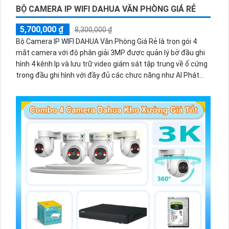
BỘ CAMERA IP WIFI DAHUA VĂN PHÒNG GIÁ RẺ
5,700,000 ₫
8,300,000 ₫
Bộ Camera IP WIFI DAHUA Văn Phòng Giá Rẻ là trọn gói 4
mắt camera với độ phân giải 3MP được quản lý bở đầu ghi
hình 4 kênh Ip và lưu trữ video giám sát tập trung về ổ cứng
trong đầu ghi hình với đầy đủ các chưc năng như AI Phát
hiện chuyển động, đàm thoại âm thanh 2 chiều và giám sát
có màu vào ban đêm