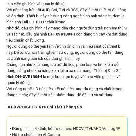
cho việc ghi hình và quản lý dữ liệu.
Với nền tảng kết nối AHD, CVI, TVI và BCS, đây là một thiết bị đa năng
và ổn định. Thiết bị này sử dụng công nghệ hình ảnh sắc nét, đem lại
hình ảnh Full HD 1080P chất lượng.
Nhờ đó, đầu ghi hình này mang đến cho người dùng trải nghiệm thú vị
và sắc nét. đầu ghi hình
DH-XVR1B04-I
còn đáng tin cậy khi đạt đúng
tiêu chuẩn chất lượng.
Người dùng có thể yên tâm về tính ổn định và hiệu suất của thiết bị
này. Để tối ưu hóa trải nghiệm sử dụng, người dùng có thể tận dụng
các tính năng tiện ích của đầu ghi hình này.
Chẳng hạn như khả năng lưu trữ dữ liệu, phân loại và tìm kiếm dễ
dàng, cũng như khả năng xem lại từ xa qua mạng. Thiết bị Đầu Ghi
Hình
DH-XVR1B04-I
là một lựa chọn tuyệt vời cho việc ghi hình và
quản lý dữ liệu.
Với công nghệ HD tiên tiến, kết nối nền tảng đa dạng và chất lượng
đáng tin cậy, đây là một sản phẩm đáng để đầu tư và sử dụng.
DH-XVR1B04-I Giá rẻ Chi Tiết Thông Số
• Đầu ghi hình 4 kênh, hỗ trợ camera HDCVI/TVI/AHD/Analog/IP
• Hỗ trợ chuẩn nén AI-Coding