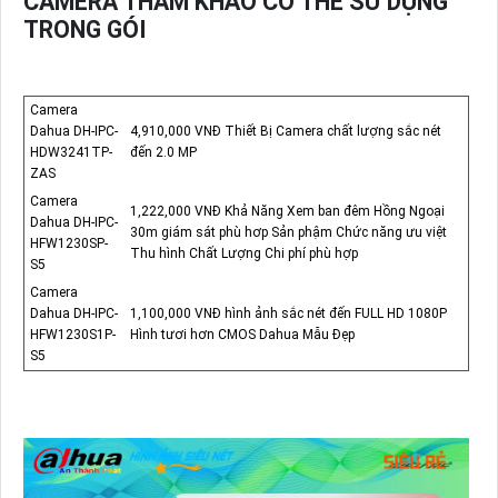
CAMERA THAM KHẢO CÓ THỂ SỬ DỤNG
TRONG GÓI
Camera
Dahua DH-IPC-
4,910,000 VNĐ Thiết Bị Camera chất lượng sắc nét
HDW3241TP-
đến 2.0 MP
ZAS
Camera
1,222,000 VNĐ Khả Năng Xem ban đêm Hồng Ngoại
Dahua DH-IPC-
30m giám sát phù hơp Sản phậm Chức năng ưu việt
HFW1230SP-
Thu hình Chất Lượng Chi phí phù hợp
S5
Camera
Dahua DH-IPC-
1,100,000 VNĐ hình ảnh sắc nét đến FULL HD 1080P
HFW1230S1P-
Hình tươi hơn CMOS Dahua Mẫu Đẹp
S5