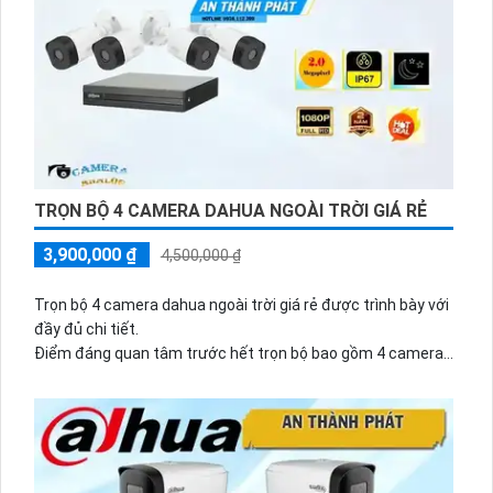
TRỌN BỘ 4 CAMERA DAHUA NGOÀI TRỜI GIÁ RẺ
3,900,000 ₫
4,500,000 ₫
Trọn bộ 4 camera dahua ngoài trời giá rẻ được trình bày với
đầy đủ chi tiết.
Điểm đáng quan tâm trước hết trọn bộ bao gồm 4 camera
dahua, được thiết kế để sử dụng ngoài trời với khả năng
chống nước, chống bụi và chịu được các điều kiện thời tiết
khắc nghiệt. Đặc biệt, trọn bộ này được tích hợp công nghệ
AHD, CVI, TVI, BCS truyền dẫn hình ảnh và âm thanh trên
cáp đồng trục.