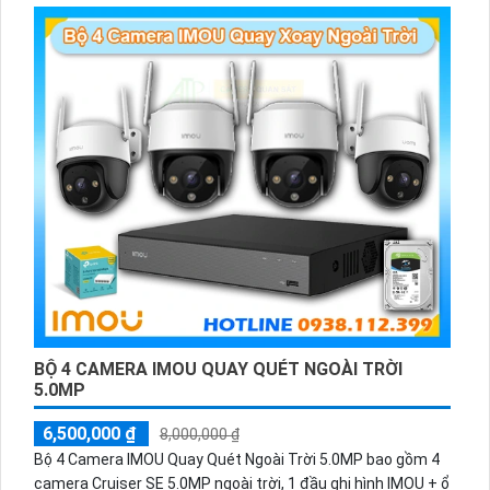
trong điều kiện ánh sáng yếu. Với tính năng đáng tin cậy và
công nghệ tiên tiến, trọn bộ này phù hợp cho việc giám sát
an ninh tại các công trình dân dụng như nhà ở, chung cư,
văn phòng, cửa hàng và siêu thị. trọn bộ lắp
BỘ 4 CAMERA IMOU QUAY QUÉT NGOÀI TRỜI
5.0MP
6,500,000 ₫
8,000,000 ₫
Bộ 4 Camera IMOU Quay Quét Ngoài Trời 5.0MP bao gồm 4
camera Cruiser SE 5.0MP ngoài trời, 1 đầu ghi hình IMOU + ổ