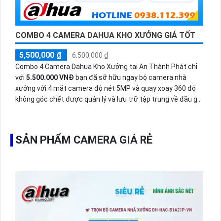
COMBO 4 CAMERA DAHUA KHO XƯỞNG GIÁ TỐT
5,500,000 ₫
6,500,000 ₫
Combo 4 Camera Dahua Kho Xưởng tại An Thành Phát chỉ
với
5.500.000 VNĐ
bạn đã sỡ hữu ngay bộ camera nhà
xưởng với 4 mắt camera độ nét 5MP và quay xoay 360 độ
không góc chết được quản lý và lưu trữ tập trung về đầu ghi
hình ổ cứng hỗ trợ xem qua tivi.
SẢN PHẨM CAMERA GIÁ RẺ