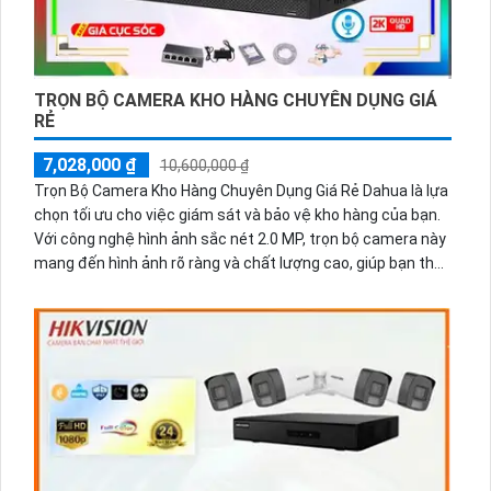
TRỌN BỘ CAMERA KHO HÀNG CHUYÊN DỤNG GIÁ
RẺ
7,028,000 ₫
10,600,000 ₫
Trọn Bộ Camera Kho Hàng Chuyên Dụng Giá Rẻ Dahua là lựa
chọn tối ưu cho việc giám sát và bảo vệ kho hàng của bạn.
Với công nghệ hình ảnh sắc nét 2.0 MP, trọn bộ camera này
mang đến hình ảnh rõ ràng và chất lượng cao, giúp bạn theo
dõi mọi hoạt động trong kho hàng một cách dễ dàng.Không
chỉ vậy, sản phẩm còn được đánh giá cao về dịch vụ chăm
sóc khách hàng, đảm bảo mong muốn và nhu cầu của
khách hàng được đáp ứng tốt nhất. Với giá thành hợp lý,
trọn bộ camera này không chỉ giúp bạn tiết kiệm chi phí mà
còn mang lại sự an tâm và tiện lợi cho công việc quan trọng
của bạn. Hãy chọn Dahua để trọn bộ camera chất lượng và
đáng tin cậy!