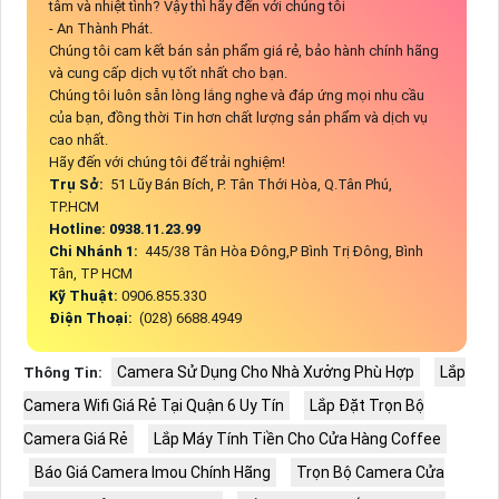
tâm và nhiệt tình? Vậy thì hãy đến với chúng tôi
- An Thành Phát.
Chúng tôi cam kết bán sản phẩm giá rẻ, bảo hành chính hãng
và cung cấp dịch vụ tốt nhất cho bạn.
Chúng tôi luôn sẵn lòng lắng nghe và đáp ứng mọi nhu cầu
của bạn, đồng thời Tin hơn chất lượng sản phẩm và dịch vụ
cao nhất.
Hãy đến với chúng tôi để trải nghiệm!
Trụ Sở:
51 Lũy Bán Bích, P. Tân Thới Hòa, Q.Tân Phú,
TP.HCM
Hotline: 0938.11.23.99
Chi Nhánh 1:
445/38 Tân Hòa Đông,P Bình Trị Đông, Bình
Tân, TP HCM
Kỹ Thuật:
0906.855.330
Điện Thoại:
(028) 6688.4949
Camera Sử Dụng Cho Nhà Xưởng Phù Hợp
Lắp
Thông Tin:
Camera Wifi Giá Rẻ Tại Quận 6 Uy Tín
Lắp Đặt Trọn Bộ
Camera Giá Rẻ
Lắp Máy Tính Tiền Cho Cửa Hàng Coffee
Báo Giá Camera Imou Chính Hãng
Trọn Bộ Camera Cửa