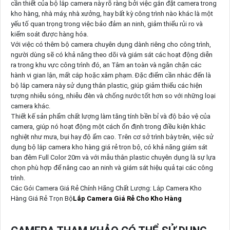
cần thiết của bộ lắp camera này rõ ràng bởi việc gắn đặt camera trong
kho hàng, nhà máy, nhà xưởng, hay bất kỳ công trình nào khác là một
yếu tố quan trọng trong việc bảo đảm an ninh, giảm thiểu rủi ro và
kiểm soát được hàng hóa.
Với việc có thêm bộ camera chuyên dụng dành riêng cho công trình,
người dùng sẽ có khả năng theo dõi và giám sát các hoạt động diễn
ra trong khu vực công trình đó, an Tâm an toàn và ngăn chặn các
hành vi gian lận, mất cắp hoặc xâm phạm. Đặc điểm cần nhắc đến là
bộ lắp camera này sử dụng thân plastic, giúp giảm thiểu các hiện
tượng nhiễu sóng, nhiễu đèn và chống nước tốt hơn so với những loại
camera khác.
Thiết kế sản phẩm chất lượng làm tăng tính bền bỉ và độ bảo vệ của
camera, giúp nó hoạt động một cách ổn định trong điều kiện khắc
nghiệt như mưa, bụi hay độ ẩm cao. Trên cơ sở trình bày trên, việc sử
dụng bộ lắp camera kho hàng giá rẻ trọn bộ, có khả năng giám sát
ban đêm Full Color 20m và với mẫu thân plastic chuyên dụng là sự lựa
chọn phù hợp để nâng cao an ninh và giám sát hiệu quả tại các công
trình.
Các Gói Camera Giá Rẻ Chính Hãng Chất Lượng: Lắp Camera Kho
Hàng Giá Rẻ Trọn Bộ
Lắp Camera Giá Rẻ Cho Kho Hàng