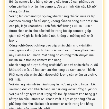
Bộ lắp camera kho hàng có cung cấp trọn bộ sản phẩm, bao
gồm các thành phần như camera, đầu ghi hình, dây cáp kết nối
và nguồn điện.
Với bộ lắp camera trọn bộ này, khách hàng chỉ cần mua và lắp
đặt theo hướng dẫn sử dụng, không cần tốn công sức tìm kiếm
các phụ kiện khác nhau. Hình ảnh chất lượng Full HD 1080P
được chắc chắn cho các thiết bị trong bộ lắp camera, giúp
giám sát và ghi lại hình ảnh rõ nét, không bị mờ hay mất chất
lượng.
Công nghệ được tích hợp cao cấp chắc chắn cho việc kiểm
soát, giám sát một cách chính xác và rõ ràng. Trong thời điểm
này, Camera An Thành Phát đang có chương trình khuyến mãi
lớn khi mua trọn bộ camera kho hàng.
Khách hàng sẽ được hưởng chiết khấu cao và nhận nhiều ưu đãi
khác. Đặc biệt, bộ lắp camera kho hàng do Camera An Thành
Phát cung cấp chắc chắn được chất lượng sản phẩm và dịch vụ
tốt nhất.
Với kinh nghiệm nhiều năm trong lĩnh vực này, công ty cam kết
sẽ mang đến cho khách hàng sự hài lòng và tin tưởng tuyệt đối.
Với giá cả hợp lý và chất lượng tốt, bộ lắp camera kho hàng giá
rẻ trọn bộ của Camera An Thành Phát là lựa chọn hàng đầu và
phù hợp cho nhu cầu lắp đặt camera an ninh trong kho hàng,
công trình xây dựng, khu phố.