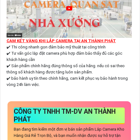
CAM KẾT VÀNG KHI LẮP CAMERA TẠI AN THÀNH PHÁT
✔️ Thi công nhanh gọn đảm bảo mỹ thuật tại công trình
✔️ Tư vấn góc lắp đặt camera phù hợp đảm bảo thấy đủ các góc
khách hàng cần
✔️ Sản phẩm chính hãng đúng thông số của hãng. nếu có sai theo
thông số khách hàng được tặng luôn sản phẩm.
✔️ bảo hành uy tín theo chính hãng, cam kết phục vụ bảo hành trong
vòng 24h làm việc.
CÔNG TY TNHH TM-DV AN THÀNH
PHÁT
Bạn đang tìm kiếm một đơn vị bán sản phẩm Lắp Camera Kho
Hàng Giá Rẻ Trọn Bộ, và bạn muốn nhận được sự hỗ trợ tận