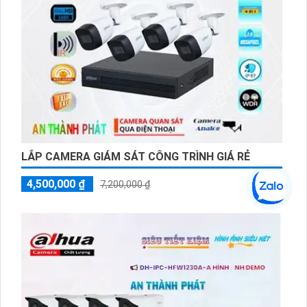
cho phép bạn nghe rõ âm thanh trong khu vực giám sát.
Thiết bị được nâng cấp thêm nhiều công nghệ rất đáng giá
ích trong việc giám sát nhân viên, trẻ nhỏ hoặc những vị
khách đến thăm. Bên cạnh đó, bộ kit này còn đi kèm với các
linh kiện khác như đầu ghi hình, cáp kết nối và điều khiển từ
xa.
Đầu ghi hình giúp bạn ghi lại và lưu trữ hình ảnh và âm thanh
một cách dễ dàng.
Với bộ kit này, bạn có thể yên tâm về việc bảo vệ
LẮP CAMERA GIÁM SÁT CÔNG TRÌNH GIÁ RẺ
4,500,000 ₫
7,200,000 ₫