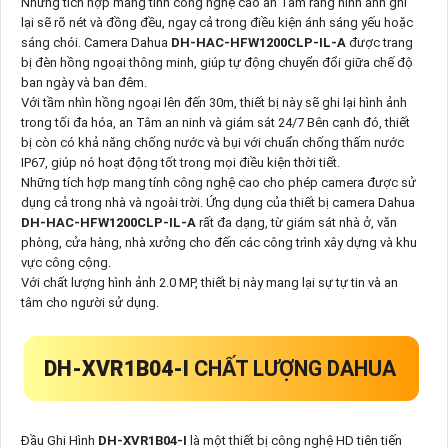
Những tích hợp mang tính công nghệ cao an Tâm rằng hình ảnh ghi
lại sẽ rõ nét và đồng đều, ngay cả trong điều kiện ánh sáng yếu hoặc
sáng chói. Camera Dahua
DH-HAC-HFW1200CLP-IL-A
được trang
bị đèn hồng ngoại thông minh, giúp tự động chuyển đổi giữa chế độ
ban ngày và ban đêm.
Với tầm nhìn hồng ngoại lên đến 30m, thiết bị này sẽ ghi lại hình ảnh
trong tối đa hóa, an Tâm an ninh và giám sát 24/7 Bên cạnh đó, thiết
bị còn có khả năng chống nước và bụi với chuẩn chống thấm nước
IP67, giúp nó hoạt động tốt trong mọi điều kiện thời tiết.
Những tích hợp mang tính công nghệ cao cho phép camera được sử
dụng cả trong nhà và ngoài trời. Ứng dụng của thiết bị camera Dahua
DH-HAC-HFW1200CLP-IL-A
rất đa dạng, từ giám sát nhà ở, văn
phòng, cửa hàng, nhà xưởng cho đến các công trình xây dựng và khu
vực công cộng.
Với chất lượng hình ảnh 2.0 MP, thiết bị này mang lại sự tự tin và an
tâm cho người sử dụng.
DH-XVR1B04-I
CHẤT LƯỢNG DAHUA
Đầu Ghi Hình
DH-XVR1B04-I
là một thiết bị công nghệ HD tiên tiến