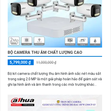
Công nghệ được tích hợp cao cấp cho phép cài đặt và sử
dụng trọn bộ với nhiều loại thiết bị và hệ thống khác nhau.
Hình ảnh và âm thanh truyền qua cáp đồng trục trên các
camera dahua trong trọn bộ đều có chất lượng không đổi,
không bị mờ hay gãy, Hoàn toàn tin cậy hiển thị rõ nét và
chân thực. trọn bộ cũng được bán với mức giá rẻ, phù hợp
với nhu cầu và ngân sách của nhiều người tiêu dùng.
Tuy
BỘ CAMERA THU ÂM CHẤT LƯỢNG CAO
5,799,000 ₫
11,000,000 ₫
Bộ kit camera chất lượng thu âm hình ảnh sắc nét màu sắt
trong sáng 2.0 MP là một giải pháp hoàn hảo để giám sát và
ghi lại hình ảnh và âm thanh trong các môi trường khác
nhau.
Sản phẩm này bao gồm một camera chất lượng cao với độ
phân giải 2.0 MP, cho hình ảnh sắc nét và chi tiết. Camera
trong bộ kit này cũng có khả năng thu âm chất lượng cao,