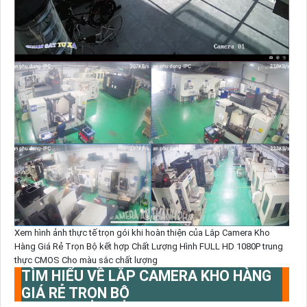
Xem hình ảnh thực tế trọn gói khi hoàn thiện của Lắp Camera Kho
Hàng Giá Rẻ Trọn Bộ kết hợp Chất Lượng Hình FULL HD 1080P trung
thực CMOS Cho màu sắc chất lượng
TÌM HIỂU VỀ LẮP CAMERA KHO HÀNG
GIÁ RẺ TRỌN BỘ