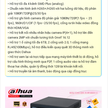
• Hỗ trợ tối đa 4 kênh SMD Plus (analog).
• Chuẩn nén hình ảnh H265+/H265 với hai luồng dữ liệu, độ phân
giải 1080P/720P@25/30 fps
• Hỗ trợ ghi hình camera độ phân giải 1080N/720P(1 fps – 25
fps), 960H/D1/CIF (1 fps–25/30 fps), cổng ra tín hiệu video đồng
thời HDMI/VGA
• Hỗ trợ kết nối nhiều nhãn hiệu camera IP(4+1), hỗ trợ lên đến
camera 2MP với chuẩn tương tích Onvif 16.12
• Hỗ trợ 1 ổ cứng tối đa 6TB, 2 cổng usb 2.0, 1 cổng mạng
RJ45(100Mbps), hỗ trợ điều kiển quay quét 3D thông minh với
giao thức Dahua
• Hỗ trợ xem lại và trực tiếp qua mạng máy tính thiết bị di động, hỗ
trợ cấu hình thông minh qua P2P, 1 cổng audio vào ra hỗ trợ đàm
thoại hai chiều, quản lý đồng thời 128 tài khoản kết nối.
• Hỗ trợ truyền tải âm thanh, báo động qua cáp đồng trục