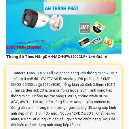
Thông Số Theo HãngDH-HAC-HFW1200CLP-IL-A Giá rẻ
. Camera Thân HDCVI Full Color ánh sáng kép thông minh 2.0MP
. Hỗ trợ 4 chế độ : CVI/TVI/AHD/Analog . Độ phân giải 2.0MP
CMOS 25/30fps@(1920x1080) . Ống kính cố định 2.8mm (102°)
. Tầm xa đèn led: 20m, tầm xa hồng ngoại 20m , ánh sáng kép
thông minh . Chống ngược sáng DWDR, chống nhiễu 3DNR,
AGC, AWB... . Hỗ trợ chức năng Super Adapt, giúp camera tự
động cân chỉnh trong môi trường ngược sáng để cung cấp hình
ảnh đẹp nhất . Tích hợp mic . Nguồn 12VDC ± 30% . Chất liệu vỏ
nhựa, IP67 * Sử dụng với các đầu ghi hỗ trợ chức năng SMD để
đạt hiệu quả sử dụng ánh sáng kép tối ưu.