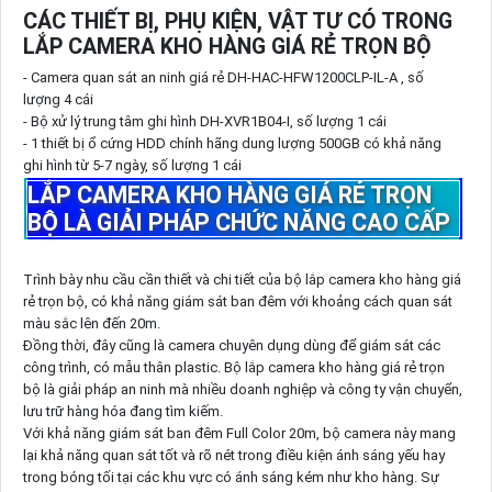
CÁC THIẾT BỊ, PHỤ KIỆN, VẬT TƯ CÓ TRONG
LẮP CAMERA KHO HÀNG GIÁ RẺ TRỌN BỘ
- Camera quan sát an ninh giá rẻ DH-HAC-HFW1200CLP-IL-A , số
lượng 4 cái
- Bộ xử lý trung tâm ghi hình DH-XVR1B04-I, số lượng 1 cái
- 1 thiết bị ổ cứng HDD chính hãng dung lượng 500GB có khả năng
ghi hình từ 5-7 ngày, số lượng 1 cái
LẮP CAMERA KHO HÀNG GIÁ RẺ TRỌN
BỘ LÀ GIẢI PHÁP CHỨC NĂNG CAO CẤP
Trình bày nhu cầu cần thiết và chi tiết của bộ lắp camera kho hàng giá
rẻ trọn bộ, có khả năng giám sát ban đêm với khoảng cách quan sát
màu sắc lên đến 20m.
Đồng thời, đây cũng là camera chuyên dụng dùng để giám sát các
công trình, có mẫu thân plastic. Bộ lắp camera kho hàng giá rẻ trọn
bộ là giải pháp an ninh mà nhiều doanh nghiệp và công ty vận chuyển,
lưu trữ hàng hóa đang tìm kiếm.
Với khả năng giám sát ban đêm Full Color 20m, bộ camera này mang
lại khả năng quan sát tốt và rõ nét trong điều kiện ánh sáng yếu hay
trong bóng tối tại các khu vực có ánh sáng kém như kho hàng. Sự