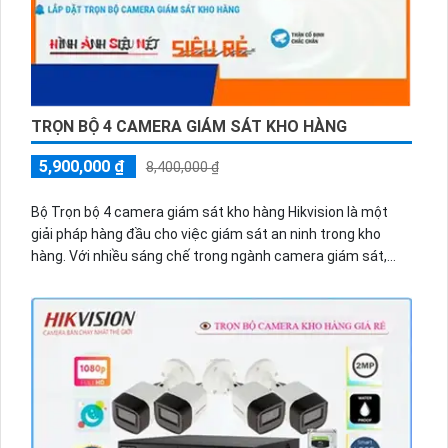
TRỌN BỘ 4 CAMERA GIÁM SÁT KHO HÀNG
5,900,000 ₫
8,400,000 ₫
Bộ Trọn bộ 4 camera giám sát kho hàng Hikvision là một
giải pháp hàng đầu cho việc giám sát an ninh trong kho
hàng. Với nhiều sáng chế trong ngành camera giám sát,
Hikvision đã tích hợp khả năng thu âm vào các camera của
mình, mang lại sự hoàn hảo cho việc giám sát không chỉ
bằng hình ảnh mà còn bằng âm thanh.
Cùng với khả năng thu âm, bộ Trọn bộ 4 camera giám sát
kho hàng Hikvision cung cấp mẫu mã phong phú và đa dạng
để lựa chọn, từ camera dome đến camera hồng ngoại, 🎛
Chắc chắn rằng
sự phù hợp với mọi yêu cầu và môi trường
khác nhau. Chất lượng của các camera Hikvision cũng