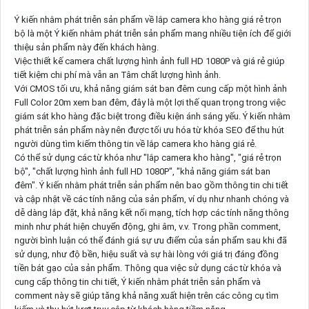
Ý kiến nhằm phát triễn sản phẩm về lắp camera kho hàng giá rẻ trọn
bộ là một Ý kiến nhằm phát triễn sản phẩm mang nhiều tiện ích để giới
thiệu sản phẩm này đến khách hàng.
Việc thiết kế camera chất lượng hình ảnh full HD 1080P và giá rẻ giúp
tiết kiệm chi phí mà vẫn an Tâm chất lượng hình ảnh.
Với CMOS tối ưu, khả năng giám sát ban đêm cung cấp một hình ảnh
Full Color 20m xem ban đêm, đây là một lợi thế quan trọng trong việc
giám sát kho hàng đặc biệt trong điều kiện ánh sáng yếu. Ý kiến nhằm
phát triễn sản phẩm này nên được tối ưu hóa từ khóa SEO để thu hút
người dùng tìm kiếm thông tin về lắp camera kho hàng giá rẻ.
Có thể sử dụng các từ khóa như "lắp camera kho hàng", "giá rẻ trọn
bộ", "chất lượng hình ảnh full HD 1080P", "khả năng giám sát ban
đêm". Ý kiến nhằm phát triễn sản phẩm nên bao gồm thông tin chi tiết
và cập nhật về các tính năng của sản phẩm, ví dụ như nhanh chóng và
dễ dàng lắp đặt, khả năng kết nối mạng, tích hợp các tính năng thông
minh như phát hiện chuyển động, ghi âm, v.v. Trong phần comment,
người bình luận có thể đánh giá sự ưu điểm của sản phẩm sau khi đã
sử dụng, như độ bền, hiệu suất và sự hài lòng với giá trị đáng đồng
tiền bát gạo của sản phẩm. Thông qua việc sử dụng các từ khóa và
cung cấp thông tin chi tiết, Ý kiến nhằm phát triễn sản phẩm và
comment này sẽ giúp tăng khả năng xuất hiện trên các công cụ tìm