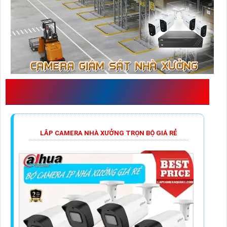
NHỮNG GÓI LẮP ĐẶT CAMERA NHÀ
XƯỞNG PHỔ BIẾN
LẮP CAMERA NHÀ XƯỞNG TRỌN BỘ GIÁ RẺ