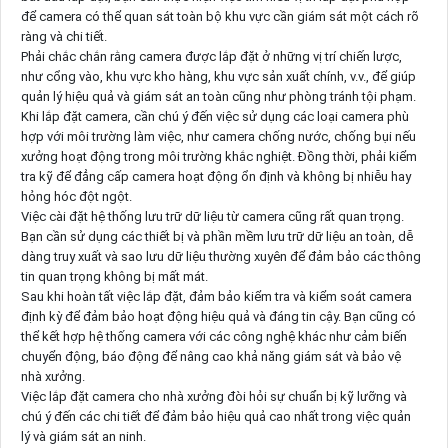
để camera có thể quan sát toàn bộ khu vực cần giám sát một cách rõ
ràng và chi tiết.
Phải chắc chắn rằng camera được lắp đặt ở những vị trí chiến lược,
như cổng vào, khu vực kho hàng, khu vực sản xuất chính, v.v., để giúp
quản lý hiệu quả và giám sát an toàn cũng như phòng tránh tội phạm.
Khi lắp đặt camera, cần chú ý đến việc sử dụng các loại camera phù
hợp với môi trường làm việc, như camera chống nước, chống bụi nếu
xưởng hoạt động trong môi trường khắc nghiệt. Đồng thời, phải kiểm
tra kỹ để đẳng cấp camera hoạt động ổn định và không bị nhiễu hay
hỏng hóc đột ngột.
Việc cài đặt hệ thống lưu trữ dữ liệu từ camera cũng rất quan trọng.
Bạn cần sử dụng các thiết bị và phần mềm lưu trữ dữ liệu an toàn, dễ
dàng truy xuất và sao lưu dữ liệu thường xuyên để đảm bảo các thông
tin quan trọng không bị mất mát.
Sau khi hoàn tất việc lắp đặt, đảm bảo kiểm tra và kiểm soát camera
định kỳ để đảm bảo hoạt động hiệu quả và đáng tin cậy. Bạn cũng có
thể kết hợp hệ thống camera với các công nghệ khác như cảm biến
chuyển động, báo động để nâng cao khả năng giám sát và bảo vệ
nhà xưởng.
Việc lắp đặt camera cho nhà xưởng đòi hỏi sự chuẩn bị kỹ lưỡng và
chú ý đến các chi tiết để đảm bảo hiệu quả cao nhất trong việc quản
lý và giám sát an ninh.