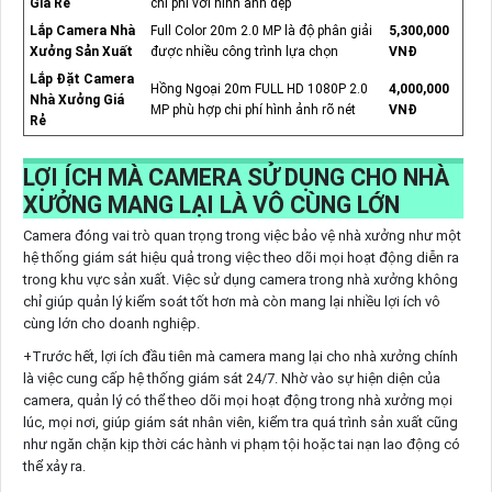
Giá Rẻ
chi phí với hình ảnh đẹp
Lắp Camera Nhà
Full Color 20m 2.0 MP là độ phân giải
5,300,000
Xưởng Sản Xuất
được nhiều công trình lựa chọn
VNĐ
Lắp Đặt Camera
Hồng Ngoại 20m FULL HD 1080P 2.0
4,000,000
Nhà Xưởng Giá
MP phù hợp chi phí hình ảnh rõ nét
VNĐ
Rẻ
LỢI ÍCH MÀ CAMERA SỬ DỤNG CHO NHÀ
XƯỞNG MANG LẠI LÀ VÔ CÙNG LỚN
Camera đóng vai trò quan trọng trong việc bảo vệ nhà xưởng như một
hệ thống giám sát hiệu quả trong việc theo dõi mọi hoạt động diễn ra
trong khu vực sản xuất. Việc sử dụng camera trong nhà xưởng không
chỉ giúp quản lý kiểm soát tốt hơn mà còn mang lại nhiều lợi ích vô
cùng lớn cho doanh nghiệp.
+Trước hết, lợi ích đầu tiên mà camera mang lại cho nhà xưởng chính
là việc cung cấp hệ thống giám sát 24/7. Nhờ vào sự hiện diện của
camera, quản lý có thể theo dõi mọi hoạt động trong nhà xưởng mọi
lúc, mọi nơi, giúp giám sát nhân viên, kiểm tra quá trình sản xuất cũng
như ngăn chặn kịp thời các hành vi phạm tội hoặc tai nạn lao động có
thể xảy ra.