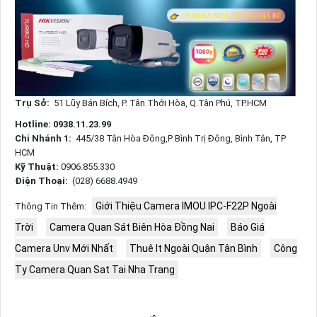
Trụ Sở:
51 Lũy Bán Bích, P. Tân Thới Hòa, Q.Tân Phú, TP.HCM
Hotline: 0938.11.23.99
Chi Nhánh 1:
445/38 Tân Hòa Đông,P Bình Trị Đông, Bình Tân, TP
HCM
Kỹ Thuật:
0906.855.330
Điện Thoại:
(028) 6688.4949
Giới Thiệu Camera IMOU IPC-F22P Ngoài
Thông Tin Thêm:
Trời
Camera Quan Sát Biên Hòa Đồng Nai
Báo Giá
Camera Unv Mới Nhất
Thuê It Ngoài Quận Tân Bình
Công
Ty Camera Quan Sat Tai Nha Trang