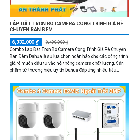
LẮP ĐẶT TRỌN BỘ CAMERA CÔNG TRÌNH GIÁ RẺ
CHUYÊN BAN ĐÊM
6,032,000 ₫
8,400,000 ₫
Combo Lắp Đặt Trọn Bộ Camera Công Trình Giá Rẻ Chuyên
Ban Đêm Dahua là sự lựa chọn hoàn hảo cho các công trình
giá rẻ muốn đầu tư vào hệ thống camera chất lượng. Sản
phẩm từ thương hiệu uy tín Dahua đáp ứng nhiều tiêu
chuẩn về mỹ thuật và chức năng vượt trội