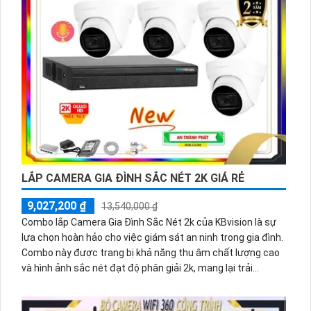
LẮP CAMERA GIA ĐÌNH SẮC NÉT 2K GIÁ RẺ
9,027,200 ₫
13,540,000 ₫
Combo lắp Camera Gia Đình Sắc Nét 2k của KBvision là sự
lựa chọn hoàn hảo cho việc giám sát an ninh trong gia đình.
Combo này được trang bị khả năng thu âm chất lượng cao
và hình ảnh sắc nét đạt độ phân giải 2k, mang lại trải
nghiệm giám sát tuyệt vời