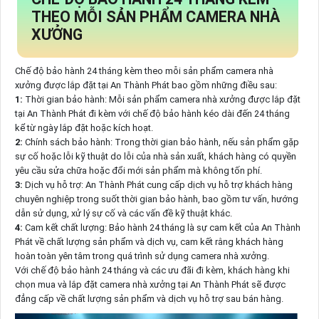
THEO MỖI SẢN PHẨM CAMERA NHÀ
XƯỞNG
Chế độ bảo hành 24 tháng kèm theo mỗi sản phẩm camera nhà
xưởng được lắp đặt tại An Thành Phát bao gồm những điều sau:
1:
Thời gian bảo hành: Mỗi sản phẩm camera nhà xưởng được lắp đặt
tại An Thành Phát đi kèm với chế độ bảo hành kéo dài đến 24 tháng
kể từ ngày lắp đặt hoặc kích hoạt.
2:
Chính sách bảo hành: Trong thời gian bảo hành, nếu sản phẩm gặp
sự cố hoặc lỗi kỹ thuật do lỗi của nhà sản xuất, khách hàng có quyền
yêu cầu sửa chữa hoặc đổi mới sản phẩm mà không tốn phí.
3:
Dịch vụ hỗ trợ: An Thành Phát cung cấp dịch vụ hỗ trợ khách hàng
chuyên nghiệp trong suốt thời gian bảo hành, bao gồm tư vấn, hướng
dẫn sử dụng, xử lý sự cố và các vấn đề kỹ thuật khác.
4:
Cam kết chất lượng: Bảo hành 24 tháng là sự cam kết của An Thành
Phát về chất lượng sản phẩm và dịch vụ, cam kết rằng khách hàng
hoàn toàn yên tâm trong quá trình sử dụng camera nhà xưởng.
Với chế độ bảo hành 24 tháng và các ưu đãi đi kèm, khách hàng khi
chọn mua và lắp đặt camera nhà xưởng tại An Thành Phát sẽ được
đẳng cấp về chất lượng sản phẩm và dịch vụ hỗ trợ sau bán hàng.