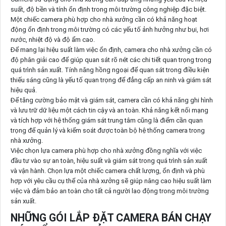
suất, độ bền và tính ổn định trong môi trường công nghiệp đặc biệt.
Một chiếc camera phù hợp cho nhà xưởng cần có khả năng hoạt
động ổn định trong môi trường có các yếu tố ảnh hưởng như bụi, hơi
nước, nhiệt độ và độ ẩm cao.
Để mang lại hiệu suất làm việc ổn định, camera cho nhà xưởng cần có
độ phân giải cao để giúp quan sát rõ nét các chi tiết quan trọng trong
quá trình sản xuất. Tính năng hồng ngoại để quan sát trong điều kiện
thiếu sáng cũng là yếu tố quan trọng để đẳng cấp an ninh và giám sát
hiệu quả.
Để tăng cường bảo mật và giám sát, camera cần có khả năng ghi hình
và lưu trữ dữ liệu một cách tin cậy và an toàn. Khả năng kết nối mạng
và tích hợp với hệ thống giám sát trung tâm cũng là điểm cần quan
trọng để quản lý và kiểm soát được toàn bộ hệ thống camera trong
nhà xưởng.
Việc chọn lựa camera phù hợp cho nhà xưởng đồng nghĩa với việc
đầu tư vào sự an toàn, hiệu suất và giám sát trong quá trình sản xuất
và vận hành. Chọn lựa một chiếc camera chất lượng, ổn định và phù
hợp với yêu cầu cụ thể của nhà xưởng sẽ giúp nâng cao hiệu suất làm
việc và đảm bảo an toàn cho tất cả người lao động trong môi trường
sản xuất.
NHỮNG GÓI LẮP ĐẶT CAMERA BÁN CHẠY