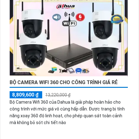
BỘ CAMERA WIFI 360 CHO CÔNG TRÌNH GIÁ RẺ
8,809,600 ₫
13,220,000 ₫
Bộ Camera Wifi 360 của Dahua là giải pháp hoàn hảo cho
công trình với mức giá vô cùng hấp dẫn. Được trang bị tính
năng xoay 360 độ linh hoạt, cho phép quan sát toàn cảnh
mà không bỏ sót chi tiết nào