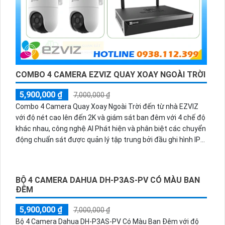
COMBO 4 CAMERA EZVIZ QUAY XOAY NGOÀI TRỜI
5,900,000 ₫
7,000,000 ₫
Combo 4 Camera Quay Xoay Ngoài Trời đến từ nhà EZVIZ
với độ nét cao lên đến 2K và giám sát ban đêm với 4 chế độ
khác nhau, công nghệ AI Phát hiện và phân biệt các chuyển
động chuẩn sát được quản lý tập trung bởi đầu ghi hình IP
WiFi
BỘ 4 CAMERA DAHUA DH-P3AS-PV CÓ MÀU BAN
ĐÊM
5,900,000 ₫
7,000,000 ₫
Bộ 4 Camera Dahua DH-P3AS-PV Có Màu Ban Đêm với độ