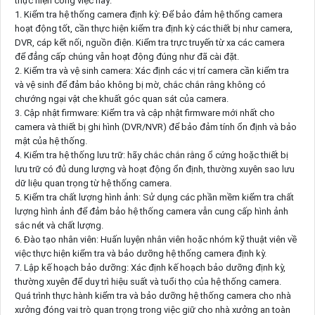
thực hiện công việc này:
1. Kiểm tra hệ thống camera định kỳ: Để bảo đảm hệ thống camera
hoạt động tốt, cần thực hiện kiểm tra định kỳ các thiết bị như camera,
DVR, cáp kết nối, nguồn điện. Kiểm tra trực truyến từ xa các camera
để đẳng cấp chúng vẫn hoạt động đúng như đã cài đặt.
2. Kiểm tra và vệ sinh camera: Xác định các vị trí camera cần kiểm tra
và vệ sinh để đảm bảo không bị mờ, chắc chắn rằng không có
chướng ngại vật che khuất góc quan sát của camera.
3. Cập nhật firmware: Kiểm tra và cập nhật firmware mới nhất cho
camera và thiết bị ghi hình (DVR/NVR) để bảo đảm tính ổn định và bảo
mật của hệ thống.
4. Kiểm tra hệ thống lưu trữ: hãy chắc chắn rằng ổ cứng hoặc thiết bị
lưu trữ có đủ dung lượng và hoạt động ổn định, thường xuyên sao lưu
dữ liệu quan trọng từ hệ thống camera.
5. Kiểm tra chất lượng hình ảnh: Sử dụng các phần mềm kiểm tra chất
lượng hình ảnh để đảm bảo hệ thống camera vẫn cung cấp hình ảnh
sắc nét và chất lượng.
6. Đào tạo nhân viên: Huấn luyện nhân viên hoặc nhóm kỹ thuật viên về
việc thực hiện kiểm tra và bảo dưỡng hệ thống camera định kỳ.
7. Lập kế hoạch bảo dưỡng: Xác định kế hoạch bảo dưỡng định kỳ,
thường xuyên để duy trì hiệu suất và tuổi thọ của hệ thống camera.
Quá trình thực hành kiểm tra và bảo dưỡng hệ thống camera cho nhà
xưởng đóng vai trò quan trọng trong việc giữ cho nhà xưởng an toàn