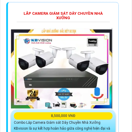
LẮP CAMERA GIÁM SÁT DÂY CHUYỀN NHÀ
XƯỞNG
8,500,000 VNĐ
Combo Lắp Camera Giám sát Dây Chuyền Nhà Xưởng
KBvision là sự kết hợp hoàn hảo giữa công nghệ hiện đại và