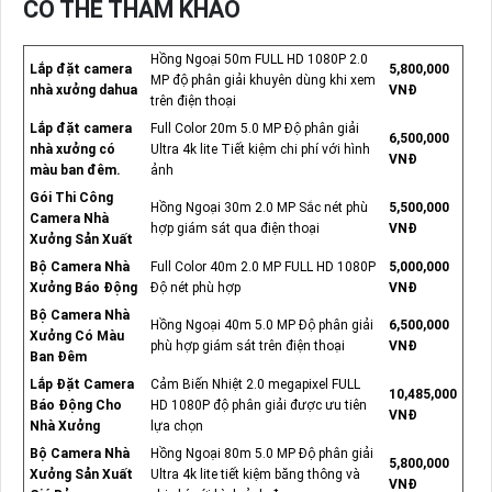
CÓ THỂ THAM KHẢO
Hồng Ngoại 50m FULL HD 1080P 2.0
Lắp đặt camera
5,800,000
MP độ phân giải khuyên dùng khi xem
nhà xưởng dahua
VNĐ
trên điện thoại
Lắp đặt camera
Full Color 20m 5.0 MP Độ phân giải
6,500,000
nhà xưởng có
Ultra 4k lite Tiết kiệm chi phí với hình
VNĐ
màu ban đêm.
ảnh
Gói Thi Công
Hồng Ngoại 30m 2.0 MP Sắc nét phù
5,500,000
Camera Nhà
hợp giám sát qua điện thoại
VNĐ
Xưởng Sản Xuất
Bộ Camera Nhà
Full Color 40m 2.0 MP FULL HD 1080P
5,000,000
Xưởng Báo Động
Độ nét phù hợp
VNĐ
Bộ Camera Nhà
Hồng Ngoại 40m 5.0 MP Độ phân giải
6,500,000
Xưởng Có Màu
phù hợp giám sát trên điện thoại
VNĐ
Ban Đêm
Lắp Đặt Camera
Cảm Biến Nhiệt 2.0 megapixel FULL
10,485,000
Báo Động Cho
HD 1080P độ phân giải được ưu tiên
VNĐ
Nhà Xưởng
lựa chọn
Bộ Camera Nhà
Hồng Ngoại 80m 5.0 MP Độ phân giải
5,800,000
Xưởng Sản Xuất
Ultra 4k lite tiết kiệm băng thông và
VNĐ