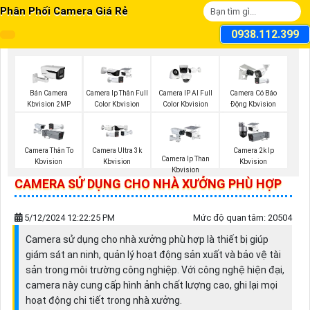
Phân Phối Camera Giá Rẻ
0938.112.399
Bán Camera
Camera Ip Thân Full
Camera IP AI Full
Camera Có Báo
Kbvision 2MP
Color Kbvision
Color Kbvision
Động Kbvision
Camera Thân To
Camera Ultra 3k
Camera 2k Ip
Camera Ip Than
Kbvision
Kbvision
Kbvision
Kbvision
CAMERA SỬ DỤNG CHO NHÀ XƯỞNG PHÙ HỢP
5/12/2024 12:22:25 PM
Mức độ quan tâm: 20504
Camera sử dụng cho nhà xưởng phù hợp là thiết bị giúp
giám sát an ninh, quản lý hoạt động sản xuất và bảo vệ tài
sản trong môi trường công nghiệp. Với công nghệ hiện đại,
camera này cung cấp hình ảnh chất lượng cao, ghi lại mọi
hoạt động chi tiết trong nhà xưởng.