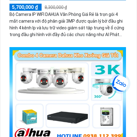
5,700,000 ₫
8,300,000 ₫
Bộ Camera IP WIFI DAHUA Văn Phòng Giá Rẻ là trọn gói 4
mắt camera với độ phân giải 3MP được quản lý bở đầu ghi
hình 4 kênh Ip và lưu trữ video giám sát tập trung về ổ cứng
trong đầu ghi hình với đầy đủ các chưc năng như AI Phát
hiện chuyển động, đàm thoại âm thanh 2 chiều và giám sát
có màu vào ban đêm