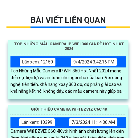
BÀI VIẾT LIÊN QUAN
TOP NHỮNG MẪU CAMERA IP WIFI 360 GIÁ RẺ HOT NHẤT
2024
Lần xem: 12150
9/4/2024 3:42:16 PM
Top Những Mẫu Camera IP WIFI 360 Hot Nhất 2024 mang
đến sự tiện lợi và an toàn cho ngôi nhà của bạn. Với công
nghệ tiên tiến, khả năng xoay 360 độ, độ phân giải cao và
khả năng kết nối không dây, các mẫu camera này giúp bạn
dễ dàng quan sát mọi góc cạnh, bảo vệ tài sản và gia đình
một cách hiệu quả
GIỚI THIỆU CAMERA WIFI EZVIZ C6C 4K
Lần xem: 10399
7/3/2024 11:14:30 AM
Camera Wifi EZVIZ C6C 4K với hình ảnh chất lượng lên đến