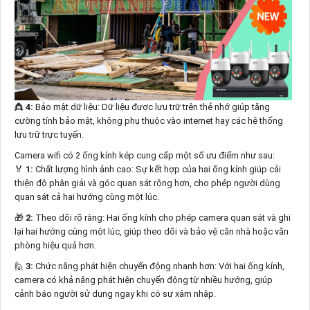
👸
4:
Bảo mật dữ liệu: Dữ liệu được lưu trữ trên thẻ nhớ giúp tăng
cường tính bảo mật, không phụ thuộc vào internet hay các hệ thống
lưu trữ trực tuyến.
Camera wifi có 2 ống kính kép cung cấp một số ưu điểm như sau:
️🏅️
1:
Chất lượng hình ảnh cao: Sự kết hợp của hai ống kính giúp cải
thiện độ phân giải và góc quan sát rộng hơn, cho phép người dùng
quan sát cả hai hướng cùng một lúc.
🎁
2:
Theo dõi rõ ràng: Hai ống kính cho phép camera quan sát và ghi
lại hai hướng cùng một lúc, giúp theo dõi và bảo vệ căn nhà hoặc văn
phòng hiệu quả hơn.
🙋
3:
Chức năng phát hiện chuyển động nhanh hơn: Với hai ống kính,
camera có khả năng phát hiện chuyển động từ nhiều hướng, giúp
cảnh báo người sử dụng ngay khi có sự xâm nhập.