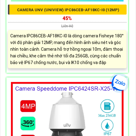
CAMERA UNV (UNIVIEW) IPC86CEB-AF18KC-I0 (12MP)
45%
Liên Hệ
Camera IPC86CEB-AF18KC-I0 là dòng camera Fisheye 180°
với độ phân giải 12MP, mang đến hình ảnh siêu nét và góc
nhìn toàn cảnh. Camera hỗ trợ hồng ngoại 10m, đàm thoại
hai chiều, khe cắm thẻ nhớ tối đa 256GB, cùng các chuẩn
bảo vệ IP67 chống nước, bụi và IK10 chống va đập