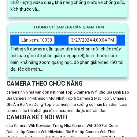
chất lượng video quay, khả năng chống nước và chống sốc,
kích thước và...
THÔNG SỐ CAMERA CẦN QUAN TÂM
Lần xem: 10038
3/27/2024 4:00:04 PM
Thông số camera cần quan tâm khi chọn một chiếc máy
ảnh bao gồm độ phân giải (megapixel), kích thước cảm
biến, khả năng zoom quang học, độ phân giải video, ISO tối
đa, tốc độ màn...
CAMERA THEO CHỨC NĂNG
camera nhìn mã vận đơn nét nhất
Top 5 Camera Wifi Cho Gia Đình
Báo
Giá Camera IP Hikvision Mới Nhất
Top 5 Camera 2 Mắt
Top 5 Cmaera
Ghi Âm Rõ Nên Dùng
Top 5 camera nhà xưởng có màu ban đêm
Loại
camera nào tốt nhất giá rẻ
camera xem được mã vận đơn
CAMERA KẾT NỐI WIFI
Lắp Camera Wifi Kbvision Trong Nhà
Camera Wifi 360 Full Color
Dahua
Lắp Camera Wifi Hikvision Giá Rẻ
Lắp Camera Wifi Thân