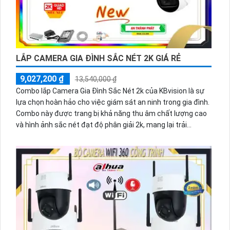
LẮP CAMERA GIA ĐÌNH SẮC NÉT 2K GIÁ RẺ
9,027,200 ₫
13,540,000 ₫
Combo lắp Camera Gia Đình Sắc Nét 2k của KBvision là sự
lựa chọn hoàn hảo cho việc giám sát an ninh trong gia đình.
Combo này được trang bị khả năng thu âm chất lượng cao
và hình ảnh sắc nét đạt độ phân giải 2k, mang lại trải
nghiệm giám sát tuyệt vời