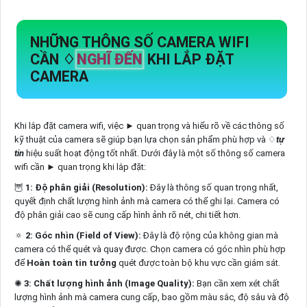
NHỮNG THÔNG SỐ CAMERA WIFI
CẦN ♢
NGHĨ ĐẾN
KHI LẮP ĐẶT
CAMERA
Khi lắp đặt camera wifi, việc ► quan trọng và hiểu rõ về các thông số
kỹ thuật của camera sẽ giúp bạn lựa chọn sản phẩm phù hợp và ♢
tự
tin
hiệu suất hoạt động tốt nhất. Dưới đây là một số thông số camera
wifi cần ► quan trọng khi lắp đặt:
🦉
1:
Độ phân giải (Resolution):
Đây là thông số quan trọng nhất,
quyết định chất lượng hình ảnh mà camera có thể ghi lại. Camera có
độ phân giải cao sẽ cung cấp hình ảnh rõ nét, chi tiết hơn.
🔅
2:
Góc nhìn (Field of View):
Đây là độ rộng của không gian mà
camera có thể quét và quay được. Chọn camera có góc nhìn phù hợp
để
Hoàn toàn tin tưởng
quét được toàn bộ khu vực cần giám sát.
✺
3:
Chất lượng hình ảnh (Image Quality):
Bạn cần xem xét chất
lượng hình ảnh mà camera cung cấp, bao gồm màu sắc, độ sâu và độ