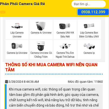
Phân Phối Camera Giá Rẻ
0938.112.399
Lắp Camera Ban
Lắp Camera
Camera Ai Uniview
Camera UNV 4K
Đêm Có Màu UNV
Uniview
Siêu Nét
Camera Ip Uniview
Camera Uniview Có
Camera Thu Âm
Camera Ip
Chống Trộm
Ngoài Trời Dahua
THÔNG SỐ KHI MUA CAMERA WIFI NÊN QUAN
TÂM
3/28/2024 8:44:36 AM
Mức độ quan tâm: 11860
Khi mua camera wifi, các thông số quan trọng cần quan
tâm bao gồm độ phân giải hình ảnh, góc quay của camera,
chất lượng kết nối wifi, khả năng lưu trữ dữ liệu, tính năng
cảm biến chuyển động và báo động, hỗ trợ thẻ nhớ và chế