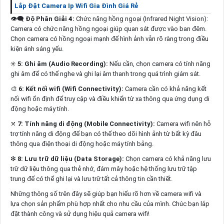
Lắp Đặt Camera Ip Wifi Gia Đình Giá Rẻ
👁️‍🗨
Độ Phân Giải
4
:
Chức năng hồng ngoại (Infrared Night Vision):
Camera có chức năng hồng ngoại giúp quan sát được vào ban đêm.
Chọn camera có hồng ngoại mạnh để hình ảnh vẫn rõ ràng trong điều
kiện ánh sáng yếu.
✳️
5:
Ghi âm (Audio Recording):
Nếu cần, chọn camera có tính năng
ghi âm để có thể nghe và ghi lại âm thanh trong quá trình giám sát.
🎨
6:
Kết nối wifi (Wifi Connectivity):
Camera cần có khả năng kết
nối wifi ổn định để truy cập và điều khiển từ xa thông qua ứng dụng di
động hoặc máy tính.
⤧
7:
Tính năng di động (Mobile Connectivity):
Camera wifi nên hỗ
trợ tính năng di động để bạn có thể theo dõi hình ảnh từ bất kỳ đâu
thông qua điện thoại di động hoặc máy tính bảng.
❇
8:
Lưu trữ dữ liệu (Data Storage):
Chọn camera có khả năng lưu
trữ dữ liệu thông qua thẻ nhớ, đám mây hoặc hệ thống lưu trữ tập
trung để có thể ghi lại và lưu trữ tất cả thông tin cần thiết.
Những thông số trên đây sẽ giúp bạn hiểu rõ hơn về camera wifi và
lựa chọn sản phẩm phù hợp nhất cho nhu cầu của mình. Chúc bạn lắp
đặt thành công và sử dụng hiệu quả camera wifi!