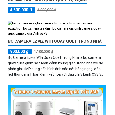
4,800,000 ₫
6,000,000 ₫
BỘ CAMERA EZVIZ WIFI QUAY QUÉT TRONG NHÀ
900,000 ₫
1,100,000 ₫
Bộ Camera Ezviz WiFi Quay Quét Trong Nhà là bộ camera
quay quét giám sát toàn cảnh khung gian trong nhà với độ
phân giải 4MP cung cấp hình ảnh sắc nét hồng ngoại đèn
led thông minh ban đêm kết hợp với đầu ghi 8 kênh X5S 8W
và ổ cứng 500GB giúp lưu trũ dữ liệu lâu dài