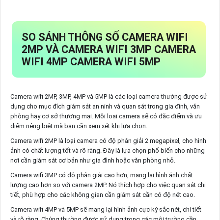
SO SÁNH THÔNG SỐ CAMERA WIFI
2MP VÀ CAMERA WIFI 3MP CAMERA
WIFI 4MP CAMERA WIFI 5MP
Camera wifi 2MP, 3MP, 4MP và 5MP là các loại camera thường được sử
dụng cho mục đích giám sát an ninh và quan sát trong gia đình, văn
phòng hay cơ sở thương mại. Mỗi loại camera sẽ có đặc điểm và ưu
điểm riêng biệt mà bạn cần xem xét khi lựa chọn.
Camera wifi 2MP là loại camera có độ phân giải 2 megapixel, cho hình
ảnh có chất lượng tốt và rõ ràng. Đây là lựa chọn phổ biến cho những
nơi cần giám sát cơ bản như gia đình hoặc văn phòng nhỏ.
Camera wifi 3MP có độ phân giải cao hơn, mang lại hình ảnh chất
lượng cao hơn so với camera 2MP. Nó thích hợp cho việc quan sát chi
tiết, phù hợp cho các không gian cần giám sát cần có độ nét cao.
Camera wifi 4MP và 5MP sẽ mang lại hình ảnh cực kỳ sắc nét, chi tiết
và rõ ràng. Chúng thường được sử dụng trong các môi trường cần