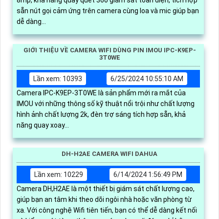
8mp, khả năng quay quét 360 giám sát toàn diện, tích hợp
sẵn nút gọi cảm ứng trên camera cùng loa và mic giúp bạn
dễ dàng...
GIỚI THIỆU VỀ CAMERA WIFI DÙNG PIN IMOU IPC-K9EP-
3T0WE
Lần xem: 10393
6/25/2024 10:55:10 AM
Camera IPC-K9EP-3T0WE là sản phẩm mới ra mắt của
IMOU với những thông số kỹ thuật nổi trội như chất lượng
hình ảnh chất lượng 2k, đèn trợ sáng tích hợp sẵn, khả
năng quay xoay...
DH-H2AE CAMERA WIFI DAHUA
Lần xem: 10229
6/14/2024 1:56:49 PM
Camera DH,H2AE là một thiết bị giám sát chất lượng cao,
giúp bạn an tâm khi theo dõi ngôi nhà hoặc văn phòng từ
xa. Với công nghệ Wifi tiên tiến, bạn có thể dễ dàng kết nối