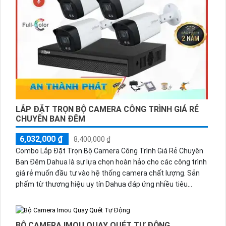
LẮP ĐẶT TRỌN BỘ CAMERA CÔNG TRÌNH GIÁ RẺ
CHUYÊN BAN ĐÊM
6,032,000 ₫
8,400,000 ₫
Combo Lắp Đặt Trọn Bộ Camera Công Trình Giá Rẻ Chuyên
Ban Đêm Dahua là sự lựa chọn hoàn hảo cho các công trình
giá rẻ muốn đầu tư vào hệ thống camera chất lượng. Sản
phẩm từ thương hiệu uy tín Dahua đáp ứng nhiều tiêu
chuẩn về mỹ thuật và chức năng vượt trội
BỘ CAMERA IMOU QUAY QUÉT TỰ ĐỘNG