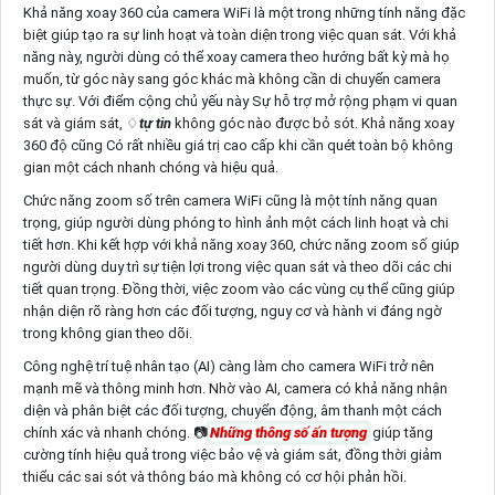
Khả năng xoay 360 của camera WiFi là một trong những tính năng đặc
biệt giúp tạo ra sự linh hoạt và toàn diện trong việc quan sát. Với khả
năng này, người dùng có thể xoay camera theo hướng bất kỳ mà họ
muốn, từ góc này sang góc khác mà không cần di chuyển camera
thực sự. Với điểm cộng chủ yếu này Sự hỗ trợ mở rộng phạm vi quan
sát và giám sát, ♢
tự tin
không góc nào được bỏ sót. Khả năng xoay
360 độ cũng Có rất nhiều giá trị cao cấp khi cần quét toàn bộ không
gian một cách nhanh chóng và hiệu quả.
Chức năng zoom số trên camera WiFi cũng là một tính năng quan
trọng, giúp người dùng phóng to hình ảnh một cách linh hoạt và chi
tiết hơn. Khi kết hợp với khả năng xoay 360, chức năng zoom số giúp
người dùng duy trì sự tiện lợi trong việc quan sát và theo dõi các chi
tiết quan trọng. Đồng thời, việc zoom vào các vùng cụ thể cũng giúp
nhận diện rõ ràng hơn các đối tượng, nguy cơ và hành vi đáng ngờ
trong không gian theo dõi.
Công nghệ trí tuệ nhân tạo (AI) càng làm cho camera WiFi trở nên
mạnh mẽ và thông minh hơn. Nhờ vào AI, camera có khả năng nhận
diện và phân biệt các đối tượng, chuyển động, âm thanh một cách
chính xác và nhanh chóng. 📷
Những thông số ấn tượng
giúp tăng
cường tính hiệu quả trong việc bảo vệ và giám sát, đồng thời giảm
thiểu các sai sót và thông báo mà không có cơ hội phản hồi.