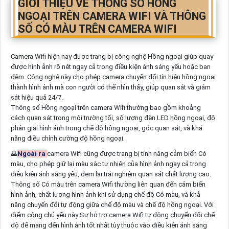
GIỚI THIỆU VỀ THÔNG SỐ HỒNG
NGOẠI TRÊN CAMERA WIFI VÀ THÔNG
SỐ CÓ MÀU TRÊN CAMERA WIFI
Camera Wifi hiện nay được trang bị công nghệ Hồng ngoại giúp quay
được hình ảnh rõ nét ngay cả trong điều kiện ánh sáng yếu hoặc ban
đêm. Công nghệ này cho phép camera chuyển đổi tín hiệu hồng ngoại
thành hình ảnh mà con người có thể nhìn thấy, giúp quan sát và giám
sát hiệu quả 24/7.
Thông số Hồng ngoại trên camera Wifi thường bao gồm khoảng
cách quan sát trong môi trường tối, số lượng đèn LED hồng ngoại, độ
phân giải hình ảnh trong chế độ hồng ngoại, góc quan sát, và khả
năng điều chỉnh cường độ hồng ngoại.
🌄
Ngoài ra
camera Wifi cũng được trang bị tính năng cảm biến Có
màu, cho phép giữ lại màu sắc tự nhiên của hình ảnh ngay cả trong
điều kiện ánh sáng yếu, đem lại trải nghiệm quan sát chất lượng cao.
Thông số Có màu trên camera Wifi thường liên quan đến cảm biến
hình ảnh, chất lượng hình ảnh khi sử dụng chế độ Có màu, và khả
năng chuyển đổi tự động giữa chế độ màu và chế độ hồng ngoại. Với
điểm cộng chủ yếu này Sự hỗ trợ camera Wifi tự động chuyển đổi chế
độ để mang đến hình ảnh tốt nhất tùy thuộc vào điều kiện ánh sáng