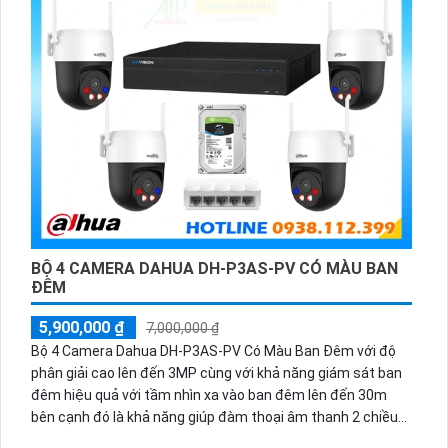
BỘ 4 CAMERA DAHUA DH-P3AS-PV CÓ MÀU BAN
ĐÊM
5,900,000 ₫
7,000,000 ₫
Bộ 4 Camera Dahua DH-P3AS-PV Có Màu Ban Đêm với độ
phân giải cao lên đến 3MP cùng với khả năng giám sát ban
đêm hiệu quả với tầm nhìn xa vào ban đêm lên đến 30m
bên cạnh đó là khả năng giúp đàm thoại âm thanh 2 chiều
và báo động răng de chủ động khi phát hiện xâm nhập