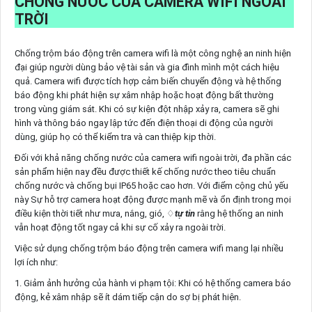
CHỐNG NƯỚC CỦA CAMERA WIFI NGOÀI
TRỜI
Chống trộm báo động trên camera wifi là một công nghệ an ninh hiện
đại giúp người dùng bảo vệ tài sản và gia đình mình một cách hiệu
quả. Camera wifi được tích hợp cảm biến chuyển động và hệ thống
báo động khi phát hiện sự xâm nhập hoặc hoạt động bất thường
trong vùng giám sát. Khi có sự kiện đột nhập xảy ra, camera sẽ ghi
hình và thông báo ngay lập tức đến điện thoại di động của người
dùng, giúp họ có thể kiểm tra và can thiệp kịp thời.
Đối với khả năng chống nước của camera wifi ngoài trời, đa phần các
sản phẩm hiện nay đều được thiết kế chống nước theo tiêu chuẩn
chống nước và chống bụi IP65 hoặc cao hơn. Với điểm cộng chủ yếu
này Sự hỗ trợ camera hoạt động được mạnh mẽ và ổn định trong mọi
điều kiện thời tiết như mưa, nắng, gió, ♢
tự tin
rằng hệ thống an ninh
vẫn hoạt động tốt ngay cả khi sự cố xảy ra ngoài trời.
Việc sử dụng chống trộm báo động trên camera wifi mang lại nhiều
lợi ích như:
1. Giảm ảnh hưởng của hành vi phạm tội: Khi có hệ thống camera báo
động, kẻ xâm nhập sẽ ít dám tiếp cận do sợ bị phát hiện.