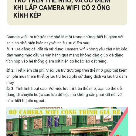
TRỮ TRÊN THẺ NHỚ, VÀ ƯU ĐIỂM
KHI LẮP CAMERA WIFI CÓ 2 ỐNG
KÍNH KÉP
Camera wifi lưu trữ trên thẻ nhớ là một trong những thiết bị giám sát
an ninh phổ biến hiện nay với nhiều ưu điểm sau:
️🏅️
1:
Dễ dàng cài đặt và sử dụng: Camera wifi không yêu cầu việc kéo
dây mạng mắc cầu và vận hành qua mạng không dây, giúp dễ dàng
tích hợp vào hệ thống giám sát hiện có hoặc lắp đặt riêng.
🎁
2:
Tiết kiệm chi phí: Việc lưu trữ trực tiếp trên thẻ nhớ giúp tiết kiệm
chi phí mua thêm thiết bị lưu trữ hoặc phí sử dụng dịch vụ lưu trữ đám
mây.
🙋
3:
Tính linh hoạt cao: Với việc lưu trữ trên thẻ nhớ, bạn có thể dễ
dàng di chuyển hoặc sao lưu dữ liệu mà không cần phải kết nối với
các thiết bị bên ngoài.