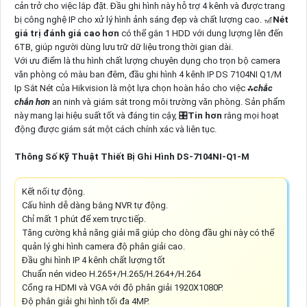
cản trở cho việc lắp đặt. Đầu ghi hình này hỗ trợ 4 kênh và được trang
bị công nghệ IP cho xử lý hình ảnh sáng đẹp và chất lượng cao. 🎢
Nét
giá trị đánh giá cao hơn
có thể gắn 1 HDD với dung lượng lên đến
6TB, giúp người dùng lưu trữ dữ liệu trong thời gian dài.
Với ưu điểm là thu hình chất lượng chuyên dụng cho trọn bộ camera
văn phòng có màu ban đêm, đầu ghi hình 4 kênh IP DS 7104NI Q1/M
Ip Sắt Nét của Hikvision là một lựa chọn hoàn hảo cho việc ⁂
chắc
chắn hơn
an ninh và giám sát trong môi trường văn phòng. Sản phẩm
này mang lại hiệu suất tốt và đáng tin cậy, 🎛
Tin hơn
rằng mọi hoạt
động được giám sát một cách chính xác và liên tục.
Thông Số Kỹ Thuật Thiết Bị Ghi Hình DS-7104NI-Q1-M
Kết nối tự động.
Cấu hình dễ dàng bằng NVR tự động.
Chỉ mất 1 phút để xem trực tiếp.
Tăng cường khả năng giải mã giúp cho dòng đầu ghi này có thể
quản lý ghi hình camera độ phân giải cao.
Đầu ghi hình IP 4 kênh chất lượng tốt
Chuẩn nén video H.265+/H.265/H.264+/H.264
Cổng ra HDMI và VGA với độ phân giải 1920X1080P.
Độ phân giải ghi hình tối đa 4MP.