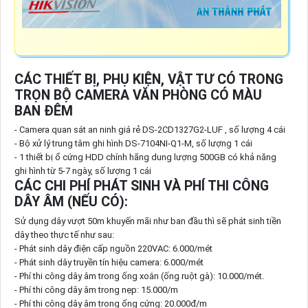
CÁC THIẾT BỊ, PHỤ KIỆN, VẬT TƯ CÓ TRONG
TRỌN BỘ CAMERA VĂN PHÒNG CÓ MÀU
BAN ĐÊM
- Camera quan sát an ninh giá rẻ DS-2CD1327G2-LUF , số lượng 4 cái
- Bộ xử lý trung tâm ghi hình DS-7104NI-Q1-M, số lượng 1 cái
- 1 thiết bị ổ cứng HDD chính hãng dung lượng 500GB có khả năng
ghi hình từ 5-7 ngày, số lượng 1 cái
CÁC CHI PHÍ PHÁT SINH VÀ PHÍ THI CÔNG
DÂY ÂM (NẾU CÓ):
Sử dụng dây vượt 50m khuyến mãi như ban đầu thì sẽ phát sinh tiền
dây theo thực tế như sau:
- Phát sinh dây điện cấp nguồn 220VAC: 6.000/mét
- Phát sinh dây truyền tín hiệu camera: 6.000/mét
- Phí thi công dây âm trong ống xoắn (ống ruột gà): 10.000/mét.
- Phí thi công dây âm trong nẹp: 15.000/m
- Phí thi công dây âm trong ống cứng: 20.000đ/m