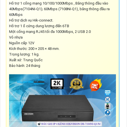
Hỗ trợ 1 cổng mạng 10/100/1000Mbps , Băng thông đầu vào
40Mbps(7104NI-Q1); 60Mbps (7108NI-Q1), băng thông đầu ra
60Mbps
Hỗ trợ dịch vụ Hik-connect.
Hỗ trợ 1 ổ cứng dung lượng đến 6TB
Một cổng mạng RJ45 tối đa 1000Mbps, 2 USB 2.0
Vỏ nhựa
Nguồn cấp 12V
Kích thước: 200 × 205 × 48 mm.
Trọng lượng: 1 kg.
Xuất xứ: Trung Quốc
Bảo hành: 24 tháng