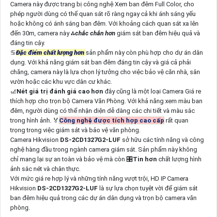
Camera này được trang bị công nghệ Xem ban đêm Full Color, cho
phép người dùng có thể quan sát rõ ràng ngay cả khi ánh sáng yếu
hoặc không có ánh sáng ban đêm. Với khoảng cách quan sát xa lên
đến 30m, camera này ⁂
chắc chắn hơn
giám sát ban đêm hiệu quả và
đáng tin cậy.
♋
Đặc điểm chất lượng hơn
sản phẩm này còn phù hợp cho dự án dân
dụng. Với khả năng giám sát ban đêm đáng tin cậy và giá cả phải
chăng, camera này là lựa chọn lý tưởng cho việc bảo vệ căn nhà, sân
vườn hoặc các khu vực dân cư khác.
🎢
Nét giá trị đánh giá cao hơn
đây cũng là một loại Camera Giá re
thích hợp cho trọn bộ Camera Văn Phòng. Với khả năng xem màu ban
đêm, người dùng có thể nhận diện dễ dàng các chi tiết và màu sắc
trong hình ảnh. ️🏅
Công nghệ được tích hợp cao cấp
rất quan
trọng trong việc giám sát và bảo vệ văn phòng.
Camera Hikvision
DS-2CD1327G2-LUF
sở hữu các tính năng và công
nghệ hàng đầu trong ngành camera giám sát. Sản phẩm này không
chỉ mang lại sự an toàn và bảo vệ mà còn 🎛
Tin hơn
chất lượng hình
ảnh sắc nét và chân thực.
Với mức giá re hợp lý và những tính năng vượt trội, HD IP Camera
Hikvision
DS-2CD1327G2-LUF
là sự lựa chọn tuyệt vời để giám sát
ban đêm hiệu quả trong các dự án dân dụng và trọn bộ camera văn
phòng.