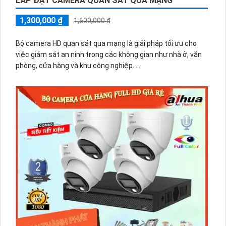
LẮP ĐẶT CAMERA QUAN SÁT QUA MẠNG
1,300,000 ₫
1,600,000 ₫
Bộ camera HD quan sát qua mạng là giải pháp tối ưu cho
việc giám sát an ninh trong các không gian như nhà ở, văn
phòng, cửa hàng và khu công nghiệp.
Với cấu hình siêu sáng và đẹp Full HD 1080P, bộ camera này
mang lại hình ảnh chất lượng cao, rõ nét và chi tiết. Với giá
rẻ nhưng không đánh đổi chất lượng, bộ camera HD quan
sát qua mạng tiết kiệm chi phí đáng kể cho người dùng.
Bộ camera này cũng tương thích với nhiều dịch vụ trực
tuyến, cho phép người dùng theo dõi và kiểm soát từ xa qua
mạng internet.
Công nghệ mới đượng hãng ứng dụng vào từng chi tiết Tin
hơn rằng người dùng có thể giám sát tình hình bất kỳ lúc
nào và ở bất kỳ đâu. Với các tính năng nâng cao như cảm
biến hồng ngoại, đèn LED và chế độ quan sát ban đêm, bộ
camera HD quan sát qua mạng có khả năng