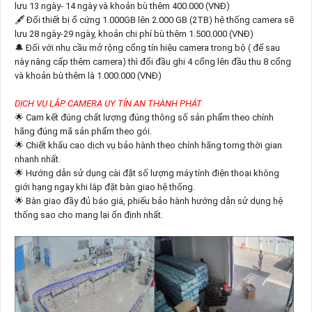
lưu 13 ngày- 14 ngày và khoản bù thêm 400.000 (VNĐ)
🖋 Đổi thiết bị ổ cứng 1.000GB lên 2.000 GB (2TB) hệ thống camera sẽ
lưu 28 ngày-29 ngày, khoản chi phí bù thêm 1.500.000 (VNĐ)
🔔 Đối với nhu cầu mở rộng cổng tín hiệu camera trong bộ ( để sau
này nâng cấp thêm camera) thì đổi đầu ghi 4 cổng lên đầu thu 8 cổng
và khoản bù thêm là 1.000.000 (VNĐ)
DỊCH VỤ LẮP CAMERA UY TÍN AN THÀNH PHÁT
🌟 Cam kết đúng chất lượng đúng thông số sản phẩm theo chính
hãng đúng mã sản phẩm theo gói.
🌟 Chiết khấu cao dịch vụ bảo hành theo chính hãng torng thời gian
nhanh nhất.
🌟 Hướng dẫn sử dụng cài đặt số lượng máy tính điện thoại không
giới hạng ngay khi lắp đặt bàn giao hệ thống.
🌟 Bàn giao đầy đủ báo giá, phiếu bảo hành hướng dẫn sử dụng hệ
thống sao cho mang lại ổn định nhất.