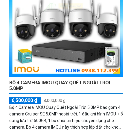
lúc, mọi nơi.
Với Combo Bộ Camera Giám Sát Văn Phòng Dahua có tích
hợp khả năng thu âm hình ảnh sáng, bạn có thể tận dụng tối
đa công nghệ mới nhất để đảm bảo an ninh và an toàn cho
văn phòng của mình.
BỘ 4 CAMERA IMOU QUAY QUÉT NGOÀI TRỜI
5.0MP
6,500,000 ₫
8,000,000 ₫
Bộ 4 Camera IMOU Quay Quét Ngoài Trời 5.0MP bao gồm 4
camera Cruiser SE 5.0MP ngoài trời, 1 đầu ghi hình IMOU + ổ
cứng lưu trữ 500GB, 1 bộ chia tín hiệu chuyên dụng cho
camera. Bộ 4 camera IMOU này thích hợp lắp đặt cho kho
hàng, nhà xưởng, khu phố và khu vực cần giám sát ngoài