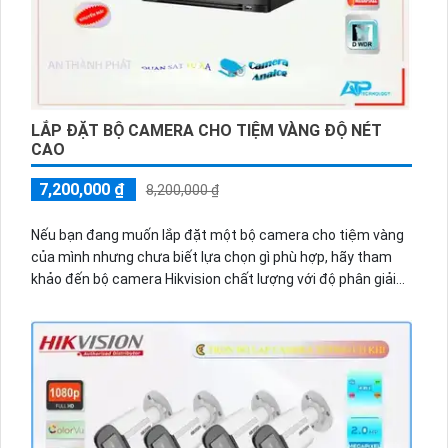
LẮP ĐẶT BỘ CAMERA CHO TIỆM VÀNG ĐỘ NÉT
CAO
7,200,000 ₫
8,200,000 ₫
Nếu bạn đang muốn lắp đặt một bộ camera cho tiệm vàng
của mình nhưng chưa biết lựa chọn gì phù hợp, hãy tham
khảo đến bộ camera Hikvision chất lượng với độ phân giải
4.0 MP và độ nét cao. Việc thiết kế trọn bộ lắp đặt sẽ giúp
bạn có một hệ thống an ninh hoàn hảo, giảm thiểu rủi ro
mất cắp và bảo vệ cửa hàng tốt hơn.
Hikvision không chỉ nổi tiếng với sản phẩm chất lượng, mà
còn cam kết chiết khấu cao cho khách hàng. Dự án không
chỉ được sở hữu những camera chất lượng, mà còn ♢
Bảo
Đảm
mức giá rẻ hơn so với các sản phẩm tương tự trên thị