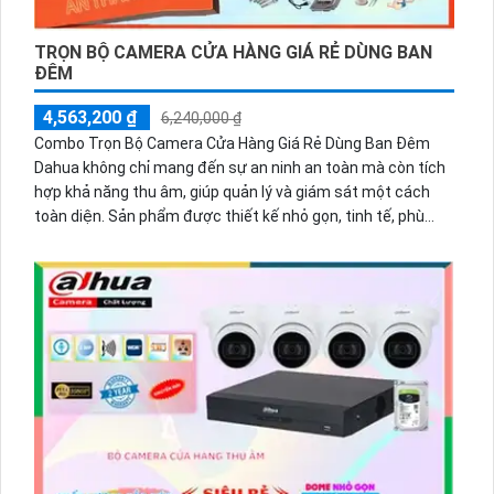
TRỌN BỘ CAMERA CỬA HÀNG GIÁ RẺ DÙNG BAN
ĐÊM
4,563,200 ₫
6,240,000 ₫
Combo Trọn Bộ Camera Cửa Hàng Giá Rẻ Dùng Ban Đêm
Dahua không chỉ mang đến sự an ninh an toàn mà còn tích
hợp khả năng thu âm, giúp quản lý và giám sát một cách
toàn diện. Sản phẩm được thiết kế nhỏ gọn, tinh tế, phù
hợp với văn phòng và gia đình. Việc lắp đặt combo này sẽ
giúp bạn dễ dàng quan sát mọi hoạt động xung quanh, kể cả
vào ban đêm. Đặc biệt, chất lượng hình ảnh sắc nét, màu
sắc tự nhiên cùng công nghệ thu âm chất lượng cao sẽ là
điểm gạt nhấn khi sử dụng sản phẩm này.