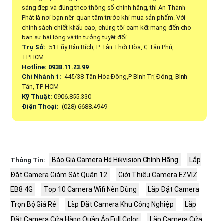
sáng đẹp và đúng theo thông số chính hãng, thì An Thành
Phát là nơi bạn nên quan tâm trước khi mua sản phẩm. Với
chính sách chiết khấu cao, chúng tôi cam kết mang đến cho
bạn sự hài lòng và tin tưởng tuyệt đối.
Trụ Sở:
51 Lũy Bán Bích, P. Tân Thới Hòa, Q.Tân Phú,
TP.HCM
Hotline: 0938.11.23.99
Chi Nhánh 1:
445/38 Tân Hòa Đông,P Bình Trị Đông, Bình
Tân, TP HCM
Kỹ Thuật:
0906.855.330
Điện Thoại:
(028) 6688.4949
Báo Giá Camera Hd Hikvision Chính Hãng
Lắp
Thông Tin:
Đặt Camera Giám Sát Quận 12
Giới Thiệu Camera EZVIZ
EB8 4G
Top 10 Camera Wifi Nên Dùng
Lắp Đặt Camera
Trọn Bộ Giá Rẻ
Lắp Đặt Camera Khu Công Nghiệp
Lắp
Đặt Camera Cửa Hàng Quần Áo Full Color
Lắp Camera Cửa