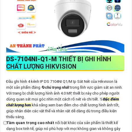
DS-7104NI-Q1-M
THIẾT BỊ GHI HÌNH
CHẤT LƯỢNG HIKVISION
Đầu ghi hình 4 kênh IP DS 7104NI Q1/M Ip Sắt Nét của Hikvision là
một sản phẩm đáng 🔄
chú trọng nhất
trong lĩnh vực giám sát an ninh.
Với trang bị chất lượng hình ảnh 4.0 MP, thiết bị này cho phép người
dùng quan sát mọi góc nhìn một cách rõ nét và chi tiết. ♋
Đặc điểm
chất lượng hơn
khả năng xem ban đêm cho chất lượng hình ảnh tốt,
giúp nhận diện các vật thể và nhân vật dễ dàng dù trong điều kiện
thiếu sáng.
Tầm quan trọng cao nhất
nổi bật khác của sản phẩm là thiết kế
dạng box tinh tế, giúp nó phù hợp với mọi không gian và không gây