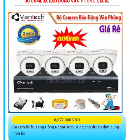
BỘ CAMERA BÁO ĐỘNG VĂN PHÒNG GIÁ RẺ
6,072,000 VNĐ
Khi xem thiếu sáng Hồng Ngoại 30m Dùng cho dự án dân dụng
Trọn bộ