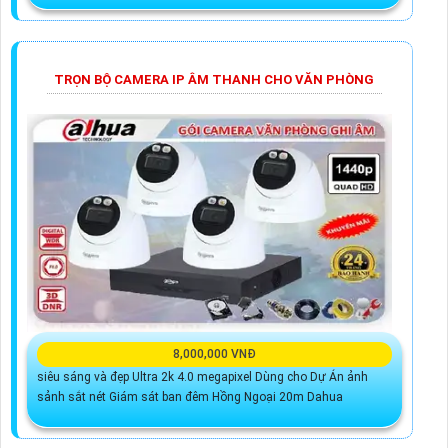
TRỌN BỘ CAMERA IP ÂM THANH CHO VĂN PHÒNG
8,000,000 VNĐ
siêu sáng và đẹp Ultra 2k 4.0 megapixel Dùng cho Dự Án ảnh
sảnh sắt nét Giám sát ban đêm Hồng Ngoại 20m Dahua