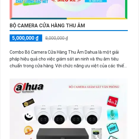
BỘ CAMERA CỬA HÀNG THU ÂM
5,000,000 ₫
8,000,000 ₫
Combo Bộ Camera Cửa Hàng Thu Âm Dahua là một giải
pháp hiệu quả cho việc giám sát an ninh và thu âm tiêu
chuẩn trong cửa hàng. Với chức năng ưu việt của các thiết
bị thu âm, combo bộ này sử dụng nhiều sáng chế trong
ngành camera giám sát.
Bộ combo bao gồm các thiết bị chất lượng cao của Dahua
như camera IP, đầu ghi hình NVR và microphone thu âm.
Camera IP có độ phân giải cao, hình ảnh sắc nét và góc nhìn
rộng để giám sát mọi góc độ trong cửa hàng. Đầu ghi hình
NVR có tính năng ghi hình chất lượng cao và lưu trữ dữ liệu
an toàn và ổn định.
Tuy nhiên, điểm đặc biệt của combo bộ này là chức năng
thu âm nổi trội. Microphone được tích hợp trực tiếp vào