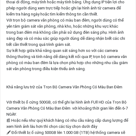
thoại di động, máy tính hoặc máy tính bảng. Ứng dụng IP tiện lợi cho
phép người dùng xem trực tiếp hoặc ghi lại hình ảnh từ camera để
kiểm tra hàng ngày hoặc tìm kiếm thông tin cần thiết.
Với trọn bộ camera văn phòng có màu ban đêm, người dùng có thể
yên tâm giám sát văn phòng, nhà kho, hoặc những khu vực khác
trong ban đêm mà không cần phải sử dụng đèn sáng phụ. Hình ảnh
sáng đẹp và có màu sắc giúp người dùng dễ dàng nhận biết các chi
tiết cần thiết trong quá trình giám sát.
Sự kết hợp giữa khả năng quan sát sáng hơn so với các camera
thông thường và tính năng dễ dàng kết nối qua IP, trọn bộ camera văn
phòng có màu ban đêm là lựa chọn phù hợp cho những nhu cầu giám
sát văn phòng trong điều kiện thiếu ánh sáng.
Khả năng lưu trữ của Trọn Bộ Camera Văn Phòng Có Màu Ban Đêm
Với thiết bị ổ cứng 500GB, có thể ghi lại hình ảnh FUll HD của Trọn Bộ
Camera Văn Phòng Có Màu Ban Đêm với khoảng thời gian lên đến 6-7
NGÀY.
📰 Hoặc nếu như quý khách hàng có nhu cầu nâng cấp dung lượng để
xem hình ảnh lâu hơn thì chọn các tùy chọn dưới đây
🖋 Đổi thiết bị ổ cứng 500GB lên 1.000 GB (1TB) hệ thống camera sẽ