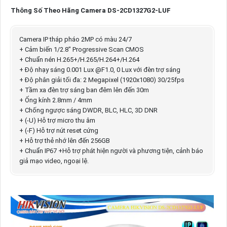
Thông Số Theo Hãng Camera DS-2CD1327G2-LUF
Camera IP tháp pháo 2MP có màu 24/7
+ Cảm biến 1/2.8" Progressive Scan CMOS
+ Chuẩn nén H.265+/H.265/H.264+/H.264
+ Độ nhạy sáng 0.001 Lux @F1.0, 0 Lux với đèn trợ sáng
+ Độ phân giải tối đa: 2 Megapixel (1920x1080) 30/25fps
+ Tầm xa đèn trợ sáng ban đêm lên đến 30m
+ Ống kính 2.8mm / 4mm
+ Chống ngược sáng DWDR, BLC, HLC, 3D DNR
+ (-U) Hỗ trợ micro thu âm
+ (-F) Hỗ trợ nút reset cứng
+ Hỗ trợ thẻ nhớ lên đến 256GB
+ Chuẩn IP67 +Hỗ trợ phát hiện người và phương tiện, cảnh báo
giả mạo video, ngoại lệ.