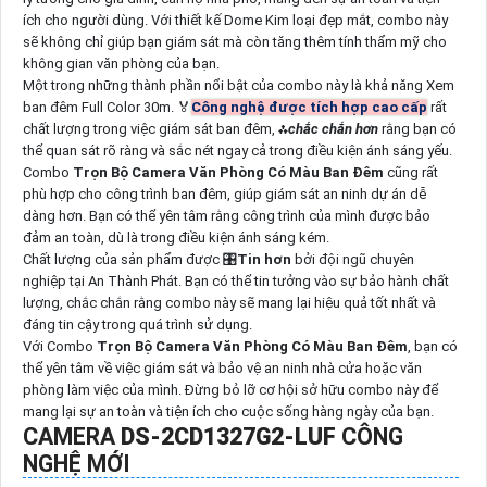
ích cho người dùng. Với thiết kế Dome Kim loại đẹp mắt, combo này
sẽ không chỉ giúp bạn giám sát mà còn tăng thêm tính thẩm mỹ cho
không gian văn phòng của bạn.
Một trong những thành phần nổi bật của combo này là khả năng Xem
ban đêm Full Color 30m. ️🏅
Công nghệ được tích hợp cao cấp
rất
chất lượng trong việc giám sát ban đêm, ⁂
chắc chắn hơn
rằng bạn có
thể quan sát rõ ràng và sắc nét ngay cả trong điều kiện ánh sáng yếu.
Combo
Trọn Bộ Camera Văn Phòng Có Màu Ban Đêm
cũng rất
phù hợp cho công trình ban đêm, giúp giám sát an ninh dự án dễ
dàng hơn. Bạn có thể yên tâm rằng công trình của mình được bảo
đảm an toàn, dù là trong điều kiện ánh sáng kém.
Chất lượng của sản phẩm được 🎛
Tin hơn
bởi đội ngũ chuyên
nghiệp tại An Thành Phát. Bạn có thể tin tưởng vào sự bảo hành chất
lượng, chắc chắn rằng combo này sẽ mang lại hiệu quả tốt nhất và
đáng tin cậy trong quá trình sử dụng.
Với Combo
Trọn Bộ Camera Văn Phòng Có Màu Ban Đêm
, bạn có
thể yên tâm về việc giám sát và bảo vệ an ninh nhà cửa hoặc văn
phòng làm việc của mình. Đừng bỏ lỡ cơ hội sở hữu combo này để
mang lại sự an toàn và tiện ích cho cuộc sống hàng ngày của bạn.
CAMERA
DS-2CD1327G2-LUF
CÔNG
NGHỆ MỚI