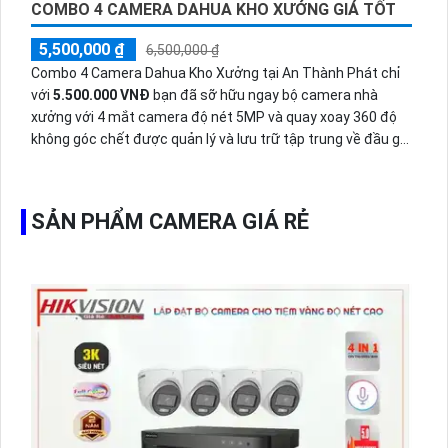
COMBO 4 CAMERA DAHUA KHO XƯỞNG GIÁ TỐT
5,500,000 ₫
6,500,000 ₫
Combo 4 Camera Dahua Kho Xưởng tại An Thành Phát chỉ
với
5.500.000 VNĐ
bạn đã sỡ hữu ngay bộ camera nhà
xưởng với 4 mắt camera độ nét 5MP và quay xoay 360 độ
không góc chết được quản lý và lưu trữ tập trung về đầu ghi
hình ổ cứng hỗ trợ xem qua tivi.
SẢN PHẨM CAMERA GIÁ RẺ