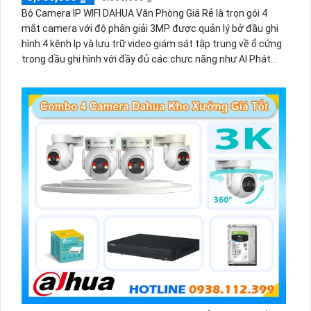
Bộ Camera IP WIFI DAHUA Văn Phòng Giá Rẻ là trọn gói 4
mắt camera với độ phân giải 3MP được quản lý bở đầu ghi
hình 4 kênh Ip và lưu trữ video giám sát tập trung về ổ cứng
trong đầu ghi hình với đầy đủ các chưc năng như AI Phát
hiện chuyển động, đàm thoại âm thanh 2 chiều và giám sát
có màu vào ban đêm