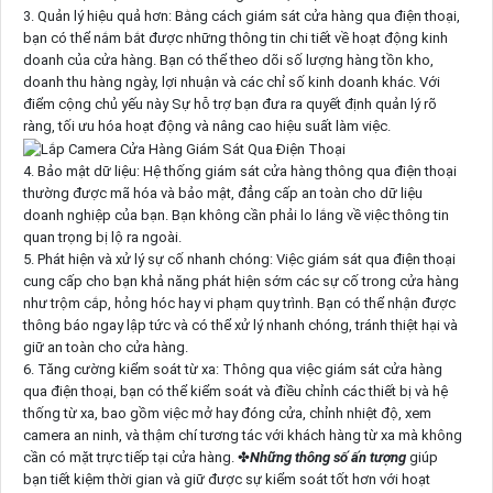
3. Quản lý hiệu quả hơn: Bằng cách giám sát cửa hàng qua điện thoại,
bạn có thể nắm bắt được những thông tin chi tiết về hoạt động kinh
doanh của cửa hàng. Bạn có thể theo dõi số lượng hàng tồn kho,
doanh thu hàng ngày, lợi nhuận và các chỉ số kinh doanh khác. Với
điểm cộng chủ yếu này Sự hỗ trợ bạn đưa ra quyết định quản lý rõ
ràng, tối ưu hóa hoạt động và nâng cao hiệu suất làm việc.
4. Bảo mật dữ liệu: Hệ thống giám sát cửa hàng thông qua điện thoại
thường được mã hóa và bảo mật, đẳng cấp an toàn cho dữ liệu
doanh nghiệp của bạn. Bạn không cần phải lo lắng về việc thông tin
quan trọng bị lộ ra ngoài.
5. Phát hiện và xử lý sự cố nhanh chóng: Việc giám sát qua điện thoại
cung cấp cho bạn khả năng phát hiện sớm các sự cố trong cửa hàng
như trộm cắp, hỏng hóc hay vi phạm quy trình. Bạn có thể nhận được
thông báo ngay lập tức và có thể xử lý nhanh chóng, tránh thiệt hại và
giữ an toàn cho cửa hàng.
6. Tăng cường kiểm soát từ xa: Thông qua việc giám sát cửa hàng
qua điện thoại, bạn có thể kiểm soát và điều chỉnh các thiết bị và hệ
thống từ xa, bao gồm việc mở hay đóng cửa, chỉnh nhiệt độ, xem
camera an ninh, và thậm chí tương tác với khách hàng từ xa mà không
cần có mặt trực tiếp tại cửa hàng. ✤
Những thông số ấn tượng
giúp
bạn tiết kiệm thời gian và giữ được sự kiểm soát tốt hơn với hoạt