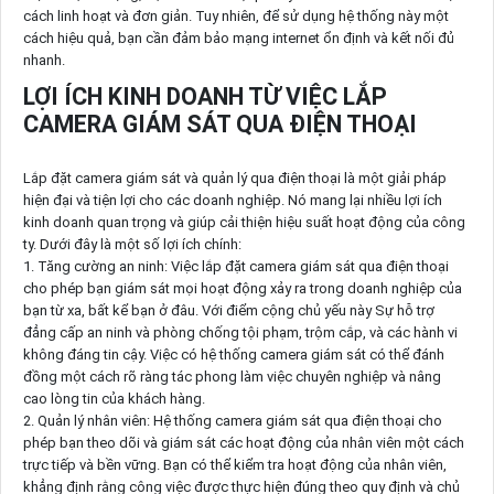
cách linh hoạt và đơn giản. Tuy nhiên, để sử dụng hệ thống này một
cách hiệu quả, bạn cần đảm bảo mạng internet ổn định và kết nối đủ
nhanh.
LỢI ÍCH KINH DOANH TỪ VIỆC LẮP
CAMERA GIÁM SÁT QUA ĐIỆN THOẠI
Lắp đặt camera giám sát và quản lý qua điện thoại là một giải pháp
hiện đại và tiện lợi cho các doanh nghiệp. Nó mang lại nhiều lợi ích
kinh doanh quan trọng và giúp cải thiện hiệu suất hoạt động của công
ty. Dưới đây là một số lợi ích chính:
1. Tăng cường an ninh: Việc lắp đặt camera giám sát qua điện thoại
cho phép bạn giám sát mọi hoạt động xảy ra trong doanh nghiệp của
bạn từ xa, bất kể bạn ở đâu. Với điểm cộng chủ yếu này Sự hỗ trợ
đẳng cấp an ninh và phòng chống tội phạm, trộm cắp, và các hành vi
không đáng tin cậy. Việc có hệ thống camera giám sát có thể đánh
đồng một cách rõ ràng tác phong làm việc chuyên nghiệp và nâng
cao lòng tin của khách hàng.
2. Quản lý nhân viên: Hệ thống camera giám sát qua điện thoại cho
phép bạn theo dõi và giám sát các hoạt động của nhân viên một cách
trực tiếp và bền vững. Bạn có thể kiểm tra hoạt động của nhân viên,
khẳng định rằng công việc được thực hiện đúng theo quy định và chủ