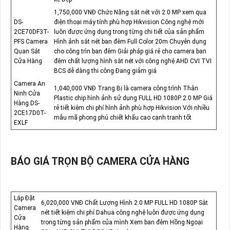
1,750,000 VNĐ Chức Năng sắt nét với 2.0 MP xem qua
DS-
điện thoại máy tính phù hợp Hikvision Công nghệ mới
2CE70DF3T-
luôn được ứng dụng trong từng chi tiết của sản phẩm
PFS Camera
Hình ảnh sắt nét ban đêm Full Color 20m Chuyên dụng
Quan Sát
cho công trìn ban đêm Giải pháp giá rẻ cho camera ban
Cửa Hàng
đêm chất lượng hình sắt nét với công nghệ AHD CVI TVI
BCS dễ dàng thi công Đang giảm giá
Camera An
1,040,000 VNĐ Trang Bị là camera công trình Thân
Ninh Cửa
Plastic chip hình ảnh sử dụng FULL HD 1080P 2.0 MP Giá
Hàng DS-
rẻ tiết kiệm chi phí hình ảnh phù hợp Hikvision Với nhiều
2CE17D0T-
mẫu mã phong phú chiết khấu cao cạnh tranh tốt
EXLF
BÁO GIÁ TRỌN BỘ CAMERA CỬA HÀNG
Lắp Đặt
6,020,000 VNĐ Chất Lượng Hình 2.0 MP FULL HD 1080P Sắt
Camera
nét tiết kiệm chi phí Dahua công nghệ luôn được ứng dụng
Cửa
trong từng sản phẩm của mình Xem ban đêm Hồng Ngoại
Hàng