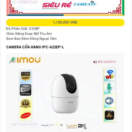
1,100,000 VNĐ
Độ Phân Giải: 2.0 MP
Chức Năng:Xoay 360 Thu Âm
Xem Ban Đêm:Hồng Ngoại 10m
CAMERA CỬA HÀNG IPC-A22EP-L