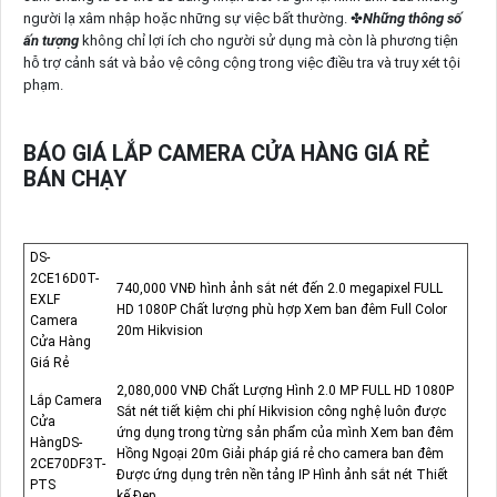
người lạ xâm nhập hoặc những sự việc bất thường. ✤
Những thông số
ấn tượng
không chỉ lợi ích cho người sử dụng mà còn là phương tiện
hỗ trợ cảnh sát và bảo vệ công cộng trong việc điều tra và truy xét tội
phạm.
BÁO GIÁ LẮP CAMERA CỬA HÀNG GIÁ RẺ
BÁN CHẠY
DS-
2CE16D0T-
740,000 VNĐ hình ảnh sắt nét đến 2.0 megapixel FULL
EXLF
HD 1080P Chất lượng phù hợp Xem ban đêm Full Color
Camera
20m Hikvision
Cửa Hàng
Giá Rẻ
2,080,000 VNĐ Chất Lượng Hình 2.0 MP FULL HD 1080P
Lắp Camera
Sắt nét tiết kiệm chi phí Hikvision công nghệ luôn được
Cửa
ứng dụng trong từng sản phẩm của mình Xem ban đêm
HàngDS-
Hồng Ngoại 20m Giải pháp giá rẻ cho camera ban đêm
2CE70DF3T-
Được ứng dụng trên nền tảng IP Hình ảnh sắt nét Thiết
PTS
kế Đẹp