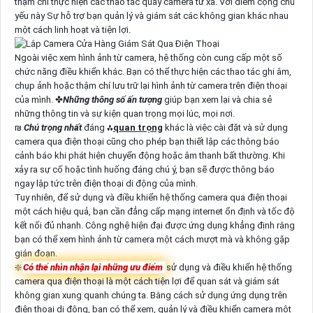
thậm chí thực hiện các thao tác quay camera từ xa. Với điểm cộng chủ
yếu này Sự hỗ trợ bạn quản lý và giám sát các không gian khác nhau
một cách linh hoạt và tiện lợi.
Ngoài việc xem hình ảnh từ camera, hệ thống còn cung cấp một số
chức năng điều khiển khác. Bạn có thể thực hiện các thao tác ghi âm,
chụp ảnh hoặc thậm chí lưu trữ lại hình ảnh từ camera trên điện thoại
của mình. ✤
Những thông số ấn tượng
giúp bạn xem lại và chia sẻ
những thông tin và sự kiện quan trọng mọi lúc, mọi nơi.
₪
Chú trọng nhất
đáng ⁂
quan trọng
khác là việc cài đặt và sử dụng
camera qua điện thoại cũng cho phép bạn thiết lập các thông báo
cảnh báo khi phát hiện chuyển động hoặc âm thanh bất thường. Khi
xảy ra sự cố hoặc tình huống đáng chú ý, bạn sẽ được thông báo
ngay lập tức trên điện thoại di động của mình.
Tuy nhiên, để sử dụng và điều khiển hệ thống camera qua điện thoại
một cách hiệu quả, bạn cần đẳng cấp mạng internet ổn định và tốc độ
kết nối đủ nhanh. Công nghệ hiện đại được ứng dụng khẳng định rằng
bạn có thể xem hình ảnh từ camera một cách mượt mà và không gặp
gián đoạn.
❇️
Có thể nhìn nhận lại những ưu điểm
sử dụng và điều khiển hệ thống
camera qua điện thoại là một cách tiện lợi để quan sát và giám sát
không gian xung quanh chúng ta. Bằng cách sử dụng ứng dụng trên
điện thoại di động, bạn có thể xem, quản lý và điều khiển camera một