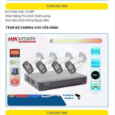
7,600,000 VNĐ
Độ Phân Giải: 2.0 MP
Chức Năng:Thu hình Chất Lượng
Xem Ban Đêm:Hồng Ngoại 30m
TRỌN BỘ CAMERA CHO CỬA HÀNG
7,200,000 VNĐ