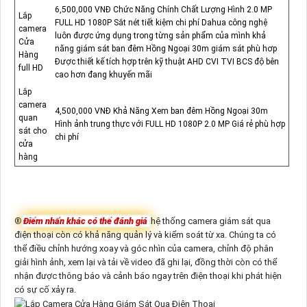
6,500,000 VNĐ Chức Năng Chính Chất Lượng Hình 2.0 MP
Lắp
FULL HD 1080P Sắt nét tiết kiệm chi phí Dahua công nghệ
camera
luôn được ứng dụng trong từng sản phẩm của mình khả
Cửa
năng giám sát ban đêm Hồng Ngoại 30m giám sát phù hơp
Hàng
Được thiết kế tích hợp trên kỹ thuật AHD CVI TVI BCS độ bên
full HD
cao hơn đang khuyến mãi
Lắp
camera
4,500,000 VNĐ Khả Năng Xem ban đêm Hồng Ngoại 30m
quan
Hình ảnh trung thực với FULL HD 1080P 2.0 MP Giá rẻ phù hợp
sát cho
chi phí
cửa
hàng
®️
Điểm nhấn khác có thể đánh giá
hệ thống camera giám sát qua
điện thoại còn có khả năng quản lý và kiểm soát từ xa. Chúng ta có
thể điều chỉnh hướng xoay và góc nhìn của camera, chỉnh độ phân
giải hình ảnh, xem lại và tải về video đã ghi lại, đồng thời còn có thể
nhận được thông báo và cảnh báo ngay trên điện thoại khi phát hiện
có sự cố xảy ra.