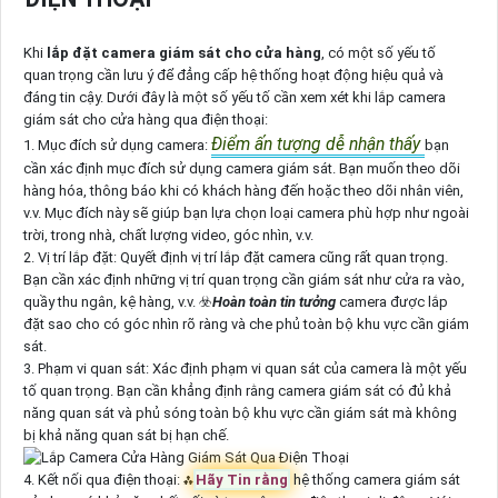
Khi
lắp đặt camera giám sát cho cửa hàng
, có một số yếu tố
quan trọng cần lưu ý để đẳng cấp hệ thống hoạt động hiệu quả và
đáng tin cậy. Dưới đây là một số yếu tố cần xem xét khi lắp camera
giám sát cho cửa hàng qua điện thoại:
Điểm ấn tượng dễ nhận thấy
1. Mục đích sử dụng camera:
bạn
cần xác định mục đích sử dụng camera giám sát. Bạn muốn theo dõi
hàng hóa, thông báo khi có khách hàng đến hoặc theo dõi nhân viên,
v.v. Mục đích này sẽ giúp bạn lựa chọn loại camera phù hợp như ngoài
trời, trong nhà, chất lượng video, góc nhìn, v.v.
2. Vị trí lắp đặt: Quyết định vị trí lắp đặt camera cũng rất quan trọng.
Bạn cần xác định những vị trí quan trọng cần giám sát như cửa ra vào,
quầy thu ngân, kệ hàng, v.v. ☣️
Hoàn toàn tin tưởng
camera được lắp
đặt sao cho có góc nhìn rõ ràng và che phủ toàn bộ khu vực cần giám
sát.
3. Phạm vi quan sát: Xác định phạm vi quan sát của camera là một yếu
tố quan trọng. Bạn cần khẳng định rằng camera giám sát có đủ khả
năng quan sát và phủ sóng toàn bộ khu vực cần giám sát mà không
bị khả năng quan sát bị hạn chế.
4. Kết nối qua điện thoại: ⁂
Hãy Tin rằng
hệ thống camera giám sát