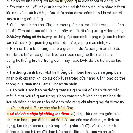
của bạn có khả năng kết nối và truy cập qua điện thoại di động. Với
điểm cộng chủ yếu này Sự hỗ trợ bạn có thể theo dõi cửa hàng bất cứ
lúc nào và ở bất kỳ đâu, đồng thời nhận được cảnh báo khi có sự cố
xảy ra trong cửa hàng.
5. Chất lượng hình ảnh: Chọn camera giám sát có chất lượng hình ảnh
tốt để đảm bảo bạn có thể nhìn thấy chi tiết rõ ràng trong video ghi lại.
✤
Những thông số ấn tượng
có thể giúp bạn nhận dạng một cách chính
xác các sự kiện quan trọng như trộm cắp, vi phạm an ninh, v.v.
6. Bộ nhớ: Đảm bảo rằng camera giám sát được trang bị bộ nhớ đủ
lớn để lưu trữ video ghi lại. Nếu cần, bạn cũng có thể cân nhắc sử
dụng hệ thống lưu trữ trong đám mây hoặc DVR để lưu trữ video lâu
dài.
7. Hệ thống cảnh báo: Một hệ thống cảnh báo hiệu quả sẽ giúp bạn
nhận biết kịp thời khi có sự cố xảy ra trong cửa hàng. Cảnh báo có thể
thông qua điện thoại, email, hoặc tin nhắn.
8. Bảo mật: Đảm bảo hệ thống camera giám sát của bạn được bảo
mật là một yếu tố quan trọng. Chọn camera với khả năng mã hóa dữ
liệu và đăng nhập an toàn để đảm bảo rằng chỉ những người được ủy
quyền mới có thể truy cập vào hệ thống.
❇️
Có thể nhìn nhận lại những ưu điểm
việc lắp đặt camera giám sát
cho cửa hàng qua điện thoại đòi hỏi bạn cần xác định mục đích sử
dụng, lựa chọn camera phù hợp, cũng như cài đặt và cấu hình hệ
thống một cách tỉ mỉ để đảm bảo hoạt động hiệu quả và an toàn.