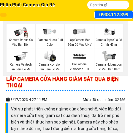
Phân Phối Camera Giá Rẻ
0938.112.399
Lắp Camera Ban
Camera Dahua Có
Camera Hilook Full
Camera Tapo Giá Rẻ
Đêm Có Màu UNV
Màu Ban Đêm
Color
Chính Hãng
Bộ Camera
Camera Vantech
Camera Kbvision
Camera Hdparagon
Visioncop Full
Ban Đêm Có Màu
Ban Đêm Có Màu
Có Màu Ban Đêm
Color
LẮP CAMERA CỬA HÀNG GIÁM SÁT QUA ĐIỆN
THOẠI
3/17/2023 4:27:11 PM
Mức độ quan tâm: 32456
Với sự phát triển không ngừng của công nghệ, việc lắp đặt
camera cửa hàng giám sát qua điện thoại đã trở nên phổ
biến và thiết thực hơn bao giờ hết. Camera này cho phép
bạn theo dõi mọi hoạt động diễn ra trong cửa hàng từ xa,