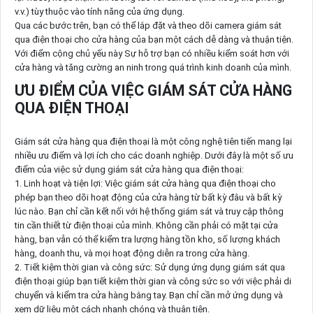
v.v.) tùy thuộc vào tính năng của ứng dụng.
Qua các bước trên, bạn có thể lắp đặt và theo dõi camera giám sát
qua điện thoại cho cửa hàng của bạn một cách dễ dàng và thuận tiện.
Với điểm cộng chủ yếu này Sự hỗ trợ bạn có nhiều kiểm soát hơn với
cửa hàng và tăng cường an ninh trong quá trình kinh doanh của mình.
ƯU ĐIỂM CỦA VIỆC GIÁM SÁT CỬA HÀNG
QUA ĐIỆN THOẠI
Giám sát cửa hàng qua điện thoại là một công nghệ tiên tiến mang lại
nhiều ưu điểm và lợi ích cho các doanh nghiệp. Dưới đây là một số ưu
điểm của việc sử dụng giám sát cửa hàng qua điện thoại:
1. Linh hoạt và tiện lợi: Việc giám sát cửa hàng qua điện thoại cho
phép bạn theo dõi hoạt động của cửa hàng từ bất kỳ đâu và bất kỳ
lúc nào. Bạn chỉ cần kết nối với hệ thống giám sát và truy cập thông
tin cần thiết từ điện thoại của mình. Không cần phải có mặt tại cửa
hàng, bạn vẫn có thể kiểm tra lượng hàng tồn kho, số lượng khách
hàng, doanh thu, và mọi hoạt động diễn ra trong cửa hàng.
2. Tiết kiệm thời gian và công sức: Sử dụng ứng dụng giám sát qua
điện thoại giúp bạn tiết kiệm thời gian và công sức so với việc phải di
chuyển và kiểm tra cửa hàng bằng tay. Bạn chỉ cần mở ứng dụng và
xem dữ liệu một cách nhanh chóng và thuận tiện.