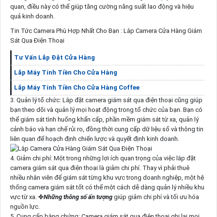
quan, điều này có thể giúp tăng cường năng suất lao động và hiệu
quả kinh doanh.
Tin Tức Camera Phù Hợp Nhất Cho Bạn : Lắp Camera Cửa Hàng Giám
Sát Qua Điện Thoại
Tư Vấn Lắp Đặt Cửa Hàng
Lắp Máy Tính Tiền Cho Cửa Hàng
Lắp Máy Tính Tiền Cho Cửa Hàng Coffee
3. Quản lý tổ chức: Lắp đặt camera giám sát qua điện thoại cũng giúp
bạn theo dõi và quản lý mọi hoạt động trong tổ chức của bạn. Bạn có
thể giám sát tình huống khẩn cấp, phần mềm giám sát từ xa, quản lý
cảnh báo và hạn chế rủi ro, đồng thời cung cấp dữ liệu số và thông tin
liên quan để hoạch định chiến lược và quyết định kinh doanh.
4. Giảm chi phí: Một trong những lợi ích quan trọng của việc lắp đặt
camera giám sát qua điện thoại là giảm chi phí. Thay vì phải thuê
nhiều nhân viên để giám sát từng khu vực trong doanh nghiệp, một hệ
thống camera giám sát tốt có thể một cách dễ dàng quản lý nhiều khu
vực từ xa. ✤
Những thông số ấn tượng
giúp giảm chi phí và tối ưu hóa
nguồn lực.
5. Cung cấp bằng chứng: Camera giám sát qua điện thoại ghi lại mọi