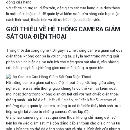
động cửa hàng.
Với tất cả những ưu điểm trên, việc giám sát cửa hàng qua điện thoại
là một cách hiệu quả để quản lý và kiểm soát cửa hàng của bạn một
cách linh hoạt, thuận tiện và tối ưu hóa hiệu suất làm việc.
GIỚI THIỆU VỀ HỆ THỐNG CAMERA GIÁM
SÁT QUA ĐIỆN THOẠI
Trong thời đại công nghệ 4.0 ngày nay, hệ thống camera giám sát qua
điện thoại không còn xa lạ với chúng ta. Đây là một trong những giải
pháp an ninh hiện đại và tiện ích cho việc giám sát nhà ở, văn phòng,
cửa hàng hay bất kỳ không gian nào mà chúng ta quan tâm.
Hệ thống camera giám sát qua điện thoại là sự kết hợp giữa công
nghệ camera và viễn thông, giúp chúng ta có thể xem và kiểm soát
mọi hoạt động trong không gian chi tiết chỉ với một chiếc điện thoại
thông minh. Bất kể ở đâu, bất kể lúc nào, chỉ cần kết nối internet và
mở ứng dụng quản lý camera, chúng ta có thể nhìn thấy hình ảnh trực
tiếp và ghi lại video từ những camera được lắp đặt.
Giải pháp camera giám sát qua điện thoại không chỉ mang đến sự
tiện lợi về việc giám sát, mà còn đẳng cấp an toàn cho gia đình và tài
sản. Chúng ta có thể dễ dàng nhận biết và ghi lại hình ảnh của những