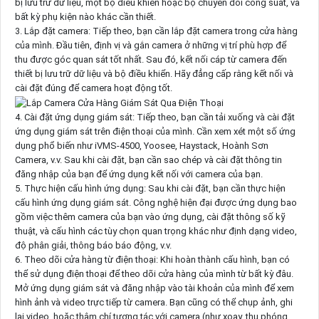
bị lưu trữ dữ liệu, một bộ điều khiển hoặc bộ chuyển đổi công suất, và
bất kỳ phụ kiện nào khác cần thiết.
3. Lắp đặt camera: Tiếp theo, bạn cần lắp đặt camera trong cửa hàng
của mình. Đầu tiên, định vị và gắn camera ở những vị trí phù hợp để
thu được góc quan sát tốt nhất. Sau đó, kết nối cáp từ camera đến
thiết bị lưu trữ dữ liệu và bộ điều khiển. Hãy đẳng cấp rằng kết nối và
cài đặt đúng để camera hoạt động tốt.
4. Cài đặt ứng dụng giám sát: Tiếp theo, bạn cần tải xuống và cài đặt
ứng dụng giám sát trên điện thoại của mình. Cần xem xét một số ứng
dụng phổ biến như iVMS-4500, Yoosee, Haystack, Hoành Sơn
Camera, v.v. Sau khi cài đặt, bạn cần sao chép và cài đặt thông tin
đăng nhập của bạn để ứng dụng kết nối với camera của bạn.
5. Thực hiện cấu hình ứng dụng: Sau khi cài đặt, bạn cần thực hiện
cấu hình ứng dụng giám sát. Công nghệ hiện đại được ứng dụng bao
gồm việc thêm camera của bạn vào ứng dụng, cài đặt thông số kỹ
thuật, và cấu hình các tùy chọn quan trọng khác như định dạng video,
độ phân giải, thông báo báo động, v.v.
6. Theo dõi cửa hàng từ điện thoại: Khi hoàn thành cấu hình, bạn có
thể sử dụng điện thoại để theo dõi cửa hàng của mình từ bất kỳ đâu.
Mở ứng dụng giám sát và đăng nhập vào tài khoản của mình để xem
hình ảnh và video trực tiếp từ camera. Bạn cũng có thể chụp ảnh, ghi
lại video, hoặc thậm chí tương tác với camera (như xoay, thu phóng,