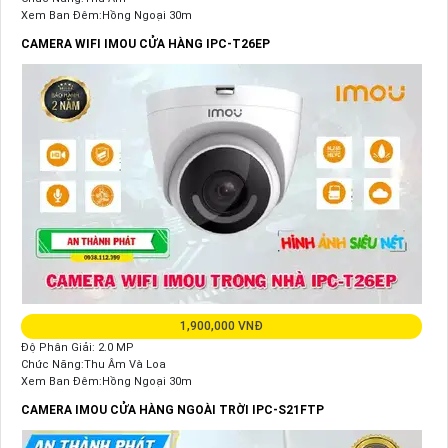
Xem Ban Đêm:Hồng Ngoại 30m
CAMERA WIFI IMOU CỬA HÀNG IPC-T26EP
1,900,000 VNĐ
Độ Phân Giải: 2.0 MP
Chức Năng:Thu Âm Và Loa
Xem Ban Đêm:Hồng Ngoại 30m
CAMERA IMOU CỬA HÀNG NGOÀI TRỜI IPC-S21FTP