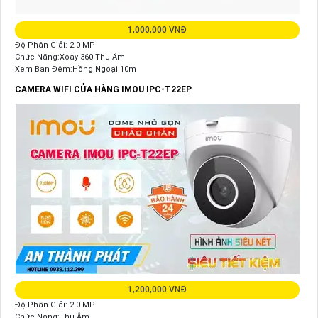
1,000,000 VNĐ
Độ Phân Giải: 2.0 MP
Chức Năng:Xoay 360 Thu Âm
Xem Ban Đêm:Hồng Ngoại 10m
CAMERA WIFI CỬA HÀNG IMOU IPC-T22EP
1,200,000 VNĐ
Độ Phân Giải: 2.0 MP
Chức Năng:Thu Âm