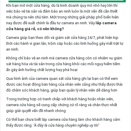
Khi bạn mở một cửa hàng, dù là kinh doanh quy mô nhỏ hay lớn thì
việc bảo vệ tài sản và đảm bảo an ninh luôn là một vấn đề cần thiết
mà chúng ta nên chú tâm. Một trong những giải pháp phổ biến hiện
nay được đề xuất chính là đầu tư camera an ninh. Vậy
lắp camera
cửa hàng giá rẻ, có nên không?
Camera giúp bạn theo dõi và giám sát cửa hàng 24/7, phát hiện kịp
thời các hành vi gian lận, trộm cắp hoặc các tình huống gây mất trật tự
an ninh.
Không chỉ bảo vệ an ninh mà camera cửa hàng còn có nhiệm vụ giám
sát hàng hóa và tài sản trong cửa hàng khỏi các mối nguy hiểm tiềm
ẩn gây ảnh hưởng chất lượng hay phá hoại
Qua hình ảnh của camera quan sát cửa hàng ghi lại bạn có thể xem
được các hoạt động bán hàng của nhân viên cũng như thấy được thái
độ chăm sóc khách hàng, giúp bạn quản lý nhân viên dễ dàng hơn
Trong trường hợp có tranh chấp với khách hàng hoặc nhân viên,
camera cửa hàng sẽ cung cấp chứng cứ rõ ràng và chân thực nhất
giúp giải quyết vấn đề nhanh chóng
Có thể bạn chưa biết lắp camera cửa hàng làm cho khách hàng cảm
thấy được rằng:
"À đây là cửa hàng chuyên nghiệp uy tín"