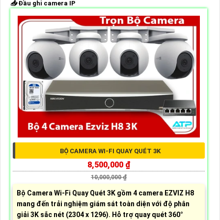
📥
Đầu ghi camera IP
BỘ CAMERA WI-FI QUAY QUÉT 3K
8,500,000 ₫
10,000,000 ₫
Bộ Camera Wi-Fi Quay Quét 3K gồm 4 camera EZVIZ H8
mang đến trải nghiệm giám sát toàn diện với độ phân
giải 3K sắc nét (2304 x 1296). Hỗ trợ quay quét 360°