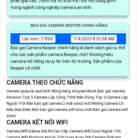
phân giải cao, Jtech đã tỏ ra là một đối thủ đáng gờm
trong ngành công nghiệp camera an ninh
BÁO GIÁ CAMERA KEEPER CHÍNH HÃNG
Lần xem: 27000
7/4/2023 8:55:58 AM
Báo giá Camera Keeper chính hãng là danh sách giá cụ thể
cho các sản phẩm camera Keeper, một thương hiệu
camera nổi tiếng và uy tín trên thị trường. Sản phẩm của
Keeper có chất...
CAMERA THEO CHỨC NĂNG
camera quay lại quá trình đóng hàng shopee tiktok
Báo giá camera
kbvision
Top 5 Camera Lắp Công Trình Nên Dùng
Top 5 Camera Lắp
Ngoài Trời
Bản báo giá camera 2 mắt ezviz mới
Những Camera Có
Màu Ban Đêm
Bản báo giá camera wifi imou mới
Báo giá camera wifi
ezviz
CAMERA KẾT NỐI WIFI
Camera Wifi Dahua Giá Rẻ Cao Cấp
Camera Wifi Ezviz Ngoài Trời
Camera Wifi Kbvision Ngoài Trời Quay Xoay 360
Camera Ebitcam