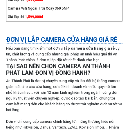
Giá lắp chỉ
1,399,000đ
Camera Wifi Ngoài Trời Xoay 360 5MP
Giá lắp chỉ
1,599,000đ
ĐƠN VỊ LẮP CAMERA CỬA HÀNG GIÁ RẺ
Nếu bạn đang tìm kiếm một đơn vị
lắp camera cửa hàng giá rẻ
uy
tín, chất lượng và cung cấp những giải pháp an ninh hiệu quả thì An
Thành Phát chính là đơn vị lắp đặt tốt nhất dành cho bạn.
TẠI SAO NÊN CHỌN CAMERA AN THÀNH
PHÁT LÀM ĐƠN VỊ ĐỒNG HÀNH?
An Thành Phát là đơn vị chuyên cung cấp và lắp đặt hệ thống camera
giám sát cho các cửa hàng, cơ sở kinh doanh và nhiều quy mô lớn
nhỏ khác nhau… với hơn 12 năm kinh nghiệm trong ngành cùng đội
ngũ kỹ thuật viên chuyên nghiệp, được đào tạo bài bản, chúng tôi
cam kết mang đến cho khách hàng có được trải nghiệm dịch vụ tốt và
hài lòng
Đơn vị chỉ cung cấp camera chính hãng từ những thương hiệu nổi
tiếng như Hikvision, Dahua, Vantech, EZVIZ, Kbvision, Imou, ... Nhằm