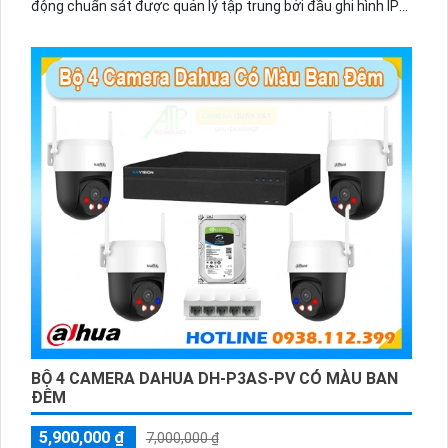
động chuẩn sát được quản lý tập trung bởi đầu ghi hình IP
WiFi
BỘ 4 CAMERA DAHUA DH-P3AS-PV CÓ MÀU BAN
ĐÊM
5,900,000 ₫
7,000,000 ₫