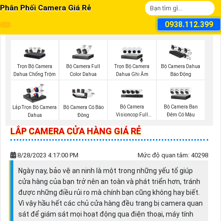
Phân Phối Camera Giá Rẻ
0938.112.399
Trọn Bộ Camera
Bộ Camera Full
Trọn Bộ Camera
Bộ Camera Dahua
Dahua Chống Trộm
Color Dahua
Dahua Ghi Âm
Báo Động
Bộ Camera
Bộ Camera Ban
Lắp Trọn Bộ Camera
Bộ Camera Có Báo
Visioncop Full
Đêm Có Màu
Dahua
Đông
Color
LẮP CAMERA CỬA HÀNG GIÁ RẺ
8/28/2023 4:17:00 PM
Mức độ quan tâm: 40298
Ngày nay, bảo vệ an ninh là một trong những yếu tố giúp
cửa hàng của bạn trở nên an toàn và phát triển hơn, tránh
được những điều rủi ro mà chính bạn cũng không hay biết.
Vì vậy hầu hết các chủ cửa hàng đều trang bị camera quan
sát để giám sát mọi hoạt động qua điện thoại, máy tính