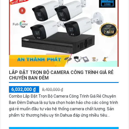
LẮP ĐẶT TRỌN BỘ CAMERA CÔNG TRÌNH GIÁ RẺ
CHUYÊN BAN ĐÊM
6,032,000 ₫
8,400,000 ₫
Combo Lắp Đặt Trọn Bộ Camera Công Trình Giá Rẻ Chuyên
Ban Đêm Dahua là sự lựa chọn hoàn hảo cho các công trình
giá rẻ muốn đầu tư vào hệ thống camera chất lượng. Sản
phẩm từ thương hiệu uy tín Dahua đáp ứng nhiều tiêu
chuẩn về mỹ thuật và chức năng vượt trội