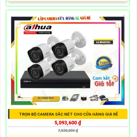
TRỌN BỘ CAMERA SẮC NÉT CHO CỬA HÀNG GIÁ RẺ
5,093,600 ₫
7,020,000 ₫