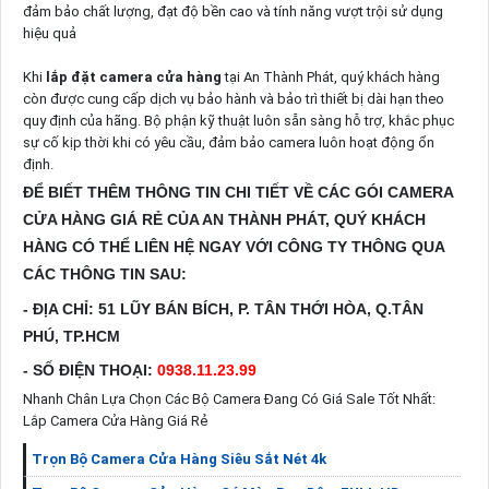
đảm bảo chất lượng, đạt độ bền cao và tính năng vượt trội sử dụng
hiệu quả
Khi
lắp đặt camera cửa hàng
tại An Thành Phát, quý khách hàng
còn được cung cấp dịch vụ bảo hành và bảo trì thiết bị dài hạn theo
quy định của hãng. Bộ phận kỹ thuật luôn sẵn sàng hỗ trợ, khắc phục
sự cố kịp thời khi có yêu cầu, đảm bảo camera luôn hoạt động ổn
định.
ĐỂ BIẾT THÊM THÔNG TIN CHI TIẾT VỀ CÁC GÓI CAMERA
CỬA HÀNG GIÁ RẺ CỦA AN THÀNH PHÁT, QUÝ KHÁCH
HÀNG CÓ THỂ LIÊN HỆ NGAY VỚI CÔNG TY THÔNG QUA
CÁC THÔNG TIN SAU:
- ĐỊA CHỈ: 51 LŨY BÁN BÍCH, P. TÂN THỚI HÒA, Q.TÂN
PHÚ, TP.HCM
- SỐ ĐIỆN THOẠI:
0938.11.23.99
Nhanh Chân Lựa Chọn Các Bộ Camera Đang Có Giá Sale Tốt Nhất:
Lắp Camera Cửa Hàng Giá Rẻ
Trọn Bộ Camera Cửa Hàng Siêu Sắt Nét 4k