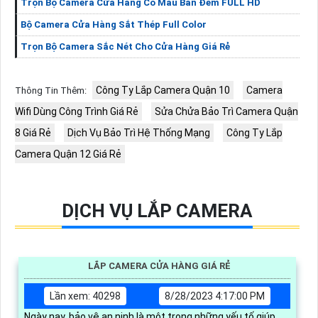
Trọn Bộ Camera Cửa Hàng Có Màu Ban Đêm FULL HD
Bộ Camera Cửa Hàng Sắt Thép Full Color
Trọn Bộ Camera Sắc Nét Cho Cửa Hàng Giá Rẻ
Công Ty Lắp Camera Quận 10
Camera
Thông Tin Thêm:
Wifi Dùng Công Trình Giá Rẻ
Sửa Chửa Bảo Trì Camera Quận
8 Giá Rẻ
Dịch Vụ Bảo Trì Hệ Thống Mạng
Công Ty Lắp
Camera Quận 12 Giá Rẻ
DỊCH VỤ LẮP CAMERA
LẮP CAMERA CỬA HÀNG GIÁ RẺ
Lần xem: 40298
8/28/2023 4:17:00 PM
Ngày nay, bảo vệ an ninh là một trong những yếu tố giúp