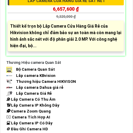
LẮP CAMERA CỬA HÀNG GIÁ RẺ SẮT NÉT
6,657,600 ₫
9,320,000 ₫
Thiết kế trọn bộ Lắp Camera Cửa Hàng Giá Rẻ của
Hikvision không chỉ đảm bảo sự an toàn mà còn mang lại
hình ảnh sắc nét với độ phân giải 2.0 MP. Với công nghệ
hiện đại, bộ...
Thương Hiệu camera Quan Sát
Bộ Camera Quan Sát
Lắp camera KBvision
Thương hiệu Camera HIKVISON
Lắp camera Dahua giá rẻ
Lắp Camera Giá Rẻ
️🎤️
Lắp Camera Có Thu Âm
📶
Lắp Camera IP Không Dây
🕵️
Camera Zoom Quang
🧛‍♀️
Camera Tích Hợp AI
💻
Lắp Camera IP Có Dây
⚙️
Đầu Ghi Camera HD