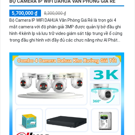
BỘ CAMERA IP WIFI DAHUA VĂN PHÒNG GIÁ RẺ
5,700,000 ₫
8,300,000 ₫
Bộ Camera IP WIFI DAHUA Văn Phòng Giá Rẻ là trọn gói 4
mắt camera với độ phân giải 3MP được quản lý bở đầu ghi
hình 4 kênh Ip và lưu trữ video giám sát tập trung về ổ cứng
trong đầu ghi hình với đầy đủ các chưc năng như AI Phát
hiện chuyển động, đàm thoại âm thanh 2 chiều và giám sát
có màu vào ban đêm