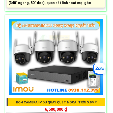
(340° ngang, 80° dọc), quan sát linh hoạt mọi góc
BỘ 4 CAMERA IMOU QUAY QUÉT NGOÀI TRỜI 5.0MP
6,500,000 ₫