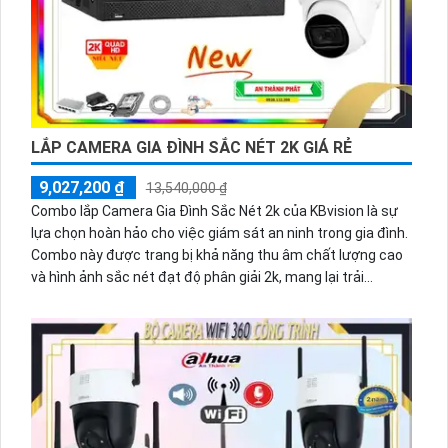
LẮP CAMERA GIA ĐÌNH SẮC NÉT 2K GIÁ RẺ
9,027,200 ₫
13,540,000 ₫
Combo lắp Camera Gia Đình Sắc Nét 2k của KBvision là sự
lựa chọn hoàn hảo cho việc giám sát an ninh trong gia đình.
Combo này được trang bị khả năng thu âm chất lượng cao
và hình ảnh sắc nét đạt độ phân giải 2k, mang lại trải
nghiệm giám sát tuyệt vời