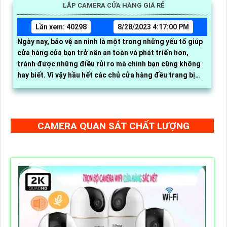
LẮP CAMERA CỬA HÀNG GIÁ RẺ
Lần xem: 40298
8/28/2023 4:17:00 PM
Ngày nay, bảo vệ an ninh là một trong những yếu tố giúp
cửa hàng của bạn trở nên an toàn và phát triển hơn,
tránh được những điều rủi ro mà chính bạn cũng không
hay biết. Vì vậy hầu hết các chủ cửa hàng đều trang bị
camera quan sát để giám sát mọi hoạt động qua điện
thoại, máy tính
CAMERA QUAN SÁT CHẤT LƯỢNG