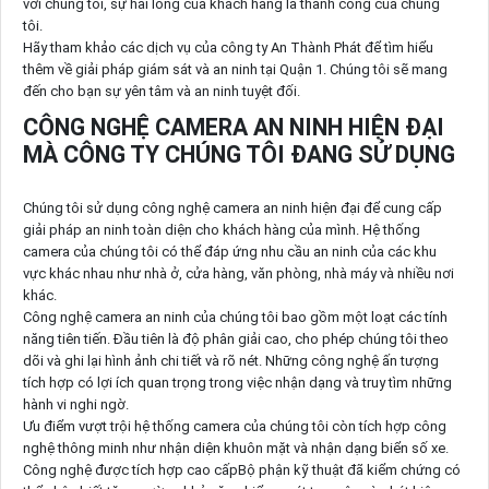
với chúng tôi, sự hài lòng của khách hàng là thành công của chúng
tôi.
Hãy tham khảo các dịch vụ của công ty An Thành Phát để tìm hiểu
thêm về giải pháp giám sát và an ninh tại Quận 1. Chúng tôi sẽ mang
đến cho bạn sự yên tâm và an ninh tuyệt đối.
CÔNG NGHỆ CAMERA AN NINH HIỆN ĐẠI
MÀ CÔNG TY CHÚNG TÔI ĐANG SỬ DỤNG
Chúng tôi sử dụng công nghệ camera an ninh hiện đại để cung cấp
giải pháp an ninh toàn diện cho khách hàng của mình. Hệ thống
camera của chúng tôi có thể đáp ứng nhu cầu an ninh của các khu
vực khác nhau như nhà ở, cửa hàng, văn phòng, nhà máy và nhiều nơi
khác.
Công nghệ camera an ninh của chúng tôi bao gồm một loạt các tính
năng tiên tiến. Đầu tiên là độ phân giải cao, cho phép chúng tôi theo
dõi và ghi lại hình ảnh chi tiết và rõ nét. Những công nghệ ấn tượng
tích hợp có lợi ích quan trọng trong việc nhận dạng và truy tìm những
hành vi nghi ngờ.
Ưu điểm vượt trội hệ thống camera của chúng tôi còn tích hợp công
nghệ thông minh như nhận diện khuôn mặt và nhận dạng biển số xe.
Công nghệ được tích hợp cao cấpBộ phận kỹ thuật đã kiểm chứng có