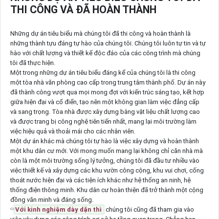
THI CÔNG VÀ ĐÃ HOÀN THÀNH
Những dự án tiêu biểu mà chúng tôi đã thi công và hoàn thành là
những thành tựu đáng tự hào của chúng tôi. Chúng tôi luôn tự tin và tự
hào với chất lượng và thiết kế độc đáo của các công trình mà chúng
tôi đã thực hiện.
Một trong những dự án tiêu biểu đáng kể của chúng tôi là thi công
một tòa nhà văn phòng cao cấp trong trung tâm thành phố. Dự án này
đã thành công vượt qua mọi mong đợi với kiến trúc sáng tạo, kết hợp
giữa hiện đại và cổ điển, tạo nên một không gian làm việc đẳng cấp
và sang trọng. Tòa nhà được xây dựng bằng vật liệu chất lượng cao
và được trang bị công nghệ tiên tiến nhất, mang lại môi trường làm
việc hiệu quả và thoải mái cho các nhân viên.
Một dự án khác mà chúng tôi tự hào là việc xây dựng và hoàn thành
một khu dân cư mới. Với mong muốn mang lại không chỉ căn nhà mà
còn là một môi trường sống lý tưởng, chúng tôi đã đầu tư nhiều vào
việc thiết kế và xây dựng các khu vườn công cộng, khu vui chơi, cống
thoát nước hiện đại và các tiện ích khác như hệ thống an ninh, hệ
thống điện thông minh. Khu dân cư hoàn thiện đã trở thành một cộng
đồng văn minh và đáng sống.
⌔
Với kinh nghiệm dày dặn thì
chúng tôi cũng đã tham gia vào