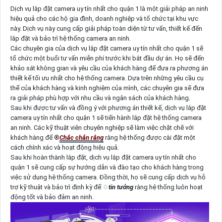
Dịch vụ lắp đặt camera uy tín nhất cho quận 1 là một giải pháp an ninh
hiệu quả cho các hộ gia đình, doanh nghiệp và tổ chức tại khu vực
này. Dịch vụ này cung cấp giải pháp toàn diện từ tư vấn, thiết kế đến
lắp đặt và bảo trì hệ thống camera an ninh.
Các chuyên gia của dịch vụ lắp đặt camera uy tín nhất cho quận 1 sẽ
tổ chức một buổi tư vấn miễn phí trước khi bắt đầu dự án. Họ sẽ đến
khảo sát không gian và yêu cầu của khách hàng để đưa ra phương án
thiết kế tối ưu nhất cho hệ thống camera. Dựa trên những yêu cầu cụ
thể của khách hàng và kinh nghiệm của mình, các chuyên gia sẽ đưa
ra giải pháp phù hợp với nhu cầu và ngân sách của khách hàng.
Sau khi được tư vấn và đồng ý với phương án thiết kế, dịch vụ lắp đặt
camera uy tín nhất cho quận 1 sẽ tiến hành lắp đặt hệ thống camera
an ninh. Các kỹ thuật viên chuyên nghiệp sẽ làm việc chặt chẽ với
khách hàng để ®️
Chắc chắn rằng
rằng hệ thống được cài đặt một
cách chính xác và hoạt động hiệu quả.
Sau khi hoàn thành lắp đặt, dịch vụ lắp đặt camera uy tín nhất cho
quận 1 sẽ cung cấp sự hướng dẫn và đào tạo cho khách hàng trong
việc sử dụng hệ thống camera. Đồng thời, họ sẽ cung cấp dịch vụ hỗ
trợ kỹ thuật và bảo trì định kỳ để ♢
tin tưởng
rằng hệ thống luôn hoạt
động tốt và bảo đảm an ninh.