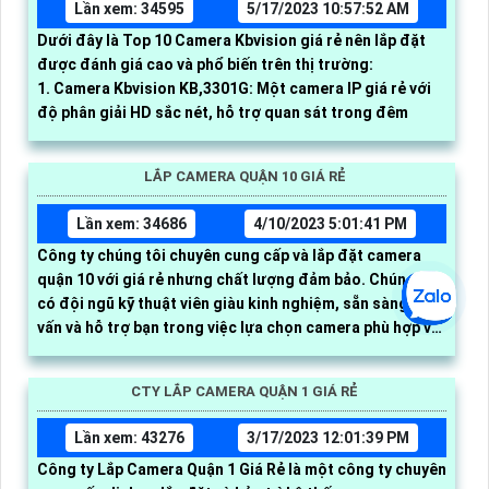
Lần xem: 34595
5/17/2023 10:57:52 AM
Dưới đây là Top 10 Camera Kbvision giá rẻ nên lắp đặt
được đánh giá cao và phổ biến trên thị trường:
1. Camera Kbvision KB,3301G: Một camera IP giá rẻ với
độ phân giải HD sắc nét, hỗ trợ quan sát trong đêm
LẮP CAMERA QUẬN 10 GIÁ RẺ
Lần xem: 34686
4/10/2023 5:01:41 PM
Công ty chúng tôi chuyên cung cấp và lắp đặt camera
quận 10 với giá rẻ nhưng chất lượng đảm bảo. Chúng tôi
có đội ngũ kỹ thuật viên giàu kinh nghiệm, sẵn sàng tư
vấn và hỗ trợ bạn trong việc lựa chọn camera phù hợp với
nhu cầu của bạn
CTY LẮP CAMERA QUẬN 1 GIÁ RẺ
Lần xem: 43276
3/17/2023 12:01:39 PM
Công ty Lắp Camera Quận 1 Giá Rẻ là một công ty chuyên