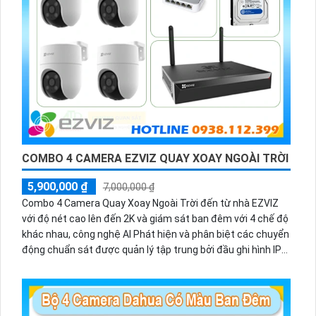
COMBO 4 CAMERA EZVIZ QUAY XOAY NGOÀI TRỜI
5,900,000 ₫
7,000,000 ₫
Combo 4 Camera Quay Xoay Ngoài Trời đến từ nhà EZVIZ
với độ nét cao lên đến 2K và giám sát ban đêm với 4 chế độ
khác nhau, công nghệ AI Phát hiện và phân biệt các chuyển
động chuẩn sát được quản lý tập trung bởi đầu ghi hình IP
WiFi