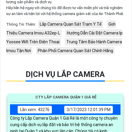
lượng sản phẩm và dịch vụ.
Hãy liên hệ ngay với chúng tôi để được tư vấn miễn phí và trải nghiệm
sự an tâm và tiện lợi với hệ thống camera giám sát của An Thành Phát.
Lắp Camera Quan Sát Trạm Y Tế
Giới
Thông Tin Thêm:
Thiệu Camera Imou A32ep-L
Hướng Dẫn Cài Đặt Camera Ip
Yoosee Wifi Trên Điện Thoại
Trung Tâm Bảo Hành Camera
Imou Tận Nơi
Phân Phối Camera Quan Sát Chính Hãng
DỊCH VỤ LẮP CAMERA
CTY LẮP CAMERA QUẬN 1 GIÁ RẺ
Lần xem: 43276
3/17/2023 12:01:39 PM
Công ty Lắp Camera Quận 1 Giá Rẻ là một công ty chuyên
cung cấp dịch vụ lắp đặt và bảo trì hệ thống camera an
ninh tại Quận 1 và khu vực lân cận. Chúng tôi có kinh