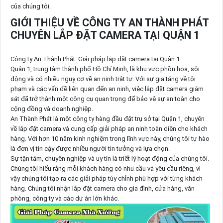
của chúng tôi.
GIỚI THIỆU VỀ CÔNG TY AN THÀNH PHÁT
CHUYÊN LẮP ĐẶT CAMERA TẠI QUẬN 1
Công ty An Thành Phát: Giải pháp lắp đặt camera tại Quận 1
Quận 1, trung tâm thành phố Hồ Chí Minh, là khu vực phồn hoa, sôi
động và có nhiều nguy cơ về an ninh trật tự. Với sự gia tăng về tội
phạm và các vấn đề liên quan đến an ninh, việc lắp đặt camera giám
sát đã trở thành một công cụ quan trọng để bảo vệ sự an toàn cho
cộng đồng và doanh nghiệp.
An Thành Phát là một công ty hàng đầu đặt trụ sở tại Quận 1, chuyên
về lắp đặt camera và cung cấp giải pháp an ninh toàn diện cho khách
hàng. Với hơn 10 năm kinh nghiệm trong lĩnh vực này, chúng tôi tự hào
là đơn vị tin cậy được nhiều người tin tưởng và lựa chọn.
Sự tận tâm, chuyên nghiệp và uy tín là triết lý hoạt động của chúng tôi.
Chúng tôi hiểu rằng mỗi khách hàng có nhu cầu và yêu cầu riêng, vì
vậy chúng tôi tạo ra các giải pháp tùy chỉnh phù hợp với từng khách
hàng. Chúng tôi nhận lắp đặt camera cho gia đình, cửa hàng, văn
phòng, công ty và các dự án lớn khác.