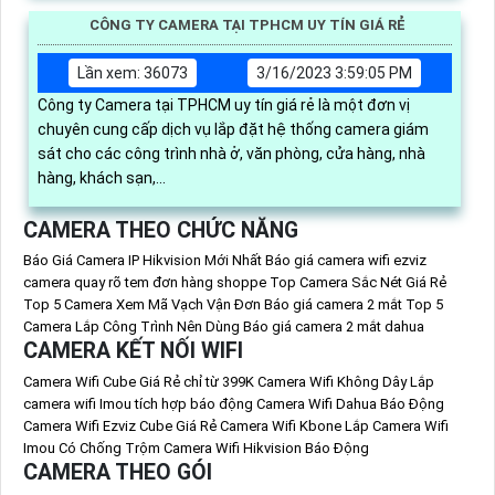
CÔNG TY CAMERA TẠI TPHCM UY TÍN GIÁ RẺ
Lần xem: 36073
3/16/2023 3:59:05 PM
Công ty Camera tại TPHCM uy tín giá rẻ là một đơn vị
chuyên cung cấp dịch vụ lắp đặt hệ thống camera giám
sát cho các công trình nhà ở, văn phòng, cửa hàng, nhà
hàng, khách sạn,...
CAMERA THEO CHỨC NĂNG
Báo Giá Camera IP Hikvision Mới Nhất
Báo giá camera wifi ezviz
camera quay rõ tem đơn hàng shoppe
Top Camera Sắc Nét Giá Rẻ
Top 5 Camera Xem Mã Vạch Vận Đơn
Báo giá camera 2 mắt
Top 5
Camera Lắp Công Trình Nên Dùng
Báo giá camera 2 mắt dahua
CAMERA KẾT NỐI WIFI
Camera Wifi Cube Giá Rẻ chỉ từ 399K
Camera Wifi Không Dây
Lắp
camera wifi Imou tích hợp báo động
Camera Wifi Dahua Báo Động
Camera Wifi Ezviz Cube Giá Rẻ
Camera Wifi Kbone
Lắp Camera Wifi
Imou Có Chống Trộm
Camera Wifi Hikvision Báo Động
CAMERA THEO GÓI