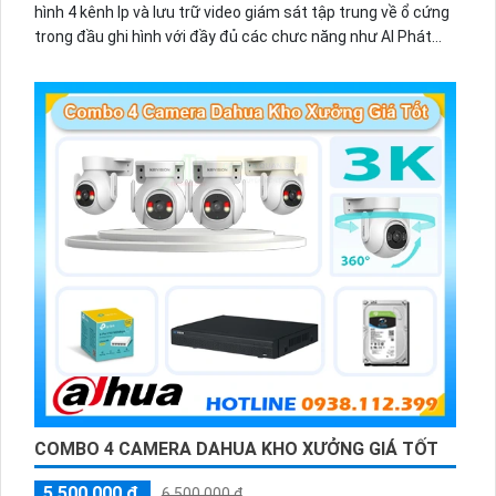
hình 4 kênh Ip và lưu trữ video giám sát tập trung về ổ cứng
trong đầu ghi hình với đầy đủ các chưc năng như AI Phát
hiện chuyển động, đàm thoại âm thanh 2 chiều và giám sát
có màu vào ban đêm
COMBO 4 CAMERA DAHUA KHO XƯỞNG GIÁ TỐT
5,500,000 ₫
6,500,000 ₫