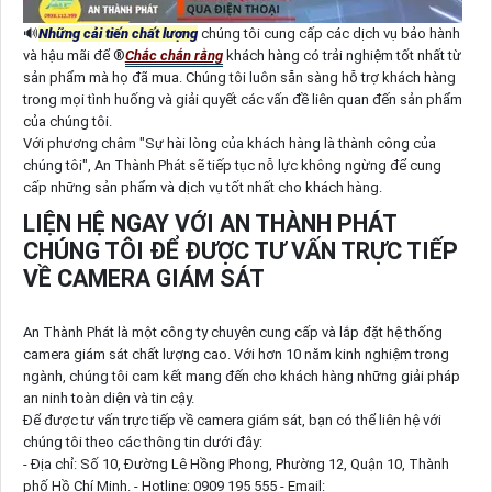
🔊
Những cải tiến chất lượng
chúng tôi cung cấp các dịch vụ bảo hành
và hậu mãi để ®️
Chắc chắn rằng
khách hàng có trải nghiệm tốt nhất từ
sản phẩm mà họ đã mua. Chúng tôi luôn sẵn sàng hỗ trợ khách hàng
trong mọi tình huống và giải quyết các vấn đề liên quan đến sản phẩm
của chúng tôi.
Với phương châm "Sự hài lòng của khách hàng là thành công của
chúng tôi", An Thành Phát sẽ tiếp tục nỗ lực không ngừng để cung
cấp những sản phẩm và dịch vụ tốt nhất cho khách hàng.
LIỆN HỆ NGAY VỚI AN THÀNH PHÁT
CHÚNG TÔI ĐỂ ĐƯỢC TƯ VẤN TRỰC TIẾP
VỀ CAMERA GIÁM SÁT
An Thành Phát là một công ty chuyên cung cấp và lắp đặt hệ thống
camera giám sát chất lượng cao. Với hơn 10 năm kinh nghiệm trong
ngành, chúng tôi cam kết mang đến cho khách hàng những giải pháp
an ninh toàn diện và tin cậy.
Để được tư vấn trực tiếp về camera giám sát, bạn có thể liên hệ với
chúng tôi theo các thông tin dưới đây:
- Địa chỉ: Số 10, Đường Lê Hồng Phong, Phường 12, Quận 10, Thành
phố Hồ Chí Minh. - Hotline: 0909 195 555 - Email: