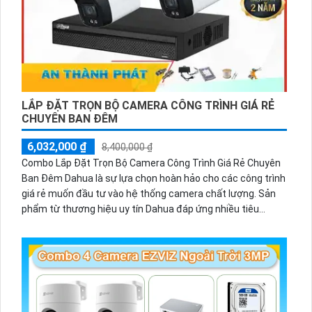
LẮP ĐẶT TRỌN BỘ CAMERA CÔNG TRÌNH GIÁ RẺ
CHUYÊN BAN ĐÊM
6,032,000 ₫
8,400,000 ₫
Combo Lắp Đặt Trọn Bộ Camera Công Trình Giá Rẻ Chuyên
Ban Đêm Dahua là sự lựa chọn hoàn hảo cho các công trình
giá rẻ muốn đầu tư vào hệ thống camera chất lượng. Sản
phẩm từ thương hiệu uy tín Dahua đáp ứng nhiều tiêu
chuẩn về mỹ thuật và chức năng vượt trội