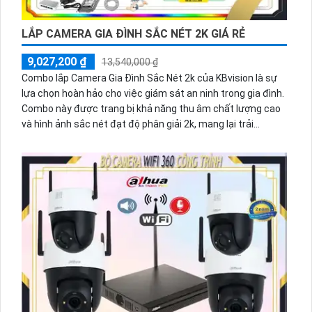
LẮP CAMERA GIA ĐÌNH SẮC NÉT 2K GIÁ RẺ
9,027,200 ₫
13,540,000 ₫
Combo lắp Camera Gia Đình Sắc Nét 2k của KBvision là sự
lựa chọn hoàn hảo cho việc giám sát an ninh trong gia đình.
Combo này được trang bị khả năng thu âm chất lượng cao
và hình ảnh sắc nét đạt độ phân giải 2k, mang lại trải
nghiệm giám sát tuyệt vời