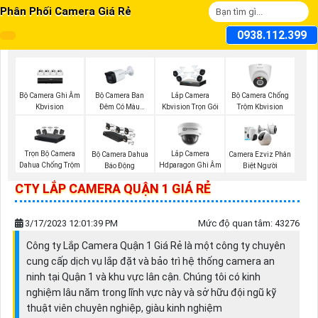
Phân Phối Camera Giá Rẻ
0938.112.399
Bộ Camera Ghi Âm
Bộ Camera Ban
Bộ Camera Chống
Lắp Camera
Kbvision
Đêm Có Màu
Trộm Kbvision
Kbvision Trọn Gói
Kbvision
Trọn Bộ Camera
Lắp Camera
Bộ Camera Dahua
Camera Ezviz Phân
Dahua Chống Trộm
Hdparagon Ghi Âm
Báo Động
Biệt Người
CTY LẮP CAMERA QUẬN 1 GIÁ RẺ
3/17/2023 12:01:39 PM
Mức độ quan tâm: 43276
Công ty Lắp Camera Quận 1 Giá Rẻ là một công ty chuyên
cung cấp dịch vụ lắp đặt và bảo trì hệ thống camera an
ninh tại Quận 1 và khu vực lân cận. Chúng tôi có kinh
nghiệm lâu năm trong lĩnh vực này và sở hữu đội ngũ kỹ
thuật viên chuyên nghiệp, giàu kinh nghiệm