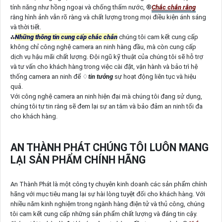
tính năng như hồng ngoại và chống thấm nước, ®️
Chắc chắn rằng
rằng hình ảnh vẫn rõ ràng và chất lượng trong mọi điều kiện ánh sáng
và thời tiết.
⁂
Những thông tin cung cấp chắc chắn
chúng tôi cam kết cung cấp
không chỉ công nghệ camera an ninh hàng đầu, mà còn cung cấp
dịch vụ hậu mãi chất lượng. Đội ngũ kỹ thuật của chúng tôi sẽ hỗ trợ
và tư vấn cho khách hàng trong việc cài đặt, vận hành và bảo trì hệ
thống camera an ninh để ♢
tin tưởng
sự hoạt động liên tục và hiệu
quả.
Với công nghệ camera an ninh hiện đại mà chúng tôi đang sử dụng,
chúng tôi tự tin rằng sẽ đem lại sự an tâm và bảo đảm an ninh tối đa
cho khách hàng.
AN THÀNH PHÁT CHÚNG TÔI LUÔN MANG
LẠI SẢN PHẨM CHÍNH HÃNG
An Thành Phát là một công ty chuyên kinh doanh các sản phẩm chính
hãng với mục tiêu mang lại sự hài lòng tuyệt đối cho khách hàng. Với
nhiều năm kinh nghiệm trong ngành hàng điện tử và thủ công, chúng
tôi cam kết cung cấp những sản phẩm chất lượng và đáng tin cậy.