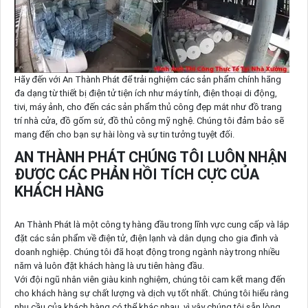
Hãy đến với An Thành Phát để trải nghiệm các sản phẩm chính hãng
đa dạng từ thiết bị điện tử tiện ích như máy tính, điện thoại di động,
tivi, máy ảnh, cho đến các sản phẩm thủ công đẹp mắt như đồ trang
trí nhà cửa, đồ gốm sứ, đồ thủ công mỹ nghệ. Chúng tôi đảm bảo sẽ
mang đến cho bạn sự hài lòng và sự tin tưởng tuyệt đối.
AN THÀNH PHÁT CHÚNG TÔI LUÔN NHẬN
ĐƯỢC CÁC PHẢN HỒI TÍCH CỰC CỦA
KHÁCH HÀNG
An Thành Phát là một công ty hàng đầu trong lĩnh vực cung cấp và lắp
đặt các sản phẩm về điện tử, điện lạnh và dân dụng cho gia đình và
doanh nghiệp. Chúng tôi đã hoạt động trong ngành này trong nhiều
năm và luôn đặt khách hàng là ưu tiên hàng đầu.
Với đội ngũ nhân viên giàu kinh nghiệm, chúng tôi cam kết mang đến
cho khách hàng sự chất lượng và dịch vụ tốt nhất. Chúng tôi hiểu rằng
nhu cầu của khách hàng có thể khác nhau, vì vậy chúng tôi sẵn lòng