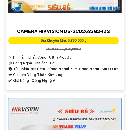
CAMERA HIKVISION DS-2CD2683G2-IZS
Giá Khuyến Mại: 9,350,000 ₫
Giá Bán: 11,270,000 ₫
🔆 Hình ảnh chất lượng :
Ultra 4k 👍🏾 .
👍 Công Nghệ Hình Ảnh :
IP.
🌚 Tầm Nhìn Ban Đêm :
Hồng Ngoại 60m Hồng Ngoại Smart IR.
👑 Camera Dòng
Thân Kim Loại.
️✔️ Khả Năng :
Công Nghệ AI.