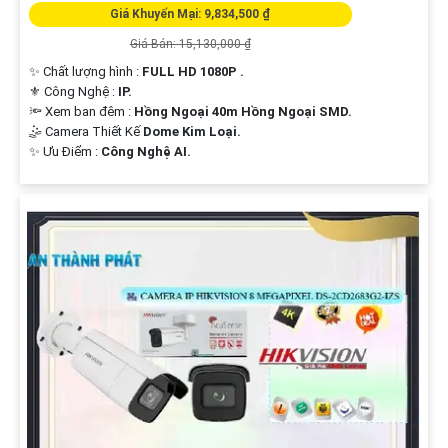
Giá Khuyến Mại: 9,834,500 ₫
Giá Bán: 15,130,000 ₫
✨ Chất lượng hình :
FULL HD 1080P .
⚜️ Công Nghệ :
IP.
🔦 Xem ban đêm :
Hồng Ngoại 40m Hồng Ngoại SMD.
🤹 Camera Thiết Kế
Dome Kim Loại.
️✨ Ưu Điểm :
Công Nghệ AI.