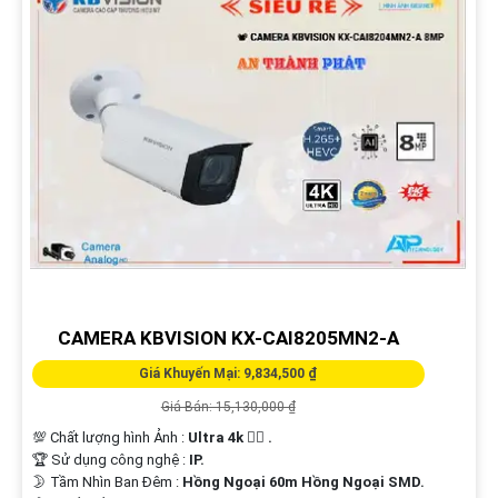
CAMERA KBVISION KX-CAI8205MN2-A
Giá Khuyến Mại: 9,834,500 ₫
Giá Bán: 15,130,000 ₫
💯 Chất lượng hình Ảnh :
Ultra 4k 👍🏾 .
🏆 Sử dụng công nghệ :
IP.
🌛 Tầm Nhìn Ban Đêm :
Hồng Ngoại 60m Hồng Ngoại SMD.