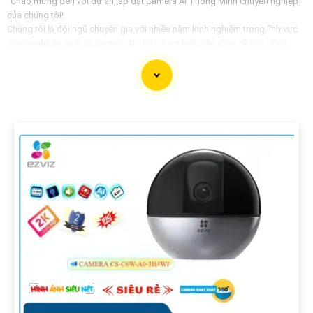
"Chào mừng đến với dự án lắp đặt Camera AI Thông Minh chuyên nghiệp
của chúng tôi!
Chúng tôi là đội ngũ chuyên gia với nhiều năm kinh nghiệm trong lĩnh vực
công nghệ an ninh và Camera AI. Với sự am hiểu sâu rộng về các công
nghệ mới nhất, chúng tôi cam kết mang đến giải pháp an ninh hiệu quả và
tiên tiến nhất cho dự án của bạn.
Với việc tích hợp công nghệ AI thông minh vào hệ thống Camera, chúng tôi
tự tin việc giám sát và bảo vệ tài sản của bạn sẽ trở nên hiệu quả hơn bao
giờ hết. Hệ thống Camera AI của chúng An Thành Phát Không chỉ giúp phát
hiện các hành vi đáng ngờ mà còn cung cấp các tính năng thông minh như
nhận dạng khuôn mặt, phân loại đối tượng, và nhiều hơn nữa.
Hãy để chúng tôi giúp bạn xây dựng một hệ thống Camera AI Thông Minh
hoàn hảo, tự tin an ninh cho dự án của bạn. Hãy liên hệ với chúng tôi ngay
hôm nay để biết thêm thông tin chi tiết và nhận được sự tư vấn tận tình từ
đội ngũ chuyên gia của chúng tôi.
Trân trọng,"
Hy vọng mẫu này sẽ giúp bạn tạo ra một tư giới thiệu hấp dẫn cho dự án
lắp đặt Camera AI Thông Minh của bạn.