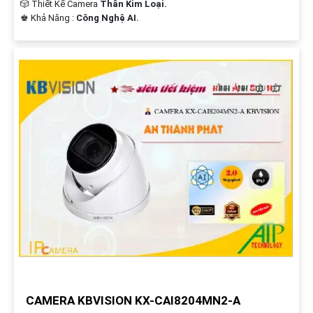
🎲 Thiết Kế Camera
Thân Kim Loại.
️♚ Khả Năng :
Công Nghệ AI.
CAMERA KBVISION KX-CAI8204MN2-A