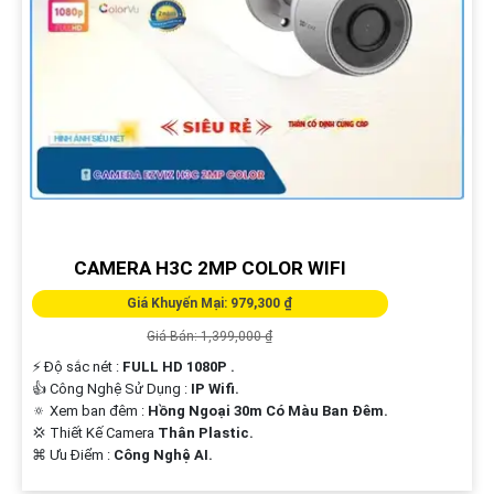
CAMERA H3C 2MP COLOR WIFI
Giá Khuyến Mại: 979,300 ₫
Giá Bán: 1,399,000 ₫
️⚡ Độ sắc nét :
FULL HD 1080P .
👍 Công Nghệ Sử Dụng :
IP Wifi.
🔅 Xem ban đêm :
Hồng Ngoại 30m Có Màu Ban Ðêm.
💢 Thiết Kế Camera
Thân Plastic.
️⌘ Ưu Điểm :
Công Nghệ AI.