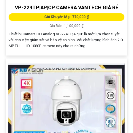
VP-224TP|AP|CP CAMERA VANTECH GIÁ RẺ
Giá Khuyến Mại: 770,000 ₫
Giá Bán: 1,100,000 ₫
Thiết bị Camera HD Analog VP-224TP|AP|CP là một lựa chọn tuyệt
vời cho việc giám sát và bảo vệ an ninh. Với chất lượng hình ảnh 2.0
MP FULL HD 1080P, camera này cho ra những...