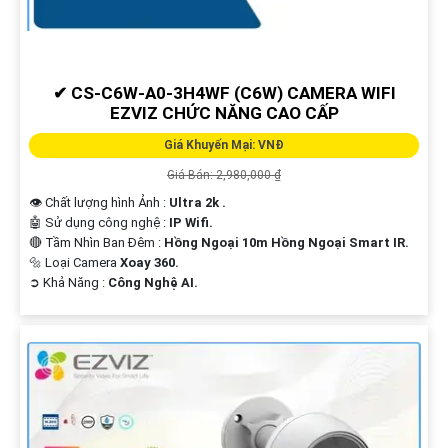
✔ CS-C6W-A0-3H4WF (C6W) CAMERA WIFI
EZVIZ CHỨC NĂNG CAO CẤP
'
Giá Khuyến Mại: VNĐ
Giá Bán: 2,980,000 ₫
👁 Chất lượng hình Ảnh :
Ultra 2k .
🤖️ Sử dụng công nghệ :
IP Wifi.
🔴 Tầm Nhìn Ban Đêm :
Hồng Ngoại 10m Hồng Ngoại Smart IR.
🔩 Loại Camera
Xoay 360.
️➲ Khả Năng :
Công Nghệ AI.