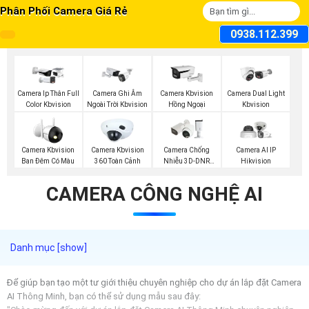
Phân Phối Camera Giá Rẻ
0938.112.399
Camera Ip Thân Full
Camera Ghi Âm
Camera Kbvision
Camera Dual Light
Color Kbvision
Ngoài Trời Kbvision
Hồng Ngoại
Kbvision
Camera Kbvision
Camera Kbvision
Camera Chống
Camera AI IP
Ban Đêm Có Màu
360 Toàn Cảnh
Nhiễu 3D-DNR
Hikvision
Dahua
CAMERA CÔNG NGHỆ AI
Để giúp bạn tạo một tư giới thiệu chuyên nghiệp cho dự án lắp đặt Camera
AI Thông Minh, bạn có thể sử dụng mẫu sau đây: