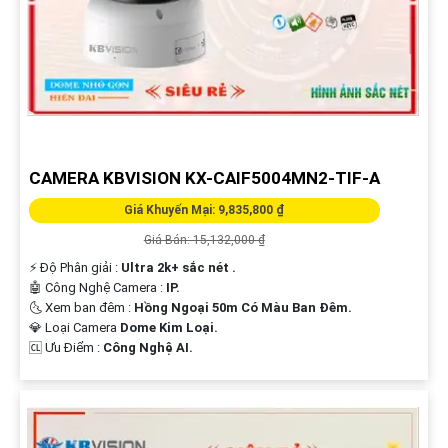
CAMERA KBVISION KX-CAIF5004MN2-TIF-A
Giá Khuyến Mại: 9,835,800 ₫
Giá Bán: 15,132,000 ₫
️⚡ Độ Phân giải :
Ultra 2k+ sắc nét .
🤖️ Công Nghệ Camera :
IP.
🌜 Xem ban đêm :
Hồng Ngoại 50m Có Màu Ban Đêm.
💎 Loại Camera
Dome Kim Loại.
️🆑 Ưu Điểm :
Công Nghệ AI.