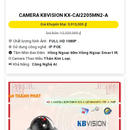
CAMERA KBVISION KX-CAI2205MN2-A
Giá Khuyến Mại: 9,910,000 ₫
Giá Bán: 12,320,000 ₫
💯 Chất lượng hình Ảnh :
FULL HD 1080P .
⚙ Sử dụng công nghệ :
IP POE.
🌚 Tầm Nhìn Ban Đêm :
Hồng Ngoại 60m Hồng Ngoại Smart IR.
⛓ Camera Theo Mẫu
Thân Kim Loại.
️📢 Khả Năng :
Công Nghệ AI.