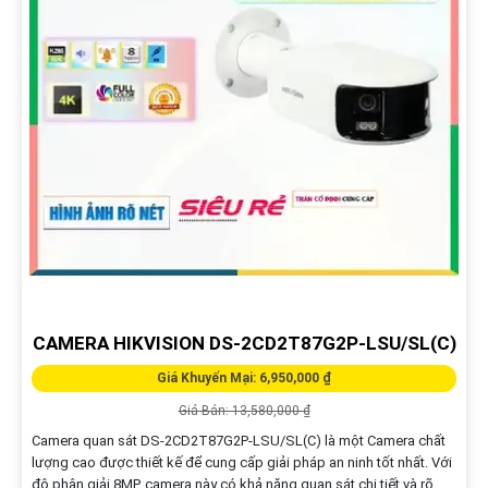
CAMERA HIKVISION DS-2CD2T87G2P-LSU/SL(C)
Giá Khuyến Mại: 6,950,000 ₫
Giá Bán: 13,580,000 ₫
Camera quan sát DS-2CD2T87G2P-LSU/SL(C) là một Camera chất
lượng cao được thiết kế để cung cấp giải pháp an ninh tốt nhất. Với
độ phân giải 8MP, camera này có khả năng quan sát chi tiết và rõ