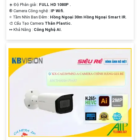
☀️ Độ Phân giải :
FULL HD 1080P .
®️ Camera Công nghệ :
IP Wifi.
⭐ Tầm Nhìn Ban Đêm :
Hồng Ngoại 30m Hồng Ngoại Smart IR.
🎨 Cấu Tạo Camera
Thân Plastic.
️↭ Khả Năng :
Công Nghệ AI.