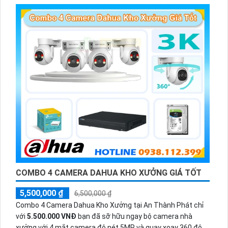
có màu vào ban đêm
COMBO 4 CAMERA DAHUA KHO XƯỞNG GIÁ TỐT
5,500,000 ₫
6,500,000 ₫
Combo 4 Camera Dahua Kho Xưởng tại An Thành Phát chỉ
với
5.500.000 VNĐ
bạn đã sỡ hữu ngay bộ camera nhà
xưởng với 4 mắt camera độ nét 5MP và quay xoay 360 độ