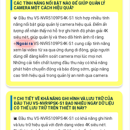
CÁC TÍNH NĂNG NỔI BẬT NÀO ĐỂ GIÚP QUẢN LÝ
CAMERA MỘT CÁCH HIỆU QUẢ?
💎 Đầu thu VS-NVR5109PS4K-S1 tích hợp nhiều tính
năng nổi bật giúp quản lý camera hiệu quả.
Điểm ấn
tượng dễ nhận thấy
nó hỗ trợ ghi hình độ phân giải 4K
siêu nét, giúp quản lý và theo dõi hình ảnh rõ ràng.
⭐
Ngoài ra
VS-NVR5109PS4K-S1 cung cấp tính năng
xem lại video từ xa qua ứng dụng di động, giúp người
dùng dễ dàng kiểm soát camera mọi lúc mọi nơi.
Những cải tiến chất lượng đầu thu này có khả năng
phát hiện chuyển động và báo động sớm, giúp nâng
cao tính hiệu quả trong quản lý an ninh qua camera.
‼️ CHI TIẾT VỀ KHẢ NĂNG GHI HÌNH VÀ LƯU TRỮ CỦA
ĐẦU THU VS-NVR9PSK-S1 BAO NHIÊU NGÀY DỮ LIỆU
CÓ THỂ LƯU TRỮ TRÊN THIẾT BỊ NÀY?
🐌 Đầu thu VS-NVR5109PS4K-S1 có khả năng ghi hình
và lưu trữ hiệu quả với định dạng video 4K siêu nét.