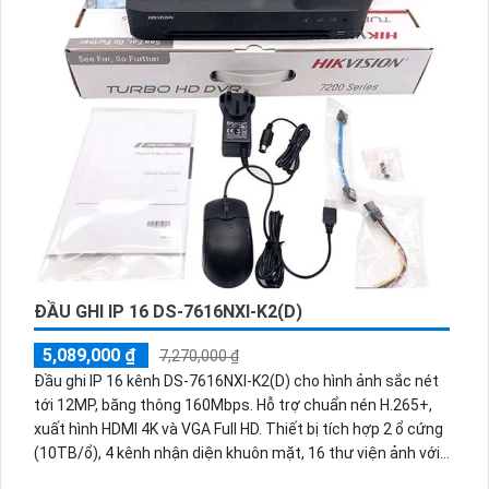
ĐẦU GHI IP 16 DS-7616NXI-K2(D)
5,089,000 ₫
7,270,000 ₫
Đầu ghi IP 16 kênh DS-7616NXI-K2(D) cho hình ảnh sắc nét
tới 12MP, băng thông 160Mbps. Hỗ trợ chuẩn nén H.265+,
xuất hình HDMI 4K và VGA Full HD. Thiết bị tích hợp 2 ổ cứng
(10TB/ổ), 4 kênh nhận diện khuôn mặt, 16 thư viện ảnh với
20.000 khuôn mặt, cùng 16 kênh phát hiện người và phương