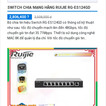
SWITCH CHIA MẠNG HÃNG RUIJIE RG-ES124GD
2,806,400 ?
3,508,000 d
Bộ chia tín hiệu Switch RG-ES124GD có thông số kỹ thuật
như sau: tốc độ chuyển mạch lên đến 48Gbps, tốc độ
chuyển gói tin đạt 35.71Mpps. Thiết bị sử dụng công nghệ
MAC 8K để quản lý địa chỉ. Với tốc độ chuyển gói tin
35.71Mpps, bộ chia tín hiệu này đảm bảo khả năng xử lý dữ
liệu nhanh chóng và hiệu quả.