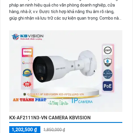
pháp an ninh hiệu quả cho văn phòng doanh nghiệp, cửa
hàng, nhà ở, v.v. Được tích hợp khả năng thu âm rõ ràng,
giúp ghi nhận và lưu trữ các sự kiện quan trọng. Combo này
có nhiều mẫu mã phong phú, từ camera ngoài trời đến
camera giám sát trong nhà, đảm bảo các góc quay không
bị chênh lệch. Ngoài ra, ưu điểm của combo này là chiết
khấu cao, cạnh tranh tốt trên thị trường.
KX-AF2111N3-VN CAMERA KBVISION
1,202,500 ₫
1,850,000 ₫