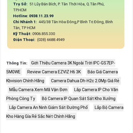
Trụ Sở:
51 Lũy Bán Bích, P. Tân Thới Hòa, Q.Tân Phú,
TP.HCM
Hotline: 0938.11.23.99
Chi Nhánh 1:
445/38 Tân Hòa Đông,P Bình Trị Đông, Bình
Tân, TP HCM
Kỹ Thuật:
0906.855.330
Điện Thoại:
(028) 6688.4949
Giới Thiệu Camera 3K Ngoài Trời IPC-GS7EP-
Thông Tin:
5M0WE
Review Camera EZVIZ H6 3K
Báo Giá Camera
Kbvision Chính Hãng
Camera Dahua Dh-H2c 2.0Mp Giá Rẻ
Mẫu Camera Xem Mã Vận Đơn
Lắp Camera IP Cho Văn
Phòng Công Ty
Bộ Camera IP Quan Sát Sát Kho Xưởng
Lắp Camera An Ninh Giám Sát Đường Phố
Lắp Bộ Camera
Kho Hàng Gía Rẻ Sắc Nét Chính Hãng