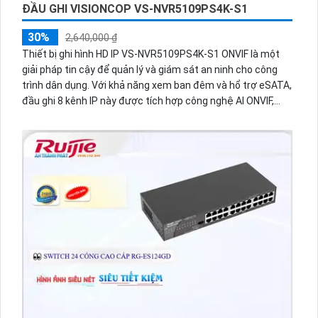
ĐẦU GHI VISIONCOP VS-NVR5109PS4K-S1
30%
2,640,000 ₫
Thiết bị ghi hình HD IP VS-NVR5109PS4K-S1 ONVIF là một
giải pháp tin cậy để quản lý và giám sát an ninh cho công
trình dân dụng. Với khả năng xem ban đêm và hổ trợ eSATA,
đầu ghi 8 kênh IP này được tích hợp công nghệ AI ONVIF,
mang lại hiệu suất vượt trội. Với 1 HDD, VS-NVR5109PS4K-
S1 là sự lựa chọn hoàn hảo để bảo vệ và giám sát không
gian của bạn.