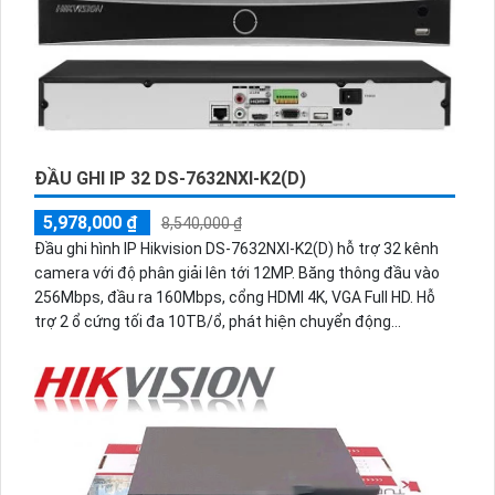
ĐẦU GHI IP 32 DS-7632NXI-K2(D)
5,978,000 ₫
8,540,000 ₫
Đầu ghi hình IP Hikvision DS-7632NXI-K2(D) hỗ trợ 32 kênh
camera với độ phân giải lên tới 12MP. Băng thông đầu vào
256Mbps, đầu ra 160Mbps, cổng HDMI 4K, VGA Full HD. Hỗ
trợ 2 ổ cứng tối đa 10TB/ổ, phát hiện chuyển động
người/phương tiện trên 32 kênh và nhận diện khuôn mặt
thông minh.