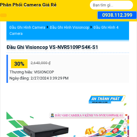
Phân Phối Camera Giá Rẻ
0938.112.399
Đầu Ghi Hình Camera
Đầu Ghi Hình Visioncop
Đầu Ghi Hình 4
Camera
Đầu Ghi Visioncop VS-NVR5109PS4K-S1
30%
2,640,000 ₫
Thương hiệu:
VISIONCOP
Ngày đăng:
2/27/2024 3:39:29 PM