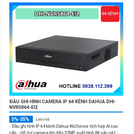
tiện.
ĐẦU GHI HÌNH CAMERA IP 64 KÊNH DAHUA DHI-
NVR5864-EI2
5%-35%
Liên hệ
- Đầu ghi hình IP 64 kênh Dahua WizSense tích hợp AI cao
cấp. - Hỗ trợ camera lên đến 32MP, xuất hình 8K sắc nét. -