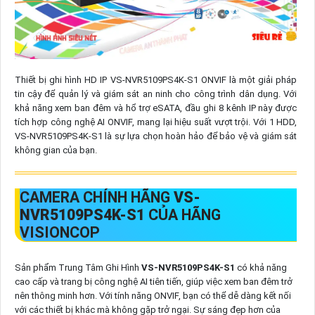
Thiết bị ghi hình HD IP VS-NVR5109PS4K-S1 ONVIF là một giải pháp
tin cậy để quản lý và giám sát an ninh cho công trình dân dụng. Với
khả năng xem ban đêm và hổ trợ eSATA, đầu ghi 8 kênh IP này được
tích hợp công nghệ AI ONVIF, mang lại hiệu suất vượt trội. Với 1 HDD,
VS-NVR5109PS4K-S1 là sự lựa chọn hoàn hảo để bảo vệ và giám sát
không gian của bạn.
CAMERA CHÍNH HÃNG
VS-
NVR5109PS4K-S1
CỦA HÃNG
VISIONCOP
Sản phẩm Trung Tâm Ghi Hình
VS-NVR5109PS4K-S1
có khả năng
cao cấp và trang bị công nghệ AI tiên tiến, giúp việc xem ban đêm trở
nên thông minh hơn. Với tính năng ONVIF, bạn có thể dễ dàng kết nối
với các thiết bị khác mà không gặp trở ngại. Sự sáng đẹp hơn của