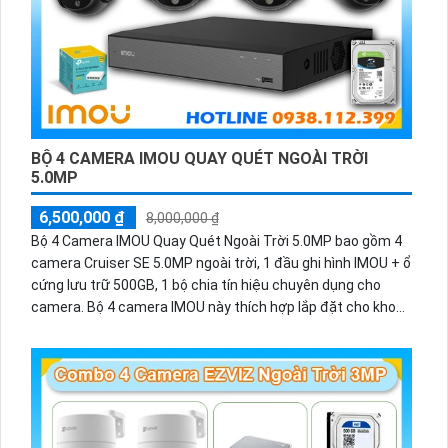
BỘ 4 CAMERA IMOU QUAY QUÉT NGOÀI TRỜI
5.0MP
6,500,000 ₫
8,000,000 ₫
Bộ 4 Camera IMOU Quay Quét Ngoài Trời 5.0MP bao gồm 4
camera Cruiser SE 5.0MP ngoài trời, 1 đầu ghi hình IMOU + ổ
cứng lưu trữ 500GB, 1 bộ chia tín hiệu chuyên dụng cho
camera. Bộ 4 camera IMOU này thích hợp lắp đặt cho kho
hàng, nhà xưởng, khu phố và khu vực cần giám sát ngoài
trời.