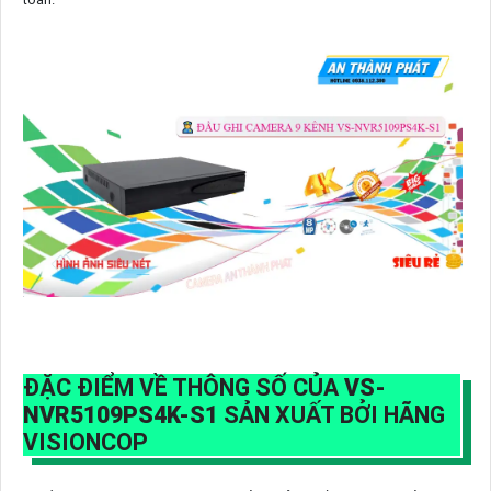
ĐẶC ĐIỂM VỀ THÔNG SỐ CỦA
VS-
NVR5109PS4K-S1
SẢN XUẤT BỞI HÃNG
VISIONCOP