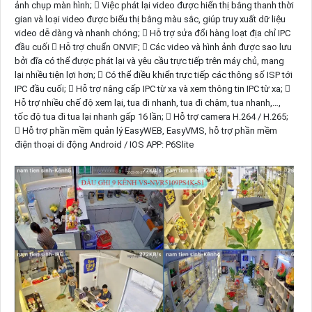
ảnh chụp màn hình;  Việc phát lại video được hiển thị bằng thanh thời
gian và loại video được biểu thị bằng màu sắc, giúp truy xuất dữ liệu
video dễ dàng và nhanh chóng;  Hỗ trợ sửa đổi hàng loạt địa chỉ IPC
đầu cuối  Hỗ trợ chuẩn ONVIF;  Các video và hình ảnh được sao lưu
bởi đĩa có thể được phát lại và yêu cầu trực tiếp trên máy chủ, mang
lại nhiều tiện lợi hơn;  Có thể điều khiển trực tiếp các thông số ISP tới
IPC đầu cuối;  Hỗ trợ nâng cấp IPC từ xa và xem thông tin IPC từ xa; 
Hỗ trợ nhiều chế độ xem lại, tua đi nhanh, tua đi chậm, tua nhanh,…,
tốc độ tua đi tua lại nhanh gấp 16 lần;  Hỗ trợ camera H.264 / H.265;
 Hỗ trợ phần mềm quản lý EasyWEB, EasyVMS, hỗ trợ phần mềm
điện thoại di động Android / IOS APP: P6Slite