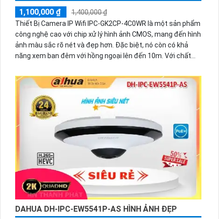
1,100,000 ₫
1,400,000 ₫
Thiết Bị Camera IP Wifi IPC-GK2CP-4C0WR là một sản phẩm
công nghệ cao với chip xử lý hình ảnh CMOS, mang đến hình
ảnh màu sắc rõ nét và đẹp hơn. Đặc biệt, nó còn có khả
năng xem ban đêm với hồng ngoại lên đến 10m. Với chất
lượng độ phân giải lên đến 4.0 MP, sản phẩm này được ứng
dụng công nghệ IP Wifi để xử lý hình ảnh sáng đẹp và độ nét
tuyệt vời. Ngoài ra, thiết bị còn hổ trợ thẻ nhớ tích hợp và
công nghệ nhìn đêm chất lượng Hồng Ngoại Smart IR, giúp
xử lý chói sáng tốt.
DAHUA DH-IPC-EW5541P-AS HÌNH ẢNH ĐẸP