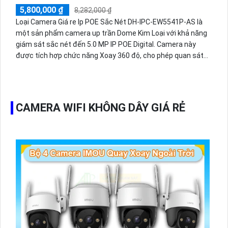
5,800,000 ₫
8,282,000 ₫
Loại Camera Giá re Ip POE Sắc Nét DH-IPC-EW5541P-AS là
một sản phẩm camera up trần Dome Kim Loại với khả năng
giám sát sắc nét đến 5.0 MP IP POE Digital. Camera này
được tích hợp chức năng Xoay 360 độ, cho phép quan sát
toàn cảnh một diện tích lớn. Camera cũng có khả năng thu
âm tiên tiến, giúp ghi âm chính xác trong quá trình giám sát.
Một điểm đặc biệt của camera này là khả năng quan sát
ban đêm sáng đẹp với công nghệ Hồng Ngoại 10m. Sử dụng
CAMERA WIFI KHÔNG DÂY GIÁ RẺ
công nghệ Hồng Ngoại SMD, camera cho phép nhìn rõ ràng
và sắc nét ngay cả trong điều kiện ánh sáng yếu. Điều này
giúp camera đáp ứng tốt trong việc giám sát ban đêm và
giữ an ninh cho các khu vực tối.