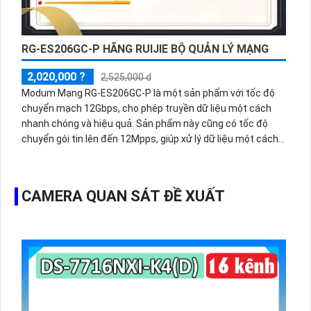
RG-ES206GC-P HÃNG RUIJIE BỘ QUẢN LÝ MẠNG
2,020,000 ?
2,525,000 d
Modum Mạng RG-ES206GC-P là một sản phẩm với tốc độ
chuyển mạch 12Gbps, cho phép truyền dữ liệu một cách
nhanh chóng và hiệu quả. Sản phẩm này cũng có tốc độ
chuyển gói tin lên đến 12Mpps, giúp xử lý dữ liệu một cách
nhanh chóng và đáng tin cậy.Tích hợp công nghệ Mac 4K
giúp tăng cường hiệu suất của sản phẩm, đảm bảo kết nối
mạng ổn định và mạnh mẽ. Bên cạnh đó, sản phẩm cũng
CAMERA QUAN SÁT ĐỀ XUẤT
được trang bị công nghệ IP POE, giúp truyền tải dữ liệu và
điện qua cùng một cáp mạng, tiết kiệm không gian và đơn
giản hóa việc cài đặt.Với tốc độ chuyển gói tin 12Mpps,
Modum Mạng RG-ES206GC-P đảm bảo khả năng xử lý dữ
liệu đồng thời và đáng tin cậy trong môi trường mạng đa
người dùng. Sản phẩm này là một sự lựa chọn tuyệt vời cho
việc mở rộng mạng và nâng cấp hệ thống mạng hiện có.