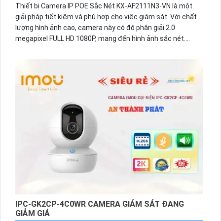
Thiết bị Camera IP POE Sắc Nét KX-AF2111N3-VN là một
giải pháp tiết kiệm và phù hợp cho việc giám sát. Với chất
lượng hình ảnh cao, camera này có độ phân giải 2.0
megapixel FULL HD 1080P, mang đến hình ảnh sắc nét.
Đặc biệt, camera này có khả năng quan sát ban đêm với
màu sắc rõ ràng nhờ tính năng Full Color 20m. Điều này giúp
giám sát ban đêm trở nên hiệu quả. Với thiết kế bullet ngoài
trời và thân kim loại chính hãng, camera này đảm bảo sự
bền bỉ và chống thời tiết xấu.
Thiết bị này còn tích hợp công nghệ IP POE, giúp dễ dàng
tích hợp với nhiều hệ thống khác nhau. Ngoài ra, camera
còn có khả năng chống trộm hiệu quả và báo động khi phát
hiện chuyển động, giúp bảo vệ an ninh tốt hơn.
IPC-GK2CP-4C0WR CAMERA GIÁM SÁT ĐANG
GIẢM GIÁ