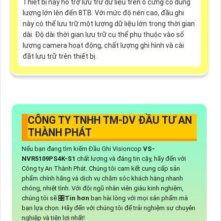
Thiết bị này hỗ trợ lưu trữ dữ liệu trên ổ cứng có dung
lượng lớn lên đến 8TB. Với mức độ nén cao, đầu ghi
này có thể lưu trữ một lượng dữ liệu lớn trong thời gian
dài. Độ dài thời gian lưu trữ cụ thể phụ thuộc vào số
lượng camera hoạt động, chất lượng ghi hình và cài
đặt lưu trữ trên thiết bị.
CÔNG TY TNHH TM-DV ĐẦU TƯ AN
THÀNH PHÁT
Nếu bạn đang tìm kiếm Đầu Ghi Visioncop
VS-
NVR5109PS4K-S1
chất lượng và đáng tin cậy, hãy đến với
Công ty An Thành Phát. Chúng tôi cam kết cung cấp sản
phẩm chính hãng và dịch vụ chăm sóc khách hàng nhanh
chóng, nhiệt tình. Với đội ngũ nhân viên giàu kinh nghiệm,
chúng tôi sẽ 🎛
Tin hơn
bạn hài lòng với mọi sản phẩm mà
bạn lựa chọn. Hãy đến với chúng tôi để trải nghiệm sự chuyên
nghiệp và tiện lợi nhất!