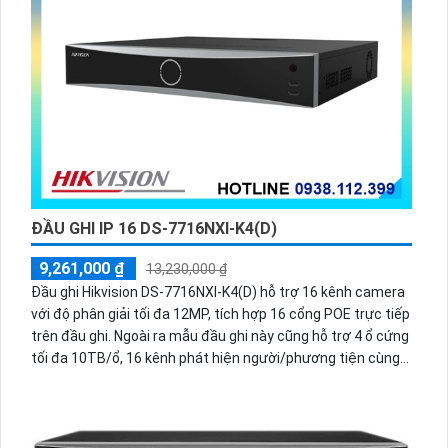
ĐẦU GHI IP 16 DS-7716NXI-K4(D)
9,261,000 ₫
13,230,000 ₫
Đầu ghi Hikvision DS-7716NXI-K4(D) hỗ trợ 16 kênh camera
với độ phân giải tối đa 12MP, tích hợp 16 cổng POE trực tiếp
trên đầu ghi. Ngoài ra mẫu đầu ghi này cũng hỗ trợ 4 ổ cứng
tối đa 10TB/ổ, 16 kênh phát hiện người/phương tiện cùng
nhận diện khuôn mặt thông minh.