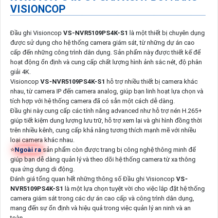
VISIONCOP
Đầu ghi Visioncop
VS-NVR5109PS4K-S1
là một thiết bị chuyên dụng
được sử dụng cho hệ thống camera giám sát, từ những dự án cao
cấp đến những công trình dân dụng. Sản phẩm này được thiết kế để
hoạt động ổn định và cung cấp chất lượng hình ảnh sắc nét, độ phân
giải 4K.
Visioncop
VS-NVR5109PS4K-S1
hỗ trợ nhiều thiết bị camera khác
nhau, từ camera IP đến camera analog, giúp bạn linh hoạt lựa chọn và
tích hợp với hệ thống camera đã có sẵn một cách dễ dàng.
Đầu ghi này cung cấp các tính năng advanced như hỗ trợ nén H.265+
giúp tiết kiệm dung lượng lưu trữ, hỗ trợ xem lại và ghi hình đồng thời
trên nhiều kênh, cung cấp khả năng tương thích mạnh mẽ với nhiều
loại camera khác nhau.
⭐
Ngoài ra
sản phẩm còn được trang bị công nghệ thông minh để
giúp bạn dễ dàng quản lý và theo dõi hệ thống camera từ xa thông
qua ứng dụng di động.
Đánh giá tổng quan hết những thông số Đầu ghi Visioncop
VS-
NVR5109PS4K-S1
là một lựa chọn tuyệt vời cho việc lắp đặt hệ thống
camera giám sát trong các dự án cao cấp và công trình dân dụng,
mang đến sự ổn định và hiệu quả trong việc quản lý an ninh và an
toàn.