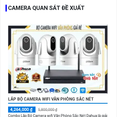
CAMERA QUAN SÁT ĐỀ XUẤT
LẮP BỘ CAMERA WIFI VĂN PHÒNG SẮC NÉT
4,264,000 ₫
5,800,000 ₫
Combo Lắp Bộ Camera wifi Văn Phòng Sắc Nét Dahua là giải