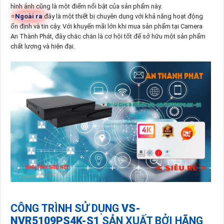
hình ảnh cũng là một điểm nổi bật của sản phẩm này.
⭐
Ngoài ra
đây là một thiết bị chuyên dụng với khả năng hoạt động
ổn định và tin cậy. Với khuyến mãi lớn khi mua sản phẩm tại Camera
An Thành Phát, đây chắc chắn là cơ hội tốt để sở hữu một sản phẩm
chất lượng và hiện đại.
CÔNG TRÌNH SỬ DỤNG
VS-
NVR5109PS4K-S1
SẢN XUẤT BỞI HÃNG