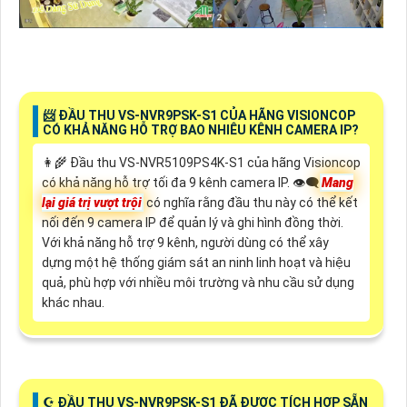
📨 ĐẦU THU VS-NVR9PSK-S1 CỦA HÃNG VISIONCOP
CÓ KHẢ NĂNG HỖ TRỢ BAO NHIÊU KÊNH CAMERA IP?
👩‍🌾 Đầu thu VS-NVR5109PS4K-S1 của hãng Visioncop
có khả năng hỗ trợ tối đa 9 kênh camera IP. 👁️‍🗨
Mang
lại giá trị vượt trội
có nghĩa rằng đầu thu này có thể kết
nối đến 9 camera IP để quản lý và ghi hình đồng thời.
Với khả năng hỗ trợ 9 kênh, người dùng có thể xây
dựng một hệ thống giám sát an ninh linh hoạt và hiệu
quả, phù hợp với nhiều môi trường và nhu cầu sử dụng
khác nhau.
☪ ĐẦU THU VS-NVR9PSK-S1 ĐÃ ĐƯỢC TÍCH HỢP SẴN