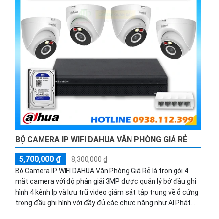
BỘ CAMERA IP WIFI DAHUA VĂN PHÒNG GIÁ RẺ
5,700,000 ₫
8,300,000 ₫
Bộ Camera IP WIFI DAHUA Văn Phòng Giá Rẻ là trọn gói 4
mắt camera với độ phân giải 3MP được quản lý bở đầu ghi
hình 4 kênh Ip và lưu trữ video giám sát tập trung về ổ cứng
trong đầu ghi hình với đầy đủ các chưc năng như AI Phát
hiện chuyển động, đàm thoại âm thanh 2 chiều và giám sát