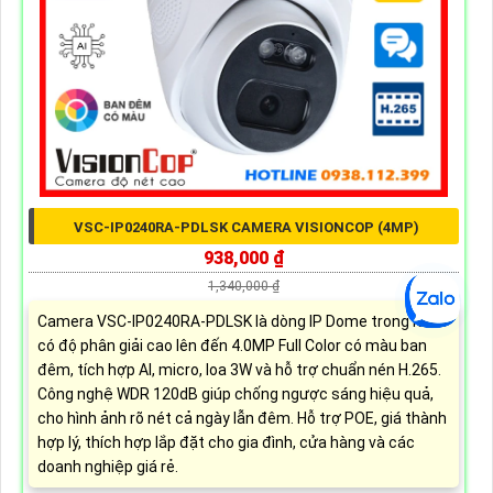
VSC-IP0240RA-PDLSK CAMERA VISIONCOP (4MP)
938,000 ₫
1,340,000 ₫
Camera VSC-IP0240RA-PDLSK là dòng IP Dome trong nhà
có độ phân giải cao lên đến 4.0MP Full Color có màu ban
đêm, tích hợp AI, micro, loa 3W và hỗ trợ chuẩn nén H.265.
Công nghệ WDR 120dB giúp chống ngược sáng hiệu quả,
cho hình ảnh rõ nét cả ngày lẫn đêm. Hỗ trợ POE, giá thành
hợp lý, thích hợp lắp đặt cho gia đình, cửa hàng và các
doanh nghiệp giá rẻ.