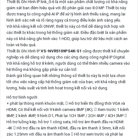
Thiết Bị Ghi Hình IP link_0-6 là một sản phẩm chất lượng có khả năng
giám sát ban đêm hiệu quả với độ phân giải cao 8.0 MP. Thiết bị này
được trang bị công nghệ AI IP để xử lý hình ảnh thiếu sáng, mang lại
hình ảnh sắc nét và rõ ràng ngay cả trong điều kiện ánh sáng yếu.
Với khả năng kết nối ONVIF, thiết bị này có thể dễ dàng tích hợp với
các thiết bị khác trong hệ thống giám sát. Điều đặc biệt là sản phẩm
này có khả năng ghi hình vào 1 HDD, giúp lưu trữ dữ liệu một cách an
toàn và hiệu quả.
Thiết Bị Ghi Hình IP
VS-NVR5109PS4K-S1
cũng được thiết kế chuyên
nghiệp và dễ dàng sử dụng cho các ứng dụng công nghệ IP Digital.
Với khả năng hỗ trợ 8 kênh, người dùng có thể thêm nhiều camera vào
hệ thống mà không gặp phải sự cản trở.
Đánh giá tổng quan hết những thông số thiết bị này là một lựa chọn
tốt cho việc nâng cấp hệ thống giám sát của bạn, với khả năng chất
lượng, hiệu suất và tính linh hoạt trong kết nối và sử dụng.
Hỗ trợ hình người
+ phát lại thông minh khuôn mặt;  Hỗ trợ hiển thị đồng thời VGA và
HDMI; Có thể kết nối với 9 kênh camera 8MP (4K);  Xem trước 1 kênh
8MP, 2 kênh 4MP, 9 hình D1; Phát lại 1CH 5MP / 2CH 4MP / 4CH 3MP 
Hỗ trợ luồng kép; hỗ trợ 1 công sata, Hỗ trợ âm thanh đầu ra HDMI
-4K  Hỗ trợ đầu ra âm thanh HDMI, đầu ra âm thanh 3.5mm, kết nối
zắc 1.25mm với đầu ra âm thanh loa  Hỗ trợ xem trước và phát lại