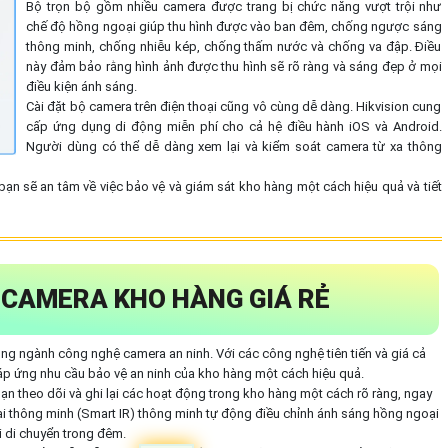
Bộ trọn bộ gồm nhiều camera được trang bị chức năng vượt trội như
chế độ hồng ngoại giúp thu hình được vào ban đêm, chống ngược sáng
thông minh, chống nhiễu kép, chống thấm nước và chống va đập. Điều
này đảm bảo rằng hình ảnh được thu hình sẽ rõ ràng và sáng đẹp ở mọi
điều kiện ánh sáng.
Cài đặt bộ camera trên điện thoại cũng vô cùng dễ dàng. Hikvision cung
cấp ứng dụng di động miễn phí cho cả hệ điều hành iOS và Android.
Người dùng có thể dễ dàng xem lại và kiểm soát camera từ xa thông
bạn sẽ an tâm về việc bảo vệ và giám sát kho hàng một cách hiệu quả và tiết
 CAMERA KHO HÀNG GIÁ RẺ
ng ngành công nghệ camera an ninh. Với các công nghệ tiên tiến và giá cả
đáp ứng nhu cầu bảo vệ an ninh của kho hàng một cách hiệu quả.
n theo dõi và ghi lại các hoạt động trong kho hàng một cách rõ ràng, ngay
i thông minh (Smart IR) thông minh tự động điều chỉnh ánh sáng hồng ngoại
i di chuyển trong đêm.