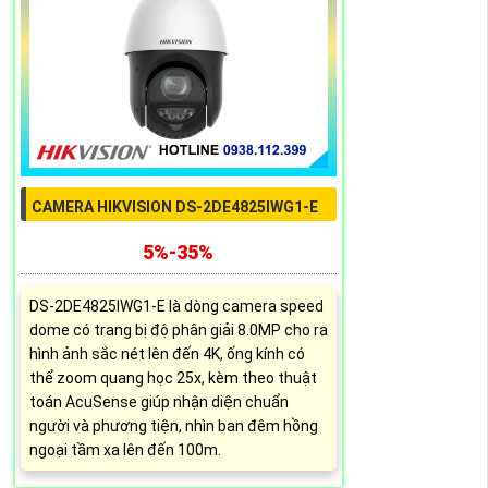
CAMERA HIKVISION DS-2DE4825IWG1-E
5%-35%
DS-2DE4825IWG1-E là dòng camera speed
dome có trang bị độ phân giải 8.0MP cho ra
hình ảnh sắc nét lên đến 4K, ống kính có
thể zoom quang học 25x, kèm theo thuật
toán AcuSense giúp nhận diện chuẩn
người và phương tiện, nhìn ban đêm hồng
ngoại tầm xa lên đến 100m.