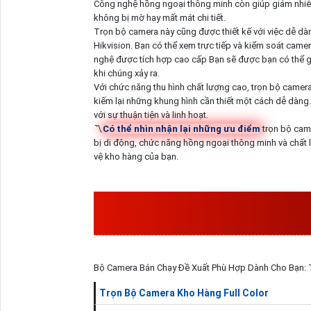
Công nghệ hồng ngoại thông minh còn giúp giảm nhiễ
không bị mờ hay mất mát chi tiết.
Trọn bộ camera này cũng được thiết kế với việc dễ dàn
Hikvision. Bạn có thể xem trực tiếp và kiểm soát cam
nghệ được tích hợp cao cấp Bạn sẽ được bạn có thể g
khi chúng xảy ra.
Với chức năng thu hình chất lượng cao, trọn bộ camera
kiếm lại những khung hình cần thiết một cách dễ dàng. B
với sự thuận tiện và linh hoạt.
〽
Có thể nhìn nhận lại những ưu điểm
trọn bộ came
bị di động, chức năng hồng ngoại thông minh và chất l
vệ kho hàng của bạn.
THÔNG TIN
TRỌN BỘ CAM
CAO CẤP
Bộ Camera Bán Chạy Đề Xuất Phù Hợp Dành Cho Bạn: T
Trọn Bộ Camera Kho Hàng Full Color