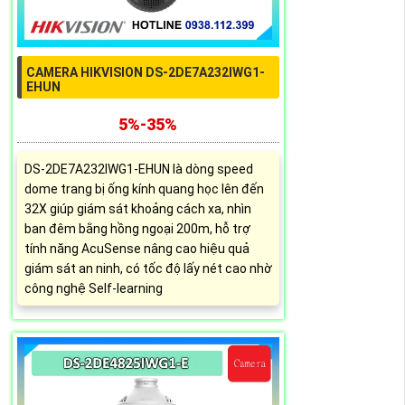
CAMERA HIKVISION DS-2DE7A232IWG1-
EHUN
5%-35%
DS-2DE7A232IWG1-EHUN là dòng speed
dome trang bị ống kính quang học lên đến
32X giúp giám sát khoảng cách xa, nhìn
ban đêm bằng hồng ngoại 200m, hỗ trợ
tính năng AcuSense nâng cao hiệu quả
giám sát an ninh, có tốc độ lấy nét cao nhờ
công nghệ Self-learning