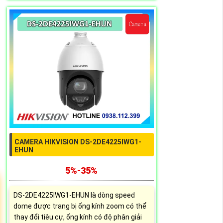
CAMERA HIKVISION DS-2DE4225IWG1-
EHUN
5%-35%
DS-2DE4225IWG1-EHUN là dòng speed
dome được trang bị ống kính zoom có thể
thay đổi tiêu cự, ống kính có độ phân giải