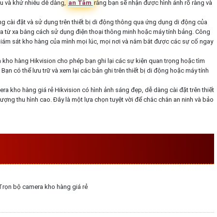
u và khử nhiễu dễ dàng,
an Tâm
rằng bạn sẽ nhận được hình ảnh rõ ràng và
g cài đặt và sử dụng trên thiết bị di động thông qua ứng dụng di động của
era từ xa bằng cách sử dụng điện thoại thông minh hoặc máy tính bảng. Công
iám sát kho hàng của mình mọi lúc, mọi nơi và nắm bắt được các sự cố ngay
 kho hàng Hikvision cho phép bạn ghi lại các sự kiện quan trọng hoặc tìm
ạn có thể lưu trữ và xem lại các bản ghi trên thiết bị di động hoặc máy tính
ra kho hàng giá rẻ Hikvision có hình ảnh sáng đẹp, dễ dàng cài đặt trên thiết
ượng thu hình cao. Đây là một lựa chọn tuyệt vời để chắc chắn an ninh và bảo
ERA KHO HÀNG GIÁ RẺ
CHỨC NĂNG
rọn bộ camera kho hàng giá rẻ