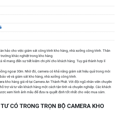
ẻ
àn hảo cho việc giám sát công trình kho hàng, nhà xưởng công trình. Thân
 trường khắc nghiệt trong kho hàng.
 rẻ mang đến sự tiết kiệm chi phí cho khách hàng. Tuy giá thành hợp lí
hồng ngoại 30m. Nhờ đó, camera có khả năng giám sát hiệu quả trong môi
c bảo vệ và giám sát kho hàng, nhà xưởng công trình.
a kho hàng giá rẻ tại Camera An Thành Phát. Với đội ngũ nhân viên chuyên
hỗ trợ và tư vấn khách hàng một cách tận tình và chuyên nghiệp. Các khách
ược xem hình ảnh mẫu để đưa ra quyết định tốt nhất cho việc mua sắm.
ẬT TƯ CÓ TRONG TRỌN BỘ CAMERA KHO