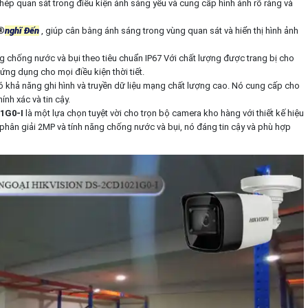
p quan sát trong điều kiện ánh sáng yếu và cung cấp hình ảnh rõ ràng và
®️
nghĩ Đến
, giúp cân bằng ánh sáng trong vùng quan sát và hiển thị hình ảnh
 chống nước và bụi theo tiêu chuẩn IP67 Với chất lượng được trang bị cho
ứng dụng cho mọi điều kiện thời tiết.
 khả năng ghi hình và truyền dữ liệu mạng chất lượng cao. Nó cung cấp cho
nh xác và tin cậy.
1G0-I
là một lựa chọn tuyệt vời cho trọn bộ camera kho hàng với thiết kế hiệu
phân giải 2MP và tính năng chống nước và bụi, nó đáng tin cậy và phù hợp