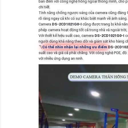
ban đêm với công nghệ hồng ngoại thông minh, cho phé
chi tiết.
Tính năng chống ngược sáng của camera cũng đáng 
rõ ràng ngay cả khi có sự khác biệt mạnh về ánh sáng.
Camera
DS-2CD1021G0-I
cũng được trang bị khả năng
phép camera hoạt động tốt cả trong nhà và ngoài trời, 
Với thiết kế hiệu suất cao, camera
DS-2CD1021G0-I
có
người dùng khả năng theo dõi và giám sát kho hàng chí
〽
Có thể nhìn nhận lại những ưu điểm
DS-2CD102
suất cao và giá cả phải chăng. Với công nghệ POE, độ 
với nhiều ứng dụng an ninh.