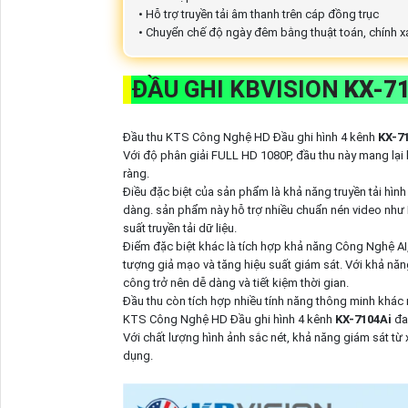
• Hỗ trợ truyền tải âm thanh trên cáp đồng trục
• Chuyển chế độ ngày đêm bằng thuật toán, chính x
ĐẦU GHI KBVISION
KX-7
Đầu thu KTS Công Nghệ HD Đầu ghi hình 4 kênh
KX-7
Với độ phân giải FULL HD 1080P, đầu thu này mang lại h
ràng.
Điều đặc biệt của sản phẩm là khả năng truyền tải hình
dàng. sản phẩm này hỗ trợ nhiều chuẩn nén video như H
suất truyền tải dữ liệu.
Điểm đặc biệt khác là tích hợp khả năng Công Nghệ AI
tượng giả mạo và tăng hiệu suất giám sát. Với khả năng
công trở nên dễ dàng và tiết kiệm thời gian.
Đầu thu còn tích hợp nhiều tính năng thông minh khác nh
KTS Công Nghệ HD Đầu ghi hình 4 kênh
KX-7104Ai
đan
Với chất lượng hình ảnh sắc nét, khả năng giám sát t
dụng.