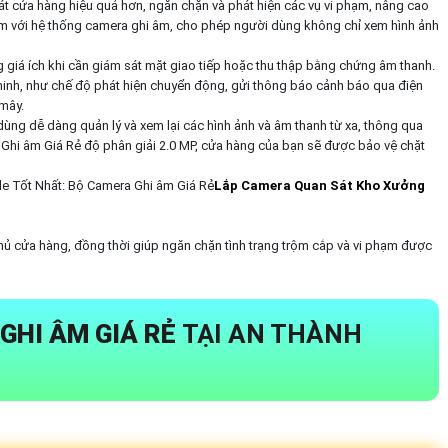
t cửa hàng hiệu quả hơn, ngăn chặn và phát hiện các vụ vi phạm, nâng cao
èm với hệ thống camera ghi âm, cho phép người dùng không chỉ xem hình ảnh
 giá ích khi cần giám sát mặt giao tiếp hoặc thu thập bằng chứng âm thanh.
inh, như chế độ phát hiện chuyển động, gửi thông báo cảnh báo qua điện
 mây.
ùng dễ dàng quản lý và xem lại các hình ảnh và âm thanh từ xa, thông qua
 Ghi âm Giá Rẻ độ phân giải 2.0 MP, cửa hàng của bạn sẽ được bảo vệ chặt
e Tốt Nhất: Bộ Camera Ghi âm Giá Rẻ
Lắp Camera Quan Sát Kho Xưởng
ủ cửa hàng, đồng thời giúp ngăn chặn tình trạng trộm cắp và vi phạm được
GHI ÂM GIÁ RẺ
TẠI AN THÀNH