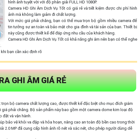
hình ảnh tuyệt vời với độ phân giải FULL HD 1080P.
Camera HD Ghi Âm Dịch Vụ Tốt có giá rẻ và tiết kiệm được chi phí hình
ảnh mà không làm giảm đi chất lượng.
Với mức giá phải chăng, bạn có thể mua trọn bộ gồm nhiều camera để
tin tưởng sự an toàn và bảo mật cho gia đình và tài sản của bạn. Thiết bị
này cũng được thiết kế để đáp ứng nhu cầu của khách hàng.
Camera HD Ghi Âm Dịch Vụ Tốt có khả năng ghi âm nên bạn có thể nghe
.
khi bạn cần xác định rõ
A GHI ÂM GIÁ RẺ
t trọn bộ camera chất lượng cao, được thiết kế đặc biệt cho mục đích giám
ới giá phải chăng. Bộ sản phẩm này bao gồm một camera dome kim loại độ
p đặt và vận hành.
iúp bảo vệ khỏi va đập và hỏa hoạn, nâng cao an toàn độ bền cao trong thời
ải 2.0 MP đã cung cấp hình ảnh rõ nét và sắc nét, cho phép người dùng dễ