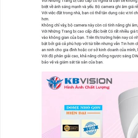
Với Những Trang bị cao cấp có nghĩa là bạn sẽ không b
biệt về ánh sáng mạnh và yếu. Bộ camera ghi âm giá r
Với việc đặt trong nhà, bạn có thể tận dụng các vị trí 
hơn.
Không chỉ vậy, bộ camera này còn có tính năng ghi âm,
Với Những Trang bị cao cấp đặc biệt Có rất nhiều giá 
vào không gian của bạn. Trên thị trường hiện nay có n
bật bởi giá cả phù hợp với túi tiền nhưng vẫn Tin hơn 
an ninh cho gia đình hoặc cơ sở kinh doanh của mình,
Với độ phân giải cao, khả năng chống ngược sáng DWDR
bảo vệ và giám sát tài sản của bạn.