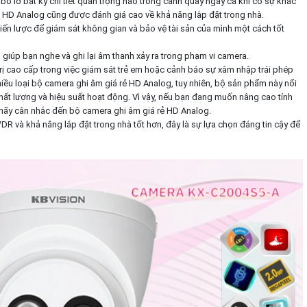
ỏ lỡ bất kỳ chi tiết quan trọng nào trong cảnh quay ngay cả khi có sự khác
ẻ HD Analog cũng được đánh giá cao về khả năng lắp đặt trong nhà.
chiến lược để giám sát không gian và bảo vệ tài sản của mình một cách tốt
 giúp bạn nghe và ghi lại âm thanh xảy ra trong phạm vi camera.
trị cao cấp trong việc giám sát trẻ em hoặc cảnh báo sự xâm nhập trái phép
hiều loại bộ camera ghi âm giá rẻ HD Analog, tuy nhiên, bộ sản phẩm này nổi
chất lượng và hiệu suất hoạt động. Vì vậy, nếu bạn đang muốn nâng cao tính
 hãy cân nhắc đến bộ camera ghi âm giá rẻ HD Analog.
 và khả năng lắp đặt trong nhà tốt hơn, đây là sự lựa chọn đáng tin cậy để