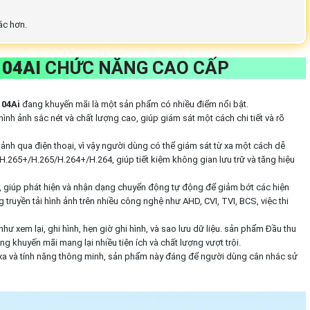
ác hơn.
104AI
CHỨC NĂNG CAO CẤP
104Ai
đang khuyến mãi là một sản phẩm có nhiều điểm nổi bật.
ình ảnh sắc nét và chất lượng cao, giúp giám sát một cách chi tiết và rõ
 ảnh qua điện thoại, vì vậy người dùng có thể giám sát từ xa một cách dễ
.265+/H.265/H.264+/H.264, giúp tiết kiệm không gian lưu trữ và tăng hiệu
, giúp phát hiện và nhận dạng chuyển động tự động để giảm bớt các hiện
 truyền tải hình ảnh trên nhiều công nghệ như AHD, CVI, TVI, BCS, việc thi
ư xem lại, ghi hình, hẹn giờ ghi hình, và sao lưu dữ liệu. sản phẩm Đầu thu
g khuyến mãi mang lại nhiều tiện ích và chất lượng vượt trội.
ừ xa và tính năng thông minh, sản phẩm này đáng để người dùng cân nhắc sử