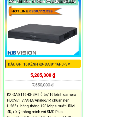
ĐẦU GHI 16 KÊNH KX-DAI8116H3-5M
5,285,000 ₫
7,550,000 ₫
KX-DAi8116H3-5M hỗ trợ 16 kênh camera
HDCVI/TVI/AHD/Analog/IP, chuẩn nén
H.265+, băng thông 128 Mbps, xuất HDMI
4K, xử lý thông minh với SMD Plus,