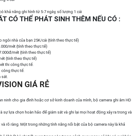
ó khả năng ghi hình từ 5-7 ngày, số lượng 1 cái
T CÓ THỂ PHÁT SINH THÊM NẾU CÓ :
ngôi nhà của bạn 25K/cái (tính theo thực tế)
0.000/mét (tính theo thực tế)
7.000đ/mét (tính theo thực tế)
ét (tính theo thực tế)
ét thi công thực tế.
 công thực tế.
 sát.
ISION GIÁ RẺ
an ninh cho gia đình hoặc cơ sở kinh doanh của mình, bộ camera ghi âm HD
à sự lựa chọn hoàn hảo để giám sát và ghi lại mọi hoạt động xảy ra trong và
t và rõ ràng. Một trong những tính năng nổi bật của bộ camera này là khả