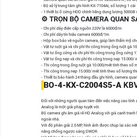
- Bộ xử lý trung tâm ghi hình KX-7104Ai, số lượng 1 cái
- 1 thiết bị ổ cứng HDD chính hãng dung lượng 500GB c
⚙ TRỌN BỘ CAMERA QUAN SÁ
- Chi phí dây điện cấp nguồn 220V là 6000đ/m
- Chi phí dây tín hiệu camera 6000đ/1m
- Hộp box bảo vệ nguồn camera, giúp làm thẩm mỹ cho 
- Vật tư ruột gà và chi phí thi công trong ống ruột gà 1
- Vật tư ống cứng và chi phí thi công trong ống cứng 1
- Vật tư ống nẹp và chi phí thi công trong nẹp 15.000/ m
- Thi công trong ống ruột gà 10.000/mét tính theo số m
- Thi công trong nẹp 15.000/ mét tính theo số lượng thi
- Thiết bị bảo hành 24 tháng đầu ghi hình, camera quan
BO-4-
KX-C2004S5-A
KBV
Đối với những người quan tâm đến việc nâng cao tính 
Analog là một giải pháp tuyệt vời.
Bộ camera ghi âm giá rẻ HD Analog với giá cạnh tranh l
ngoài nhà.
Với độ phân giải 2.0 MP, hình ảnh được chụp lại sắc né
năng chống ngược sáng DWDR.