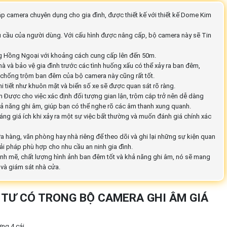
áp camera chuyên dụng cho gia đình, được thiết kế với thiết kế Dome Kim
hu cầu của người dùng. Với cấu hình được nâng cấp, bộ camera này sẽ Tin
g Hồng Ngoại với khoảng cách cung cấp lên đến 50m.
 và bảo vệ gia đình trước các tình huống xấu có thể xảy ra ban đêm,
g chống trộm ban đêm của bộ camera này cũng rất tốt.
i tiết như khuôn mặt và biển số xe sẽ được quan sát rõ ràng.
 Được cho việc xác định đối tượng gian lận, trộm cắp trở nên dễ dàng
ả năng ghi âm, giúp bạn có thể nghe rõ các âm thanh xung quanh.
ng giá ích khi xảy ra một sự việc bất thường và muốn đánh giá chính xác
 hàng, văn phòng hay nhà riêng để theo dõi và ghi lại những sự kiện quan
iải pháp phù hợp cho nhu cầu an ninh gia đình.
ạnh mẽ, chất lượng hình ảnh ban đêm tốt và khả năng ghi âm, nó sẽ mang
 và giám sát nhà cửa.
ẬT TƯ CÓ TRONG BỘ CAMERA GHI ÂM GIÁ
ợng 4 cái