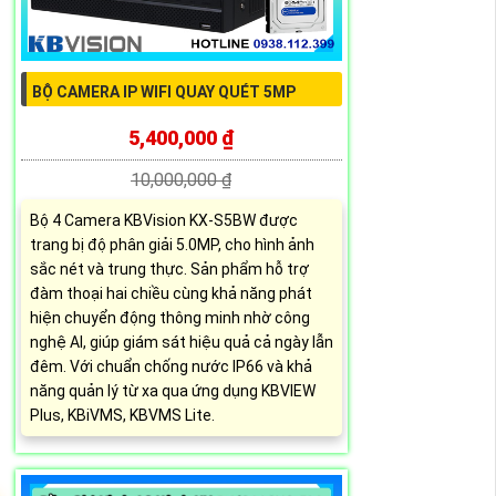
BỘ CAMERA IP WIFI QUAY QUÉT 5MP
5,400,000 ₫
10,000,000 ₫
Bộ 4 Camera KBVision KX-S5BW được
trang bị độ phân giải 5.0MP, cho hình ảnh
sắc nét và trung thực. Sản phẩm hỗ trợ
đàm thoại hai chiều cùng khả năng phát
hiện chuyển động thông minh nhờ công
nghệ AI, giúp giám sát hiệu quả cả ngày lẫn
đêm. Với chuẩn chống nước IP66 và khả
năng quản lý từ xa qua ứng dụng KBVIEW
Plus, KBiVMS, KBVMS Lite.