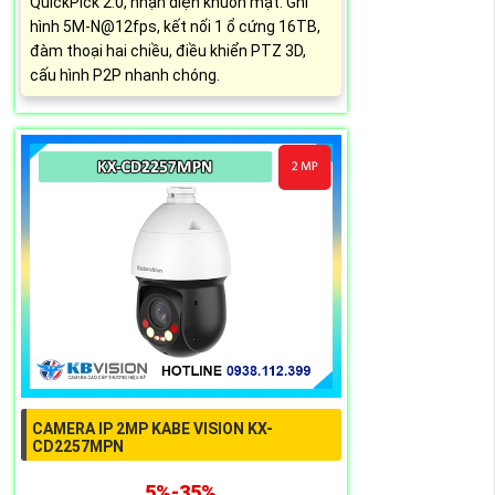
QuickPick 2.0, nhận diện khuôn mặt. Ghi
hình 5M-N@12fps, kết nối 1 ổ cứng 16TB,
đàm thoại hai chiều, điều khiển PTZ 3D,
cấu hình P2P nhanh chóng.
CAMERA IP 2MP KABE VISION KX-
CD2257MPN
5%-35%