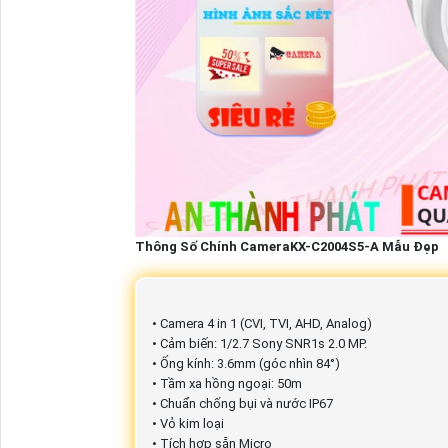
Thông Số Chính CameraKX-C2004S5-A Mẫu Đẹp
• Camera 4 in 1 (CVI, TVI, AHD, Analog)
• Cảm biến: 1/2.7 Sony SNR1s 2.0 MP.
• Ống kính: 3.6mm (góc nhìn 84°)
• Tầm xa hồng ngoại: 50m
• Chuẩn chống bụi và nước IP67
• Vỏ kim loại
• Tích hợp sẵn Micro