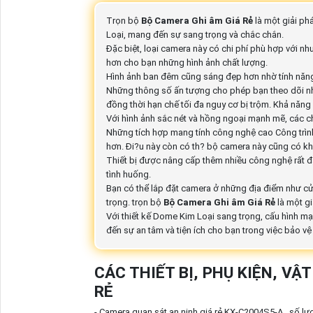
Trọn bộ
Bộ Camera Ghi âm Giá Rẻ
là một giải ph
Loại, mang đến sự sang trọng và chắc chắn.
Đặc biệt, loại camera này có chi phí phù hợp với n
hơn cho bạn những hình ảnh chất lượng.
Hình ảnh ban đêm cũng sáng đẹp hơn nhờ tính năn
Những thông số ấn tượng cho phép bạn theo dõi nhà
đồng thời hạn chế tối đa nguy cơ bị trộm. Khả năn
Với hình ảnh sắc nét và hồng ngoại mạnh mẽ, các ch
Những tích hợp mang tính công nghệ cao Công trình
hơn. Ði?u này còn có th? bộ camera này cũng có kh
Thiết bị được nâng cấp thêm nhiều công nghệ rất đá
tình huống.
Bạn có thể lắp đặt camera ở những địa điểm như cửa
trọng. trọn bộ
Bộ Camera Ghi âm Giá Rẻ
là một g
Với thiết kế Dome Kim Loại sang trọng, cấu hình m
đến sự an tâm và tiện ích cho bạn trong việc bảo vệ
CÁC THIẾT BỊ, PHỤ KIỆN, V
RẺ
- Camera quan sát an ninh giá rẻ KX-C2004S5-A , số lư