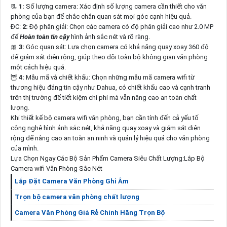
📃
1:
Số lượng camera: Xác định số lượng camera cần thiết cho văn
phòng của bạn để chắc chắn quan sát mọi góc cạnh hiệu quả.
ĐC:
2:
Độ phân giải: Chọn các camera có độ phân giải cao như 2.0 MP
để
Hoàn toàn tin cậy
hình ảnh sắc nét và rõ ràng.
🎀
3:
Góc quan sát: Lựa chọn camera có khả năng quay xoay 360 độ
để giám sát diện rộng, giúp theo dõi toàn bộ không gian văn phòng
một cách hiệu quả.
🦉
4:
Mẫu mã và chiết khấu: Chọn những mẫu mã camera wifi từ
thương hiệu đáng tin cậy như Dahua, có chiết khấu cao và cạnh tranh
trên thị trường để tiết kiệm chi phí mà vẫn nâng cao an toàn chất
lượng.
Khi thiết kế bộ camera wifi văn phòng, bạn cần tính đến cả yếu tố
công nghệ hình ảnh sắc nét, khả năng quay xoay và giám sát diện
rộng để nâng cao an toàn an ninh và quản lý hiệu quả cho văn phòng
của mình.
Lựa Chọn Ngay Các Bộ Sản Phẩm Camera Siêu Chất Lượng:Lắp Bộ
Camera wifi Văn Phòng Sắc Nét
Lắp Đặt Camera Văn Phòng Ghi Âm
Trọn bộ camera văn phòng chất lượng
Camera Văn Phòng Giá Rẻ Chính Hãng Trọn Bộ