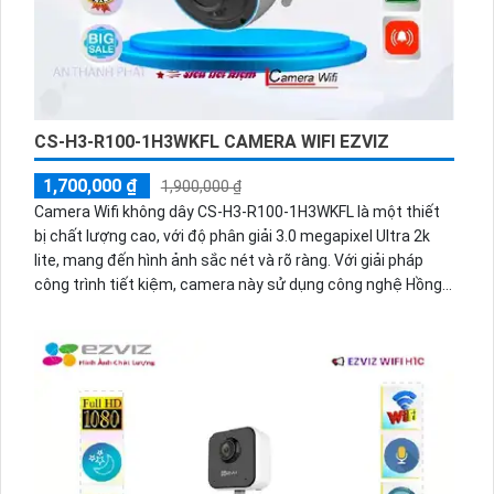
CS-H3-R100-1H3WKFL CAMERA WIFI EZVIZ
1,700,000 ₫
1,900,000 ₫
Camera Wifi không dây CS-H3-R100-1H3WKFL là một thiết
bị chất lượng cao, với độ phân giải 3.0 megapixel Ultra 2k
lite, mang đến hình ảnh sắc nét và rõ ràng. Với giải pháp
công trình tiết kiệm, camera này sử dụng công nghệ Hồng
Ngoại Smart IR để giúp quan sát trong điều kiện thiếu sáng,
với tầm quan sát lên đến 30m. Với thiết kế Thân Plastic,
camera này phù hợp cho các công trình xây dựng. Ngoài ra,
camera còn được tích hợp công nghệ IP Wifi, giúp dễ dàng
nâng cấp hệ thống camera hiện có. Bên cạnh đó, camera
còn tích hợp khả năng Công Nghệ AI, mang đến trải nghiệm
giám sát cao cấp.