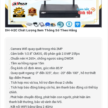
DH-H2C Chất Lượng Xem Thông Số Theo Hãng
. Camera Wifi quay quét trong nhà 2MP
. Cảm biến 1/2.8" CMOS, độ phân giải 2.0 MP 25fps
. Chuẩn nén H.265+, chống ngược sáng DWDR
. Tầm xa hồng ngoại 15m
. Ống kính cố định 4mm, góc nhìn 85.9°
. Quay quét ngang: 0° đến 325°, dọc: -20° đến 100° , hỗ trợ thiết
lập điểm Preset.
. Tích hợp mic và loa, hỗ trợ đàm thoại 2 chiều
. Tích hợp báo động bằng còi hú, âm thanh báo động có thể tùy
chỉnh.
. Phát hiện chuyển động, phát hiện con người, phát hiện âm
thanh bất thường, bảo vệ vành đai IVS.
. Kết nối WIFI băng tầng 2.4GHz