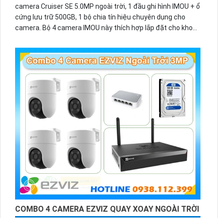
camera Cruiser SE 5.0MP ngoài trời, 1 đầu ghi hình IMOU + ổ
cứng lưu trữ 500GB, 1 bộ chia tín hiệu chuyên dụng cho
camera. Bộ 4 camera IMOU này thích hợp lắp đặt cho kho
hàng, nhà xưởng, khu phố và khu vực cần giám sát ngoài
trời.
COMBO 4 CAMERA EZVIZ QUAY XOAY NGOÀI TRỜI