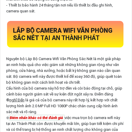
- Thiết bị bảo hành 24 tháng tận nơi nếu lỗi thiết bị đầu ghi hình,
camera quan sát.
LẮP BỘ CAMERA WIFI VĂN PHÒNG
SẮC NÉT
TẠI AN THÀNH PHÁT
Nguyên bộ Lắp Bộ Camera Wifi Văn Phòng Sắc Nét là một giải pháp
an ninh hiệu quả cho việc giám sát những không gian rộng như văn
phòng, cửa hàng, nhà xưởng, hoặc bất kỳ không gian nào cần quan
sát. Bộ camera wifi này được thiết kế để xoay 360 độ, giúp quét toàn
bộ không gian một cách linh hoạt và chi tiết.
Cấu hình của bộ camera này hỗ trợ đèn và còi báo động tại chỗ, giúp
cảnh báo người giám sát về sự kiện đột ngột xảy ra. Điểm đáng
®️
nghĩ Đến
là giá cả của bộ camera này rất hợp lý, kết hợp với chất
lượng hình ảnh 2.0 MP Full HD 1080P chắc chắn cung cấp hình ảnh
sắc nét và rõ ràng.
❇️
Điểm nhấn khác có thể đánh giá
việc mua trọn bộ camera wifi này
tại An Thành Phát còn được khuyến mãi lớn, giúp bạn tiết kiệm chi phí
và có thể trang bị hệ thống an ninh chất lượng cho không gian của