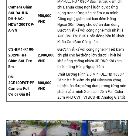
MP FULL HD 1080P Sắc nét tiết kiệm chi
Camera Giám
phí Dahua công nghệ luôn được ứng
Sát DAHUA
dụng trong từng sản phẩm của mình
950,000
DH-HAC-
Công nghệ giám sát ban đêm Hồng
VNĐ
HDW1200TQP-
Ngoại 30m Dùng cho dự án dân dụng
A-VN
Được thiết kế với công nghệ mới nhất là
AHD CVI TVI BCS Hoặt động bền bỉ Chiết
Khấu Cao Bao Công Lắp
CS-BM1-R100-
Được thiết kế với công nghệ IP Tiết kiệm
2D2WF-Be
2,900,000
chi phí cho hệ thống lớn được Thiết kế
Giám Sát Trẻ
VNĐ
khả năng chống nhiễu 3D-DNR Khi xem
Em
thiếu sáng Hồng Ngoại 10m
Chất Lượng Hình 2.0 MP FULL HD 1080P
DS-
Sắc nét tiết kiệm chi phí Hikvision công
2CE10DF0T-PF
800,000
nghệ luôn được ứng dụng trong từng sản
Camera Full
VNĐ
phẩm của mình Xem ban đêm Full Color
Color Giá Rẻ
20m AHD CVI TVI BCS HD Analog Giá tốt