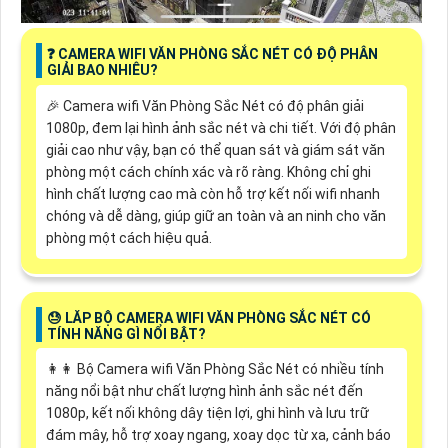
️❓ CAMERA WIFI VĂN PHÒNG SẮC NÉT CÓ ĐỘ PHÂN
GIẢI BAO NHIÊU?
️🎉 Camera wifi Văn Phòng Sắc Nét có độ phân giải
1080p, đem lại hình ảnh sắc nét và chi tiết. Với độ phân
giải cao như vậy, bạn có thể quan sát và giám sát văn
phòng một cách chính xác và rõ ràng. Không chỉ ghi
hình chất lượng cao mà còn hỗ trợ kết nối wifi nhanh
chóng và dễ dàng, giúp giữ an toàn và an ninh cho văn
phòng một cách hiệu quả.
😓 LĂP BỘ CAMERA WIFI VĂN PHÒNG SẮC NÉT CÓ
TÍNH NĂNG GÌ NỔI BẬT?
️👩‍👩 Bộ Camera wifi Văn Phòng Sắc Nét có nhiều tính
năng nổi bật như chất lượng hình ảnh sắc nét đến
1080p, kết nối không dây tiện lợi, ghi hình và lưu trữ
đám mây, hỗ trợ xoay ngang, xoay dọc từ xa, cảnh báo