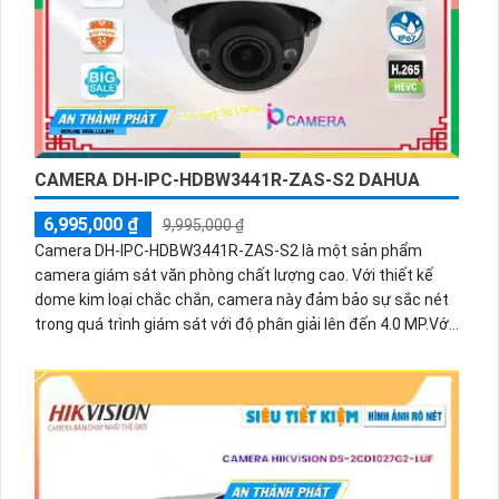
năng giám sát trong điều kiện thiếu sáng.
CAMERA DH-IPC-HDBW3441R-ZAS-S2 DAHUA
6,995,000 ₫
9,995,000 ₫
Camera DH-IPC-HDBW3441R-ZAS-S2 là một sản phẩm
camera giám sát văn phòng chất lượng cao. Với thiết kế
dome kim loại chắc chắn, camera này đảm bảo sự sắc nét
trong quá trình giám sát với độ phân giải lên đến 4.0 MP.Với
công nghệ IP POE Digital, camera có khả năng thu âm giám
sát ban đêm hiệu quả. Hệ thống hồng ngoại thông minh
giúp camera hoạt động được trong môi trường thiếu sáng,
với tầm nhìn lên đến 40m.Camera DH-IPC-HDBW3441R-
ZAS-S2 là một lựa chọn tốt cho các văn phòng, cửa hàng,
nhà sách, nhà hàng... nơi cần cung cấp giám sát chất lượng
cao cả ngày và đêm. Sản phẩm này mang lại sự an tâm và