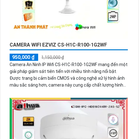
CAMERA WIFI EZVIZ CS-H1C-R100-1G2WF
950,000 ₫
1,150,000 ₫
Camera An Ninh IP Wifi CS-H1C-R100-1G2WF mang đến một
giải pháp giám sát tiên tiến với nhiều tính năng nổi bật.
Được trang bị cảm biến CMOS và công nghệ xử lý hình ảnh
màu sắc sáng hơn, camera này cung cấp chất lượng hình
ảnh sắc nét với độ phân giải 2.0 MP. Tính năng H.264 giúp tối
ưu hóa việc nén video, mang lại hình ảnh rõ ràng và chất
lượng cao ngay cả trong điều kiện ánh sáng yếu.Với khả
năng quan sát ban đêm tuyệt vời nhờ công nghệ Hồng
Ngoại 10m và Smart IR, camera đảm bảo hình ảnh rõ nét và
không bị chói sáng. Công nghệ AI tích hợp giúp phát hiện
chuyển động thông minh, xử lý sự cố từ xa và cải thiện khả