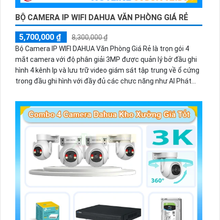
BỘ CAMERA IP WIFI DAHUA VĂN PHÒNG GIÁ RẺ
5,700,000 ₫
8,300,000 ₫
Bộ Camera IP WIFI DAHUA Văn Phòng Giá Rẻ là trọn gói 4
mắt camera với độ phân giải 3MP được quản lý bở đầu ghi
hình 4 kênh Ip và lưu trữ video giám sát tập trung về ổ cứng
trong đầu ghi hình với đầy đủ các chưc năng như AI Phát
hiện chuyển động, đàm thoại âm thanh 2 chiều và giám sát
có màu vào ban đêm