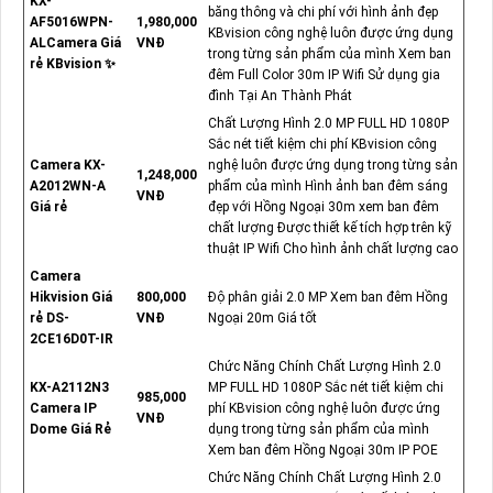
KX-
băng thông và chi phí với hình ảnh đẹp
AF5016WPN-
1,980,000
KBvision công nghệ luôn được ứng dụng
ALCamera Giá
VNĐ
trong từng sản phẩm của mình Xem ban
rẻ KBvision ✨
đêm Full Color 30m IP Wifi Sử dụng gia
đình Tại An Thành Phát
Chất Lượng Hình 2.0 MP FULL HD 1080P
Sắc nét tiết kiệm chi phí KBvision công
Camera KX-
nghệ luôn được ứng dụng trong từng sản
1,248,000
A2012WN-A
phẩm của mình Hình ảnh ban đêm sáng
VNĐ
Giá rẻ
đẹp với Hồng Ngoại 30m xem ban đêm
chất lượng Được thiết kế tích hợp trên kỹ
thuật IP Wifi Cho hình ảnh chất lượng cao
Camera
Hikvision Giá
800,000
Độ phân giải 2.0 MP Xem ban đêm Hồng
rẻ DS-
VNĐ
Ngoại 20m Giá tốt
2CE16D0T-IR
Chức Năng Chính Chất Lượng Hình 2.0
KX-A2112N3
MP FULL HD 1080P Sắc nét tiết kiệm chi
985,000
Camera IP
phí KBvision công nghệ luôn được ứng
VNĐ
Dome Giá Rẻ
dụng trong từng sản phẩm của mình
Xem ban đêm Hồng Ngoại 30m IP POE
Chức Năng Chính Chất Lượng Hình 2.0