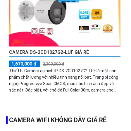
tin cậy trong việc bảo vệ tài sản và người dùng.
CAMERA DS-2CD1027G2-LUF GIÁ RẺ
1,670,000 ₫
2,390,000 ₫
Thiết bị Camera an ninh IP DS-2CD1027G2-LUF là một sản
phẩm chất lượng với nhiều tính năng nổi bật. Trang bị công
nghệ Progressive Scan CMOS, màu sắc hình ảnh đẹp và
sắc nét. Đặc biệt, với chế độ Full Color 30m, camera cho
hình ảnh ban đêm sáng đẹp, giám sát màu sắc 24/24.
Thiết bị này có ứng dụng IP cho xử lý hình ảnh đẹp với độ
nét 2.0 MP và tiết kiệm băng thông với các công nghệ
H.265+/H.265/H.264+/H.264. Hơn nữa, tích hợp công nghệ
CAMERA WIFI KHÔNG DÂY GIÁ RẺ
nhìn đêm chất lượng và màu sắc ban đêm tối ưu khi giám
sát ban đêm.