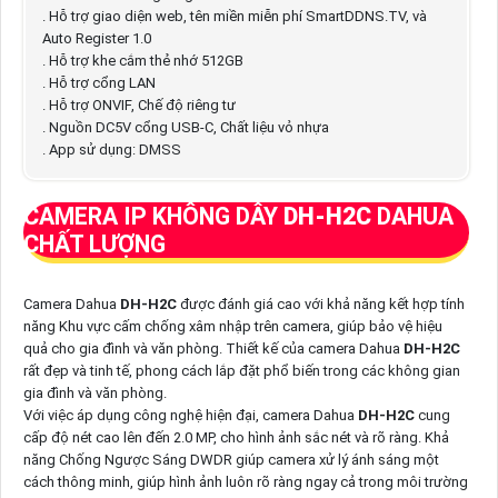
. Hỗ trợ giao diện web, tên miền miễn phí SmartDDNS.TV, và
Auto Register 1.0
. Hỗ trợ khe cắm thẻ nhớ 512GB
. Hỗ trợ cổng LAN
. Hỗ trợ ONVIF, Chế độ riêng tư
. Nguồn DC5V cổng USB-C, Chất liệu vỏ nhựa
. App sử dụng: DMSS
CAMERA IP KHÔNG DÂY
DH-H2C
DAHUA
CHẤT LƯỢNG
Camera Dahua
DH-H2C
được đánh giá cao với khả năng kết hợp tính
năng Khu vực cấm chống xâm nhập trên camera, giúp bảo vệ hiệu
quả cho gia đình và văn phòng. Thiết kế của camera Dahua
DH-H2C
rất đẹp và tinh tế, phong cách lắp đặt phổ biến trong các không gian
gia đình và văn phòng.
Với việc áp dụng công nghệ hiện đại, camera Dahua
DH-H2C
cung
cấp độ nét cao lên đến 2.0 MP, cho hình ảnh sắc nét và rõ ràng. Khả
năng Chống Ngược Sáng DWDR giúp camera xử lý ánh sáng một
cách thông minh, giúp hình ảnh luôn rõ ràng ngay cả trong môi trường