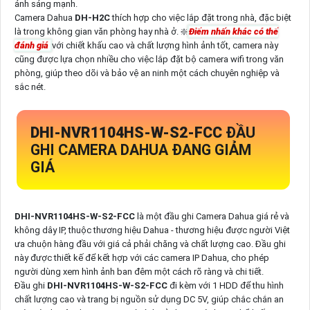
ánh sáng mạnh.
Camera Dahua
DH-H2C
thích hợp cho việc lắp đặt trong nhà, đặc biệt
là trong không gian văn phòng hay nhà ở. ❇️
Điểm nhấn khác có thể
đánh giá
với chiết khấu cao và chất lượng hình ảnh tốt, camera này
cũng được lựa chọn nhiều cho việc lắp đặt bộ camera wifi trong văn
phòng, giúp theo dõi và bảo vệ an ninh một cách chuyên nghiệp và
sắc nét.
DHI-NVR1104HS-W-S2-FCC
ĐẦU
GHI CAMERA DAHUA ĐANG GIẢM
GIÁ
DHI-NVR1104HS-W-S2-FCC
là một đầu ghi Camera Dahua giá rẻ và
không dây IP, thuộc thương hiệu Dahua - thương hiệu được người Việt
ưa chuộn hàng đầu với giá cả phải chăng và chất lượng cao. Đầu ghi
này được thiết kế để kết hợp với các camera IP Dahua, cho phép
người dùng xem hình ảnh ban đêm một cách rõ ràng và chi tiết.
Đầu ghi
DHI-NVR1104HS-W-S2-FCC
đi kèm với 1 HDD để thu hình
chất lượng cao và trang bị nguồn sử dụng DC 5V, giúp chắc chắn an