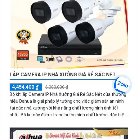
LẮP CAMERA IP NHÀ XƯỞNG GIÁ RẺ SẮC NÉT
4,454,400 ₫
6,080,000 ₫
Bộ kit lắp Camera IP Nhà Xưởng Giá Rẻ Sắc Nét của thương
hiệu Dahua là giải pháp lý tưởng cho việc giám sát an ninh
tại các nhà xưởng với khả năng chất lượng hình ảnh tốt
nhất. Bộ kit này được trang bị thu hình chất lượng, đặc biệt
tiết kiệm điện với nguồn 12V.