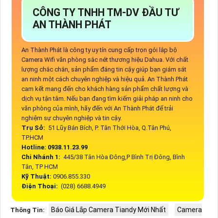
CÔNG TY TNHH TM-DV ĐẦU TƯ
AN THÀNH PHÁT
An Thành Phát là công ty uy tín cung cấp trọn gói lắp bộ
Camera Wifi văn phòng sắc nét thương hiệu Dahua. Với chất
lượng chắc chắn, sản phẩm đáng tin cậy giúp bạn giám sát
an ninh một cách chuyên nghiệp và hiệu quả. An Thành Phát
cam kết mang đến cho khách hàng sản phẩm chất lượng và
dịch vụ tận tâm. Nếu bạn đang tìm kiếm giải pháp an ninh cho
văn phòng của mình, hãy đến với An Thành Phát để trải
nghiệm sự chuyên nghiệp và tin cậy.
Trụ Sở:
51 Lũy Bán Bích, P. Tân Thới Hòa, Q.Tân Phú,
TP.HCM
Hotline: 0938.11.23.99
Chi Nhánh 1:
445/38 Tân Hòa Đông,P Bình Trị Đông, Bình
Tân, TP HCM
Kỹ Thuật:
0906.855.330
Điện Thoại:
(028) 6688.4949
Báo Giá Lắp Camera Tiandy Mới Nhất
Camera
Thông Tin: