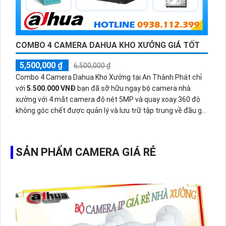
COMBO 4 CAMERA DAHUA KHO XƯỞNG GIÁ TỐT
5,500,000 ₫
6,500,000 ₫
Combo 4 Camera Dahua Kho Xưởng tại An Thành Phát chỉ
với
5.500.000 VNĐ
bạn đã sỡ hữu ngay bộ camera nhà
xưởng với 4 mắt camera độ nét 5MP và quay xoay 360 độ
không góc chết được quản lý và lưu trữ tập trung về đầu ghi
hình ổ cứng hỗ trợ xem qua tivi.
SẢN PHẨM CAMERA GIÁ RẺ