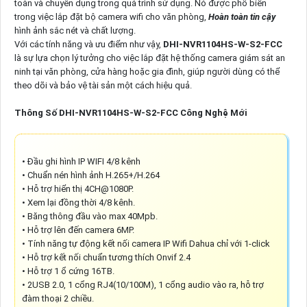
toàn và chuyên dụng trong quá trình sử dụng. Nó được phổ biến
trong việc lắp đặt bộ camera wifi cho văn phòng,
Hoàn toàn tin cậy
hình ảnh sắc nét và chất lượng.
Với các tính năng và ưu điểm như vậy,
DHI-NVR1104HS-W-S2-FCC
là sự lựa chọn lý tưởng cho việc lắp đặt hệ thống camera giám sát an
ninh tại văn phòng, cửa hàng hoặc gia đình, giúp người dùng có thể
theo dõi và bảo vệ tài sản một cách hiệu quả.
Thông Số DHI-NVR1104HS-W-S2-FCC Công Nghệ Mới
• Đầu ghi hình IP WIFI 4/8 kênh
• Chuẩn nén hình ảnh H.265+/H.264
• Hỗ trợ hiển thị 4CH@1080P.
• Xem lại đồng thời 4/8 kênh.
• Băng thông đầu vào max 40Mpb.
• Hỗ trợ lên đến camera 6MP.
• Tính năng tự động kết nối camera IP Wifi Dahua chỉ với 1-click
• Hỗ trợ kết nối chuẩn tương thích Onvif 2.4
• Hỗ trợ 1 ổ cứng 16TB.
• 2USB 2.0, 1 cổng RJ4(10/100M), 1 cổng audio vào ra, hỗ trợ
đàm thoại 2 chiều.