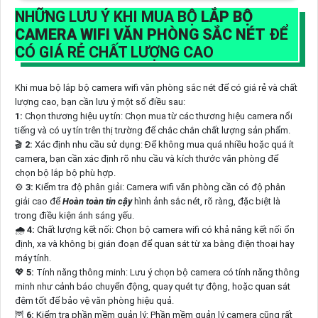
NHỮNG LƯU Ý KHI MUA BỘ
LẮP BỘ
CAMERA WIFI VĂN PHÒNG SẮC NÉT
ĐỂ
CÓ GIÁ RẺ CHẤT LƯỢNG CAO
Khi mua bộ lắp bộ camera wifi văn phòng sắc nét để có giá rẻ và chất
lượng cao, bạn cần lưu ý một số điều sau:
1:
Chọn thương hiệu uy tín: Chọn mua từ các thương hiệu camera nổi
tiếng và có uy tín trên thị trường để chắc chắn chất lượng sản phẩm.
🎬
2:
Xác định nhu cầu sử dụng: Để không mua quá nhiều hoặc quá ít
camera, bạn cần xác định rõ nhu cầu và kích thước văn phòng để
chọn bộ lắp bộ phù hợp.
⚙
3:
Kiểm tra độ phân giải: Camera wifi văn phòng cần có độ phân
giải cao để
Hoàn toàn tin cậy
hình ảnh sắc nét, rõ ràng, đặc biệt là
trong điều kiện ánh sáng yếu.
🌧️
4:
Chất lượng kết nối: Chọn bộ camera wifi có khả năng kết nối ổn
định, xa và không bị gián đoạn để quan sát từ xa bằng điện thoại hay
máy tính.
💖
5:
Tính năng thông minh: Lưu ý chọn bộ camera có tính năng thông
minh như cảnh báo chuyển động, quay quét tự động, hoặc quan sát
đêm tốt để bảo vệ văn phòng hiệu quả.
🦉
6:
Kiểm tra phần mềm quản lý: Phần mềm quản lý camera cũng rất