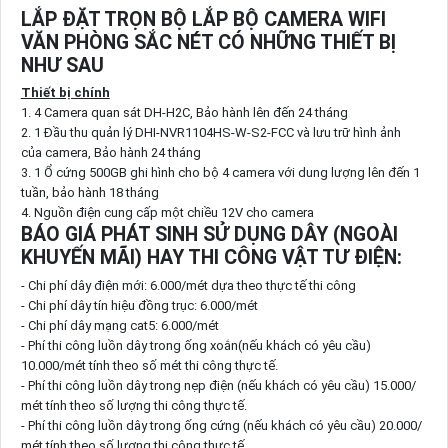
LẮP ĐẶT TRỌN BỘ LẮP BỘ CAMERA WIFI
VĂN PHÒNG SẮC NÉT CÓ NHỮNG THIẾT BỊ
NHƯ SAU
Thiết bị chính
1. 4 Camera quan sát DH-H2C, Bảo hành lên đến 24 tháng
2. 1 Đầu thu quản lý DHI-NVR1104HS-W-S2-FCC và lưu trữ hình ảnh
của camera, Bảo hành 24 tháng
3. 1 Ổ cứng 500GB ghi hình cho bộ 4 camera với dung lượng lên đến 1
tuần, bảo hành 18 tháng
4. Nguồn điện cung cấp một chiều 12V cho camera
BÁO GIÁ PHÁT SINH SỬ DỤNG DÂY (NGOÀI
KHUYẾN MÃI) HAY THI CÔNG VẬT TƯ ĐIỆN:
- Chi phí dây điện mới: 6.000/mét dựa theo thực tế thi công
- Chi phí dây tín hiệu đồng trục: 6.000/mét
- Chi phí dây mạng cat5: 6.000/mét
- Phí thi công luồn dây trong ống xoắn(nếu khách có yêu cầu)
10.000/mét tính theo số mét thi công thực tế.
- Phí thi công luồn dây trong nẹp điện (nếu khách có yêu cầu) 15.000/
mét tính theo số lượng thi công thực tế.
- Phí thi công luồn dây trong ống cứng (nếu khách có yêu cầu) 20.000/
mét tính theo số lượng thi công thực tế.