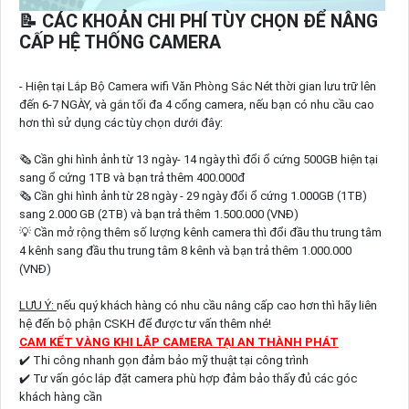
📝 CÁC KHOẢN CHI PHÍ TÙY CHỌN ĐỂ NÂNG
CẤP HỆ THỐNG CAMERA
- Hiện tại Lắp Bộ Camera wifi Văn Phòng Sắc Nét thời gian lưu trữ lên
đến 6-7 NGÀY, và gắn tối đa 4 cổng camera, nếu bạn có nhu cầu cao
hơn thì sử dụng các tùy chọn dưới đây:
🗞 Cần ghi hình ảnh từ 13 ngày- 14 ngày thì đổi ổ cứng 500GB hiện tại
sang ổ cứng 1TB và bạn trả thêm 400.000đ
🗞 Cần ghi hình ảnh từ 28 ngày - 29 ngày đổi ổ cứng 1.000GB (1TB)
sang 2.000 GB (2TB) và bạn trả thêm 1.500.000 (VNĐ)
💡 Cần mở rộng thêm số lượng kênh camera thì đổi đầu thu trung tâm
4 kênh sang đầu thu trung tâm 8 kênh và bạn trả thêm 1.000.000
(VNĐ)
LƯU Ý:
nếu quý khách hàng có nhu cầu nâng cấp cao hơn thì hãy liên
hệ đến bộ phận CSKH để được tư vấn thêm nhé!
CAM KẾT VÀNG KHI LẮP CAMERA TẠI AN THÀNH PHÁT
✔️ Thi công nhanh gọn đảm bảo mỹ thuật tại công trình
✔️ Tư vấn góc lắp đặt camera phù hợp đảm bảo thấy đủ các góc
khách hàng cần