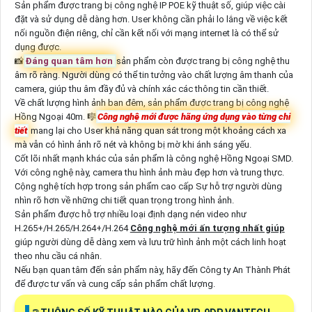
Sản phẩm được trang bị công nghệ IP POE kỹ thuật số, giúp việc cài
đặt và sử dụng dễ dàng hơn. User không cần phải lo lắng về việc kết
nối nguồn điện riêng, chỉ cần kết nối với mạng internet là có thể sử
dụng được.
📸
Đáng quan tâm hơn
sản phẩm còn được trang bị công nghệ thu
âm rõ ràng. Người dùng có thể tin tưởng vào chất lượng âm thanh của
camera, giúp thu âm đầy đủ và chính xác các thông tin cần thiết.
Về chất lượng hình ảnh ban đêm, sản phẩm được trang bị công nghệ
Hồng Ngoại 40m. 🎼️
Công nghệ mới được hãng ứng dụng vào từng chi
tiết
mang lại cho User khả năng quan sát trong một khoảng cách xa
mà vẫn có hình ảnh rõ nét và không bị mờ khi ánh sáng yếu.
Cốt lõi nhất mạnh khác của sản phẩm là công nghệ Hồng Ngoại SMD.
Với công nghệ này, camera thu hình ảnh màu đẹp hơn và trung thực.
Cộng nghệ tích hợp trong sản phẩm cao cấp Sự hỗ trợ người dùng
nhìn rõ hơn về những chi tiết quan trọng trong hình ảnh.
Sản phẩm được hỗ trợ nhiều loại định dạng nén video như
H.265+/H.265/H.264+/H.264
Công nghệ mới ấn tượng nhất giúp
giúp người dùng dễ dàng xem và lưu trữ hình ảnh một cách linh hoạt
theo nhu cầu cá nhân.
Nếu bạn quan tâm đến sản phẩm này, hãy đến Công ty An Thành Phát
để được tư vấn và cung cấp sản phẩm chất lượng.