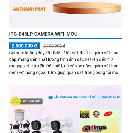
IPC-B46LP CAMERA WIFI IMOU
2,800,000 ₫
3,100,000 ₫
Camera không dây IPC-B46LP là một thiết bị giám sát cao
cấp, mang đến chất lượng hình ảnh sắc nét lên đến 4.0
megapixel Ultra 2k. Đặc biệt, nó có khả năng giám sát ban
đêm với hồng ngoại 10m, giúp quan sát trong bóng tối một
cách rõ ràng. Với thiết kế cube mang tính nghệ thuật, nó
thẩm mỹ và dễ dàng phù hợp với bất kỳ không gian nào. Sử
dụng công nghệ IP Wifi kỹ thuật số, việc kết nối và cài đặt
trở nên dễ dàng. Hơn nữa, nó còn tích hợp khả năng báo
động chống trộm PIR, đảm bảo hiệu quả giám sát mọi lúc.