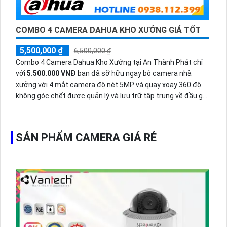
COMBO 4 CAMERA DAHUA KHO XƯỞNG GIÁ TỐT
5,500,000 ₫
6,500,000 ₫
Combo 4 Camera Dahua Kho Xưởng tại An Thành Phát chỉ
với
5.500.000 VNĐ
bạn đã sỡ hữu ngay bộ camera nhà
xưởng với 4 mắt camera độ nét 5MP và quay xoay 360 độ
không góc chết được quản lý và lưu trữ tập trung về đầu ghi
hình ổ cứng hỗ trợ xem qua tivi.
SẢN PHẨM CAMERA GIÁ RẺ