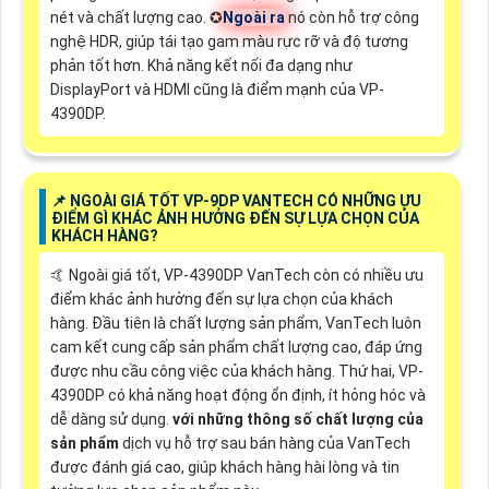
nét và chất lượng cao. ✪
Ngoài ra
nó còn hỗ trợ công
nghệ HDR, giúp tái tạo gam màu rực rỡ và độ tương
phản tốt hơn. Khả năng kết nối đa dạng như
DisplayPort và HDMI cũng là điểm mạnh của VP-
4390DP.
📌 NGOÀI GIÁ TỐT VP-9DP VANTECH CÓ NHỮNG ƯU
ĐIỂM GÌ KHÁC ẢNH HƯỞNG ĐẾN SỰ LỰA CHỌN CỦA
KHÁCH HÀNG?
🤙 Ngoài giá tốt, VP-4390DP VanTech còn có nhiều ưu
điểm khác ảnh hưởng đến sự lựa chọn của khách
hàng. Đầu tiên là chất lượng sản phẩm, VanTech luôn
cam kết cung cấp sản phẩm chất lượng cao, đáp ứng
được nhu cầu công việc của khách hàng. Thứ hai, VP-
4390DP có khả năng hoạt động ổn định, ít hỏng hóc và
dễ dàng sử dụng.
với những thông số chất lượng của
sản phẩm
dịch vụ hỗ trợ sau bán hàng của VanTech
được đánh giá cao, giúp khách hàng hài lòng và tin