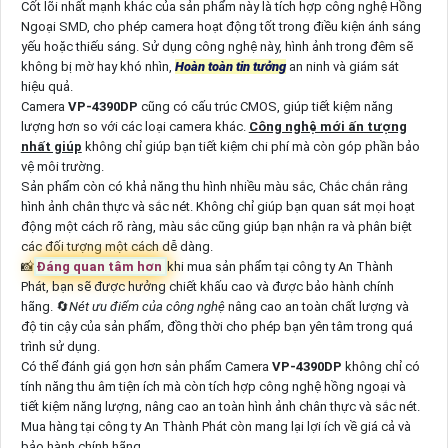
Cốt lõi nhất mạnh khác của sản phẩm này là tích hợp công nghệ Hồng
Ngoại SMD, cho phép camera hoạt động tốt trong điều kiện ánh sáng
yếu hoặc thiếu sáng. Sử dụng công nghệ này, hình ảnh trong đêm sẽ
không bị mờ hay khó nhìn,
Hoàn toàn tin tưởng
an ninh và giám sát
hiệu quả.
Camera
VP-4390DP
cũng có cấu trúc CMOS, giúp tiết kiệm năng
lượng hơn so với các loại camera khác.
Công nghệ mới ấn tượng
nhất giúp
không chỉ giúp bạn tiết kiệm chi phí mà còn góp phần bảo
vệ môi trường.
Sản phẩm còn có khả năng thu hình nhiều màu sắc, Chắc chắn rằng
hình ảnh chân thực và sắc nét. Không chỉ giúp bạn quan sát mọi hoạt
động một cách rõ ràng, màu sắc cũng giúp bạn nhận ra và phân biệt
các đối tượng một cách dễ dàng.
📸
Đáng quan tâm hơn
khi mua sản phẩm tại công ty An Thành
Phát, bạn sẽ được hưởng chiết khấu cao và được bảo hành chính
hãng. 🔄
Nét ưu điểm của công nghệ
nâng cao an toàn chất lượng và
độ tin cậy của sản phẩm, đồng thời cho phép bạn yên tâm trong quá
trình sử dụng.
Có thể đánh giá gọn hơn sản phẩm Camera
VP-4390DP
không chỉ có
tính năng thu âm tiện ích mà còn tích hợp công nghệ hồng ngoại và
tiết kiệm năng lượng, nâng cao an toàn hình ảnh chân thực và sắc nét.
Mua hàng tại công ty An Thành Phát còn mang lại lợi ích về giá cả và
bảo hành chính hãng.