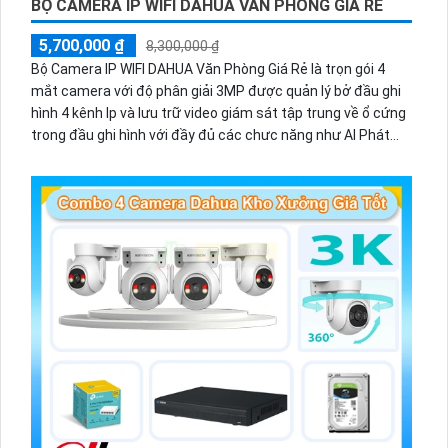
BỘ CAMERA IP WIFI DAHUA VĂN PHÒNG GIÁ RẺ
5,700,000 ₫
8,300,000 ₫
Bộ Camera IP WIFI DAHUA Văn Phòng Giá Rẻ là trọn gói 4
mắt camera với độ phân giải 3MP được quản lý bở đầu ghi
hình 4 kênh Ip và lưu trữ video giám sát tập trung về ổ cứng
trong đầu ghi hình với đầy đủ các chưc năng như AI Phát
hiện chuyển động, đàm thoại âm thanh 2 chiều và giám sát
có màu vào ban đêm