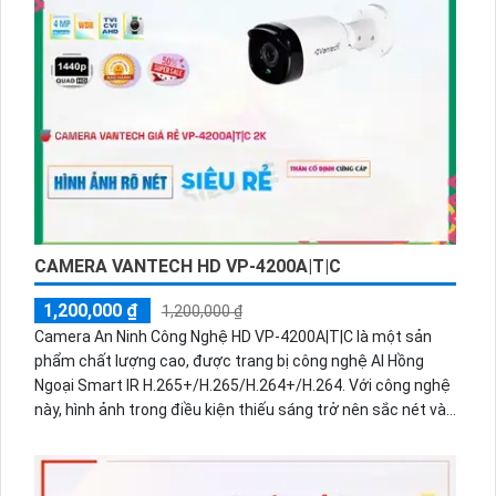
cho phép bạn sử dụng trong cả nhà và ngoài trời. Nó cung
cấp tính năng đa dạng như công nghệ nhận diện khuôn
mặt, hỗ trợ ghi hình đám mây và hỗ trợ đàm thoại hai chiều,
giúp bạn có thể giao tiếp với người trong hình ảnh. Với khả
năng quan sát rộng và tính năng thông minh, Thiết Bị
Camera IP POEVP-4390BP đáng tin cậy để bảo vệ tài sản
và gia đình của bạn.
CAMERA VANTECH HD VP-4200A|T|C
1,200,000 ₫
1,200,000 ₫
Camera An Ninh Công Nghệ HD VP-4200A|T|C là một sản
phẩm chất lượng cao, được trang bị công nghệ AI Hồng
Ngoại Smart IR H.265+/H.265/H.264+/H.264. Với công nghệ
này, hình ảnh trong điều kiện thiếu sáng trở nên sắc nét và
rõ ràng hơn, đặc biệt trong việc giám sát ban đêm. Điểm
đặc biệt của camera này là công nghệ Hồng Ngoại Smart
IR, cho phép tối ưu hóa hình ảnh khi giám sát ban đêm, đảm