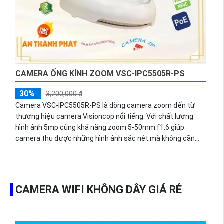
tiếp cận thông tin chi tiết. Với hơn 10 năm kinh nghiệm
trong lĩnh vực này, chúng tôi cam kết mang đến cho khách
hàng sự hài lòng tuyệt đối và dịch vụ chuyên nghiệp.
Hãy liên hệ với chúng tôi ngay hôm nay để được tư vấn
CAMERA ỐNG KÍNH ZOOM VSC-IPC5505R-PS
30%
3,200,000 ₫
Camera VSC-IPC5505R-PS là dòng camera zoom đến từ
thương hiệu camera Visioncop nổi tiếng. Với chất lượng
hình ảnh 5mp cùng khả năng zoom 5-50mm f1.6 giúp
camera thu được những hình ảnh sắc nét mà không cần
đặt camera ở quá gần vị trí cần quan sát. Đây chắc chắn sẽ
là một giải pháp giám sát đồng hồ cây xăng, đồng hồ cân
kg, biển số xe, xem mã vận đơn, xem mệnh giá tiền...đáng
để tham khảo.
CAMERA WIFI KHÔNG DÂY GIÁ RẺ