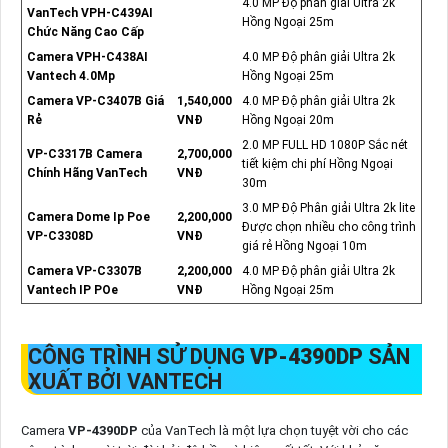
4.0 MP Độ phân giải Ultra 2k
VanTech VPH-C439AI
Hồng Ngoại 25m
Chức Năng Cao Cấp
Camera VPH-C438AI
4.0 MP Độ phân giải Ultra 2k
Vantech 4.0Mp
Hồng Ngoại 25m
Camera VP-C3407B Giá
1,540,000
4.0 MP Độ phân giải Ultra 2k
Rẻ
VNĐ
Hồng Ngoại 20m
2.0 MP FULL HD 1080P Sắc nét
VP-C3317B Camera
2,700,000
tiết kiệm chi phí Hồng Ngoại
Chính Hãng VanTech
VNĐ
30m
3.0 MP Độ Phân giải Ultra 2k lite
Camera Dome Ip Poe
2,200,000
Được chọn nhiều cho công trình
VP-C3308D
VNĐ
giá rẻ Hồng Ngoại 10m
Camera VP-C3307B
2,200,000
4.0 MP Độ phân giải Ultra 2k
Vantech IP POe
VNĐ
Hồng Ngoại 25m
CÔNG TRÌNH SỬ DỤNG
VP-4390DP
SẢN
XUẤT BỞI VANTECH
Camera
VP-4390DP
của VanTech là một lựa chọn tuyệt vời cho các