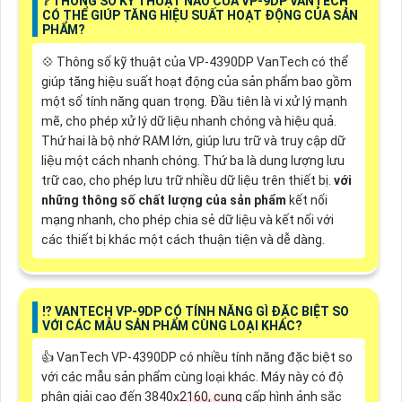
❔ THÔNG SỐ KỸ THUẬT NÀO CỦA VP-9DP VANTECH
CÓ THỂ GIÚP TĂNG HIỆU SUẤT HOẠT ĐỘNG CỦA SẢN
PHẨM?
💠 Thông số kỹ thuật của VP-4390DP VanTech có thể
giúp tăng hiệu suất hoạt động của sản phẩm bao gồm
một số tính năng quan trọng. Đầu tiên là vi xử lý mạnh
mẽ, cho phép xử lý dữ liệu nhanh chóng và hiệu quả.
Thứ hai là bộ nhớ RAM lớn, giúp lưu trữ và truy cập dữ
liệu một cách nhanh chóng. Thứ ba là dung lượng lưu
trữ cao, cho phép lưu trữ nhiều dữ liệu trên thiết bị.
với
những thông số chất lượng của sản phẩm
kết nối
mạng nhanh, cho phép chia sẻ dữ liệu và kết nối với
các thiết bị khác một cách thuận tiện và dễ dàng.
⁉️ VANTECH VP-9DP CÓ TÍNH NĂNG GÌ ĐẶC BIỆT SO
VỚI CÁC MẪU SẢN PHẨM CÙNG LOẠI KHÁC?
👍 VanTech VP-4390DP có nhiều tính năng đặc biệt so
với các mẫu sản phẩm cùng loại khác. Máy này có độ
phân giải cao đến 3840x2160, cung cấp hình ảnh sắc