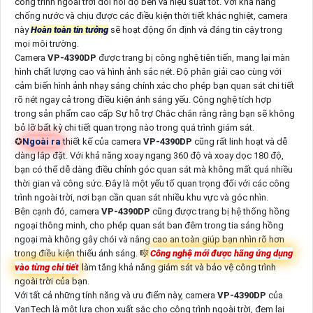
công trình ngoài trời đòi hỏi độ bền và hiệu suất tốt. Với khả năng
chống nước và chịu được các điều kiện thời tiết khắc nghiệt, camera
này
Hoàn toàn tin tưởng
sẽ hoạt động ổn định và đáng tin cậy trong
mọi môi trường.
Camera
VP-4390DP
được trang bị công nghệ tiên tiến, mang lại màn
hình chất lượng cao và hình ảnh sắc nét. Độ phân giải cao cùng với
cảm biến hình ảnh nhạy sáng chính xác cho phép bạn quan sát chi tiết
rõ nét ngay cả trong điều kiện ánh sáng yếu. Cộng nghệ tích hợp
trong sản phẩm cao cấp Sự hỗ trợ Chắc chắn rằng rằng bạn sẽ không
bỏ lỡ bất kỳ chi tiết quan trọng nào trong quá trình giám sát.
✪
Ngoài ra
thiết kế của camera
VP-4390DP
cũng rất linh hoạt và dễ
dàng lắp đặt. Với khả năng xoay ngang 360 độ và xoay dọc 180 độ,
bạn có thể dễ dàng điều chỉnh góc quan sát mà không mất quá nhiều
thời gian và công sức. Đây là một yếu tố quan trọng đối với các công
trình ngoài trời, nơi bạn cần quan sát nhiều khu vực và góc nhìn.
Bên cạnh đó, camera
VP-4390DP
cũng được trang bị hệ thống hồng
ngoại thông minh, cho phép quan sát ban đêm trong tia sáng hồng
ngoại mà không gây chói và nâng cao an toàn giúp bạn nhìn rõ hơn
trong điều kiện thiếu ánh sáng. 🎼️
Công nghệ mới được hãng ứng dụng
vào từng chi tiết
làm tăng khả năng giám sát và bảo vệ công trình
ngoài trời của bạn.
Với tất cả những tính năng và ưu điểm này, camera
VP-4390DP
của
VanTech là một lựa chọn xuất sắc cho cộng trình ngoài trời, đem lại