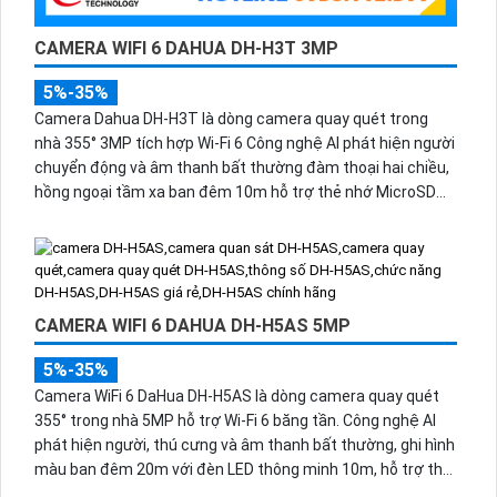
CAMERA WIFI 6 DAHUA DH-H3T 3MP
5%-35%
Camera Dahua DH-H3T là dòng camera quay quét trong
nhà 355° 3MP tích hợp Wi-Fi 6 Công nghệ AI phát hiện người
chuyển động và âm thanh bất thường đàm thoại hai chiều,
hồng ngoại tầm xa ban đêm 10m hỗ trợ thẻ nhớ MicroSD
256GB ONVIF và điều khiển từ xa qua ứng dụng DMSS.
CAMERA WIFI 6 DAHUA DH-H5AS 5MP
5%-35%
Camera WiFi 6 DaHua DH-H5AS là dòng camera quay quét
355° trong nhà 5MP hỗ trợ Wi-Fi 6 băng tần. Công nghệ AI
phát hiện người, thú cưng và âm thanh bất thường, ghi hình
màu ban đêm 20m với đèn LED thông minh 10m, hỗ trợ thẻ
nhớ 256GB và quản lý từ xa qua ứng dụng DMSS,