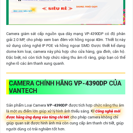
Camera giám sát cấp nguồn qua dây mạng VP-4390DP có độ phân
giải 2.0 MP, cho phép xem ban đêm với hồng ngoại 40m. Thiết bị này
sử dụng công nghệ IP POE và hồng ngoại SMD. Được thiết kế dạng
dome kim loại, camera này phù hợp cho cửa hàng, gia đình, căn hộ.
Đặc biệt, nó còn tích hợp chức năng thu âm rõ ràng, giúp bạn có thể
nghe rõ các âm thanh xung quanh.
CAMERA CHÍNH HÃNG
VP-4390DP
CỦA
VANTECH
Sản phẩm Loại Camera
VP-4390DP
được tích hợp chức năng thu âm
là một ưu điểm lớn giúp xử lý hình ảnh thiếu sáng. 🎼️
Công nghệ mới
được hãng ứng dụng vào từng chi tiết
cho phép camera không chỉ
giúp quan sát được hình ảnh mà còn cung cấp âm thanh chi tiết, giúp
người dùng có trải nghiệm tốt hơn.