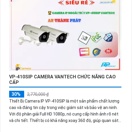
bảo rằng bạn có thể xem được không gian trong khoảng
cách xa lên đến 40m. Với việc sử dụng công nghệ xử lý hình
ảnh CMOS, camera này cung cấp hình ảnh màu sắc sặc sỡ
và chân thực. Bạn có thể xem hình ảnh ban đêm qua chế độ
hồng ngoại, giúp bạn dễ dàng quan sát và giám sát các khu
vực trong tối. Tóm lại, Camera An Ninh Công Nghệ HD VP-
4200A|T|C là một sản phẩm đáng tin cậy và hiệu suất cao,
với ưu điểm vượt trội trong việc giám sát ban đêm và xử lý
hình ảnh chất lượng.
VP-410SIP CAMERA VANTECH CHỨC NĂNG CAO
CẤP
30%
2,770,000 ₫
Thiết Bị Camera IP VP-410SIP là một sản phẩm chất lượng
cao và đáng tin cậy trong việc giám sát và bảo vệ an ninh.
Với độ phân giải Full HD 1080p, nó cung cấp hình ảnh rõ nét
và chi tiết. Thiết bị có khả năng xoay 360 độ, giúp quan sát
toàn cảnh một cách linh hoạt. Đèn hồng ngoại tích hợp giúp