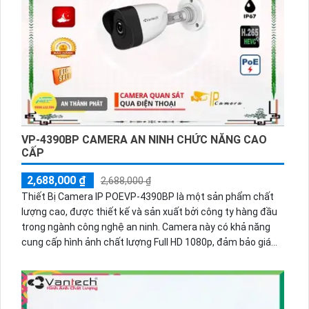
VP-4390BP CAMERA AN NINH CHỨC NĂNG CAO
CẤP
2,688,000 ₫
2,688,000 ₫
Thiết Bị Camera IP POEVP-4390BP là một sản phẩm chất
lượng cao, được thiết kế và sản xuất bởi công ty hàng đầu
trong ngành công nghệ an ninh. Camera này có khả năng
cung cấp hình ảnh chất lượng Full HD 1080p, đảm bảo giám
sát hiệu quả và rõ ràng. Nó được tích hợp công nghệ kết nối
POE (Power over Ethernet), giúp tiết kiệm thời gian và công
sức trong việc cài đặt và cấu hình. Thiết Bị Camera IP
POEVP-4390BP cũng có khả năng chống nước và chống bụi,