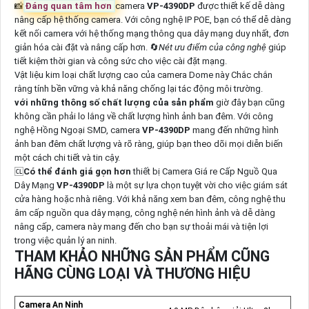
📸
Đáng quan tâm hơn
camera
VP-4390DP
được thiết kế dễ dàng
nâng cấp hệ thống camera. Với công nghệ IP POE, bạn có thể dễ dàng
kết nối camera với hệ thống mạng thông qua dây mạng duy nhất, đơn
giản hóa cài đặt và nâng cấp hơn. 🔄
Nét ưu điểm của công nghệ
giúp
tiết kiệm thời gian và công sức cho việc cài đặt mạng.
Vật liệu kim loại chất lượng cao của camera Dome này Chắc chắn
rằng tính bền vững và khả năng chống lại tác động môi trường.
với những thông số chất lượng của sản phẩm
giờ đây bạn cũng
không cần phải lo lắng về chất lượng hình ảnh ban đêm. Với công
nghệ Hồng Ngoại SMD, camera
VP-4390DP
mang đến những hình
ảnh ban đêm chất lượng và rõ ràng, giúp bạn theo dõi mọi diễn biến
một cách chi tiết và tin cậy.
🆑
Có thể đánh giá gọn hơn
thiết bị Camera Giá re Cấp Nguồ Qua
Dây Mạng
VP-4390DP
là một sự lựa chọn tuyệt vời cho việc giám sát
cửa hàng hoặc nhà riêng. Với khả năng xem ban đêm, công nghệ thu
âm cấp nguồn qua dây mạng, công nghệ nén hình ảnh và dễ dàng
nâng cấp, camera này mang đến cho bạn sự thoải mái và tiện lợi
trong việc quản lý an ninh.
THAM KHẢO NHỮNG SẢN PHẨM CŨNG
HÃNG CÙNG LOẠI VÀ THƯƠNG HIỆU
Camera An Ninh