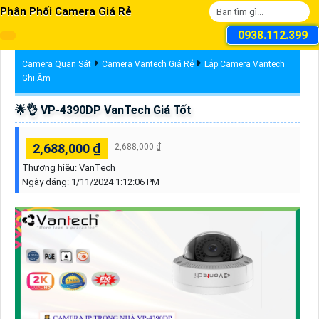
Phân Phối Camera Giá Rẻ
0938.112.399
Camera Quan Sát
Camera Vantech Giá Rẻ
Lắp Camera Vantech
Ghi Âm
🌟👌 VP-4390DP VanTech Giá Tốt
2,688,000 ₫
2,688,000 ₫
Thương hiệu:
VanTech
Ngày đăng:
1/11/2024 1:12:06 PM