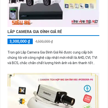
LẮP CAMERA GIA ĐÌNH GIÁ RẺ
3,300,000 ₫
4,500,000 ₫
Trọn gói Lắp Camera Gia Đình Giá Rẻ được cung cấp bởi
chúng tôi với công nghệ cập nhật mới nhất là AHD, CVI, TVI
và BCS, chắc chắn chất lượng hình ảnh và âm thanh tốt
nhất trên cáp đồng trục. Với giá rẻ, trọn gói này là sự lựa
chọn hoàn hảo cho gia đình của bạn.
Camera được thiết kế nhỏ gọn, dễ dàng lắp đặt và giám sát
từ xa thông qua điện thoại di động hoặc máy tính. Công
nghệ AHD, CVI, TVI và BCS cung cấp hình ảnh sắc nét, chất
lượng cao, giúp bạn dễ dàng quan sát mọi góc nhìn trong
nhà.
trọn gói còn bao gồm cả âm thanh, giúp bạn nghe rõ hơn và