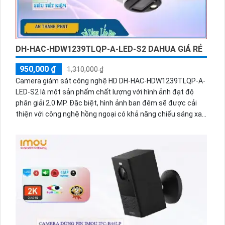
DH-HAC-HDW1239TLQP-A-LED-S2 DAHUA GIÁ RẺ
950,000 ₫
1,310,000 ₫
Camera giám sát công nghệ HD DH-HAC-HDW1239TLQP-A-
LED-S2 là một sản phẩm chất lượng với hình ảnh đạt độ
phân giải 2.0 MP. Đặc biệt, hình ảnh ban đêm sẽ được cải
thiện với công nghệ hồng ngoại có khả năng chiếu sáng xa
đến 20m, mang lại hình ảnh sáng đẹp và rõ nét.
Ưu điểm của sản phẩm này là giá rẻ và tiết kiệm. Nó có thể
ứng dụng công nghệ AHD, CVI, TVI và BCS HD với giá rẻ. Hơn
nữa, màu ban đêm cũng được thu hình, tạo ra hình ảnh
chân thực và rõ ràng.
Camera này phù hợp cho cửa hàng, gia đình và căn hộ. Với
thiết kế vỏ dome kim loại, nó có độ bền cao và chống chịu
tốt với thời tiết khắc nghiệt. Ngoài ra, chức năng thu hình
ổn định giúp ghi lại những cảnh quan quan trọng và dễ dàng
theo dõi lại sau này.