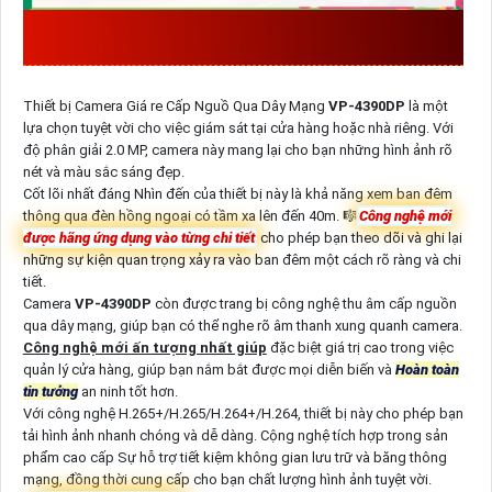
ĐẶC ĐIỂM VỀ THÔNG SỐ CỦA
VP-
4390DP
SẢN XUẤT BỞI VANTECH
Thiết bị Camera Giá re Cấp Nguồ Qua Dây Mạng
VP-4390DP
là một
lựa chọn tuyệt vời cho việc giám sát tại cửa hàng hoặc nhà riêng. Với
độ phân giải 2.0 MP, camera này mang lại cho bạn những hình ảnh rõ
nét và màu sắc sáng đẹp.
Cốt lõi nhất đáng Nhìn đến của thiết bị này là khả năng xem ban đêm
thông qua đèn hồng ngoại có tầm xa lên đến 40m. 🎼️
Công nghệ mới
được hãng ứng dụng vào từng chi tiết
cho phép bạn theo dõi và ghi lại
những sự kiện quan trọng xảy ra vào ban đêm một cách rõ ràng và chi
tiết.
Camera
VP-4390DP
còn được trang bị công nghệ thu âm cấp nguồn
qua dây mạng, giúp bạn có thể nghe rõ âm thanh xung quanh camera.
Công nghệ mới ấn tượng nhất giúp
đặc biệt giá trị cao trong việc
quản lý cửa hàng, giúp bạn nắm bắt được mọi diễn biến và
Hoàn toàn
tin tưởng
an ninh tốt hơn.
Với công nghệ H.265+/H.265/H.264+/H.264, thiết bị này cho phép bạn
tải hình ảnh nhanh chóng và dễ dàng. Cộng nghệ tích hợp trong sản
phẩm cao cấp Sự hỗ trợ tiết kiệm không gian lưu trữ và băng thông
mạng, đồng thời cung cấp cho bạn chất lượng hình ảnh tuyệt vời.