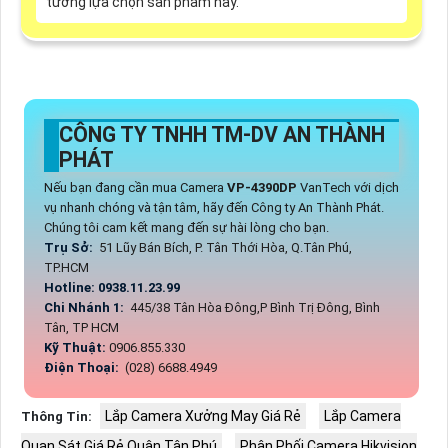
tưởng lựa chọn sản phẩm này.
CÔNG TY TNHH TM-DV AN THÀNH
PHÁT
Nếu bạn đang cần mua Camera
VP-4390DP
VanTech với dịch
vụ nhanh chóng và tận tâm, hãy đến Công ty An Thành Phát.
Chúng tôi cam kết mang đến sự hài lòng cho bạn.
Trụ Sở:
51 Lũy Bán Bích, P. Tân Thới Hòa, Q.Tân Phú,
TP.HCM
Hotline: 0938.11.23.99
Chi Nhánh 1:
445/38 Tân Hòa Đông,P Bình Trị Đông, Bình
Tân, TP HCM
Kỹ Thuật:
0906.855.330
Điện Thoại:
(028) 6688.4949
Lắp Camera Xưởng May Giá Rẻ
Lắp Camera
Thông Tin:
Quan Sát Giá Rẻ Quận Tân Phú
Phân Phối Camera Hikvision