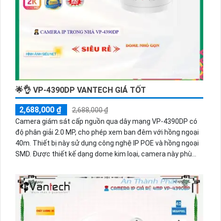
🌟👌 VP-4390DP VANTECH GIÁ TỐT
2,688,000 ₫
2,688,000 ₫
Camera giám sát cấp nguồn qua dây mạng VP-4390DP có
độ phân giải 2.0 MP, cho phép xem ban đêm với hồng ngoại
40m. Thiết bị này sử dụng công nghệ IP POE và hồng ngoại
SMD. Được thiết kế dạng dome kim loại, camera này phù
hợp cho cửa hàng, gia đình, căn hộ. Đặc biệt, nó còn tích
hợp chức năng thu âm rõ ràng, giúp bạn có thể nghe rõ các
âm thanh xung quanh.