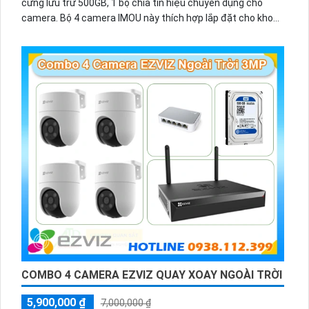
cứng lưu trữ 500GB, 1 bộ chia tín hiệu chuyên dụng cho
camera. Bộ 4 camera IMOU này thích hợp lắp đặt cho kho
hàng, nhà xưởng, khu phố và khu vực cần giám sát ngoài
trời.
COMBO 4 CAMERA EZVIZ QUAY XOAY NGOÀI TRỜI
5,900,000 ₫
7,000,000 ₫