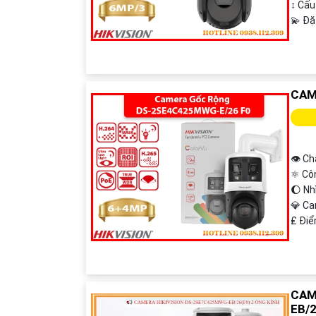
↕️ Cấ
️💫 Đ
CAM
👁 Ch
⚛️ Cô
🌔 Nh
💎 C
️₤ Đi
CAM
EB/2