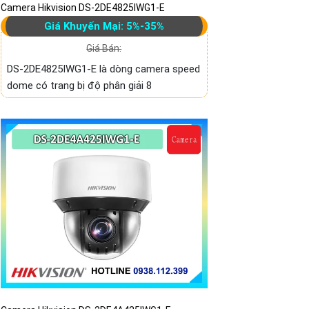
Camera Hikvision DS-2DE4825IWG1-E
Giá Khuyến Mại: 5%-35%
Giá Bán:
DS-2DE4825IWG1-E là dòng camera speed
dome có trang bị độ phân giải 8