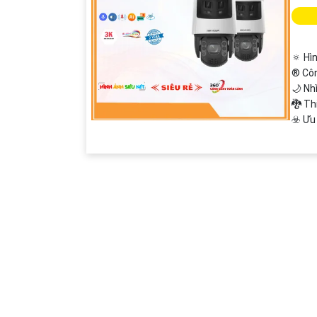
🔅 Hì
®️ Cô
🌙 Nh
🐉️ T
️☣️ Ư