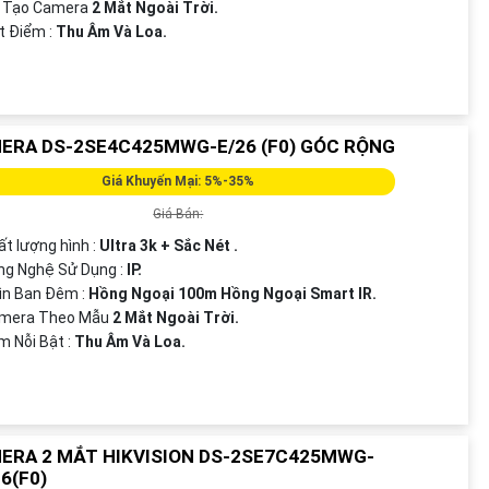
u Tạo Camera
2 Mắt Ngoài Trời.
ặt Điểm :
Thu Âm Và Loa.
ERA DS-2SE4C425MWG-E/26 (F0) GÓC RỘNG
Giá Khuyến Mại: 5%-35%
Giá Bán:
ất lượng hình :
Ultra 3k + Sắc Nét .
ng Nghệ Sử Dụng :
IP.
ìn Ban Đêm :
Hồng Ngoại 100m Hồng Ngoại Smart IR.
amera Theo Mẫu
2 Mắt Ngoài Trời.
ểm Nỗi Bật :
Thu Âm Và Loa.
ERA 2 MẮT HIKVISION DS-2SE7C425MWG-
6(F0)