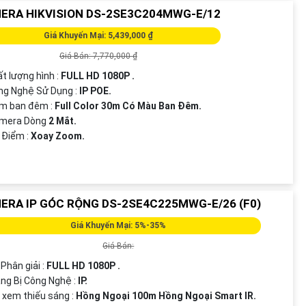
ERA HIKVISION DS-2SE3C204MWG-E/12
Giá Khuyến Mại: 5,439,000 ₫
Giá Bán: 7,770,000 ₫
t lượng hình :
FULL HD 1080P .
ng Nghệ Sử Dụng :
IP POE.
em ban đêm :
Full Color 30m Có Màu Ban Ðêm.
amera Dòng
2 Mắt.
u Điểm :
Xoay Zoom.
ERA IP GÓC RỘNG DS-2SE4C225MWG-E/26 (F0)
Giá Khuyến Mại: 5%-35%
Giá Bán:
 Phân giải :
FULL HD 1080P .
ang Bị Công Nghệ :
IP.
i xem thiếu sáng :
Hồng Ngoại 100m Hồng Ngoại Smart IR.