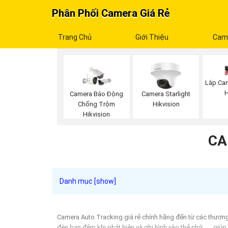
Phân Phối Camera Giá Rẻ
Trang Chủ
Giới Thiệu
Cam
Lắp Cam
H
Camera Báo Động
Camera Starlight
Chống Trộm
Hikvision
Hikvision
CA
Camera Auto Tracking giá rẻ chính hãng đến từ các thương 
đèn ban đêm khi phát hiện và ghi hình vào thẻ nhớ, ... gi