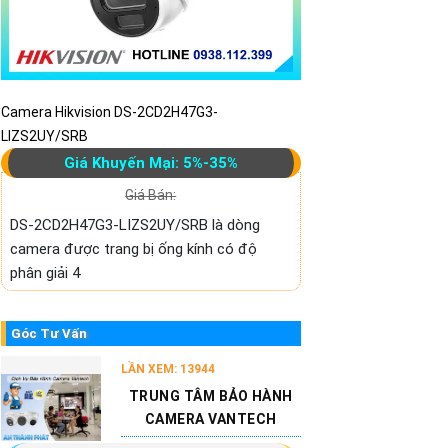
Camera Hikvision DS-2CD2H47G3-
LIZS2UY/SRB
Giá Khuyến Mại: 5%-35%
Giá Bán:
DS-2CD2H47G3-LIZS2UY/SRB là dòng
camera được trang bị ống kính có độ
phân giải 4
Góc Tư Vấn
LẦN XEM: 13944
TRUNG TÂM BẢO HÀNH
CAMERA VANTECH