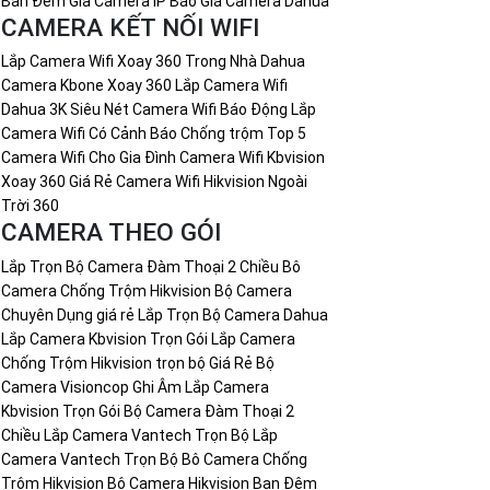
Ban Đêm
Gía Camera IP
Báo Giá Camera Dahua
CAMERA KẾT NỐI WIFI
Lắp Camera Wifi Xoay 360 Trong Nhà Dahua
Camera Kbone Xoay 360
Lắp Camera Wifi
Dahua 3K Siêu Nét
Camera Wifi Báo Động
Lắp
Camera Wifi Có Cảnh Báo Chống trộm
Top 5
Camera Wifi Cho Gia Đình
Camera Wifi Kbvision
Xoay 360 Giá Rẻ
Camera Wifi Hikvision Ngoài
Trời 360
CAMERA THEO GÓI
Lắp Trọn Bộ Camera Đàm Thoại 2 Chiều
Bô
Camera Chống Trộm Hikvision
Bộ Camera
Chuyên Dụng giá rẻ
Lắp Trọn Bộ Camera Dahua
Lắp Camera Kbvision Trọn Gói
Lắp Camera
Chống Trộm Hikvision trọn bộ Giá Rẻ
Bộ
Camera Visioncop Ghi Âm
Lắp Camera
Kbvision Trọn Gói
Bộ Camera Đàm Thoại 2
Chiều
Lắp Camera Vantech Trọn Bộ
Lắp
Camera Vantech Trọn Bộ
Bô Camera Chống
Trộm Hikvision
Bộ Camera Hikvision Ban Đêm