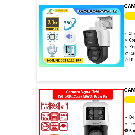
CAM
✨ Chấ
⚜️ Cô
🔅 X
💢 C
️💠 Ư
CAM
☀️ Độ
✳️ Tr
🌚 Kh