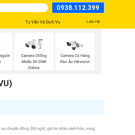
0938.112.399
Liên Hệ
Tư Vấn Và Dịch Vụ
Người
Camera Chống
Camera Có Hàng
n
Nhiễu 3D-DNR
Rào Ảo Hikvision
Dahua
VU)
n sự chuyển động đột ngột, gửi tin nhắn cảnh báo, sáng