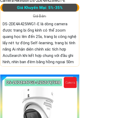
Camera Hikvision DS-2DE4A425IWG1-E
Giá Khuyến Mại: 5%-35%
Giá Bán:
DS-2DE4A425IWG1-E là dòng camera
được trang bị ống kính có thể zoom
quang học lên đến 25x, trang bị công nghệ
lấy nét tự động Self-learning, trang bị tính
năng Ai nhận diện chính xác tích hợp
AcuSearch khi kết hợp chung với đầu ghi
hình, nhìn ban đêm bằng hồng ngoại 50m