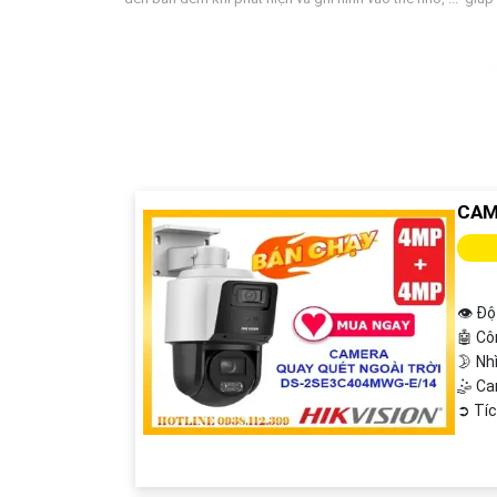
CAM
👁 Độ
🤖️ C
🌛 Nh
🤹 C
️➲ Tí
'