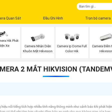
era Quan Sát
Đầu Ghi Hình
Trọn bộ camera
era Hik Phát
iện Xe
Camera Nhận Diện
Camera Đếm 
Camera Ip Dome Full
Khuôn Mặt Hikvision
Hikvisio
Color Hik
MERA 2 MẮT HIKVISION (TANDEM
hiệu nổi tiếng tích hợp nhiều tính năng thông minh như cảnh báo khi phát hiệ
úp bạn có thể yên tâm hơn về việc đảm bảo an ninh cho mọi không gian của bạn.