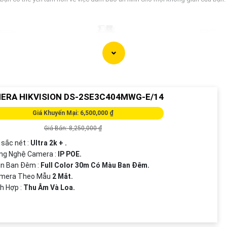
ERA HIKVISION DS-2SE3C404MWG-E/14
Giá Khuyến Mại: 6,500,000 ₫
Giá Bán: 8,250,000 ₫
 sắc nét :
Ultra 2k + .
ông Nghệ Camera :
IP POE.
ìn Ban Đêm :
Full Color 30m Có Màu Ban Ðêm.
amera Theo Mẫu
2 Mắt.
ch Hợp :
Thu Âm Và Loa.