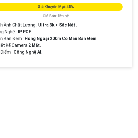
Giá Khuyến Mại: 45%
Giá Bán: liên hệ
nh Ành Chất Lượng :
Ultra 3k + Sắc Nét .
ng Nghệ :
IP POE.
ìn Ban Đêm :
Hồng Ngoại 200m Có Màu Ban Ðêm.
hiết Kế Camera
2 Mắt.
u Điểm :
Công Nghệ AI.