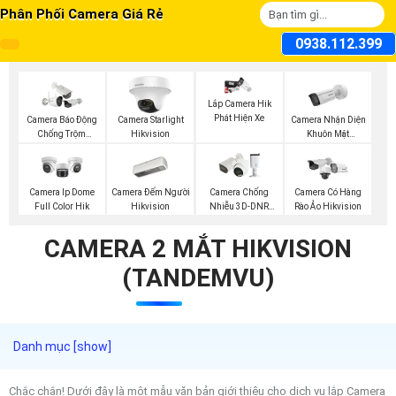
Phân Phối Camera Giá Rẻ
0938.112.399
Lắp Camera Hik
Phát Hiện Xe
Camera Nhận Diện
Camera Báo Động
Camera Starlight
Khuôn Mặt
Chống Trộm
Hikvision
Hikvision
Hikvision
Camera Đếm Người
Camera Ip Dome
Camera Chống
Camera Có Hàng
Hikvision
Full Color Hik
Nhiễu 3D-DNR
Rào Ảo Hikvision
Dahua
CAMERA 2 MẮT HIKVISION
(TANDEMVU)
Chắc chắn! Dưới đây là một mẫu văn bản giới thiệu cho dịch vụ lắp Camera