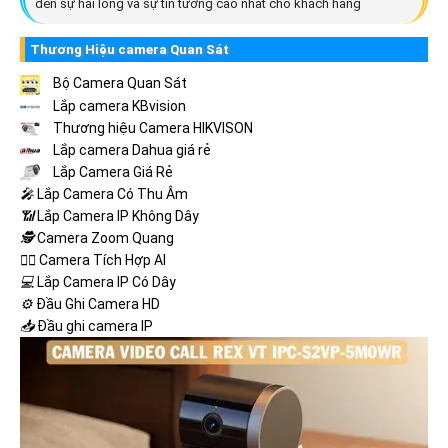
đến sự hài lòng và sự tin tưởng cao nhất cho khách hàng
Thương Hiệu camera Quan Sát
Bộ Camera Quan Sát
Lắp camera KBvision
Thương hiệu Camera HIKVISON
Lắp camera Dahua giá rẻ
Lắp Camera Giá Rẻ
️🎤️
Lắp Camera Có Thu Âm
📶
Lắp Camera IP Không Dây
🕵️
Camera Zoom Quang
🧛‍♀️
Camera Tích Hợp AI
💻
Lắp Camera IP Có Dây
⚙️
Đầu Ghi Camera HD
📥
Đầu ghi camera IP