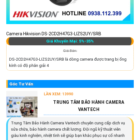
Camera Hikvision DS-2CD2H47G3-LIZS2UY/SRB
Giá Khuyến Mại: 5%-35%
Giá Bán:
DS-2CD2H47G3-LIZS2UY/SRB là dòng camera được trang bị ống
kính có độ phân giải 4
Góc Tư Vấn
LẦN XEM: 13990
TRUNG TÂM BẢO HÀNH CAMERA
VANTECH
Trung Tâm Bảo Hành Camera Vantech chuyên cung cấp dịch vụ
sửa chữa, bảo hành camera chất lượng. Đội ngũ kỹ thuật viên
giàu kinh nghiệm, nhiệt tình sẽ giúp bạn khắc phục sự cố nhanh