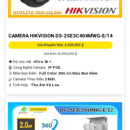
nay với Camera Hikvision - sự lựa chọn hoàn hảo của bạn!
Cảm ơn bạn đã tin tưởng và chọn lựa dịch vụ của chúng tôi!
Hi vọng bạn sẽ tìm thấy mẫu văn bản này phát huy được nhiều tính năng.
Nếu cần thêm sự hỗ trợ, đừng ngần ngại để lại câu hỏi Cung cấp cho công
trình!
CAMERA HIKVISION DS-2SE3C404MWG-E/14
Giá Khuyến Mại: 6,500,000 ₫
Giá Bán: 8,250,000 ₫
👁 Độ sắc nét :
Ultra 2k + .
🤖️ Công Nghệ Camera :
IP POE.
🌛 Nhìn Ban Đêm :
Full Color 30m Có Màu Ban Ðêm.
🤹 Camera Theo Mẫu
2 Mắt.
️➲ Tích Hợp :
Thu Âm Và Loa.
'