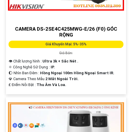
CAMERA DS-2SE4C425MWG-E/26 (F0) GÓC
RỘNG
Giá Khuyến Mại: 5%-35%
Giá Bán:
👁 Chất lượng hình :
Ultra 3k + Sắc Nét .
⚛️ Công Nghệ Sử Dụng :
IP.
🌔 Nhìn Ban Đêm :
Hồng Ngoại 100m Hồng Ngoại Smart IR.
💎 Camera Theo Mẫu
2 Mắt Ngoài Trời.
️₤ Điểm Nỗi Bật :
Thu Âm Và Loa.