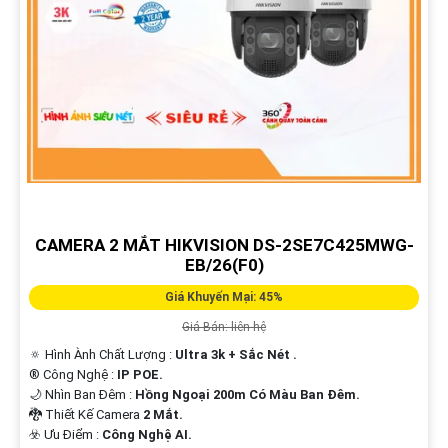
CAMERA 2 MẮT HIKVISION DS-2SE7C425MWG-
EB/26(F0)
Giá Khuyến Mại: 45%
Giá Bán: liên hệ
🔅 Hình Ành Chất Lượng :
Ultra 3k + Sắc Nét .
®️ Công Nghệ :
IP POE.
🌙 Nhìn Ban Đêm :
Hồng Ngoại 200m Có Màu Ban Ðêm.
🐉️ Thiết Kế Camera
2 Mắt.
️☣️ Ưu Điểm :
Công Nghệ AI.