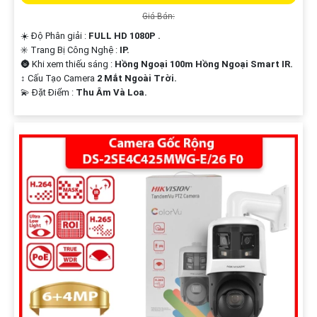
Giá Bán:
☀️ Độ Phân giải :
FULL HD 1080P .
✳️ Trang Bị Công Nghệ :
IP.
🌚 Khi xem thiếu sáng :
Hồng Ngoại 100m Hồng Ngoại Smart IR.
↕️ Cấu Tạo Camera
2 Mắt Ngoài Trời.
️💫 Đặt Điểm :
Thu Âm Và Loa.