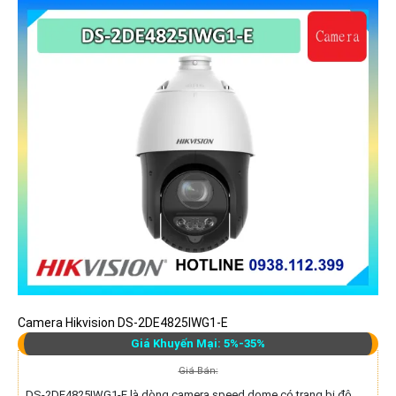
Camera Hikvision DS-2DE4825IWG1-E
Giá Khuyến Mại: 5%-35%
Giá Bán:
DS-2DE4825IWG1-E là dòng camera speed dome có trang bị độ