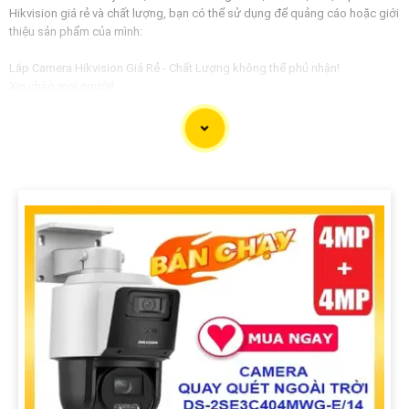
Hikvision giá rẻ và chất lượng, bạn có thể sử dụng để quảng cáo hoặc giới
thiệu sản phẩm của mình:
Lắp Camera Hikvision Giá Rẻ - Chất Lượng không thể phủ nhận!
Xin chào mọi người!
Bạn đang tìm kiếm giải pháp an ninh hoàn hảo cho ngôi nhà, văn phòng
hay cửa hàng của mình? Hãy yên tâm với dịch vụ lắp Camera Hikvision của
chúng tôi - mang đến sự an tâm và chất lượng không thể phủ nhận!
Tại sao nên chọn chúng tôi?
1:
Giá cả phải chăng: Chúng tôi cam kết cung cấp giải pháp lắp đặt
Camera Hikvision với mức giá hợp lý, phù hợp với túi tiền của mọi người. 🦉
2:
Chất lượng đỉnh cao: Camera Hikvision là thương hiệu nổi tiếng với chất
lượng hình ảnh sắc nét, độ tin cậy cao và tính năng thông minh vượt trội. ✪
3:
Dịch vụ chuyên nghiệp: Đội ngũ kỹ thuật viên giàu kinh nghiệm, nhiệt tình
và chuyên nghiệp sẽ tự tin việc lắp đặt Camera diễn ra nhanh chóng và hiệu
quả.
Hãy để chúng tôi bảo vệ không gian quý giá của bạn một cách an toàn và
hiệu quả nhất!
Liên hệ ngay với chúng tôi để được tư vấn và báo giá chi tiết:
Địa chỉ: [Điền địa chỉ công ty của bạn]Số điện thoại: [Điền số điện thoại liên
hệ]
Hãy đầu tư vào an ninh cho gia đình và doanh nghiệp của bạn ngay hôm