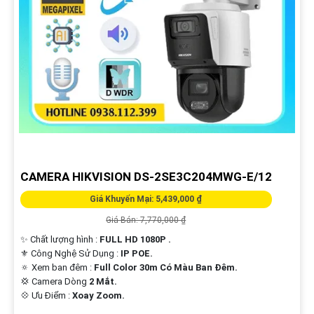
CAMERA HIKVISION DS-2SE3C204MWG-E/12
Giá Khuyến Mại: 5,439,000 ₫
Giá Bán: 7,770,000 ₫
✨ Chất lượng hình :
FULL HD 1080P .
⚜️ Công Nghệ Sử Dụng :
IP POE.
🔅 Xem ban đêm :
Full Color 30m Có Màu Ban Ðêm.
💢 Camera Dòng
2 Mắt.
️💠 Ưu Điểm :
Xoay Zoom.