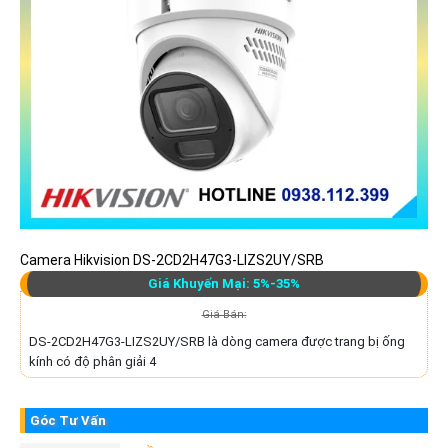
Camera Hikvision DS-2CD2H47G3-LIZS2UY/SRB
Giá Khuyến Mại: 5%-35%
Giá Bán:
DS-2CD2H47G3-LIZS2UY/SRB là dòng camera được trang bị ống
kính có độ phân giải 4
Góc Tư Vấn