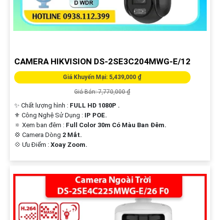
CAMERA HIKVISION DS-2SE3C204MWG-E/12
Giá Khuyến Mại: 5,439,000 ₫
Giá Bán: 7,770,000 ₫
✨ Chất lượng hình :
FULL HD 1080P .
⚜️ Công Nghệ Sử Dụng :
IP POE.
🔅 Xem ban đêm :
Full Color 30m Có Màu Ban Ðêm.
💢 Camera Dòng
2 Mắt.
️💠 Ưu Điểm :
Xoay Zoom.