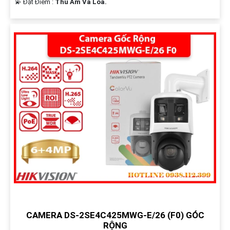
️💫 Đặt Điểm :
Thu Âm Và Loa.
CAMERA DS-2SE4C425MWG-E/26 (F0) GÓC
RỘNG