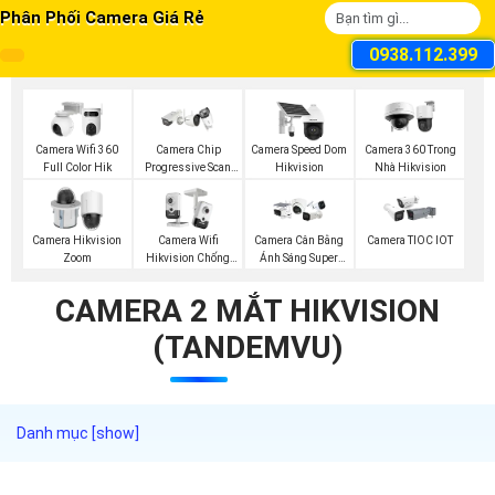
Phân Phối Camera Giá Rẻ
0938.112.399
Camera Wifi 360
Camera Chip
Camera Speed Dom
Camera 360 Trong
Full Color Hik
Progressive Scan
Hikvision
Nhà Hikvision
CMOS Hikvision
Camera Hikvision
Camera Wifi
Camera Cân Bằng
Camera TIOC IOT
Zoom
Hikvision Chống
Ánh Sáng Super
Trộm
Adapt
CAMERA 2 MẮT HIKVISION
(TANDEMVU)