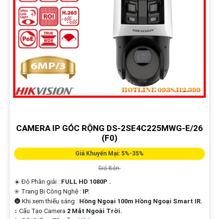
CAMERA IP GÓC RỘNG DS-2SE4C225MWG-E/26
(F0)
Giá Khuyến Mại: 5%-35%
Giá Bán:
☀️ Độ Phân giải :
FULL HD 1080P .
✳️ Trang Bị Công Nghệ :
IP.
🌚 Khi xem thiếu sáng :
Hồng Ngoại 100m Hồng Ngoại Smart IR.
↕️ Cấu Tạo Camera
2 Mắt Ngoài Trời.