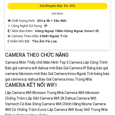
Giá Khuyến Mại: 5%-35%
Giá Bán:
👁 Chất lượng hình :
Ultra 3k + Sắc Nét .
⚛️ Công Nghệ Sử Dụng :
IP.
🌔 Nhìn Ban Đêm :
Hồng Ngoại 100m Hồng Ngoại Smart IR.
💎 Camera Theo Mẫu
2 Mắt Ngoài Trời.
️₤ Điểm Nỗi Bật :
Thu Âm Và Loa.
CAMERA THEO CHỨC NĂNG
Camera Nhìn Thấy chữ Màn Hình
Top 5 Camera Lắp Công Trình
Báo giá camera wifi dahua mới
Báo Giá Camera IP
Bảng báo giá
camera hikvision mới
Báo Giá Camera Imou Ngoài Trời
bảng báo
giá camera ip dahua
Báo Giá Camera imou Trong Nhà
CAMERA KẾT NỐI WIFI
Lắp Camera Wifi Kbvision Trong Nhà
Camera Wifi Hikvision
Chống Trộm
Lắp Đặt Camera Wifi 2K Dahua
Camera Wifi
Vantech Có Báo Động
Camera Wifi Chính Hãng Kbone
Camera
Wifi Có Chống Trộm Ezviz
Lắp Camera Wifi Xoay 360 Trong Nhà