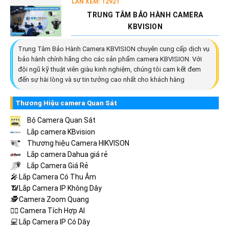
LẦN XEM: 12921
TRUNG TÂM BẢO HÀNH CAMERA
KBVISION
Trung Tâm Bảo Hành Camera KBVISION chuyên cung cấp dịch vụ
bảo hành chính hãng cho các sản phẩm camera KBVISION. Với
đội ngũ kỹ thuật viên giàu kinh nghiệm, chúng tôi cam kết đem
đến sự hài lòng và sự tin tưởng cao nhất cho khách hàng
Thương Hiệu camera Quan Sát
Bộ Camera Quan Sát
Lắp camera KBvision
Thương hiệu Camera HIKVISON
Lắp camera Dahua giá rẻ
Lắp Camera Giá Rẻ
️🎤️
Lắp Camera Có Thu Âm
📶
Lắp Camera IP Không Dây
🕵️
Camera Zoom Quang
🧛‍♀️
Camera Tích Hợp AI
💻
Lắp Camera IP Có Dây