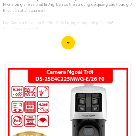
Hikvision giá rẻ và chất lượng, bạn có thể sử dụng để quảng cáo hoặc giới
thiệu sản phẩm của mình:
Lắp Camera Hikvision Giá Rẻ - Chất Lượng không thể phủ nhận!
Xin chào mọi người!
Bạn đang tìm kiếm giải pháp an ninh hoàn hảo cho ngôi nhà, văn phòng
hay cửa hàng của mình? Hãy yên tâm với dịch vụ lắp Camera Hikvision của
chúng tôi - mang đến sự an tâm và chất lượng không thể phủ nhận!
Tại sao nên chọn chúng tôi?
1:
Giá cả phải chăng: Chúng tôi cam kết cung cấp giải pháp lắp đặt
Camera Hikvision với mức giá hợp lý, phù hợp với túi tiền của mọi người. 🦉
2:
Chất lượng đỉnh cao: Camera Hikvision là thương hiệu nổi tiếng với chất
lượng hình ảnh sắc nét, độ tin cậy cao và tính năng thông minh vượt trội. ✪
3:
Dịch vụ chuyên nghiệp: Đội ngũ kỹ thuật viên giàu kinh nghiệm, nhiệt tình
và chuyên nghiệp sẽ tự tin việc lắp đặt Camera diễn ra nhanh chóng và hiệu
quả.
Hãy để chúng tôi bảo vệ không gian quý giá của bạn một cách an toàn và
hiệu quả nhất!
Liên hệ ngay với chúng tôi để được tư vấn và báo giá chi tiết:
Địa chỉ: [Điền địa chỉ công ty của bạn]Số điện thoại: [Điền số điện thoại liên
hệ]
Hãy đầu tư vào an ninh cho gia đình và doanh nghiệp của bạn ngay hôm