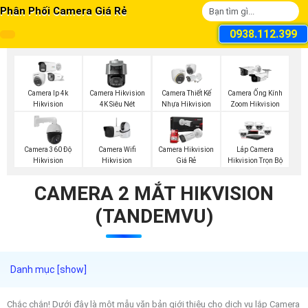
Phân Phối Camera Giá Rẻ
0938.112.399
Camera Ip 4k
Camera Hikvision
Camera Thiết Kế
Camera Ống Kính
Hikvision
4K Siêu Nét
Nhựa Hikvision
Zoom Hikvision
Camera Wifi
Camera 360 Độ
Camera Hikvision
Lắp Camera
Hikvision
Hikvision
Giá Rẻ
Hikvision Trọn Bộ
CAMERA 2 MẮT HIKVISION
(TANDEMVU)
Chắc chắn! Dưới đây là một mẫu văn bản giới thiệu cho dịch vụ lắp Camera