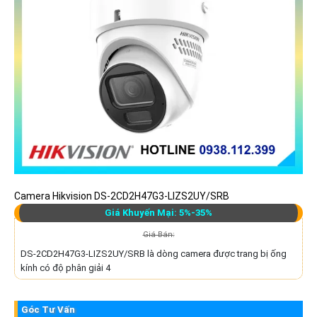
Camera Hikvision DS-2CD2H47G3-LIZS2UY/SRB
Giá Khuyến Mại: 5%-35%
Giá Bán:
DS-2CD2H47G3-LIZS2UY/SRB là dòng camera được trang bị ống
kính có độ phân giải 4
Góc Tư Vấn