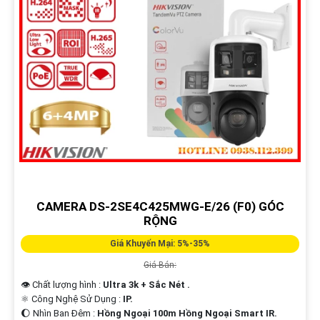
CAMERA DS-2SE4C425MWG-E/26 (F0) GÓC
RỘNG
Giá Khuyến Mại: 5%-35%
Giá Bán:
👁 Chất lượng hình :
Ultra 3k + Sắc Nét .
⚛️ Công Nghệ Sử Dụng :
IP.
🌔 Nhìn Ban Đêm :
Hồng Ngoại 100m Hồng Ngoại Smart IR.