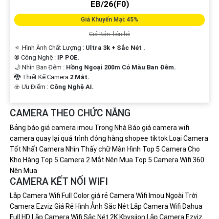
EB/26(F0)
Giá Khuyến Mại: 45%
Giá Bán: liên hệ
🔅 Hình Ành Chất Lượng :
Ultra 3k + Sắc Nét .
®️ Công Nghệ :
IP POE.
🌙 Nhìn Ban Đêm :
Hồng Ngoại 200m Có Màu Ban Ðêm.
🐉️ Thiết Kế Camera
2 Mắt.
️☣️ Ưu Điểm :
Công Nghệ AI.
CAMERA THEO CHỨC NĂNG
Bảng báo giá camera imou Trong Nhà
Báo giá camera wifi
camera quay lại quá trình đóng hàng shopee tiktok
Loại Camera
Tốt Nhất
Camera Nhìn Thấy chữ Màn Hình
Top 5 Camera Cho
Kho Hàng
Top 5 Camera 2 Mắt Nên Mua
Top 5 Camera Wifi 360
Nên Mua
CAMERA KẾT NỐI WIFI
Lắp Camera Wifi Full Color giá rẻ
Camera Wifi Imou Ngoài Trời
Camera Ezviz Giá Rẻ Hình Ảnh Sắc Nét
Lắp Camera Wifi Dahua
Full HD
Lắp Camera Wifi Sắc Nét 2K Kbvsiion
Lắp Camera Ezviz