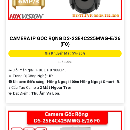
nay với Camera Hikvision - sự lựa chọn hoàn hảo của bạn!
Cảm ơn bạn đã tin tưởng và chọn lựa dịch vụ của chúng tôi!
Hi vọng bạn sẽ tìm thấy mẫu văn bản này phát huy được nhiều tính năng.
Nếu cần thêm sự hỗ trợ, đừng ngần ngại để lại câu hỏi Cung cấp cho công
trình!
CAMERA IP GÓC RỘNG DS-2SE4C225MWG-E/26
(F0)
Giá Khuyến Mại: 5%-35%
Giá Bán:
☀️ Độ Phân giải :
FULL HD 1080P .
✳️ Trang Bị Công Nghệ :
IP.
🌚 Khi xem thiếu sáng :
Hồng Ngoại 100m Hồng Ngoại Smart IR.
↕️ Cấu Tạo Camera
2 Mắt Ngoài Trời.
️💫 Đặt Điểm :
Thu Âm Và Loa.
'