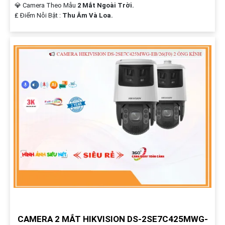
💎 Camera Theo Mẫu
2 Mắt Ngoài Trời.
️₤ Điểm Nỗi Bật :
Thu Âm Và Loa.
CAMERA 2 MẮT HIKVISION DS-2SE7C425MWG-