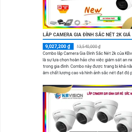
LẮP CAMERA GIA ĐÌNH SẮC NÉT 2K GIÁ
9,027,200 ₫
13,540,000 ₫
Combo lắp Camera Gia Đình Sắc Nét 2k của KBv
là sự lựa chọn hoàn hảo cho việc giám sát an n
trong gia đình. Combo này được trang bị khả năng thu
âm chất lượng cao và hình ảnh sắc nét đạt độ 
giải 2k, mang lại trải nghiệm giám sát tuyệt vời