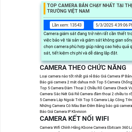
dễ dàng
TOP CAMERA BÁN CHẠY NHẤT TẠI TH
TRƯỜNG VIỆT NAM
Lần xem: 13543
5/3/2025 4:39:06 
Camera giám sát đang trở nên rất cần thiết tr
việc bảo vệ tài sản và giám sát không gian sống. L
chọn camera phù hợp giúp nâng cao hiệu quả 
sát, tiết kiệm chi phí và dễ dàng lắp đặt.
CAMERA THEO CHỨC NĂNG
Loại camera nào tốt nhất giá rẻ
Báo Giá Camera IP
Bảng
Báo giá camera 2 mắt dahua mới
Top 5 Camera Chống
Top 5 Camera Đàm Thoại 2 Chiều Rõ
Camera Check Va
Camera Sắc Nét Giá Rẻ
Camera đàm thoại 2 chiều to r
5 Camera Lắp Ngoài Trời
Top 5 Camera Lắp Công Trì
Những Camera Có Màu Ban Đêm
Bảng báo giá camera
Báo Giá Camera IP Kbvision
CAMERA KẾT NỐI WIFI
Camera Wifi Chính Hãng Kbone
Camera Ebitcam 360
L