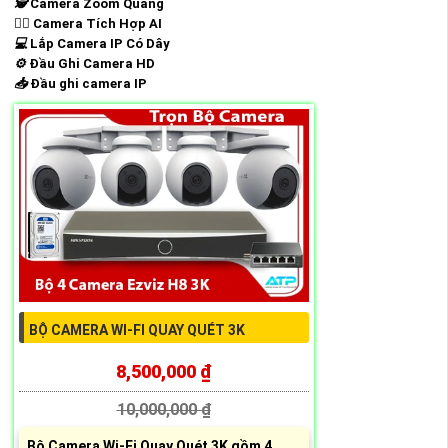
🕵️
Camera Zoom Quang
🧛‍♀️
Camera Tích Hợp AI
💻
Lắp Camera IP Có Dây
⚙️
Đầu Ghi Camera HD
📥
Đầu ghi camera IP
BỘ CAMERA WI-FI QUAY QUÉT 3K
8,500,000 ₫
10,000,000 ₫
Bộ Camera Wi-Fi Quay Quét 3K gồm 4