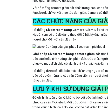
hiệu quả, linh hoạt và tiết kiệm.
Với hệ thống camera giám sát chất lượng cao, các sân P
Facebook chỉ với vài thao tác đơn giản. Camera có thể 
CÁC CHỨC NĂNG CỦA GIẢ
Hệ thống
Livestream Bằng Camera Giám Sát
hỗ tr
Người xem có thể dễ dàng theo dõi ở bất kỳ đâu, giúp
người chơi đến với sân đấu này.
Giải pháp Livestream bằng camera giám sát
tích 
đặc sắc hoặc tình huống cần phân tích. Đặc biệt, người
phục vụ mục đích chia sẻ, đánh giá kỹ thuật hoặc làm 
Hệ thống được cài đặt bảo mật, chỉ những người có mặt
bảo vệ quyền riêng tư của vận động viên và người chơi
từng trận đấu.
LƯU Ý KHI SỬ DỤNG GIẢI
Để ghi hình toàn diện và không bỏ sót các tình huống t
chéo của sân Pickleball. Mỗi góc bố trí một camera s
trong khung hình, cả 2 đội đều có thể cắt video khoản