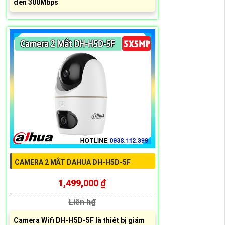
đến 300Mbps
CAMERA 2 MẮT DAHUA DH-H5D-5F
1,499,000 ₫
Liên h₫
Camera Wifi DH-H5D-5F là thiết bị giám