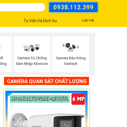
0938.112.399
Liên Hệ
Tư Vấn Và Dịch Vụ
fi
Camera Có Chống
Camera Báo Động
hống
Xâm Nhập Kbvision
Vantech
CAMERA QUAN SÁT CHẤT LƯỢNG