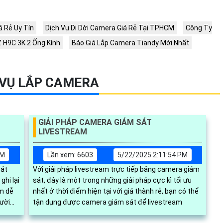
 Rẻ Uy Tín
Dịch Vụ Di Dời Camera Giá Rẻ Tại TPHCM
Công Ty
 H9C 3K 2 Ống Kính
Báo Giá Lắp Camera Tiandy Mới Nhất
 VỤ LẮP CAMERA
GIẢI PHÁP CAMERA GIÁM SÁT
LIVESTREAM
PM
Lần xem: 6603
5/22/2025 2:11:54 PM
Sát
Với giải pháp livestream trực tiếp bằng camera giám
hi lại
sát, đây là một trong những giải pháp cực kì tối ưu
em dễ
nhất ở thời điểm hiện tại với giá thành rẻ, bạn có thể
tận dụng được camera giám sát để livestream
p và