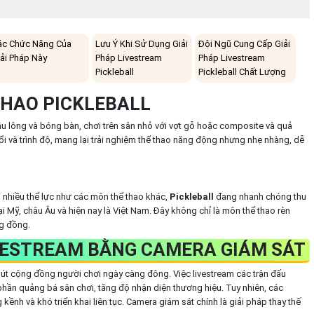
ác Chức Năng Của
Lưu Ý Khi Sử Dụng Giải
Đội Ngũ Cung Cấp Giải
iải Pháp Này
Pháp Livestream
Pháp Livestream
Pickleball
Pickleball Chất Lượng
 THAO PICKLEBALL
ầu lông và bóng bàn, chơi trên sân nhỏ với vợt gỗ hoặc composite và quả
ổi và trình độ, mang lại trải nghiệm thể thao năng động nhưng nhẹ nhàng, dễ
hỏi nhiều thể lực như các môn thể thao khác,
Pickleball
đang nhanh chóng thu
ại Mỹ, châu Âu và hiện nay là Việt Nam. Đây không chỉ là môn thể thao rèn
ng đồng.
LIVESTREAM BẰNG CAMERA GIÁM SÁT
hút cộng đồng người chơi ngày càng đông. Việc livestream các trận đấu
hần quảng bá sân chơi, tăng độ nhận diện thương hiệu. Tuy nhiên, các
nh và khó triển khai liên tục. Camera giám sát chính là giải pháp thay thế