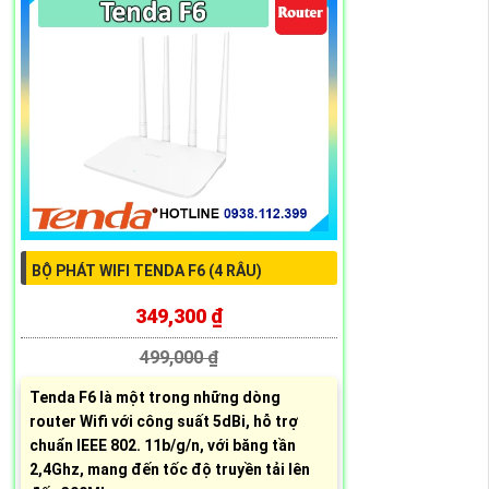
BỘ PHÁT WIFI TENDA F6 (4 RÂU)
349,300 ₫
499,000 ₫
Tenda F6 là một trong những dòng
router Wifi với công suất 5dBi, hỗ trợ
chuẩn IEEE 802. 11b/g/n, với băng tần
2,4Ghz, mang đến tốc độ truyền tải lên