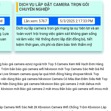
Ị
DỊCH VỤ LẮP ĐẶT CAMERA TRỌN GÓI
CHUYÊN NGHIỆP
PM
Lần xem: 5767
5/3/2025 2:17:33 PM
ong
Dịch vụ lắp camera trọn gói mang lại sự tiện lợi và an
ựa
toàn vượt trội trong việc giám sát không gian sống
quan
và làm việc. Hệ thống được lắp đặt đồng bộ, tiết
kiệm thời gian, chi phí và đảm bảo tính thẩm mỹ
 báo giá camera ezviz ngoài trời
Top 5 Camera Xem Mã Vạch Đơn Hàng
 Trộm
bản báo giá camera wifi hikvision mới
Top Camera Sắc Nét Giá Rẻ
r Live Stream
camera quay lại quá trình đóng hàng shopee tiktok
Top
õ nên dùng
Báo giá camera hikvision
Camera Có Màu Ban Đêm Siêu Nét
Top
nh Nên Dùng
Báo giá camera hikvision
Báo giá camera 2 mắt dahua mới
 kbvision mới
Báo giá camera 2 mắt imou
Bản báo giá camera wifi imou mới
ắp Camera Wifi Sắc Nét 2K Kbvsiion
Camera Wifi Chống Trộm Kbvision
Lắp