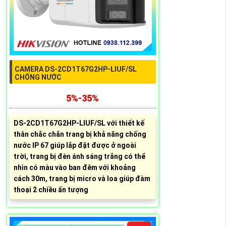
CAMERA DS-2CD1T67G2HP-LIUF/SL
CHỐNG NƯỚC
5%-35%
DS-2CD1T67G2HP-LIUF/SL với thiết kế
thân chắc chắn trang bị khả năng chống
nước IP 67 giúp lắp đặt được ở ngoài
trời, trang bị đèn ánh sáng trắng có thể
nhìn có màu vào ban đêm với khoảng
cách 30m, trang bị micro và loa giúp đàm
thoại 2 chiều ấn tượng