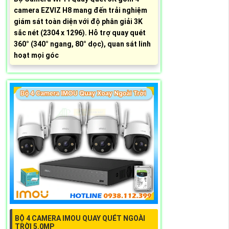
camera EZVIZ H8 mang đến trải nghiệm
giám sát toàn diện với độ phân giải 3K
sắc nét (2304 x 1296). Hỗ trợ quay quét
360° (340° ngang, 80° dọc), quan sát linh
hoạt mọi góc
BỘ 4 CAMERA IMOU QUAY QUÉT NGOÀI
TRỜI 5.0MP