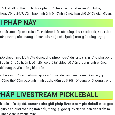
ickleball có thể ghi hình và phát trực tiếp các trận đấu lên YouTube,
hoạt động 24/7, đảm bảo hình ảnh ổn định, rõ nét, hạn chế tối đa gián đoạn.
I PHÁP NÀY
ợ phát trực tiếp các trận đấu Pickleball lên nền tảng như Facebook, YouTube.
 tăng tương tác, quảng bá sân đấu hoặc câu lạc bộ một giúp tăng lượng
hợp chức năng lưu trữ tự động, cho phép người dùng tua lại những pha bóng
 quản lý hoặc huấn luyện viên có thể tải video về điện thoại nhanh chóng,
nội dung truyền thông hấp dẫn.
 tại sân mới có thể truy cập và sử dụng dữ liệu livestream. Điều này giúp
, đồng thời đảm bảo tính minh bạch, kiểm soát tốt nội dung phát sóng trong
 PHÁP LIVESTREAM PICKLEBALL
hi đấu, nên lắp đặt
camera cho giải pháp livestream pickleball
ở hai góc
ẽ giúp bao quát toàn bộ trận đấu, mang lại góc quay đẹp và hạn chế điểm mù
h khắc đánh hay của mình.