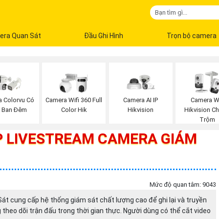
era Quan Sát
Đầu Ghi Hình
Trọn bộ camera
 Colorvu Có
Camera Wifi 360 Full
Camera AI IP
Camera Wi
 Ban Đêm
Color Hik
Hikvision
Hikvision C
Trộm
ÁP LIVESTREAM CAMERA GIÁM
Mức độ quan tâm: 9043
át cung cấp hệ thống giám sát chất lượng cao để ghi lại và truyền
 theo dõi trận đấu trong thời gian thực. Người dùng có thể cắt video