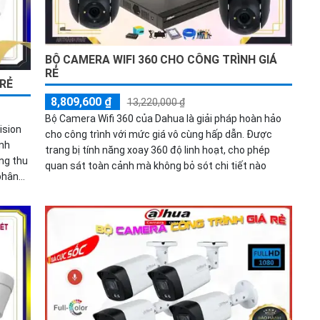
BỘ CAMERA WIFI 360 CHO CÔNG TRÌNH GIÁ
RẺ
 RẺ
8,809,600 ₫
13,220,000 ₫
Bộ Camera Wifi 360 của Dahua là giải pháp hoàn hảo
ision
cho công trình với mức giá vô cùng hấp dẫn. Được
inh
trang bị tính năng xoay 360 độ linh hoạt, cho phép
quan sát toàn cảnh mà không bỏ sót chi tiết nào
phân