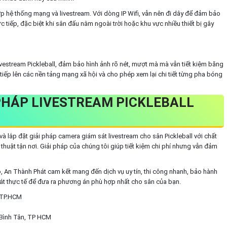
p hệ thống mạng và livestream. Với dòng IP Wifi, vẫn nên đi dây để đảm bảo
rực tiếp, đặc biệt khi sân đấu nằm ngoài trời hoặc khu vực nhiều thiết bị gây
ivestream Pickleball, đảm bảo hình ảnh rõ nét, mượt mà mà vẫn tiết kiệm băng
tiếp lên các nền tảng mạng xã hội và cho phép xem lại chi tiết từng pha bóng
 PHÁP LIVESTREAM PICKLEBALL
và lắp đặt giải pháp camera giám sát livestream cho sân Pickleball với chất
 thuật tận nơi. Giải pháp của chúng tôi giúp tiết kiệm chi phí nhưng vẫn đảm
ỏ, An Thành Phát cam kết mang đến dịch vụ uy tín, thi công nhanh, bảo hành
sát thực tế để đưa ra phương án phù hợp nhất cho sân của bạn.
, TP.HCM
 Bình Tân, TP HCM