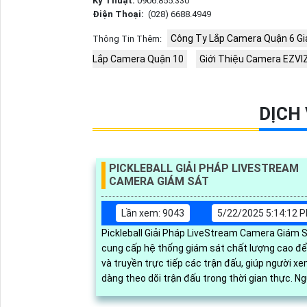
Kỹ Thuật:
0906.855.330
Điện Thoại:
(028) 6688.4949
Công Ty Lắp Camera Quận 6 Giá
Thông Tin Thêm:
Lắp Camera Quận 10
Giới Thiệu Camera EZVIZ
DỊCH
PICKLEBALL GIẢI PHÁP LIVESTREAM
CAMERA GIÁM SÁT
Lần xem: 9043
5/22/2025 5:14:12 
Pickleball Giải Pháp LiveStream Camera Giám 
cung cấp hệ thống giám sát chất lượng cao để g
và truyền trực tiếp các trận đấu, giúp người x
dàng theo dõi trận đấu trong thời gian thực. Người
dùng có thể cắt video khoảnh khắc hay trực tiế