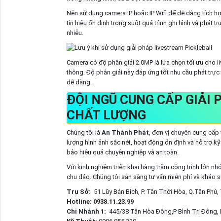
Nên sử dụng camera IP hoặc IP Wifi để dễ dàng tích hợ
tín hiệu ổn định trong suốt quá trình ghi hình và phát t
nhiễu.
Camera có độ phân giải 2.0MP là lựa chọn tối ưu cho l
thông. Độ phân giải này đáp ứng tốt nhu cầu phát trực 
dễ dàng.
ĐỘI NGŨ CUNG CẤP GIẢI
CHẤT LƯỢNG
Chúng tôi là
An Thành Phát
, đơn vị chuyên cung cấp 
lượng hình ảnh sắc nét, hoạt động ổn định và hỗ trợ kỹ
bảo hiệu quả chuyên nghiệp và an toàn.
Với kinh nghiệm triển khai hàng trăm công trình lớn nh
chu đáo. Chúng tôi sẵn sàng tư vấn miễn phí và khảo 
Trụ Sở:
51 Lũy Bán Bích, P. Tân Thới Hòa, Q.Tân Phú
Hotline: 0938.11.23.99
Chi Nhánh 1:
445/38 Tân Hòa Đông,P Bình Trị Đông,