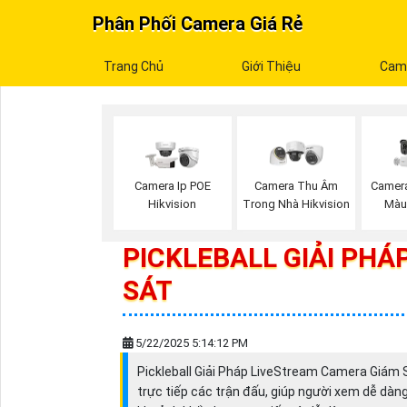
Phân Phối Camera Giá Rẻ
Trang Chủ
Giới Thiệu
Cam
Camera Ip POE
Camera Thu Âm
Camera
Hikvision
Trong Nhà Hikvision
Màu
PICKLEBALL GIẢI PH
SÁT
5/22/2025 5:14:12 PM
Pickleball Giải Pháp LiveStream Camera Giám S
trực tiếp các trận đấu, giúp người xem dễ dàng