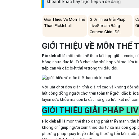
khoảnh khắc hay trực tiếp và dễ dàng.
Giới Thiệu Về Môn Thể
Giới Thiêu Giải Pháp
C
Thao Pickleball
LiveStream Bằng
G
Camera Giám Sát
GIỚI THIỆU VỀ MÔN THỂ
Pickleball
là một môn thể thao kết hợp giữa tennis, c
bóng nhựa đục lỗ. Trò chơi này phù hợp với mọi lứa tu
tiếp cận và đặc biệt thú vị trong thi đấu đôi.
Với luật chơi đơn giản, tính giải trí cao và không đòi 
hút cộng đồng người chơi trên toàn thế giới, đặc biệt t
luyện sức khỏe mà còn là cầu nối giao lưu, kết nối cộ
GIỚI THIÊU GIẢI PHÁP 
Pickleball
là môn thể thao đang phát triển mạnh, thu 
không chỉ giúp người xem theo dõi từ xa mà còn góp p
phương pháp quay truyền thống thường tốn kém, cồng kề