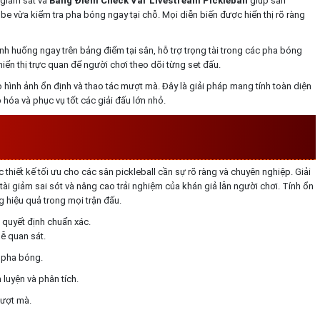
 giám sát và
Bảng Điểm Check Var Livestream Pickleball
giúp sân
be vừa kiểm tra pha bóng ngay tại chỗ. Mọi diễn biến được hiển thị rõ ràng
nh huống ngay trên bảng điểm tại sân, hỗ trợ trọng tài trong các pha bóng
hiển thị trực quan để người chơi theo dõi từng set đấu.
ình ảnh ổn định và thao tác mượt mà. Đây là giải pháp mang tính toàn diện
óa và phục vụ tốt các giải đấu lớn nhỏ.
PICKLEBALL CÓ BẢNG ĐIỂM CÓ ƯU
ĐIỂM GÌ
hiết kế tối ưu cho các sân pickleball cần sự rõ ràng và chuyên nghiệp. Giải
tài giảm sai sót và nâng cao trải nghiệm của khán giả lẫn người chơi. Tính ổn
 hiệu quả trong mọi trận đấu.
a quyết định chuẩn xác.
ễ quan sát.
 pha bóng.
 luyện và phân tích.
mượt mà.