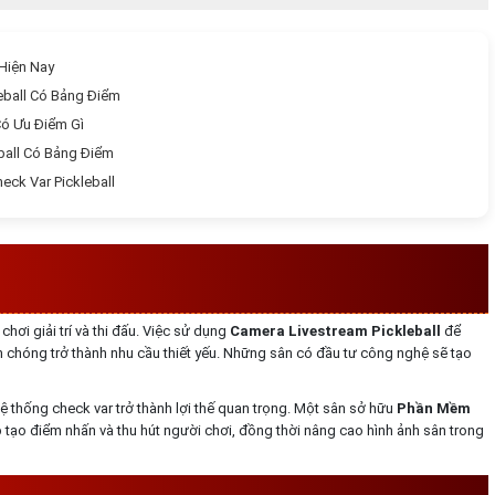
 Hiện Nay
leball Có Bảng Điểm
Có Ưu Điểm Gì
ball Có Bảng Điểm
eck Var Pickleball
CHECK VAR CHO PICKLEBALL HIỆN
NAY
ơi giải trí và thi đấu. Việc sử dụng
Camera Livestream Pickleball
để
nh chóng trở thành nhu cầu thiết yếu. Những sân có đầu tư công nghệ sẽ tạo
hệ thống check var trở thành lợi thế quan trọng. Một sân sở hữu
Phần Mềm
p tạo điểm nhấn và thu hút người chơi, đồng thời nâng cao hình ảnh sân trong
 PHẦN MỀM CHECK VAR PICKLEBALL