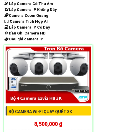
️🎤️
Lắp Camera Có Thu Âm
📶
Lắp Camera IP Không Dây
🕵️
Camera Zoom Quang
🧛‍♀️
Camera Tích Hợp AI
💻
Lắp Camera IP Có Dây
⚙️
Đầu Ghi Camera HD
📥
Đầu ghi camera IP
BỘ CAMERA WI-FI QUAY QUÉT 3K
8,500,000 ₫