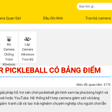
era Quan Sát
Đầu Ghi Hình
Trọn bộ camera
Bộ
Lắp
Camera
Camera
Chống
Hikvision
Trộm
Trọn Bộ
Kbvision
 PICKLEBALL CÓ BẢNG ĐIỂM
Mức độ quan tâm: 3173
ải pháp hỗ trợ sân chơi pickleball ghi hình xem lại pha bóng hight và
ebook hoặc YouTube. Hệ thống kết hợp camera giám sát và bảng
giảm tranh cãi và tạo trải nghiệm chuyên nghiệp cho người chơi lẫn