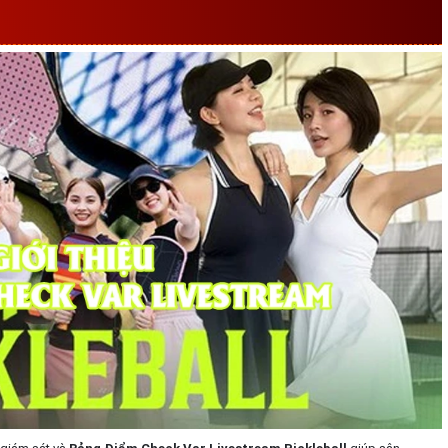
Ó BẢNG ĐIỂM