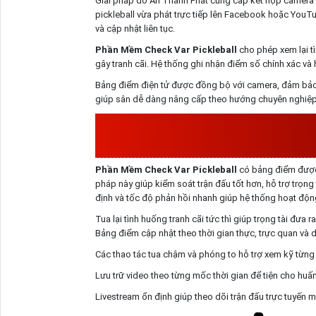
Giải pháp do An Thành Phát cung cấp kết hợp camera
pickleball vừa phát trực tiếp lên Facebook hoặc YouTu
và cập nhật liên tục.
Phần Mềm Check Var Pickleball
cho phép xem lại tì
gây tranh cãi. Hệ thống ghi nhận điểm số chính xác và 
Bảng điểm điện tử được đồng bộ với camera, đảm bảo h
giúp sân dễ dàng nâng cấp theo hướng chuyên nghiệp h
PHẦN MỀM CHECK VAR 
Phần Mềm Check Var Pickleball
có bảng điểm được t
pháp này giúp kiểm soát trận đấu tốt hơn, hỗ trợ trọng 
định và tốc độ phản hồi nhanh giúp hệ thống hoạt động
Tua lại tình huống tranh cãi tức thì giúp trọng tài đưa r
Bảng điểm cập nhật theo thời gian thực, trực quan và d
Các thao tác tua chậm và phóng to hỗ trợ xem kỹ từng
Lưu trữ video theo từng mốc thời gian để tiện cho huấn
Livestream ổn định giúp theo dõi trận đấu trực tuyến 