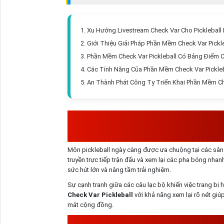
1. Xu Hướng Livestream Check Var Cho Pickleball
2. Giới Thiệu Giải Pháp Phần Mềm Check Var Pick
3. Phần Mềm Check Var Pickleball Có Bảng Điểm 
4. Các Tính Năng Của Phần Mềm Check Var Pickle
5. An Thành Phát Công Ty Triển Khai Phần Mềm Ch
XU HƯỚNG LIVESTREAM 
Môn pickleball ngày càng được ưa chuộng tại các sân ch
truyền trực tiếp trận đấu và xem lại các pha bóng nha
sức hút lớn và nâng tầm trải nghiệm.
Sự cạnh tranh giữa các câu lạc bộ khiến việc trang bị 
Check Var Pickleball
với khả năng xem lại rõ nét giú
mắt cộng đồng.
GIỚI THIỆU GIẢI PHÁP