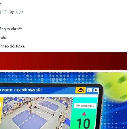
.
phút tùy chọn.
ng to chi tiết.
roid.
theo dõi từ xa.
TY TRIỂN KHAI PHẦN MỀM CHECK
R PICKLEBALL