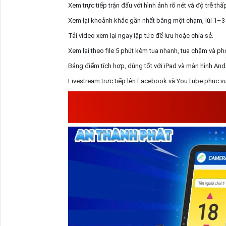
Xem trực tiếp trận đấu với hình ảnh rõ nét và độ trễ thấp
Xem lại khoảnh khắc gần nhất bằng một chạm, lùi 1–3 
Tải video xem lại ngay lập tức để lưu hoặc chia sẻ.
Xem lại theo file 5 phút kèm tua nhanh, tua chậm và phó
Bảng điểm tích hợp, dùng tốt với iPad và màn hình And
Livestream trực tiếp lên Facebook và YouTube phục vụ 
AN THÀNH PHÁT CÔNG 
VA