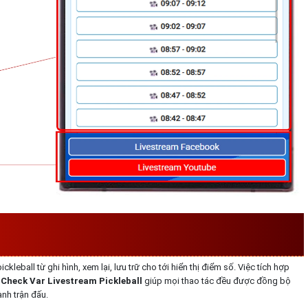
ẦN MỀM CHECK VAR PICKLEBALL CÓ
BẢNG ĐIỂM
leball từ ghi hình, xem lại, lưu trữ cho tới hiển thị điểm số. Việc tích hợp
Check Var Livestream Pickleball
giúp mọi thao tác đều được đồng bộ
ành trận đấu.