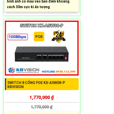
hình ảnh có màu vào ban đêm khoảng
cách 30m cực kì ấn tượng
SWITCH 8 CỔNG POE KX-ASW08-P
KBVISION
1,770,000 ₫
1,770,000 ₫