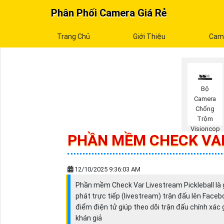
Phân Phối Camera Giá Rẻ
Trang Chủ
Giới Thiệu
Cam
Bộ
Camera
Chống
Trộm
Visioncop
PHẦN MỀM CHECK VAR
12/10/2025 9:36:03 AM
Phần mềm Check Var Livestream Pickleball là gi
phát trực tiếp (livestream) trận đấu lên Fac
điểm điện tử giúp theo dõi trận đấu chính xác 
khán giả