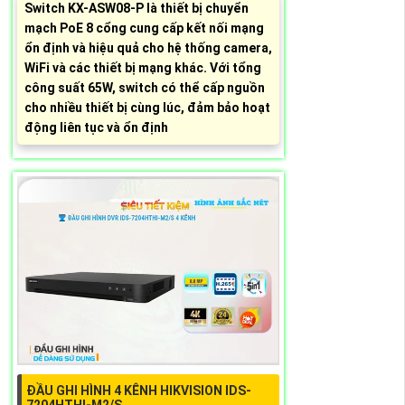
Switch KX-ASW08-P là thiết bị chuyển
mạch PoE 8 cổng cung cấp kết nối mạng
ổn định và hiệu quả cho hệ thống camera,
WiFi và các thiết bị mạng khác. Với tổng
công suất 65W, switch có thể cấp nguồn
cho nhiều thiết bị cùng lúc, đảm bảo hoạt
động liên tục và ổn định
ĐẦU GHI HÌNH 4 KÊNH HIKVISION IDS-
7204HTHI-M2/S