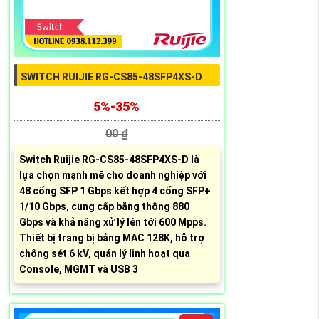
SWITCH RUIJIE RG-CS85-48SFP4XS-D
5%-35%
00 ₫
Switch Ruijie RG-CS85-48SFP4XS-D là
lựa chọn mạnh mẽ cho doanh nghiệp với
48 cổng SFP 1 Gbps kết hợp 4 cổng SFP+
1/10 Gbps, cung cấp băng thông 880
Gbps và khả năng xử lý lên tới 600 Mpps.
Thiết bị trang bị bảng MAC 128K, hỗ trợ
chống sét 6 kV, quản lý linh hoạt qua
Console, MGMT và USB 3