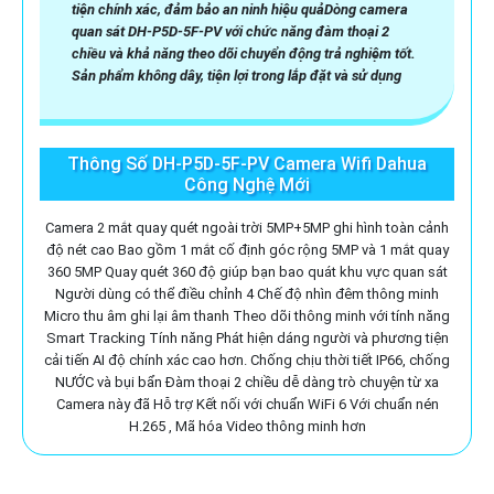
tiện chính xác, đảm bảo an ninh hiệu quảDòng camera
quan sát DH-P5D-5F-PV với chức năng đàm thoại 2
chiều và khả năng theo dõi chuyển động trả nghiệm tốt.
Sản phẩm không dây, tiện lợi trong lắp đặt và sử dụng
Thông Số DH-P5D-5F-PV Camera Wifi Dahua
Công Nghệ Mới
Camera 2 mắt quay quét ngoài trời 5MP+5MP ghi hình toàn cảnh
độ nét cao Bao gồm 1 mắt cố định góc rộng 5MP và 1 mắt quay
360 5MP Quay quét 360 độ giúp bạn bao quát khu vực quan sát
Người dùng có thể điều chỉnh 4 Chế độ nhìn đêm thông minh
Micro thu âm ghi lại âm thanh Theo dõi thông minh với tính năng
Smart Tracking Tính năng Phát hiện dáng người và phương tiện
cải tiến AI độ chính xác cao hơn. Chống chịu thời tiết IP66, chống
NƯỚC và bụi bẩn Đàm thoại 2 chiều dễ dàng trò chuyện từ xa
Camera này đã Hỗ trợ Kết nối với chuẩn WiFi 6 Với chuẩn nén
H.265 , Mã hóa Video thông minh hơn