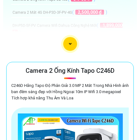
(
2,500,000 ₫
)
Camera 2 Mắt 4G DH-P3D-3F-PV-4G
(
1,899,000
DH-P5D-5F-PV Camera Wifi Dahua Công Nghệ Mới
₫
)
(
1,799,000 ₫
)
Camera DH-P3D-3F-PV Giá Rẻ
(
1,700,000 ₫
)
Camera Wifi Ezviz CS-H7c-R100-8G44WF
Camera 2 Ống Kính Tapo C246D
Camera Quay Rõ Tem Đơn Hàng
C246D Hãng Tapo Độ Phân Giải 3.0 MP 2 Mắt Trong Nhà Hình ảnh
ban đêm sáng đẹp với Hồng Ngoại 10m IP Wifi 3.0 megapixel
Tích hợp khả năng Thu Âm Và Loa