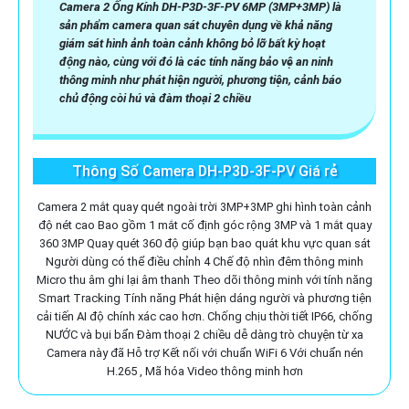
Camera 2 Ống Kính DH-P3D-3F-PV 6MP (3MP+3MP) là
sản phẩm camera quan sát chuyên dụng về khả năng
giám sát hình ảnh toàn cảnh không bỏ lỡ bất kỳ hoạt
động nào, cùng với đó là các tính năng bảo vệ an ninh
thông minh như phát hiện người, phương tiện, cảnh báo
chủ động còi hú và đàm thoại 2 chiều
Thông Số Camera DH-P3D-3F-PV Giá rẻ
Camera 2 mắt quay quét ngoài trời 3MP+3MP ghi hình toàn cảnh
độ nét cao Bao gồm 1 mắt cố định góc rộng 3MP và 1 mắt quay
360 3MP Quay quét 360 độ giúp bạn bao quát khu vực quan sát
Người dùng có thể điều chỉnh 4 Chế độ nhìn đêm thông minh
Micro thu âm ghi lại âm thanh Theo dõi thông minh với tính năng
Smart Tracking Tính năng Phát hiện dáng người và phương tiện
cải tiến AI độ chính xác cao hơn. Chống chịu thời tiết IP66, chống
NƯỚC và bụi bẩn Đàm thoại 2 chiều dễ dàng trò chuyện từ xa
Camera này đã Hỗ trợ Kết nối với chuẩn WiFi 6 Với chuẩn nén
H.265 , Mã hóa Video thông minh hơn