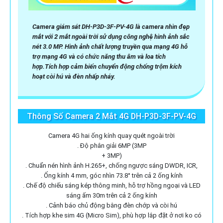
Camera giám sát DH-P3D-3F-PV-4G là camera nhìn đẹp
mắt với 2 mắt ngoài trời sử dụng công nghệ hình ảnh sắc
nét 3.0 MP. Hình ảnh chất lượng truyền qua mạng 4G hỗ
trợ mạng 4G và có chức năng thu âm và loa tích
hợp.Tích hợp cảm biến chuyển động chống trộm kích
hoạt còi hú và đèn nhấp nháy.
Thông Số Camera 2 Mắt 4G DH-P3D-3F-PV-4G
Camera 4G hai ống kính quay quét ngoài trời
. Độ phân giải 6MP (3MP
+ 3MP)
. Chuẩn nén hình ảnh H.265+, chống ngược sáng DWDR, ICR,
. Ống kính 4 mm, góc nhìn 73.8° trên cả 2 ống kính
. Chế độ chiếu sáng kép thông minh, hỗ trợ hồng ngoại và LED
sáng ấm 30m trên cả 2 ống kính
. Cảnh báo chủ động bằng đèn chớp và còi hú
. Tích hợp khe sim 4G (Micro Sim), phù hợp lắp đặt ở nơi ko có