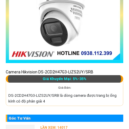
Camera Hikvision DS-2CD2H47G3-LIZS2UY/SRB
Giá Khuyến Mại: 5%-35%
Giá Bán:
DS-2CD2H47G3-LIZS2UY/SRB là dòng camera được trang bị ống
kính có độ phân giải 4
Góc Tư Vấn
LẦN XEM: 14017