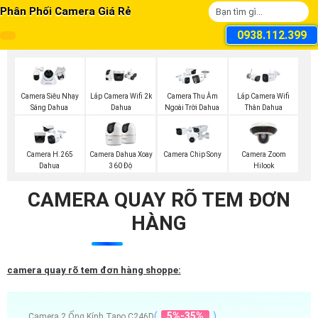
Phân Phối Camera Giá Rẻ
0938.112.399
Camera Siêu Nhạy
Lắp Camera Wifi 2k
Camera Thu Âm
Lắp Camera Wifi
Sáng Dahua
Dahua
Ngoài Trời Dahua
Thân Dahua
Camera H.265
Camera Dahua Xoay
Camera Chip Sony
Camera Zoom
Dahua
360 Độ
Hilook
CAMERA QUAY RÕ TEM ĐƠN
HÀNG
camera quay rõ tem đơn hàng shoppe:
(
5%-35%
)
Camera 2 Ống Kính Tapo C246D