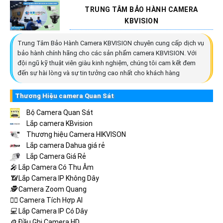
TRUNG TÂM BẢO HÀNH CAMERA
KBVISION
Trung Tâm Bảo Hành Camera KBVISION chuyên cung cấp dịch vụ
bảo hành chính hãng cho các sản phẩm camera KBVISION. Với
đội ngũ kỹ thuật viên giàu kinh nghiệm, chúng tôi cam kết đem
đến sự hài lòng và sự tin tưởng cao nhất cho khách hàng
Thương Hiệu camera Quan Sát
Bộ Camera Quan Sát
Lắp camera KBvision
Thương hiệu Camera HIKVISON
Lắp camera Dahua giá rẻ
Lắp Camera Giá Rẻ
️🎤️
Lắp Camera Có Thu Âm
📶
Lắp Camera IP Không Dây
🕵️
Camera Zoom Quang
🧛‍♀️
Camera Tích Hợp AI
💻
Lắp Camera IP Có Dây
⚙️
Đầu Ghi Camera HD