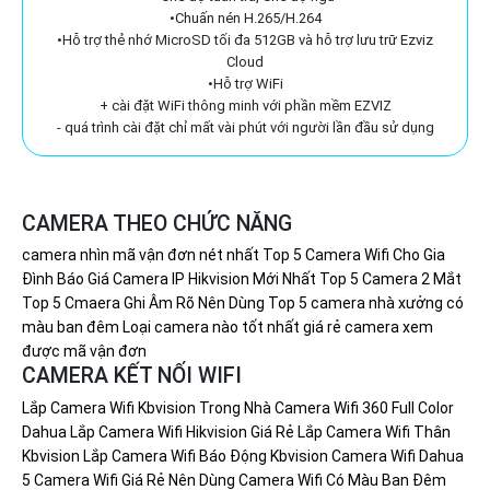
•Chuấn nén H.265/H.264
•Hỗ trợ thẻ nhớ MicroSD tối đa 512GB và hỗ trợ lưu trữ Ezviz
Cloud
•Hỗ trợ WiFi
+ cài đặt WiFi thông minh với phần mềm EZVIZ
- quá trình cài đặt chỉ mất vài phút với người lần đầu sử dụng
CAMERA THEO CHỨC NĂNG
camera nhìn mã vận đơn nét nhất
Top 5 Camera Wifi Cho Gia
Đình
Báo Giá Camera IP Hikvision Mới Nhất
Top 5 Camera 2 Mắt
Top 5 Cmaera Ghi Âm Rõ Nên Dùng
Top 5 camera nhà xưởng có
màu ban đêm
Loại camera nào tốt nhất giá rẻ
camera xem
được mã vận đơn
CAMERA KẾT NỐI WIFI
Lắp Camera Wifi Kbvision Trong Nhà
Camera Wifi 360 Full Color
Dahua
Lắp Camera Wifi Hikvision Giá Rẻ
Lắp Camera Wifi Thân
Kbvision
Lắp Camera Wifi Báo Động Kbvision
Camera Wifi Dahua
5 Camera Wifi Giá Rẻ Nên Dùng
Camera Wifi Có Màu Ban Đêm