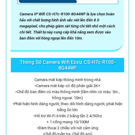
Camera IP Wifi CS-H7c-R100-8G44WF là lựa chọn hoàn
hảo với chất lượng hình ảnh sắc nét lên đến 8.0
megapixel, cho phép giám sát từng chi tiết nhỏ một cách
chi tiết. Thiết bị này cung cấp khả năng xem được vào
ban đêm với hồng ngoại lên đến 10m.
Thông Số Camera Wifi Ezviz CS-H7c-R100-
8G44WF
Camera mắt kép thông minh trong nhà
•Camera mắt kép có độ phân giải 2K+
•Chế độ ban đêm có màu thông minh (tầm nhìn có màu: 5m ,
hồng ngoại: 10m)
•Phát hiện hình dáng người, theo dõi hình dáng người, phát hiện
tiếng ồn lớn
•Hỗ trợ Wi-Fi 6 trên 2 băng tần 2.4/5Ghz
+ 1 cổng mạng 10/100M
•Đàm thoại 2 chiều với nút cảm ứng
•Chế độ tuần tra, Chế độ ngủ