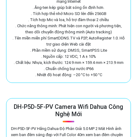
mạng Internet
. Ăng-ten kép giúp bắt sóng ổn định hơn.
. Tích hợp thẻ nhớ Micro SD lên đến 256GB
. Tích hợp Mic và loa, hỗ trợ đàm thoại 2 chiều
. Chức năng thông minh: Phát hiện con người và phương tiện,
theo dõi chuyển động thông minh (Auto tracking)
. Tên miền miễn phí SmartDDNS.TV và P2P, AutoRegister 1.0. Hỗ
trợ giao diện Web cài đặt
. Phần mềm sử dụng: DMSS, SmartPSS Lite
. Nguồn cấp: 12 VDC, 1 A ± 10%
. Chất liệu: Nhựa, kích thước: 124.9 mm × 159.4 mm × 213.9 mm
. Chuẩn chống bụi nước IP66
. Nhiệt độ hoạt động: –20 °C to +50 °C
DH-P5D-5F-PV Camera Wifi Dahua Công
Nghệ Mới
DH-P5D-5F-PV Hãng Dahua Độ Phân Giải 5.0 MP 2 Mắt Hình ảnh
xem ban đêm sáng đẹp với Full Color 40m xem ban đêm chuyên