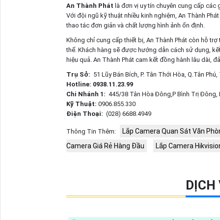
An Thành Phát
là đơn vị uy tín chuyên cung cấp các
Với đội ngũ kỹ thuật nhiều kinh nghiệm, An Thành Phát g
thao tác đơn giản và chất lượng hình ảnh ổn định.
Không chỉ cung cấp thiết bị, An Thành Phát còn hỗ trợ t
thể. Khách hàng sẽ được hướng dẫn cách sử dụng, kết
hiệu quả. An Thành Phát cam kết đồng hành lâu dài, đả
Trụ Sở:
51 Lũy Bán Bích, P. Tân Thới Hòa, Q.Tân Phú
Hotline: 0938.11.23.99
Chi Nhánh 1:
445/38 Tân Hòa Đông,P Bình Trị Đông,
Kỹ Thuật:
0906.855.330
Điện Thoại:
(028) 6688.4949
Lắp Camera Quan Sát Văn Phò
Thông Tin Thêm:
Camera Giá Rẻ Hàng Đầu
Lắp Camera Hikvision
DỊCH