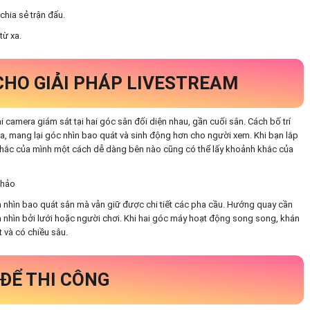
chia sẻ trận đấu.
từ xa.
CHO GIẢI PHÁP LIVESTREAM
ai camera giám sát tại hai góc sân đối diện nhau, gần cuối sân. Cách bố trí
phía, mang lại góc nhìn bao quát và sinh động hơn cho người xem. Khi bạn lắp
 khắc của mình một cách dễ dàng bên nào cũng có thể lấy khoảnh khắc của
 nhìn bao quát sân mà vẫn giữ được chi tiết các pha cầu. Hướng quay cần
nhìn bởi lưới hoặc người chơi. Khi hai góc máy hoạt động song song, khán
 và có chiều sâu.
ĐỂ THI CÔNG