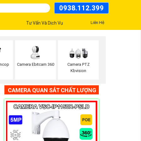
0938.112.399
Liên Hệ
Tư Vấn Và Dịch Vụ
oncop
Camera Ebitcam 360
Camera PTZ
Kbvision
CAMERA QUAN SÁT CHẤT LƯỢNG