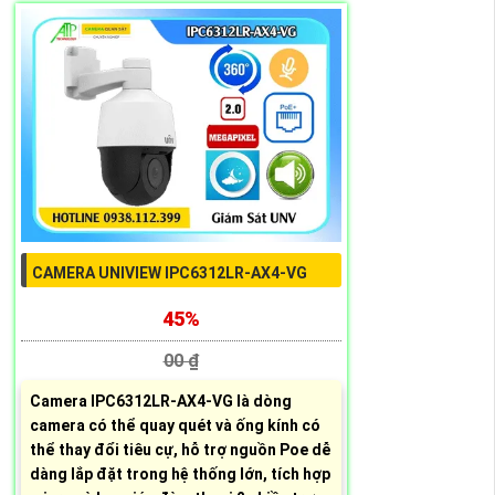
CAMERA UNIVIEW IPC6312LR-AX4-VG
45%
00 ₫
Camera IPC6312LR-AX4-VG là dòng
camera có thể quay quét và ống kính có
thể thay đổi tiêu cự, hỗ trợ nguồn Poe dễ
dàng lắp đặt trong hệ thống lớn, tích hợp