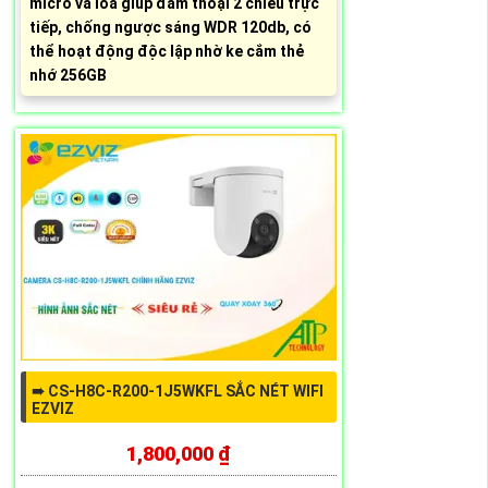
micro và loa giúp đàm thoại 2 chiều trực
tiếp, chống ngược sáng WDR 120db, có
thể hoạt động độc lập nhờ ke cắm thẻ
nhớ 256GB
➠ CS-H8C-R200-1J5WKFL SẮC NÉT WIFI
EZVIZ
1,800,000 ₫