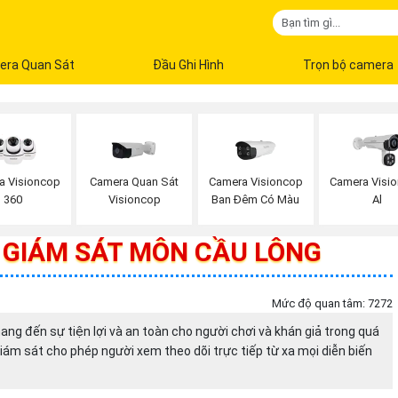
era Quan Sát
Đầu Ghi Hình
Trọn bộ camera
a Visioncop
Camera Quan Sát
Camera Visioncop
Camera Visi
360
Visioncop
Ban Đêm Có Màu
Al
GIÁM SÁT MÔN CẦU LÔNG
Mức độ quan tâm: 7272
 đến sự tiện lợi và an toàn cho người chơi và khán giả trong quá
giám sát cho phép người xem theo dõi trực tiếp từ xa mọi diễn biến