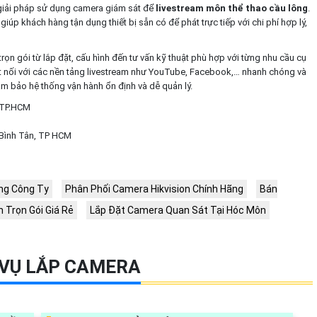
 giải pháp sử dụng camera giám sát để
livestream môn thể thao cầu lông
.
iúp khách hàng tận dụng thiết bị sẵn có để phát trực tiếp với chi phí hợp lý,
rọn gói từ lắp đặt, cấu hình đến tư vấn kỹ thuật phù hợp với từng nhu cầu cụ
 nối với các nền tảng livestream như YouTube, Facebook,… nhanh chóng và
m bảo hệ thống vận hành ổn định và dễ quản lý.
, TP.HCM
 Bình Tân, TP HCM
ng Công Ty
Phân Phối Camera Hikvision Chính Hãng
Bán
 Trọn Gói Giá Rẻ
Lắp Đặt Camera Quan Sát Tại Hóc Môn
 VỤ LẮP CAMERA