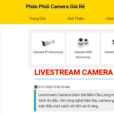
Phân Phối Camera Giá Rẻ
Trang Chủ
Giới Thiệu
Cam
Camera IP Visioncop
Camera Wifi
Camer
Visioncop
LIVESTREAM CAMERA 
5/31/2025 9:50:29 AM
Livestream Camera Giám Sát Môn Cầu Lông mang
trình thi đấu. Với công nghệ hiện đại, camera 
trận đấu một cách chi tiết và rõ ràng.