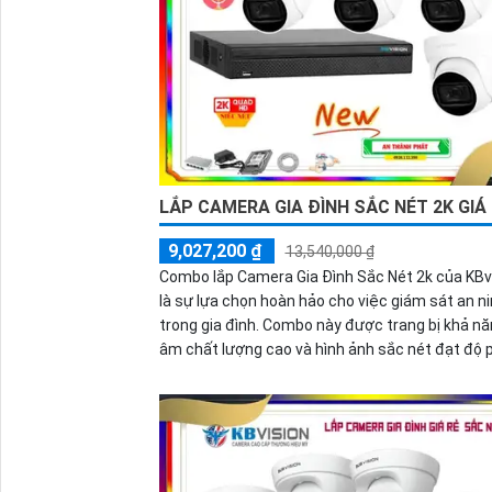
LẮP CAMERA GIA ĐÌNH SẮC NÉT 2K GIÁ
9,027,200 ₫
13,540,000 ₫
Combo lắp Camera Gia Đình Sắc Nét 2k của KBv
là sự lựa chọn hoàn hảo cho việc giám sát an n
trong gia đình. Combo này được trang bị khả năng thu
âm chất lượng cao và hình ảnh sắc nét đạt độ 
giải 2k, mang lại trải nghiệm giám sát tuyệt vời