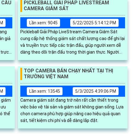
 CẦU
PICKLEBALL GIẢI PHÁP LIVESTREAM
CAMERA GIÁM SÁT
AM
Lần xem: 9045
5/22/2025 5:14:12 PM
ang
Pickleball Giải Pháp LiveStream Camera Giám Sát
án giả
cung cấp hệ thống giám sát chất lượng cao để ghi lại
và truyền trực tiếp các trận đấu, giúp người xem dễ
 trực
dàng theo dõi trận đấu trong thời gian thực. Người
iết và
dùng có thể cắt video khoảnh khắc hay trực tiếp và
dễ dàng
TOP CAMERA BÁN CHẠY NHẤT TẠI THỊ
TRƯỜNG VIỆT NAM
PM
Lần xem: 13545
5/3/2025 4:39:06 PM
a giám
Camera giám sát đang trở nên rất cần thiết trong
 ưu
việc bảo vệ tài sản và giám sát không gian sống. Lựa
có thể
chọn camera phù hợp giúp nâng cao hiệu quả quan
sát, tiết kiệm chi phí và dễ dàng lắp đặt.