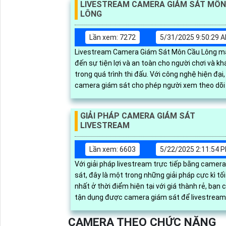
LIVESTREAM CAMERA GIÁM SÁT MÔN
LÔNG
Lần xem: 7272
5/31/2025 9:50:29 
Livestream Camera Giám Sát Môn Cầu Lông m
đến sự tiện lợi và an toàn cho người chơi và kh
trong quá trình thi đấu. Với công nghệ hiện đại,
camera giám sát cho phép người xem theo dõi
tiếp từ xa mọi diễn biến trận đấu một cách chi t
rõ ràng
GIẢI PHÁP CAMERA GIÁM SÁT
LIVESTREAM
Lần xem: 6603
5/22/2025 2:11:54 
Với giải pháp livestream trực tiếp bằng camer
sát, đây là một trong những giải pháp cực kì tối
nhất ở thời điểm hiện tại với giá thành rẻ, bạn 
tận dụng được camera giám sát để livestream
CAMERA THEO CHỨC NĂNG