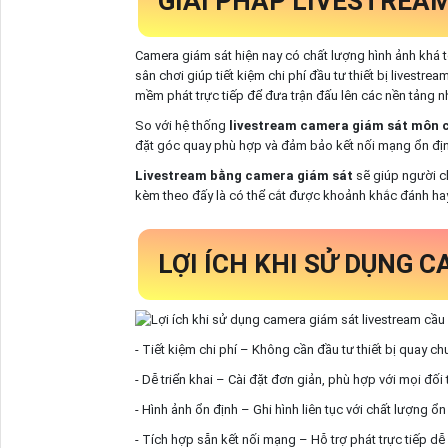
GIẢI PHÁP LIVESTREA
Camera giám sát hiện nay có chất lượng hình ảnh khá t
sân chơi giúp tiết kiệm chi phí đầu tư thiết bị livestr
mềm phát trực tiếp để đưa trận đấu lên các nền tảng
So với hệ thống
livestream camera giám sát môn 
đặt góc quay phù hợp và đảm bảo kết nối mạng ổn định
Livestream bằng camera giám sát
sẽ giúp người ch
kèm theo đấy là có thể cắt được khoảnh khắc đánh hay
LỢI ÍCH KHI SỬ DỤNG 
- Tiết kiệm chi phí – Không cần đầu tư thiết bị quay c
- Dễ triển khai – Cài đặt đơn giản, phù hợp với mọi đối
- Hình ảnh ổn định – Ghi hình liên tục với chất lượng ổn
- Tích hợp sẵn kết nối mạng – Hỗ trợ phát trực tiếp dễ