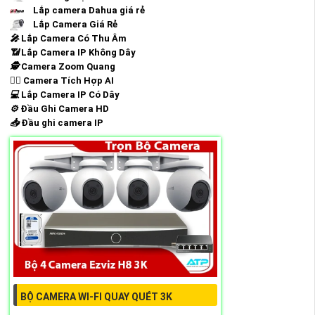
Lắp camera Dahua giá rẻ
Lắp Camera Giá Rẻ
️🎤️
Lắp Camera Có Thu Âm
📶
Lắp Camera IP Không Dây
🕵️
Camera Zoom Quang
🧛‍♀️
Camera Tích Hợp AI
💻
Lắp Camera IP Có Dây
⚙️
Đầu Ghi Camera HD
📥
Đầu ghi camera IP
BỘ CAMERA WI-FI QUAY QUÉT 3K