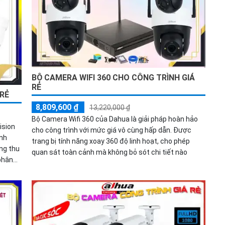
BỘ CAMERA WIFI 360 CHO CÔNG TRÌNH GIÁ
RẺ
 RẺ
8,809,600 ₫
13,220,000 ₫
Bộ Camera Wifi 360 của Dahua là giải pháp hoàn hảo
ision
cho công trình với mức giá vô cùng hấp dẫn. Được
inh
trang bị tính năng xoay 360 độ linh hoạt, cho phép
quan sát toàn cảnh mà không bỏ sót chi tiết nào
phân