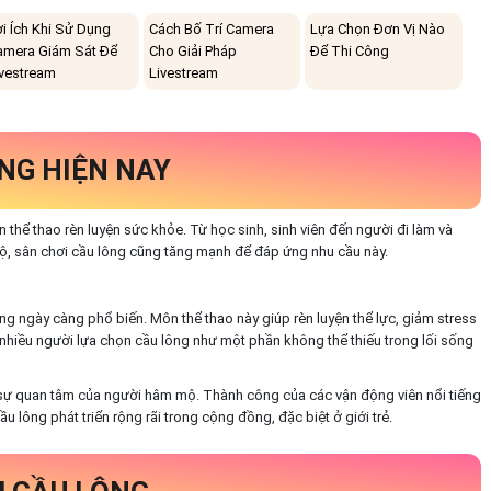
ợi Ích Khi Sử Dụng
Cách Bố Trí Camera
Lựa Chọn Đơn Vị Nào
amera Giám Sát Để
Cho Giải Pháp
Để Thi Công
ivestream
Livestream
NG HIỆN NAY
hể thao rèn luyện sức khỏe. Từ học sinh, sinh viên đến người đi làm và
bộ, sân chơi cầu lông cũng tăng mạnh để đáp ứng nhu cầu này.
 ngày càng phổ biến. Môn thể thao này giúp rèn luyện thể lực, giảm stress
, nhiều người lựa chọn cầu lông như một phần không thể thiếu trong lối sống
 sự quan tâm của người hâm mộ. Thành công của các vận động viên nổi tiếng
lông phát triển rộng rãi trong cộng đồng, đặc biệt ở giới trẻ.