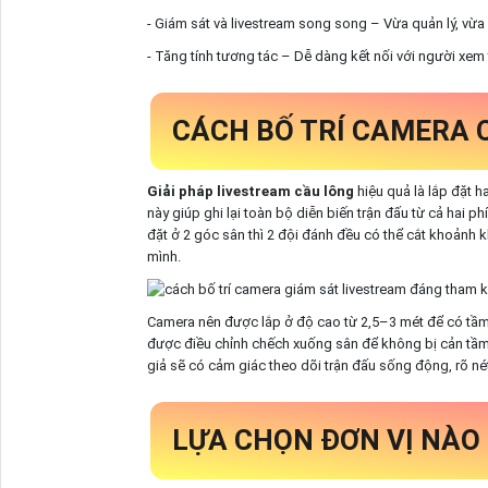
- Giám sát và livestream song song – Vừa quản lý, vừa 
- Tăng tính tương tác – Dễ dàng kết nối với người xem 
CÁCH BỐ TRÍ CAMERA 
Giải pháp livestream cầu lông
hiệu quả là lắp đặt h
này giúp ghi lại toàn bộ diễn biến trận đấu từ cả hai 
đặt ở 2 góc sân thì 2 đội đánh đều có thể cắt khoảnh
mình.
Camera nên được lắp ở độ cao từ 2,5–3 mét để có tầm
được điều chỉnh chếch xuống sân để không bị cản tầm 
giả sẽ có cảm giác theo dõi trận đấu sống động, rõ nét
LỰA CHỌN ĐƠN VỊ NÀO 