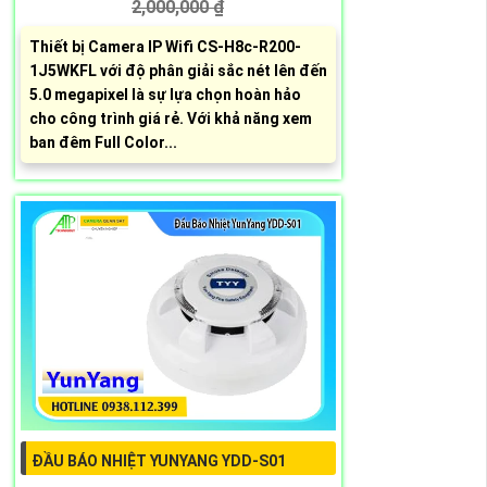
2,000,000 ₫
Thiết bị Camera IP Wifi CS-H8c-R200-
1J5WKFL với độ phân giải sắc nét lên đến
5.0 megapixel là sự lựa chọn hoàn hảo
cho công trình giá rẻ. Với khả năng xem
ban đêm Full Color...
ĐẦU BÁO NHIỆT YUNYANG YDD-S01