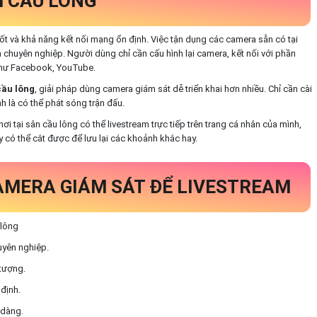
M CẦU LÔNG
ốt và khả năng kết nối mạng ổn định. Việc tận dụng các camera sẵn có tại
eam chuyên nghiệp. Người dùng chỉ cần cấu hình lại camera, kết nối với phần
 như Facebook, YouTube.
cầu lông
, giải pháp dùng camera giám sát dễ triển khai hơn nhiều. Chỉ cần cài
 là có thể phát sóng trận đấu.
ơi tại sân cầu lông có thể livestream trực tiếp trên trang cá nhân của mình,
 có thể cắt được để lưu lại các khoảnh khắc hay.
CAMERA GIÁM SÁT ĐỂ LIVESTREAM
huyên nghiệp.
 tượng.
 định.
 dàng.