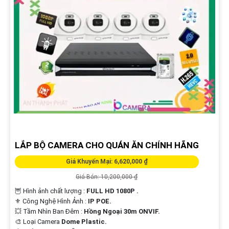
LẮP BỘ CAMERA CHO QUÁN ĂN CHÍNH HÃNG
Giá Khuyến Mại: 6,620,000 ₫
Giá Bán: 10,200,000 ₫
🦉 Hình ảnh chất lượng :
FULL HD 1080P .
⚜️ Công Nghệ Hình Ảnh :
IP POE.
💥 Tầm Nhìn Ban Đêm :
Hồng Ngoại 30m ONVIF.
🎨 Loại Camera
Dome Plastic.