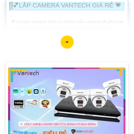
💕LẮP CAMERA VANTECH GIÁ RẺ 💗
️💬 camera vantech luôn có những mẫu camera rất phù hợp
với từng công trình khác nhau, thiết kế nhỏ gọn tinh tế,
ngoài ra chất lượng sản phẩm cũng rất phù hợp. với tiêu
chí phục vụ khách hàng mọi công trình vantech là thương
hiệu đáng để đầu tư 🛒
LẮP CAMERA VANTECH GIÁ RẺ
GIÁ THÔNG SỐ
🔮 Lắp camera Trong Nhà vantech
🔷
250.000 VNĐ
Thiết kế chắc chắc tích hợp thu âm có màu ban
đêm
VPH-C508AI
🔊 Camera Báo Động Vantech
🔖
150.000 VNĐ
Camera Báo Động PIR thông minh
VPH-3655AI
🔈 Camera Vantech chống trộm có màu ban đêm