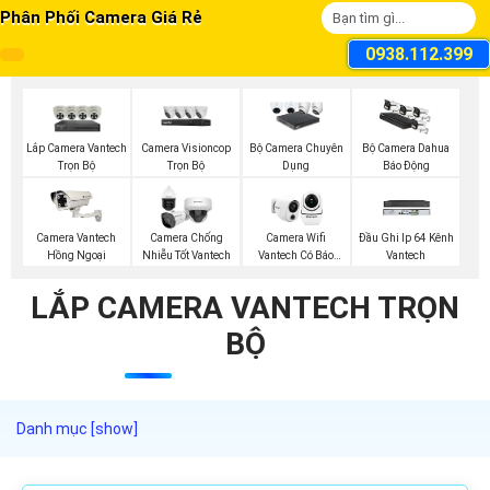
Phân Phối Camera Giá Rẻ
0938.112.399
Lắp Camera Vantech
Camera Visioncop
Bộ Camera Chuyên
Bộ Camera Dahua
Trọn Bộ
Trọn Bộ
Dụng
Báo Động
Camera Vantech
Camera Chống
Camera Wifi
Đầu Ghi Ip 64 Kênh
Hồng Ngoại
Nhiễu Tốt Vantech
Vantech Có Báo
Vantech
Động
LẮP CAMERA VANTECH TRỌN
BỘ