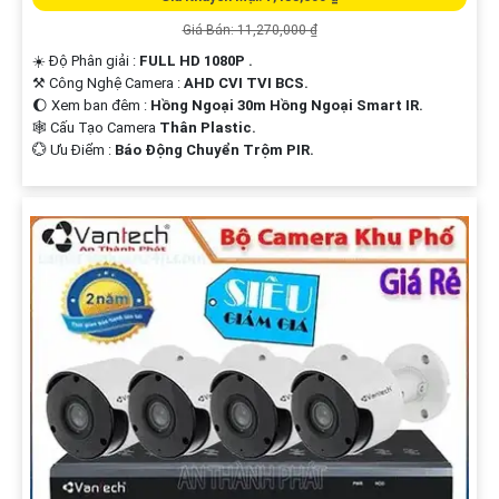
Giá Bán: 11,270,000 ₫
☀️ Độ Phân giải :
FULL HD 1080P .
⚒ Công Nghệ Camera :
AHD CVI TVI BCS.
🌔 Xem ban đêm :
Hồng Ngoại 30m Hồng Ngoại Smart IR.
🕸️ Cấu Tạo Camera
Thân Plastic.
️💮 Ưu Điểm :
Báo Động Chuyển Trộm PIR.