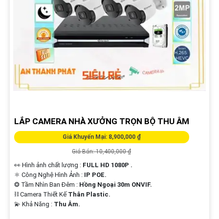
'
LẮP CAMERA NHÀ XƯỞNG TRỌN BỘ THU ÂM
Giá Khuyến Mại: 8,900,000 ₫
Giá Bán: 10,400,000 ₫
👀 Hình ảnh chất lượng :
FULL HD 1080P .
⚛️ Công Nghệ Hình Ảnh :
IP POE.
❂ Tầm Nhìn Ban Đêm :
Hồng Ngoại 30m ONVIF.
⛓ Camera Thiết Kế
Thân Plastic.
️💫 Khả Năng :
Thu Âm.