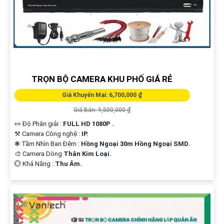
TRỌN BỘ CAMERA KHU PHỐ GIÁ RẺ
Giá Khuyến Mại: 6,700,000 ₫
Giá Bán: 9,500,000 ₫
👀 Độ Phân giải :
FULL HD 1080P .
⚒ Camera Công nghệ :
IP.
❃ Tầm Nhìn Ban Đêm :
Hồng Ngoại 30m Hồng Ngoại SMD.
🎨 Camera Dòng
Thân Kim Loại.
️💮 Khả Năng :
Thu Âm.