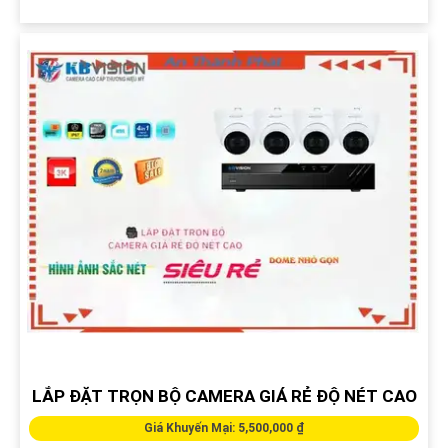
LẮP ĐẶT TRỌN BỘ CAMERA GIÁ RẺ ĐỘ NÉT CAO
Giá Khuyến Mại: 5,500,000 ₫