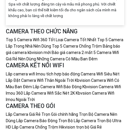
Spa với chất lượng đáng tin cậy và mẫu mã phong phú. Với chiết
khấu cao, bạn có thể tiết kiệm tối đa cho ngân sách của mình mà
không phải lo lắng về chất lượng
CAMERA THEO CHỨC NĂNG
Top 5 Camera Wifi 360 Tốt
Loại Camera Tốt Nhất
Top 5 Camera
Lắp Trong Nhà Nên Dùng
Top 5 Camera Chống Trộm
Bảng báo
giá camera kbvision mới
Báo giá camera 2 mắt
5 Camera Wifi
Giá Rẻ Nên Dùng
Những Camera Có Màu Ban Đêm
CAMERA KẾT NỐI WIFI
Lắp camera wifi Imou tích hợp báo động
Camera Wifi Siêu Nét
Lắp Đặt Camera Wifi Thân Ngoài Trời Kbvision
Camera Wifi Có
Màu Ban Đêm
Lắp Camera Wifi Báo Động Kbvision
Camera Wifi
Imou 360
Lắp Camera Wifi Sắc Nét 2K Kbvsiion
Camera Wifi
Imou Ngoài Trời
CAMERA THEO GÓI
Lắp Camera Giá Rẻ Trọn Gói chính hãng
Trọn Bộ Camera Nên
Dùng
Lắp Camera Báo Động Trọn Bộ
Lắp Camera Trọn Bộ Ultra
HD
Lắp Camera Chống Trộm Hikvision trọn bộ Giá Rẻ