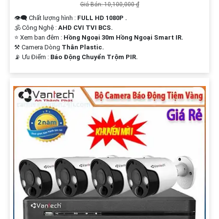
Giá Bán: 10,100,000 ₫
👁️‍🗨 Chất lượng hình :
FULL HD 1080P .
🕉️ Công Nghệ :
AHD CVI TVI BCS.
⭐ Xem ban đêm :
Hồng Ngoại 30m Hồng Ngoại Smart IR.
⚒ Camera Dòng
Thân Plastic.
️📡 Ưu Điểm :
Báo Động Chuyển Trộm PIR.