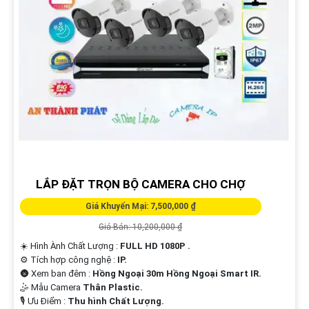
LẮP ĐẶT TRỌN BỘ CAMERA CHO CHỢ
Giá Khuyến Mại: 7,500,000 ₫
Giá Bán: 10,200,000 ₫
☀️ Hình Ành Chất Lượng :
FULL HD 1080P .
⚙ Tích hợp công nghệ :
IP.
🌚 Xem ban đêm :
Hồng Ngoại 30m Hồng Ngoại Smart IR.
🤹 Mẫu Camera
Thân Plastic.
️🎙 Ưu Điểm :
Thu hình Chất Lượng.