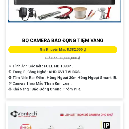
BỘ CAMERA BÁO ĐỘNG TIỆM VÀNG
Giá Khuyến Mại: 8,382,000 ₫
Giá Bán: 10,560,000 ₫
🔅 Hình Ảnh Sắc nét :
FULL HD 1080P .
®️ Trang Bị Công Nghệ :
AHD CVI TVI BCS.
❂ Tầm Nhìn Ban Đêm :
Hồng Ngoại 30m Hồng Ngoại Smart IR.
⚒ Camera Theo Mẫu
Thân Kim Loại.
️☣️ Khả Năng :
Báo Động Chống Trộm PIR.