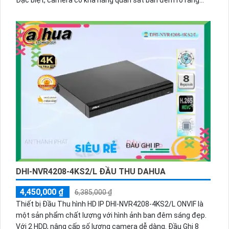
Đặc biệt, camera có khả năng quan sát ban đêm rõ ràng
nhờ tính năng hồng ngoại siêu xa. Camera cũng hỗ trợ
truyền tải hình ảnh qua mạng IP POE, đảm bảo sự ổn định
và tiện lợi.
Starlight là ứng dụng được tích hợp trong camera cho phép
truyền tải hình ảnh qua mạng một cách linh hoạt và chính
xác. Thiết kế camera tinh tế và sang trọng cũng là một ưu
điểm nổi bật của sản phẩm. Camera có khả năng xoay 360
độ, giúp theo dõi mọi góc nhìn một cách linh hoạt. Ngoài ra,
camera còn hỗ trợ chế độ zoom thu phóng dễ dàng, giúp
người dùng quan sát rõ ràng và chi tiết hơn.
DHI-NVR4208-4KS2/L ĐẦU THU DAHUA
4,450,000 ₫
6,385,000 ₫
Thiết bị Đầu Thu hình HD IP DHI-NVR4208-4KS2/L ONVIF là
một sản phẩm chất lượng với hình ảnh ban đêm sáng đẹp.
Với 2 HDD, nâng cấp số lượng camera dễ dàng. Đầu Ghi 8