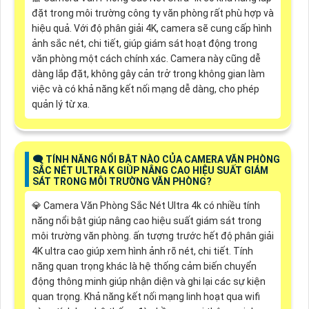
đặt trong môi trường công ty văn phòng rất phù hợp và
hiệu quả. Với độ phân giải 4K, camera sẽ cung cấp hình
ảnh sắc nét, chi tiết, giúp giám sát hoạt động trong
văn phòng một cách chính xác. Camera này cũng dễ
dàng lắp đặt, không gây cản trở trong không gian làm
việc và có khả năng kết nối mạng dễ dàng, cho phép
quản lý từ xa.
🗨️ TÍNH NĂNG NỔI BẬT NÀO CỦA CAMERA VĂN PHÒNG
SẮC NÉT ULTRA K GIÚP NÂNG CAO HIỆU SUẤT GIÁM
SÁT TRONG MÔI TRƯỜNG VĂN PHÒNG?
💎 Camera Văn Phòng Sắc Nét Ultra 4k có nhiều tính
năng nổi bật giúp nâng cao hiệu suất giám sát trong
môi trường văn phòng. ấn tượng trước hết độ phân giải
4K ultra cao giúp xem hình ảnh rõ nét, chi tiết. Tính
năng quan trọng khác là hệ thống cảm biến chuyển
động thông minh giúp nhận diện và ghi lại các sự kiện
quan trọng. Khả năng kết nối mạng linh hoạt qua wifi