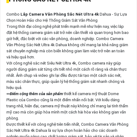
Combo
Lắp Camera Văn Phòng Sắc Nét Ultra 4k
Dahua - Sự Lựa
Chọn Hoàn Hảo cho Hệ Thống Giám Sát Văn Phòng
Trong thời đại công nghệ phát triển mạnh mẽ như hiện nay, việc lắp
đặt hệ thống camera giám sát trở nên cần thiết và quan trọng hơn bao
giờ hết, đặc biệt với các văn phòng, doanh nghiệp. Combo Camera
Văn Phòng Sắc Nét Ultra 4k Dahua không chỉ mang lại khả năng giám
sát chuyên nghiệp mà còn biến không gian làm việc trở nên an toàn
và hiệu quả hơn.
Với công nghệ sắc nét Siêu Nét Ultra 4k, Combo camera này giúp
người dùng giám sát từng chi tiết nhỏ một cách rõ ràng và chân thực
nhất. Ảnh chụp và video ghi lại đều được tái tạo một cách sắc nét,
màu sắc chân thực, giúp quản lý hệ thống giám sát nhanh chóng và
hiệu quả.
↭
Điểm cộng thêm của sản phẩm
thiết kế camera mỹ thuật Dome
Plastic của Combo cũng là một điểm nhấn nổi bật. Với kiểu dáng
trang nhã, hiện đại, camera mỹ thuật này không chỉ mang lại tính thẩm
mỹ cao mà còn giúp hòa mình một cách hài hòa vào không gian văn
phòng.
Được thiết kế với công nghệ tiên tiến nhất, Combo Camera Văn Phòng
Sắc Nét Ultra 4k Dahua là sự lựa chọn hoàn hảo cho các doanh
nghiệp muốn nâng cao chất lượng giám sát, bảo vệ tài sản và nhân