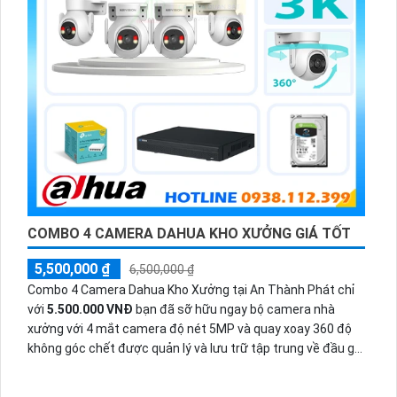
COMBO 4 CAMERA DAHUA KHO XƯỞNG GIÁ TỐT
5,500,000 ₫
6,500,000 ₫
Combo 4 Camera Dahua Kho Xưởng tại An Thành Phát chỉ
với
5.500.000 VNĐ
bạn đã sỡ hữu ngay bộ camera nhà
xưởng với 4 mắt camera độ nét 5MP và quay xoay 360 độ
không góc chết được quản lý và lưu trữ tập trung về đầu ghi
hình ổ cứng hỗ trợ xem qua tivi.