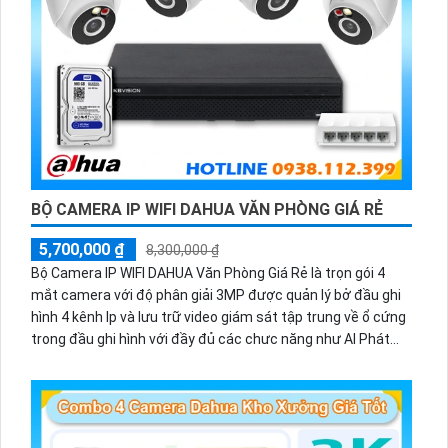
BỘ CAMERA IP WIFI DAHUA VĂN PHÒNG GIÁ RẺ
5,700,000 ₫
8,300,000 ₫
Bộ Camera IP WIFI DAHUA Văn Phòng Giá Rẻ là trọn gói 4
mắt camera với độ phân giải 3MP được quản lý bở đầu ghi
hình 4 kênh Ip và lưu trữ video giám sát tập trung về ổ cứng
trong đầu ghi hình với đầy đủ các chưc năng như AI Phát
hiện chuyển động, đàm thoại âm thanh 2 chiều và giám sát
có màu vào ban đêm