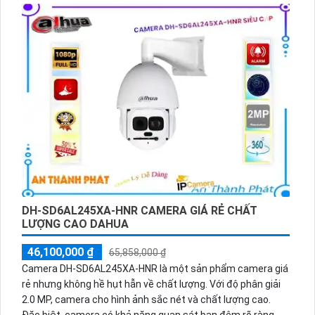
hiện chuyển động trong vùng lắp đặt. Với khả năng quan
sát Hồng Ngoại lên đến 10m, camera có thể lắp đặt ở
những vị trí không gian rộng. Đặc biệt, camera có khả năng
xoay 360 độ, giúp quan sát toàn diện. Sản phẩm được sản
xuất bởi một công ty uy tín và được đảm bảo chất lượng.
Hãy trải nghiệm hình ảnh trung thực và chức năng vượt trội
của camera với khả năng thu âm và loa.
DH-SD6AL245XA-HNR CAMERA GIÁ RẺ CHẤT
LƯỢNG CAO DAHUA
46,100,000 ₫
65,858,000 ₫
Camera DH-SD6AL245XA-HNR là một sản phẩm camera giá
rẻ nhưng không hề hụt hẫn về chất lượng. Với độ phân giải
2.0 MP, camera cho hình ảnh sắc nét và chất lượng cao.