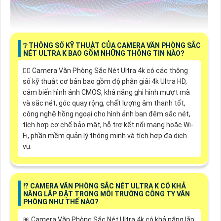
❔ THÔNG SỐ KỸ THUẬT CỦA CAMERA VĂN PHÒNG SẮC
NÉT ULTRA K BAO GỒM NHỮNG THÔNG TIN NÀO?
🙆‍♀️ Camera Văn Phòng Sắc Nét Ultra 4k có các thông
số kỹ thuật cơ bản bao gồm độ phân giải 4k Ultra HD,
cảm biến hình ảnh CMOS, khả năng ghi hình mượt mà
và sắc nét, góc quay rộng, chất lượng âm thanh tốt,
công nghệ hồng ngoại cho hình ảnh ban đêm sắc nét,
tích hợp cơ chế bảo mật, hỗ trợ kết nối mạng hoặc Wi-
Fi, phần mềm quản lý thông minh và tích hợp đa dịch
vụ.
⁉️ CAMERA VĂN PHÒNG SẮC NÉT ULTRA K CÓ KHẢ
NĂNG LẮP ĐẶT TRONG MÔI TRƯỜNG CÔNG TY VĂN
PHÒNG NHƯ THẾ NÀO?
🎀 Camera Văn Phòng Sắc Nét Ultra 4k có khả năng lắp