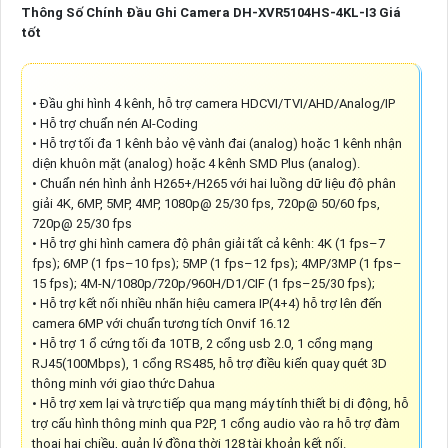
Thông Số Chính Đầu Ghi Camera DH-XVR5104HS-4KL-I3 Giá
tốt
• Đầu ghi hình 4 kênh, hỗ trợ camera HDCVI/TVI/AHD/Analog/IP
• Hỗ trợ chuẩn nén AI-Coding
• Hỗ trợ tối đa 1 kênh bảo vệ vành đai (analog) hoặc 1 kênh nhận
diện khuôn mặt (analog) hoặc 4 kênh SMD Plus (analog).
• Chuẩn nén hình ảnh H265+/H265 với hai luồng dữ liệu độ phân
giải 4K, 6MP, 5MP, 4MP, 1080p@ 25/30 fps, 720p@ 50/60 fps,
720p@ 25/30 fps
• Hỗ trợ ghi hình camera độ phân giải tất cả kênh: 4K (1 fps–7
fps); 6MP (1 fps–10 fps); 5MP (1 fps–12 fps); 4MP/3MP (1 fps–
15 fps); 4M-N/1080p/720p/960H/D1/CIF (1 fps–25/30 fps);
• Hỗ trợ kết nối nhiều nhãn hiệu camera IP(4+4) hỗ trợ lên đến
camera 6MP với chuẩn tương tích Onvif 16.12
• Hỗ trợ 1 ổ cứng tối đa 10TB, 2 cổng usb 2.0, 1 cổng mạng
RJ45(100Mbps), 1 cổng RS485, hỗ trợ điều kiển quay quét 3D
thông minh với giao thức Dahua
• Hỗ trợ xem lại và trực tiếp qua mạng máy tính thiết bị di động, hỗ
trợ cấu hình thông minh qua P2P, 1 cổng audio vào ra hỗ trợ đàm
thoại hai chiều, quản lý đồng thời 128 tài khoản kết nối.