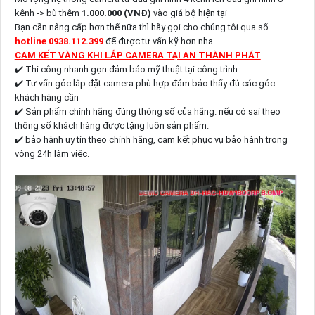
kênh -> bù thêm
1.000.000 (VNĐ)
vào giá bộ hiện tại
Bạn cần nâng cấp hơn thế nữa thì hãy gọi cho chúng tôi qua số
hotline 0938.112.399
để được tư vấn kỹ hơn nha.
CAM KẾT VÀNG KHI LẮP CAMERA TẠI AN THÀNH PHÁT
✔️ Thi công nhanh gọn đảm bảo mỹ thuật tại công trình
✔️ Tư vấn góc lắp đặt camera phù hợp đảm bảo thấy đủ các góc
khách hàng cần
✔️ Sản phẩm chính hãng đúng thông số của hãng. nếu có sai theo
thông số khách hàng được tặng luôn sản phẩm.
✔️ bảo hành uy tín theo chính hãng, cam kết phục vụ bảo hành trong
vòng 24h làm việc.