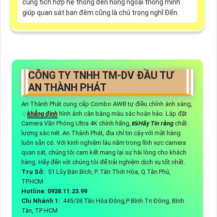
cùng tích hợp hệ thống đèn hồng ngoại thông minh
giúp quan sát ban đêm cũng là chú trọng nghĩ Đến.
CÔNG TY TNHH TM-DV ĐẦU TƯ
AN THÀNH PHÁT
An Thành Phát cung cấp Combo AWB tự điều chỉnh ánh sáng,
♢
khẳng định
hình ảnh cân bằng màu sắc hoàn hảo. Lắp đặt
Camera Văn Phòng Ultra 4K chính hãng, 📸
Hãy Tin rằng
chất
lượng sắc nét. An Thành Phát, địa chỉ tin cậy với mặt hàng
luôn sẵn có. Với kinh nghiệm lâu năm trong lĩnh vực camera
quan sát, chúng tôi cam kết mang lại sự hài lòng cho khách
hàng. Hãy đến với chúng tôi để trải nghiệm dịch vụ tốt nhất.
Trụ Sở:
51 Lũy Bán Bích, P. Tân Thới Hòa, Q.Tân Phú,
TP.HCM
Hotline: 0938.11.23.99
Chi Nhánh 1:
445/38 Tân Hòa Đông,P Bình Trị Đông, Bình
Tân, TP HCM