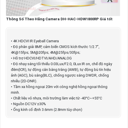
Thông Số Theo Hãng Camera DH-HAC-HDW1800RP Giá tốt
• 4K HDCVI IR Eyeball Camera
• Độ phân giải 8MP, cảm biến CMOS kích thước 1/2.7”,
4K@15fps; 5M@20fps; 4M@25fps/30fps;
• Hỗ trợ HDCVI/HDTVI/AHD/ANALOG
• Độ nhạy sáng tối thiểu 0.03Lux/F2.0, 0Lux IR on, chế độ ngày
đêm(ICR), tự động cân bằng trắng (AWB), tự động bù tín hiệu
ảnh (AGC), bù sáng(BLC), chống ngược sáng DWDR, chống
nhiễu (2D-DNR).
• Tầm xa hồng ngoại 20m với công nghệ hồng ngoại thông
minh.
• Chất liệu vỏ nhựa, môi trường làm việc từ -40°C~+55°C
• Nguồn DC12V ±30%
• Ống kính cố định 3.6mm (2.8mm tùy chọn)