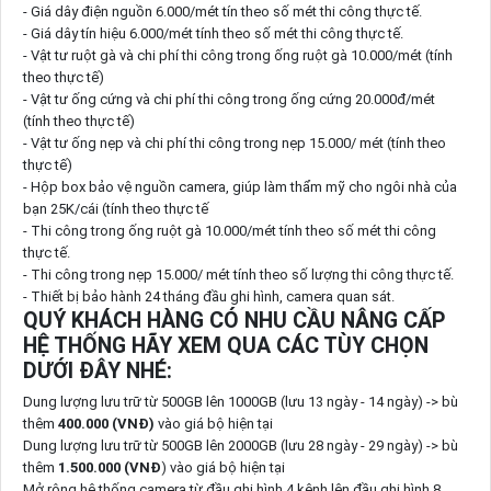
- Giá dây điện nguồn 6.000/mét tín theo số mét thi công thực tế.
- Giá dây tín hiệu 6.000/mét tính theo số mét thi công thực tế.
- Vật tư ruột gà và chi phí thi công trong ống ruột gà 10.000/mét (tính
theo thực tế)
- Vật tư ống cứng và chi phí thi công trong ống cứng 20.000đ/mét
(tính theo thực tế)
- Vật tư ống nẹp và chi phí thi công trong nẹp 15.000/ mét (tính theo
thực tế)
- Hộp box bảo vệ nguồn camera, giúp làm thẩm mỹ cho ngôi nhà của
bạn 25K/cái (tính theo thực tế
- Thi công trong ống ruột gà 10.000/mét tính theo số mét thi công
thực tế.
- Thi công trong nẹp 15.000/ mét tính theo số lượng thi công thực tế.
- Thiết bị bảo hành 24 tháng đầu ghi hình, camera quan sát.
QUÝ KHÁCH HÀNG CÓ NHU CẦU NÂNG CẤP
HỆ THỐNG HÃY XEM QUA CÁC TÙY CHỌN
DƯỚI ĐÂY NHÉ:
Dung lượng lưu trữ từ 500GB lên 1000GB (lưu 13 ngày - 14 ngày) -> bù
thêm
400.000 (VNĐ)
vào giá bộ hiện tại
Dung lượng lưu trữ từ 500GB lên 2000GB (lưu 28 ngày - 29 ngày) -> bù
thêm
1.500.000 (VNĐ
) vào giá bộ hiện tại
Mở rộng hệ thống camera từ đầu ghi hình 4 kênh lên đầu ghi hình 8