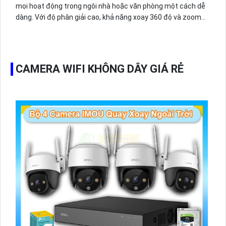
mọi hoạt động trong ngôi nhà hoặc văn phòng một cách dễ
dàng. Với độ phân giải cao, khả năng xoay 360 độ và zoom
cực nhanh, camera này đem đến hình ảnh sắc nét và chi
tiết. Ngoài ra, tích hợp công nghệ cảm biến chuyển động
thông minh và hệ thống báo động tự động, giúp bảo vệ tài
sản và người thân một cách hiệu quả.
CAMERA WIFI KHÔNG DÂY GIÁ RẺ