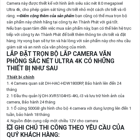
Camera này được thiết kế với hình ảnh siêu sắc nét 8.0 megapixel
Ultra 4k, cho phép giám sát từng chi tiết nhỏ một cách chi tiết và rõ
ràng. ↭
Điểm cộng thêm của sản phẩm
bạn cũng có thể mua trọn bộ
sản phẩm này chính hãng tại công ty An Thành Phát với giá tốt.
Nếu bạn quan tâm đến việc mua sản phẩm này, bạn có thể liên hệ trực
tiếp với công ty An Thành Phát để biết thêm thông tin chi tiết và đặt
hàng. Hy vọng bạn sẽ tự tin và hài lòng với sản phẩm này cho nhu cầu
giám sát và an ninh của văn phòng của mình.
LẮP ĐẶT TRỌN BỘ LẮP CAMERA VĂN
PHÒNG SẮC NÉT ULTRA 4K CÓ NHỮNG
THIẾT BỊ NHƯ SAU
Thiết bị chính
1. 4 Camera quan sát DH-HAC-HDW1800RP, Bảo hành lên đến 24
tháng
2. 1 Đầu thu quản lý DH-XVR5104HS-4KL-I3 và lưu trữ hình ảnh của
camera, Bảo hành 24 tháng
3. 1 Ổ cứng 500GB ghi hình cho bộ 4 camera với dung lượng lên đến 1
tuần, bảo hành 18 tháng
4. Nguồn điện cung cấp một chiều 12V cho camera
💥 GHI CHÚ THI CÔNG THEO YÊU CẦU CỦA
QUÝ KHÁCH HÀNG: