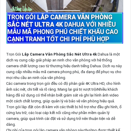
TRỌN GÓI
LẮP CAMERA VĂN PHÒNG
SẮC NÉT ULTRA 4K
DAHUA VỚI NHIỀU
MẪU MÃ PHONG PHÚ CHIẾT KHẤU CAO
CẠNH TRANH TỐT CHI PHÍ PHÙ HỢP
Trọn Gói
Lắp Camera Văn Phòng Sắc Nét Ultra 4k
Dahua là một
dịch vụ cung cấp giải pháp an ninh cho văn phòng với hệ thống
camera chất lượng cao từ thương hiệu danh tiếng Dahua. Dịch vụ này
cung cấp nhiều mẫu mã camera phong phú, đa dạng để phục vụ cho
mọi nhu cầu an ninh của văn phòng.
Các camera trong trọn gói đều có độ phân giải 4K Ultra HD, cho hình
ảnh sắc nét, chi tiết và rõ ràng. Mang lại giá trị vượt trộiNhiều khách
hàng đã sử dụng có thể nhận biết giám sát và ghi lại hình ảnh video
một cách chất lượng, giúp quản lý và bảo vệ văn phòng hiệu quả.
Trọn gói lắp đặt còn đi kèm với các thiết bị hỗ trợ như đầu ghi hình, ổ
cứng lưu trữ, các loại cáp kết nối cũng như phần mềm quản lý
camera, giúp quá trình cài đặt và sử dụng trở nên thuận tiện và dễ
dàng.
Chi phí của trọn gói lắp camera văn phòng này thường được thiết kế