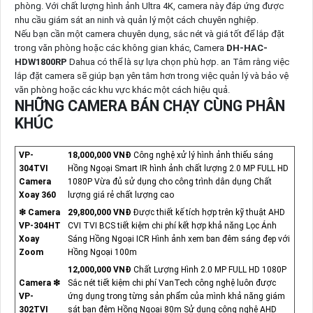
phòng. Với chất lượng hình ảnh Ultra 4K, camera này đáp ứng được
nhu cầu giám sát an ninh và quản lý một cách chuyên nghiệp.
Nếu bạn cần một camera chuyên dụng, sắc nét và giá tốt để lắp đặt
trong văn phòng hoặc các không gian khác, Camera
DH-HAC-
HDW1800RP
Dahua có thể là sự lựa chọn phù hợp. an Tâm rằng việc
lắp đặt camera sẽ giúp bạn yên tâm hơn trong việc quản lý và bảo vệ
văn phòng hoặc các khu vực khác một cách hiệu quả.
NHỮNG CAMERA BÁN CHẠY CÙNG PHÂN
KHÚC
VP-
18,000,000 VNĐ
Công nghệ xử lý hình ảnh thiếu sáng
304TVI
Hồng Ngoại Smart IR hình ảnh chất lượng 2.0 MP FULL HD
Camera
1080P Vừa đủ sử dụng cho công trình dân dụng Chất
Xoay 360
lượng giá rẻ chất lượng cao
❇ Camera
29,800,000 VNĐ
Được thiết kế tích hợp trên kỹ thuật AHD
VP-304HT
CVI TVI BCS tiết kiệm chi phí kết hợp khả năng Lọc Ánh
Xoay
Sáng Hồng Ngoại ICR Hình ảnh xem ban đêm sáng đẹp với
Zoom
Hồng Ngoại 100m
12,000,000 VNĐ
Chất Lượng Hình 2.0 MP FULL HD 1080P
Camera ❇
Sắc nét tiết kiệm chi phí VanTech công nghệ luôn được
VP-
ứng dụng trong từng sản phẩm của mình khả năng giám
302TVI
sát ban đêm Hồng Ngoại 80m Sử dụng công nghệ AHD