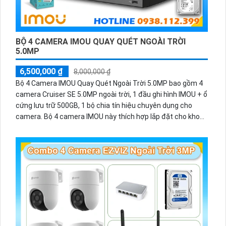
BỘ 4 CAMERA IMOU QUAY QUÉT NGOÀI TRỜI
5.0MP
6,500,000 ₫
8,000,000 ₫
Bộ 4 Camera IMOU Quay Quét Ngoài Trời 5.0MP bao gồm 4
camera Cruiser SE 5.0MP ngoài trời, 1 đầu ghi hình IMOU + ổ
cứng lưu trữ 500GB, 1 bộ chia tín hiệu chuyên dụng cho
camera. Bộ 4 camera IMOU này thích hợp lắp đặt cho kho
hàng, nhà xưởng, khu phố và khu vực cần giám sát ngoài
trời.