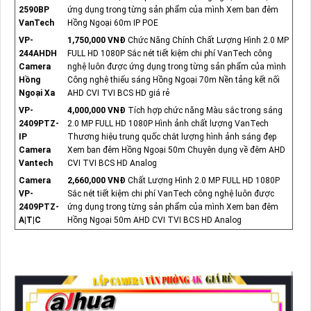
2590BP
ứng dụng trong từng sản phẩm của mình Xem ban đêm
VanTech
Hồng Ngoại 60m IP POE
VP-
1,750,000 VNĐ
Chức Năng Chính Chất Lượng Hình 2.0 MP
244AHDH
FULL HD 1080P Sắc nét tiết kiệm chi phí VanTech công
Camera
nghệ luôn được ứng dụng trong từng sản phẩm của mình
Hồng
Công nghệ thiếu sáng Hồng Ngoại 70m Nền tảng kết nối
Ngoại Xa
AHD CVI TVI BCS HD giá rẻ
VP-
4,000,000 VNĐ
Tích hợp chức năng Màu sắc trong sáng
2409PTZ-
2.0 MP FULL HD 1080P Hình ảnh chất lượng VanTech
IP
Thương hiệu trung quốc chắt lượng hình ảnh sáng đẹp
Camera
Xem ban đêm Hồng Ngoại 50m Chuyên dụng về đêm AHD
Vantech
CVI TVI BCS HD Analog
Camera
2,660,000 VNĐ
Chất Lượng Hình 2.0 MP FULL HD 1080P
VP-
Sắc nét tiết kiệm chi phí VanTech công nghệ luôn được
2409PTZ-
ứng dụng trong từng sản phẩm của mình Xem ban đêm
A|T|C
Hồng Ngoại 50m AHD CVI TVI BCS HD Analog