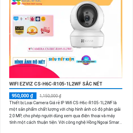
WIFI EZVIZ CS-H6C-R105-1L2WF SẮC NÉT
950,000 ₫
1,150,000 ₫
Thiết bị Loại Camera Giá rẻ IP Wifi CS-H6c-R105-1L2WF là
một sản phẩm chất lượng với chip hình ảnh có độ phân giải
2.0 MP, cho phép người dùng xem qua điện thoại và máy
tính một cách thuận tiện. Với công nghệ Hồng Ngoại Smart
IR, camera giúp quan sát trong điều kiện thiếu sáng và phát