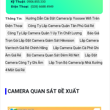
Kỹ Thuật:
0906.855.330
Điện Thoại:
(028) 6688.4949
Hướng Dẫn Cài Đặt Camera Ip Yoosee Wifi Trên
Thông Tin:
Điện Thoại
Công Ty Lắp Camera Quận Tân Phú Giá Rẻ
Công Ty Lắp Camera Quận 1 Uy Tín Chất Lượng
Báo Giá
Trọn Gói Lắp Đặt Camera Giám Sát Hikvision
Lắp Camera
Vantech Giá Rẻ Chính Hãng
Lắp Camera Quán Cà Phê Ghi
Âm Giá Rẻ
Bộ Camera Quan Sát Đêm Rõ Nét
Lắp Đặt
Camera Công Ty Ghi Âm
Lắp Trọn Bộ Camera Ip Nhà Xưởng
4 Mắt Giá Rẻ
CAMERA QUAN SÁT ĐỀ XUẤT