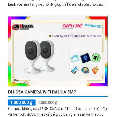
kênh với nền tảng kết nối IP giúp tiết kiệm chi phí cho các
hệ thống lớn. Chức năng ưu việt của thiết bị là thu hình chất
lượng ONVIF và tải hình ảnh nhanh hơn với
H.265+/H.265/H.264+/H.264.
DH-C5A CAMERA WIFI DAHUA 5MP
1,000,000 ₫
1,300,000 ₫
Camera không dây IP DH-C5A là một thiết bị an ninh hiện đại
và tiện ích, được thiết kế để giúp bạn giám sát và theo dõi