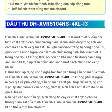
• Hỗ trợ truyền tải âm thanh, báo động qua cáp đồng trục
• Thiết kế nút reset cứng trên mainboard
ĐẦU THU
DH-XVR5104HS-4KL-I3
Đầu Ghi Hình Dahua
DH-XVR5104HS-4KL-I3
là một thiết bị đầu ghi
hình chất lượng cao của thương hiệu Dahua, nổi tiếng trong lĩnh vực
camera an ninh và giám sát. Đầu ghi này được trang bị công nghệ ICR,
giúp lọc tia hồng ngoại để cải thiện chất lượng hình ảnh, đặc biệt là
trong chế độ HD. Đồng thời, nó còn có khả năng tự động cân bằng
ánh sáng BLC, giúp điều chỉnh ánh sáng một cách chính xác và tự
nhiên.
Dahua luôn áp dụng công nghệ tiên tiến vào từng sản phẩm của mình,
và Đầu Ghi Hình Dahua
DH-XVR5104HS-4KL-I3
không phải là ngoại
lệ. Với giá cả phải chăng, sản phẩm này rất phù hợp để sử dụng cho
việc lắp đặt camera văn phòng, đem lại hình ảnh sắc nét với độ phân
giải Ultra 4K.
Nếu bạn cần một đầu ghi hình đáng tin cậy và chất lượng cho hệ
thống giám sát của mình, Đầu Ghi Hình Dahua
DH-XVR5104HS-4KL-
I3
có thể là một lựa chọn tốt.