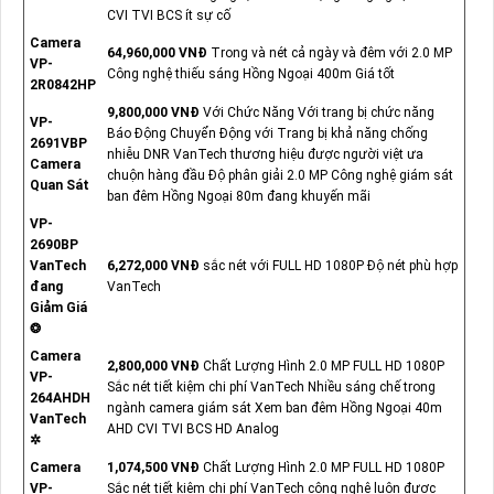
CVI TVI BCS ít sự cố
Camera
64,960,000 VNĐ
Trong và nét cả ngày và đêm với 2.0 MP
VP-
Công nghệ thiếu sáng Hồng Ngoại 400m Giá tốt
2R0842HP
9,800,000 VNĐ
Với Chức Năng Với trang bị chức năng
VP-
Báo Động Chuyển Động với Trang bị khả năng chống
2691VBP
nhiễu DNR VanTech thương hiệu được người việt ưa
Camera
chuộn hàng đầu Độ phân giải 2.0 MP Công nghệ giám sát
Quan Sát
ban đêm Hồng Ngoại 80m đang khuyến mãi
VP-
2690BP
VanTech
6,272,000 VNĐ
sắc nét với FULL HD 1080P Độ nét phù hợp
đang
VanTech
Giảm Giá
❂
Camera
2,800,000 VNĐ
Chất Lượng Hình 2.0 MP FULL HD 1080P
VP-
Sắc nét tiết kiệm chi phí VanTech Nhiều sáng chế trong
264AHDH
ngành camera giám sát Xem ban đêm Hồng Ngoại 40m
VanTech
AHD CVI TVI BCS HD Analog
✲
Camera
1,074,500 VNĐ
Chất Lượng Hình 2.0 MP FULL HD 1080P
VP-
Sắc nét tiết kiệm chi phí VanTech công nghệ luôn được