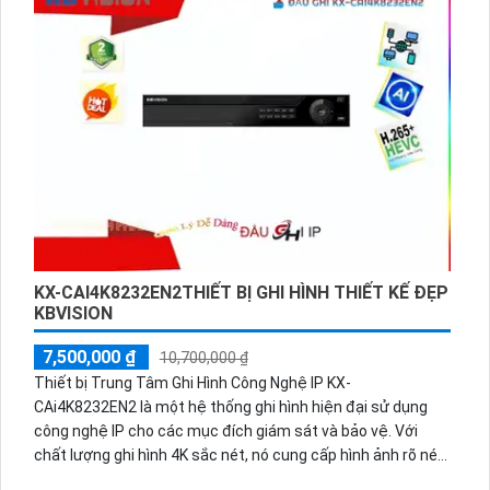
bộ Camera Wifi gia đình KBvision.
KX-CAI4K8232EN2THIẾT BỊ GHI HÌNH THIẾT KẾ ĐẸP
KBVISION
7,500,000 ₫
10,700,000 ₫
Thiết bị Trung Tâm Ghi Hình Công Nghệ IP KX-
CAi4K8232EN2 là một hệ thống ghi hình hiện đại sử dụng
công nghệ IP cho các mục đích giám sát và bảo vệ. Với
chất lượng ghi hình 4K sắc nét, nó cung cấp hình ảnh rõ nét
và chi tiết. Thiết bị này có khả năng kết nối với nhiều