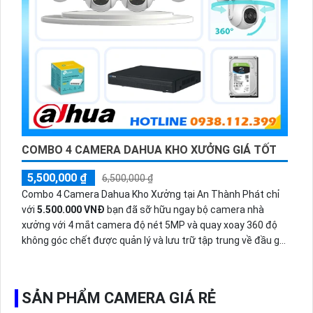
COMBO 4 CAMERA DAHUA KHO XƯỞNG GIÁ TỐT
5,500,000 ₫
6,500,000 ₫
Combo 4 Camera Dahua Kho Xưởng tại An Thành Phát chỉ
với
5.500.000 VNĐ
bạn đã sỡ hữu ngay bộ camera nhà
xưởng với 4 mắt camera độ nét 5MP và quay xoay 360 độ
không góc chết được quản lý và lưu trữ tập trung về đầu ghi
hình ổ cứng hỗ trợ xem qua tivi.
SẢN PHẨM CAMERA GIÁ RẺ