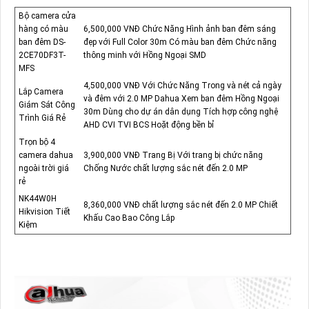
Bộ camera cửa
hàng có màu
6,500,000 VNĐ Chức Năng Hình ảnh ban đêm sáng
ban đêm DS-
đẹp với Full Color 30m Có màu ban đêm Chức năng
2CE70DF3T-
thông minh với Hồng Ngoại SMD
MFS
4,500,000 VNĐ Với Chức Năng Trong và nét cả ngày
Lắp Camera
và đêm với 2.0 MP Dahua Xem ban đêm Hồng Ngoại
Giám Sát Công
30m Dùng cho dự án dân dụng Tích hợp công nghệ
Trình Giá Rẻ
AHD CVI TVI BCS Hoặt động bền bỉ
Trọn bộ 4
camera dahua
3,900,000 VNĐ Trang Bị Với trang bị chức năng
ngoài trời giá
Chống Nước chất lượng sắc nét đến 2.0 MP
rẻ
NK44W0H
8,360,000 VNĐ chất lượng sắc nét đến 2.0 MP Chiết
Hikvision Tiết
Khấu Cao Bao Công Lắp
Kiệm