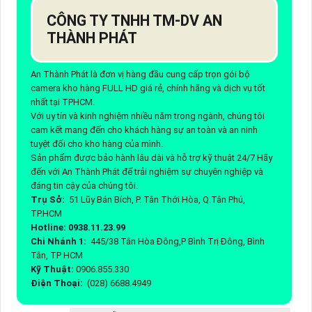
CÔNG TY TNHH TM-DV AN
THÀNH PHÁT
An Thành Phát là đơn vị hàng đầu cung cấp trọn gói bộ
camera kho hàng FULL HD giá rẻ, chính hãng và dịch vụ tốt
nhất tại TPHCM.
Với uy tín và kinh nghiệm nhiều năm trong ngành, chúng tôi
cam kết mang đến cho khách hàng sự an toàn và an ninh
tuyệt đối cho kho hàng của mình.
Sản phẩm được bảo hành lâu dài và hỗ trợ kỹ thuật 24/7 Hãy
đến với An Thành Phát để trải nghiệm sự chuyên nghiệp và
đáng tin cậy của chúng tôi.
Trụ Sở:
51 Lũy Bán Bích, P. Tân Thới Hòa, Q.Tân Phú,
TP.HCM
Hotline: 0938.11.23.99
Chi Nhánh 1:
445/38 Tân Hòa Đông,P Bình Trị Đông, Bình
Tân, TP HCM
Kỹ Thuật:
0906.855.330
Điện Thoại:
(028) 6688.4949