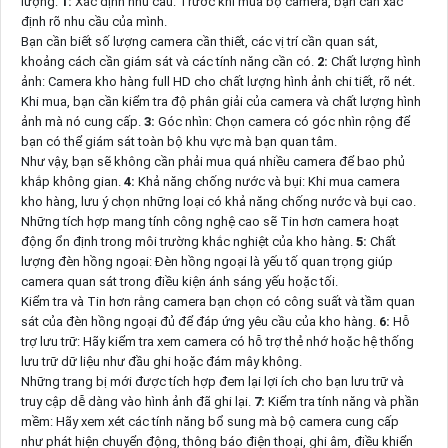
lượng:
1:
Xác định nhu cầu: Trước khi mua bộ camera, bạn cần xác
định rõ nhu cầu của mình.
Bạn cần biết số lượng camera cần thiết, các vị trí cần quan sát,
khoảng cách cần giám sát và các tính năng cần có.
2:
Chất lượng hình
ảnh: Camera kho hàng full HD cho chất lượng hình ảnh chi tiết, rõ nét.
Khi mua, bạn cần kiểm tra độ phân giải của camera và chất lượng hình
ảnh mà nó cung cấp.
3:
Góc nhìn: Chọn camera có góc nhìn rộng để
bạn có thể giám sát toàn bộ khu vực mà bạn quan tâm.
Như vậy, bạn sẽ không cần phải mua quá nhiều camera để bao phủ
khắp không gian.
4:
Khả năng chống nước và bụi: Khi mua camera
kho hàng, lưu ý chọn những loại có khả năng chống nước và bụi cao.
Những tích hợp mang tính công nghệ cao sẽ Tin hơn camera hoạt
động ổn định trong môi trường khắc nghiệt của kho hàng.
5:
Chất
lượng đèn hồng ngoại: Đèn hồng ngoại là yếu tố quan trọng giúp
camera quan sát trong điều kiện ánh sáng yếu hoặc tối.
Kiểm tra và Tin hơn rằng camera bạn chọn có công suất và tầm quan
sát của đèn hồng ngoại đủ để đáp ứng yêu cầu của kho hàng.
6:
Hỗ
trợ lưu trữ: Hãy kiểm tra xem camera có hỗ trợ thẻ nhớ hoặc hệ thống
lưu trữ dữ liệu như đầu ghi hoặc đám mây không.
Những trang bị mới được tích hợp đem lại lợi ích cho bạn lưu trữ và
truy cập dễ dàng vào hình ảnh đã ghi lại.
7:
Kiểm tra tính năng và phần
mềm: Hãy xem xét các tính năng bổ sung mà bộ camera cung cấp
như phát hiện chuyển động, thông báo điện thoại, ghi âm, điều khiển