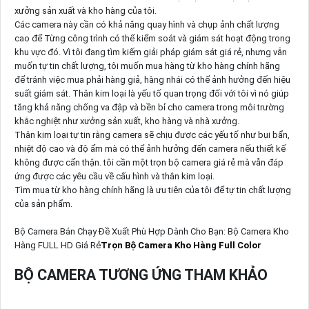
xưởng sản xuất và kho hàng của tôi.
Các camera này cần có khả năng quay hình và chụp ảnh chất lượng
cao để Từng công trình có thể kiểm soát và giám sát hoạt động trong
khu vực đó. Vì tôi đang tìm kiếm giải pháp giám sát giá rẻ, nhưng vẫn
muốn tự tin chất lượng, tôi muốn mua hàng từ kho hàng chính hãng
để tránh việc mua phải hàng giả, hàng nhái có thể ảnh hưởng đến hiệu
suất giám sát. Thân kim loại là yếu tố quan trọng đối với tôi vì nó giúp
tăng khả năng chống va đập và bền bỉ cho camera trong môi trường
khắc nghiệt như xưởng sản xuất, kho hàng và nhà xưởng.
Thân kim loại tự tin rằng camera sẽ chịu được các yếu tố như bụi bẩn,
nhiệt độ cao và độ ẩm mà có thể ảnh hưởng đến camera nếu thiết kế
không được cẩn thận. tôi cần một trọn bộ camera giá rẻ mà vẫn đáp
ứng được các yêu cầu về cấu hình và thân kim loại.
Tìm mua từ kho hàng chính hãng là ưu tiên của tôi để tự tin chất lượng
của sản phẩm.
Bộ Camera Bán Chạy Đề Xuất Phù Hợp Dành Cho Bạn: Bộ Camera Kho
Hàng FULL HD Giá Rẻ
Trọn Bộ Camera Kho Hàng Full Color
BỘ CAMERA TƯƠNG ỨNG THAM KHẢO