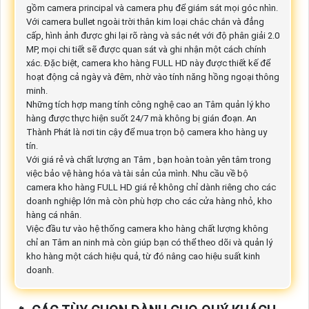
gồm camera principal và camera phụ để giám sát mọi góc nhìn.
Với camera bullet ngoài trời thân kim loại chắc chắn và đẳng
cấp, hình ảnh được ghi lại rõ ràng và sắc nét với độ phân giải 2.0
MP, mọi chi tiết sẽ được quan sát và ghi nhận một cách chính
xác. Đặc biệt, camera kho hàng FULL HD này được thiết kế để
hoạt động cả ngày và đêm, nhờ vào tính năng hồng ngoại thông
minh.
Những tích hợp mang tính công nghệ cao an Tâm quản lý kho
hàng được thực hiện suốt 24/7 mà không bị gián đoạn. An
Thành Phát là nơi tin cậy để mua trọn bộ camera kho hàng uy
tín.
Với giá rẻ và chất lượng an Tâm , bạn hoàn toàn yên tâm trong
việc bảo vệ hàng hóa và tài sản của mình. Nhu cầu về bộ
camera kho hàng FULL HD giá rẻ không chỉ dành riêng cho các
doanh nghiệp lớn mà còn phù hợp cho các cửa hàng nhỏ, kho
hàng cá nhân.
Việc đầu tư vào hệ thống camera kho hàng chất lượng không
chỉ an Tâm an ninh mà còn giúp bạn có thể theo dõi và quản lý
kho hàng một cách hiệu quả, từ đó nâng cao hiệu suất kinh
doanh.