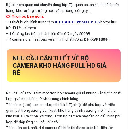
Bộ camera quan sát chuyên dụng lắp đặt quan sát an ninh nhà ở, cửa
hàng, kho xưởng, trường học, văn phòng, công ty,...
👉 Trọn bộ bao gồm:
+ 1 thiết bị ghi hình trung tâm
DH-HAC-HFW1200SP-S5
hỗ trợ lưu
trữ dữ liệu camera
+ 1 Ổ cứng lưu trữ hình ảnh lên đến 6-7 ngày 500GB
+ 4 camera giám sát bảo vệ an ninh chất lượng
DH-XVR1B04-I
NHU CẦU CÂN THIẾT VỀ
BỘ
CAMERA KHO HÀNG FULL HD GIÁ
RẺ
Nhu cầu của tôi là tìm một trọn bộ camera giá rẻ nhưng vẫn tự tin chất
lượng và mua hàng từ Kho Hàng chính hãng.
Tôi cần một bộ camera được thiết kế đặc biệt để phù hợp với việc
giám sát trong xưởng sản xuất, kho hàng và nhà xưởng, nơi mà thân
kim loại là lựa chọn lý tưởng. Trọn bộ camera này cần có cấu hình phù
hợp để đáp ứng nhu cầu của tôi.
Tôi muốn có ít nhất 4-6 camera để hiển thị được toàn bộ diện tích