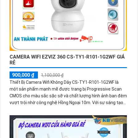
CAMERA WIFI EZVIZ 360 CS-TY1-R101-1G2WF GIÁ
RẺ
900,000 ₫
1,100,000 ₫
Thiết Bị Camera Wifi Không Dây CS-TY1-R101-1G2WF là
một sản phẩm mạnh mẽ được trang bị Progressive Scan
CMOS cho màu sắc sặc sỡ và chất lượng hình ảnh ban đêm
vượt trội nhờ công nghệ Hồng Ngoại 10m. Với sự sáng tạo
của công nghệ IP Wifi, thiết bị giúp tiết kiệm chi phí cho hệ
thống giám sát lớn mà vẫn đảm bảo sự sắc nét với độ phân
giải 2.0 MP. Đặc biệt, việc tích hợp công nghệ nhìn đêm
Hồng Ngoại và Smart IR giúp xử lý chói sáng tốt. Bên cạnh
đó, thiết bị còn hỗ trợ các định dạng nén