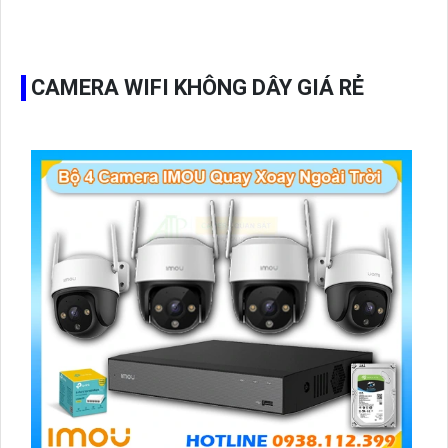
bảo vệ nhà cửa một cách hiệu quả. Sản phẩm phù hợp cho
việc giám sát và an ninh gia đình hoặc công ty.
CAMERA WIFI KHÔNG DÂY GIÁ RẺ