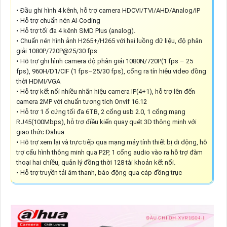
• Đầu ghi hình 4 kênh, hỗ trợ camera HDCVI/TVI/AHD/Analog/IP
• Hỗ trợ chuẩn nén AI-Coding
• Hỗ trợ tối đa 4 kênh SMD Plus (analog).
• Chuẩn nén hình ảnh H265+/H265 với hai luồng dữ liệu, độ phân
giải 1080P/720P@25/30 fps
• Hỗ trợ ghi hình camera độ phân giải 1080N/720P(1 fps – 25
fps), 960H/D1/CIF (1 fps–25/30 fps), cổng ra tín hiệu video đồng
thời HDMI/VGA
• Hỗ trợ kết nối nhiều nhãn hiệu camera IP(4+1), hỗ trợ lên đến
camera 2MP với chuẩn tương tích Onvif 16.12
• Hỗ trợ 1 ổ cứng tối đa 6TB, 2 cổng usb 2.0, 1 cổng mạng
RJ45(100Mbps), hỗ trợ điều kiển quay quét 3D thông minh với
giao thức Dahua
• Hỗ trợ xem lại và trực tiếp qua mạng máy tính thiết bị di động, hỗ
trợ cấu hình thông minh qua P2P, 1 cổng audio vào ra hỗ trợ đàm
thoại hai chiều, quản lý đồng thời 128 tài khoản kết nối.
• Hỗ trợ truyền tải âm thanh, báo động qua cáp đồng trục