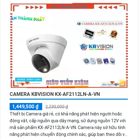
camera IP và hỗ trợ công nghệ điện toán đám mây, cho
phép người dùng xem và quản lý hình ảnh từ xa qua điện
thoại di động hoặc máy tính. Với tính năng tiên tiến và độ tin
cậy cao, thiết bị Trung Tâm Ghi Hình Công Nghệ IP KX-
CAi4K8232EN2 là giải pháp lý tưởng cho hệ thống giám sát
an ninh chuyên nghiệp.
CAMERA KBVISION KX-AF2112LN-A-VN
1,449,500 ₫
2,230,000 ₫
Thiết bị Camera giá rẻ, có khả năng phát hiện người hoặc
động vật, cấp nguồn qua dây mạng, sử dụng nguồn 12V với
mã sản phẩm KX-AF2112LN-A-VN. Camera này sở hữu tính
năng phát hiện chuyển động chính xác, giúp bạn theo dõi và