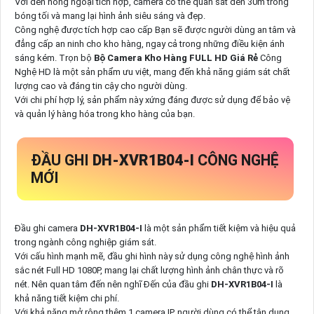
Với đèn hồng ngoại tích hợp, camera có thể quan sát đến 30m trong
bóng tối và mang lại hình ảnh siêu sáng và đẹp.
Công nghệ được tích hợp cao cấp Bạn sẽ được người dùng an tâm và
đẳng cấp an ninh cho kho hàng, ngay cả trong những điều kiện ánh
sáng kém. Trọn bộ
Bộ Camera Kho Hàng FULL HD Giá Rẻ
Công
Nghệ HD là một sản phẩm ưu việt, mang đến khả năng giám sát chất
lượng cao và đáng tin cậy cho người dùng.
Với chi phí hợp lý, sản phẩm này xứng đáng được sử dụng để bảo vệ
và quản lý hàng hóa trong kho hàng của bạn.
ĐẦU GHI
DH-XVR1B04-I
CÔNG NGHỆ
MỚI
Đầu ghi camera
DH-XVR1B04-I
là một sản phẩm tiết kiệm và hiệu quả
trong ngành công nghiệp giám sát.
Với cấu hình mạnh mẽ, đầu ghi hình này sử dụng công nghệ hình ảnh
sắc nét Full HD 1080P, mang lại chất lượng hình ảnh chân thực và rõ
nét. Nên quan tâm đến nên nghĩ Đến của đầu ghi
DH-XVR1B04-I
là
khả năng tiết kiệm chi phí.
Với khả năng mở rộng thêm 1 camera IP, người dùng có thể tận dụng