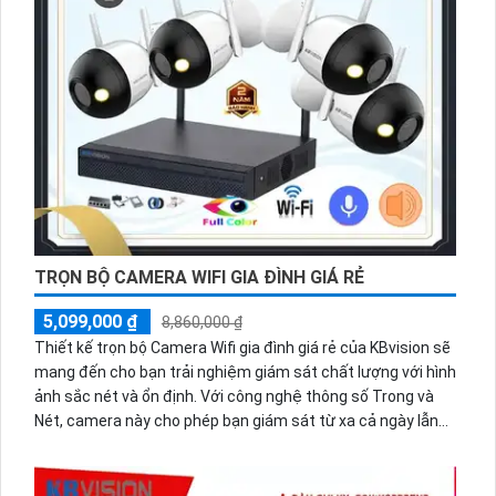
H.265+/H.265/H.264+/H.264 giúp tiết kiệm 50% dung lượng.
TRỌN BỘ CAMERA WIFI GIA ĐÌNH GIÁ RẺ
5,099,000 ₫
8,860,000 ₫
Thiết kế trọn bộ Camera Wifi gia đình giá rẻ của KBvision sẽ
mang đến cho bạn trải nghiệm giám sát chất lượng với hình
ảnh sắc nét và ổn định. Với công nghệ thông số Trong và
Nét, camera này cho phép bạn giám sát từ xa cả ngày lẫn
đêm với độ phân giải 2.0 MP, mang lại hình ảnh sáng đẹp.
Việc cài đặt trên thiết bị điện thoại cũng trở nên dễ dàng
hơn bao giờ hết. Đảm bảo an ninh cho gia đình của bạn với