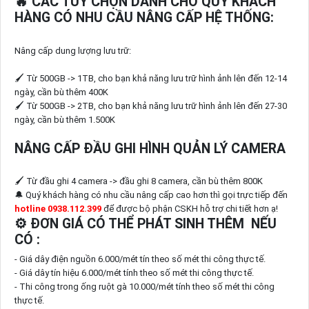
🔥 CÁC TÙY CHỌN DÀNH CHO QUÝ KHÁCH
HÀNG CÓ NHU CẦU NÂNG CẤP HỆ THỐNG:
Nâng cấp dung lượng lưu trữ:
🖌 Từ 500GB -> 1TB, cho bạn khả năng lưu trữ hình ảnh lên đến 12-14
ngày, cần bù thêm 400K
🖌 Từ 500GB -> 2TB, cho bạn khả năng lưu trữ hình ảnh lên đến 27-30
ngày, cần bù thêm 1.500K
NÂNG CẤP ĐẦU GHI HÌNH QUẢN LÝ CAMERA
🖌 Từ đầu ghi 4 camera -> đầu ghi 8 camera, cần bù thêm 800K
🔔 Quý khách hàng có nhu cầu nâng cấp cao hơn thì gọi trực tiếp đến
hotline 0938.112.399
để được bộ phận CSKH hỗ trợ chi tiết hơn ạ!
⚙ ĐƠN GIÁ CÓ THỂ PHÁT SINH THÊM NẾU
CÓ :
- Giá dây điện nguồn 6.000/mét tín theo số mét thi công thực tế.
- Giá dây tín hiệu 6.000/mét tính theo số mét thi công thực tế.
- Thi công trong ống ruột gà 10.000/mét tính theo số mét thi công
thực tế.