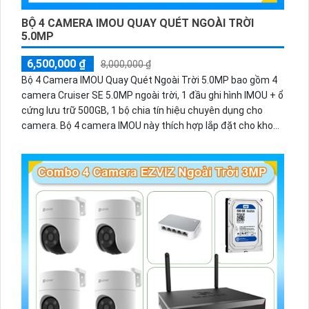
BỘ 4 CAMERA IMOU QUAY QUÉT NGOÀI TRỜI
5.0MP
6,500,000 ₫
8,000,000 ₫
Bộ 4 Camera IMOU Quay Quét Ngoài Trời 5.0MP bao gồm 4
camera Cruiser SE 5.0MP ngoài trời, 1 đầu ghi hình IMOU + ổ
cứng lưu trữ 500GB, 1 bộ chia tín hiệu chuyên dụng cho
camera. Bộ 4 camera IMOU này thích hợp lắp đặt cho kho
hàng, nhà xưởng, khu phố và khu vực cần giám sát ngoài
trời.