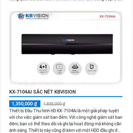
là một giải pháp tiết kiệm và phù hợp cho cửa hàng, gia đình
và căn hộ. Thiết kế dome kim loại chuyên dụng cho quan
sát đêm, camera có thể truyền tải hình ảnh trên nhiều công
nghệ như AHD, CVI, TVI, BCS và HD. Chức năng ổn định của
hệ thống giúp đảm bảo kết quả quan sát chất lượng và âm
thanh thu được rõ ràng.
KX-7104AI SẮC NÉT KBVISION
1,350,000 ₫
1,835,000 ₫
Thiết bị Đầu Thu hình HD KX-7104Ai là một giải pháp tuyệt
vời cho việc giám sát ban đêm. Với công nghệ giám sát ban
đêm, bạn có thể theo dõi và ghi lại hoạt động mà không cần
ánh sáng. Thiết bị này cũng đi kèm với một HDD đầu ghi để