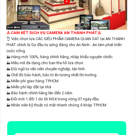
⚠️ CAM KẾT DỊCH VỤ CAMERA AN THÀNH PHÁT⚠️
👌 Việc chọn lựa CÁC SIÊU PHẨM CAMERA QUAN SÁT tại AN THÀNH
PHÁT chính là Sự đầu tư xứng đáng cho An Ninh - An tâm phát triển
cuộc sống.
🐳 Hàng mới 100%, hàng chính hãng, nhập khẩu nguyên chiếc.
🐳 Mẫu mã đa dạng cho bạn tha hồ lựa chọn.
🐳 Đội ngũ tư vấn viên chuyên nghiệp, tận tình.
🐳 Chế độ bảo hành, bảo trì ấn tượng nhất thị trường.
🐳 Miễn phí giao hàng TPHCM
🐳 Miễn phí lắp đặt tại nhà
🐳 Bảo hành chính hãng lên đến 2 năm
🐳 Đổi mới 1 đổi 1 do lỗi NSX trong vòng 07 ngày đầu
🐳 Nhân viên kỹ thuật có mặt nhanh chóng ở khắp TPHCM