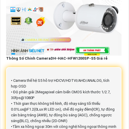
Thông Số Chính CameraDH-HAC-HFW1200SP-S5 Giá rẻ
• Camera thế hệ S5 hỗ trợ HDCVI/HDTVI/AHD/ANALOG, tích
hợp OSD
• Độ phân giải 2Megapixel cảm biến CMOS kích thước 1/2.7,
30fps@1080P
• Thời gian thực không trễ hình, độ nhạy sáng tối thiểu
0.01Lux@F1.2(0Lux IR LED on), chế độ ngày đêm(ICR), tự động
cân bằng trắng (AWB), tự động bù sáng (AGC), chống ngược
sáng(BLC), chống nhiễu (2D-DNR)
•Tầm xa hồng ngoại 30m với công nghệ hồng ngoại thông minh