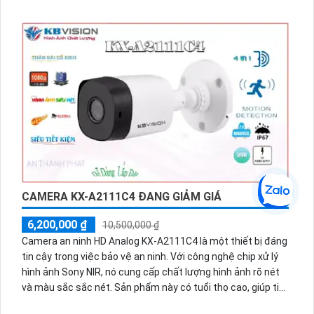
lưu trữ nhiều dữ liệu. Đầu Ghi 4 kênh có khả năng sử dụng
công nghệ mới nhất AHD CVI TVI BCS, đảm bảo sự ổn định
và chất lượng hình ảnh tốt. Chức năng ưu việt công nghệ AI
giúp cho dự án chuyên dụng của bạn trở nên hiệu quả hơn.
Thêm vào đó, máy còn hỗ trợ camera IP siêu tiết kiệm
băng thông với các chuẩn nén H.265+/H.265/H.264+/H.264.
Thích hợp sử dụng cho gia đình và cửa hàng.
CAMERA KX-A2111C4 ĐANG GIẢM GIÁ
6,200,000 ₫
10,500,000 ₫
Camera an ninh HD Analog KX-A2111C4 là một thiết bị đáng
tin cậy trong việc bảo vệ an ninh. Với công nghệ chip xử lý
hình ảnh Sony NIR, nó cung cấp chất lượng hình ảnh rõ nét
và màu sắc sắc nét. Sản phẩm này có tuổi thọ cao, giúp tiết
kiệm chi phí bảo trì.