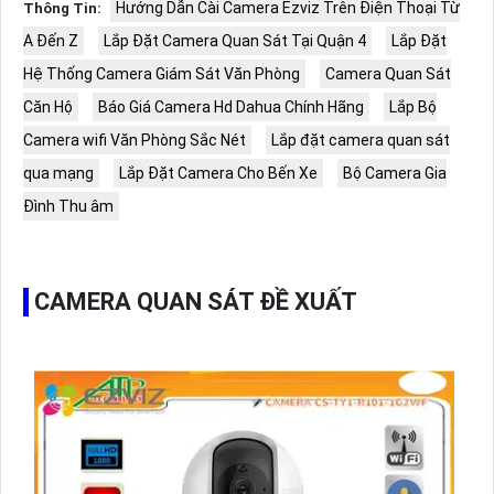
Hướng Dẫn Cài Camera Ezviz Trên Điện Thoại Từ
Thông Tin:
A Đến Z
Lắp Đặt Camera Quan Sát Tại Quận 4
Lắp Đặt
Hệ Thống Camera Giám Sát Văn Phòng
Camera Quan Sát
Căn Hộ
Báo Giá Camera Hd Dahua Chính Hãng
Lắp Bộ
Camera wifi Văn Phòng Sắc Nét
Lắp đặt camera quan sát
qua mạng
Lắp Đặt Camera Cho Bến Xe
Bộ Camera Gia
Đình Thu âm
CAMERA QUAN SÁT ĐỀ XUẤT