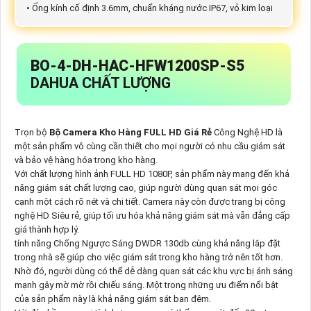
• Ống kính cố định 3.6mm, chuẩn kháng nước IP67, vỏ kim loại
BO-4-
DH-HAC-HFW1200SP-S5
DAHUA CHẤT LƯỢNG
Trọn bộ
Bộ Camera Kho Hàng FULL HD Giá Rẻ
Công Nghệ HD là
một sản phẩm vô cùng cần thiết cho mọi người có nhu cầu giám sát
và bảo vệ hàng hóa trong kho hàng.
Với chất lượng hình ảnh FULL HD 1080P, sản phẩm này mang đến khả
năng giám sát chất lượng cao, giúp người dùng quan sát mọi góc
cạnh một cách rõ nét và chi tiết. Camera này còn được trang bị công
nghệ HD Siêu rẻ, giúp tối ưu hóa khả năng giám sát mà vẫn đẳng cấp
giá thành hợp lý.
tính năng Chống Ngược Sáng DWDR 130db cùng khả năng lắp đặt
trong nhà sẽ giúp cho việc giám sát trong kho hàng trở nên tốt hơn.
Nhờ đó, người dùng có thể dễ dàng quan sát các khu vực bị ánh sáng
mạnh gây mờ mờ rồi chiếu sáng. Một trong những ưu điểm nổi bật
của sản phẩm này là khả năng giám sát ban đêm.