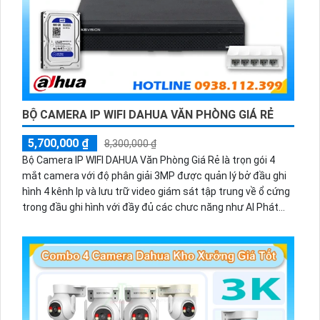
BỘ CAMERA IP WIFI DAHUA VĂN PHÒNG GIÁ RẺ
5,700,000 ₫
8,300,000 ₫
Bộ Camera IP WIFI DAHUA Văn Phòng Giá Rẻ là trọn gói 4
mắt camera với độ phân giải 3MP được quản lý bở đầu ghi
hình 4 kênh Ip và lưu trữ video giám sát tập trung về ổ cứng
trong đầu ghi hình với đầy đủ các chưc năng như AI Phát
hiện chuyển động, đàm thoại âm thanh 2 chiều và giám sát
có màu vào ban đêm