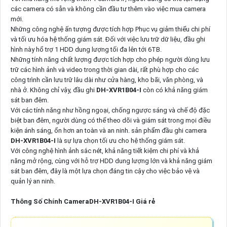
các camera có sẵn và không cần đầu tư thêm vào việc mua camera
mới.
Những công nghệ ấn tượng được tích hợp Phục vụ giảm thiểu chi phí
và tối ưu hóa hệ thống giám sát. Đối với việc lưu trữ dữ liệu, đầu ghi
hình này hổ trợ 1 HDD dung lượng tối đa lên tới 6TB.
Những tính năng chất lượng được tích hợp cho phép người dùng lưu
trữ các hình ảnh và video trong thời gian dài, rất phù hợp cho các
công trình cần lưu trữ lâu dài như cửa hàng, kho bãi, văn phòng, và
nhà ở. Không chỉ vậy, đầu ghi
DH-XVR1B04-I
còn có khả năng giám
sát ban đêm.
Với các tính năng như hồng ngoại, chống ngược sáng và chế độ đặc
biệt ban đêm, người dùng có thể theo dõi và giám sát trong mọi điều
kiện ánh sáng, ổn hơn an toàn và an ninh. sản phẩm đầu ghi camera
DH-XVR1B04-I
là sự lựa chọn tối ưu cho hệ thống giám sát.
Với công nghệ hình ảnh sắc nét, khả năng tiết kiệm chi phí và khả
năng mở rộng, cùng với hỗ trợ HDD dung lượng lớn và khả năng giám
sát ban đêm, đây là một lựa chọn đáng tin cậy cho việc bảo vệ và
quản lý an ninh.
Thông Số Chính CameraDH-XVR1B04-I Giá rẻ