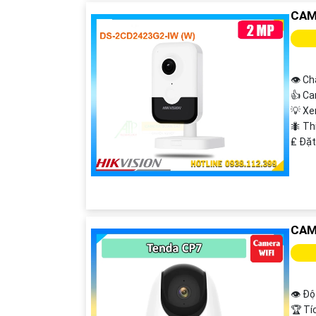
CAM
👁 Ch
👍 Ca
💡 X
'
🐜 Th
️₤ Đặ
CAM
👁 Độ
🏆 Tí