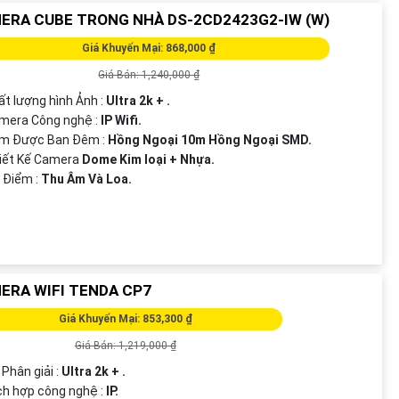
ERA CUBE TRONG NHÀ DS-2CD2423G2-IW (W)
Giá Khuyến Mại: 868,000 ₫
Giá Bán: 1,240,000 ₫
ất lượng hình Ảnh :
Ultra 2k + .
mera Công nghệ :
IP Wifi.
em Được Ban Đêm :
Hồng Ngoại 10m Hồng Ngoại SMD.
iết Kế Camera
Dome Kim loại + Nhựa.
t Điểm :
Thu Âm Và Loa.
ERA WIFI TENDA CP7
Giá Khuyến Mại: 853,300 ₫
Giá Bán: 1,219,000 ₫
 Phân giải :
Ultra 2k + .
ch hợp công nghệ :
IP.