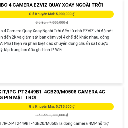
BO 4 CAMERA EZVIZ QUAY XOAY NGOÀI TRỜI
Giá Khuyến Mại: 5,900,000 ₫
Giá Bán: 7,000,000 ₫
 4 Camera Quay Xoay Ngoài Trời đến từ nhà EZVIZ với độ nét
ên đến 2K và giám sát ban đêm với 4 chế độ khác nhau, công
AI Phát hiện và phân biệt các chuyển động chuẩn sát được
lý tập trung bởi đầu ghi hình IP WiFi
KIT/IPC-PT2449B1-4GB20/M0508 CAMERA 4G
G PIN MẶT TRỜI
Giá Khuyến Mại: 5,715,500 ₫
Giá Bán: 8,165,000 ₫
IT/IPC-PT2449B1-4GB20/M0508 là dòng camera 4MP hỗ trợ