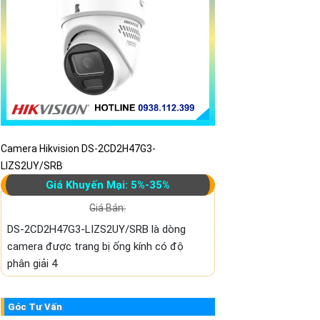
Camera Hikvision DS-2CD2H47G3-
LIZS2UY/SRB
Giá Khuyến Mại: 5%-35%
Giá Bán:
DS-2CD2H47G3-LIZS2UY/SRB là dòng
camera được trang bị ống kính có độ
phân giải 4
Góc Tư Vấn