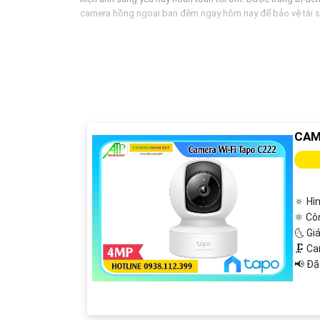
camera hồng ngoại ban đêm ngay hôm nay để bảo vệ tài sản
CAM
🔅 Hì
⚛️ Cô
🌜 Gi
🗜️ C
️📢 Đ