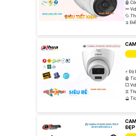
🤖️ C
🔦 Vi
💦 Th
️➲ Đi
CAM
️⚡ Độ 
🤖️ T
💥 Vi
♊ Th
️🔮 T
CAM
ĐẸP