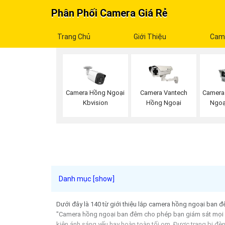
Phân Phối Camera Giá Rẻ
Trang Chủ
Giới Thiệu
Cam
Camera Hồng Ngoại
Camera Vantech
Camera
Kbvision
Hồng Ngoại
Ngoạ
Dưới đây là 140 từ giới thiệu lắp camera hồng ngoại ban đ
"Camera hồng ngoại ban đêm cho phép bạn giám sát mọi hoạ
kiện ánh sáng yếu hay hoàn toàn tối om. Được trang bị đè