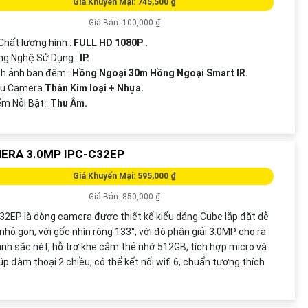
Giá Khuyến Mại: 745,500 ₫
Giá Bán: 100,000 ₫
 Chất lượng hình :
FULL HD 1080P .
ng Nghệ Sử Dụng :
IP.
nh ảnh ban đêm :
Hồng Ngoại 30m Hồng Ngoại Smart IR.
u Camera
Thân Kim loại + Nhựa.
iểm Nỗi Bật :
Thu Âm.
ERA 3.0MP IPC-C32EP
Giá Khuyến Mại: 595,000 ₫
Giá Bán: 850,000 ₫
32EP là dòng camera được thiết kế kiểu dáng Cube lắp đặt dễ
nhỏ gọn, với gốc nhìn rộng 133°, với độ phân giải 3.0MP cho ra
ảnh sắc nét, hỗ trợ khe cắm thẻ nhớ 512GB, tích hợp micro và
iúp đàm thoại 2 chiều, có thể kết nối wifi 6, chuẩn tương thích