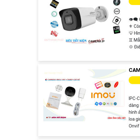
👁️‍
⚜️ Cô
💡 Hì
♊ Mẫ
️💠 Đ
CAM
IPC-C
dàng 
hình 
loa g
Onvif