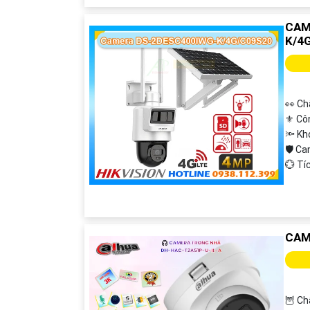
CAM
K/4
👀 Ch
⚜️ Cô
🔦 K
🛡 C
️💮 T
CAM
🦉 Ch