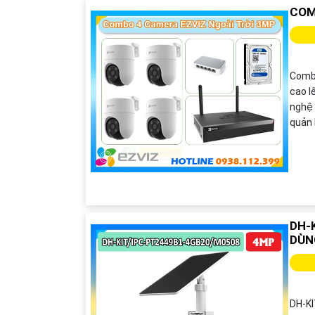
COM
Combo
cao l
nghệ 
quản 
DH-
DÙN
DH-K