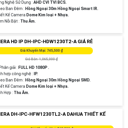
ông Nghệ Sử Dụng :
AHD CVI TVI BCS.
deo Ban Đêm :
Hồng Ngoại 30m Hồng Ngoại Smart IR.
iết Kế Camera
Dome Kim loại + Nhựa.
ểm Nỗi Bật :
Thu Âm.
ERA HD IP DH-IPC-HDW1230T2-A GIÁ RẺ
Giá Khuyến Mại: 745,500 ₫
Giá Bán: 1,065,000 ₫
Phân giải :
FULL HD 1080P .
ích hợp công nghệ :
IP.
deo Ban Đêm :
Hồng Ngoại 30m Hồng Ngoại SMD.
iết Kế Camera
Dome Kim loại + Nhựa.
ích Hợp :
Thu Âm.
ERA DH-IPC-HFW1230TL2-A DAHUA THIẾT KẾ