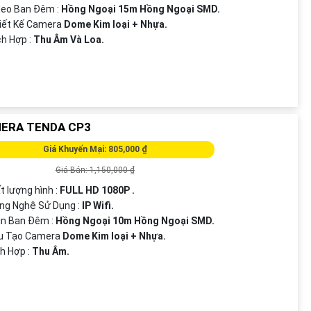
deo Ban Đêm :
Hồng Ngoại 15m Hồng Ngoại SMD.
iết Kế Camera
Dome Kim loại + Nhựa.
ích Hợp :
Thu Âm Và Loa.
ERA TENDA CP3
Giá Khuyến Mại: 805,000 ₫
Giá Bán: 1,150,000 ₫
ất lượng hình :
FULL HD 1080P .
ng Nghệ Sử Dụng :
IP Wifi.
ìn Ban Đêm :
Hồng Ngoại 10m Hồng Ngoại SMD.
u Tạo Camera
Dome Kim loại + Nhựa.
ch Hợp :
Thu Âm.