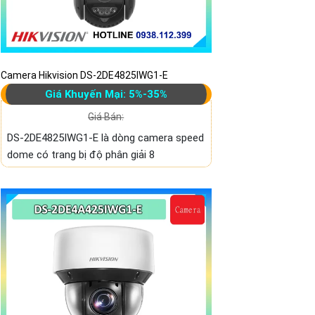
Camera Hikvision DS-2DE4825IWG1-E
Giá Khuyến Mại: 5%-35%
Giá Bán:
DS-2DE4825IWG1-E là dòng camera speed
dome có trang bị độ phân giải 8