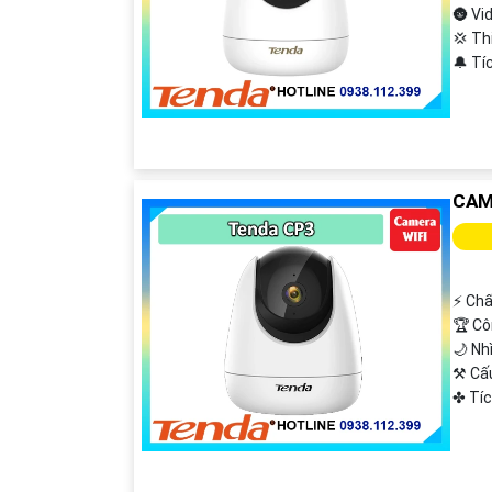
🌚 Vi
💢 Th
️🔔 T
CAM
️⚡ Ch
🏆 Cô
🌙 Nh
⚒ Cấ
️✤ Tí