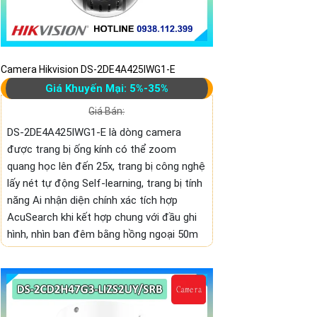
Camera Hikvision DS-2DE4A425IWG1-E
Giá Khuyến Mại: 5%-35%
Giá Bán:
DS-2DE4A425IWG1-E là dòng camera
được trang bị ống kính có thể zoom
quang học lên đến 25x, trang bị công nghệ
lấy nét tự động Self-learning, trang bị tính
năng Ai nhận diện chính xác tích hợp
AcuSearch khi kết hợp chung với đầu ghi
hình, nhìn ban đêm bằng hồng ngoại 50m