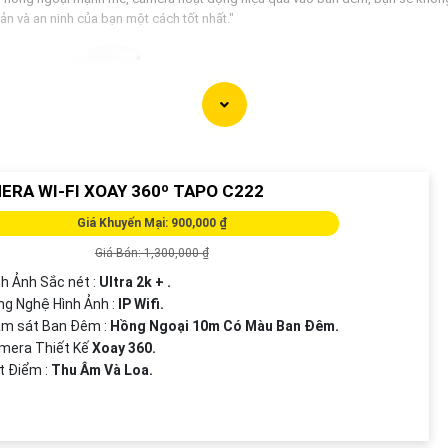
 và an ninh của bạn một cách tốt nhất."
ERA WI-FI XOAY 360º TAPO C222
Giá Khuyến Mại: 900,000 ₫
Giá Bán: 1,300,000 ₫
nh Ảnh Sắc nét :
Ultra 2k + .
ng Nghệ Hình Ảnh :
IP Wifi.
ám sát Ban Đêm :
Hồng Ngoại 10m Có Màu Ban Ðêm.
amera Thiết Kế
Xoay 360.
ặt Điểm :
Thu Âm Và Loa.