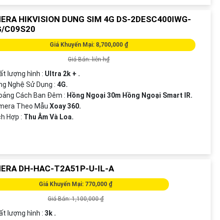
ERA HIKVISION DUNG SIM 4G DS-2DESC400IWG-
G/C09S20
Giá Khuyến Mại: 8,700,000 ₫
Giá Bán: liên h₫
ất lượng hình :
Ultra 2k + .
ng Nghệ Sử Dụng :
4G.
hoảng Cách Ban Đêm :
Hồng Ngoại 30m Hồng Ngoại Smart IR.
amera Theo Mẫu
Xoay 360.
ích Hợp :
Thu Âm Và Loa.
ERA DH-HAC-T2A51P-U-IL-A
Giá Khuyến Mại: 770,000 ₫
Giá Bán: 1,100,000 ₫
ất lượng hình :
3k .