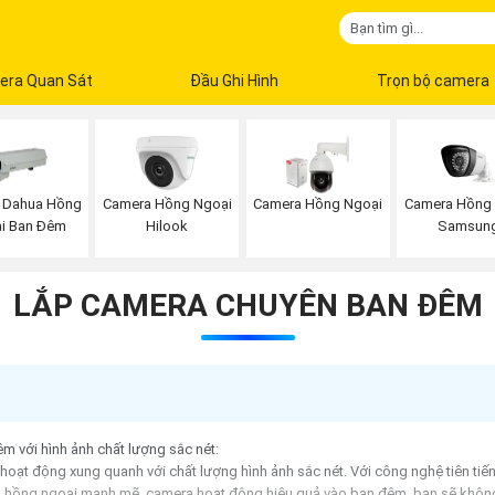
era Quan Sát
Đầu Ghi Hình
Trọn bộ camera
Camera Hồng
 Dahua Hồng
Camera Hồng Ngoại
Camera Hồng Ngoại
Samsun
i Ban Đêm
Hilook
LẮP CAMERA CHUYÊN BAN ĐÊM
êm với hình ảnh chất lượng sắc nét:
t động xung quanh với chất lượng hình ảnh sắc nét. Với công nghệ tiên tiến,
n hồng ngoại mạnh mẽ, camera hoạt động hiệu quả vào ban đêm, bạn sẽ không b