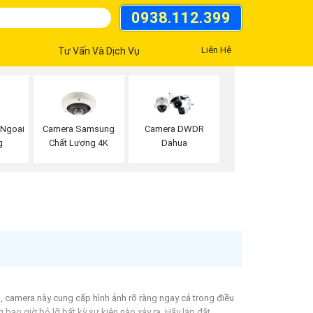
0938.112.399
Liên Hệ
Tư Vấn Và Dịch Vụ
 Ngoại
Camera Samsung
Camera DWDR
g
Chất Lượng 4K
Dahua
 camera này cung cấp hình ảnh rõ ràng ngay cả trong điều
ao giờ bỏ lỡ bất kỳ sự kiện nào xảy ra. Hãy lắp đặt