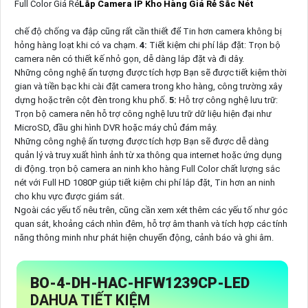
Full Color Giá Rẻ
Lắp Camera IP Kho Hàng Giá Rẻ Sắc Nét
chế độ chống va đập cũng rất cần thiết để Tin hơn camera không bị
hỏng hàng loạt khi có va chạm.
4:
Tiết kiệm chi phí lắp đặt: Trọn bộ
camera nên có thiết kế nhỏ gọn, dễ dàng lắp đặt và đi dây.
Những công nghệ ấn tượng được tích hợp Bạn sẽ được tiết kiệm thời
gian và tiền bạc khi cài đặt camera trong kho hàng, công trường xây
dựng hoặc trên cột đèn trong khu phố.
5:
Hỗ trợ công nghệ lưu trữ:
Trọn bộ camera nên hỗ trợ công nghệ lưu trữ dữ liệu hiện đại như
MicroSD, đầu ghi hình DVR hoặc máy chủ đám mây.
Những công nghệ ấn tượng được tích hợp Bạn sẽ được dễ dàng
quản lý và truy xuất hình ảnh từ xa thông qua internet hoặc ứng dụng
di động. trọn bộ camera an ninh kho hàng Full Color chất lượng sắc
nét với Full HD 1080P giúp tiết kiệm chi phí lắp đặt, Tin hơn an ninh
cho khu vực được giám sát.
Ngoài các yếu tố nêu trên, cũng cần xem xét thêm các yếu tố như góc
quan sát, khoảng cách nhìn đêm, hỗ trợ âm thanh và tích hợp các tính
năng thông minh như phát hiện chuyển động, cảnh báo và ghi âm.
BO-4-
DH-HAC-HFW1239CP-LED
DAHUA TIẾT KIỆM