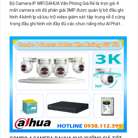
Bộ Camera IP WIFI DAHUA Văn Phòng Giá Rẻ là trọn gói 4
mắt camera với độ phân giải 3MP được quản lý bở đầu ghi
hình 4 kênh Ip và lưu trữ video giám sát tập trung về ổ cứng
trong đầu ghi hình với đầy đủ các chưc năng như AI Phát
hiện chuyển động, đàm thoại âm thanh 2 chiều và giám sát
có màu vào ban đêm