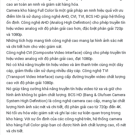
cao an toàn an ninh và giám sát hàng hóa.
Camera kho hàng Full Color là một giải pháp an ninh hiệu quả với ưu
điểm lớn là sử dụng công nghệ AHD, CVI, TVI, BCS HD giúp hệ thống
ổn định. Công nghệ AHD (Analog High Definition) cho phép truyền tín
hiệu video analog với độ phân giải cao hơn, đặc biệt phân giải 720p
và 1080p.
Những tích hợp mang tính công nghệ cao mang lại hình ảnh sắc nét
và chi tiết hơn cho việc giám sát.
Công nghệ CVI (Composite Video Interface) cũng cho phép truyền tín
hiệu video analog với độ phân giải cao, đạt 1080p.
Nó có khả năng truyền tín hiệu video và âm thanh trên cùng một dây
cáp, giảm thiểu cần sử dụng nhiều dây cáp. Công nghệ TVI
(Transport Video Interface) cung cấp đường truyền video chất lượng
cao với độ phân giải 1080p.
Nó giúp tăng cường khả năng truyền tín hiệu video từ xa và giữ cho
hình ảnh không bị giảm chất lượng. BCS HD (Bang & Olufsen Camera
System High Definition) là công nghệ camera cao cấp, mang lại chất
lượng hình ảnh sắc nét và chi tiết, độ phân giải cao từ 720p đến 4K.
Nó tối ưu hóa việc giám sát và ghi lại các sự kiện quan trọng trong
kho hàng. Với sự ổn định của các công nghệ trên, hệ thống camera
kho hàng Full Color giúp bạn có được hình ảnh chất lượng cao, rõ nét
và chi tiết.