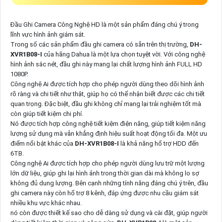
Đầu Ghi Camera Công Nghệ HD là một sản phẩm đáng chú ý trong
lĩnh vực hình ảnh giám sát.
Trong số các sản phẩm đầu ghi camera có sẵn trên thị trường,
DH-
XVR1B08-I
của hãng Dahua là một lựa chọn tuyệt vời. Với công nghệ
hình ảnh sắc nét, đầu ghi này mang lại chất lượng hình ảnh FULL HD
1080P.
Công nghệ Ai được tích hợp cho phép người dùng theo dõi hình ảnh
rõ ràng và chi tiết như thật, giúp họ có thể nhận biết được các chi tiết
quan trọng. Đặc biệt, đầu ghi không chỉ mang lại trải nghiệm tốt mà
còn giúp tiết kiệm chi phí.
Nó được tích hợp công nghệ tiết kiệm điện năng, giúp tiết kiệm năng
lượng sử dụng mà vẫn khẳng định hiệu suất hoạt động tối đa. Một ưu
điểm nổi bật khác của
DH-XVR1B08-I
là khả năng hổ trợ HDD đến
6TB.
Công nghệ Ai được tích hợp cho phép người dùng lưu trữ một lượng
lớn dữ liệu, giúp ghi lại hình ảnh trong thời gian dài mà không lo sợ
không đủ dung lượng. Bên cạnh những tính năng đáng chú ý trên, đầu
ghi camera này còn hổ trợ 8 kênh, đáp ứng được nhu cầu giám sát
nhiều khu vực khác nhau.
nó còn được thiết kế sao cho dễ dàng sử dụng và cài đặt, giúp người