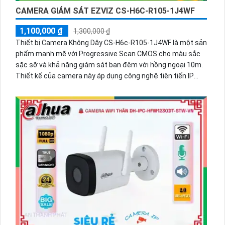
CAMERA GIÁM SÁT EZVIZ CS-H6C-R105-1J4WF
1,100,000 ₫
1,300,000 ₫
Thiết bị Camera Không Dây CS-H6c-R105-1J4WF là một sản
phẩm mạnh mẽ với Progressive Scan CMOS cho màu sắc
sặc sỡ và khả năng giám sát ban đêm với hồng ngoại 10m.
Thiết kế của camera này áp dụng công nghệ tiên tiến IP
Wifi, mang lại chất lượng tốt và hình ảnh 4.0 MP. Tải hình ảnh
nhanh chóng và dễ dàng với hỗ trợ H.265/H.264+/H.264.
Đặc biệt, camera còn tích hợp công nghệ nhìn đêm chất
lượng Hồng Ngoại Smart IR, đảm bảo cho hình ảnh ban đêm
rõ nét.