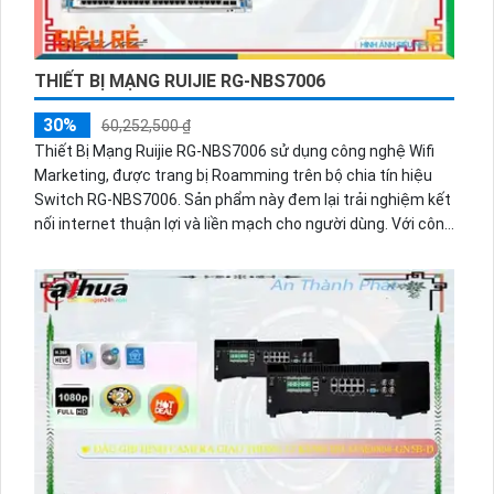
THIẾT BỊ MẠNG RUIJIE RG-NBS7006
30%
60,252,500 ₫
Thiết Bị Mạng Ruijie RG-NBS7006 sử dụng công nghệ Wifi
Marketing, được trang bị Roamming trên bộ chia tín hiệu
Switch RG-NBS7006. Sản phẩm này đem lại trải nghiệm kết
nối internet thuận lợi và liền mạch cho người dùng. Với công
nghệ tiên tiến, Roamming giúp việc chuyển đổi giữa các
điểm truy cập Wifi mượt mà và nhanh chóng, tăng cường
hiệu suất cho mạng kết nối. Đặc biệt, sự kết hợp giữa
Roamming và Switch RG-NBS7006 mang lại hiệu quả tối đa
trong việc quản lý tín hiệu và cung cấp dịch vụ Wifi
Marketing hiệu quả.Roamming công nghệ Wifi Marketing
mang tính tiên tiến với sản phẩm Roamming. Công nghệ
này được tích hợp trong bộ chia tín hiệu Switch RG-
NBS7006, giúp cải thiện hiệu suất kết nối mạng. Với sự
trang bị Roamming, người dùng sẽ trải nghiệm mạng Wifi ổn
định và nhanh chóng. Sản phẩm này đem lại lợi ích đáng giá