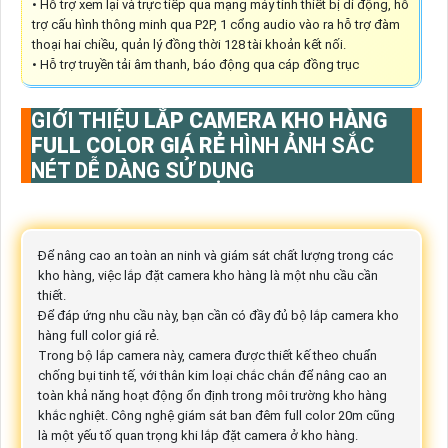
• Hỗ trợ xem lại và trực tiếp qua mạng máy tính thiết bị di động, hỗ
trợ cấu hình thông minh qua P2P, 1 cổng audio vào ra hỗ trợ đàm
thoại hai chiều, quản lý đồng thời 128 tài khoản kết nối.
• Hỗ trợ truyền tải âm thanh, báo động qua cáp đồng trục
GIỚI THIỆU
LẮP CAMERA KHO HÀNG
FULL COLOR GIÁ RẺ
HÌNH ẢNH SẮC
NÉT DỄ DÀNG SỬ DỤNG
Để nâng cao an toàn an ninh và giám sát chất lượng trong các
kho hàng, việc lắp đặt camera kho hàng là một nhu cầu cần
thiết.
Để đáp ứng nhu cầu này, bạn cần có đầy đủ bộ lắp camera kho
hàng full color giá rẻ.
Trong bộ lắp camera này, camera được thiết kế theo chuẩn
chống bụi tinh tế, với thân kim loại chắc chắn để nâng cao an
toàn khả năng hoạt động ổn định trong môi trường kho hàng
khắc nghiệt. Công nghệ giám sát ban đêm full color 20m cũng
là một yếu tố quan trọng khi lắp đặt camera ở kho hàng.