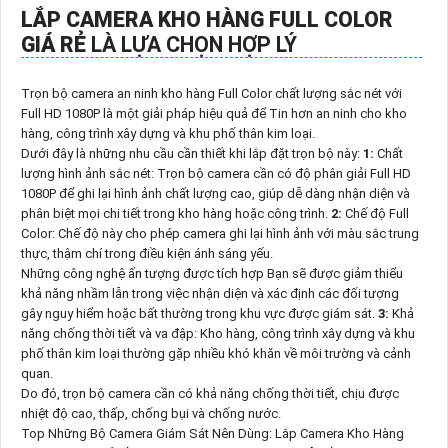
LẮP CAMERA KHO HÀNG FULL COLOR
GIÁ RẺ
LÀ LỰA CHỌN HỢP LÝ
Trọn bộ camera an ninh kho hàng Full Color chất lượng sắc nét với
Full HD 1080P là một giải pháp hiệu quả để Tin hơn an ninh cho kho
hàng, công trình xây dựng và khu phố thân kim loại.
Dưới đây là những nhu cầu cần thiết khi lắp đặt trọn bộ này:
1:
Chất
lượng hình ảnh sắc nét: Trọn bộ camera cần có độ phân giải Full HD
1080P để ghi lại hình ảnh chất lượng cao, giúp dễ dàng nhận diện và
phân biệt mọi chi tiết trong kho hàng hoặc công trình.
2:
Chế độ Full
Color: Chế độ này cho phép camera ghi lại hình ảnh với màu sắc trung
thực, thậm chí trong điều kiện ánh sáng yếu.
Những công nghệ ấn tượng được tích hợp Bạn sẽ được giảm thiểu
khả năng nhầm lẫn trong việc nhận diện và xác định các đối tượng
gây nguy hiểm hoặc bất thường trong khu vực được giám sát.
3:
Khả
năng chống thời tiết và va đập: Kho hàng, công trình xây dựng và khu
phố thân kim loại thường gặp nhiều khó khăn về môi trường và cảnh
quan.
Do đó, trọn bộ camera cần có khả năng chống thời tiết, chịu được
nhiệt độ cao, thấp, chống bụi và chống nước.
Top Những Bộ Camera Giám Sát Nên Dùng: Lắp Camera Kho Hàng