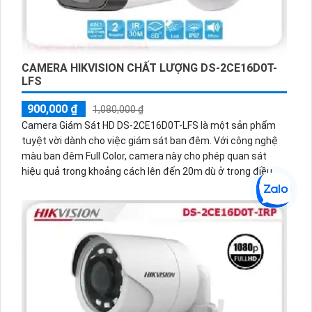
CAMERA HIKVISION CHẤT LƯỢNG DS-2CE16D0T-
LFS
900,000 ₫
1,080,000 ₫
Camera Giám Sát HD DS-2CE16D0T-LFS là một sản phẩm
tuyệt vời dành cho việc giám sát ban đêm. Với công nghệ
màu ban đêm Full Color, camera này cho phép quan sát
hiệu quả trong khoảng cách lên đến 20m dù ở trong điều
kiện ánh sáng yếu. Công nghệ này cũng giúp đảm bảo hình
ảnh sắc nét và chất lượng tốt ngay cả trong điều kiện ánh
sáng kém. Thiết kế thân kim loại của camera giúp nó có độ
bền cao và phù hợp để lắp đặt ngoài trời.Camera DS-
2CE16D0T-LFS còn được tích hợp công nghệ AHD, CVI, TVI,
BCS, giúp việc thi công trở nên dễ dàng và thuận tiện. Chức
năng thu âm rõ ràng giúp ghi lại âm thanh một cách chi tiết,
tăng khả năng giám sát và quản lý.Sản phẩm này còn tương
thích với đầu ghi, giúp bạn dễ dàng xem và lưu trữ các hình