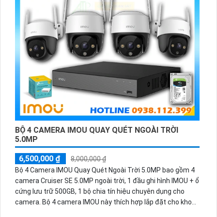
định và linh hoạt trong việc quản lý mạng, đề cao khả năng
mở rộng và tính bảo mật.
BỘ 4 CAMERA IMOU QUAY QUÉT NGOÀI TRỜI
5.0MP
6,500,000 ₫
8,000,000 ₫
Bộ 4 Camera IMOU Quay Quét Ngoài Trời 5.0MP bao gồm 4
camera Cruiser SE 5.0MP ngoài trời, 1 đầu ghi hình IMOU + ổ
cứng lưu trữ 500GB, 1 bộ chia tín hiệu chuyên dụng cho
camera. Bộ 4 camera IMOU này thích hợp lắp đặt cho kho
hàng, nhà xưởng, khu phố và khu vực cần giám sát ngoài