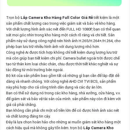
Trọn bộ
Lắp Camera Kho Hàng Full Color Giá Rẻ
tiết kiệm là một
sản phẩm chất lượng cao trong việc giám sát và bảo vệ kho hàng.
Với chất lượng hình ảnh sắc nét đến FULL HD 1080P, bạn có thể quan
sát mọi góc nhìn trong kho hàng một cách rõ ràng và chi tiết. Sản
phẩm này sử dụng công nghệ nén hình ảnh H.265/H.264+/H.264, cho
phép bạn lưu trữ nhiều hình ảnh với dung lượng nhỏ hơn.
Công nghệ Ai được tích hợp không chỉ tiết kiệm dung lượng lưu trữ
mà còn giúp bạn tiết kiệm chi phí. Camera bullet ngoài trời được chế
tạo từ thân kim loại chắc chắn, chịu được thời tiết khắc nghiệt và sự
tác động từ môi trường bên ngoài.
Bộ kit của sản phẩm bao gồm tất cả những gì bạn cần để lắp đặt dễ
dàng và nhanh chóng. Với công nghệ AHD CVI TVI BCS, sản phẩm
này phù hợp cho cả công trình dân dụng và các dự án lớn.
Bạn có thể sử dụng nó trong các kho hàng, nhà xưởng, cửa hàng, v.v.
để giám sát và bảo vệ tài sản của mình. sản phẩm này còn đi kèm với
giá cả phải chăng.
Bạn không cần phải chi một số tiền lớn để có được hình ảnh sắc nét
và chất lượng đáng tin cậy.
Đây là lựa chọn hoàn hảo cho những ai muốn giám sát kho hàng một
cách hiệu quả mà không gây tốn kém. trọn bộ
Lắp Camera Kho