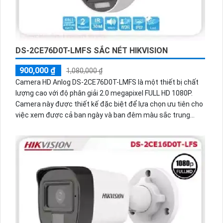
DS-2CE76D0T-LMFS SẮC NÉT HIKVISION
900,000 ₫
1,080,000 ₫
Camera HD Anlog DS-2CE76D0T-LMFS là một thiết bị chất
lượng cao với độ phân giải 2.0 megapixel FULL HD 1080P.
Camera này được thiết kế đặc biệt để lựa chọn ưu tiên cho
việc xem được cả ban ngày và ban đêm màu sắc trung
thực. Với khả năng xem được ban đêm Full Color trong
khoảng cách lên đến 20m, camera này là sự lựa chọn tuyệt
vời cho gia đình. Camera được thiết kế với hình dạng Dome
Plastic và tích hợp công nghệ mới nhất như AHD, CVI, TVI và
BCS để đảm bảo hình ảnh sắc nét và ổn định. Với mức giá
rẻ, thiết bị này còn có khả năng thu âm tốt.