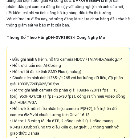
dùng tiết kiệm thời gian và công sức.
DH-XVR1B08-I
là một sản
phẩm đầu ghi camera đáng tin cậy với công nghệ hình ảnh sắc nét,
tiết kiệm chi phí và tính năng hổ trợ hàng đầu trên thị trường.
Với những ưu điểm này, nó xứng đáng là sự lựa chọn hàng đầu cho hệ
thống giám sát và bảo mật của bạn.
Thông Số Theo HãngDH-XVR1B08-I Công Nghệ Mới
• Đầu ghi hình 8 kênh, hỗ trợ camera HDCVI/TVI/AHD/Analog/IP
• Hỗ trợ chuẩn nén AI-Coding
• Hỗ trợ tối đa 4 kênh SMD Plus (analog).
• Chuẩn nén hình ảnh H265+/H265 với hai luồng dữ liệu, độ phân
giải 1080P/720P@25/30 fps
• Hỗ trợ ghi hình camera độ phân giải 1080N/720P(1 fps – 15
fps), 960H/D1/CIF (1 fps–25/30 fps), cổng ra tín hiệu video đồng
thời HDMI/VGA
• Hỗ trợ kết nối nhiều nhãn hiệu camera IP(8+2), hỗ trợ lên đến
camera 6MP với chuẩn tương tích Onvif 16.12
• Hỗ trợ 1 ổ cứng tối đa 6TB, 2 cổng usb 2.0, 1 cổng mạng
RJ45(100Mbps), hỗ trợ điều kiển quay quét 3D thông minh với
giao thức Dahua