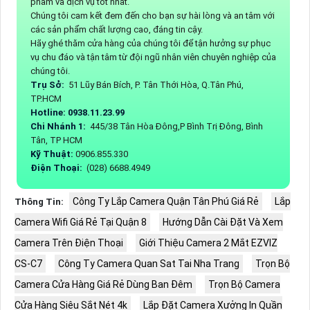
phẩm và dịch vụ tốt nhất.
Chúng tôi cam kết đem đến cho bạn sự hài lòng và an tâm với
các sản phẩm chất lượng cao, đáng tin cậy.
Hãy ghé thăm cửa hàng của chúng tôi để tận hưởng sự phục
vụ chu đáo và tận tâm từ đội ngũ nhân viên chuyên nghiệp của
chúng tôi.
Trụ Sở:
51 Lũy Bán Bích, P. Tân Thới Hòa, Q.Tân Phú,
TP.HCM
Hotline: 0938.11.23.99
Chi Nhánh 1:
445/38 Tân Hòa Đông,P Bình Trị Đông, Bình
Tân, TP HCM
Kỹ Thuật:
0906.855.330
Điện Thoại:
(028) 6688.4949
Công Ty Lắp Camera Quận Tân Phú Giá Rẻ
Lắp
Thông Tin:
Camera Wifi Giá Rẻ Tại Quận 8
Hướng Dẫn Cài Đặt Và Xem
Camera Trên Điện Thoại
Giới Thiệu Camera 2 Mắt EZVIZ
CS-C7
Công Ty Camera Quan Sat Tai Nha Trang
Trọn Bộ
Camera Cửa Hàng Giá Rẻ Dùng Ban Đêm
Trọn Bộ Camera
Cửa Hàng Siêu Sắt Nét 4k
Lắp Đặt Camera Xưởng In Quần