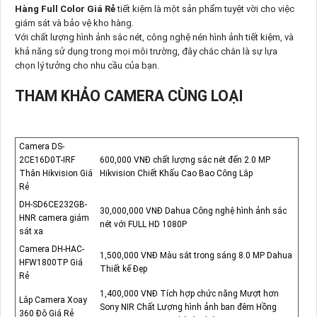
Hàng Full Color Giá Rẻ
tiết kiệm là một sản phẩm tuyệt vời cho việc
giám sát và bảo vệ kho hàng.
Với chất lượng hình ảnh sắc nét, công nghệ nén hình ảnh tiết kiệm, và
khả năng sử dụng trong mọi môi trường, đây chắc chắn là sự lựa
chọn lý tưởng cho nhu cầu của bạn.
THAM KHẢO CAMERA CÙNG LOẠI
Camera DS-
2CE16D0T-IRF
600,000 VNĐ chất lượng sắc nét đến 2.0 MP
Thân Hikvision Giá
Hikvision Chiết Khấu Cao Bao Công Lắp
Rẻ
DH-SD6CE232GB-
30,000,000 VNĐ Dahua Công nghệ hình ảnh sắc
HNR camera giám
nét với FULL HD 1080P
sát xa
Camera DH-HAC-
1,500,000 VNĐ Màu sắt trong sáng 8.0 MP Dahua
HFW1800TP Giá
Thiết kế Đẹp
Rẻ
1,400,000 VNĐ Tích hợp chức năng Mượt hơn
Lắp Camera Xoay
Sony NIR Chất Lượng hình ảnh ban đêm Hồng
360 Độ Giá Rẻ