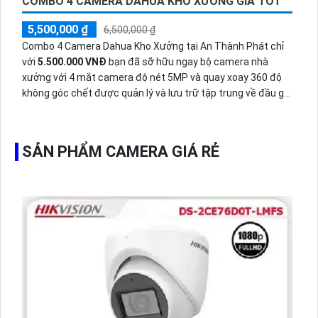
COMBO 4 CAMERA DAHUA KHO XƯỞNG GIÁ TỐT
5,500,000 ₫
6,500,000 ₫
Combo 4 Camera Dahua Kho Xưởng tại An Thành Phát chỉ
với
5.500.000 VNĐ
bạn đã sỡ hữu ngay bộ camera nhà
xưởng với 4 mắt camera độ nét 5MP và quay xoay 360 độ
không góc chết được quản lý và lưu trữ tập trung về đầu ghi
hình ổ cứng hỗ trợ xem qua tivi.
SẢN PHẨM CAMERA GIÁ RẺ