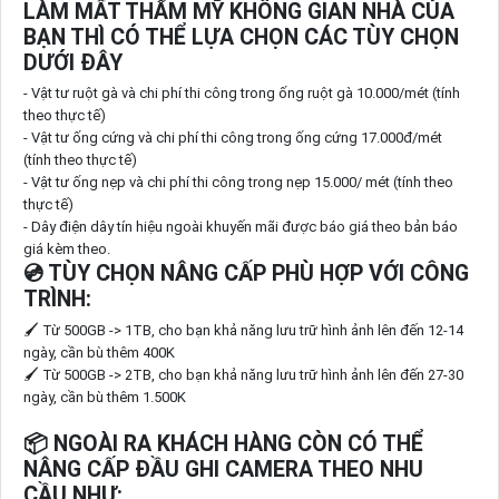
LÀM MẤT THẨM MỸ KHÔNG GIAN NHÀ CỦA
BẠN THÌ CÓ THỂ LỰA CHỌN CÁC TÙY CHỌN
DƯỚI ĐÂY
- Vật tư ruột gà và chi phí thi công trong ống ruột gà 10.000/mét (tính
theo thực tế)
- Vật tư ống cứng và chi phí thi công trong ống cứng 17.000đ/mét
(tính theo thực tế)
- Vật tư ống nẹp và chi phí thi công trong nẹp 15.000/ mét (tính theo
thực tế)
- Dây điện dây tín hiệu ngoài khuyến mãi được báo giá theo bản báo
giá kèm theo.
💿 TÙY CHỌN NÂNG CẤP PHÙ HỢP VỚI CÔNG
TRÌNH:
🖌 Từ 500GB -> 1TB, cho bạn khả năng lưu trữ hình ảnh lên đến 12-14
ngày, cần bù thêm 400K
🖌 Từ 500GB -> 2TB, cho bạn khả năng lưu trữ hình ảnh lên đến 27-30
ngày, cần bù thêm 1.500K
📦 NGOÀI RA KHÁCH HÀNG CÒN CÓ THỂ
NÂNG CẤP ĐẦU GHI CAMERA THEO NHU
CẦU NHƯ: