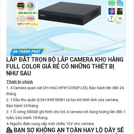
LẮP ĐẶT TRỌN BỘ LẮP CAMERA KHO HÀNG
FULL COLOR GIÁ RẺ CÓ NHỮNG THIẾT BỊ
NHƯ SAU
Thiết bị chính
1. 4 Camera quan sát DH-HAC-HFW1239CP-LED, Bảo hành lên đến 24
tháng
2. 1 Đầu thu quản lý DH-XVR1B08-I và lưu trữ hình ảnh của camera,
Bảo hành 24 tháng
3. 1 Ổ cứng 500GB ghi hình cho bộ 4 camera với dung lượng lên đến 1
tuần, bảo hành 18 tháng
4. Nguồn điện cung cấp một chiều 12V cho camera
💁 BẠN SỢ KHÔNG AN TOÀN HAY LỘ DÂY SẼ