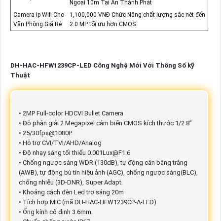
Ngoại 10m Tại An Thành Phát
Camera Ip Wifi Cho
1,100,000 VNĐ Chức Năng chất lượng sắc nét đến
Văn Phòng Giá Rẻ
2.0 MP tối ưu hơn CMOS
DH-HAC-HFW1239CP-LED Công Nghệ Mới Với Thông Số kỹ
Thuật
• 2MP Full-color HDCVI Bullet Camera
• Độ phân giải 2 Megapixel cảm biến CMOS kích thước 1/2.8”
• 25/30fps@1080P.
• Hỗ trợ CVI/TVI/AHD/Analog
• Độ nhạy sáng tối thiểu 0.001Lux@F1.6
• Chống ngược sáng WDR (130dB), tự động cân bằng trắng
(AWB), tự động bù tín hiệu ảnh (AGC), chống ngược sáng(BLC),
chống nhiễu (3D-DNR), Super Adapt.
• Khoảng cách đèn Led trợ sáng 20m
• Tích hợp MIC (mã DH-HAC-HFW1239CP-A-LED)
• Ống kính cố định 3.6mm.