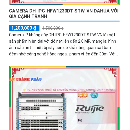
CAMERA DH-IPC-HFW1230DT-STW-VN DAHUA VỚI
GIÁ CẠNH TRANH
1,200,000 ₫
1,500,000 ₫
Camera IP không dây DH-IPC-HFW1230DT-STW-VN là một
sản phẩm hiện đại với độ nét lên đến 2.0 MP, mang lại hình
ảnh sắc nét. Thiết bị này còn có khả năng quan sát ban
đêm nhờ công nghệ hồng ngoại, phạm vi lên đến 30m. Với
các tính năng đặc biệt này, camera được sử dụng chủ yếu
trong dự án dân dụng. Camera được thiết kế với công nghệ
IP Wifi, cho phép kết nối không dây tiện lợi. Nó phù hợp cho
các công trình lớn như xưởng sản xuất, kho hàng và nhà
xưởng. Với thân Plastic, camera nhẹ và dễ dàng lắp đặt.
Một ưu điểm khác của sản phẩm này là khả năng thu âm và
loa tích hợp, giúp tăng khả năng giao tiếp.