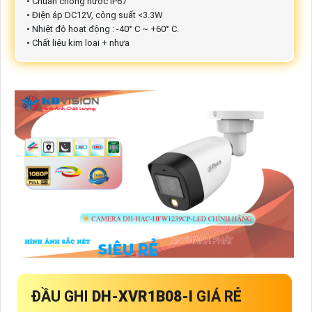
• Chuẩn chống nước IP67
• Điện áp DC12V, công suất <3.3W
• Nhiệt độ hoạt động : -40° C ~ +60° C.
• Chất liệu kim loại + nhựa
ĐẦU GHI
DH-XVR1B08-I
GIÁ RẺ