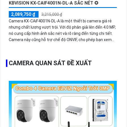
KBVISION KX-CAIF4001N-DL-A SẮC NÉT ✪
2,089,750 ₫
3,215,000 ₫
Camera KX-CAiF4001N-DL-A là một thiết bị camera giá rẻ
nhưng chất lượng vượt trội. Với độ phân giải lên đến 4.0 MP,
nó cung cấp hình ảnh sắc nét và rõ ràng đến từng chi tiết.
Camera này cũng hỗ trợ chế độ ONVIF, cho phép bạn xem
hình ảnh một cách dễ dàng. Đặc biệt, khi ánh sáng yếu, chế
độ hồng ngoại có thể chiếu xa lên đến 50m, giúp bạn quan
sát mọi sự kiện trong đêm. Với thân kim loại chắc chắn,
CAMERA QUAN SÁT ĐỀ XUẤT
camera này thích hợp sử dụng trong các xưởng sản xuất,
kho hàng và nhà xưởng. Camera KX-CAiF4001N-DL-A cũng
có chức năng thu âm tuyệt vời, giúp bạn có thể ghi lại âm
thanh đồng thời với hình ảnh.