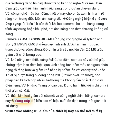
giá rẻ nhưng đáng tin cậy, được trang bị công nghệ AI và màu ban
đêm giúp cải thiện hình ảnh thiếu sáng trong dự án chuyên dụng.
Với công nghệ màu ban đêm, thiết bị này cho phép xem hình ảnh rõ
ràng hơn trong điều kiện ánh sáng yếu. ✈
Công nghệ hiện đại được
ứng dụng
rất Tiên ích cần thiết khi lắp camera cho kho hàng, công
trình xây dựng hoặc khu phố, nơi ánh sáng ban đêm thường không đủ
sáng.
Camera
KX-CAiF2003N-DL-AB
sử dụng công nghệ xử lý hình ảnh
Sony STARVIS CMOS,
đẳng cấp
hình ảnh được tái hiện một cách
trung thực và sống động. Độ phân giải sắc nét lên đến 2.0 MP, giúp
giám sát chất lượng cao.
Với khả năng xem thiếu sáng Full Color 50m, camera này có thể giúp
chống trộm ban đêm hiệu quả. Ánh sáng ban đêm màu sắc giúp nhận
dạng rõ ràng hơn và giảm khả năng bị nhầm lẫn với các vật thể khác.
Thiết bị được trang bị công nghệ POE (Power over Ethernet), cho
phép tiện lợi tích hợp nhiều hệ thống mà không cần phải dùng dây
điện riêng. Với Những Trang bị cao cấp Đồng hành tiết kiệm chi phí và
thời gian cài đặt.
Với thân kim loại giám sát sắc nét và công nghệ chính hãng, camera
này ®️
đẳng cấp
độ bền cao và hiệu suất ổn định trong thời gian dài
sử dụng.
️🕎
Dựa vào những ưu điểm của thiết bị này có thể nói
thiết bị