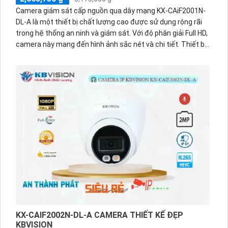
nghiệp với chất lượng hình ảnh rõ nét và khả năng hoạt
Camera giám sát cấp nguồn qua dây mạng KX-CAiF2001N-
động tốt trong cả ngày và đêm.
DL-A là một thiết bị chất lượng cao được sử dụng rộng rãi
trong hệ thống an ninh và giám sát. Với độ phân giải Full HD,
camera này mang đến hình ảnh sắc nét và chi tiết. Thiết bị
được tích hợp công nghệ PoE, cho phép cấp nguồn và
truyền dữ liệu thông qua dây mạng duy nhất, giúp tiết kiệm
thời gian và công sức khi cài đặt.Trang bị khả năng chống
ngược sáng, camera cung cấp hình ảnh chất lượng dù
trong điều kiện ánh sáng khó khăn. Thiết kế chắc chắn,
chống được va đập và thời tiết xấu. Camera giám sát cấp
nguồn qua dây mạngKX-CAiF2001N-DL-A là sự lựa chọn
tuyệt vời cho hệ thống giám sát an ninh hiệu quả và đáng
tin cậy.
KX-CAIF2002N-DL-A CAMERA THIẾT KẾ ĐẸP
KBVISION