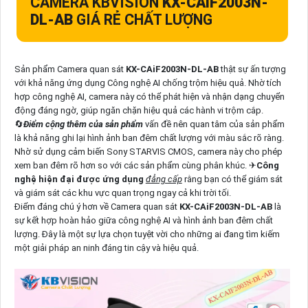
CAMERA KBVISION
KX-CAIF2003N-
DL-AB
GIÁ RẺ CHẤT LƯỢNG
Sản phẩm Camera quan sát
KX-CAiF2003N-DL-AB
thật sự ấn tượng
với khả năng ứng dụng Công nghệ AI chống trộm hiệu quả. Nhờ tích
hợp công nghệ AI, camera này có thể phát hiện và nhận dạng chuyển
động đáng ngờ, giúp ngăn chặn hiệu quả các hành vi trộm cắp.
🔄
Điểm cộng thêm của sản phẩm
vấn đề nên quan tâm của sản phẩm
là khả năng ghi lại hình ảnh ban đêm chất lượng với màu sắc rõ ràng.
Nhờ sử dụng cảm biến Sony STARVIS CMOS, camera này cho phép
xem ban đêm rõ hơn so với các sản phẩm cùng phân khúc. ✈
Công
nghệ hiện đại được ứng dụng
đẳng cấp
rằng bạn có thể giám sát
và giám sát các khu vực quan trọng ngay cả khi trời tối.
Điểm đáng chú ý hơn về Camera quan sát
KX-CAiF2003N-DL-AB
là
sự kết hợp hoàn hảo giữa công nghệ AI và hình ảnh ban đêm chất
lượng. Đây là một sự lựa chọn tuyệt vời cho những ai đang tìm kiếm
một giải pháp an ninh đáng tin cậy và hiệu quả.