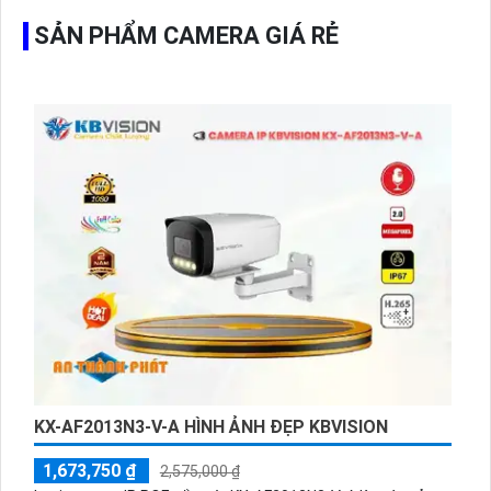
SẢN PHẨM CAMERA GIÁ RẺ
KX-AF2013N3-V-A HÌNH ẢNH ĐẸP KBVISION
1,673,750 ₫
2,575,000 ₫