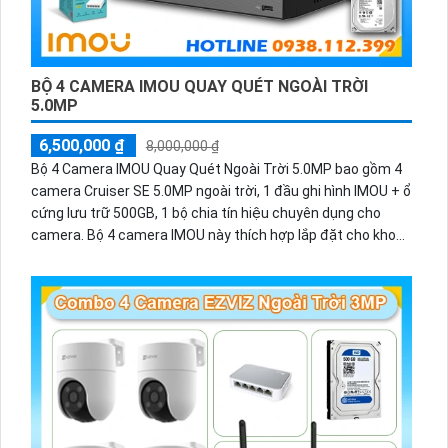
BỘ 4 CAMERA IMOU QUAY QUÉT NGOÀI TRỜI
5.0MP
6,500,000 ₫
8,000,000 ₫
Bộ 4 Camera IMOU Quay Quét Ngoài Trời 5.0MP bao gồm 4
camera Cruiser SE 5.0MP ngoài trời, 1 đầu ghi hình IMOU + ổ
cứng lưu trữ 500GB, 1 bộ chia tín hiệu chuyên dụng cho
camera. Bộ 4 camera IMOU này thích hợp lắp đặt cho kho
hàng, nhà xưởng, khu phố và khu vực cần giám sát ngoài
trời.