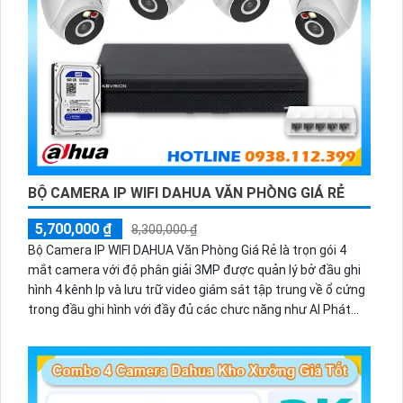
BỘ CAMERA IP WIFI DAHUA VĂN PHÒNG GIÁ RẺ
5,700,000 ₫
8,300,000 ₫
Bộ Camera IP WIFI DAHUA Văn Phòng Giá Rẻ là trọn gói 4
mắt camera với độ phân giải 3MP được quản lý bở đầu ghi
hình 4 kênh Ip và lưu trữ video giám sát tập trung về ổ cứng
trong đầu ghi hình với đầy đủ các chưc năng như AI Phát
hiện chuyển động, đàm thoại âm thanh 2 chiều và giám sát
có màu vào ban đêm