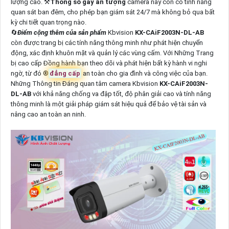
lượng cao. ⚒
Thông số gây ấn tượng
camera này còn có tính năng
quan sát ban đêm, cho phép bạn giám sát 24/7 mà không bỏ qua bất
kỳ chi tiết quan trọng nào.
🔄
Điểm cộng thêm của sản phẩm
Kbvision
KX-CAiF2003N-DL-AB
còn được trang bị các tính năng thông minh như phát hiện chuyển
động, xác định khuôn mặt và quản lý các vùng cấm. Với Những Trang
bị cao cấp Đồng hành bạn theo dõi và phát hiện bất kỳ hành vi nghi
ngờ, từ đó ®️
đẳng cấp
an toàn cho gia đình và công việc của bạn.
Những Thông tin Đáng quan tâm camera Kbvision
KX-CAiF2003N-
DL-AB
với khả năng chống va đập tốt, độ phân giải cao và tính năng
thông minh là một giải pháp giám sát hiệu quả để bảo vệ tài sản và
nâng cao an toàn an ninh.