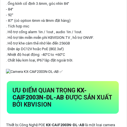
. Ống kính cố định 3.6mm, góc nhìn 84°
- 84°
- 92°
- 87° (có option 6mm và 8mm đặt hàng)
. Tích hợp mic
. Hỗ trợ cổng alarm 1in / 1out , audio 1in / 1out.
. Hỗ trợ tên miền miễn phí KBVISION.TV , hỗ trợ ONVIF.
. Hỗ trợ khe cắm thẻ nhớ lên đến 256GB
. Điện áp DC12V hoặc PoE (802.3af)
. Nhiệt độ hoạt động: -40°C to +60°C
. Chất liệu kim loại, IP67 lắp đặt ngoài trời.
ƯU ĐIỂM QUAN TRỌNG
KX-
CAIF2003N-DL-AB
ĐƯỢC SẢN XUẤT
BỞI KBVISION
Thiết bị Công Nghệ POE
KX-CAiF2003N-DL-AB
là một loại camera