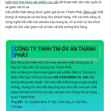
nghệ tích hợp trong sản phẩm cao cấp
rất thuận tiện cho việc quản lý
và giám sát từ xa.
Sản phẩm hiện đang được giảm giá tại An Thành Phát,
đẳng cấp
chất
lượng và mang lại sự hài lòng cho khách hàng. Với các tính năng và
công nghệ tiên tiến mà camera này mang lại, nó là một sự lựa chọn
tuyệt vời cho việc giám sát và bảo vệ nhà xưởng kho hàng.
CÔNG TY TNHH TM-DV AN THÀNH
PHÁT
Bạn đang tìm kiếm một nơi mua camera chất lượng giá cả
hợp lý? Hãy đến với công ty An Thành Phát
đơn vị đáng tin cậy trong ngành sản phẩm điện tử. Chúng tôi
chào đón bạn với loại Camera
KX-CAiF2003N-DL-AB
chất
lượng đúng tiêu chuẩn. Với cam kết chất lượng và giá cả phải
chăng, chúng tôi cam kết đáp ứng mọi nhu cầu của bạn. Đến
ngay và khám phá bộ sưu tập camera của chúng tôi tại công
ty An Thành Phát.
Trụ Sở:
51 Lũy Bán Bích, P. Tân Thới Hòa, Q.Tân Phú,
TP.HCM