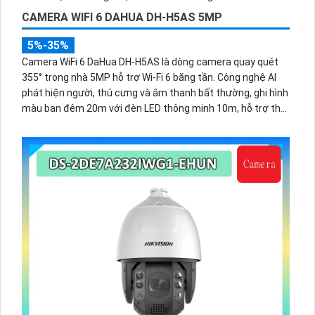
CAMERA WIFI 6 DAHUA DH-H5AS 5MP
5%-35%
Camera WiFi 6 DaHua DH-H5AS là dòng camera quay quét
355° trong nhà 5MP hỗ trợ Wi-Fi 6 băng tần. Công nghệ AI
phát hiện người, thú cưng và âm thanh bất thường, ghi hình
màu ban đêm 20m với đèn LED thông minh 10m, hỗ trợ thẻ
nhớ 256GB và quản lý từ xa qua ứng dụng DMSS,