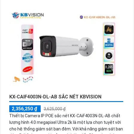
ảnh Full Color trong khoảng cách 50m, camera này sẽ mang
đến cho bạn những hình ảnh rõ nét và sáng đẹp. Thiết bị
còn tích hợp công nghệ mới IP POE, giúp kết nối và cấp
nguồn dễ dàng. Với độ phân giải 2.0 MP và công nghệ nén
H.265+/H.265/H.264+/H.264, camera này cung cấp hình ảnh
sắc nét và chất lượng cao. Bạn sẽ không cần phải lo lắng về
chất lượng hình ảnh ban đêm nhờ công nghệ nhìn đêm
chất lượng và khả năng hiển thị màu sắc ban đêm tuyệt vời
của nó.
KX-CAIF4003N-DL-AB SẮC NÉT KBVISION
2,356,250 ₫
3,625,000 ₫
Thiết bị Camera IP POE sắc nét KX-CAiF4003N-DL-AB chất
lượng hình 4.0 megapixel Ultra 2k là một lựa chọn tuyệt vời
cho hệ thống giám sát ban đêm. Với khả năng giám sát ban