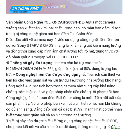
Sản phẩm Công Nghệ POE
KX-CAiF2003N-DL-AB
là một camera
xưởng sản xuất thân kim loại chất lượng cao, có màu ban đêm, được
trang bị công nghệ giám sát ban đêm Full Color 50m.
Điều đặc biệt về camera này là việc sử dụng công nghệ tiên tiến hơn
so với Sony STARVIS CMOS, mang lại khả năng tiết kiệm năng lượng
và đồng thời cung cấp hình ảnh chất lượng tốt, rõ nét, trung thực với
độ phân giải 2.0 megapixel FULL HD 1080P.
⚒
Thông số gây ấn tượng
camera còn hỗ trợ codec nén
H.265+/H.265/H.264+/H.264, giúp tiết kiệm tới 50% dung lượng lưu
trữ. ✈
Công nghệ hiện đại được ứng dụng
rất Tiên ích cần thiết và
tiện lợi cho việc giám sát và lưu trữ dữ liệu trong nhà xưởng kho hàng.
Công nghệ AI được tích hợp trong camera này cung cấp khả năng
chống trộm hiệu quả và giúp pháp nhân tiền chống tội phạm tốt hơn.
Công nghệ giám sát ban đêm Full Color cũng là một điểm nổi bật của
sản phẩm này. Nó cho phép bạn xem các chi tiết rõ nét hơn khi không
có đủ ánh sáng. Đẳng cấp hơn cả đặc biệt An Thành Phát có thể nhận
biết trong việc giám sát và an ninh trong nhà xưởng.
Thiết bị này còn được thiết kế ứng dụng công nghệ tiên tiến IP POE,
cho phép kết nối và cấu hình từ xa dễ dàng thông qua mạng. ♢
Cộng