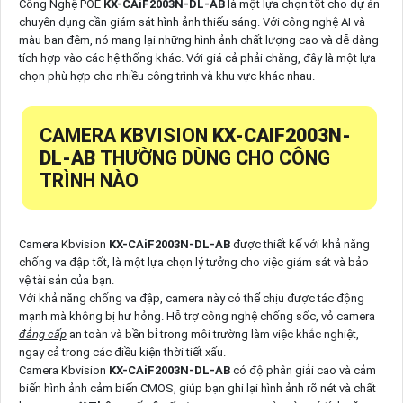
Công Nghệ POE
KX-CAiF2003N-DL-AB
là một lựa chọn tốt cho dự án
chuyên dụng cần giám sát hình ảnh thiếu sáng. Với công nghệ AI và
màu ban đêm, nó mang lại những hình ảnh chất lượng cao và dễ dàng
tích hợp vào các hệ thống khác. Với giá cả phải chăng, đây là một lựa
chọn phù hợp cho nhiều công trình và khu vực khác nhau.
CAMERA KBVISION
KX-CAIF2003N-
DL-AB
THƯỜNG DÙNG CHO CÔNG
TRÌNH NÀO
Camera Kbvision
KX-CAiF2003N-DL-AB
được thiết kế với khả năng
chống va đập tốt, là một lựa chọn lý tưởng cho việc giám sát và bảo
vệ tài sản của bạn.
Với khả năng chống va đập, camera này có thể chịu được tác động
mạnh mà không bị hư hỏng. Hỗ trợ công nghệ chống sốc, vỏ camera
đẳng cấp
an toàn và bền bỉ trong môi trường làm việc khắc nghiệt,
ngay cả trong các điều kiện thời tiết xấu.
Camera Kbvision
KX-CAiF2003N-DL-AB
có độ phân giải cao và cảm
biến hình ảnh cảm biến CMOS, giúp bạn ghi lại hình ảnh rõ nét và chất