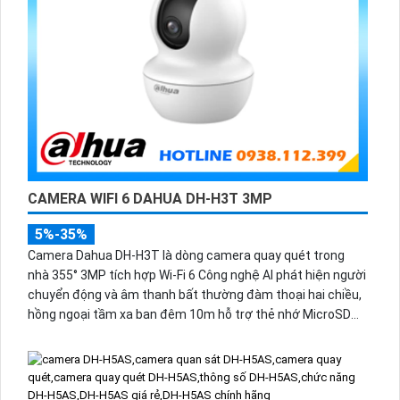
CAMERA WIFI 6 DAHUA DH-H3T 3MP
5%-35%
Camera Dahua DH-H3T là dòng camera quay quét trong
nhà 355° 3MP tích hợp Wi-Fi 6 Công nghệ AI phát hiện người
chuyển động và âm thanh bất thường đàm thoại hai chiều,
hồng ngoại tầm xa ban đêm 10m hỗ trợ thẻ nhớ MicroSD
256GB ONVIF và điều khiển từ xa qua ứng dụng DMSS.