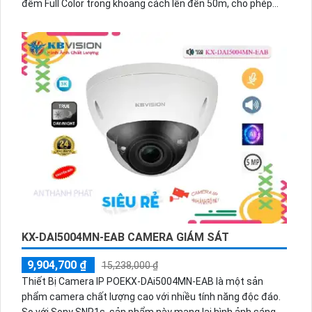
đêm Full Color trong khoảng cách lên đến 50m, cho phép
màu sắc sáng đẹp mọi lúc. Đây là một camera bullet ngoài
trời thân kim loại, mang lại độ bền và độ ổn định cao. Được
trang bị công nghệ IP POE, thiết bị này dễ dàng tích hợp với
nhiều hệ thống. Đặc biệt, nó còn tích hợp khả năng Công
Nghệ AI, giúp đáp ứng các dự án cao cấp một cách hiệu
quả.
KX-DAI5004MN-EAB CAMERA GIÁM SÁT
9,904,700 ₫
15,238,000 ₫
Thiết Bị Camera IP POEKX-DAi5004MN-EAB là một sản
phẩm camera chất lượng cao với nhiều tính năng độc đáo.
So với Sony SNR1s, sản phẩm này mang lại hình ảnh sáng