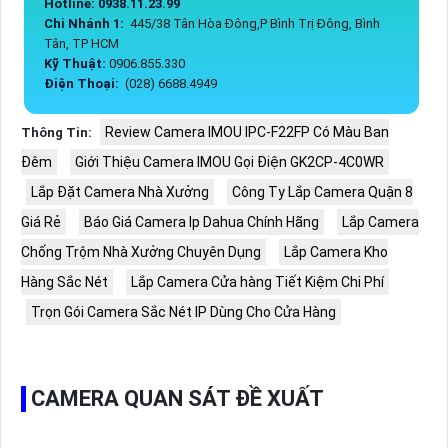
Hotline: 0938.11.23.99
Chi Nhánh 1:
445/38 Tân Hòa Đông,P Bình Trị Đông, Bình
Tân, TP HCM
Kỹ Thuật:
0906.855.330
Điện Thoại:
(028) 6688.4949
Review Camera IMOU IPC-F22FP Có Màu Ban
Thông Tin:
Đêm
Giới Thiệu Camera IMOU Gọi Điện GK2CP-4C0WR
Lắp Đặt Camera Nhà Xưởng
Công Ty Lắp Camera Quận 8
Giá Rẻ
Báo Giá Camera Ip Dahua Chính Hãng
Lắp Camera
Chống Trộm Nhà Xưởng Chuyên Dụng
Lắp Camera Kho
Hàng Sắc Nét
Lắp Camera Cửa hàng Tiết Kiệm Chi Phí
Trọn Gói Camera Sắc Nét IP Dùng Cho Cửa Hàng
CAMERA QUAN SÁT ĐỀ XUẤT