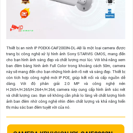
Thiết bị an ninh IP POEKX-CAiF2003N-DL-AB là một loại camera được
trang bị công nghệ xử lý hình ảnh Sony STARVIS CMOS, mang đến
cho bạn hình ảnh sáng đẹp và chất lượng mọi lúc. Với khả năng xem
ban đêm bằng hình ảnh Full Color trong khoảng cách 50m, camera
này sẽ mang đến cho bạn những hình ảnh rõ nét và sáng đẹp. Thiết bị
còn tích hợp công nghệ mới IP POE, giúp kết nối và cấp nguồn dễ
dàng. Với độ phân giải 2.0 MP và công nghệ nén
H.265+/H.265/H.264+/H.264, camera này cung cấp hình ảnh sắc nét
và chất lượng cao. Bạn sẽ không cần phải lo lắng về chất lượng hình
ảnh ban đêm nhờ công nghệ nhìn đêm chất lượng và khả năng hiển
thị màu sắc ban đêm tuyệt vời của nó.