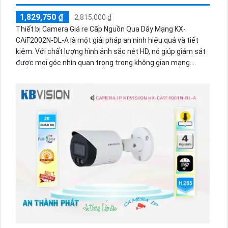
1,829,750 ₫
2,815,000 ₫
Thiết bị Camera Giá re Cấp Nguồn Qua Dây Mạng KX-
CAiF2002N-DL-A là một giải pháp an ninh hiệu quả và tiết
kiệm. Với chất lượng hình ảnh sắc nét HD, nó giúp giám sát
được mọi góc nhìn quan trọng trong không gian mạng.
Thiết bị này hỗ trợ công nghệ cấp nguồn qua dây mạng, tiết
kiệm cắt giảm chi phí cài đặt và pháp lý. Thiết kế nhỏ gọn và
dễ dàng lắp đặt, Camera KX-CAiF2002N-DL-A phù hợp cho
gia đình, văn phòng nhỏ hay cửa hàng.