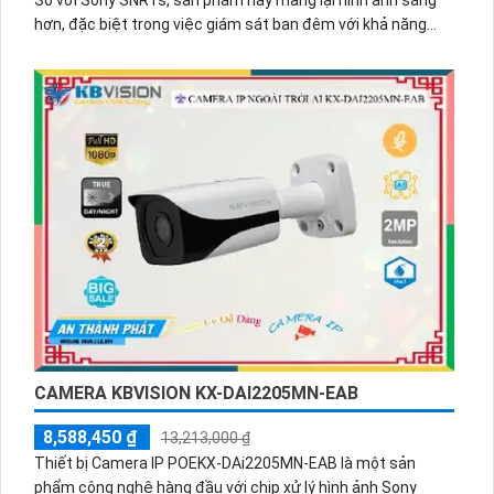
hơn, đặc biệt trong việc giám sát ban đêm với khả năng
Hồng Ngoại lên đến 40m cho hình ảnh mịn đẹp hơn. Đáng
chú ý, sản phẩm này không chỉ giữ nguyên chất lượng hình
ảnh khi truyền qua công nghệ IP POE, mà còn cho phép xử lý
hình ảnh đẹp và độ nét lên đến 5.0 MP. Hơn nữa, việc tích
hợp công nghệ nhìn đêm chất lượng Starlight giúp tăng
cường khả năng quan sát trong điều kiện ánh sáng yếu. Với
khả năng tiết kiệm băng thông thông qua định dạng nén
H.265+/H.265/H.264+/H.264, sản phẩm này là sự lựa chọn lý
tưởng cho việc giám sát an ninh.
CAMERA KBVISION KX-DAI2205MN-EAB
8,588,450 ₫
13,213,000 ₫
Thiết bị Camera IP POEKX-DAi2205MN-EAB là một sản
phẩm công nghệ hàng đầu với chip xử lý hình ảnh Sony