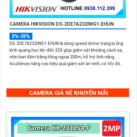
CAMERA HIKVISION DS-2DE7A232IWG1-EHUN
5%-35%
DS-2DE7A232IWG1-EHUN là dòng speed dome trang bị ống
kính quang học lên đến 32X giúp giám sát khoảng cách xa,
nhìn ban đêm bằng hồng ngoại 200m, hỗ trợ tính năng
AcuSense nâng cao hiệu quả giám sát an ninh, có tốc độ
lấy nét cao nhờ công nghệ Self-learning
CAMERA GIÁ RẺ KHUYẾN MÃI