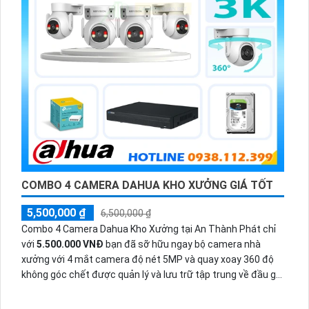
COMBO 4 CAMERA DAHUA KHO XƯỞNG GIÁ TỐT
5,500,000 ₫
6,500,000 ₫
Combo 4 Camera Dahua Kho Xưởng tại An Thành Phát chỉ
với
5.500.000 VNĐ
bạn đã sỡ hữu ngay bộ camera nhà
xưởng với 4 mắt camera độ nét 5MP và quay xoay 360 độ
không góc chết được quản lý và lưu trữ tập trung về đầu ghi
hình ổ cứng hỗ trợ xem qua tivi.