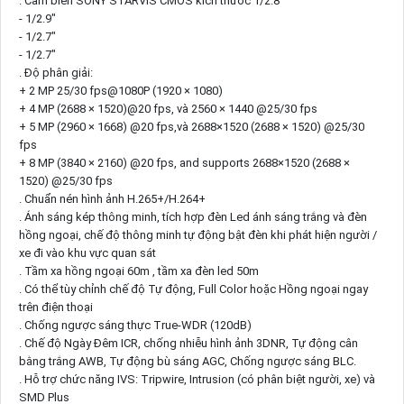
. Cảm biến SONY STARVIS CMOS kích thước 1/2.8”
- 1/2.9"
- 1/2.7"
- 1/2.7"
. Độ phân giải:
+ 2 MP 25/30 fps@1080P (1920 × 1080)
+ 4 MP (2688 × 1520)@20 fps, và 2560 × 1440 @25/30 fps
+ 5 MP (2960 × 1668) @20 fps,và 2688×1520 (2688 × 1520) @25/30
fps
+ 8 MP (3840 × 2160) @20 fps, and supports 2688×1520 (2688 ×
1520) @25/30 fps
. Chuẩn nén hình ảnh H.265+/H.264+
. Ánh sáng kép thông minh, tích hợp đèn Led ánh sáng trắng và đèn
hồng ngoại, chế độ thông minh tự động bật đèn khi phát hiện người /
xe đi vào khu vực quan sát
. Tầm xa hồng ngoại 60m , tầm xa đèn led 50m
. Có thể tùy chỉnh chế độ Tự động, Full Color hoặc Hồng ngoại ngay
trên điện thoại
. Chống ngược sáng thực True-WDR (120dB)
. Chế độ Ngày Đêm ICR, chống nhiễu hình ảnh 3DNR, Tự động cân
bằng trắng AWB, Tự động bù sáng AGC, Chống ngược sáng BLC.
. Hỗ trợ chức năng IVS: Tripwire, Intrusion (có phân biệt người, xe) và
SMD Plus