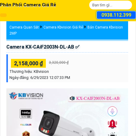
Phân Phối Camera Giá Rẻ
0938.112.399
Camera Quan Sát
Camera Kbvision Giá Rẻ
Bán Camera Kbvision
2MP
Camera KX-CAiF2003N-DL-AB ✅
2,158,000 ₫
3,320,000 ₫
Thương hiệu:
KBvision
Ngày đăng:
6/29/2023 12:07:33 PM