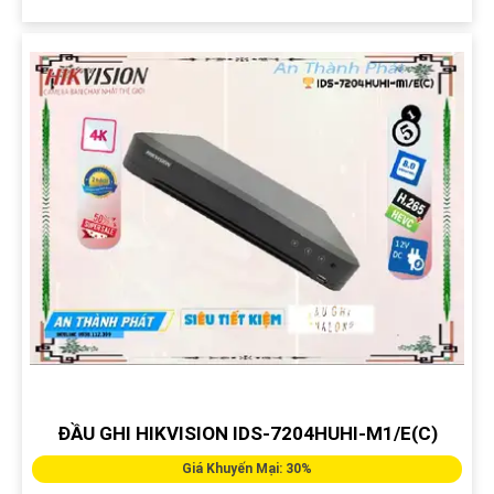
ĐẦU GHI HIKVISION IDS-7204HUHI-M1/E(C)
Giá Khuyến Mại: 30%