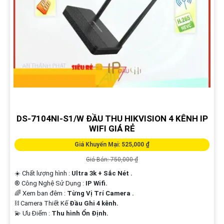
DS-7104NI-S1/W ĐẦU THU HIKVISION 4 KÊNH IP
WIFI GIÁ RẺ
Giá Khuyến Mại: 525,000 ₫
Giá Bán: 750,000 ₫
☀️ Chất lượng hình :
Ultra 3k + Sắc Nét .
®️ Công Nghệ Sử Dụng :
IP Wifi.
🌈 Xem ban đêm :
Từng Vị Trí Camera .
⛓ Camera Thiết Kế
Đầu Ghi 4 kênh.
️💫 Ưu Điểm :
Thu hình Ổn Định.