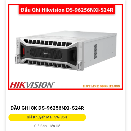
ĐẦU GHI 8K DS-96256NXI-S24R
Giá Khuyến Mại: 5%-35%
Giá Bán: Liên Hệ