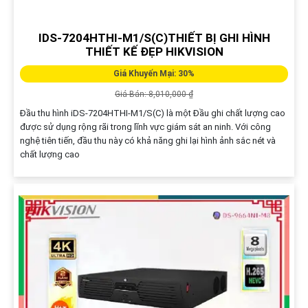
IDS-7204HTHI-M1/S(C)THIẾT BỊ GHI HÌNH
THIẾT KẾ ĐẸP HIKVISION
Giá Khuyến Mại: 30%
Giá Bán: 8,010,000 ₫
Đầu thu hình iDS-7204HTHI-M1/S(C) là một Đầu ghi chất lượng cao
được sử dụng rộng rãi trong lĩnh vực giám sát an ninh. Với công
nghệ tiên tiến, đầu thu này có khả năng ghi lại hình ảnh sắc nét và
chất lượng cao