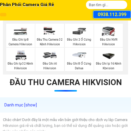
Phân Phối Camera Giá Rẻ
0938.112.399
Đầu Ghi Ip 8
Đầu Thu Camera 32
Đầu Ghi 2 Ổ Cứng
Đầu Ghi NVR
Camera Hikvision
Kênh Hikvision
Hikvision
Hikvision
Đầu Ghi Ip 32 Kênh
Đầu Ghi AI
Đầu Ghi 8 Ổ Cứng
Đầu Ghi Ip 16 Kênh
Hikvision
Hikvision
Dahua
Kbvision
ĐẦU THU CAMERA HIKVISION
Chắc chắn! Dưới đây là một mẫu văn bản giới thiệu cho dịch vụ lắp Camera
Hikvision giá rẻ và chất lượng, bạn có thể sử dụng để quảng cáo hoặc giới