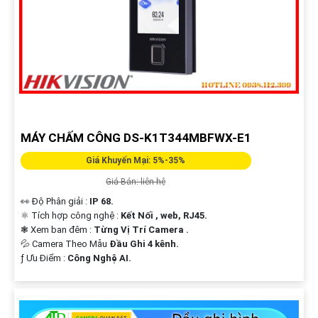
MÁY CHẤM CÔNG DS-K1T344MBFWX-E1
Giá Khuyến Mại: 5%-35%
Giá Bán: liên hệ
👀 Độ Phân giải :
IP 68.
⚛️ Tích hợp công nghệ :
Kết Nối , web, RJ45.
❃ Xem ban đêm :
Từng Vị Trí Camera .
💦 Camera Theo Mẫu
Đầu Ghi 4 kênh.
️ƒ Ưu Điểm :
Công Nghệ AI.