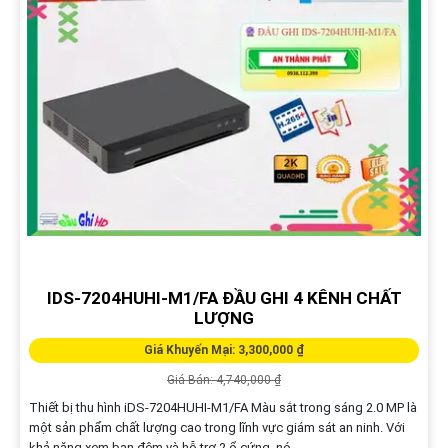
IDS-7204HUHI-M1/FA ĐẦU GHI 4 KÊNH CHẤT
LƯỢNG
Giá Khuyến Mại: 3,300,000 ₫
Giá Bán: 4,740,000 ₫
Thiết bị thu hình iDS-7204HUHI-M1/FA Màu sắt trong sáng 2.0 MP là
một sản phẩm chất lượng cao trong lĩnh vực giám sát an ninh. Với
khả năng xem ban đêm và hỗ trợ 2 ổ cứng, nó...