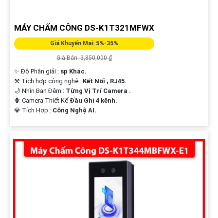
MÁY CHẤM CÔNG DS-K1T321MFWX
Giá Khuyến Mại: 5%-35%
Giá Bán: 3,850,000 ₫
✨ Độ Phân giải :
sp Khác.
⚒ Tích hợp công nghệ :
Kết Nối , RJ45.
🌙 Nhìn Ban Đêm :
Từng Vị Trí Camera .
🐜 Camera Thiết Kế
Đầu Ghi 4 kênh.
️💎 Tích Hợp :
Công Nghệ AI.