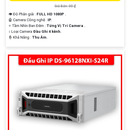
Giá Bán: 00 ₫
👁 Độ Phân giải :
FULL HD 1080P .
🤖️ Camera Công nghệ :
IP.
⭐ Tầm Nhìn Ban Đêm :
Từng Vị Trí Camera .
↕️ Loại Camera
Đầu Ghi 4 kênh.
️👮 Khả Năng :
Thu Âm.