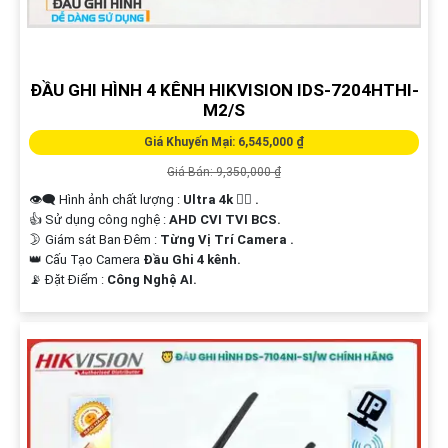
Hi vọng bạn sẽ tìm thấy mẫu văn bản này phát huy được nhiều tính năng.
Nếu cần thêm sự hỗ trợ, đừng ngần ngại để lại câu hỏi Cung cấp cho công
trình!
ĐẦU GHI HÌNH 4 KÊNH HIKVISION IDS-7204HTHI-
M2/S
Giá Khuyến Mại: 6,545,000 ₫
Giá Bán: 9,350,000 ₫
👁️‍🗨 Hình ảnh chất lượng :
Ultra 4k 👍🏾 .
👍 Sử dụng công nghệ :
AHD CVI TVI BCS.
🌛 Giám sát Ban Đêm :
Từng Vị Trí Camera .
👑 Cấu Tạo Camera
Đầu Ghi 4 kênh.
'
️📡 Đặt Điểm :
Công Nghệ AI.