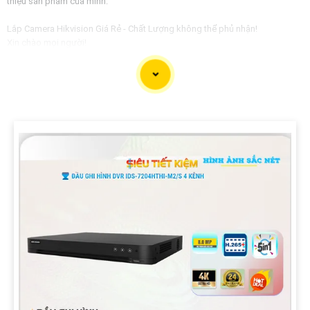
thiệu sản phẩm của mình:
Lắp Camera Hikvision Giá Rẻ - Chất Lượng không thể phủ nhận!
Xin chào mọi người!
Bạn đang tìm kiếm giải pháp an ninh hoàn hảo cho ngôi nhà, văn phòng
hay cửa hàng của mình? Hãy yên tâm với dịch vụ lắp Camera Hikvision của
chúng tôi - mang đến sự an tâm và chất lượng không thể phủ nhận!
Tại sao nên chọn chúng tôi?
1:
Giá cả phải chăng: Chúng tôi cam kết cung cấp giải pháp lắp đặt
Camera Hikvision với mức giá hợp lý, phù hợp với túi tiền của mọi người. 🦉
2:
Chất lượng đỉnh cao: Camera Hikvision là thương hiệu nổi tiếng với chất
lượng hình ảnh sắc nét, độ tin cậy cao và tính năng thông minh vượt trội. ✪
3:
Dịch vụ chuyên nghiệp: Đội ngũ kỹ thuật viên giàu kinh nghiệm, nhiệt tình
và chuyên nghiệp sẽ tự tin việc lắp đặt Camera diễn ra nhanh chóng và hiệu
quả.
Hãy để chúng tôi bảo vệ không gian quý giá của bạn một cách an toàn và
hiệu quả nhất!
Liên hệ ngay với chúng tôi để được tư vấn và báo giá chi tiết:
Địa chỉ: [Điền địa chỉ công ty của bạn]Số điện thoại: [Điền số điện thoại liên
hệ]
Hãy đầu tư vào an ninh cho gia đình và doanh nghiệp của bạn ngay hôm
nay với Camera Hikvision - sự lựa chọn hoàn hảo của bạn!
Cảm ơn bạn đã tin tưởng và chọn lựa dịch vụ của chúng tôi!