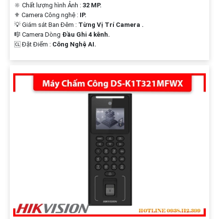
🔆 Chất lượng hình Ảnh :
32 MP.
⚜️ Camera Công nghệ :
IP.
💡 Giám sát Ban Đêm :
Từng Vị Trí Camera .
🎼️ Camera Dòng
Đầu Ghi 4 kênh.
️🆑 Đặt Điểm :
Công Nghệ AI.