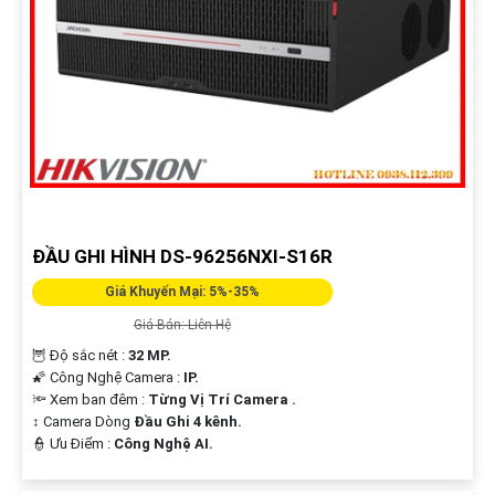
ĐẦU GHI HÌNH DS-96256NXI-S16R
Giá Khuyến Mại: 5%-35%
Giá Bán: Liên Hệ
🦉 Độ sắc nét :
32 MP.
🌠 Công Nghệ Camera :
IP.
🔦 Xem ban đêm :
Từng Vị Trí Camera .
↕️ Camera Dòng
Đầu Ghi 4 kênh.
️👮 Ưu Điểm :
Công Nghệ AI.