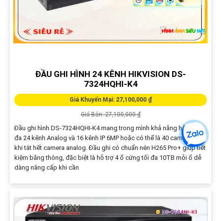
ĐẦU GHI HÌNH 24 KÊNH HIKVISION DS-
7324HQHI-K4
Giá Khuyến Mại: 27,100,000 ₫
Giá Bán: 27,100,000 ₫
Đầu ghi hình DS-7324HQHI-K4 mang trong mình khả năng hỗ trợ tối
đa 24 kênh Analog và 16 kênh IP 6MP hoặc có thể là 40 camera IP
khi tắt hết camera analog. Đầu ghi có chuẩn nén H265 Pro+ giúp tiết
kiệm băng thông, đặc biệt là hỗ trợ 4 ổ cứng tối đa 10TB mỗi ổ dễ
dàng nâng cấp khi cần