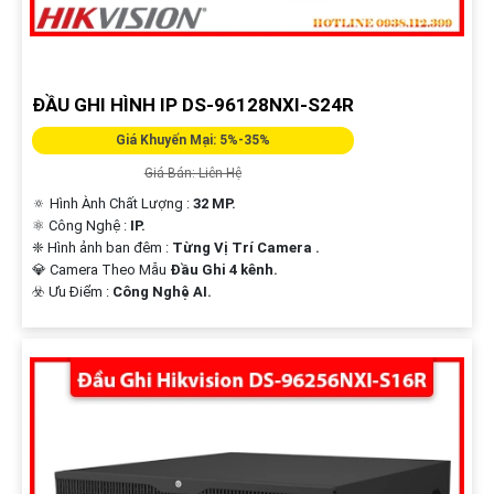
ĐẦU GHI HÌNH IP DS-96128NXI-S24R
Giá Khuyến Mại: 5%-35%
Giá Bán: Liên Hệ
🔅 Hình Ành Chất Lượng :
32 MP.
⚛️ Công Nghệ :
IP.
❈ Hình ảnh ban đêm :
Từng Vị Trí Camera .
💎 Camera Theo Mẫu
Đầu Ghi 4 kênh.
️☣️ Ưu Điểm :
Công Nghệ AI.