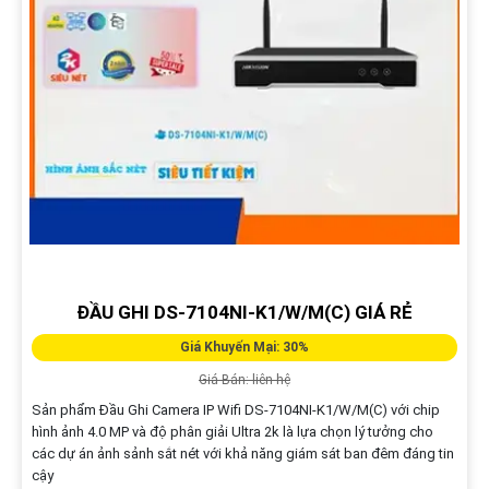
ĐẦU GHI DS-7104NI-K1/W/M(C) GIÁ RẺ
Giá Khuyến Mại: 30%
Giá Bán: liên hệ
Sản phẩm Đầu Ghi Camera IP Wifi DS-7104NI-K1/W/M(C) với chip
hình ảnh 4.0 MP và độ phân giải Ultra 2k là lựa chọn lý tưởng cho
các dự án ảnh sảnh sắt nét với khả năng giám sát ban đêm đáng tin
cậy