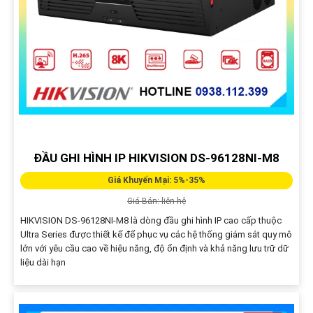
ĐẦU GHI HÌNH IP HIKVISION DS-96128NI-M8
Giá Khuyến Mại: 5%-35%
Giá Bán: liên hệ
HIKVISION DS-96128NI-M8 là dòng đầu ghi hình IP cao cấp thuộc
Ultra Series được thiết kế để phục vụ các hệ thống giám sát quy mô
lớn với yêu cầu cao về hiệu năng, độ ổn định và khả năng lưu trữ dữ
liệu dài hạn