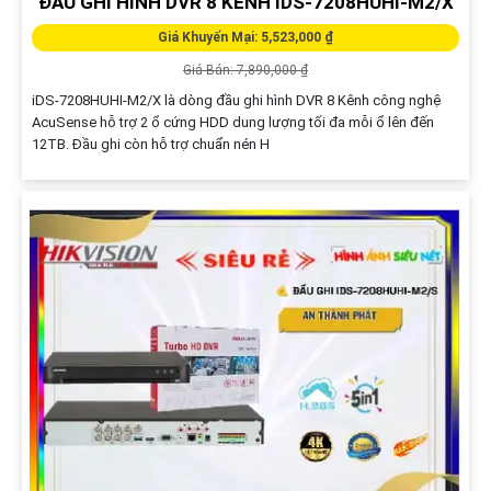
ĐẦU GHI HÌNH DVR 8 KÊNH IDS-7208HUHI-M2/X
Giá Khuyến Mại: 5,523,000 ₫
Giá Bán: 7,890,000 ₫
iDS-7208HUHI-M2/X là dòng đầu ghi hình DVR 8 Kênh công nghệ
AcuSense hỗ trợ 2 ổ cứng HDD dung lượng tối đa mỗi ổ lên đến
12TB. Đầu ghi còn hỗ trợ chuẩn nén H