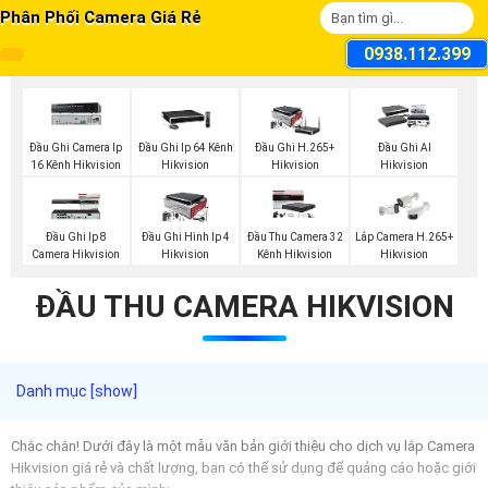
Phân Phối Camera Giá Rẻ
0938.112.399
Đầu Ghi Camera Ip
Đầu Ghi Ip 64 Kênh
Đầu Ghi H.265+
Đầu Ghi AI
16 Kênh Hikvision
Hikvision
Hikvision
Hikvision
Đầu Ghi Ip 8
Đầu Ghi Hình Ip 4
Đầu Thu Camera 32
Lắp Camera H.265+
Camera Hikvision
Hikvision
Kênh Hikvision
Hikvision
ĐẦU THU CAMERA HIKVISION
Chắc chắn! Dưới đây là một mẫu văn bản giới thiệu cho dịch vụ lắp Camera
Hikvision giá rẻ và chất lượng, bạn có thể sử dụng để quảng cáo hoặc giới