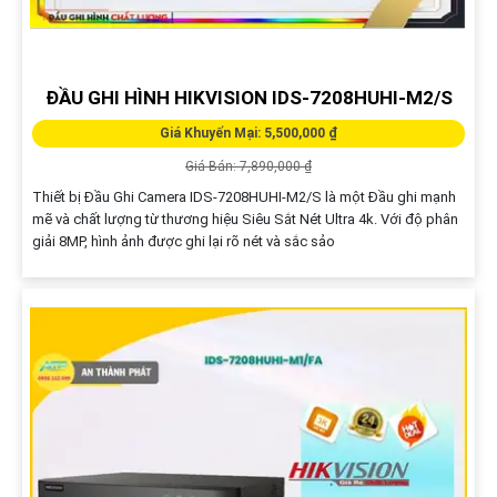
ĐẦU GHI HÌNH HIKVISION IDS-7208HUHI-M2/S
Giá Khuyến Mại: 5,500,000 ₫
Giá Bán: 7,890,000 ₫
Thiết bị Đầu Ghi Camera IDS-7208HUHI-M2/S là một Đầu ghi mạnh
mẽ và chất lượng từ thương hiệu Siêu Sắt Nét Ultra 4k. Với độ phân
giải 8MP, hình ảnh được ghi lại rõ nét và sắc sảo