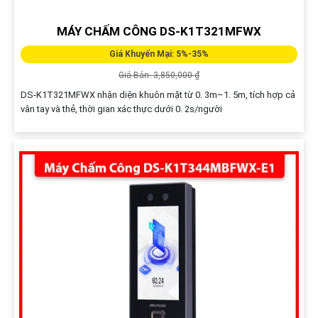
MÁY CHẤM CÔNG DS-K1T321MFWX
Giá Khuyến Mại: 5%-35%
Giá Bán: 3,850,000 ₫
DS-K1T321MFWX nhận diện khuôn mặt từ 0. 3m–1. 5m, tích hợp cả
vân tay và thẻ, thời gian xác thực dưới 0. 2s/người