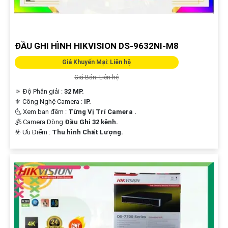
Hi vọng bạn sẽ tìm thấy mẫu văn bản này phát huy được nhiều tính năng.
Nếu cần thêm sự hỗ trợ, đừng ngần ngại để lại câu hỏi Cung cấp cho công
trình!
ĐẦU GHI HÌNH HIKVISION DS-9632NI-M8
Giá Khuyến Mại: Liên hệ
Giá Bán: Liên hệ
🔅 Độ Phân giải :
32 MP.
⚜️ Công Nghệ Camera :
IP.
🌜 Xem ban đêm :
Từng Vị Trí Camera .
🕉️ Camera Dòng
Đầu Ghi 32 kênh.
️☣️ Ưu Điểm :
Thu hình Chất Lượng.
'