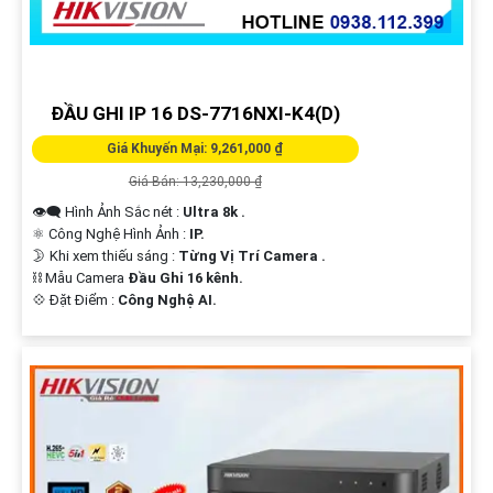
ĐẦU GHI IP 16 DS-7716NXI-K4(D)
Giá Khuyến Mại: 9,261,000 ₫
Giá Bán: 13,230,000 ₫
👁️‍🗨 Hình Ảnh Sắc nét :
Ultra 8k .
⚛️ Công Nghệ Hình Ảnh :
IP.
🌛 Khi xem thiếu sáng :
Từng Vị Trí Camera .
⛓ Mẫu Camera
Đầu Ghi 16 kênh.
️💠 Đặt Điểm :
Công Nghệ AI.