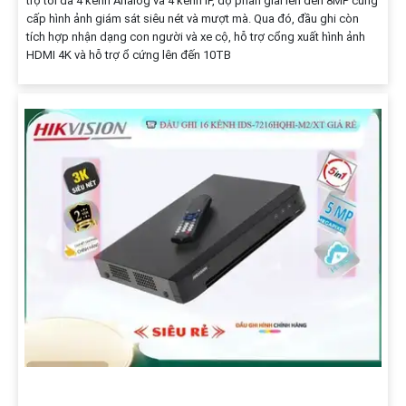
trợ tối đa 4 kênh Analog và 4 kênh IP, độ phân giải lên đến 8MP cung
cấp hình ảnh giám sát siêu nét và mượt mà. Qua đó, đầu ghi còn
tích hợp nhận dạng con người và xe cộ, hỗ trợ cổng xuất hình ảnh
HDMI 4K và hỗ trợ ổ cứng lên đến 10TB