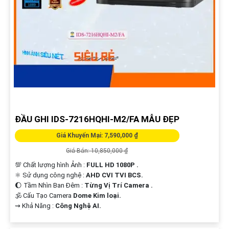
ĐẦU GHI IDS-7216HQHI-M2/FA MẪU ĐẸP
Giá Khuyến Mại: 7,590,000 ₫
Giá Bán: 10,850,000 ₫
💯 Chất lượng hình Ảnh :
FULL HD 1080P .
⚛️ Sử dụng công nghệ :
AHD CVI TVI BCS.
🌔 Tầm Nhìn Ban Đêm :
Từng Vị Trí Camera .
🕉️ Cấu Tạo Camera
Dome Kim loại.
️⇝ Khả Năng :
Công Nghệ AI.