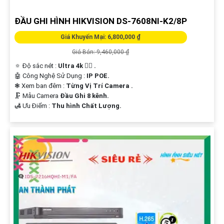
ĐẦU GHI HÌNH HIKVISION DS-7608NI-K2/8P
Giá Khuyến Mại: 6,800,000 ₫
Giá Bán: 9,460,000 ₫
🔅 Độ sắc nét :
Ultra 4k 👍🏾 .
🤖️ Công Nghệ Sử Dụng :
IP POE.
❃ Xem ban đêm :
Từng Vị Trí Camera .
🗜️ Mẫu Camera
Đầu Ghi 8 kênh.
️🛃 Ưu Điểm :
Thu hình Chất Lượng.