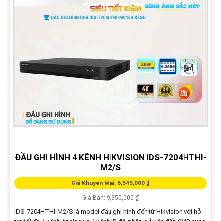
ĐẦU GHI HÌNH 4 KÊNH HIKVISION IDS-7204HTHI-
M2/S
Giá Khuyến Mại: 6,545,000 ₫
Giá Bán: 9,350,000 ₫
iDS-7204HTHI-M2/S là model đầu ghi hình đến từ Hikvision với hỗ