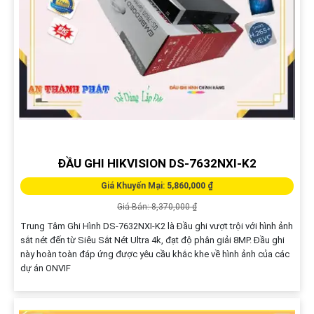
ĐẦU GHI HIKVISION DS-7632NXI-K2
Giá Khuyến Mại: 5,860,000 ₫
Giá Bán: 8,370,000 ₫
Trung Tâm Ghi Hình DS-7632NXI-K2 là Đầu ghi vượt trội với hình ảnh
sắt nét đến từ Siêu Sắt Nét Ultra 4k, đạt độ phân giải 8MP. Đầu ghi
này hoàn toàn đáp ứng được yêu cầu khắc khe về hình ảnh của các
dự án ONVIF