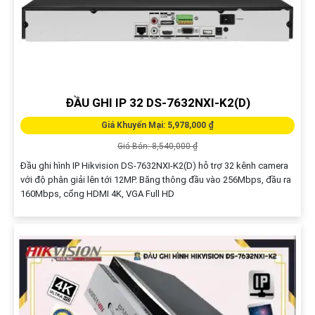
ĐẦU GHI IP 32 DS-7632NXI-K2(D)
Giá Khuyến Mại: 5,978,000 ₫
Giá Bán: 8,540,000 ₫
Đầu ghi hình IP Hikvision DS-7632NXI-K2(D) hỗ trợ 32 kênh camera
với độ phân giải lên tới 12MP. Băng thông đầu vào 256Mbps, đầu ra
160Mbps, cổng HDMI 4K, VGA Full HD