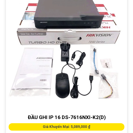
ĐẦU GHI IP 16 DS-7616NXI-K2(D)
Giá Khuyến Mại: 5,089,000 ₫