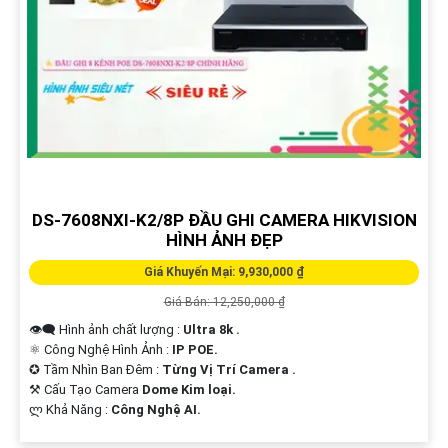
DS-7608NXI-K2/8P ĐẦU GHI CAMERA HIKVISION
HÌNH ẢNH ĐẸP
Giá Khuyến Mại: 9,930,000 ₫
Giá Bán: 12,250,000 ₫
👁️‍🗨 Hình ảnh chất lượng :
Ultra 8k .
⚛️ Công Nghệ Hình Ảnh :
IP POE.
✪ Tầm Nhìn Ban Đêm :
Từng Vị Trí Camera .
⚒ Cấu Tạo Camera
Dome Kim loại.
️ლ Khả Năng :
Công Nghệ AI.