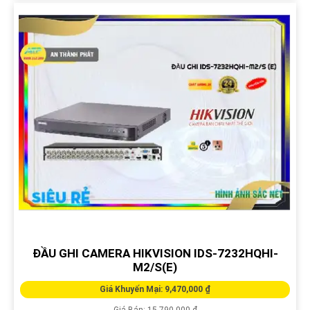
ĐẦU GHI CAMERA HIKVISION IDS-7232HQHI-
M2/S(E)
Giá Khuyến Mại: 9,470,000 ₫
Giá Bán: 15,790,000 ₫