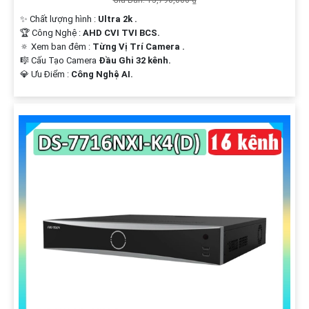
✨ Chất lượng hình :
Ultra 2k .
🏆 Công Nghệ :
AHD CVI TVI BCS.
🔅 Xem ban đêm :
Từng Vị Trí Camera .
🎼️ Cấu Tạo Camera
Đầu Ghi 32 kênh.
️💎 Ưu Điểm :
Công Nghệ AI.