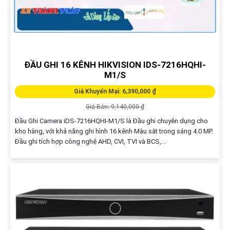
ĐẦU GHI 16 KÊNH HIKVISION IDS-7216HQHI-
M1/S
Giá Khuyến Mại: 6,390,000 ₫
Giá Bán: 9,140,000 ₫
Đầu Ghi Camera iDS-7216HQHI-M1/S là Đầu ghi chuyên dụng cho
kho hàng, với khả năng ghi hình 16 kênh Màu sắt trong sáng 4.0 MP.
Đầu ghi tích hợp công nghệ AHD, CVI, TVI và BCS,...