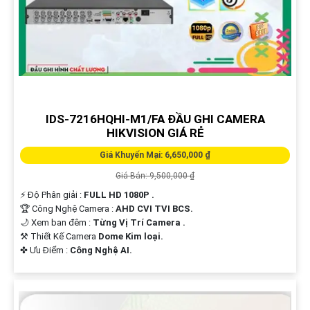
IDS-7216HQHI-M1/FA ĐẦU GHI CAMERA
HIKVISION GIÁ RẺ
Giá Khuyến Mại: 6,650,000 ₫
Giá Bán: 9,500,000 ₫
️⚡ Độ Phân giải :
FULL HD 1080P .
🏆 Công Nghệ Camera :
AHD CVI TVI BCS.
🌙 Xem ban đêm :
Từng Vị Trí Camera .
⚒ Thiết Kế Camera
Dome Kim loại.
️✤ Ưu Điểm :
Công Nghệ AI.