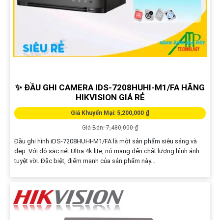
✨ ĐẦU GHI CAMERA IDS-7208HUHI-M1/FA HÃNG
HIKVISION GIÁ RẺ
Giá Khuyến Mại: 5,200,000 ₫
Giá Bán: 7,480,000 ₫
Đầu ghi hình iDS-7208HUHI-M1/FA là một sản phẩm siêu sáng và
đẹp. Với độ sắc nét Ultra 4k lite, nó mang đến chất lượng hình ảnh
tuyệt vời. Đặc biệt, điểm mạnh của sản phẩm này...