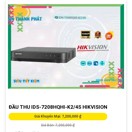
ĐẦU THU IDS-7208HQHI-K2/4S HIKVISION
Giá Khuyến Mại: 7,200,000 ₫
Giá Bán: 7,200,000 ₫