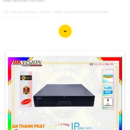
thiệu sản phẩm của mình:
Lắp Camera Hikvision Giá Rẻ - Chất Lượng không thể phủ nhận!
Xin chào mọi người!
Bạn đang tìm kiếm giải pháp an ninh hoàn hảo cho ngôi nhà, văn phòng
hay cửa hàng của mình? Hãy yên tâm với dịch vụ lắp Camera Hikvision của
chúng tôi - mang đến sự an tâm và chất lượng không thể phủ nhận!
Tại sao nên chọn chúng tôi?
1:
Giá cả phải chăng: Chúng tôi cam kết cung cấp giải pháp lắp đặt
Camera Hikvision với mức giá hợp lý, phù hợp với túi tiền của mọi người. 🦉
2:
Chất lượng đỉnh cao: Camera Hikvision là thương hiệu nổi tiếng với chất
lượng hình ảnh sắc nét, độ tin cậy cao và tính năng thông minh vượt trội. ✪
3:
Dịch vụ chuyên nghiệp: Đội ngũ kỹ thuật viên giàu kinh nghiệm, nhiệt tình
và chuyên nghiệp sẽ tự tin việc lắp đặt Camera diễn ra nhanh chóng và hiệu
quả.
Hãy để chúng tôi bảo vệ không gian quý giá của bạn một cách an toàn và
hiệu quả nhất!
Liên hệ ngay với chúng tôi để được tư vấn và báo giá chi tiết:
Địa chỉ: [Điền địa chỉ công ty của bạn]Số điện thoại: [Điền số điện thoại liên
hệ]
Hãy đầu tư vào an ninh cho gia đình và doanh nghiệp của bạn ngay hôm
nay với Camera Hikvision - sự lựa chọn hoàn hảo của bạn!
Cảm ơn bạn đã tin tưởng và chọn lựa dịch vụ của chúng tôi!