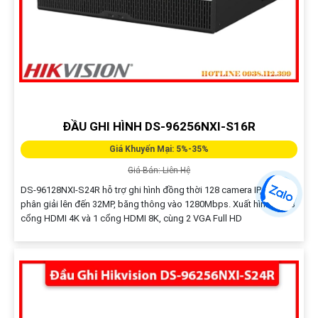
ĐẦU GHI HÌNH DS-96256NXI-S16R
Giá Khuyến Mại: 5%-35%
Giá Bán: Liên Hệ
DS-96128NXI-S24R hỗ trợ ghi hình đồng thời 128 camera IP, độ
phân giải lên đến 32MP, băng thông vào 1280Mbps. Xuất hình qua 3
cổng HDMI 4K và 1 cổng HDMI 8K, cùng 2 VGA Full HD