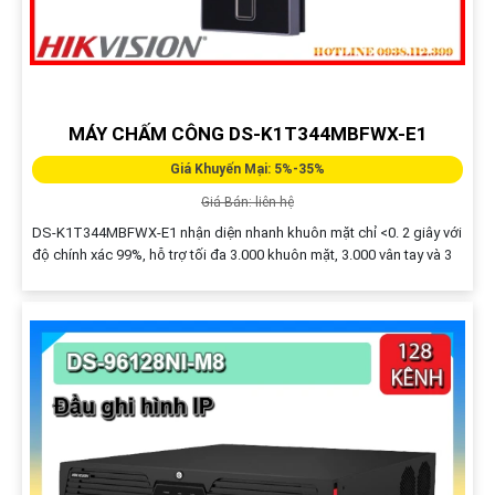
MÁY CHẤM CÔNG DS-K1T344MBFWX-E1
Giá Khuyến Mại: 5%-35%
Giá Bán: liên hệ
DS-K1T344MBFWX-E1 nhận diện nhanh khuôn mặt chỉ <0. 2 giây với
độ chính xác 99%, hỗ trợ tối đa 3.000 khuôn mặt, 3.000 vân tay và 3