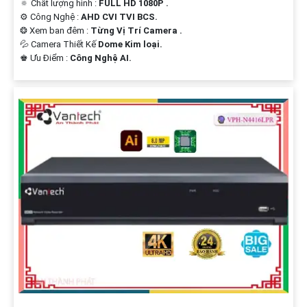
🔅 Chất lượng hình :
FULL HD 1080P .
⚙ Công Nghệ :
AHD CVI TVI BCS.
❂ Xem ban đêm :
Từng Vị Trí Camera .
💦 Camera Thiết Kế
Dome Kim loại.
️♚ Ưu Điểm :
Công Nghệ AI.