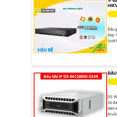
✨ Đ
HIKV
Đầu g
đẹp. 
tuyệt
ĐẦU
DS-96
tối đ
diện 
AcuSe