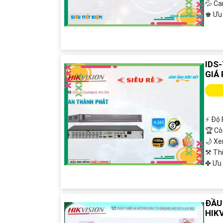
💦 Ca
️♚ Ưu
'
IDS
GIÁ 
️⚡ Độ 
🏆 C
🌙 X
⚒ Th
️✤ Ưu
ĐẦU
HIK