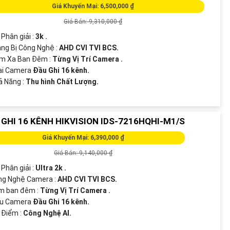
Giá Khuyến Mại: 6,500,000 ₫
Giá Bán: 9,310,000 ₫
 Phân giải :
3k .
ng Bị Công Nghệ :
AHD CVI TVI BCS.
ầm Xa Ban Đêm :
Từng Vị Trí Camera .
oại Camera
Đầu Ghi 16 kênh.
hả Năng :
Thu hình Chất Lượng.
 GHI 16 KÊNH HIKVISION IDS-7216HQHI-M1/S
Giá Khuyến Mại: 6,390,000 ₫
Giá Bán: 9,140,000 ₫
 Phân giải :
Ultra 2k .
ng Nghệ Camera :
AHD CVI TVI BCS.
m ban đêm :
Từng Vị Trí Camera .
u Camera
Đầu Ghi 16 kênh.
u Điểm :
Công Nghệ AI.