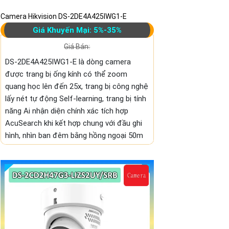
Camera Hikvision DS-2DE4A425IWG1-E
Giá Khuyến Mại: 5%-35%
Giá Bán:
DS-2DE4A425IWG1-E là dòng camera
được trang bị ống kính có thể zoom
quang học lên đến 25x, trang bị công nghệ
lấy nét tự động Self-learning, trang bị tính
năng Ai nhận diện chính xác tích hợp
AcuSearch khi kết hợp chung với đầu ghi
hình, nhìn ban đêm bằng hồng ngoại 50m