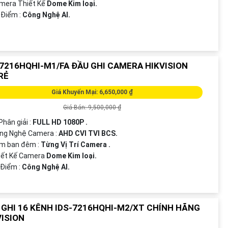
mera Thiết Kế
Dome Kim loại.
 Điểm :
Công Nghệ AI.
-7216HQHI-M1/FA ĐẦU GHI CAMERA HIKVISION
RẺ
Giá Khuyến Mại: 6,650,000 ₫
Giá Bán: 9,500,000 ₫
Phân giải :
FULL HD 1080P .
ông Nghệ Camera :
AHD CVI TVI BCS.
em ban đêm :
Từng Vị Trí Camera .
iết Kế Camera
Dome Kim loại.
 Điểm :
Công Nghệ AI.
 GHI 16 KÊNH IDS-7216HQHI-M2/XT CHÍNH HÃNG
VISION