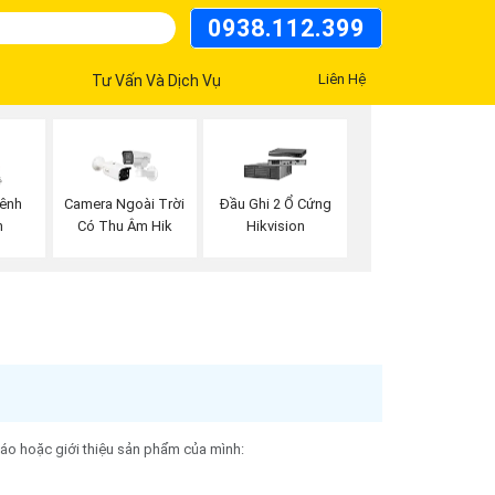
0938.112.399
Liên Hệ
Tư Vấn Và Dịch Vụ
Kênh
Camera Ngoài Trời
Đầu Ghi 2 Ổ Cứng
n
Có Thu Âm Hik
Hikvision
cáo hoặc giới thiệu sản phẩm của mình: