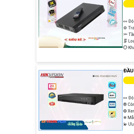
👀 Độ
⚙ Tra
🔦 T
🗜️ L
️💮 K
ĐẦU
👀 Độ
®️ Cô
❂ Xe
❄ Mẫ
️💫 Ư