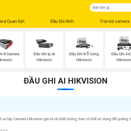
era Quan Sát
Đầu Ghi Hình
Trọn bộ camera
hi 8 Camera
Đầu Ghi Ip AI
Đầu Ghi 8 Ổ Cưng
Đầu Ghi 4 
ikvision
Hikvision
Hikvision
Hikvisio
ĐẦU GHI AI HIKVISION
h vụ lắp Camera Hikvision giá rẻ và chất lượng, bạn có thể sử dụng để quảng 
nhận!