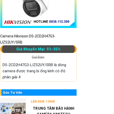
Camera Hikvision DS-2CD2H47G3-
LIZS2UY/SRB
Giá Khuyến Mại: 5%-35%
Giá Bán:
DS-2CD2H47G3-LIZS2UY/SRB là dòng
camera được trang bị ống kính có độ
phân giải 4
Góc Tư Vấn
LẦN XEM: 13968
TRUNG TÂM BẢO HÀNH