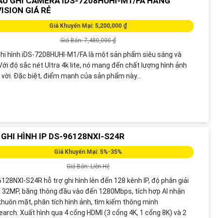
ẦU GHI CAMERA IDS-7208HUHI-M1/FA HÃNG
ISION GIÁ RẺ
Giá Khuyến Mại: 5,200,000 ₫
Giá Bán: 7,480,000 ₫
hi hình iDS-7208HUHI-M1/FA là một sản phẩm siêu sáng và
Với độ sắc nét Ultra 4k lite, nó mang đến chất lượng hình ảnh
 vời. Đặc biệt, điểm mạnh của sản phẩm này...
 GHI HÌNH IP DS-96128NXI-S24R
Giá Khuyến Mại: 5%-35%
Giá Bán: Liên Hệ
128NXI-S24R hỗ trợ ghi hình lên đến 128 kênh IP, độ phân giải
a 32MP, băng thông đầu vào đến 1280Mbps, tích hợp AI nhận
khuôn mặt, phân tích hình ảnh, tìm kiếm thông minh
arch. Xuất hình qua 4 cổng HDMI (3 cổng 4K, 1 cổng 8K) và 2