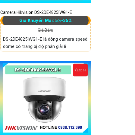
Camera Hikvision DS-2DE4825IWG1-E
Giá Khuyến Mại: 5%-35%
Giá Bán:
DS-2DE4825IWG1-E là dòng camera speed
dome có trang bị độ phân giải 8