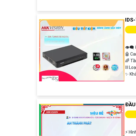
IDS
👁️‍🗨
🤖️ C
🌈 Tầ
⛓ Lo
️✨ Kh
ĐẦU
️⚡ Hì