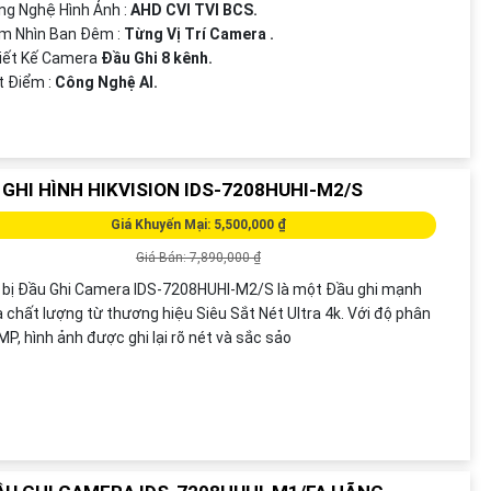
ông Nghệ Hình Ảnh :
AHD CVI TVI BCS.
m Nhìn Ban Đêm :
Từng Vị Trí Camera .
iết Kế Camera
Đầu Ghi 8 kênh.
ặt Điểm :
Công Nghệ AI.
 GHI HÌNH HIKVISION IDS-7208HUHI-M2/S
Giá Khuyến Mại: 5,500,000 ₫
Giá Bán: 7,890,000 ₫
 bị Đầu Ghi Camera IDS-7208HUHI-M2/S là một Đầu ghi mạnh
 chất lượng từ thương hiệu Siêu Sắt Nét Ultra 4k. Với độ phân
8MP, hình ảnh được ghi lại rõ nét và sắc sảo