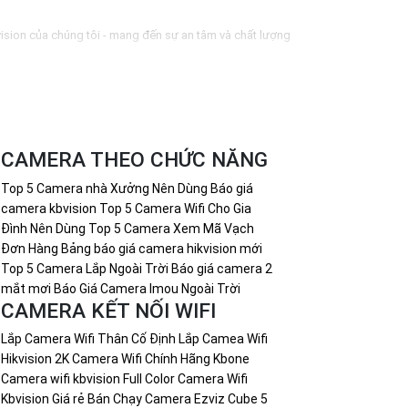
ision của chúng tôi - mang đến sự an tâm và chất lượng
ời. 🦉
2:
Chất lượng đỉnh cao: Camera Hikvision là thương
ật viên giàu kinh nghiệm, nhiệt tình và chuyên nghiệp sẽ tự
CAMERA THEO CHỨC NĂNG
Top 5 Camera nhà Xưởng Nên Dùng
Báo giá
camera kbvision
Top 5 Camera Wifi Cho Gia
Đình Nên Dùng
Top 5 Camera Xem Mã Vạch
Đơn Hàng
Bảng báo giá camera hikvision mới
cho công trình!
Top 5 Camera Lắp Ngoài Trời
Báo giá camera 2
mắt mơi
Báo Giá Camera Imou Ngoài Trời
CAMERA KẾT NỐI WIFI
Lắp Camera Wifi Thân Cố Định
Lắp Camea Wifi
Hikvision 2K
Camera Wifi Chính Hãng Kbone
Camera wifi kbvision Full Color
Camera Wifi
Kbvision Giá rẻ Bán Chạy
Camera Ezviz Cube
5