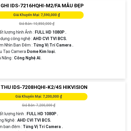
 GHI IDS-7216HQHI-M2/FA MẪU ĐẸP
Giá Khuyến Mại: 7,590,000 ₫
Giá Bán: 10,850,000 ₫
ất lượng hình Ảnh :
FULL HD 1080P .
 dụng công nghệ :
AHD CVI TVI BCS.
ầm Nhìn Ban Đêm :
Từng Vị Trí Camera .
ấu Tạo Camera
Dome Kim loại.
ả Năng :
Công Nghệ AI.
 THU IDS-7208HQHI-K2/4S HIKVISION
Giá Khuyến Mại: 7,200,000 ₫
Giá Bán: 7,200,000 ₫
ất lượng hình :
FULL HD 1080P .
ng Nghệ :
AHD CVI TVI BCS.
m ban đêm :
Từng Vị Trí Camera .