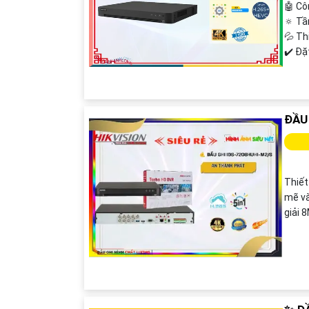
🤖️ C
🔅 Tầ
💦 Th
️✔️ Đ
ĐẦU
Thiết
mẽ và
giải 