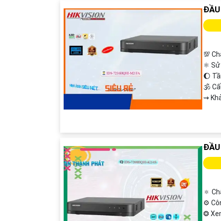
ĐẦU
💯 Ch
⚛️ Sử
🌔 T
🕉️ C
️⇝ Kh
ĐẦU
🔅 Ch
⚙ Cô
❂ Xe