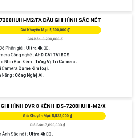
-7208HUHI-M2/FA ĐẦU GHI HÌNH SẮC NÉT
Giá Khuyến Mại: 5,800,000 ₫
Giá Bán: 8,290,000 ₫
 Độ Phân giải :
Ultra 4k 👍🏾 .
amera Công nghệ :
AHD CVI TVI BCS.
m Nhìn Ban Đêm :
Từng Vị Trí Camera .
ại Camera
Dome Kim loại.
ả Năng :
Công Nghệ AI.
 GHI HÌNH DVR 8 KÊNH IDS-7208HUHI-M2/X
Giá Khuyến Mại: 5,523,000 ₫
Giá Bán: 7,890,000 ₫
nh Ảnh Sắc nét :
Ultra 4k 👍🏾 .