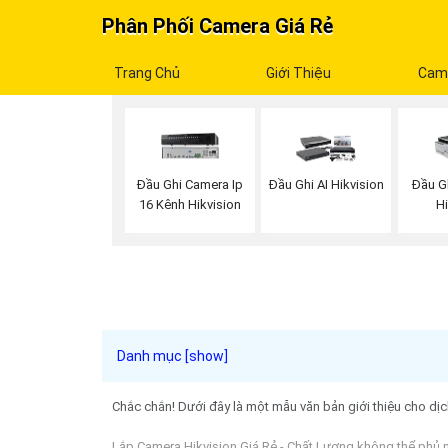
Phân Phối Camera Giá Rẻ
Trang Chủ
Giới Thiệu
Cam
Đầu Ghi Camera Ip
Đầu Ghi AI Hikvision
Đầu G
16 Kênh Hikvision
H
Chắc chắn! Dưới đây là một mẫu văn bản giới thiệu cho dịc
Lắp Camera Hikvision Giá Rẻ - Chất Lượng không thể phủ 