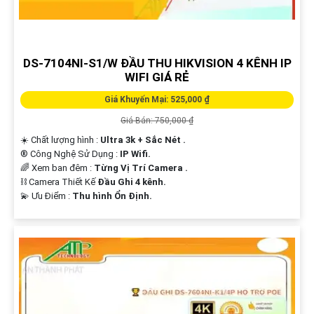
Hi vọng bạn sẽ tìm thấy mẫu văn bản này phát huy được nhiều tính năng.
Nếu cần thêm sự hỗ trợ, đừng ngần ngại để lại câu hỏi Cung cấp cho công
trình!
DS-7104NI-S1/W ĐẦU THU HIKVISION 4 KÊNH IP
WIFI GIÁ RẺ
Giá Khuyến Mại: 525,000 ₫
Giá Bán: 750,000 ₫
☀️ Chất lượng hình :
Ultra 3k + Sắc Nét .
®️ Công Nghệ Sử Dụng :
IP Wifi.
🌈 Xem ban đêm :
Từng Vị Trí Camera .
⛓ Camera Thiết Kế
Đầu Ghi 4 kênh.
️💫 Ưu Điểm :
Thu hình Ổn Định.
'