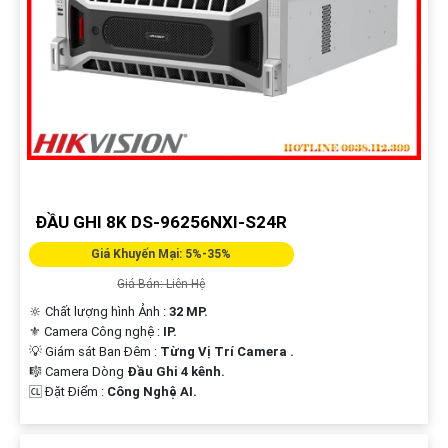
ĐẦU GHI 8K DS-96256NXI-S24R
Giá Khuyến Mại: 5%-35%
Giá Bán: Liên Hệ
🔆 Chất lượng hình Ảnh :
32 MP.
⚜️ Camera Công nghệ :
IP.
💡 Giám sát Ban Đêm :
Từng Vị Trí Camera .
🎼️ Camera Dòng
Đầu Ghi 4 kênh.
️🆑 Đặt Điểm :
Công Nghệ AI.