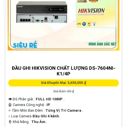
ĐẦU GHI HIKVISION CHẤT LƯỢNG DS-7604NI-
K1/4P
Giá Khuyến Mại: 5,650,000 ₫
Giá Bán: 00 ₫
👁 Độ Phân giải :
FULL HD 1080P .
🤖️ Camera Công nghệ :
IP.
⭐ Tầm Nhìn Ban Đêm :
Từng Vị Trí Camera .
↕️ Loại Camera
Đầu Ghi 4 kênh.
️👮 Khả Năng :
Thu Âm.