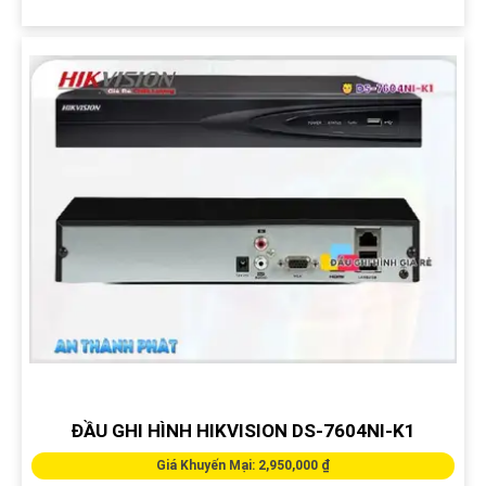
ĐẦU GHI HÌNH HIKVISION DS-7604NI-K1
Giá Khuyến Mại: 2,950,000 ₫