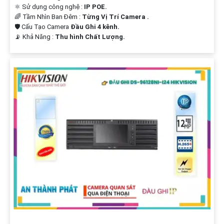
⚛️ Sử dụng công nghệ :
IP POE.
🌈 Tầm Nhìn Ban Đêm :
Từng Vị Trí Camera .
🛡 Cấu Tạo Camera
Đầu Ghi 4 kênh.
️📡 Khả Năng :
Thu hình Chất Lượng.