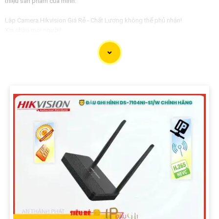
thiệu sản phẩm của mình:
Lắp Camera Hikvision Giá Rẻ - Chất Lượng không thể phủ nhận!
Xin chào mọi người!
Bạn đang tìm kiếm giải pháp an ninh hoàn hảo cho ngôi nhà, văn phòng
hay cửa hàng của mình? Hãy yên tâm với dịch vụ lắp Camera Hikvision của
chúng tôi - mang đến sự an tâm và chất lượng không thể phủ nhận!
Tại sao nên chọn chúng tôi?
1:
Giá cả phải chăng: Chúng tôi cam kết cung cấp giải pháp lắp đặt
Camera Hikvision với mức giá hợp lý, phù hợp với túi tiền của mọi người. 🦉
2:
Chất lượng đỉnh cao: Camera Hikvision là thương hiệu nổi tiếng với chất
lượng hình ảnh sắc nét, độ tin cậy cao và tính năng thông minh vượt trội. ✪
3:
Dịch vụ chuyên nghiệp: Đội ngũ kỹ thuật viên giàu kinh nghiệm, nhiệt tình
và chuyên nghiệp sẽ tự tin việc lắp đặt Camera diễn ra nhanh chóng và hiệu
quả.
Hãy để chúng tôi bảo vệ không gian quý giá của bạn một cách an toàn và
hiệu quả nhất!
Liên hệ ngay với chúng tôi để được tư vấn và báo giá chi tiết:
Địa chỉ: [Điền địa chỉ công ty của bạn]Số điện thoại: [Điền số điện thoại liên
hệ]
Hãy đầu tư vào an ninh cho gia đình và doanh nghiệp của bạn ngay hôm
nay với Camera Hikvision - sự lựa chọn hoàn hảo của bạn!
Cảm ơn bạn đã tin tưởng và chọn lựa dịch vụ của chúng tôi!