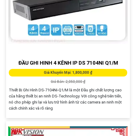
ĐẦU GHI HINH 4 KÊNH IP DS 7104NI Q1/M
Giá Khuyến Mại: 1,800,000 ₫
Giá Bán: 2,050,000 ₫
Thiết Bị Ghi Hình DS-7104NI-Q1/M là một Đầu ghi chất lượng cao
của hãng thiết bị an ninh DS-Technology. Với công nghệ tiên tiến,
nó cho phép ghi lại và lưu trữ hình ảnh từ các camera an ninh một
cách chính xác và rõ ràng