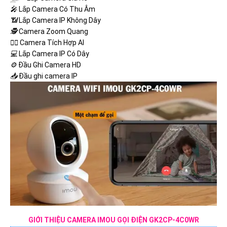
️🎤️
Lắp Camera Có Thu Âm
📶
Lắp Camera IP Không Dây
🕵️
Camera Zoom Quang
🧛‍♀️
Camera Tích Hợp AI
💻
Lắp Camera IP Có Dây
⚙️
Đầu Ghi Camera HD
📥
Đầu ghi camera IP
GIỚI THIỆU CAMERA IMOU GỌI ĐIỆN GK2CP-4C0WR