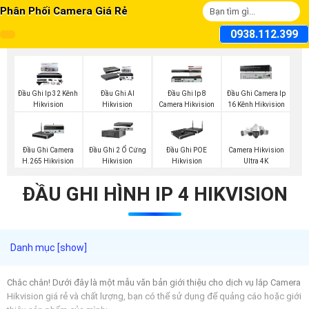
Phân Phối Camera Giá Rẻ
0938.112.399
Đầu Ghi Ip 32 Kênh
Đầu Ghi AI
Đầu Ghi Ip 8
Đầu Ghi Camera Ip
Hikvision
Hikvision
Camera Hikvision
16 Kênh Hikvision
Đầu Ghi Camera
Đầu Ghi 2 Ổ Cứng
Đầu Ghi POE
Camera Hikvision
H.265 Hikvision
Hikvision
Hikvision
Ultra 4K
ĐẦU GHI HÌNH IP 4 HIKVISION
Chắc chắn! Dưới đây là một mẫu văn bản giới thiệu cho dịch vụ lắp Camera
Hikvision giá rẻ và chất lượng, bạn có thể sử dụng để quảng cáo hoặc giới