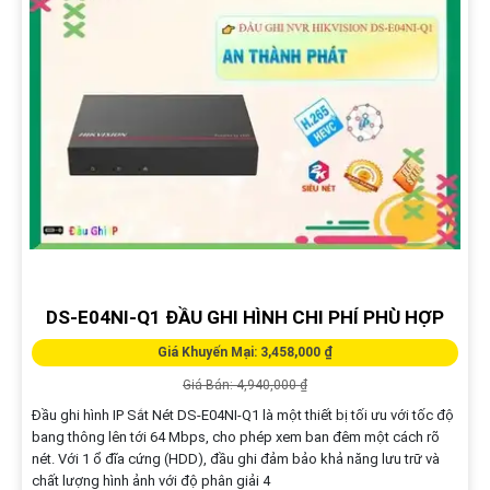
DS-E04NI-Q1 ĐẦU GHI HÌNH CHI PHÍ PHÙ HỢP
Giá Khuyến Mại: 3,458,000 ₫
Giá Bán: 4,940,000 ₫
Đầu ghi hình IP Sắt Nét DS-E04NI-Q1 là một thiết bị tối ưu với tốc độ
bang thông lên tới 64 Mbps, cho phép xem ban đêm một cách rõ
nét. Với 1 ổ đĩa cứng (HDD), đầu ghi đảm bảo khả năng lưu trữ và
chất lượng hình ảnh với độ phân giải 4