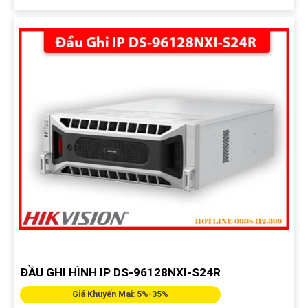
ĐẦU GHI HÌNH IP DS-96128NXI-S24R
Giá Khuyến Mại: 5%-35%