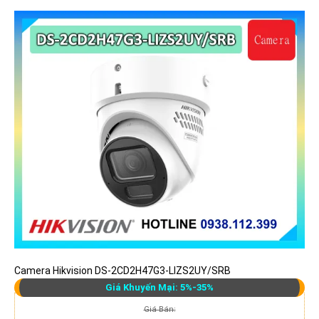
Camera Hikvision DS-2CD2H47G3-LIZS2UY/SRB
Giá Khuyến Mại: 5%-35%
Giá Bán: