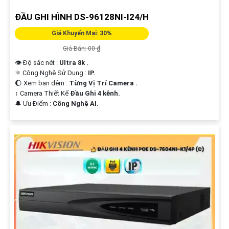
ĐẦU GHI HÌNH DS-96128NI-I24/H
Giá Khuyến Mại: 30%
Giá Bán: 00 ₫
👁 Độ sắc nét :
Ultra 8k .
⚛️ Công Nghệ Sử Dụng :
IP.
🌔 Xem ban đêm :
Từng Vị Trí Camera .
↕️ Camera Thiết Kế
Đầu Ghi 4 kênh.
️🔔 Ưu Điểm :
Công Nghệ AI.