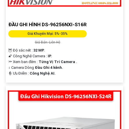
ĐẦU GHI HÌNH DS-96256NXI-S16R
Giá Khuyến Mại: 5%-35%
Giá Bán: Liên Hệ
🦉 Độ sắc nét :
32 MP.
🌠 Công Nghệ Camera :
IP.
🔦 Xem ban đêm :
Từng Vị Trí Camera .
↕️ Camera Dòng
Đầu Ghi 4 kênh.
️👮 Ưu Điểm :
Công Nghệ AI.