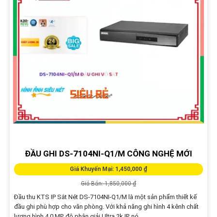
ĐẦU GHI DS-7104NI-Q1/M CÔNG NGHỆ MỚI
Giá Khuyến Mại: 1,450,000 ₫
Giá Bán: 1,850,000 ₫
Đầu thu KTS IP Sắt Nét DS-7104NI-Q1/M là một sản phẩm thiết kế
đầu ghi phù hợp cho văn phòng. Với khả năng ghi hình 4 kênh chất
lượng hình 4.0 MP, độ phân giải Ultra 2k IP, nó...