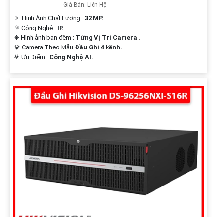
Giá Bán: Liên Hệ
🔅 Hình Ành Chất Lượng :
32 MP.
⚛️ Công Nghệ :
IP.
❈ Hình ảnh ban đêm :
Từng Vị Trí Camera .
💎 Camera Theo Mẫu
Đầu Ghi 4 kênh.
️☣️ Ưu Điểm :
Công Nghệ AI.