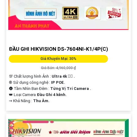
ĐẦU GHI HIKVISION DS-7604NI-K1/4P(C)
Giá Khuyến Mại: 30%
Giá Bán: 4,960,000 ₫
💯 Chất lượng hình Ảnh :
Ultra 4k 👍🏾 .
®️ Sử dụng công nghệ :
IP POE.
🌚 Tầm Nhìn Ban Đêm :
Từng Vị Trí Camera .
👑 Loại Camera
Đầu Ghi 4 kênh.
️⇝ Khả Năng :
Thu Âm.