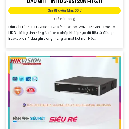
ĐẦU GHI HÌNH DS-96128NI-I16/H
Giá Khuyến Mại: 00 ₫
Giá Bán: 00 ₫
Đầu Ghi Hình IP Hikvision 128 Kênh DS-96128NI-I16 Gắn Được 16
HDD, Hỗ trợ tính năng N+1 cho phép khôi phục dữ liệu từ đầu ghi
Backup khi 1 đầu ghi trong mạng bị mất kết nối. Hỗ...