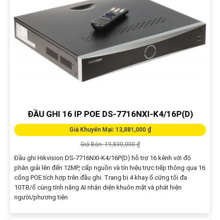
ĐẦU GHI 16 IP POE DS-7716NXI-K4/16P(D)
Giá Khuyến Mại: 13,881,000 ₫
Giá Bán: 19,830,000 ₫
Đầu ghi Hikvision DS-7716NXI-K4/16P(D) hỗ trợ 16 kênh với độ
phân giải lên đến 12MP, cấp nguồn và tín hiệu trực tiếp thông qua 16
cổng POE tích hợp trên đầu ghi. Trang bị 4 khay ổ cứng tối đa
10TB/ổ cùng tính năng AI nhận diện khuôn mặt và phát hiện
người/phương tiện