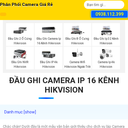
Phân Phối Camera Giá Rẻ
0938.112.399
Đầu Ghi 2 Ổ Cứng
Đầu Ghi Camera Ip
Đầu Ghi 8 Ổ Cưng
Đầu Ghi Ip 32 Kênh
Hikvision
16 Kênh Hikvision
Hikvision
Hikvision
Camera Wifi
Đầu Ghi NVR
Đầu Ghi IP 4k
Camera Ip 4k
Hikvision Ngoài Trời
Hikvision
Hikvision
Hikvision
ĐẦU GHI CAMERA IP 16 KÊNH
HIKVISION
Chắc chắn! Dưới đây là một mẫu văn bản giới thiệu cho dịch vụ lắp Camera