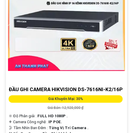
ĐẦU GHI CAMERA HIKVISION DS-7616NI-K2/16P
Giá Khuyến Mại: 30%
Giá Bán: 12,920,000 ₫
🔆 Độ Phân giải :
FULL HD 1080P .
⚜️ Camera Công nghệ :
IP POE.
🌛 Tầm Nhìn Ban Đêm :
Từng Vị Trí Camera .