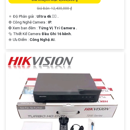
Giá Bán: 12,430,000 ₫
🔅 Độ Phân giải :
Ultra 4k 👍🏾 .
⚙ Công Nghệ Camera :
IP.
❂ Xem ban đêm :
Từng Vị Trí Camera .
🔩 Thiết Kế Camera
Đầu Ghi 16 kênh.
️☣️ Ưu Điểm :
Công Nghệ AI.