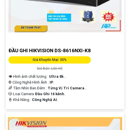
ĐẦU GHI HIKVISION DS-8616NXI-K8
Giá Khuyến Mại: 30%
Giá Bán: Liên Hệ
👁 Hình ảnh chất lượng :
Ultra 8k .
®️ Công Nghệ Hình Ảnh :
IP.
🌈 Tầm Nhìn Ban Đêm :
Từng Vị Trí Camera .
🎲 Loại Camera
Đầu Ghi 16 kênh.
️👮 Khả Năng :
Công Nghệ AI.