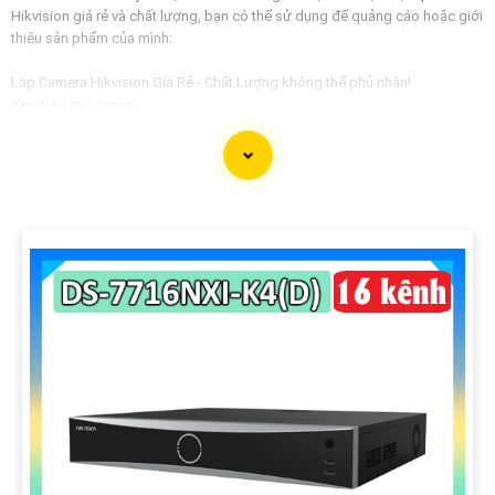
Hikvision giá rẻ và chất lượng, bạn có thể sử dụng để quảng cáo hoặc giới
thiệu sản phẩm của mình:
Lắp Camera Hikvision Giá Rẻ - Chất Lượng không thể phủ nhận!
Xin chào mọi người!
Bạn đang tìm kiếm giải pháp an ninh hoàn hảo cho ngôi nhà, văn phòng
hay cửa hàng của mình? Hãy yên tâm với dịch vụ lắp Camera Hikvision của
chúng tôi - mang đến sự an tâm và chất lượng không thể phủ nhận!
Tại sao nên chọn chúng tôi?
1:
Giá cả phải chăng: Chúng tôi cam kết cung cấp giải pháp lắp đặt
Camera Hikvision với mức giá hợp lý, phù hợp với túi tiền của mọi người. 🦉
2:
Chất lượng đỉnh cao: Camera Hikvision là thương hiệu nổi tiếng với chất
lượng hình ảnh sắc nét, độ tin cậy cao và tính năng thông minh vượt trội. ✪
3:
Dịch vụ chuyên nghiệp: Đội ngũ kỹ thuật viên giàu kinh nghiệm, nhiệt tình
và chuyên nghiệp sẽ tự tin việc lắp đặt Camera diễn ra nhanh chóng và hiệu
quả.
Hãy để chúng tôi bảo vệ không gian quý giá của bạn một cách an toàn và
hiệu quả nhất!
Liên hệ ngay với chúng tôi để được tư vấn và báo giá chi tiết:
Địa chỉ: [Điền địa chỉ công ty của bạn]Số điện thoại: [Điền số điện thoại liên
hệ]
Hãy đầu tư vào an ninh cho gia đình và doanh nghiệp của bạn ngay hôm