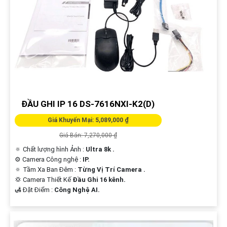
ĐẦU GHI IP 16 DS-7616NXI-K2(D)
Giá Khuyến Mại: 5,089,000 ₫
Giá Bán: 7,270,000 ₫
🔅 Chất lượng hình Ảnh :
Ultra 8k .
⚙ Camera Công nghệ :
IP.
🔅 Tầm Xa Ban Đêm :
Từng Vị Trí Camera .
💢 Camera Thiết Kế
Đầu Ghi 16 kênh.
️🛃 Đặt Điểm :
Công Nghệ AI.