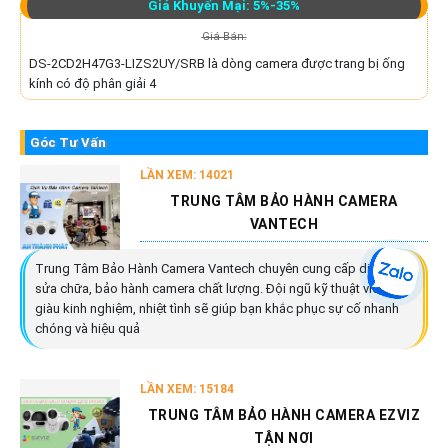
Giá Khuyến Mại: 5%-35%
Giá Bán:
DS-2CD2H47G3-LIZS2UY/SRB là dòng camera được trang bị ống
kính có độ phân giải 4
Góc Tư Vấn
LẦN XEM: 14021
TRUNG TÂM BẢO HÀNH CAMERA
VANTECH
Trung Tâm Bảo Hành Camera Vantech chuyên cung cấp dịch vụ
sửa chữa, bảo hành camera chất lượng. Đội ngũ kỹ thuật viên
giàu kinh nghiệm, nhiệt tình sẽ giúp bạn khắc phục sự cố nhanh
chóng và hiệu quả
LẦN XEM: 15184
TRUNG TÂM BẢO HÀNH CAMERA EZVIZ
TẬN NƠI