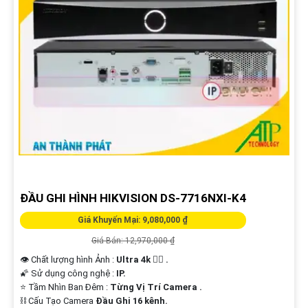
ĐẦU GHI HÌNH HIKVISION DS-7716NXI-K4
Giá Khuyến Mại: 9,080,000 ₫
Giá Bán: 12,970,000 ₫
👁 Chất lượng hình Ảnh :
Ultra 4k 👍🏾 .
🌠 Sử dụng công nghệ :
IP.
⭐ Tầm Nhìn Ban Đêm :
Từng Vị Trí Camera .
⛓ Cấu Tạo Camera
Đầu Ghi 16 kênh.