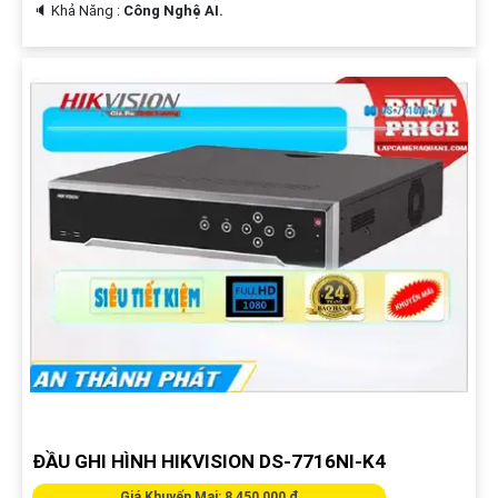
️🔈 Khả Năng :
Công Nghệ AI.
ĐẦU GHI HÌNH HIKVISION DS-7716NI-K4
Giá Khuyến Mại: 8,450,000 ₫