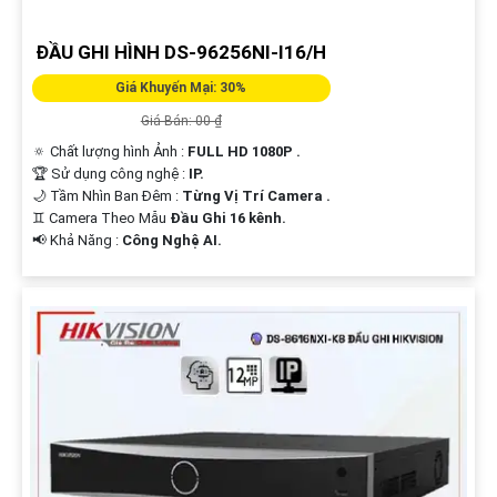
ĐẦU GHI HÌNH DS-96256NI-I16/H
Giá Khuyến Mại: 30%
Giá Bán: 00 ₫
🔅 Chất lượng hình Ảnh :
FULL HD 1080P .
🏆 Sử dụng công nghệ :
IP.
🌙 Tầm Nhìn Ban Đêm :
Từng Vị Trí Camera .
♊ Camera Theo Mẫu
Đầu Ghi 16 kênh.
️📢 Khả Năng :
Công Nghệ AI.