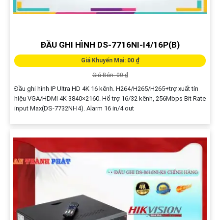
ĐẦU GHI HÌNH DS-7716NI-I4/16P(B)
Giá Khuyến Mại: 00 ₫
Giá Bán: 00 ₫
Đầu ghi hình IP Ultra HD 4K 16 kênh. H264/H265/H265+trợ xuất tín
hiệu VGA/HDMI 4K 3840×2160. Hổ trợ 16/32 kênh, 256Mbps Bit Rate
input Max(DS-7732NI-I4). Alarm 16 in/4 out