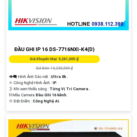
nay với Camera Hikvision - sự lựa chọn hoàn hảo của bạn!
Cảm ơn bạn đã tin tưởng và chọn lựa dịch vụ của chúng tôi!
Hi vọng bạn sẽ tìm thấy mẫu văn bản này phát huy được nhiều tính năng.
Nếu cần thêm sự hỗ trợ, đừng ngần ngại để lại câu hỏi Cung cấp cho công
trình!
ĐẦU GHI IP 16 DS-7716NXI-K4(D)
Giá Khuyến Mại: 9,261,000 ₫
Giá Bán: 13,230,000 ₫
👁️‍🗨 Hình Ảnh Sắc nét :
Ultra 8k .
⚛️ Công Nghệ Hình Ảnh :
IP.
🌛 Khi xem thiếu sáng :
Từng Vị Trí Camera .
⛓ Mẫu Camera
Đầu Ghi 16 kênh.
'
️💠 Đặt Điểm :
Công Nghệ AI.