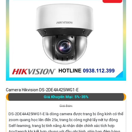
Camera Hikvision DS-2DE4A425IWG1-E
Giá Khuyến Mại: 5%-35%
Giá Bán:
DS-2DE4A425IWG1-E là dòng camera được trang bị ống kính có thể
zoom quang học lên đến 25x, trang bị công nghệ lấy nét tự động
Self-learning, trang bị tính năng Ai nhận diện chính xác tích hợp
AcuSearch khi kết hợp chung với đầu ghi hình, nhìn ban đêm bằng