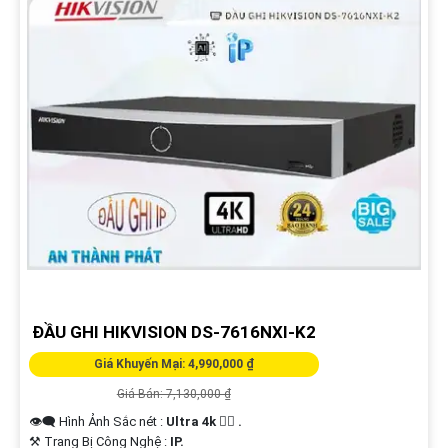
ĐẦU GHI HIKVISION DS-7616NXI-K2
Giá Khuyến Mại: 4,990,000 ₫
Giá Bán: 7,130,000 ₫
👁️‍🗨 Hình Ảnh Sắc nét :
Ultra 4k 👍🏾 .
⚒ Trang Bị Công Nghệ :
IP.