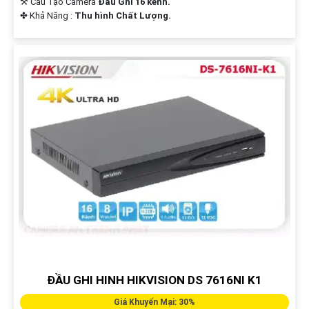
⚒ Cấu Tạo Camera
Đầu Ghi 16 kênh.
️✤ Khả Năng :
Thu hình Chất Lượng.
ĐẦU GHI HINH HIKVISION DS 7616NI K1
Giá Khuyến Mại: 30%