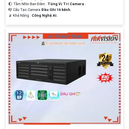
🌔 Tầm Nhìn Ban Đêm :
Từng Vị Trí Camera .
🎼️ Cấu Tạo Camera
Đầu Ghi 16 kênh.
️📡 Khả Năng :
Công Nghệ AI.