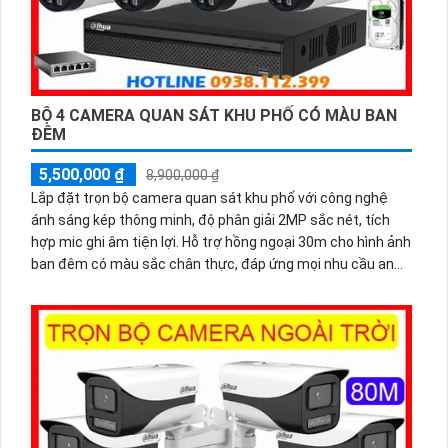
BỘ 4 CAMERA QUAN SÁT KHU PHỐ CÓ MÀU BAN
ĐÊM
5,500,000 ₫
8,900,000 ₫
Lắp đặt trọn bộ camera quan sát khu phố với công nghệ
ánh sáng kép thông minh, độ phân giải 2MP sắc nét, tích
hợp mic ghi âm tiện lợi. Hỗ trợ hồng ngoại 30m cho hình ảnh
ban đêm có màu sắc chân thực, đáp ứng mọi nhu cầu an
ninh. Chuẩn chống nước IP67 đảm bảo hoạt động bền bỉ
trong mọi điều kiện thời tiết.