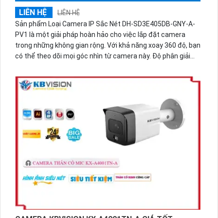
LIÊN HỆ
LIÊN HỆ
Sản phẩm Loại Camera IP Sắc Nét DH-SD3E405DB-GNY-A-
PV1 là một giải pháp hoàn hảo cho việc lắp đặt camera
trong những không gian rộng. Với khả năng xoay 360 độ, bạn
có thể theo dõi mọi góc nhìn từ camera này. Độ phân giải
cao lên tới 4.0 MP đảm bảo được chất lượng hình ảnh rõ
nét. Sản phẩm cũng được trang bị công nghệ mới IP, mang
đến hình ảnh chất lượng cao tích hợp các chức năng cao
cấp như xoay, zoom, xem đối tượng từ xa. Ở chế độ ban
đêm, camera cung cấp hình ảnh sắc nét với công nghệ
hồng ngoại 50m. Đây là một loại camera chuyên dụng về
ban đêm với công nghệ Starlight.