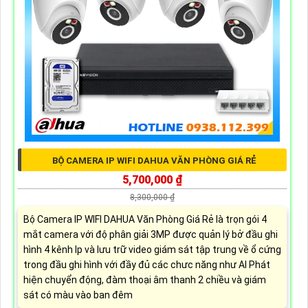
BỘ CAMERA IP WIFI DAHUA VĂN PHÒNG GIÁ RẺ
5,700,000 ₫
8,300,000 ₫
Bộ Camera IP WIFI DAHUA Văn Phòng Giá Rẻ là trọn gói 4
mắt camera với độ phân giải 3MP được quản lý bở đầu ghi
hình 4 kênh Ip và lưu trữ video giám sát tập trung về ổ cứng
trong đầu ghi hình với đầy đủ các chưc năng như AI Phát
hiện chuyển động, đàm thoại âm thanh 2 chiều và giám
sát có màu vào ban đêm