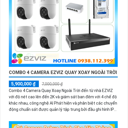
COMBO 4 CAMERA EZVIZ QUAY XOAY NGOÀI TRỜI
5,900,000 ₫
7,000,000 ₫
Combo 4 Camera Quay Xoay Ngoài Trời đến từ nhà EZVIZ
với độ nét cao lên đến 2K và giám sát ban đêm với 4 chế độ
khác nhau, công nghệ AI Phát hiện và phân biệt các chuyển
động chuẩn sát được quản lý tập trung bởi đầu ghi hình IP
WiFi