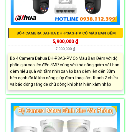
BỘ 4 CAMERA DAHUA DH-P3AS-PV CÓ MÀU BAN ĐÊM
5,900,000 ₫
7,000,000 ₫
Bộ 4 Camera Dahua DH-P3AS-PV Có Màu Ban Đêm với độ
phân giải cao lên đến 3MP cùng với khả năng giám sát ban
đêm hiệu quả với tầm nhìn xa vào ban đêm lên đến 30m
bên cạnh đó là khả năng giúp đàm thoại âm thanh 2 chiều
và báo động răng de chủ động khi phát hiện xâm nhập