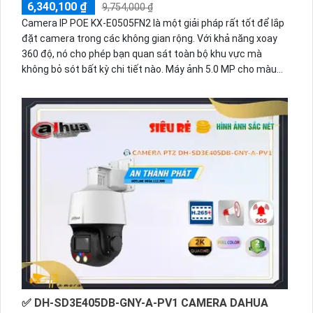
6,340,100 ₫
9,754,000 ₫
Camera IP POE KX-E0505FN2 là một giải pháp rất tốt để lắp
đặt camera trong các không gian rộng. Với khả năng xoay
360 độ, nó cho phép bạn quan sát toàn bộ khu vực mà
không bỏ sót bất kỳ chi tiết nào. Máy ảnh 5.0 MP cho màu
sắc trung thực và hình ảnh sắc nét.Với công nghệ hình ảnh
IP POE, việc kết nối camera trở nên dễ dàng hơn bao giờ
hết. Bạn có thể thực hiện việc lắp đặt và cấu hình camera
một cách nhanh chóng chỉ với một dây cáp duy nhất. Công
nghệ thu âm chất lượng giúp bạn không chỉ có hình ảnh sắc
nét mà còn âm thanh rõ ràng.Với công nghệ giám sát ban
đêm thông qua hồng ngoại 10m, camera KX-E0505FN2 giúp
bạn thu được hình ảnh rõ ràng cả trong ban ngày lẫn ban
đêm. Công nghệ hồng ngoại SMD cho phép camera bắt
được mọi chi tiết ngay cả trong ánh sáng yếu. Bạn có thể
yên tâm giám sát nhà ở, văn phòng hay cửa hàng mà không
bị giới hạn thời gian.
✅ DH-SD3E405DB-GNY-A-PV1 CAMERA DAHUA