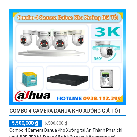
hiện chuyển động, đàm thoại âm thanh 2 chiều và giám sát
có màu vào ban đêm
COMBO 4 CAMERA DAHUA KHO XƯỞNG GIÁ TỐT
5,500,000 ₫
6,500,000 ₫
Combo 4 Camera Dahua Kho Xưởng tại An Thành Phát chỉ
với
5.500.000 VNĐ
bạn đã sỡ hữu ngay bộ camera nhà