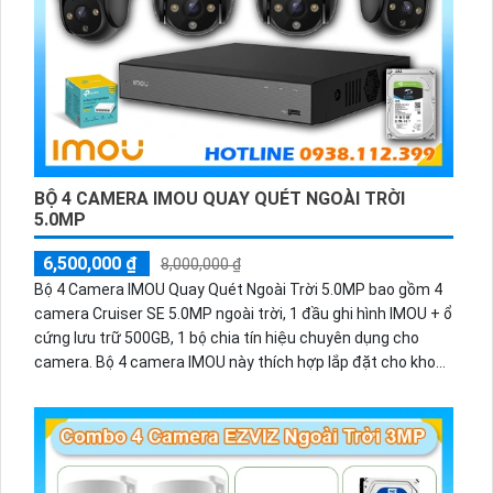
BỘ 4 CAMERA IMOU QUAY QUÉT NGOÀI TRỜI
5.0MP
6,500,000 ₫
8,000,000 ₫
Bộ 4 Camera IMOU Quay Quét Ngoài Trời 5.0MP bao gồm 4
camera Cruiser SE 5.0MP ngoài trời, 1 đầu ghi hình IMOU + ổ
cứng lưu trữ 500GB, 1 bộ chia tín hiệu chuyên dụng cho
camera. Bộ 4 camera IMOU này thích hợp lắp đặt cho kho
hàng, nhà xưởng, khu phố và khu vực cần giám sát ngoài
trời.