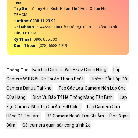
mua.
Trụ Sở:
51 Lũy Bán Bích, P. Tân Thới Hòa, Q.Tân Phú,
TP.HCM
Hotline: 0938.11.23.99
Chi Nhánh 1:
445/38 Tân Hòa Đông,P Bình Trị Đông, Bình
Tân, TP HCM
Kỹ Thuật:
0906.855.330
Điện Thoại:
(028) 6688.4949
Báo Giá Camera Wifi Ezviz Chính Hãng
Lắp
Thông Tin:
Camera Wifi Siêu Rẻ Tại An Thành Phát
Hướng Dẫn Lắp Đặt
Camera Dahua Tại Nhà
Top Các Loại Camera Nên Lắp Cho
Cửa Hàng
Dịch Vụ Bảo Trì Hệ Thống Mạng Tần Bình
Lắp
Đặt Camera Nhà Trọ Ghi Âm Full Color
Lắp Camera Cửa
Hàng Có Thu Âm
Bộ Camera Ngoài Trời Ghi Âm - Hồng Ngoại
80m
Gói camera quan sát công trình 2k