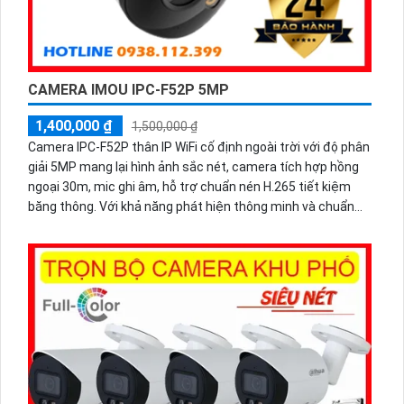
CAMERA IMOU IPC-F52P 5MP
1,400,000 ₫
1,500,000 ₫
Camera IPC-F52P thân IP WiFi cố định ngoài trời với độ phân
giải 5MP mang lại hình ảnh sắc nét, camera tích hợp hồng
ngoại 30m, mic ghi âm, hỗ trợ chuẩn nén H.265 tiết kiệm
băng thông. Với khả năng phát hiện thông minh và chuẩn
chống nước IP67, IPC-F52P là lựa chọn hoàn hảo cho giám
sát ngoài trời.