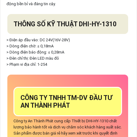
động bền bỉ và đáng tin cậy.
THÔNG SỐ KỸ THUẬT DHI-HY-1310
> Điện áp đầu vào: DC 24V(16V-28V)
> Dòng điện chờ: ≤ 0,18mA
> Dòng điện báo động: ≤ 0,28mA
> Đèn chỉ thị: Đèn LED màu đỏ
> Phạm vi địa chỉ: 1-254
CÔNG TY TNHH TM-DV ĐẦU TƯ
AN THÀNH PHÁT
Công ty An Thành Phát cung cấp Thiết bị DHI-HY-1310 chất
lượng bảo hành tốt và dịch vụ chăm sóc khách hàng xuất sắc.
Sản phẩm được bán giá rẻ hãy xem xét trước khi quyết định