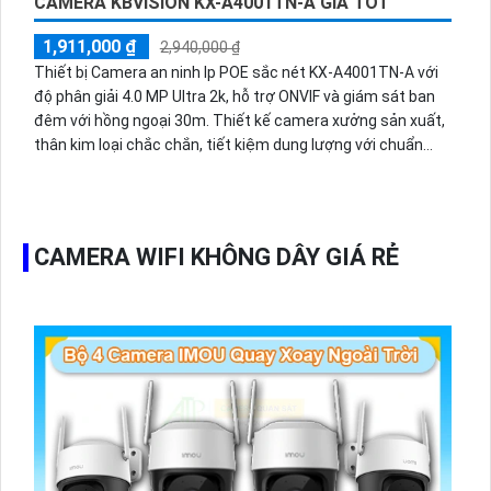
CAMERA KBVISION KX-A4001TN-A GIÁ TỐT
1,911,000 ₫
2,940,000 ₫
Thiết bị Camera an ninh Ip POE sắc nét KX-A4001TN-A với
độ phân giải 4.0 MP Ultra 2k, hỗ trợ ONVIF và giám sát ban
đêm với hồng ngoại 30m. Thiết kế camera xưởng sản xuất,
thân kim loại chắc chắn, tiết kiệm dung lượng với chuẩn
H.265+. Sử dụng công nghệ IP POE, hình ảnh chất lượng
cao, tiêu cự cố định 3.6mm. Camera cũng trang bị chức
năng thu âm, mang đến trải nghiệm an ninh toàn diện.Loại
camera an ninh IP POE sắc nét KX-A4001TN-A với hình ảnh
CAMERA WIFI KHÔNG DÂY GIÁ RẺ
4.0 MP, độ phân giải Ultra 2k, ONVIF, giám sát ban đêm hồng
ngoại 30m, chất lượng tốt, xưởng sản xuất thân kim loại,
tiết kiệm dung lượng với chuẩn H.265+. Thiết kế với công
nghệ IP POE, hình ảnh chất lượng cao, tiêu cự cố định
3.6mm, chức năng thu âm.