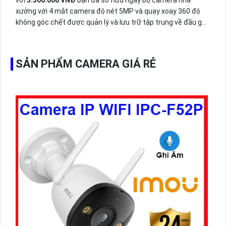
xưởng với 4 mắt camera độ nét 5MP và quay xoay 360 độ
không góc chết được quản lý và lưu trữ tập trung về đầu ghi
hình ổ cứng hỗ trợ xem qua tivi.
SẢN PHẨM CAMERA GIÁ RẺ