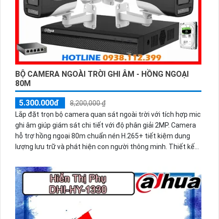
BỘ CAMERA NGOÀI TRỜI GHI ÂM - HỒNG NGOẠI
80M
5.300.000đ
8,200,000 ₫
Lắp đặt trọn bộ camera quan sát ngoài trời với tích hợp mic
ghi âm giúp giám sát chi tiết với độ phân giải 2MP. Camera
hỗ trợ hồng ngoại 80m chuẩn nén H.265+ tiết kiệm dung
lượng lưu trữ và phát hiện con người thông minh. Thiết kế
đạt chuẩn IP67 chống nước chống bụi hoạt động bền bỉ
trong mọi điều kiện thời tiết.