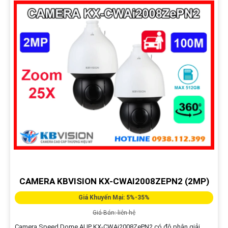
CAMERA KBVISION KX-CWAI2008ZEPN2 (2MP)
Giá Khuyến Mại: 5%-35%
Giá Bán: liên hệ
Camera Speed Dome AI IP KX-CWAi2008ZePN2 có độ phân giải