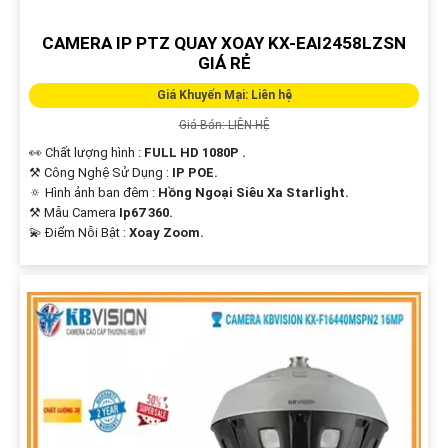
CAMERA IP PTZ QUAY XOAY KX-EAI2458LZSN
GIÁ RẺ
Giá Khuyến Mại: Liên hệ
Giá Bán: LIÊN HỆ
👀 Chất lượng hình :
FULL HD 1080P .
⚒ Công Nghệ Sử Dụng :
IP POE.
🔅 Hình ảnh ban đêm :
Hồng Ngoại Siêu Xa Starlight.
⚒ Mẫu Camera
Ip67 360.
️💫 Điểm Nỗi Bật :
Xoay Zoom.