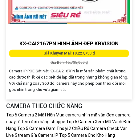
KX-CAI2167PN HÌNH ẢNH ĐẸP KBVISION
Giá Khuyến Mại: 10,227,750 ₫
Giá Bán: 15,735,000 ₫
Camera IP POE Sắt Nét KX-CAi2167PN là một sản phẩm chất lượng
cao được thiết kế đặc biệt để lắp đặt trong những không gian rộng.
Với khả năng xoay 360 độ, camera này cho phép bạn theo dõi mọi
góc nhìn trong khu vực giám sát
CAMERA THEO CHỨC NĂNG
Top 5 Camera 2 Mắt Nên Mua
camera nhìn mã vận đơn
camera
quay rõ tem đơn hàng shoppe
Top 5 Camera Xem Mã Vạch Đơn
Hàng
Top 5 Camera Đàm Thoại 2 Chiều Rõ
Camera Check Var
Live Stream
Gía Camera IP
Top 5 Camera Cho Kho Hàng