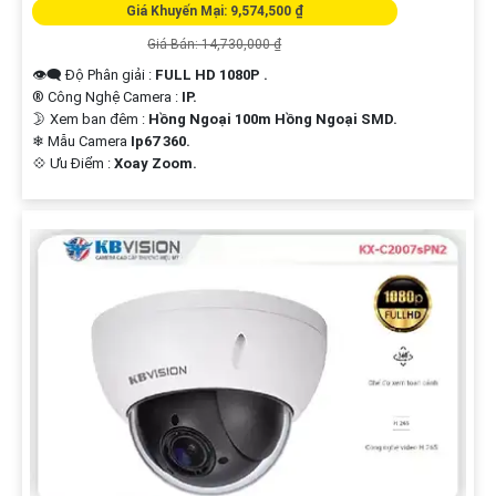
Giá Khuyến Mại: 9,574,500 ₫
Giá Bán: 14,730,000 ₫
👁️‍🗨 Độ Phân giải :
FULL HD 1080P .
®️ Công Nghệ Camera :
IP.
🌛 Xem ban đêm :
Hồng Ngoại 100m Hồng Ngoại SMD.
❄ Mẫu Camera
Ip67 360.
️💠 Ưu Điểm :
Xoay Zoom.