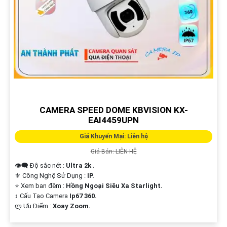
CAMERA SPEED DOME KBVISION KX-
EAI4459UPN
Giá Khuyến Mại: Liên hệ
Giá Bán: LIÊN HỆ
👁️‍🗨 Độ sắc nét :
Ultra 2k .
⚜️ Công Nghệ Sử Dụng :
IP.
⭐ Xem ban đêm :
Hồng Ngoại Siêu Xa Starlight.
↕️ Cấu Tạo Camera
Ip67 360.
️ლ Ưu Điểm :
Xoay Zoom.