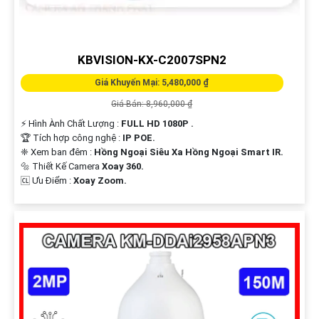
KBVISION-KX-C2007SPN2
Giá Khuyến Mại: 5,480,000 ₫
Giá Bán: 8,960,000 ₫
️⚡ Hình Ành Chất Lượng :
FULL HD 1080P .
🏆 Tích hợp công nghệ :
IP POE.
❈ Xem ban đêm :
Hồng Ngoại Siêu Xa Hồng Ngoại Smart IR.
🔩 Thiết Kế Camera
Xoay 360.
️🆑 Ưu Điểm :
Xoay Zoom.