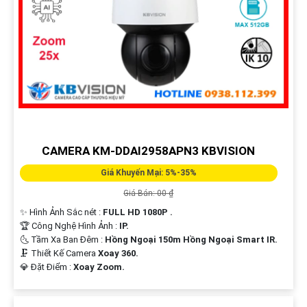
CAMERA KM-DDAI2958APN3 KBVISION
Giá Khuyến Mại: 5%-35%
Giá Bán: 00 ₫
✨ Hình Ảnh Sắc nét :
FULL HD 1080P .
🏆 Công Nghệ Hình Ảnh :
IP.
🌜 Tầm Xa Ban Đêm :
Hồng Ngoại 150m Hồng Ngoại Smart IR.
🗜️ Thiết Kế Camera
Xoay 360.
️💎 Đặt Điểm :
Xoay Zoom.