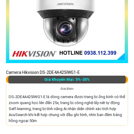
Camera Hikvision DS-2DE4A425IWG1-E
Giá Khuyến Mại: 5%-35%
Giá Bán:
DS-2DE4A425IWG1-E là dòng camera được trang bị ống kính có thể
zoom quang học lên đến 25x, trang bị công nghệ lấy nét tự động
Self-learning, trang bị tính năng Ai nhận diện chính xác tích hợp
AcuSearch khi kết hợp chung với đầu ghi hình, nhìn ban đêm bằng
hồng ngoại 50m