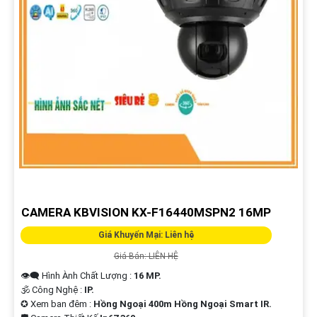
CAMERA KBVISION KX-F16440MSPN2 16MP
Giá Khuyến Mại: Liên hệ
Giá Bán: LIÊN HỆ
👁️‍🗨 Hình Ành Chất Lượng :
16 MP.
🕉️ Công Nghệ :
IP.
✪ Xem ban đêm :
Hồng Ngoại 400m Hồng Ngoại Smart IR.