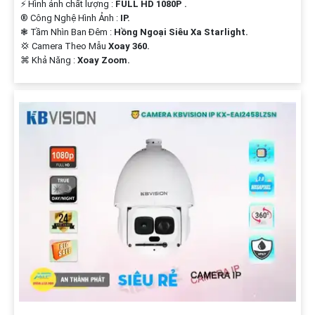
️⚡ Hình ảnh chất lượng :
FULL HD 1080P .
®️ Công Nghệ Hình Ảnh :
IP.
❃ Tầm Nhìn Ban Đêm :
Hồng Ngoại Siêu Xa Starlight.
💢 Camera Theo Mẫu
Xoay 360.
️⌘ Khả Năng :
Xoay Zoom.