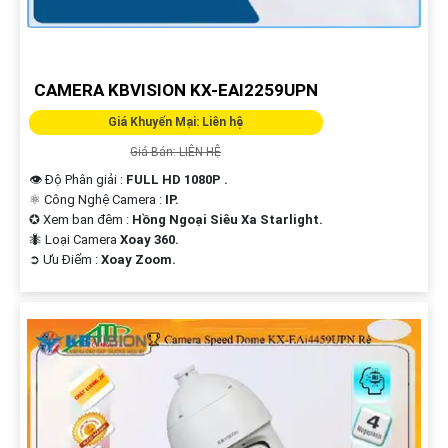
'
CAMERA KBVISION KX-EAI2259UPN
Giá Khuyến Mại: Liên hệ
Giá Bán: LIÊN HỆ
👁 Độ Phân giải :
FULL HD 1080P .
⚛️ Công Nghệ Camera :
IP.
✪ Xem ban đêm :
Hồng Ngoại Siêu Xa Starlight.
🐜 Loại Camera
Xoay 360.
️➲ Ưu Điểm :
Xoay Zoom.