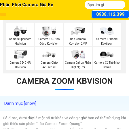
Phân Phối Camera Giá Rẻ
0938.112.399
Camera Speedom
Camera 360 Báo
Bán Camera
Camera IP Dome
Kbvision
Động Kbvision
Kbvision 2MP
Kbviison
Camera 3D DNR
Camera Chip
Camera Dahua Phân
Camera Có Thẻ Nhớ
Kbvision
Acusense
Biệt Người
Dahua
CAMERA ZOOM KBVISION
Có được, dưới đây là một số từ khóa và công nghệ bạn có thể sử dụng khi
giới thiệu sản phẩm "Lắp Camera Zoom Quang":