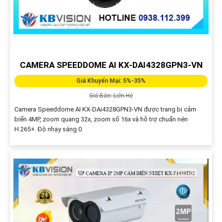
CAMERA SPEEDDOME AI KX-DAI4328GPN3-VN
Giá Khuyến Mại: 5%-35%
Giá Bán: Liên Hệ
Camera Speeddome AI KX-DAi4328GPN3-VN được trang bị cảm
biến 4MP, zoom quang 32x, zoom số 16x và hỗ trợ chuẩn nén
H.265+. Độ nhạy sáng 0