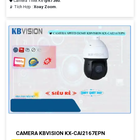
🛡 Camera Thiết Kế
Ip67 360.
️📡 Tích Hợp :
Xoay Zoom.
CAMERA KBVISION KX-CAI2167EPN