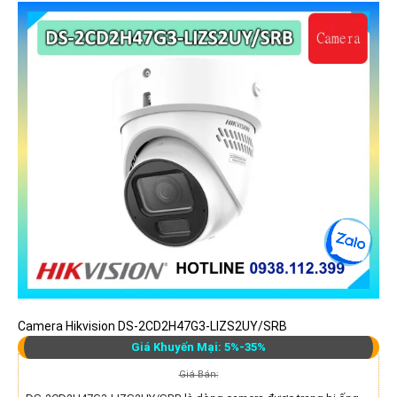
Camera Hikvision DS-2CD2H47G3-LIZS2UY/SRB
Giá Khuyến Mại: 5%-35%
Giá Bán: