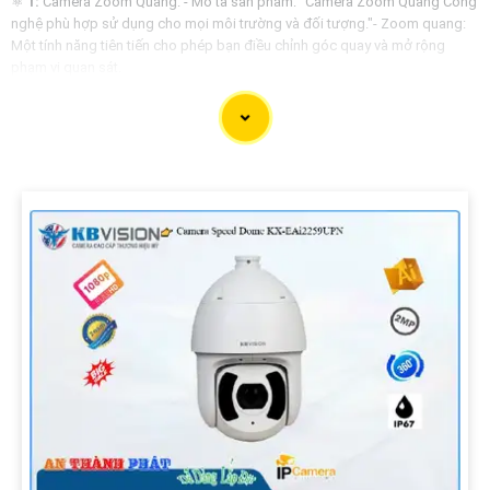
⚛️
1:
Camera Zoom Quang: - Mô tả sản phẩm: "Camera Zoom Quang Công
nghệ phù hợp sử dụng cho mọi môi trường và đối tượng."- Zoom quang:
Một tính năng tiên tiến cho phép bạn điều chỉnh góc quay và mở rộng
phạm vi quan sát.
🔦
2:
Công nghệ:- Công nghệ Zoom Quang: Cho phép cải thiện chất lượng
hình ảnh và phạm vi quan sát từ xa một cách tối ưu.- Phù hợp sử dụng: Đáp
ứng nhu cầu giám sát từ xa hiệu quả và an toàn.
₩
3:
Sự hướng:- Sử dụng Linh hoạt: Thiết bị độc lập hoặc tích hợp trong
hệ thống giám sát tự động.- An toàn và Bảo mật: Giúp quản lí môi trường
an toàn hơn và hạn chế rủi ro cho các hoạt động.
Bạn có thể sử dụng những từ khóa này để tạo bài giới thiệu sản phẩm
hoặc thông tin mô tả cho Camera Zoom Quang Công nghệ phù hợp với
nhu cầu sử dụng của đối tượng mục tiêu. Chúc bạn thành công!