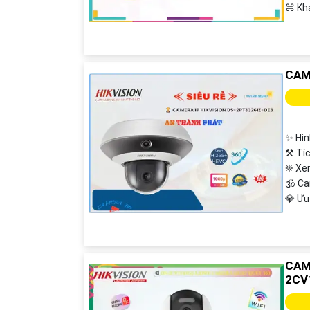
️⌘ Kh
CAM
✨ Hìn
⚒ Tíc
❈ Xe
🕉️ 
️💎 Ư
CAM
2CV