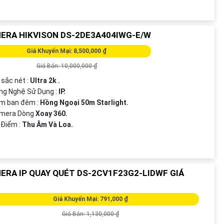
ERA HIKVISON DS-2DE3A404IWG-E/W
Giá Khuyến Mại: 8,500,000 ₫
Giá Bán: 10,000,000 ₫
 sắc nét :
Ultra 2k .
ng Nghệ Sử Dụng :
IP.
em ban đêm :
Hồng Ngoại 50m Starlight.
amera Dòng
Xoay 360.
u Điểm :
Thu Âm Và Loa.
ERA IP QUAY QUÉT DS-2CV1F23G2-LIDWF GIÁ
Giá Khuyến Mại: 791,000 ₫
Giá Bán: 1,130,000 ₫