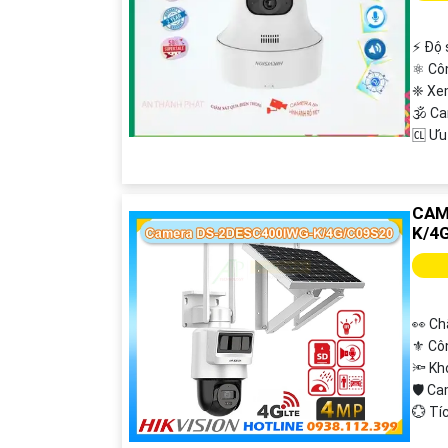
️⚡ Độ
⚛️ Cô
❈ Xe
🕉️ 
️🆑 Ư
CAM
K/4
👀 Ch
⚜️ Cô
🔦 K
🛡 C
️💮 T