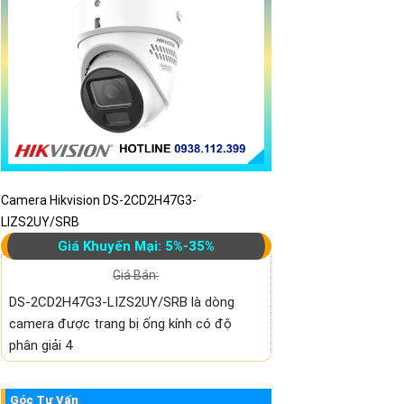
Camera Hikvision DS-2CD2H47G3-
LIZS2UY/SRB
Giá Khuyến Mại: 5%-35%
Giá Bán:
DS-2CD2H47G3-LIZS2UY/SRB là dòng
camera được trang bị ống kính có độ
phân giải 4
Góc Tư Vấn