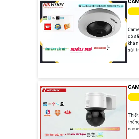
CAM
Camer
độ sắ
khả n
sát t
CAM
Thiết
thống
camer