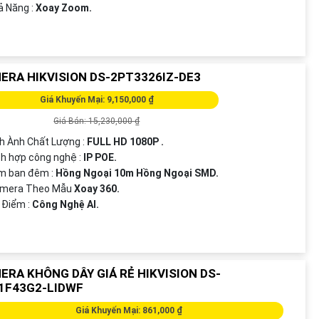
ả Năng :
Xoay Zoom.
ERA HIKVISION DS-2PT3326IZ-DE3
Giá Khuyến Mại: 9,150,000 ₫
Giá Bán: 15,230,000 ₫
h Ành Chất Lượng :
FULL HD 1080P .
h hợp công nghệ :
IP POE.
m ban đêm :
Hồng Ngoại 10m Hồng Ngoại SMD.
Camera Theo Mẫu
Xoay 360.
u Điểm :
Công Nghệ AI.
ERA KHÔNG DÂY GIÁ RẺ HIKVISION DS-
1F43G2-LIDWF
Giá Khuyến Mại: 861,000 ₫