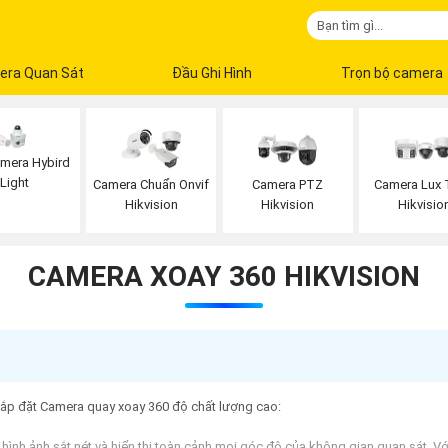
era Quan Sát
Đầu Ghi Hình
Trọn bộ camera
mera Hybird
Light
Camera Chuẩn Onvif
Camera PTZ
Camera Lux 
Hikvision
Hikvision
Hikvisio
CAMERA XOAY 360 HIKVISION
 lắp đặt Camera quay xoay 360 độ chất lượng cao:
 hình ảnh sắt nét và hiển thị toàn cảnh mọi góc độ của không gian quan sát. 