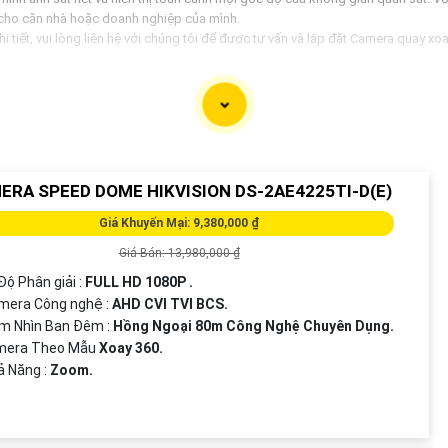
 cho căn nhà hoặc doanh nghiệp của mình.
 tiết, vui lòng liên hệ với chúng tôi để được tư vấn và lắp đặt Camera quay x
ERA SPEED DOME HIKVISION DS-2AE4225TI-D(E)
Giá Khuyến Mại: 9,380,000 ₫
Giá Bán: 13,980,000 ₫
 Độ Phân giải :
FULL HD 1080P .
mera Công nghệ :
AHD CVI TVI BCS.
m Nhìn Ban Đêm :
Hồng Ngoại 80m Công Nghệ Chuyên Dụng.
mera Theo Mẫu
Xoay 360.
hả Năng :
Zoom.