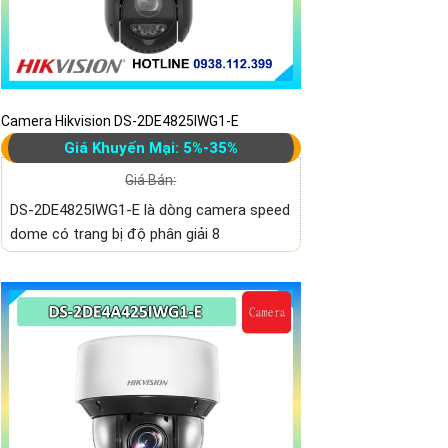
Camera Hikvision DS-2DE4825IWG1-E
Giá Khuyến Mại: 5%-35%
Giá Bán:
DS-2DE4825IWG1-E là dòng camera speed
dome có trang bị độ phân giải 8