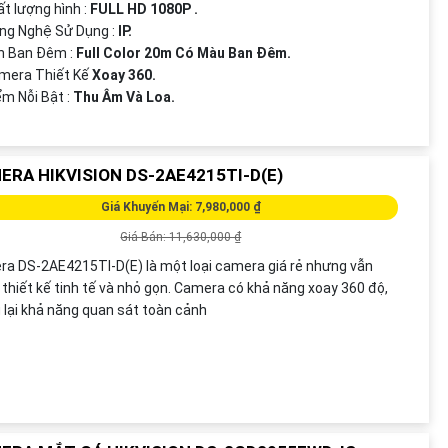
ất lượng hình :
FULL HD 1080P .
ng Nghệ Sử Dụng :
IP.
n Ban Đêm :
Full Color 20m Có Màu Ban Ðêm.
mera Thiết Kế
Xoay 360.
iểm Nỗi Bật :
Thu Âm Và Loa.
ERA HIKVISION DS-2AE4215TI-D(E)
Giá Khuyến Mại: 7,980,000 ₫
Giá Bán: 11,630,000 ₫
a DS-2AE4215TI-D(E) là một loại camera giá rẻ nhưng vẫn
thiết kế tinh tế và nhỏ gọn. Camera có khả năng xoay 360 độ,
lại khả năng quan sát toàn cảnh