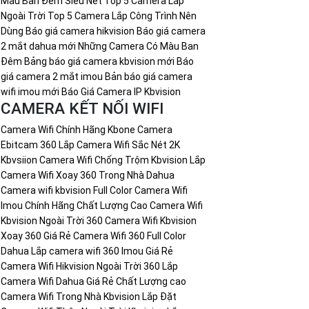
Màu Ban Đêm Siêu Nét
Top 5 Camera Lắp
Ngoài Trời
Top 5 Camera Lắp Công Trình Nên
Dùng
Báo giá camera hikvision
Báo giá camera
2 mắt dahua mới
Những Camera Có Màu Ban
Đêm
Bảng báo giá camera kbvision mới
Báo
giá camera 2 mắt imou
Bản báo giá camera
wifi imou mới
Báo Giá Camera IP Kbvision
CAMERA KẾT NỐI WIFI
Camera Wifi Chính Hãng Kbone
Camera
Ebitcam 360
Lắp Camera Wifi Sắc Nét 2K
Kbvsiion
Camera Wifi Chống Trộm Kbvision
Lắp
Camera Wifi Xoay 360 Trong Nhà Dahua
Camera wifi kbvision Full Color
Camera Wifi
Imou Chính Hãng Chất Lượng Cao
Camera Wifi
Kbvision Ngoài Trời 360
Camera Wifi Kbvision
Xoay 360 Giá Rẻ
Camera Wifi 360 Full Color
Dahua
Lắp camera wifi 360 Imou Giá Rẻ
Camera Wifi Hikvision Ngoài Trời 360
Lắp
Camera Wifi Dahua Giá Rẻ Chất Lượng cao
Camera Wifi Trong Nhà Kbvision
Lắp Đặt