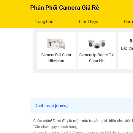
Phân Phối Camera Giá Rẻ
Trang Chủ
Giới Thiệu
Cam
Lắp Ca
Camera Full Color
Camera Ip Dome Full
Hikvision
Color Hik
Chắc chắn! Dưới đây là một mẫu tư vấn giới thiệu cho việc
"Xin chào quý khách hàng,
Chúng tôi gợi ý lắp đặt Camera quay xoay 360 độ, mang lại