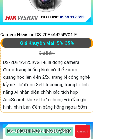
Camera Hikvision DS-2DE4A425IWG1-E
Giá Khuyến Mại: 5%-35%
Giá Bán:
DS-2DE4A425IWG1-E là dòng camera
được trang bị ống kính có thể zoom
quang học lên đến 25x, trang bị công nghệ
lấy nét tự động Self-learning, trang bị tính
năng Ai nhận diện chính xác tích hợp
AcuSearch khi kết hợp chung với đầu ghi
hình, nhìn ban đêm bằng hồng ngoại 50m