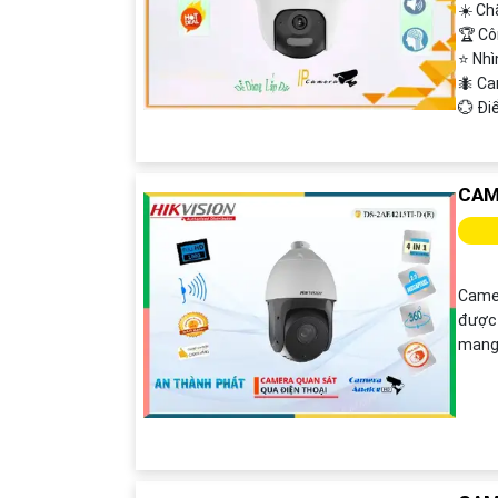
☀️ Ch
🏆 Cô
⭐ Nhì
🐜 Ca
️💮 Đ
CAM
Camer
được 
mang 