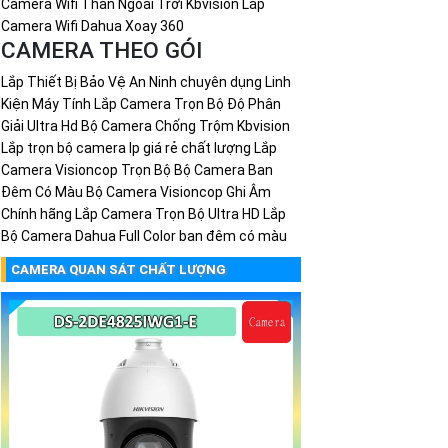
Camera Wifi Thân Ngoài Trời Kbvision
Lắp
Camera Wifi Dahua Xoay 360
CAMERA THEO GÓI
Lắp Thiết Bị Bảo Vệ An Ninh chuyên dụng
Linh
Kiện Máy Tính
Lắp Camera Trọn Bộ Độ Phân
Giải Ultra Hd
Bộ Camera Chống Trộm Kbvision
Lắp trọn bộ camera Ip giá rẻ chất lượng
Lắp
Camera Visioncop Trọn Bộ
Bộ Camera Ban
Đêm Có Màu
Bộ Camera Visioncop Ghi Âm
Chính hãng
Lắp Camera Trọn Bộ Ultra HD
Lắp
Bộ Camera Dahua Full Color ban đêm có màu
CAMERA QUAN SÁT CHẤT LƯỢNG