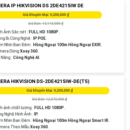
ERA IP HIKVISION DS 2DE4215IW DE
Giá Khuyến Mại: 9,200,000 ₫
Giá Bán: 13,110,000 ₫
nh Ảnh Sắc nét :
FULL HD 1080P .
ang Bị Công Nghệ :
IP POE.
ầm Nhìn Ban Đêm :
Hồng Ngoại 100m Hồng Ngoại EXIR.
amera Dòng
Xoay 360.
ả Năng :
Công Nghệ AI.
ERA HIKVISION DS-2DE4215IW-DE(T5)
Giá Khuyến Mại: 9,200,000 ₫
Giá Bán: 12,570,000 ₫
nh ảnh chất lượng :
FULL HD 1080P .
ng Nghệ Hình Ảnh :
IP.
m Nhìn Ban Đêm :
Hồng Ngoại 100m Hồng Ngoại Smart IR.
Camera Theo Mẫu
Xoay 360.