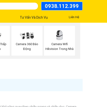
0938.112.399
Liên Hệ
Tư Vấn Và Dịch Vụ
Camera Wifi
Thấp
Camera 360 Báo
Hikvision Trong Nhà
n
Động
Với khả năng quay theo chiều ngang và chiều dọc, Camera