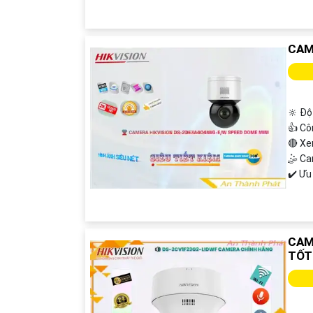
CAM
🔆 Độ
👍 Cô
🔴 X
🤹 C
️✔️ Ư
CAM
TỐT