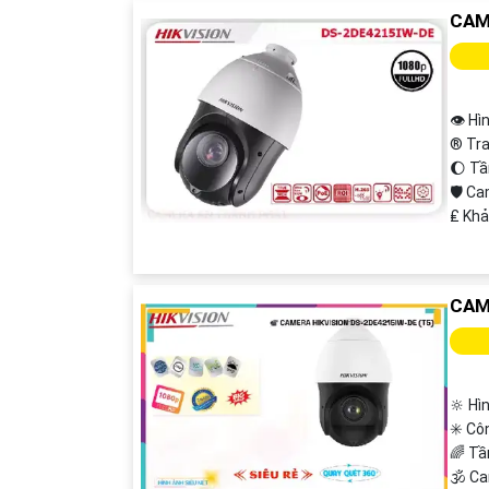
CAM
👁 Hì
®️ Tr
🌔 T
'
🛡 C
️₤ Kh
CAM
🔆 Hì
✳️ Cô
🌈 Tầ
🕉️ 