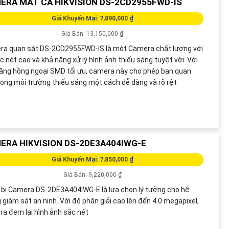
ERA MẮT CÁ HIKVISION DS-2CD2955FWD-IS
Giá Khuyến Mại: 7,890,000 ₫
Giá Bán: 13,150,000 ₫
a quan sát DS-2CD2955FWD-IS là một Camera chất lượng với
c nét cao và khả năng xử lý hình ảnh thiếu sáng tuyệt vời. Với
ăng hồng ngoại SMD tối ưu, camera này cho phép bạn quan
rong môi trường thiếu sáng một cách dễ dàng và rõ rệt
ERA HIKVISION DS-2DE3A404IWG-E
Giá Khuyến Mại: 7,850,000 ₫
Giá Bán: 9,220,000 ₫
 bị Camera DS-2DE3A404IWG-E là lựa chọn lý tưởng cho hệ
 giám sát an ninh. Với độ phân giải cao lên đến 4.0 megapixel,
a đem lại hình ảnh sắc nét