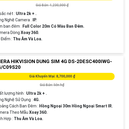
Giá Bán: 1,230,000 ₫
 sắc nét :
Ultra 2k + .
ng Nghệ Camera :
IP.
m ban đêm :
Full Color 20m Có Màu Ban Ðêm.
Camera Dòng
Xoay 360.
u Điểm :
Thu Âm Và Loa.
ERA HIKVISION DUNG SIM 4G DS-2DESC400IWG-
G/C09S20
Giá Khuyến Mại: 8,700,000 ₫
Giá Bán: liên h₫
ất lượng hình :
Ultra 2k + .
ng Nghệ Sử Dụng :
4G.
hoảng Cách Ban Đêm :
Hồng Ngoại 30m Hồng Ngoại Smart IR.
amera Theo Mẫu
Xoay 360.
ích Hợp :
Thu Âm Và Loa.