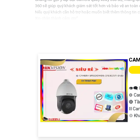
360 sẽ giúp quý khách giám sát tốt hơn và bảo vệ an toàn
Nếu quý khách cần hỗ trợ hoặc muốn biết thêm thông tin chi
Xin chân thành cảm ơn!"
CAM
👁️‍🗨
⚙ Ca
🔴 Tầ
⛓ Ca
️💠 K