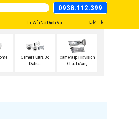
0938.112.399
Liên Hệ
Tư Vấn Và Dịch Vụ
Dome
Camera Ultra 3k
Camera Ip Hikvision
Dahua
Chất Lượng