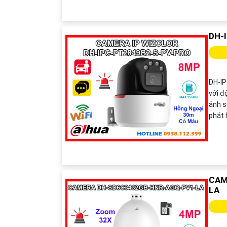
DH-
DH-I
với đ
ảnh s
phát 
CAM
LA