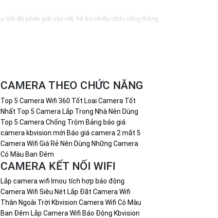
. Với độ phân giải sắc nét, hỗ trợ nhiều chức năng thông
ù hợp với ngân sách của dự án.
n lựa chọn phù hợp với các phân khúc và yêu cầu cụ thể.
tin sau:- Địa chỉ: [Địa chỉ cửa hàng hoặc website]- Số điện
CAMERA THEO CHỨC NĂNG
 có thể cho biết thêm chi tiết để được tư vấn cụ thể hơn.
Top 5 Camera Wifi 360 Tốt
Loại Camera Tốt
Nhất
Top 5 Camera Lắp Trong Nhà Nên Dùng
Top 5 Camera Chống Trộm
Bảng báo giá
camera kbvision mới
Báo giá camera 2 mắt
5
Camera Wifi Giá Rẻ Nên Dùng
Những Camera
Có Màu Ban Đêm
CAMERA KẾT NỐI WIFI
Lắp camera wifi Imou tích hợp báo động
Camera Wifi Siêu Nét
Lắp Đặt Camera Wifi
Thân Ngoài Trời Kbvision
Camera Wifi Có Màu
Ban Đêm
Lắp Camera Wifi Báo Động Kbvision