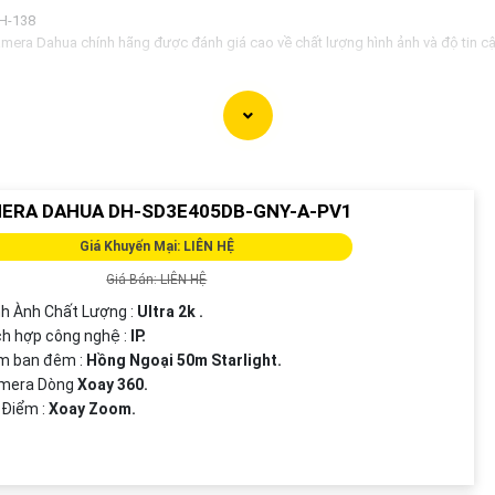
H-138
era Dahua chính hãng được đánh giá cao về chất lượng hình ảnh và độ tin cậy
n nghiệp nhưng Camera Dahua chính hãng vẫn có mức giá vô cùng hấp dẫn, ph
 các mẫu thiết kế đa dạng, từ dạng bán cầu cho đến dạng hồng ngoại, giúp bạ
 được tư vấn và báo giá tốt nhất cho dự án của bạn, vui lòng liên hệ theo thông 
a Dahua chính hãng và quyết định cho dự án của mình. Nếu cần thêm hỗ trợ, bạn
ERA DAHUA DH-SD3E405DB-GNY-A-PV1
Giá Khuyến Mại: LIÊN HỆ
Giá Bán: LIÊN HỆ
nh Ành Chất Lượng :
Ultra 2k .
ích hợp công nghệ :
IP.
m ban đêm :
Hồng Ngoại 50m Starlight.
mera Dòng
Xoay 360.
u Điểm :
Xoay Zoom.