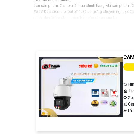
Tên sản phẩm: Camera Dahua chính hãng Mã sản phẩm: D
#### Đặc điểm nổi bật:🌠
1:
Chất lượng chuyên nghiệp: Cam
minh, đây là lựa chọn hoàn hảo cho dự án của bạn.
🎛
2:
Giá cả phải chăng: Dù là sản phẩm chất lượng chuyê
🛑
3:
Thiết kế hiện đại và đa dạng: Camera Dahua cung cấp
#### Liên hệ để biết thêm thông tin chi tiết và đặt hàng:Để
thoại: [Số điện thoại liên hệ]- Email: [Địa chỉ email]
Hy vọng mô tả trên sẽ giúp bạn có thêm thông tin về Camer
CAM
💯 Hì
🤖️ T
✪ Xe
♊ Ca
️☣️ Ư