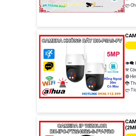
️ლ Ch
CAM
👁️‍
⚒ Cô
🔴 Hì
🐉️ T
️ლ Tí
CAM
(2M