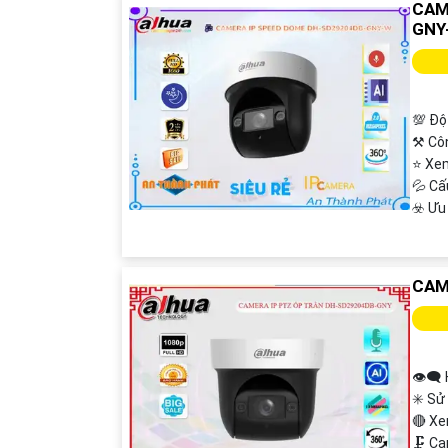
CAM
GNY
💯 Độ
⚒ Cô
⭐ Xe
💦 C
️☣️ Ư
CAM
👁️‍
✳️ Sử
🔴 X
🗜️ C