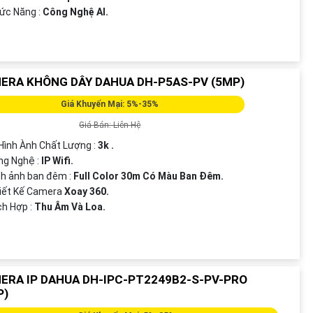
ức Năng :
Công Nghệ AI.
ERA KHÔNG DÂY DAHUA DH-P5AS-PV (5MP)
Giá Khuyến Mại: 5%-35%
Giá Bán: Liên Hệ
 Hình Ành Chất Lượng :
3k .
ng Nghệ :
IP Wifi.
nh ảnh ban đêm :
Full Color 30m Có Màu Ban Ðêm.
hiết Kế Camera
Xoay 360.
ch Hợp :
Thu Âm Và Loa.
ERA IP DAHUA DH-IPC-PT2249B2-S-PV-PRO
P)