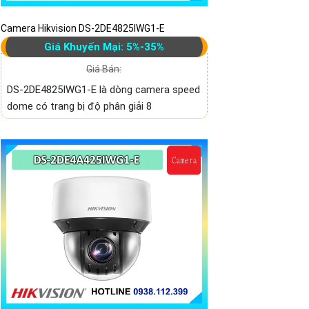
Camera Hikvision DS-2DE4825IWG1-E
Giá Khuyến Mại: 5%-35%
Giá Bán:
DS-2DE4825IWG1-E là dòng camera speed
dome có trang bị độ phân giải 8