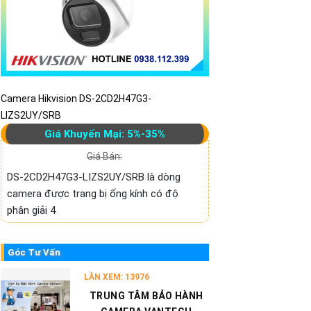
Camera Hikvision DS-2CD2H47G3-
LIZS2UY/SRB
Giá Khuyến Mại: 5%-35%
Giá Bán:
DS-2CD2H47G3-LIZS2UY/SRB là dòng
camera được trang bị ống kính có độ
phân giải 4
Góc Tư Vấn
LẦN XEM: 13976
TRUNG TÂM BẢO HÀNH