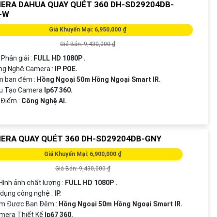
ERA DAHUA QUAY QUÉT 360 DH-SD29204DB-
-W
Giá Khuyến Mại: 6,950,000 ₫
Giá Bán: 9,430,000 ₫
 Phân giải :
FULL HD 1080P .
ng Nghệ Camera :
IP POE.
m ban đêm :
Hồng Ngoại 50m Hồng Ngoại Smart IR.
ấu Tạo Camera
Ip67 360.
u Điểm :
Công Nghệ AI.
ERA QUAY QUÉT 360 DH-SD29204DB-GNY
Giá Khuyến Mại: 6,900,000 ₫
Giá Bán: 9,430,000 ₫
 Hình ảnh chất lượng :
FULL HD 1080P .
 dụng công nghệ :
IP.
em Được Ban Đêm :
Hồng Ngoại 50m Hồng Ngoại Smart IR.
amera Thiết Kế
Ip67 360.