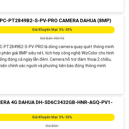
IPC-PT2849B2-S-PV-PRO CAMERA DAHUA (8MP)
Giá Khuyến Mại: 5%-35%
Giá Bán: liên hệ
PC-PT2849B2-S-PV-PRO là dòng camera quay quét thông minh
ộ phân giải 8MP siêu nét, tích hợp công nghệ WizColor cho hình
ống động cả ngày lẫn đêm. Camera hỗ trợ đàm thoại 2 chiều,
hiện chính xác người và phương tiện báo động thông minh
ERA 4G DAHUA DH-SD6C3432GB-HNR-AGQ-PV1-
Giá Khuyến Mại: 5%-35%
Giá Bán: