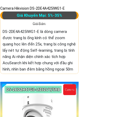
Camera Hikvision DS-2DE4A425IWG1-E
Giá Khuyến Mại: 5%-35%
Giá Bán:
DS-2DE4A425IWG1-E là dòng camera
được trang bị ống kính có thể zoom
quang học lên đến 25x, trang bị công nghệ
lấy nét tự động Self-learning, trang bị tính
năng Ai nhận diện chính xác tích hợp
AcuSearch khi kết hợp chung với đầu ghi
hình, nhìn ban đêm bằng hồng ngoại 50m