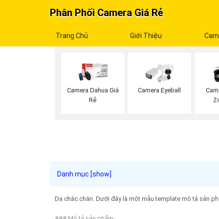
Phân Phối Camera Giá Rẻ
Trang Chủ
Giới Thiệu
Cam
Camera Dahua Giá
Camera Eyeball
Cam
Rẻ
Z
Dạ chắc chắn. Dưới đây là một mẫu template mô tả sản ph
### Mô tả sản phẩm: