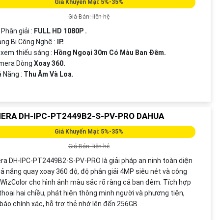
Giá Khuyến Mại: 5%-35%
Giá Bán: liên hệ
 Phân giải :
FULL HD 1080P .
ang Bị Công Nghệ :
IP.
 xem thiếu sáng :
Hồng Ngoại 30m Có Màu Ban Ðêm.
amera Dòng
Xoay 360.
ả Năng :
Thu Âm Và Loa.
ERA DH-IPC-PT2449B2-S-PV-PRO DAHUA
Giá Khuyến Mại: 5%-35%
Giá Bán: liên hệ
a DH-IPC-PT2449B2-S-PV-PRO là giải pháp an ninh toàn diện
hả năng quay xoay 360 độ, độ phân giải 4MP siêu nét và công
WizColor cho hình ảnh màu sắc rõ ràng cả ban đêm. Tích hợp
hoại hai chiều, phát hiện thông minh người và phương tiện,
báo chính xác, hỗ trợ thẻ nhớ lên đến 256GB