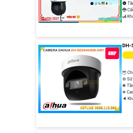
🌚 Tầ
🐉️ C
️🛃 K
DH-
🦉 Ch
⚙ Sử 
❃ Tầ
❄ Ca
️🔈 K