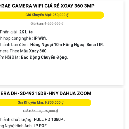
H3AE CAMERA WIFI GIÁ RẺ XOAY 360 3MP
Giá Khuyến Mại: 950,000 ₫
Giá Bán: 1,200,000 ₫
Phân giải :
2K Lite .
ch hợp công nghệ :
IP Wifi.
nh ảnh ban đêm :
Hồng Ngoại 10m Hồng Ngoại Smart IR.
mera Theo Mẫu
Xoay 360.
iểm Nỗi Bật :
Báo Động Chuyển Động.
ERA DH-SD49216DB-HNY DAHUA ZOOM
Giá Khuyến Mại: 9,800,000 ₫
Giá Bán: 13,175,000 ₫
nh ảnh chất lượng :
FULL HD 1080P .
ng Nghệ Hình Ảnh :
IP POE.