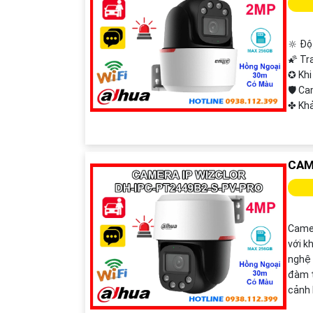
🔆 Độ
🌠 Tr
✪ Khi
🛡 C
️✤ Kh
CAM
Camer
với k
nghệ 
đàm t
cảnh 