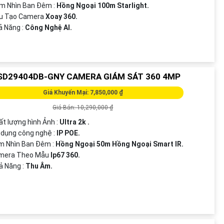
m Nhìn Ban Đêm :
Hồng Ngoại 100m Starlight.
ấu Tạo Camera
Xoay 360.
hả Năng :
Công Nghệ AI.
SD29404DB-GNY CAMERA GIÁM SÁT 360 4MP
Giá Khuyến Mại: 7,850,000 ₫
Giá Bán: 10,290,000 ₫
ất lượng hình Ảnh :
Ultra 2k .
dụng công nghệ :
IP POE.
m Nhìn Ban Đêm :
Hồng Ngoại 50m Hồng Ngoại Smart IR.
mera Theo Mẫu
Ip67 360.
hả Năng :
Thu Âm.