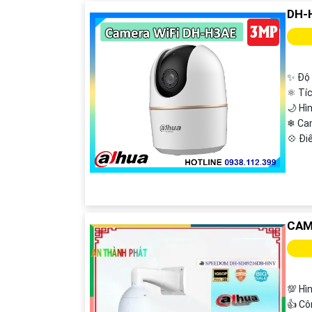
DH-
✨ Độ 
⚛️ Tí
🌙 Hì
❄ Ca
️💠 Đ
'
CAM
💯 Hì
👍 Cô