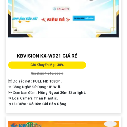
KBVISION KX-WD21 GIÁ RẺ
Giá Khuyến Mại: 30%
Giá Bán: 1,312,000 ₫
🦉 Độ sắc nét :
FULL HD 1080P .
⚜️ Công Nghệ Sử Dụng :
IP Wifi.
🔦 Xem ban đêm :
Hồng Ngoại 30m Starlight.
❄ Loại Camera
Thân Plastic.
️➲ Ưu Điểm :
Có Ðèn Còi Báo Động.