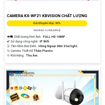
CAMERA KX-WF21 KBVISION CHẤT LƯỢNG
Giá Khuyến Mại: 30%
Giá Bán: 1,108,000 ₫
👁️‍🗨 Chất lượng hình Ảnh :
FULL HD 1080P .
🌠 Sử dụng công nghệ :
IP Wifi.
🌛 Tầm Nhìn Ban Đêm :
Hồng Ngoại 30m Starlight.
🔩 Camera Thiết Kế
Thân Plastic.
️💠 Khả Năng :
Thu Âm.