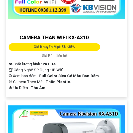
CAMERA THÂN WIFI KX-A31D
Giá Khuyến Mại: 5%-35%
Giá Bán: liên hệ
👁 Chất lượng hình :
2K Lite .
'
🏆 Công Nghệ Sử Dụng :
IP Wifi.
✪ Xem ban đêm :
Full Color 30m Có Màu Ban Ðêm.
⚒ Camera Theo Mẫu
Thân Plastic.
️🔔 Ưu Điểm :
Thu Âm.