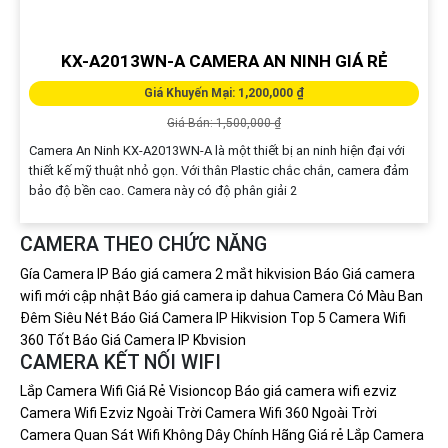
KX-A2013WN-A CAMERA AN NINH GIÁ RẺ
Giá Khuyến Mại: 1,200,000 ₫
Giá Bán: 1,500,000 ₫
Camera An Ninh KX-A2013WN-A là một thiết bị an ninh hiện đại với
thiết kế mỹ thuật nhỏ gọn. Với thân Plastic chắc chắn, camera đảm
bảo độ bền cao. Camera này có độ phân giải 2
CAMERA THEO CHỨC NĂNG
Gía Camera IP
Báo giá camera 2 mắt hikvision
Báo Giá camera
wifi mới cập nhật
Báo giá camera ip dahua
Camera Có Màu Ban
Đêm Siêu Nét
Báo Giá Camera IP Hikvision
Top 5 Camera Wifi
360 Tốt
Báo Giá Camera IP Kbvision
CAMERA KẾT NỐI WIFI
Lắp Camera Wifi Giá Rẻ Visioncop
Báo giá camera wifi ezviz
Camera Wifi Ezviz Ngoài Trời
Camera Wifi 360 Ngoài Trời
Camera Quan Sát Wifi Không Dây Chính Hãng Giá rẻ
Lắp Camera