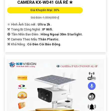
CAMERA KX-WD41 GIÁ RẺ ✮
Giá Khuyến Mại: 30%
Giá Bán: 1,504,000 ₫
🔆 Hình Ảnh Sắc nét :
Ultra 2k .
⚒ Trang Bị Công Nghệ :
IP Wifi.
🔴 Tầm Nhìn Ban Đêm :
Hồng Ngoại 30m Starlight.
⚒ Camera Theo Mẫu
Thân Plastic.
️⌘ Khả Năng :
Có Ðèn Còi Báo Động.