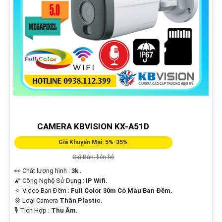
CAMERA KBVISION KX-A51D
Giá Khuyến Mại: 5%-35%
Giá Bán: liên hệ
👀 Chất lượng hình :
3k .
🌠 Công Nghệ Sử Dụng :
IP Wifi.
🔅 Video Ban Đêm :
Full Color 30m Có Màu Ban Ðêm.
💢 Loại Camera
Thân Plastic.
️🎙 Tích Hợp :
Thu Âm.