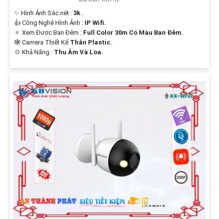
✨ Hình Ảnh Sắc nét :
3k .
👍 Công Nghệ Hình Ảnh :
IP Wifi.
🔅 Xem Được Ban Đêm :
Full Color 30m Có Màu Ban Ðêm.
🕸️ Camera Thiết Kế
Thân Plastic.
️💠 Khả Năng :
Thu Âm Và Loa.