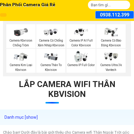
Phân Phối Camera Giá Rẻ
0938.112.399
Camera Kbvision
Camera Có Chống
Camera IP AI Full
Camera Có Báo
Chống Trộm
Xâm Nhập Kbvision
Color Kbvision
Động Kbvision
Camera Kim Loại
Camera Thân To
Camera IP Full Color
Camera Ultra 3k
Kbvison
Kbvision
Vantech
LẮP CAMERA WIFI THÂN
KBVISION
Chào bạn! Dưới đây là bài giới thiệu cho Camera wifi Thân Ngoài Trời góc