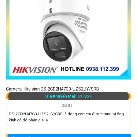
Camera Hikvision DS-2CD2H47G3-LIZS2UY/SRB
Giá Khuyến Mại: 5%-35%
Giá Bán:
DS-2CD2H47G3-LIZS2UY/SRB là dòng camera được trang bị ống
kính có độ phân giải 4