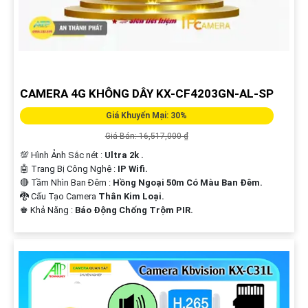
CAMERA 4G KHÔNG DÂY KX-CF4203GN-AL-SP
Giá Khuyến Mại: 30%
Giá Bán: 16,517,000 ₫
💯 Hình Ảnh Sắc nét :
Ultra 2k .
🤖️ Trang Bị Công Nghệ :
IP Wifi.
🔴 Tầm Nhìn Ban Đêm :
Hồng Ngoại 50m Có Màu Ban Đêm.
🐉️ Cấu Tạo Camera
Thân Kim Loại.
️♚ Khả Năng :
Báo Động Chống Trộm PIR.