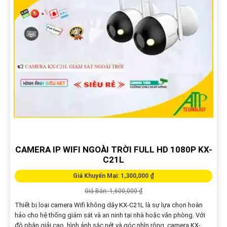
CAMERA IP WIFI NGOÀI TRỜI FULL HD 1080P KX-
C21L
Giá Khuyến Mại: 1,300,000 ₫
Giá Bán: 1,600,000 ₫
Thiết bị loại camera Wifi không dây KX-C21L là sự lựa chọn hoàn
hảo cho hệ thống giám sát và an ninh tại nhà hoặc văn phòng. Với
độ phân giải cao, hình ảnh sắc nét và góc nhìn rộng, camera KX-