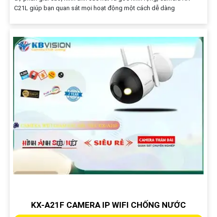
C21L giúp bạn quan sát mọi hoạt động một cách dễ dàng
KX-A21F CAMERA IP WIFI CHỐNG NƯỚC