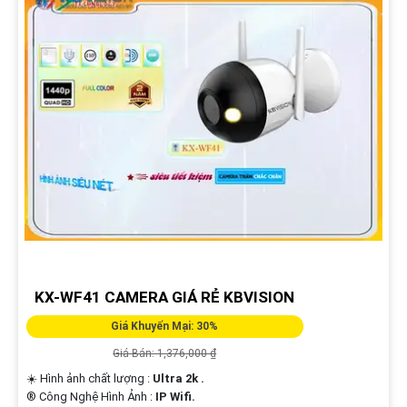
KX-WF41 CAMERA GIÁ RẺ KBVISION
Giá Khuyến Mại: 30%
Giá Bán: 1,376,000 ₫
☀️ Hình ảnh chất lượng :
Ultra 2k .
®️ Công Nghệ Hình Ảnh :
IP Wifi.