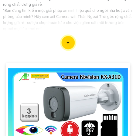
rộng chất lượng giá rẻ:
"Bạn đang tìm kiếm một giải pháp an ninh hiệu quả cho ngôi nhà hoặc văn
phòng của mình? Hãy xem xét Camera wifi Thân Ngoài Trời góc rộng chất
lượng giá rẻ - sự lựa chọn hoàn hảo cho việc giám sát môi trường bên
ngoài mọi lúc, mọi nơi.
Với khả năng kết nối không dây thông qua wifi, bạn có thể dễ dàng theo
dõi hình ảnh trực tiếp từ camera qua điện thoại di động hoặc máy tính,
giúp bạn bảo vệ tài sản và người thân một cách hiệu quả.
🔩
Đáng chú trọng hơn cả
với khả năng quay góc rộng, camera này sẽ giúp
bạn không bỏ sót bất kỳ chi tiết nào trong phạm vi quan sát. Chất lượng
hình ảnh sắc nét, chống nước, chống nhiễu, chống va đập giúp camera
hoạt động ổn định dù ở trong môi trường khắc nghiệt ngoài trời.
Mặc dù có giá thành rẻ nhưng camera wifi thân ngoài trời góc rộng vẫn
Hoàn toàn tin cậy
chất lượng và hiệu suất cao. Đừng chần chừ, hãy bảo vệ
ngôi nhà và gia đình của bạn ngay hôm nay với sự hỗ trợ từ Camera wifi
Thân Ngoài Trời chất lượng giá rẻ."
Hy vọng thông tin trên sẽ giá trị cao cho bạn. Chúc bạn tìm được sản phẩm
phù hợp cho nhu cầu của mình!