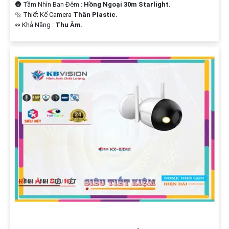
🌚 Tầm Nhìn Ban Đêm :
Hồng Ngoại 30m Starlight.
🔩 Thiết Kế Camera
Thân Plastic.
️↭ Khả Năng :
Thu Âm.