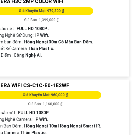
ERA H3C 2MP COLOR WIFI
Giá Khuyến Mại: 979,300 ₫
Giá Bán: 1,399,000 ₫
 sắc nét :
FULL HD 1080P .
ng Nghệ Sử Dụng :
IP Wifi.
em ban đêm :
Hồng Ngoại 30m Có Màu Ban Ðêm.
iết Kế Camera
Thân Plastic.
 Điểm :
Công Nghệ AI.
ERA WIFI CS-C1C-E0-1E2WF
Giá Khuyến Mại: 960,000 ₫
Giá Bán: 1,160,000 ₫
 sắc nét :
FULL HD 1080P .
ông Nghệ Camera :
IP Wifi.
ìn Ban Đêm :
Hồng Ngoại 10m Hồng Ngoại Smart IR.
Mẫu Camera
Thân Plastic.