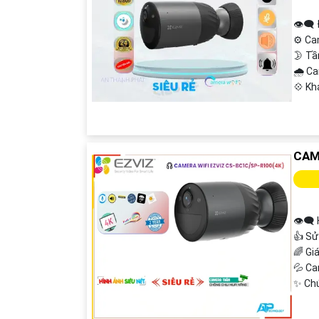
👁️‍🗨
⚙ Ca
🌛 Tầ
🌧️ 
️💠 K
CAM
👁️‍
👍 Sử
🌈 Gi
💦 C
️✨ Ch