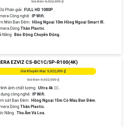
Giá Bán: 5,022,000 ₫
 Độ Phân giải :
FULL HD 1080P .
mera Công nghệ :
IP Wifi.
m Nhìn Ban Đêm :
Hồng Ngoại 10m Hồng Ngoại Smart IR.
Camera Dòng
Thân Plastic.
hả Năng :
Báo Động Chuyển Động.
ERA EZVIZ CS-BC1C/SP-R100(4K)
Giá Khuyến Mại: 5,022,000 ₫
Giá Bán: 5,022,000 ₫
 Hình ảnh chất lượng :
Ultra 4k 👍🏾 .
 dụng công nghệ :
IP Wifi.
ám sát Ban Đêm :
Hồng Ngoại 15m Có Màu Ban Ðêm.
amera Dòng
Thân Plastic.
ức Năng :
Thu Âm Và Loa.