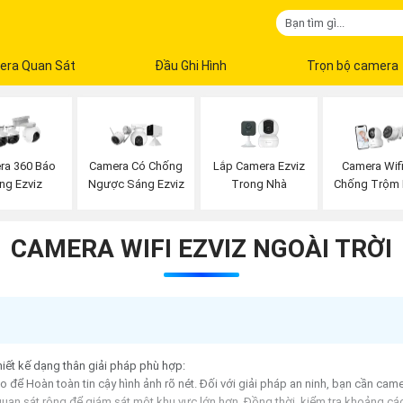
era Quan Sát
Đầu Ghi Hình
Trọn bộ camera
Lắp Camera Ezviz
ra 360 Báo
Camera Có Chống
Camera Wif
Trong Nhà
ng Ezviz
Ngược Sáng Ezviz
Chống Trộm 
CAMERA WIFI EZVIZ NGOÀI TRỜI
hiết kế dạng thân giải pháp phù hợp:
để Hoàn toàn tin cậy hình ảnh rõ nét. Đối với giải pháp an ninh, bạn cần camer
n sát rộng để giám sát một khu vực lớn hơn. Đồng thời, kiểm tra khoảng các