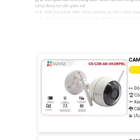
sóng đúng nơi cần giám sát.
⇸
3:
Chất lượng ban đêm: Chọn camera có chức năng quan 
🤛
4:
Chống nước và chống bụi: Nếu camera sẽ được sử dụng
🦉
5:
Tính năng thông minh: Nếu muốn tăng cường tính năng
Hy vọng những tư vấn trên sẽ giúp bạn chọn được camera t
lại cho mình biết!
CAM
👀 Độ
🏆 Cô
🔦 X
🐉️ C
️💫 Ư