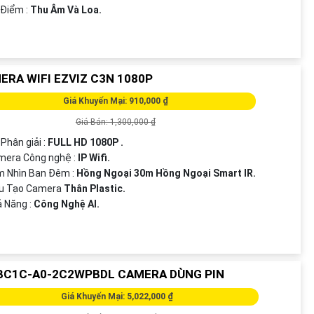
 Điểm :
Thu Âm Và Loa.
ERA WIFI EZVIZ C3N 1080P
Giá Khuyến Mại: 910,000 ₫
Giá Bán: 1,300,000 ₫
 Phân giải :
FULL HD 1080P .
mera Công nghệ :
IP Wifi.
m Nhìn Ban Đêm :
Hồng Ngoại 30m Hồng Ngoại Smart IR.
ấu Tạo Camera
Thân Plastic.
ả Năng :
Công Nghệ AI.
BC1C-A0-2C2WPBDL CAMERA DÙNG PIN
Giá Khuyến Mại: 5,022,000 ₫