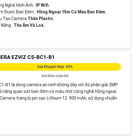
g Nghệ Hình Ảnh :
IP Wifi.
em Được Ban Đêm :
Hồng Ngoại 15m Có Màu Ban Ðêm.
ấu Tạo Camera
Thân Plastic.
ả Năng :
Thu Âm Và Loa.
ERA EZVIZ CS-BC1-B1
Giá Khuyến Mại: 45%
Giá Bán: Liên Hệ
1-B1 là dòng camera an ninh không dây với độ phân giải 2MP
ả năng quan sát ban đêm có màu nhờ công nghệ hồng ngoại
Camera trang bị pin sạc Lithium 12. 900 mAh, sử dụng chuẩn
H