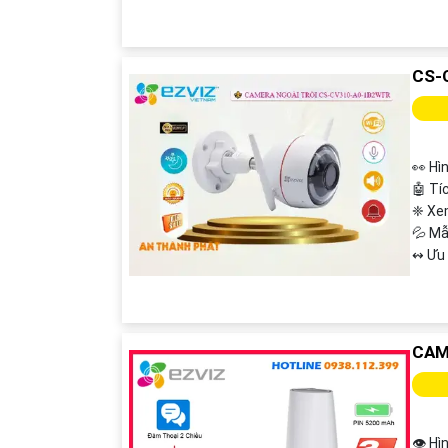
CS-
👀 Hì
🤖️ T
❈ Xe
💦 M
️↭ Ưu
CAM
👁 Hì