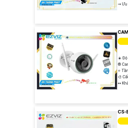
️⇝ Ưu
CAM
☀️ Độ
®️ Ca
⭐ Tầ
🎨 C
️↭ Kh
CS-