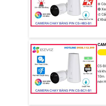
⚙ Côn
🔴 X
🎨 C
️₤ Kh
CAM
CS-BC
và kh
10m. 
nén 