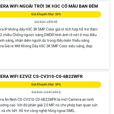
ERA WIFI NGOÀI TRỜI 3K H3C CÓ MÀU BAN ĐÊM
Giá Khuyến Mại: 30%
Giá Bán: LIÊN HỆ
a IP không dây H3C 3K 5MP Color giá rẻ tích hợp hỗ trợ đàm
 2 chiều Chống ngược sáng DWDR hình ảnh rõ nét ở mọi điều
ánh sáng, nhận diện người dù trong điều kiện thiếu sáng.
a Giá re Wifi Không Dây H3C 3K 5MP Color siêu sáng, đẹp
ERA WIFI EZVIZ CS-CV310-C0-6B22WFR
Giá Khuyến Mại: 30%
Giá Bán: 2,647,000 ₫
ra An Ninh CS-CV310-C0-6B22WFR là một Camera an ninh
lượng cao. Với độ phân giải 2.0 MP, nó cho phép bạn quan sát
t và chi tiết. Hỗ trợ công nghệ hồng ngoại SMD,...