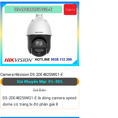
Camera Hikvision DS-2DE4825IWG1-E
Giá Khuyến Mại: 5%-35%
Giá Bán:
DS-2DE4825IWG1-E là dòng camera speed
dome có trang bị độ phân giải 8