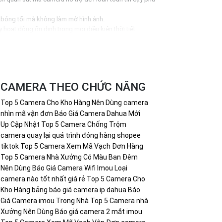
 bóng tối mà không làm mờ hình ảnh.
oạt động ổn định trong mọi điều kiện thời tiết.
 qua điện thoại di động...
g tin hoặc có bất kỳ câu hỏi nào khác, đừng ngần ngại để
CAMERA THEO CHỨC NĂNG
Top 5 Camera Cho Kho Hàng Nên Dùng
camera
nhìn mã vận đơn
Báo Giá Camera Dahua Mới
Up Cập Nhật
Top 5 Camera Chống Trộm
camera quay lại quá trình đóng hàng shopee
tiktok
Top 5 Camera Xem Mã Vạch Đơn Hàng
Top 5 Camera Nhà Xưởng Có Màu Ban Đêm
Nên Dùng
Báo Giá Camera Wifi Imou
Loại
camera nào tốt nhất giá rẻ
Top 5 Camera Cho
Kho Hàng
bảng báo giá camera ip dahua
Báo
Giá Camera imou Trong Nhà
Top 5 Camera nhà
Xưởng Nên Dùng
Báo giá camera 2 mắt imou