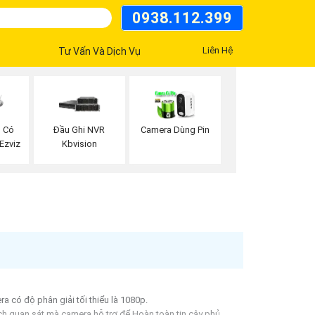
0938.112.399
Liên Hệ
Tư Vấn Và Dịch Vụ
i Có
Đầu Ghi NVR
Camera Dùng Pin
Ezviz
Kbvision
a có độ phân giải tối thiểu là 1080p.
h quan sát mà camera hỗ trợ để Hoàn toàn tin cậy phủ