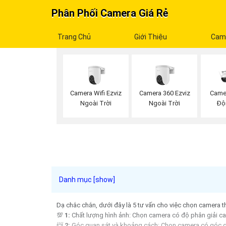
Phân Phối Camera Giá Rẻ
Trang Chủ
Giới Thiệu
Cam
Camera Wifi Ezviz
Camera 360 Ezviz
Came
Ngoài Trời
Ngoài Trời
Độ
Dạ chắc chắn, dưới đây là 5 tư vấn cho việc chọn camera t
💯
1:
Chất lượng hình ảnh: Chọn camera có độ phân giải cao 
📨
2:
Góc quan sát và khoảng cách: Chọn camera có góc qua