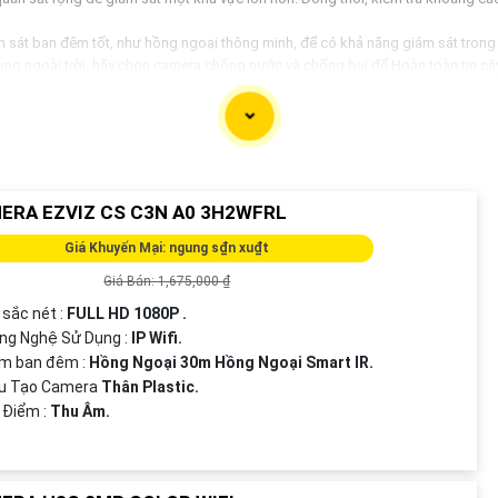
sát ban đêm tốt, như hồng ngoại thông minh, để có khả năng giám sát trong
 ngoài trời, hãy chọn camera chống nước và chống bụi để Hoàn toàn tin cậy h
, hãy chọn camera có khả năng kết nối mạng, cảnh báo chuyển động, theo dõi
hiết kế dạng thân giải pháp phù hợp với nhu cầu của mình. Nếu cần thêm thôn
ERA EZVIZ CS C3N A0 3H2WFRL
Giá Khuyến Mại: ngung s₫n xu₫t
Giá Bán: 1,675,000 ₫
 sắc nét :
FULL HD 1080P .
ng Nghệ Sử Dụng :
IP Wifi.
em ban đêm :
Hồng Ngoại 30m Hồng Ngoại Smart IR.
ấu Tạo Camera
Thân Plastic.
u Điểm :
Thu Âm.