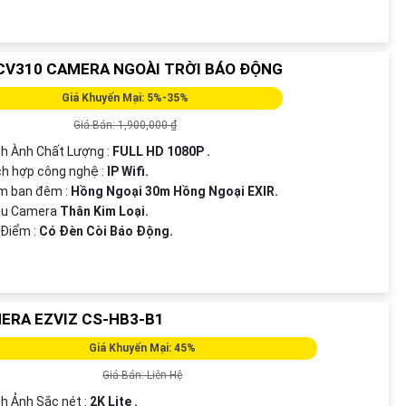
CV310 CAMERA NGOÀI TRỜI BÁO ĐỘNG
Giá Khuyến Mại: 5%-35%
Giá Bán: 1,900,000 ₫
nh Ành Chất Lượng :
FULL HD 1080P .
ích hợp công nghệ :
IP Wifi.
m ban đêm :
Hồng Ngoại 30m Hồng Ngoại EXIR.
ẫu Camera
Thân Kim Loại.
 Điểm :
Có Đèn Còi Báo Động.
ERA EZVIZ CS-HB3-B1
Giá Khuyến Mại: 45%
Giá Bán: Liên Hệ
nh Ảnh Sắc nét :
2K Lite .