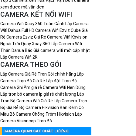
Top 5 Camera Xem Mã Vạch Vận Đơn
camera
xem được mã vận đơn
CAMERA KẾT NỐI WIFI
Camera Wifi Xoay 360 Toàn Cảnh
Lắp Camera
Wifi Dahua Full HD
Camera Wifi Ezviz Cube Giá
Rẻ
Camera Ezviz Giá Rẻ
Camera Wifi Kbvision
Ngoài Trời Quay Xoay 360
Lắp Camera Wifi
Thân Dahua
Báo Giá camera wifi mới cập nhật
Lắp Camera Wifi 2K
CAMERA THEO GÓI
Lắp Camera Giá Rẻ Trọn Gói chính hãng
Lắp
Camera Trọn Bộ Giá Rẻ
Lắp đặt Trọn Bộ
Camera Ghi Âm giá rẻ
Camera Wifi Nên Dùng
Lắp trọn bộ camera Ip giá rẻ chất lượng
Lắp
Trọn Bộ Camera Wifi Giá Rẻ
Lắp Camera Trọn
Bộ Giá Rẻ
Bộ Camera Hikvision Ban Đêm Có
Màu
Bô Camera Chống Trộm Hikvision
Lắp
Camera Visioncop Trọn Bộ
CAMERA QUAN SÁT CHẤT LƯỢNG