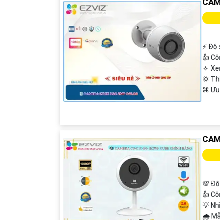
CAM
️⚡ Độ
👍 Cô
🔅 X
💢 Th
️⌘ Ưu
'
CAM
💯 Độ
👍 C
💡 Nh
🌧️ 