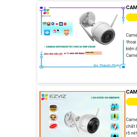
CAM
Camer
thoại
kiện 
Camer
CAM
Came
chất 
rõ né