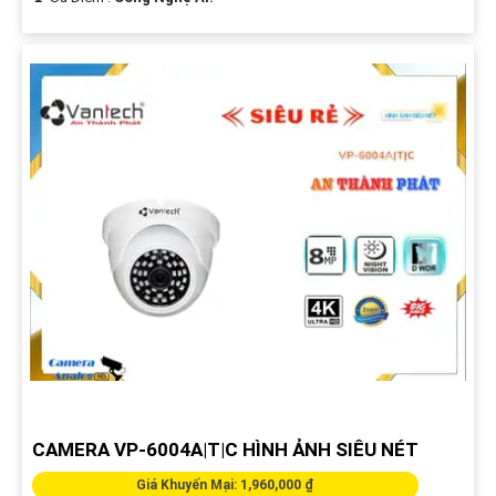
CAMERA VP-6004A|T|C HÌNH ẢNH SIÊU NÉT
Giá Khuyến Mại: 1,960,000 ₫