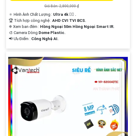
Giá Bán: 2,800,000 ₫
🔅 Hình Ành Chất Lượng :
Ultra 4k 👍🏾 .
🏆 Tích hợp công nghệ :
AHD CVI TVI BCS.
❈ Xem ban đêm :
Hồng Ngoại 50m Hồng Ngoại Smart IR.
🎨 Camera Dòng
Dome Plastic.
️📢 Ưu Điểm :
Công Nghệ AI.