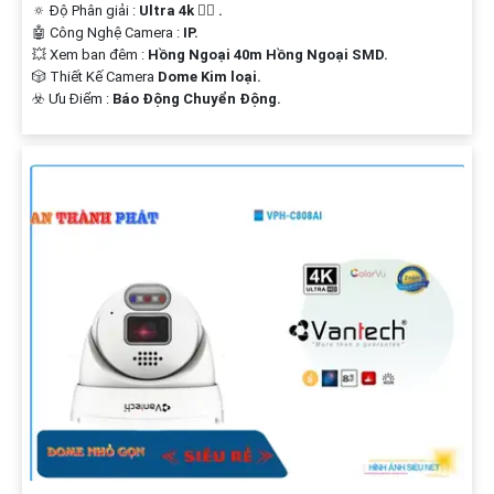
🔅 Độ Phân giải :
Ultra 4k 👍🏾 .
🤖️ Công Nghệ Camera :
IP.
💥 Xem ban đêm :
Hồng Ngoại 40m Hồng Ngoại SMD.
🎲 Thiết Kế Camera
Dome Kim loại.
️☣️ Ưu Điểm :
Báo Động Chuyển Động.