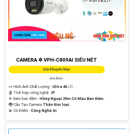
CAMERA ✲ VPH-C809AI SIÊU NÉT
Giá Khuyến Mại:
Giá Bán:
👀 Hình Ành Chất Lượng :
Ultra 4k 👍🏾 .
🤖️ Tích hợp công nghệ :
IP.
❈ Xem ban đêm :
Hồng Ngoại 25m Có Màu Ban Ðêm.
🐉️ Cấu Tạo Camera
Thân Kim loại.
️💫 Ưu Điểm :
Công Nghệ AI.