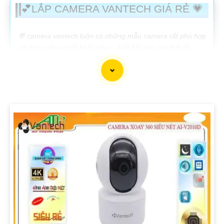
💕LẮP CAMERA VANTECH GIÁ RẺ 💗
️💬 camera vantech luôn có những mẫu camera rất phù hợp
với từng công trình khác nhau, thiết kế nhỏ gọn tinh tế,
ngoài ra chất lượng sản phẩm cũng rất phù hợp. với tiêu
chí phục vụ khách hàng mọi công trình vantech là thương
hiệu đáng để đầu tư 🛒
LẮP CAMERA VANTECH GIÁ RẺ
GIÁ THÔNG SỐ
🔮 Lắp camera Trong Nhà vantech
🔷
250.000 VNĐ
Thiết kế chắc chắc tích hợp thu âm có màu ban
đêm
VPH-C508AI
🔊 Camera Báo Động Vantech
🔖
150.000 VNĐ
Camera Báo Động PIR thông minh
VPH-3655AI
🔈 Camera Vantech chống trộm có màu ban đêm