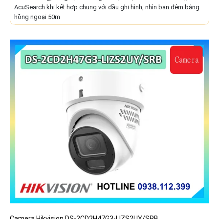
AcuSearch khi kết hợp chung với đầu ghi hình, nhìn ban đêm bằng
hồng ngoại 50m
Camera Hikvision DS-2CD2H47G3-LIZS2UY/SRB