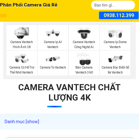
Phân Phối Camera Giá Rẻ
0938.112.399
Camera Vantech
Camera Ip AI
Camera Vantech
Camera Ip Dome
Hình Ảnh 2K
Vantech
Công Nghệ Ai
Vantech
Camera Có Hổ Trợ
Camera To Vantech
Bán Camera
Camera Đọc Biển Số
Thẻ Nhớ Vantech
Vantech 360
Xe Vantech
CAMERA VANTECH CHẤT
LƯỢNG 4K