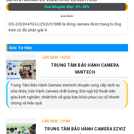
Giá Khuyến Mại: 5%-35%
Giá Bán:
DS-2CD2H47G3-LIZS2UY/SRB là dòng camera được trang bị ống
kính có độ phân giải 4
Góc Tư Vấn
LẦN XEM: 14020
TRUNG TÂM BẢO HÀNH CAMERA
VANTECH
Trung Tâm Bảo Hành Camera Vantech chuyên cung cấp dịch vụ
sửa chữa, bảo hành camera chất lượng. Đội ngũ kỹ thuật viên
giàu kinh nghiệm, nhiệt tình sẽ giúp bạn khắc phục sự cố nhanh
chóng và hiệu quả
LẦN XEM: 15184
TRUNG TÂM BẢO HÀNH CAMERA EZVIZ