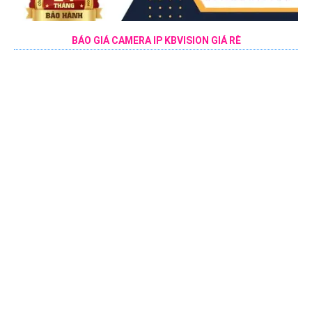
BÁO GIÁ CAMERA IP KBVISION GIÁ RÈ
Camera IP KBVision là lựa chọn hoàn hảo cho hệ thống giám sát
an ninh với giá cả phải chăng. Với chất lượng hình ảnh sắc nét,
khả năng quan sát ban đêm tốt và tính năng thông minh, Camera
IP KBVision đáng để đầu tư
Liên kết Website
lắp đặt camera giám sát giá rẻ chọn công ty lắp camera giám sát chất
lượng ,sau đây là những website lắp camera quan sát uy tín .
VỀ CHÚNG TÔI
PHÂN PHỐI CAMERA GIÁ RẺ