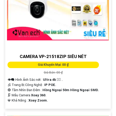
CAMERA VP-21518ZIP SIÊU NÉT
Giá Khuyến Mại: 00 ₫
Giá Bán: 00 ₫
👁️‍🗨 Hình Ảnh Sắc nét :
Ultra 4k 👍🏾 .
🕉️ Trang Bị Công Nghệ :
IP POE.
🔴 Tầm Nhìn Ban Đêm :
Hồng Ngoại 50m Hồng Ngoại SMD.
🗜️ Mẫu Camera
Xoay 360.
️💎 Khả Năng :
Xoay Zoom.