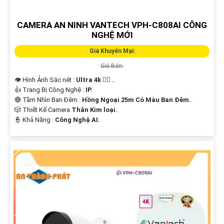
CAMERA AN NINH VANTECH VPH-C808AI CÔNG
NGHỆ MỚI
Giá Khuyến Mại:
Giá Bán:
👁 Hình Ảnh Sắc nét :
Ultra 4k 👍🏾 .
👍 Trang Bị Công Nghệ :
IP.
🔴 Tầm Nhìn Ban Đêm :
Hồng Ngoại 25m Có Màu Ban Ðêm.
🎲 Thiết Kế Camera
Thân Kim loại.
️👮 Khả Năng :
Công Nghệ AI.