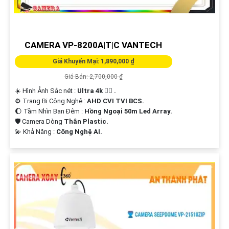
CAMERA VP-8200A|T|C VANTECH
Giá Khuyến Mại: 1,890,000 ₫
Giá Bán: 2,700,000 ₫
☀️ Hình Ảnh Sắc nét :
Ultra 4k 👍🏾 .
⚙ Trang Bị Công Nghệ :
AHD CVI TVI BCS.
🌔 Tầm Nhìn Ban Đêm :
Hồng Ngoại 50m Led Array.
🛡 Camera Dòng
Thân Plastic.
️💫 Khả Năng :
Công Nghệ AI.