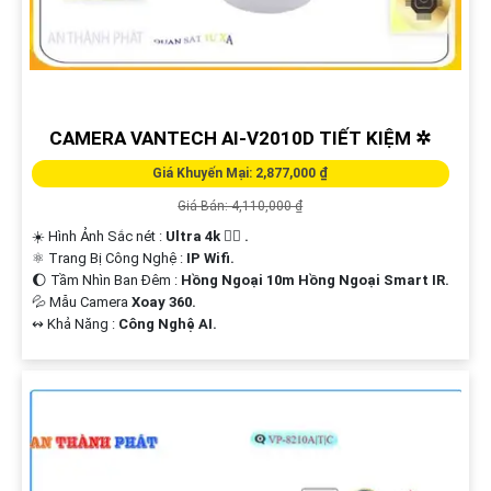
🔷
170.000 VNĐ
camera có màu ban đêm chất lượng cao
VPH-322-
PIR
🏅 Camera Chống Ngược Sáng Vantech
🔖
190.000 VNĐ
Lắp camera vantech chống ngược sáng tốt
VPH-
CAMERA VANTECH AI-V2010D TIẾT KIỆM ✲
308M
💰 Lắp Camera Speedom Vantech
Giá Khuyến Mại: 2,877,000 ₫
🔖
2.000.000 VNĐ
Camera speedom vantech giá rẻ
VPH-5733AI
Giá Bán: 4,110,000 ₫
☀️ Hình Ảnh Sắc nét :
Ultra 4k 👍🏾 .
🔔 Lắp camera chất lượng cao vantech
⚛️ Trang Bị Công Nghệ :
IP Wifi.
🔷
21.000 VNĐ
Lắp camera vantech độ phân giải ultra 4k
VPH-C409
🌔 Tầm Nhìn Ban Đêm :
Hồng Ngoại 10m Hồng Ngoại Smart IR.
💦 Mẫu Camera
Xoay 360.
️↭ Khả Năng :
Công Nghệ AI.