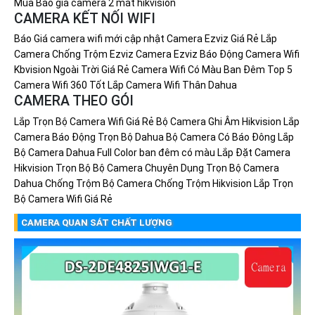
Mua
Báo giá camera 2 mắt hikvision
CAMERA KẾT NỐI WIFI
Báo Giá camera wifi mới cập nhật
Camera Ezviz Giá Rẻ
Lắp
Camera Chống Trộm Ezviz
Camera Ezviz Báo Động
Camera Wifi
Kbvision Ngoài Trời Giá Rẻ
Camera Wifi Có Màu Ban Đêm
Top 5
Camera Wifi 360 Tốt
Lắp Camera Wifi Thân Dahua
CAMERA THEO GÓI
Lắp Trọn Bộ Camera Wifi Giá Rẻ
Bộ Camera Ghi Âm Hikvision
Lắp
Camera Báo Động Trọn Bộ Dahua
Bộ Camera Có Báo Đông
Lắp
Bộ Camera Dahua Full Color ban đêm có màu
Lắp Đặt Camera
Hikvision Trọn Bộ
Bộ Camera Chuyên Dụng
Trọn Bộ Camera
Dahua Chống Trộm
Bộ Camera Chống Trộm Hikvision
Lắp Trọn
Bộ Camera Wifi Giá Rẻ
CAMERA QUAN SÁT CHẤT LƯỢNG