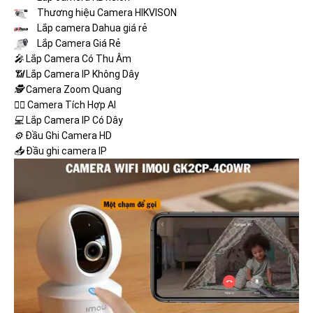
Thương hiệu Camera HIKVISON
Lắp camera Dahua giá rẻ
Lắp Camera Giá Rẻ
️🎤️
Lắp Camera Có Thu Âm
📶
Lắp Camera IP Không Dây
🕵️
Camera Zoom Quang
🧛‍♀️
Camera Tích Hợp AI
💻
Lắp Camera IP Có Dây
⚙️
Đầu Ghi Camera HD
📥
Đầu ghi camera IP