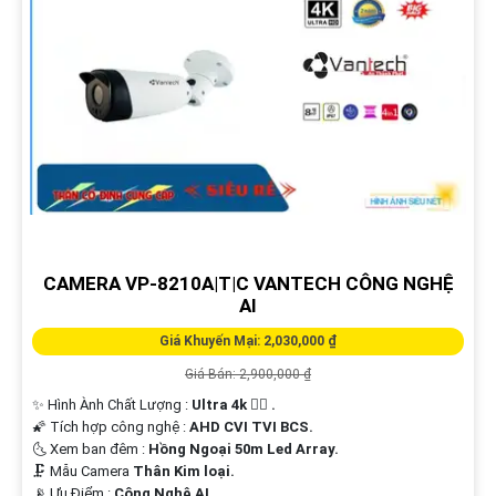
'
CAMERA VP-8210A|T|C VANTECH CÔNG NGHỆ
AI
Giá Khuyến Mại: 2,030,000 ₫
Giá Bán: 2,900,000 ₫
✨ Hình Ành Chất Lượng :
Ultra 4k 👍🏾 .
🌠 Tích hợp công nghệ :
AHD CVI TVI BCS.
🌜 Xem ban đêm :
Hồng Ngoại 50m Led Array.
🗜️ Mẫu Camera
Thân Kim loại.
️📡 Ưu Điểm :
Công Nghệ AI.