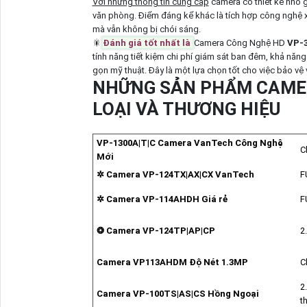
Với những thông tin cung cấp
camera có thiết kế nhỏ 
văn phòng. Điểm đáng kể khác là tích hợp công nghệ 
mà vẫn không bị chói sáng.
🎇
Đánh giá tốt nhất là
Camera Công Nghệ HD
VP-
tính năng tiết kiệm chi phí giám sát ban đêm, khả năng
gọn mỹ thuật. Đây là một lựa chọn tốt cho việc bảo vệ
NHỮNG SẢN PHẨM CAMER
LOẠI VÀ THƯƠNG HIỆU
VP-1300A|T|C Camera VanTech Công Nghệ
C
Mới
✲ Camera VP-124TX|AX|CX VanTech
F
✲ Camera VP-114AHDH Giá rẻ
F
❂ Camera VP-124TP|AP|CP
2
Camera VP113AHDM Độ Nét 1.3MP
C
2
Camera VP-100TS|AS|CS Hồng Ngoại
t