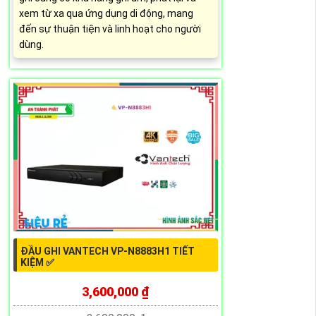
xem từ xa qua ứng dụng di động, mang
đến sự thuận tiện và linh hoạt cho người
dùng.
ĐẦU GHI VANTECH VP-N8883H1 TIẾT
KIỆM ✅
3,600,000 ₫