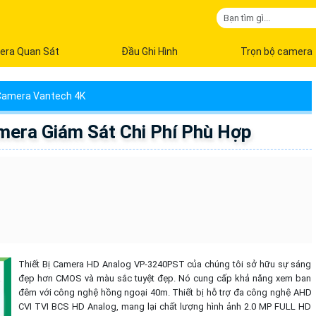
era Quan Sát
Đầu Ghi Hình
Trọn bộ camera
Camera Vantech 4K
era Giám Sát Chi Phí Phù Hợp
Thiết Bị Camera HD Analog VP-3240PST của chúng tôi sở hữu sự sáng
đẹp hơn CMOS và màu sắc tuyệt đẹp. Nó cung cấp khả năng xem ban
đêm với công nghệ hồng ngoại 40m. Thiết bị hỗ trợ đa công nghệ AHD
CVI TVI BCS HD Analog, mang lại chất lượng hình ảnh 2.0 MP FULL HD