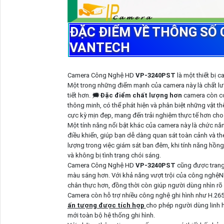
ĐẶC ĐIỂM VỀ THÔNG SỐ
VANTECH
Camera Công Nghệ HD
VP-3240PST
là một thiết bị 
Một trong những điểm mạnh của camera này là chất lượ
tiết hơn. 🗯️
Đặc điểm chất lượng hơn
camera còn có
thông minh, có thể phát hiện và phân biệt những vật th
cực kỳ mịn đẹp, mang đến trải nghiệm thực tế hơn cho
Một tính năng nổi bật khác của camera này là chức năn
điều khiển, giúp bạn dễ dàng quan sát toàn cảnh và t
lượng trong việc giám sát ban đêm, khi tính năng hồng
và không bị tình trạng chói sáng.
Camera Công Nghệ HD
VP-3240PST
cũng được trang
màu sáng hơn. Với khả năng vượt trội của công nghệNh
chân thực hơn, đồng thời còn giúp người dùng nhìn rõ 
Camera còn hỗ trợ nhiều công nghệ ghi hình như H.26
ấn tượng được tích hợp
cho phép người dùng linh h
mới toàn bộ hệ thống ghi hình.