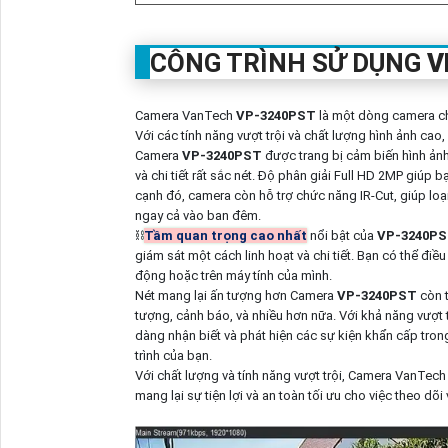
CÔNG TRÌNH SỬ DỤNG
V
Camera VanTech
VP-3240PST
là một dòng camera ch
Với các tính năng vượt trội và chất lượng hình ảnh cao
Camera
VP-3240PST
được trang bị cảm biến hình ản
và chi tiết rất sắc nét. Độ phân giải Full HD 2MP giúp
cạnh đó, camera còn hỗ trợ chức năng IR-Cut, giúp lo
ngay cả vào ban đêm.
⛓
Tầm quan trọng cao nhất
nổi bật của
VP-3240P
giám sát một cách linh hoạt và chi tiết. Bạn có thể đi
động hoặc trên máy tính của mình.
Nét mang lại ấn tượng hơn Camera
VP-3240PST
còn 
tượng, cảnh báo, và nhiều hơn nữa. Với khả năng vượt
dàng nhận biết và phát hiện các sự kiện khẩn cấp trong
trình của bạn.
Với chất lượng và tính năng vượt trội, Camera VanTec
mang lại sự tiện lợi và an toàn tối ưu cho việc theo dõi