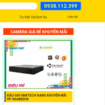
0938.112.399
Liên Hệ
Tư Vấn Và Dịch Vụ
CAMERA GIÁ RẺ KHUYẾN MÃI
ĐẦU GHI VANTECH ĐANG KHUYẾN MÃI
VP-N64883H8