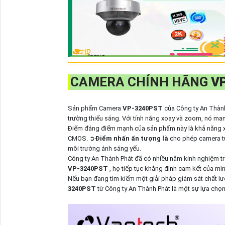
CAMERA CHÍNH HÃNG
V
Sản phẩm Camera
VP-3240PST
của Công ty An Thành
trường thiếu sáng. Với tính năng xoay và zoom, nó mang
Điểm đáng điểm mạnh của sản phẩm này là khả năng xử
CMOS. ➲
Điểm nhấn ấn tượng là
cho phép camera tự 
môi trường ánh sáng yếu.
Công ty An Thành Phát đã có nhiều năm kinh nghiệm t
VP-3240PST
, họ tiếp tục khẳng định cam kết của mình
Nếu bạn đang tìm kiếm một giải pháp giám sát chất lư
3240PST
từ Công ty An Thành Phát là một sự lựa chọ