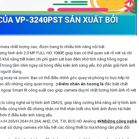
 CỦA
VP-3240PST
SẢN XUẤT BỞI
camera chất lượng cao, được trang bị nhiều tính năng nổi bật.
ng hình ảnh 2.0 MP FULL HD 1080P, giúp bạn có thể quan sát rõ nét và chi
 khả năng tiết kiệm chi phí giám sát ban đêm nhờ tính năng hồng ngoại
ể trong tầm nhìn ngay cả trong điều kiện ánh sáng yếu. Độ phân giải hình ảnh
 người dùng.
g xoay và zoom. Bạn có thể điều chỉnh góc quay và phóng to trực tiếp từ
heo dõi những vùng quan trọng. ➲
Điểm nhấn ấn tượng là
đặc biệt chất
 ngoại Smart IR công suất cao giúp camera duy trì chất lượng hình ảnh rõ nét
 bị công nghệ xử lý hình ảnh CMOS, giúp tăng cường khả năng xử lý hình ảnh
iều công trình đã chứng nhận có thể nhận biết cho hình ảnh được tái hiện
hơn ở điều kiện ánh sáng yếu.
5+/H.265/H.264+/H.264, AHD, CVI, TVI, BCS HD Analog. 📸
Những công nghệ
oạt sử dụng camera với hầu hết các dòng thiết bị mà không cần phải đổi