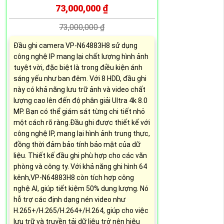
73,000,000 ₫
73,000,000 ₫
Đầu ghi camera VP-N64883H8 sử dụng
công nghệ IP mang lại chất lượng hình ảnh
tuyệt vời, đặc biệt là trong điều kiện ánh
sáng yếu như ban đêm. Với 8 HDD, đầu ghi
này có khả năng lưu trữ ảnh và video chất
lượng cao lên đến độ phân giải Ultra 4k 8.0
MP. Bạn có thể giám sát từng chi tiết nhỏ
một cách rõ ràng.Đầu ghi được thiết kế với
công nghệ IP, mang lại hình ảnh trung thực,
đồng thời đảm bảo tính bảo mật của dữ
liệu. Thiết kế đầu ghi phù hợp cho các văn
phòng và công ty. Với khả năng ghi hình 64
kênh,VP-N64883H8 còn tích hợp công
nghệ AI, giúp tiết kiệm 50% dung lượng. Nó
hỗ trợ các định dạng nén video như
H.265+/H.265/H.264+/H.264, giúp cho việc
lưu trữ và truyền tải dữ liệu trở nên hiệu