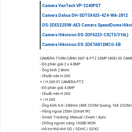
Camera VanTech VP-3240PST
Camera Dahua DH-SDT5X425-4Z4-WA-2812
DS-2DE5225IW-AE3 Camera SpeedDome Hikvi
Camera Hikvision DS-2DF6223-CX(T5/316L)
Camera Hikvision DS-2DE7A812MCG-EB
CAMERA TOÀN CẢNH 360° & PTZ 32MP (40X) 02 CA
- Độ phân giải 2 x 4.0MP
- Ống kính 2.8mm.
- Chuẩn nén H.265
+ / H.265 01 CAMERA PTZ
- Độ phân giải 4.0MP
- Chuẩn nén H.265
+ / H.265
- Ống kính 6.0~240mm (40X ZOOM Quang, 16X ZOOM
- Hồng ngoại 250m (Smart IR)
- Smart Tracking: Manual / Event / Auto
- Chống ngược sáng 130dB WDR
- Hỗ trợ thẻ nhớ SD / SDHC / SDXC