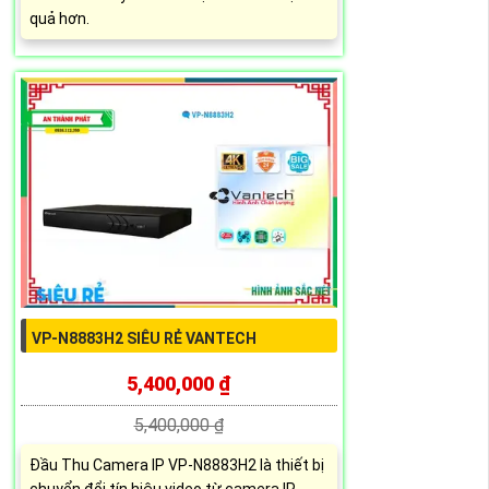
quả hơn.
VP-N8883H2 SIÊU RẺ VANTECH
5,400,000 ₫
5,400,000 ₫
Đầu Thu Camera IP VP-N8883H2 là thiết bị