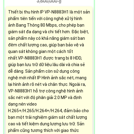
3,600,000 ₫
Thiết bị thu hình IP VP-N8883H1 là một sản
phẩm tiên tiến với công nghệ xử lý hình
ảnh Bang Thông 80 Mbps, cho phép bạn
giám sát đa dạng và chi tiết hơn. Đặc biệt,
sản phẩm này có khả năng giám sát ban
đêm chất lượng cao, giúp bạn bảo vệ và
quan sát không gian một cách tốt
nhất.VP-N8883H1 được trang bị 8 HDD,
giúp bạn lưu trữ dữ liệu lâu dài và chia sẻ
dễ dàng. Sản phẩm còn sử dụng công
nghệ mới nhất IP Hình ảnh sắc nét, mang
lại hình ảnh rõ nét và chân thực. Ngoài ra,
VP-N8883H1 hỗ trợ công nghệ hình ảnh
sắc nét với độ phân giải 2.0 MP và định
dạng nén video
H.265+/H.265/H.264+/H.264, đảm bảo cho
bạn một trải nghiệm giám sát chất lượng
cao và tiết kiệm dung lượng lưu trữ. Sản
phẩm cũng tương thích với giao thức