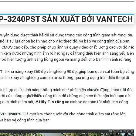
P-3240PST
SẢN XUẤT BỞI VANTECH
uyên dụng được thiết kế để sử dụng trong các công trình giám sát rộng lớn.
, nó là sự lựa chọn hoàn hảo cho việc theo dõi và bảo vệ công trình của bạn.
h CMOS cao cấp, cho phép chụp ảnh và quay video chất lượng cao với độ nét
 bạn xem được những hình ảnh rõ nét ngay cả trong điều kiện ánh sáng yếu. Bên
ại bỏ hiện tượng ánh sáng hồng ngoại và mang đến cho bạn hình ảnh rõ ràng
ST
là khả năng xoay 360 độ và nghiêng 90 độ, giúp bạn quan sát toàn bộ vùng
ều chỉnh xoay và nghiêng camera từ xa thông qua ứng dụng trên điện thoại di
tích hợp nhiều tính năng thông minh như phát hiện chuyển động, theo dõi đối
 trội của công nghệNhiều công trình đã chứng nhận có thể nhận biết bạn dễ
 quá trình giám sát, ☣️
Hãy Tin rằng
an ninh và an toàn tốt nhất cho công
h
VP-3240PST
là một lựa chọn tuyệt vời cho công trình giám sát rộng lớn,
 và bảo vệ công trình của bạn.