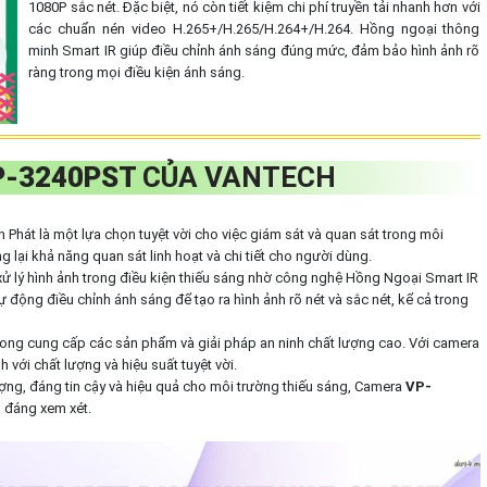
1080P sắc nét. Đặc biệt, nó còn tiết kiệm chi phí truyền tải nhanh hơn với
các chuẩn nén video H.265+/H.265/H.264+/H.264. Hồng ngoại thông
minh Smart IR giúp điều chỉnh ánh sáng đúng mức, đảm bảo hình ảnh rõ
ràng trong mọi điều kiện ánh sáng.
P-3240PST
CỦA VANTECH
 Phát là một lựa chọn tuyệt vời cho việc giám sát và quan sát trong môi
 lại khả năng quan sát linh hoạt và chi tiết cho người dùng.
 lý hình ảnh trong điều kiện thiếu sáng nhờ công nghệ Hồng Ngoại Smart IR
động điều chỉnh ánh sáng để tạo ra hình ảnh rõ nét và sắc nét, kể cả trong
rong cung cấp các sản phẩm và giải pháp an ninh chất lượng cao. Với camera
 với chất lượng và hiệu suất tuyệt vời.
ợng, đáng tin cậy và hiệu quả cho môi trường thiếu sáng, Camera
VP-
n đáng xem xét.