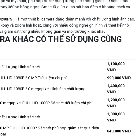
gọn và mỹ thuật, phù hợp để sử dụng trong các không gian như sảnh hoặc
xoay 360 và hồng ngoại Smart IR giúp quan sát ban đêm ở khoảng cách xa
3240PST
là một thiết bị camera đáng điểm mạnh với chất lượng hình ảnh cao,
 xoay và zoom linh hoạt, cùng với nhiều công nghệ ghi hình và thiết kế nhỏ
 và giám sát trong nhiều không gian và môi trường khác nhau.
A KHÁC CÓ THỂ SỬ DỤNG CÙNG
1,100,000
hất Lượng Hình sắc nét
VNĐ
ULL HD 1080P 2.0 MP Tiết kiệm chi phí
990,000 VNĐ
1,400,000
ULL HD 1080P 2.0 megapixel Hình ảnh chất lượng
VNĐ
1,200,000
.0 megapixel FULL HD 1080P Sắc nét tiết kiệm chi phí
VNĐ
1,000,000
hất Lượng Hình sắc nét
VNĐ
.0 MP FULL HD 1080P Sắc nét phù hợp giám sát qua điện
840,000 VNĐ
hoại