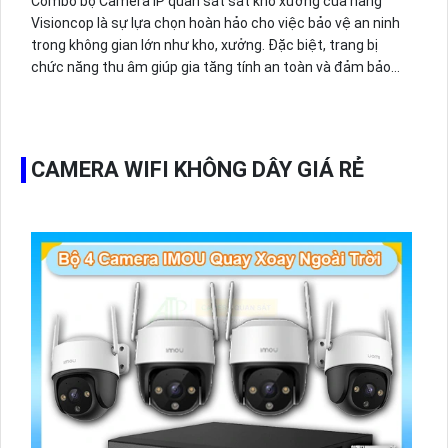
Combo bộ Camera IP quan sát sát kho xưởng của hãng
Visioncop là sự lựa chọn hoàn hảo cho việc bảo vệ an ninh
trong không gian lớn như kho, xưởng. Đặc biệt, trang bị
chức năng thu âm giúp gia tăng tính an toàn và đảm bảo
mọi hoạt động được ghi lại một cách chính xác. Sản phẩm
này sử dụng công nghệ tiên tiến trong ngành camera giám
sát, hứa hẹn mang đến sự tiện lợi và chất lượng hình ảnh
sắc nét. Với thiết kế chắc chắn và nhiều tính năng thông
CAMERA WIFI KHÔNG DÂY GIÁ RẺ
minh, Combo Camera IP Visioncop là sự lựa chọn hàng đầu
dành cho việc bảo vệ an ninh tại các không gian lớn.