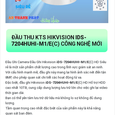
ĐẦU THU KTS HIKVISION
IDS-
7204HUHI-M1/E
(C) CÔNG NGHỆ MỚI
Đầu Ghi Camera Đầu Ghi Hikvision
iDS-7204HUHI-M1/E
(C) HD Siêu
rẻ là một sản phẩm chất lượng cao trong lĩnh vực giám sát an ninh.
Với cấu hình mạnh mẽ, đầu ghi này mang lại hình ảnh sắc nét đến tận
8MP, cho phép quan sát chi tiết các hoạt động từ xa.
Đặc biệt, đầu ghi Hikvision
iDS-7204HUHI-M1/E
(C) HD Hổ trợ HDD
cao nhất 10TB, cung cấp dung lượng lưu trữ lớn cho việc ghi lại video
thời gian dài.
Bạn có thể yên tâm lưu trữ dữ liệu mà không lo sợ không đủ dung
lượng.
Tầm quan trọng cao nhất đặc biệt của sản phẩm này là khả năng
quan sát ban đêm.