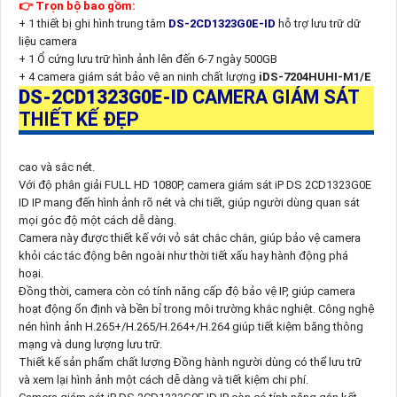
👉 Trọn bộ bao gồm:
+ 1 thiết bị ghi hình trung tâm
DS-2CD1323G0E-ID
hỗ trợ lưu trữ dữ
liệu camera
+ 1 Ổ cứng lưu trữ hình ảnh lên đến 6-7 ngày 500GB
+ 4 camera giám sát bảo vệ an ninh chất lượng
iDS-7204HUHI-M1/E
DS-2CD1323G0E-ID
CAMERA GIÁM SÁT
THIẾT KẾ ĐẸP
cao và sắc nét.
Với độ phân giải FULL HD 1080P, camera giám sát iP DS 2CD1323G0E
ID IP mang đến hình ảnh rõ nét và chi tiết, giúp người dùng quan sát
mọi góc độ một cách dễ dàng.
Camera này được thiết kế với vỏ sắt chắc chắn, giúp bảo vệ camera
khỏi các tác động bên ngoài như thời tiết xấu hay hành động phá
hoại.
Đồng thời, camera còn có tính năng cấp độ bảo vệ IP, giúp camera
hoạt động ổn định và bền bỉ trong môi trường khắc nghiệt. Công nghệ
nén hình ảnh H.265+/H.265/H.264+/H.264 giúp tiết kiệm băng thông
mạng và dung lượng lưu trữ.
Thiết kế sản phẩm chất lượng Đồng hành người dùng có thể lưu trữ
và xem lại hình ảnh một cách dễ dàng và tiết kiệm chi phí.