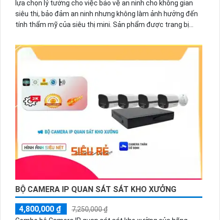
lựa chọn lý tưởng cho việc bảo vệ an ninh cho không gian
siêu thi, bảo đảm an ninh nhưng không làm ảnh hưởng đến
tính thẩm mỹ của siêu thị mini. Sản phẩm được trang bị
chống nước, phục vụ hiệu quả dưới mọi điều kiện thời tiết.
Với chiết khấu cao, sản phẩm không chỉ đảm bảo chất
lượng hình ảnh màu sắc trung thực mà còn mang đến sự
tiện lợi và an tâm cho người dùng. Đặc biệt, giá cả hợp lý
giúp tiết kiệm chi phí nhưng vẫn đảm bảo được tính năng và
hiệu suất giám sát tốt nhất.
BỘ CAMERA IP QUAN SÁT SÁT KHO XƯỞNG
4,800,000 ₫
7,250,000 ₫