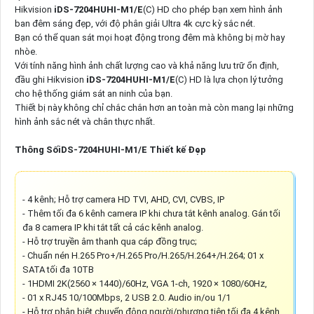
Hikvision
iDS-7204HUHI-M1/E
(C) HD cho phép bạn xem hình ảnh
ban đêm sáng đẹp, với độ phân giải Ultra 4k cực kỳ sắc nét.
Bạn có thể quan sát mọi hoạt động trong đêm mà không bị mờ hay
nhòe.
Với tính năng hình ảnh chất lượng cao và khả năng lưu trữ ổn định,
đầu ghi Hikvision
iDS-7204HUHI-M1/E
(C) HD là lựa chọn lý tưởng
cho hệ thống giám sát an ninh của bạn.
Thiết bị này không chỉ chắc chắn hơn an toàn mà còn mang lại những
hình ảnh sắc nét và chân thực nhất.
Thông SốiDS-7204HUHI-M1/E Thiết kế Đẹp
- 4 kênh; Hỗ trợ camera HD TVI, AHD, CVI, CVBS, IP
- Thêm tối đa 6 kênh camera IP khi chưa tắt kênh analog. Gán tối
đa 8 camera IP khi tắt tất cả các kênh analog.
- Hỗ trợ truyền âm thanh qua cáp đồng trục;
- Chuẩn nén H.265 Pro+/H.265 Pro/H.265/H.264+/H.264; 01 x
SATA tối đa 10TB
- 1HDMI 2K(2560 × 1440)/60Hz, VGA 1-ch, 1920 × 1080/60Hz,
- 01 x RJ45 10/100Mbps, 2 USB 2.0. Audio in/ou 1/1
- Hỗ trợ phân biệt chuyển động người/phương tiện tối đa 4 kênh