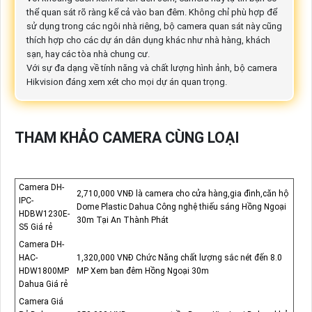
thể quan sát rõ ràng kể cả vào ban đêm. Không chỉ phù hợp để
sử dụng trong các ngôi nhà riêng, bộ camera quan sát này cũng
thích hợp cho các dự án dân dụng khác như nhà hàng, khách
sạn, hay các tòa nhà chung cư.
Với sự đa dạng về tính năng và chất lượng hình ảnh, bộ camera
Hikvision đáng xem xét cho mọi dự án quan trọng.
THAM KHẢO CAMERA CÙNG LOẠI
Camera DH-
2,710,000 VNĐ là camera cho cửa hàng,gia đình,căn hộ
IPC-
Dome Plastic Dahua Công nghệ thiếu sáng Hồng Ngoại
HDBW1230E-
30m Tại An Thành Phát
S5 Giá rẻ
Camera DH-
HAC-
1,320,000 VNĐ Chức Năng chất lượng sắc nét đến 8.0
HDW1800MP
MP Xem ban đêm Hồng Ngoại 30m
Dahua Giá rẻ
Camera Giá