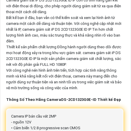
Camera giám sát iP DS 2CD1323G0E ID IP còn có tính năng gắn kết
với điện thoại di động, cho phép người dùng giám sát từ xa qua điện
thoại một cách dễ dàng.
Bất kể bạn ở đâu, bạn vẫn có thể kiểm soát và xem lại hình ảnh từ
camera một cách dễ dàng và thuận tiện. Với công nghệ cập nhật mới
nhất là IP, camera giám sát iP DS 2CD1323G0E ID IP Tin hơn chất
lượng hình ảnh cao, màu sắc trung thực và khả năng nhìn rõ vào ban
đêm.
Thiết kế sản phẩm chất lượng Đồng hành người dùng theo dõi được
mọi hoạt động xảy ra trong khu vực giám sát. camera giám sát iP DS
2CD1323G0E ID IP là một sản phẩm camera giám sát chất lượng, sắc
nét với độ phân giải FULL HD 1080P.
Với công nghệ nén hình ảnh tiên tiến, tích hợp các tính năng thông
minh và khả năng kết nối với điện thoại, camera này mang đến cho
người dùng sự thuận tiện và an ninh tối ưu trong việc giám sát và bảo
vệ môi trường sống và công việc của mình.
Thông Số Theo Hãng CameraDS-2CD1323G0E-ID Thiết kế Đẹp
Camera IP bán cầu vát 2MP
- nguồn 12V
• Cảm biến 1/2.8 progressive scan CMOS