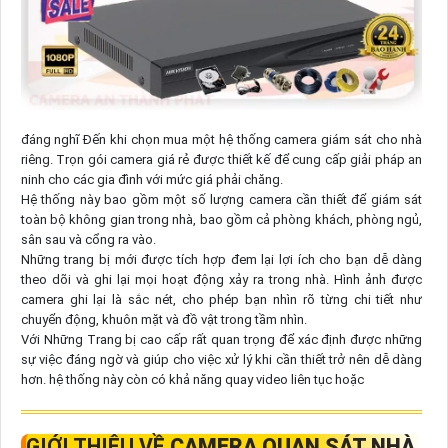
đáng nghĩ Đến khi chọn mua một hệ thống camera giám sát cho nhà
riêng. Trọn gói camera giá rẻ được thiết kế để cung cấp giải pháp an
ninh cho các gia đình với mức giá phải chăng.
Hệ thống này bao gồm một số lượng camera cần thiết để giám sát
toàn bộ không gian trong nhà, bao gồm cả phòng khách, phòng ngủ,
sân sau và cổng ra vào.
Những trang bị mới được tích hợp đem lại lợi ích cho bạn dễ dàng
theo dõi và ghi lại mọi hoạt động xảy ra trong nhà. Hình ảnh được
camera ghi lại là sắc nét, cho phép bạn nhìn rõ từng chi tiết như
chuyển động, khuôn mặt và đồ vật trong tầm nhìn.
Với Những Trang bị cao cấp rất quan trọng để xác định được những
sự việc đáng ngờ và giúp cho việc xử lý khi cần thiết trở nên dễ dàng
hơn. hệ thống này còn có khả năng quay video liên tục hoặc
GIỚI THIỆU VỀ
CAMERA QUAN SÁT NHÀ