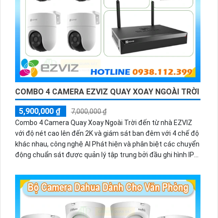
COMBO 4 CAMERA EZVIZ QUAY XOAY NGOÀI TRỜI
5,900,000 ₫
7,000,000 ₫
Combo 4 Camera Quay Xoay Ngoài Trời đến từ nhà EZVIZ
với độ nét cao lên đến 2K và giám sát ban đêm với 4 chế độ
khác nhau, công nghệ AI Phát hiện và phân biệt các chuyển
động chuẩn sát được quản lý tập trung bởi đầu ghi hình IP
WiFi