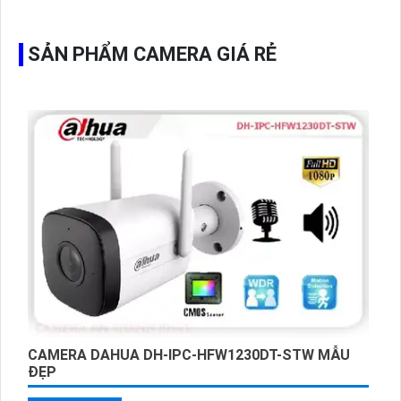
hình ổ cứng hỗ trợ xem qua tivi.
SẢN PHẨM CAMERA GIÁ RẺ
CAMERA DAHUA DH-IPC-HFW1230DT-STW MẪU
ĐẸP