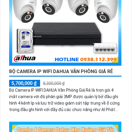
BỘ CAMERA IP WIFI DAHUA VĂN PHÒNG GIÁ RẺ
5,700,000 ₫
8,300,000 ₫
Bộ Camera IP WIFI DAHUA Văn Phòng Giá Rẻ là trọn gói 4
mắt camera với độ phân giải 3MP được quản lý bở đầu ghi
hình 4 kênh Ip và lưu trữ video giám sát tập trung về ổ cứng
trong đầu ghi hình với đầy đủ các chưc năng như AI Phát
hiện chuyển động, đàm thoại âm thanh 2 chiều và giám sát
có màu vào ban đêm