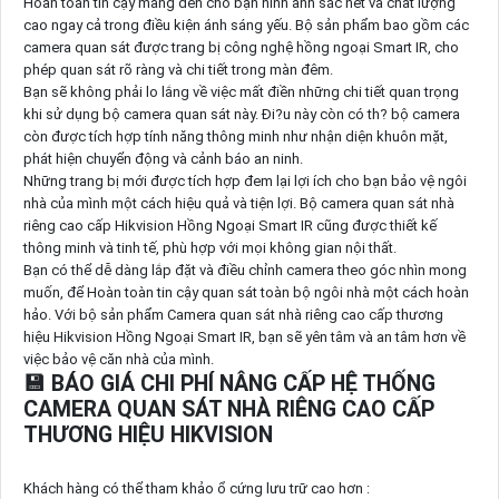
Hoàn toàn tin cậy mang đến cho bạn hình ảnh sắc nét và chất lượng
cao ngay cả trong điều kiện ánh sáng yếu. Bộ sản phẩm bao gồm các
camera quan sát được trang bị công nghệ hồng ngoại Smart IR, cho
phép quan sát rõ ràng và chi tiết trong màn đêm.
Bạn sẽ không phải lo lắng về việc mất điền những chi tiết quan trọng
khi sử dụng bộ camera quan sát này. Ði?u này còn có th? bộ camera
còn được tích hợp tính năng thông minh như nhận diện khuôn mặt,
phát hiện chuyển động và cảnh báo an ninh.
Những trang bị mới được tích hợp đem lại lợi ích cho bạn bảo vệ ngôi
nhà của mình một cách hiệu quả và tiện lợi. Bộ camera quan sát nhà
riêng cao cấp Hikvision Hồng Ngoại Smart IR cũng được thiết kế
thông minh và tinh tế, phù hợp với mọi không gian nội thất.
Bạn có thể dễ dàng lắp đặt và điều chỉnh camera theo góc nhìn mong
muốn, để Hoàn toàn tin cậy quan sát toàn bộ ngôi nhà một cách hoàn
hảo. Với bộ sản phẩm Camera quan sát nhà riêng cao cấp thương
hiệu Hikvision Hồng Ngoại Smart IR, bạn sẽ yên tâm và an tâm hơn về
việc bảo vệ căn nhà của mình.
💾 BÁO GIÁ CHI PHÍ NÂNG CẤP HỆ THỐNG
CAMERA QUAN SÁT NHÀ RIÊNG CAO CẤP
THƯƠNG HIỆU HIKVISION
Khách hàng có thể tham khảo ổ cứng lưu trữ cao hơn :