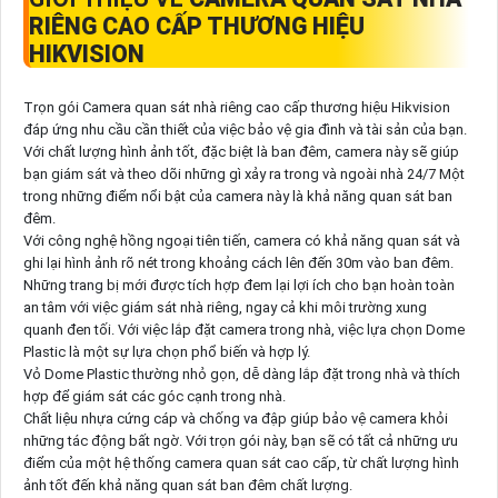
RIÊNG CAO CẤP THƯƠNG HIỆU
HIKVISION
Trọn gói Camera quan sát nhà riêng cao cấp thương hiệu Hikvision
đáp ứng nhu cầu cần thiết của việc bảo vệ gia đình và tài sản của bạn.
Với chất lượng hình ảnh tốt, đặc biệt là ban đêm, camera này sẽ giúp
bạn giám sát và theo dõi những gì xảy ra trong và ngoài nhà 24/7 Một
trong những điểm nổi bật của camera này là khả năng quan sát ban
đêm.
Với công nghệ hồng ngoại tiên tiến, camera có khả năng quan sát và
ghi lại hình ảnh rõ nét trong khoảng cách lên đến 30m vào ban đêm.
Những trang bị mới được tích hợp đem lại lợi ích cho bạn hoàn toàn
an tâm với việc giám sát nhà riêng, ngay cả khi môi trường xung
quanh đen tối. Với việc lắp đặt camera trong nhà, việc lựa chọn Dome
Plastic là một sự lựa chọn phổ biến và hợp lý.
Vỏ Dome Plastic thường nhỏ gọn, dễ dàng lắp đặt trong nhà và thích
hợp để giám sát các góc cạnh trong nhà.
Chất liệu nhựa cứng cáp và chống va đập giúp bảo vệ camera khỏi
những tác động bất ngờ. Với trọn gói này, bạn sẽ có tất cả những ưu
điểm của một hệ thống camera quan sát cao cấp, từ chất lượng hình
ảnh tốt đến khả năng quan sát ban đêm chất lượng.