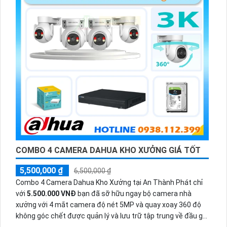
COMBO 4 CAMERA DAHUA KHO XƯỞNG GIÁ TỐT
5,500,000 ₫
6,500,000 ₫
Combo 4 Camera Dahua Kho Xưởng tại An Thành Phát chỉ
với
5.500.000 VNĐ
bạn đã sỡ hữu ngay bộ camera nhà
xưởng với 4 mắt camera độ nét 5MP và quay xoay 360 độ
không góc chết được quản lý và lưu trữ tập trung về đầu ghi