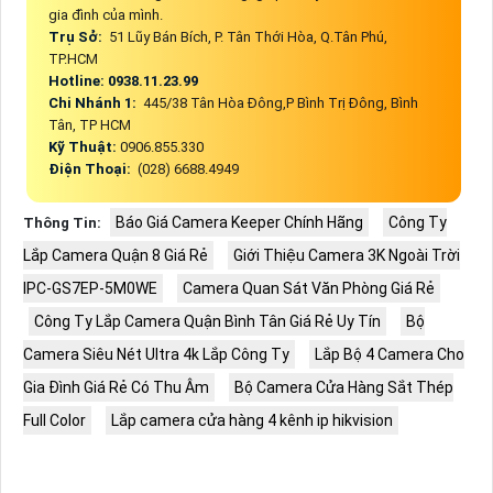
gia đình của mình.
Trụ Sở:
51 Lũy Bán Bích, P. Tân Thới Hòa, Q.Tân Phú,
TP.HCM
Hotline: 0938.11.23.99
Chi Nhánh 1:
445/38 Tân Hòa Đông,P Bình Trị Đông, Bình
Tân, TP HCM
Kỹ Thuật:
0906.855.330
Điện Thoại:
(028) 6688.4949
Báo Giá Camera Keeper Chính Hãng
Công Ty
Thông Tin:
Lắp Camera Quận 8 Giá Rẻ
Giới Thiệu Camera 3K Ngoài Trời
IPC-GS7EP-5M0WE
Camera Quan Sát Văn Phòng Giá Rẻ
Công Ty Lắp Camera Quận Bình Tân Giá Rẻ Uy Tín
Bộ
Camera Siêu Nét Ultra 4k Lắp Công Ty
Lắp Bộ 4 Camera Cho
Gia Đình Giá Rẻ Có Thu Âm
Bộ Camera Cửa Hàng Sắt Thép
Full Color
Lắp camera cửa hàng 4 kênh ip hikvision