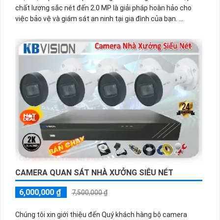
chất lượng sắc nét đến 2.0 MP là giải pháp hoàn hảo cho
việc bảo vệ và giám sát an ninh tại gia đình của bạn.
Bộ camera này được tích hợp công nghệ ghi âm, cho phép
bạn không chỉ quan sát hình ảnh mà còn nghe rõ âm thanh
trong phạm vi mà camera có thể quan sát.
Đặc điểm nổi bật của bộ camera này là chất lượng hình ảnh
sắc nét lên đến 2.0 MP, mang lại hình ảnh rõ ràng và chi tiết.
Bạn có thể quan sát ngày và đêm mà không bị mờ hay mờ
sáng.
Bộ camera này cũng có khả năng chống ngược sáng tốt,
giúp bạn dễ dàng nhìn rõ hình ảnh trong mọi tình huống ánh
sáng khác nhau.
Bên cạnh đó, bộ camera quan sát gia đình này còn được
trang bị tính năng hồng ngoại, cho phép quan sát trong điều
kiện ánh sáng tối mà vẫn
CAMERA QUAN SÁT NHÀ XƯỞNG SIÊU NÉT
6,000,000 ₫
7,500,000 ₫
Chúng tôi xin giới thiệu đến Quý khách hàng bộ camera