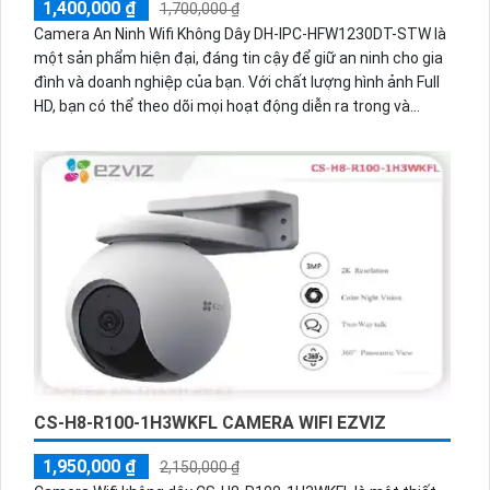
1,400,000 ₫
1,700,000 ₫
Camera An Ninh Wifi Không Dây DH-IPC-HFW1230DT-STW là
một sản phẩm hiện đại, đáng tin cậy để giữ an ninh cho gia
đình và doanh nghiệp của bạn. Với chất lượng hình ảnh Full
HD, bạn có thể theo dõi mọi hoạt động diễn ra trong và
ngoài nhà một cách rõ ràng. Thiết kế không dây giúp dễ
dàng lắp đặt và điều chỉnh camera. Đặc biệt, camera này
kết nối với ứng dụng di động thông qua wifi, cho phép bạn
xem trực tiếp hình ảnh và cảnh báo bất kỳ khi nào bạn
muốn. Đảm bảo an ninh cho ngôi nhà và tài sản của bạn.
CS-H8-R100-1H3WKFL CAMERA WIFI EZVIZ
1,950,000 ₫
2,150,000 ₫