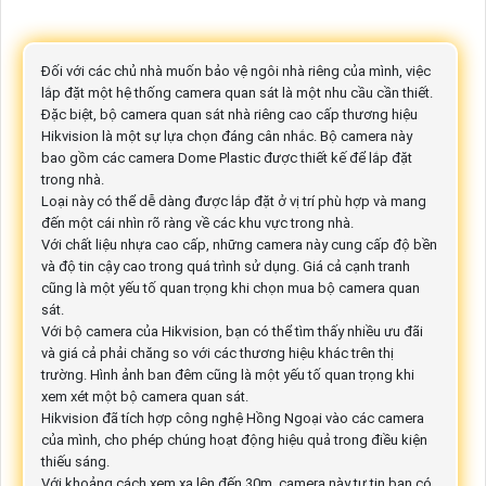
Đối với các chủ nhà muốn bảo vệ ngôi nhà riêng của mình, việc
lắp đặt một hệ thống camera quan sát là một nhu cầu cần thiết.
Đặc biệt, bộ camera quan sát nhà riêng cao cấp thương hiệu
Hikvision là một sự lựa chọn đáng cân nhắc. Bộ camera này
bao gồm các camera Dome Plastic được thiết kế để lắp đặt
trong nhà.
Loại này có thể dễ dàng được lắp đặt ở vị trí phù hợp và mang
đến một cái nhìn rõ ràng về các khu vực trong nhà.
Với chất liệu nhựa cao cấp, những camera này cung cấp độ bền
và độ tin cậy cao trong quá trình sử dụng. Giá cả cạnh tranh
cũng là một yếu tố quan trọng khi chọn mua bộ camera quan
sát.
Với bộ camera của Hikvision, bạn có thể tìm thấy nhiều ưu đãi
và giá cả phải chăng so với các thương hiệu khác trên thị
trường. Hình ảnh ban đêm cũng là một yếu tố quan trọng khi
xem xét một bộ camera quan sát.
Hikvision đã tích hợp công nghệ Hồng Ngoại vào các camera
của mình, cho phép chúng hoạt động hiệu quả trong điều kiện
thiếu sáng.
Với khoảng cách xem xa lên đến 30m, camera này tự tin bạn có