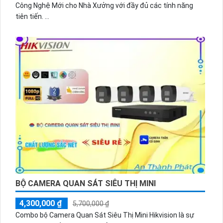
Công Nghệ Mới cho Nhà Xưởng với đầy đủ các tính năng
tiên tiến.
Bộ camera này được tích hợp với Công nghệ hình ảnh sắc
nét, giúp ghi lại các hình ảnh chất lượng cao và rõ nét.
Độ phân giải Ultra 2k của camera cung cấp một trải nghiệm
hình ảnh tuyệt vời, cho phép Quý khách hàng xem đường
dẫn rõ ràng và chi tiết.
Bên cạnh đó, chúng tôi cam kết mang đến giá cả siêu rẻ
cho bộ camera này, nhằm đáp ứng nhu cầu giám sát của
Quý khách hàng một cách hiệu quả và tiết kiệm chi phí.
Cam kết chất lượng sản phẩm và dịch vụ của chúng tôi, Quý
khách hàng sẽ hoàn toàn hài lòng với bộ camera Công Nghệ
Mới cho Nhà Xưởng này.
BỘ CAMERA QUAN SÁT SIÊU THỊ MINI
4,300,000 ₫
5,700,000 ₫
Combo bộ Camera Quan Sát Siêu Thị Mini Hikvision là sự