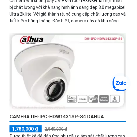
Camera Wifi không dây CS-H8-R100-1H3WKFL là một thiết
bị chất lượng với khả năng hình ảnh sáng đẹp 3.0 megapixel
Ultra 2k lite. Với giá thành rẻ, nó cung cấp chất lượng cao và
tiết kiệm băng thông. Đặc biệt, camera này có khả năng
hồng ngoại thông minh Smart IR, mang lại chất lượng hình
ảnh tốt ban đêm với tầm nhìn hồng ngoại 30m. Được thiết
kế phù hợp cho việc giám sát công trình, vỏ plastic chắc
chắn. Tích hợp công nghệ IP Wifi, việc nâng cấp hệ thống
camera trở nên dễ dàng. Bên cạnh đó, thiết bị còn có khả
năng thu âm cao cấp, tạo thêm lợi thế trong việc giám sát.
CAMERA DH-IPC-HDW1431SP-S4 DAHUA
1,780,000 ₫
2,540,000 ₫
Được thiết kế để đáp ứng nhu cầu giám sát chất lượng cao,