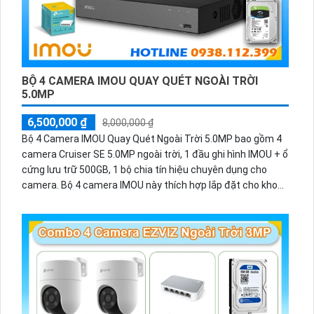
BỘ 4 CAMERA IMOU QUAY QUÉT NGOÀI TRỜI
5.0MP
6,500,000 ₫
8,000,000 ₫
Bộ 4 Camera IMOU Quay Quét Ngoài Trời 5.0MP bao gồm 4
camera Cruiser SE 5.0MP ngoài trời, 1 đầu ghi hình IMOU + ổ
cứng lưu trữ 500GB, 1 bộ chia tín hiệu chuyên dụng cho
camera. Bộ 4 camera IMOU này thích hợp lắp đặt cho kho
hàng, nhà xưởng, khu phố và khu vực cần giám sát ngoài
trời.