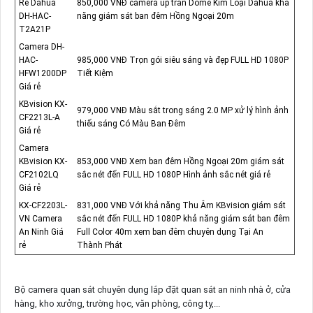
Rẻ Dahua
850,000 VNĐ camera up trần Dome Kim Loại Dahua khả
DH-HAC-
năng giám sát ban đêm Hồng Ngoại 20m
T2A21P
Camera DH-
HAC-
985,000 VNĐ Trọn gói siêu sáng và đẹp FULL HD 1080P
HFW1200DP
Tiết Kiệm
Giá rẻ
KBvision KX-
979,000 VNĐ Màu sắt trong sáng 2.0 MP xử lý hình ảnh
CF2213L-A
thiếu sáng Có Màu Ban Đêm
Giá rẻ
Camera
KBvision KX-
853,000 VNĐ Xem ban đêm Hồng Ngoại 20m giám sát
CF2102LQ
sắc nét đến FULL HD 1080P Hình ảnh sắc nét giá rẻ
Giá rẻ
KX-CF2203L-
831,000 VNĐ Với khả năng Thu Âm KBvision giám sát
VN Camera
sắc nét đến FULL HD 1080P khả năng giám sát ban đêm
An Ninh Giá
Full Color 40m xem ban đêm chuyên dụng Tại An
rẻ
Thành Phát
Bộ camera quan sát chuyên dụng lắp đặt quan sát an ninh nhà ở, cửa
hàng, kho xưởng, trường học, văn phòng, công ty,...