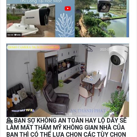
💁 BẠN SỢ KHÔNG AN TOÀN HAY LỘ DÂY SẼ
LÀM MẤT THẨM MỸ KHÔNG GIAN NHÀ CỦA
BẠN THÌ CÓ THỂ LỰA CHỌN CÁC TÙY CHỌN