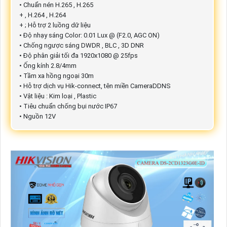
• Chuẩn nén H.265 , H.265
+ , H.264 , H.264
+ ; Hỗ trợ 2 luồng dữ liệu
• Độ nhạy sáng Color: 0.01 Lux @ (F2.0, AGC ON)
• Chống ngược sáng DWDR , BLC , 3D DNR
• Độ phân giải tối đa 1920x1080 @ 25fps
• Ống kính 2.8/4mm
• Tầm xa hồng ngoại 30m
• Hỗ trợ dịch vụ Hik-connect, tên miền CameraDDNS
• Vật liệu : Kim loại , Plastic
• Tiêu chuẩn chống bụi nước IP67
• Nguồn 12V