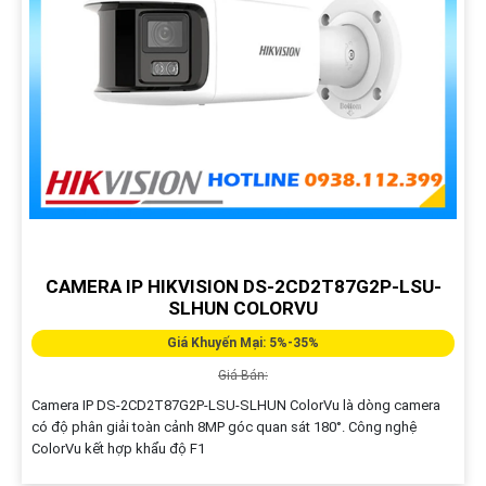
CAMERA IP HIKVISION DS-2CD2T87G2P-LSU-
SLHUN COLORVU
Giá Khuyến Mại: 5%-35%
Giá Bán:
Camera IP DS-2CD2T87G2P-LSU-SLHUN ColorVu là dòng camera
có độ phân giải toàn cảnh 8MP góc quan sát 180°. Công nghệ
ColorVu kết hợp khẩu độ F1