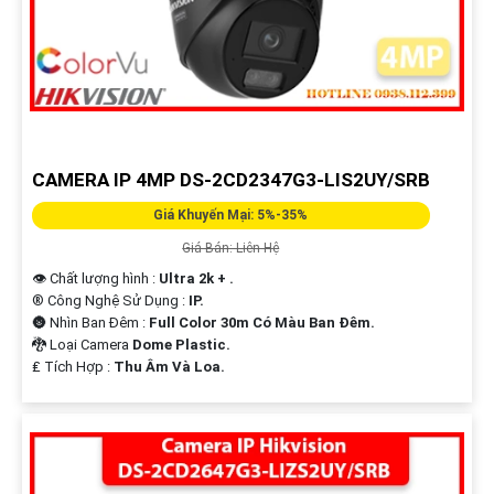
CAMERA IP 4MP DS-2CD2347G3-LIS2UY/SRB
Giá Khuyến Mại: 5%-35%
Giá Bán: Liên Hệ
👁 Chất lượng hình :
Ultra 2k + .
®️ Công Nghệ Sử Dụng :
IP.
🌚 Nhìn Ban Đêm :
Full Color 30m Có Màu Ban Ðêm.
🐉️ Loại Camera
Dome Plastic.
️₤ Tích Hợp :
Thu Âm Và Loa.