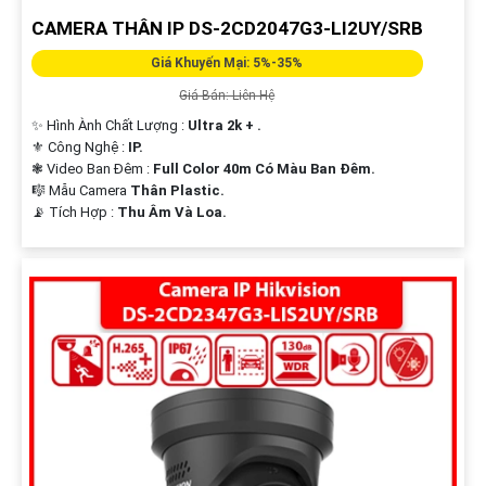
CAMERA THÂN IP DS-2CD2047G3-LI2UY/SRB
Giá Khuyến Mại: 5%-35%
Giá Bán: Liên Hệ
✨ Hình Ành Chất Lượng :
Ultra 2k + .
⚜️ Công Nghệ :
IP.
❃ Video Ban Đêm :
Full Color 40m Có Màu Ban Ðêm.
🎼️ Mẫu Camera
Thân Plastic.
️📡 Tích Hợp :
Thu Âm Và Loa.