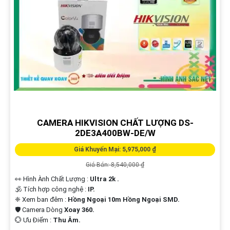
CAMERA HIKVISION CHẤT LƯỢNG DS-
2DE3A400BW-DE/W
Giá Khuyến Mại: 5,975,000 ₫
Giá Bán: 8,540,000 ₫
👀 Hình Ành Chất Lượng :
Ultra 2k .
🕉️ Tích hợp công nghệ :
IP.
❈ Xem ban đêm :
Hồng Ngoại 10m Hồng Ngoại SMD.
🛡 Camera Dòng
Xoay 360.
️💮 Ưu Điểm :
Thu Âm.