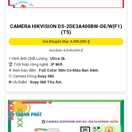
CAMERA HIKVISION DS-2DE3A400BW-DE/W(F1)
(T5)
Giá Khuyến Mại: 6,580,000 ₫
Giá Bán: 8,540,000 ₫
️⚡ Hình Ành Chất Lượng :
Ultra 2k .
🏆 Tích hợp công nghệ :
IP Wifi.
❈ Xem ban đêm :
Full Color 30m Có Màu Ban Đêm.
💦 Camera Dòng
Xoay 360.
️✤ Ưu Điểm :
Xoay 360 Thu Âm.