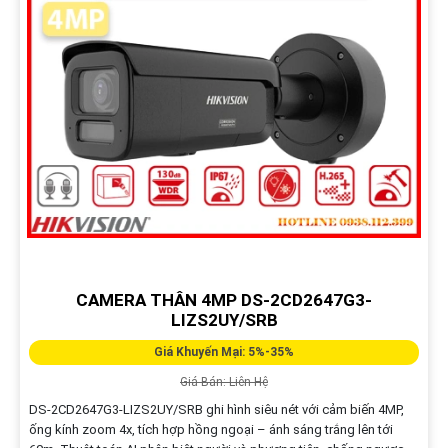
CAMERA THÂN 4MP DS-2CD2647G3-
LIZS2UY/SRB
Giá Khuyến Mại: 5%-35%
Giá Bán: Liên Hệ
DS-2CD2647G3-LIZS2UY/SRB ghi hình siêu nét với cảm biến 4MP,
ống kính zoom 4x, tích hợp hồng ngoại – ánh sáng trắng lên tới