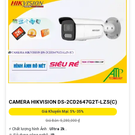
CAMERA HIKVISION DS-2CD2647G2T-LZS(C)
Giá Khuyến Mại: 5%-35%
Giá Bán: 5,280,000 ₫
️⚡ Chất lượng hình Ảnh :
Ultra 2k .
⚛️ Sử dụng công nghệ :
IP.