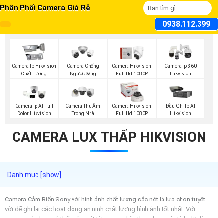
Phân Phối Camera Giá Rẻ
0938.112.399
Camera Ip Hikvision
Camera Chống
Camera Hikvision
Camera Ip 360
Chất Lượng
Ngược Sáng
Full Hd 1080P
Hikvision
Hikvision
Camera Ip AI Full
Camera Thu Âm
Camera Hikvision
Đầu Ghi Ip AI
Color Hikvision
Trong Nhà
Full Hd 1080P
Hikvision
Hikvision
CAMERA LUX THẤP HIKVISION
Camera Cảm Biến Sony với hình ảnh chất lượng sắc nét là lựa chọn tuyệt
vời để ghi lại các hoạt động an ninh chất lượng hình ảnh tốt nhất. Với