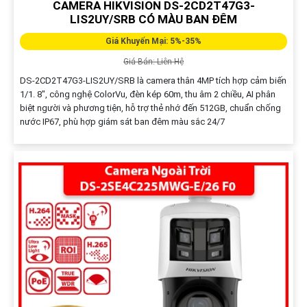
CAMERA HIKVISION DS-2CD2T47G3-
LIS2UY/SRB CÓ MÀU BAN ĐÊM
Giá Khuyến Mại: 5%-35%
Giá Bán: Liên Hệ
DS-2CD2T47G3-LIS2UY/SRB là camera thân 4MP tích hợp cảm biến
1/1. 8", công nghệ ColorVu, đèn kép 60m, thu âm 2 chiều, AI phân
biệt người và phương tiện, hỗ trợ thẻ nhớ đến 512GB, chuẩn chống
nước IP67, phù hợp giám sát ban đêm màu sắc 24/7