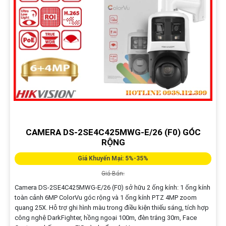
CAMERA DS-2SE4C425MWG-E/26 (F0) GÓC
RỘNG
Giá Khuyến Mại: 5%-35%
Giá Bán:
Camera DS-2SE4C425MWG-E/26 (F0) sở hữu 2 ống kính: 1 ống kính
toàn cảnh 6MP ColorVu góc rộng và 1 ống kính PTZ 4MP zoom
quang 25X. Hỗ trợ ghi hình màu trong điều kiện thiếu sáng, tích hợp
công nghệ DarkFighter, hồng ngoại 100m, đèn trắng 30m, Face