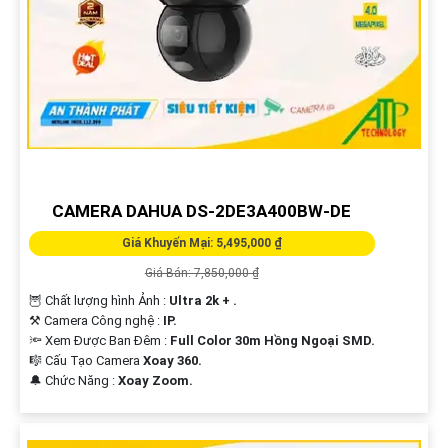
CAMERA DAHUA DS-2DE3A400BW-DE
Giá Khuyến Mại: 5,495,000 ₫
Giá Bán: 7,850,000 ₫
🦉 Chất lượng hình Ảnh :
Ultra 2k + .
⚒ Camera Công nghệ :
IP.
🔦 Xem Được Ban Đêm :
Full Color 30m Hồng Ngoại SMD.
🎼️ Cấu Tạo Camera
Xoay 360.
️🔔 Chức Năng :
Xoay Zoom.