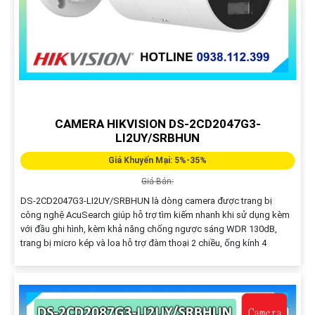
CAMERA HIKVISION DS-2CD2047G3-
LI2UY/SRBHUN
Giá Khuyến Mại: 5%-35%
Giá Bán:
DS-2CD2047G3-LI2UY/SRBHUN là dòng camera được trang bị
công nghệ AcuSearch giúp hỗ trợ tìm kiếm nhanh khi sử dụng kèm
với đầu ghi hình, kèm khả năng chống ngược sáng WDR 130dB,
trang bị micro kép và loa hỗ trợ đàm thoại 2 chiều, ống kính 4