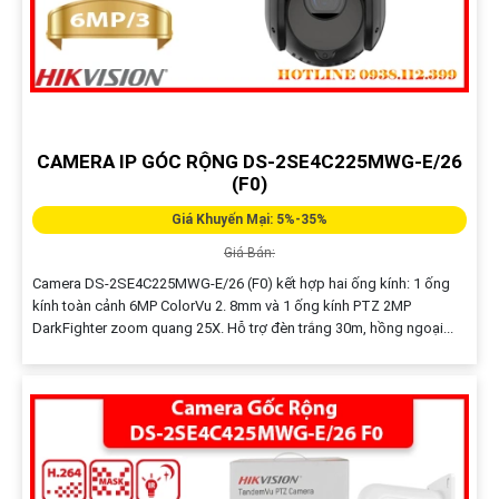
CAMERA IP GÓC RỘNG DS-2SE4C225MWG-E/26
(F0)
Giá Khuyến Mại: 5%-35%
Giá Bán:
Camera DS-2SE4C225MWG-E/26 (F0) kết hợp hai ống kính: 1 ống
kính toàn cảnh 6MP ColorVu 2. 8mm và 1 ống kính PTZ 2MP
DarkFighter zoom quang 25X. Hỗ trợ đèn trắng 30m, hồng ngoại...