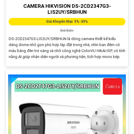
CAMERA HIKVISION DS-2CD2347G3-
LIS2UY/SRBHUN
Giá Khuyến Mại: 5%-35%
Giá Bán:
DS-2CD2347G3-LIS2UY/SRBHUN là dòng camera thiết kế kiểu
dáng dome nhỏ gọn phù hợp lắp đặt trong nhà, nhìn ban đêm có
màu bằng đèn trợ sáng và nhờ công nghệ ColorVU HikAI-ISP, có tính
năng AI giúp nhận diện người và phương tiện, tích hợp micro kép