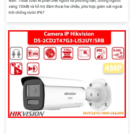
60m. Thuật toán AI phân biệt người và phương tiện, chống ngược
sáng 130dB và hỗ trợ đàm thoại hai chiều, phù hợp giám sát ngoài
trời chống nước IP67