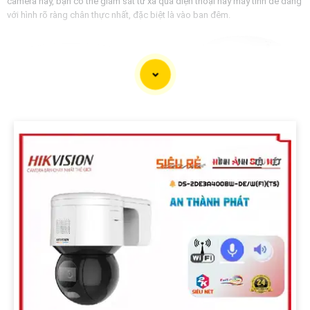
camera này, bạn có thể giám sát từ xa qua điện thoại hay máy tính dễ dàng
với hình rõ ràng chân thực nhất, đặc biệt là vào ban đêm.
'