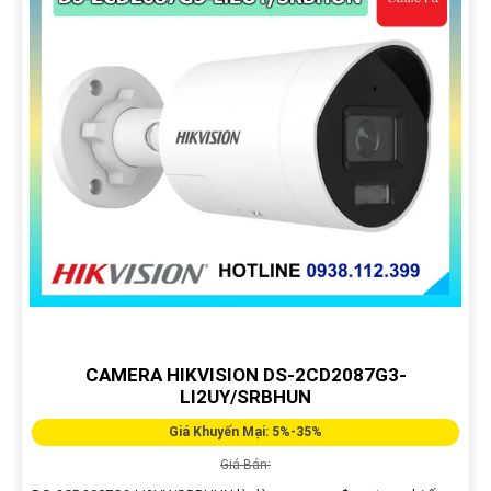
CAMERA HIKVISION DS-2CD2087G3-
LI2UY/SRBHUN
Giá Khuyến Mại: 5%-35%
Giá Bán: