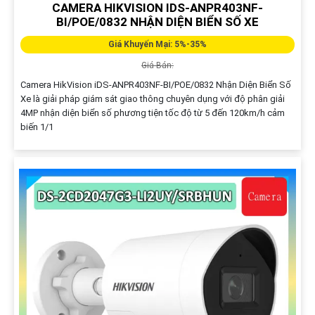
CAMERA HIKVISION IDS-ANPR403NF-
BI/POE/0832 NHẬN DIỆN BIỂN SỐ XE
Giá Khuyến Mại: 5%-35%
Giá Bán:
Camera HikVision iDS-ANPR403NF-BI/POE/0832 Nhận Diện Biển Số
Xe là giải pháp giám sát giao thông chuyên dụng với độ phân giải
4MP nhận diện biển số phương tiện tốc độ từ 5 đến 120km/h cảm
biến 1/1