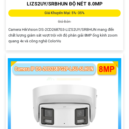
LIZS2UY/SRBHUN ĐỘ NÉT 8.0MP
Giá Khuyến Mại: 5%-35%
Giá Bán:
Camera HikVision DS-2CD2687G3-LIZS2UY/SRBHUN mang đến
chất lượng giám sát vượt trội với độ phân giải 8MP ống kính zoom
quang 4x và công nghệ ColorVu