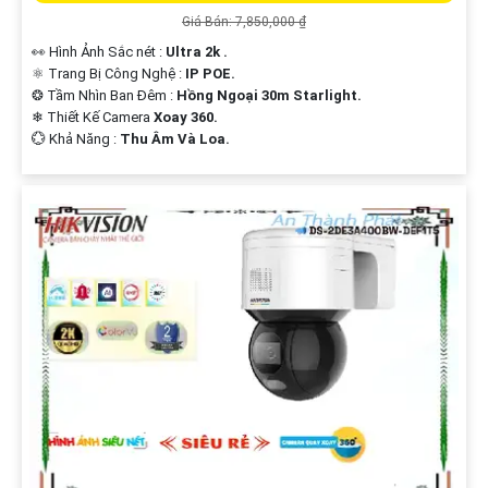
Giá Bán: 7,850,000 ₫
👀 Hình Ảnh Sắc nét :
Ultra 2k .
⚛️ Trang Bị Công Nghệ :
IP POE.
❂ Tầm Nhìn Ban Đêm :
Hồng Ngoại 30m Starlight.
❄ Thiết Kế Camera
Xoay 360.
️💮 Khả Năng :
Thu Âm Và Loa.