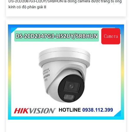
DS-2CD2087G3-LI2UY/SRBHUN là dòng camera được trang bị ống
kính có độ phân giải 8