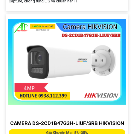
Capture, chống rung EIS và chuẩn nén H
CAMERA DS-2CD1B47G3H-LIUF/SRB HIKVISION
Giá Khuyến Mại: 5%-35%