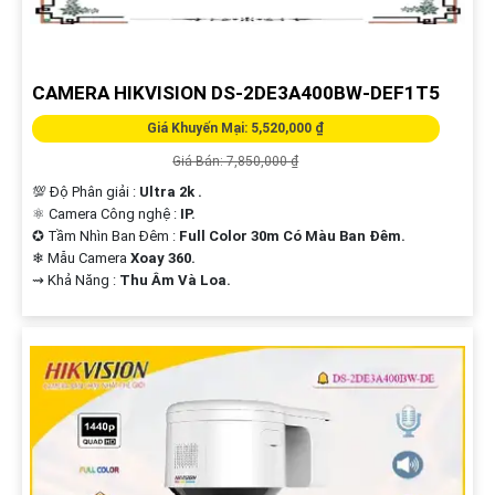
CAMERA HIKVISION DS-2DE3A400BW-DEF1T5
Giá Khuyến Mại: 5,520,000 ₫
Giá Bán: 7,850,000 ₫
💯 Độ Phân giải :
Ultra 2k .
⚛️ Camera Công nghệ :
IP.
✪ Tầm Nhìn Ban Đêm :
Full Color 30m Có Màu Ban Đêm.
❄ Mẫu Camera
Xoay 360.
️⇝ Khả Năng :
Thu Âm Và Loa.