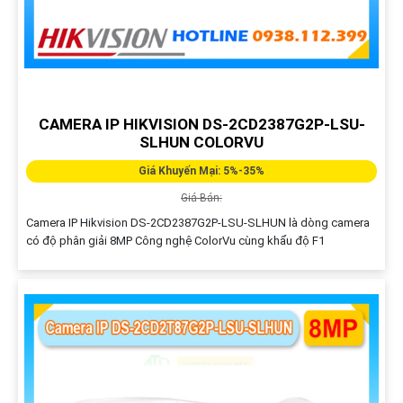
CAMERA IP HIKVISION DS-2CD2387G2P-LSU-
SLHUN COLORVU
Giá Khuyến Mại: 5%-35%
Giá Bán:
Camera IP Hikvision DS-2CD2387G2P-LSU-SLHUN là dòng camera
có độ phân giải 8MP Công nghệ ColorVu cùng khẩu độ F1