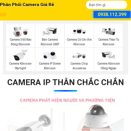
Phân Phối Camera Giá Rẻ
0938.112.399
Camera 360 Báo
Bán Camera
Camera Có Ghi Âm
Camera Thân To
Động Kbvision
Kbvision 2MP
Kbvision
Kbvision
Camera Kbvision
Camera IP Dome
Camera Chip
Camera Kbvision
Starlight
Kbviison
Acusense
Hồng Ngoại
CAMERA IP THÂN CHẮC CHẮN