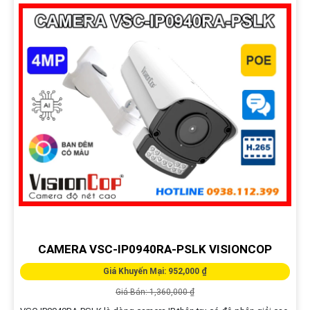
CAMERA VSC-IP0940RA-PSLK VISIONCOP
Giá Khuyến Mại: 952,000 ₫
Giá Bán: 1,360,000 ₫