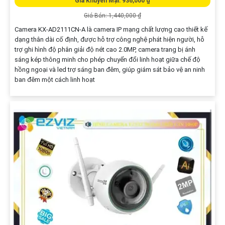
CAMERA IP POE THÂN KBVISION KX-AD2111CN-
A
Giá Khuyến Mại: 936,000 ₫
Giá Bán: 1,440,000 ₫
Camera KX-AD2111CN-A là camera IP mạng chất lượng cao thiết kế
dạng thân dài cố định, được hỗ trợ công nghệ phát hiện người, hỗ
trợ ghi hình độ phân giải độ nét cao 2.0MP, camera trang bị ánh
sáng kép thông minh cho phép chuyển đổi linh hoạt giữa chế độ
hồng ngoại và led trợ sáng ban đêm, giúp giám sát bảo vệ an ninh
ban đêm một cách linh hoạt