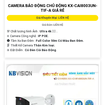
CAMERA BÁO ĐỘNG CHỦ ĐỘNG KX-CAI8003UN-
TIF-A GIÁ RẺ
Giá Khuyến Mại: LIÊN HỆ
Giá Bán: LIÊN HỆ
💯 Chất lượng hình Ảnh :
Ultra 4k 👍🏾 .
✳️ Camera Công nghệ :
IP POE.
🌚 Tầm Xa Ban Đêm :
Full Color 50m Có Màu Ban Ðêm.
🗜️ Thiết Kế Camera
Thân Kim loại.
️☣️ Đặt Điểm :
Có Ðèn Còi Báo Động.