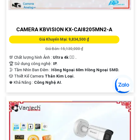
CAMERA KX-CAIF5005MN2-TIF-A CÔNG NGHỆ
AI
Giá Khuyến Mại: 9,835,800 ₫
Giá Bán: 15,132,000 ₫
Camera KX-CAiF5005MN2-TiF-A là một Camera độc đáo với sự
sáng đẹp hơn CMOS và công nghệ giám sát ban đêm Hồng Ngoại
50m, mang đến khả năng chống trộm hiệu quả vào ban đêm. Với...