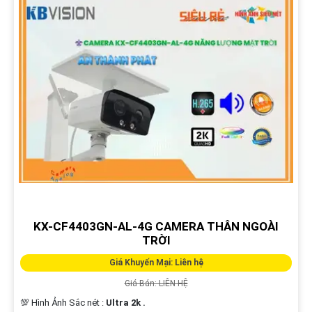
KX-CF4403GN-AL-4G CAMERA THÂN NGOÀI
TRỜI
Giá Khuyến Mại: Liên hệ
Giá Bán: LIÊN HỆ
💯 Hình Ảnh Sắc nét :
Ultra 2k .