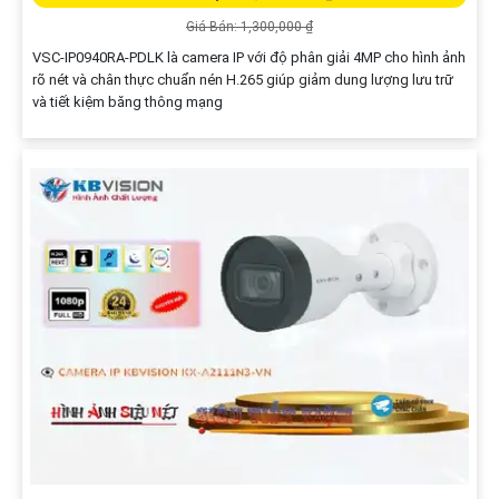
Camera An Ninh Wifi Không Dây C3N 1080P là một sản phẩm hàng
đầu trong lĩnh vực an ninh gia đình. Với độ phân giải Full HD 1080P,
camera giúp bạn quan sát mọi góc nhìn trong nhà và ngoài trời một
cách rõ ràng và sắc nét