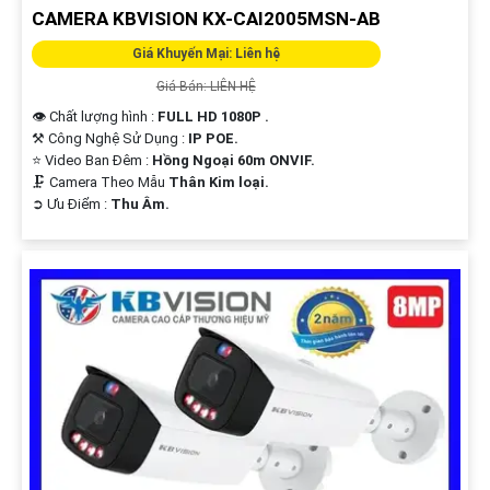
CAMERA KBVISION KX-CAI2005MSN-AB
Giá Khuyến Mại: Liên hệ
Giá Bán: LIÊN HỆ
👁 Chất lượng hình :
FULL HD 1080P .
⚒ Công Nghệ Sử Dụng :
IP POE.
⭐ Video Ban Đêm :
Hồng Ngoại 60m ONVIF.
🗜️ Camera Theo Mẫu
Thân Kim loại.
️➲ Ưu Điểm :
Thu Âm.