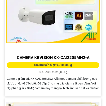
DH-IPC-HFW1230TL2-S5 CAMERA IP NGOÀI
TRỜI CHẤT LƯỢNG
Giá Khuyến Mại: 900,000 ₫
Giá Bán: 1,250,000 ₫
Camera DH-IPC-HFW1230TL2-S5 sử dụng nguồn 12V, chất lượng
HD IP, giám sát sắc nét lên đến 2.0 MP. Với công nghệ thiếu sáng
Hồng Ngoại 30m, phù hợp cho dự án dân dụng