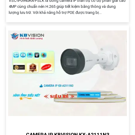
VSC-IP0940RA-PSLK là dòng camera IP thân trụ có độ phân giải cao
4MP cùng chuẩn nén H.265 giúp tiết kiệm băng thông và dung
lượng lưu trữ. Với khả năng hỗ trợ POE được trang bị...
CAMERA IP KBVISION KX-A2111N3