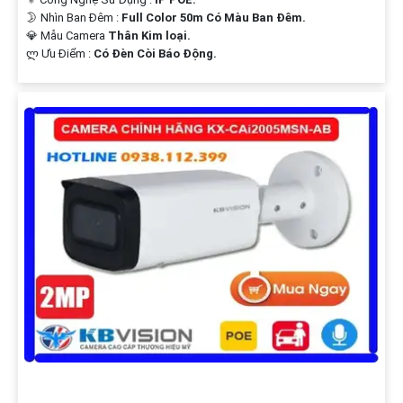
🌛 Nhìn Ban Đêm :
Full Color 50m Có Màu Ban Ðêm.
💎 Mẫu Camera
Thân Kim loại.
️ლ Ưu Điểm :
Có Ðèn Còi Báo Động.