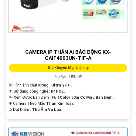
CAMERA IP THÂN AI BÁO ĐỘNG KX-
CAIF4003UN-TIF-A
Giá Khuyến Mại: Liên hệ
Giá Bán: LIÊN HỆ
🦉 Hình ảnh chất lượng :
Ultra 2k + .
⚜️ Sử dụng công nghệ :
IP POE.
🔦 Xem Được Ban Đêm :
Full Color 50m Có Màu Ban Ðêm.
❄ Camera Theo Mẫu
Thân Kim loại.
️➲ Đặt Điểm :
Thu Âm Và Loa.