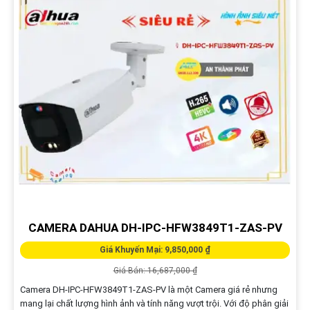
CAMERA KBVISION KX-CAI2205MN2-A
Giá Khuyến Mại: 9,910,000 ₫
Giá Bán: 12,320,000 ₫
Camera giám sát KX-CAi2205MN2-A là một Camera chất lượng cao
được thiết kế đặc biệt để đáp ứng nhu cầu giám sát ban đêm. Với