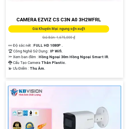
CAMERA EZVIZ CS C3N A0 3H2WFRL
Giá Khuyến Mại: ngung s₫n xu₫t
Giá Bán: 1,675,000 ₫
👀 Độ sắc nét :
FULL HD 1080P .
🏆 Công Nghệ Sử Dụng :
IP Wifi.
🔦 Xem ban đêm :
Hồng Ngoại 30m Hồng Ngoại Smart IR.
🐉️ Cấu Tạo Camera
Thân Plastic.
️💫 Ưu Điểm :
Thu Âm.