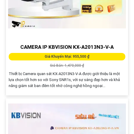
CAMERA IP KBVISION KX-A2013N3-V-A
Giá Khuyến Mại: 955,500 ₫
Giá Bán: 1,470,000 ₫
Thiết bị Camera quan sát KX-A2013N3-V-A được giới thiệu là một
lựa chọn tốt hơn so với Sony SNR1s, với sự sáng đẹp hơn và khả
năng giám sát ban đêm tốt nhờ công nghệ hồng ngoại...