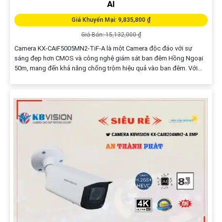
Giá Khuyến Mại: 9,850,000 ₫
Giá Bán: 16,687,000 ₫
Camera DH-IPC-HFW3849T1-ZAS-PV là một Camera giá rẻ nhưng
mang lại chất lượng hình ảnh và tính năng vượt trội. Với độ phân giải
4K Ultra HD, camera này cho phép bạn quan sát chi tiết và rõ nét
hơn bao giờ hết