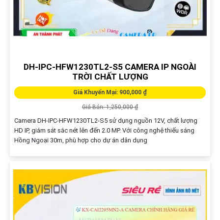
CAMERA IP KBVISION KX-A2111N3-VN
Giá Khuyến Mại: 900,000 ₫
Giá Bán: 1,185,000 ₫
Được thiết kế với công nghệ tiên tiến, camera KX-A2111N3-VN Sony
NIR đảm bảo chất lượng hình ảnh tối ưu trong điều kiện ánh sáng
yếu. Với khả năng quan sát ban đêm thông qua công...