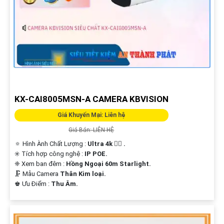
KX-CAI8005MSN-A CAMERA KBVISION
Giá Khuyến Mại: Liên hệ
Giá Bán: LIÊN HỆ
🔅 Hình Ành Chất Lượng :
Ultra 4k 👍🏾 .
✳️ Tích hợp công nghệ :
IP POE.
❈ Xem ban đêm :
Hồng Ngoại 60m Starlight.
🗜️ Mẫu Camera
Thân Kim loại.
️♚ Ưu Điểm :
Thu Âm.