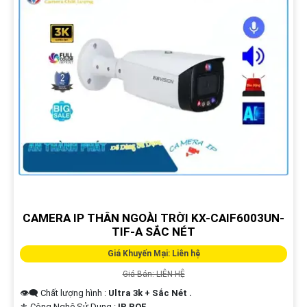
CAMERA IP THÂN NGOÀI TRỜI KX-CAIF6003UN-
TIF-A SẮC NÉT
Giá Khuyến Mại: Liên hệ
Giá Bán: LIÊN HỆ
👁️‍🗨 Chất lượng hình :
Ultra 3k + Sắc Nét .
⚜️ Công Nghệ Sử Dụng :
IP POE.