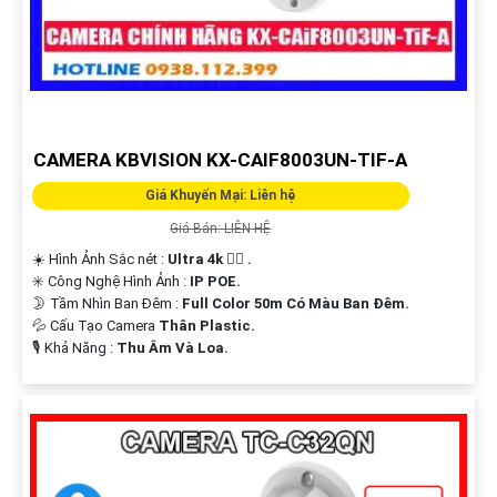
CAMERA KBVISION KX-CAIF8003UN-TIF-A
Giá Khuyến Mại: Liên hệ
Giá Bán: LIÊN HỆ
☀️ Hình Ảnh Sắc nét :
Ultra 4k 👍🏾 .
✳️ Công Nghệ Hình Ảnh :
IP POE.
🌛 Tầm Nhìn Ban Đêm :
Full Color 50m Có Màu Ban Ðêm.
💦 Cấu Tạo Camera
Thân Plastic.
️🎙 Khả Năng :
Thu Âm Và Loa.