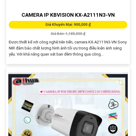
VSC-IP0940RA-PDLK CAMERA VISIONCOP (4MP)
Giá Khuyến Mại: 910,000 ₫
Giá Bán: 1,300,000 ₫
VSC-IP0940RA-PDLK là camera IP với độ phân giải 4MP cho hình ảnh
rõ nét và chân thực chuẩn nén H.265 giúp giảm dung lượng lưu trữ
và tiết kiệm băng thông mạng