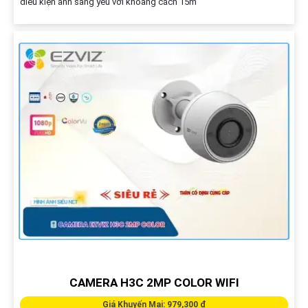
điều kiện ánh sáng yếu với khoảng cách 15m
CAMERA H3C 2MP COLOR WIFI
Giá Khuyến Mại: 979,300 ₫