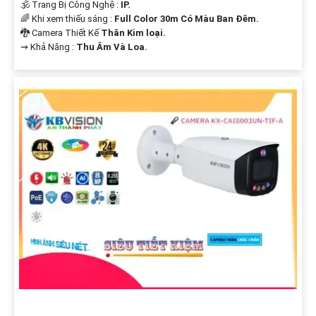
🕉️ Trang Bị Công Nghệ :
IP.
🌈 Khi xem thiếu sáng :
Full Color 30m Có Màu Ban Ðêm.
🐉️ Camera Thiết Kế
Thân Kim loại.
️⇝ Khả Năng :
Thu Âm Và Loa.