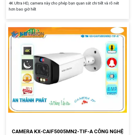
độ phân giải 2.0 MP, camera này mang lại hình ảnh sắc nét và chi tiết
CAMERA DAHUA DH-IPC-HFW3849T1-ZAS-PV