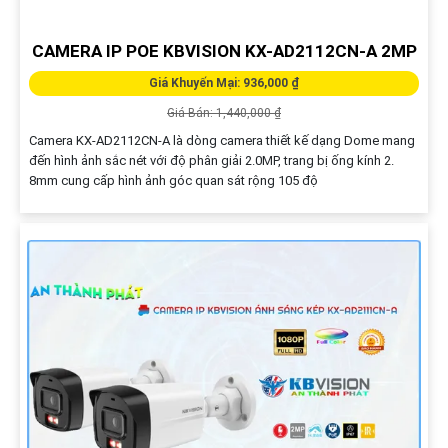
CAMERA IP POE KBVISION KX-AD2112CN-A 2MP
Giá Khuyến Mại: 936,000 ₫
Giá Bán: 1,440,000 ₫
Camera KX-AD2112CN-A là dòng camera thiết kế dạng Dome mang
đến hình ảnh sắc nét với độ phân giải 2.0MP, trang bị ống kính 2.
8mm cung cấp hình ảnh góc quan sát rộng 105 độ