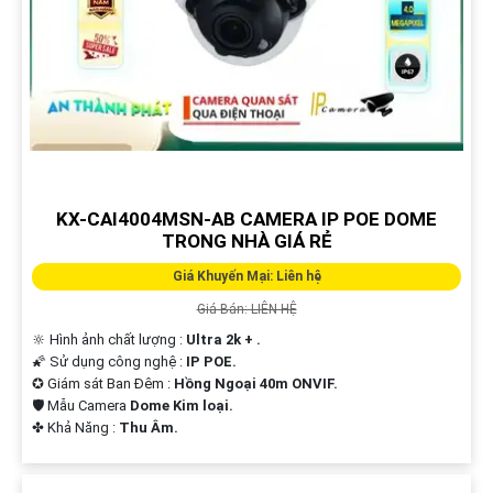
KX-CAI4004MSN-AB CAMERA IP POE DOME
TRONG NHÀ GIÁ RẺ
Giá Khuyến Mại: Liên hệ
Giá Bán: LIÊN HỆ
🔆 Hình ảnh chất lượng :
Ultra 2k + .
🌠 Sử dụng công nghệ :
IP POE.
✪ Giám sát Ban Đêm :
Hồng Ngoại 40m ONVIF.
🛡 Mẫu Camera
Dome Kim loại.
️✤ Khả Năng :
Thu Âm.