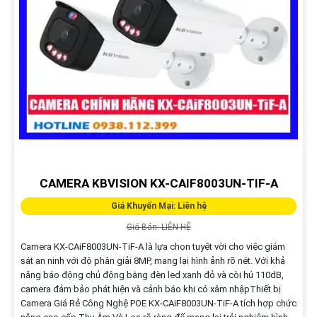
CAMERA KBVISION KX-CAIF8003UN-TIF-A
Giá Khuyến Mại: Liên hệ
Giá Bán: LIÊN HỆ
Camera KX-CAiF8003UN-TiF-A là lựa chọn tuyệt vời cho việc giám
sát an ninh với độ phân giải 8MP, mang lại hình ảnh rõ nét. Với khả
năng báo động chủ động bằng đèn led xanh đỏ và còi hú 110dB,
camera đảm bảo phát hiện và cảnh báo khi có xâm nhậpThiết bị
Camera Giá Rẻ Công Nghệ POE KX-CAiF8003UN-TiF-A tích hợp chức