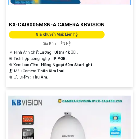
KX-CAI8005MSN-A CAMERA KBVISION
Giá Khuyến Mại: Liên hệ
Giá Bán: LIÊN HỆ
🔅 Hình Ành Chất Lượng :
Ultra 4k 👍🏾 .
✳️ Tích hợp công nghệ :
IP POE.
❈ Xem ban đêm :
Hồng Ngoại 60m Starlight.
🗜️ Mẫu Camera
Thân Kim loại.
️♚ Ưu Điểm :
Thu Âm.