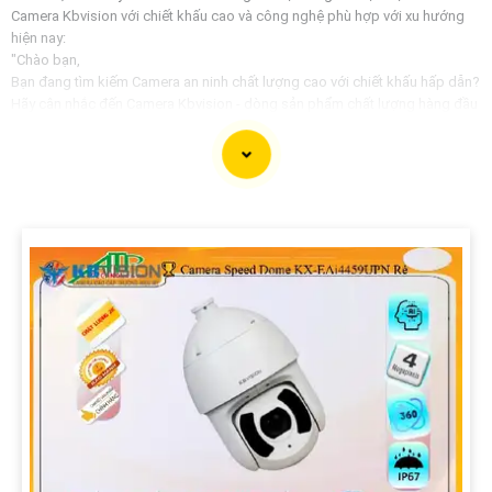
Camera Kbvision với chiết khấu cao và công nghệ phù hợp với xu hướng
hiện nay:
"Chào bạn,
Bạn đang tìm kiếm Camera an ninh chất lượng cao với chiết khấu hấp dẫn?
Hãy cân nhắc đến Camera Kbvision - dòng sản phẩm chất lượng hàng đầu
với công nghệ hiện đại phù hợp với xu hướng hiện nay.
Camera Kbvision không chỉ cung cấp hình ảnh sắc nét, chất lượng mà còn
có nhiều tính năng thông minh như hồng ngoại, cảm biến chuyển động, và
khả năng kết nối mạng linh hoạt.
Đặt mua ngay hôm nay để hưởng chiết khấu cao và bảo vệ ngôi nhà, cửa
hàng hoặc văn phòng của bạn một cách hiệu quả.
Hãy liên hệ với chúng tôi để được tư vấn chi tiết và giúp bạn lựa chọn
Camera Kbvision phù hợp nhất với nhu cầu của bạn!
Trân trọng,"
Hy vọng bạn sẽ hài lòng với bản mẫu này. Nếu bạn cần thêm sự điều chỉnh
hoặc hỗ trợ khác, đừng ngần ngại để viết lại Cung cấp cho công trình.