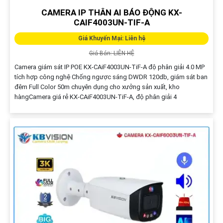
CAMERA IP THÂN AI BÁO ĐỘNG KX-
CAIF4003UN-TIF-A
Giá Khuyến Mại: Liên hệ
Giá Bán: LIÊN HỆ
Camera giám sát IP POE KX-CAiF4003UN-TiF-A độ phân giải 4.0 MP
tích hợp công nghệ Chống ngược sáng DWDR 120db, giám sát ban
đêm Full Color 50m chuyên dụng cho xưởng sản xuất, kho
hàngCamera giá rẻ KX-CAiF4003UN-TiF-A, độ phân giải 4