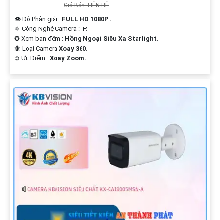
Giá Bán: LIÊN HỆ
👁 Độ Phân giải :
FULL HD 1080P .
⚛️ Công Nghệ Camera :
IP.
✪ Xem ban đêm :
Hồng Ngoại Siêu Xa Starlight.
🐜 Loại Camera
Xoay 360.
️➲ Ưu Điểm :
Xoay Zoom.