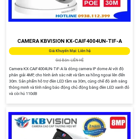
CAMERA KBVISION KX-CAIF4004UN-TIF-A
Giá Khuyến Mại: Liên hệ
Giá Bán: LIÊN HỆ
Camera KX-CAiF4004UN-TiF-A là dòng camera IP dome AI với độ
phân giải 4MP, cho hình ảnh sắc nét và tầm xa hồng ngoại lên đến
30m. Sản phẩm hỗ trợ đèn LED tầm xa 30m, cùng chế độ ánh sáng
thông minh và tính năng báo động chủ động bằng đèn LED xanh đỏ
và còi hú 110dB