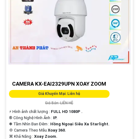
CAMERA KX-EAI2329UPN XOAY ZOOM
Giá Khuyến Mại: Liên hệ
Giá Bán: LIÊN HỆ
️⚡ Hình ảnh chất lượng :
FULL HD 1080P .
®️ Công Nghệ Hình Ảnh :
IP.
❃ Tầm Nhìn Ban Đêm :
Hồng Ngoại Siêu Xa Starlight.
💢 Camera Theo Mẫu
Xoay 360.
️⌘ Khả Năng :
Xoay Zoom.