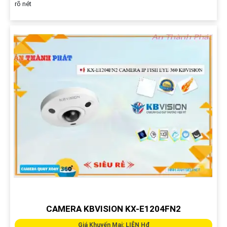
rõ nét
CAMERA KBVISION KX-E1204FN2
Giá Khuyến Mại: LIÊN H₫