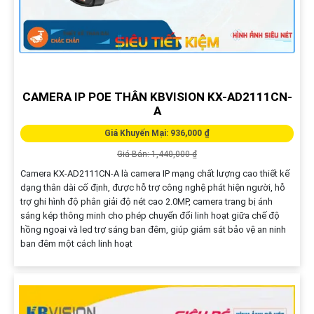
CAMERA IP POE THÂN KBVISION KX-AD2111CN-
A
Giá Khuyến Mại: 936,000 ₫
Giá Bán: 1,440,000 ₫
Camera KX-AD2111CN-A là camera IP mạng chất lượng cao thiết kế
dạng thân dài cố định, được hỗ trợ công nghệ phát hiện người, hỗ
trợ ghi hình độ phân giải độ nét cao 2.0MP, camera trang bị ánh
sáng kép thông minh cho phép chuyển đổi linh hoạt giữa chế độ
hồng ngoại và led trợ sáng ban đêm, giúp giám sát bảo vệ an ninh
ban đêm một cách linh hoạt