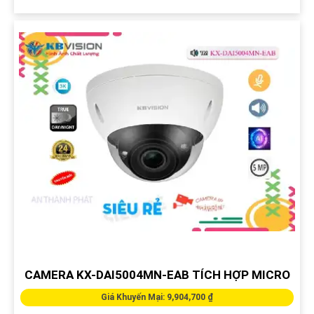
CAMERA KX-DAI5004MN-EAB TÍCH HỢP MICRO
Giá Khuyến Mại: 9,904,700 ₫