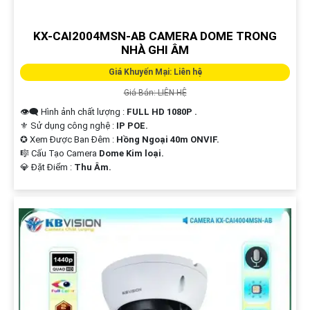
KX-CAI2004MSN-AB CAMERA DOME TRONG
NHÀ GHI ÂM
Giá Khuyến Mại: Liên hệ
Giá Bán: LIÊN HỆ
👁️‍🗨 Hình ảnh chất lượng :
FULL HD 1080P .
⚜️ Sử dụng công nghệ :
IP POE.
✪ Xem Được Ban Đêm :
Hồng Ngoại 40m ONVIF.
🎼️ Cấu Tạo Camera
Dome Kim loại.
️💎 Đặt Điểm :
Thu Âm.