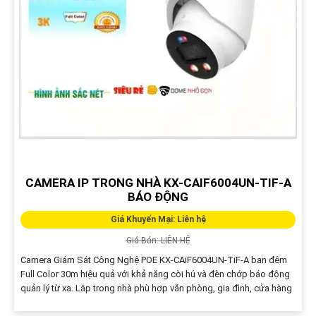
CAMERA IP TRONG NHÀ KX-CAIF6004UN-TIF-A
BÁO ĐỘNG
Giá Khuyến Mại: Liên hệ
Giá Bán: LIÊN HỆ
Camera Giám Sát Công Nghệ POE KX-CAiF6004UN-TiF-A ban đêm
Full Color 30m hiệu quả với khả năng còi hú và đèn chớp báo động
quản lý từ xa. Lắp trong nhà phù hợp văn phòng, gia đình, cửa hàng