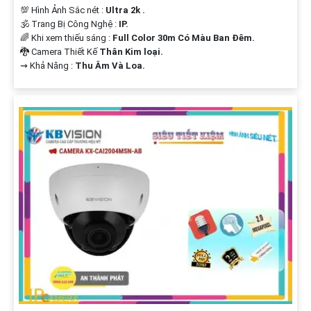
💯 Hình Ảnh Sắc nét :
Ultra 2k .
🕉️ Trang Bị Công Nghệ :
IP.
🌈 Khi xem thiếu sáng :
Full Color 30m Có Màu Ban Ðêm.
🐉️ Camera Thiết Kế
Thân Kim loại.
️⇝ Khả Năng :
Thu Âm Và Loa.