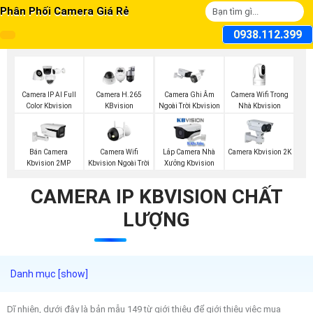
Phân Phối Camera Giá Rẻ
0938.112.399
Camera Wifi Trong
Camera IP AI Full
Camera H.265
Camera Ghi Âm
Nhà Kbvision
Color Kbvision
KBvision
Ngoài Trời Kbvision
Camera Wifi
Bán Camera
Lắp Camera Nhà
Camera Kbvision 2K
Kbvision Ngoài Trời
Kbvision 2MP
Xưởng Kbvision
CAMERA IP KBVISION CHẤT
LƯỢNG
Dĩ nhiên, dưới đây là bản mẫu 149 từ giới thiệu để giới thiệu việc mua