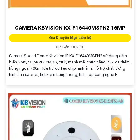
CAMERA KBVISION KX-F16440MSPN2 16MP
Giá Khuyến Mại: Liên hệ
Giá Bán: LIÊN HỆ
Camera Speed Dome Kbvision IP KX-F16440MSPN2 sử dụng cảm
biến Sony STARVIS CMOS, xử lý mạnh mẽ, chức năng PTZ đa điểm,
hồng ngoại 400m, lưu trữ dữ liệu chip hình ảnh. Hỗ trợ chất lượng
hình ảnh sắc nét, tiết kiệm băng thông, tích hợp công nghệ H