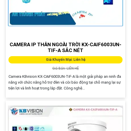
CAMERA IP THÂN NGOÀI TRỜI KX-CAIF6003UN-
TIF-A SẮC NÉT
Giá Khuyến Mại: Liên hệ
Giá Bán: LIÊN HỆ
Camera KBvision KX-CAiF6003UN-TiF-A là một giải pháp an ninh đa
năng với chức năng hỗ trợ đèn và còi báo động tại chỗ mang lại sự
tiện lợi và linh hoạt trong lắp đặt. Công nghệ...