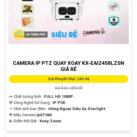
CAMERA IP PTZ QUAY XOAY KX-EAI2458LZSN
GIÁ RẺ
Giá Khuyến Mại: Liên hệ
Giá Bán: LIÊN HỆ
👀 Chất lượng hình :
FULL HD 1080P .
⚒ Công Nghệ Sử Dụng :
IP POE.
🔅 Hình ảnh ban đêm :
Hồng Ngoại Siêu Xa Starlight.
⚒ Mẫu Camera
Ip67 360.
️💫 Điểm Nỗi Bật :
Xoay Zoom.