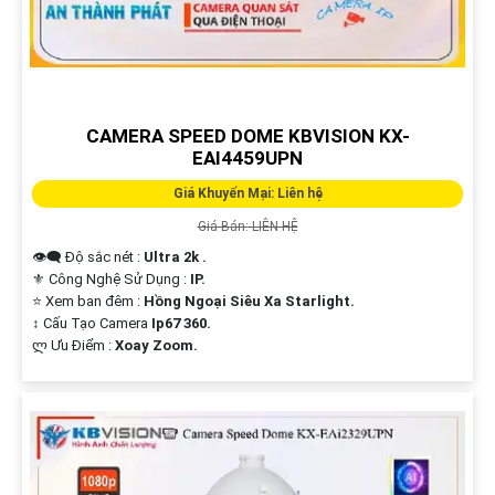
CAMERA SPEED DOME KBVISION KX-
'
EAI4459UPN
Giá Khuyến Mại: Liên hệ
Giá Bán: LIÊN HỆ
👁️‍🗨 Độ sắc nét :
Ultra 2k .
⚜️ Công Nghệ Sử Dụng :
IP.
⭐ Xem ban đêm :
Hồng Ngoại Siêu Xa Starlight.
↕️ Cấu Tạo Camera
Ip67 360.
️ლ Ưu Điểm :
Xoay Zoom.