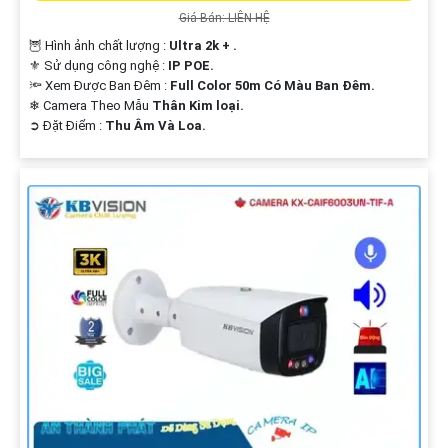
Giá Bán: LIÊN HỆ
🦉 Hình ảnh chất lượng :
Ultra 2k + .
⚜️ Sử dụng công nghệ :
IP POE.
🔦 Xem Được Ban Đêm :
Full Color 50m Có Màu Ban Ðêm.
❄ Camera Theo Mẫu
Thân Kim loại.
️➲ Đặt Điểm :
Thu Âm Và Loa.