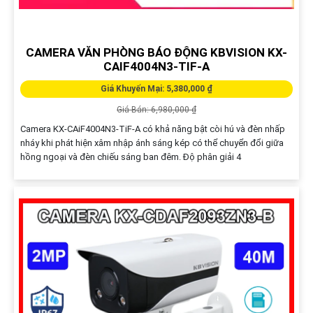
CAMERA VĂN PHÒNG BÁO ĐỘNG KBVISION KX-
CAIF4004N3-TIF-A
Giá Khuyến Mại: 5,380,000 ₫
Giá Bán: 6,980,000 ₫
Camera KX-CAiF4004N3-TiF-A có khả năng bật còi hú và đèn nhấp
nháy khi phát hiện xâm nhập ánh sáng kép có thể chuyển đổi giữa
hồng ngoại và đèn chiếu sáng ban đêm. Độ phân giải 4