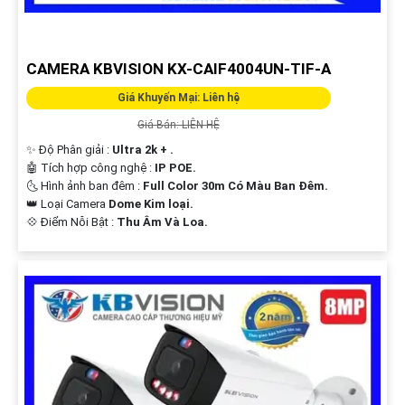
CAMERA KBVISION KX-CAIF4004UN-TIF-A
Giá Khuyến Mại: Liên hệ
Giá Bán: LIÊN HỆ
✨ Độ Phân giải :
Ultra 2k + .
🤖️ Tích hợp công nghệ :
IP POE.
🌜 Hình ảnh ban đêm :
Full Color 30m Có Màu Ban Ðêm.
👑 Loại Camera
Dome Kim loại.
️💠 Điểm Nỗi Bật :
Thu Âm Và Loa.