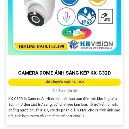
CAMERA DOME ÁNH SÁNG KÉP KX-C32D
Giá Khuyến Mại: 5%-35%
Giá Bán: liên hệ
KX-C32D là Camera An Ninh nhìn có màu ban đêm với khoảng cách
30m nhờ đèn LEd trợ sáng, với chất liệu kim loại, hỗ trợ kết nối wifi,
chống nước chuẩn IP 67, với độ phân giải 3.0MP cho ra hình ảnh sắc
nét, tích hợp micro và khe cắm thẻ nhớ 265GB