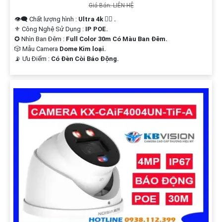
Giá Bán: LIÊN HỆ
👁️‍🗨 Chất lượng hình :
Ultra 4k 👍🏾 .
⚜️ Công Nghệ Sử Dụng :
IP POE.
✪ Nhìn Ban Đêm :
Full Color 30m Có Màu Ban Ðêm.
🎲 Mẫu Camera
Dome Kim loại.
️📡 Ưu Điểm :
Có Ðèn Còi Báo Động.