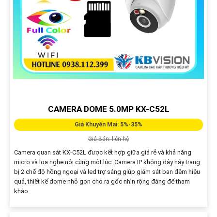
CAMERA DOME 5.0MP KX-C52L
Giá Khuyến Mại: 5%-35%
Giá Bán: liên hệ
Camera quan sát KX-C52L được kết hợp giữa giá rẻ và khả năng
micro và loa nghe nói cùng một lúc. Camera IP không dây này trang
bị 2 chế độ hồng ngoại và led trợ sáng giúp giám sát ban đêm hiệu
quả, thiết kế dome nhỏ gọn cho ra gốc nhìn rộng đáng để tham
khảo