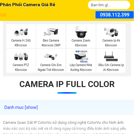
Phân Phối Camera Giá Rẻ
0938.112.399
Camera H.265
Bán Camera
Camera Zoom
Camera Ip 4k
KBvision
Kbvision 2MP
Kbvision
Kbvision
Camera PTZ
Camera Ghi Âm
Lắp Camera Nhà
Đầu Ghi Camera Ip
Kbvision
Ngoài Trời Kbvision
Xưởng Kbvision
AI Kbvision
CAMERA IP FULL COLOR
Camera Quan Sát IP ColorVu sử dụng công nghệ ColorVu cho hình ảnh
màu sắc cực kỳ sắc nét và rõ ràng ngay cả trong điều kiện ánh sáng yếu.