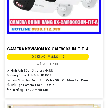
CAMERA KBVISION KX-CAIF8003UN-TIF-A
Giá Khuyến Mại: Liên hệ
Giá Bán: LIÊN HỆ
☀️ Hình Ảnh Sắc nét :
Ultra 4k 👍🏾 .
✳️ Công Nghệ Hình Ảnh :
IP POE.
🌛 Tầm Nhìn Ban Đêm :
Full Color 50m Có Màu Ban Ðêm.
💦 Cấu Tạo Camera
Thân Plastic.
️🎙 Khả Năng :
Thu Âm Và Loa.