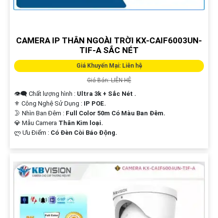
CAMERA IP THÂN NGOÀI TRỜI KX-CAIF6003UN-
TIF-A SẮC NÉT
Giá Khuyến Mại: Liên hệ
Giá Bán: LIÊN HỆ
👁️‍🗨 Chất lượng hình :
Ultra 3k + Sắc Nét .
⚜️ Công Nghệ Sử Dụng :
IP POE.
🌛 Nhìn Ban Đêm :
Full Color 50m Có Màu Ban Ðêm.
💎 Mẫu Camera
Thân Kim loại.
️ლ Ưu Điểm :
Có Ðèn Còi Báo Động.