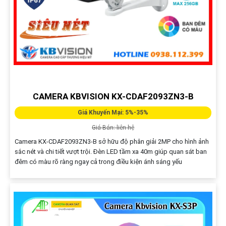
CAMERA KBVISION KX-CDAF2093ZN3-B
Giá Khuyến Mại: 5%-35%
Giá Bán: liên hệ
Camera KX-CDAF2093ZN3-B sở hữu độ phân giải 2MP cho hình ảnh
sắc nét và chi tiết vượt trội. Đèn LED tầm xa 40m giúp quan sát ban
đêm có màu rõ ràng ngay cả trong điều kiện ánh sáng yếu