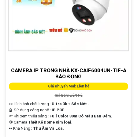
CAMERA IP TRONG NHÀ KX-CAIF6004UN-TIF-A
BÁO ĐỘNG
Giá Khuyến Mại: Liên hệ
Giá Bán: LIÊN HỆ
👀 Hình ảnh chất lượng :
Ultra 3k + Sắc Nét .
🤖️ Sử dụng công nghệ :
IP POE.
🔦 Khi xem thiếu sáng :
Full Color 30m Có Màu Ban Ðêm.
🕸️ Camera Thiết Kế
Dome Kim loại.
️↭ Khả Năng :
Thu Âm Và Loa.