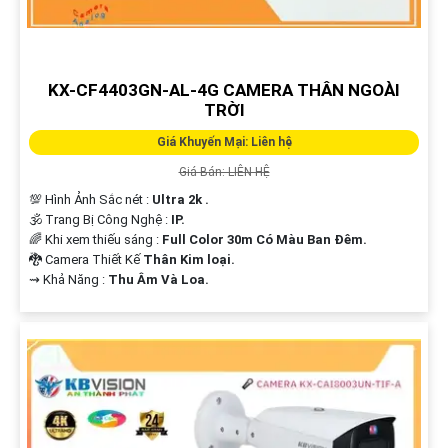
KX-CF4403GN-AL-4G CAMERA THÂN NGOÀI
TRỜI
Giá Khuyến Mại: Liên hệ
Giá Bán: LIÊN HỆ
💯 Hình Ảnh Sắc nét :
Ultra 2k .
🕉️ Trang Bị Công Nghệ :
IP.
🌈 Khi xem thiếu sáng :
Full Color 30m Có Màu Ban Ðêm.
🐉️ Camera Thiết Kế
Thân Kim loại.
️⇝ Khả Năng :
Thu Âm Và Loa.