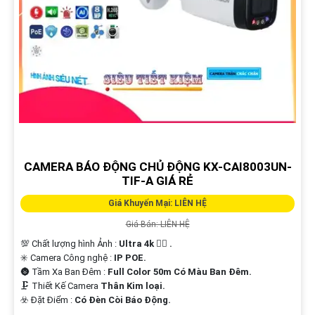
CAMERA BÁO ĐỘNG CHỦ ĐỘNG KX-CAI8003UN-
TIF-A GIÁ RẺ
Giá Khuyến Mại: LIÊN HỆ
Giá Bán: LIÊN HỆ
💯 Chất lượng hình Ảnh :
Ultra 4k 👍🏾 .
✳️ Camera Công nghệ :
IP POE.
🌚 Tầm Xa Ban Đêm :
Full Color 50m Có Màu Ban Ðêm.
🗜️ Thiết Kế Camera
Thân Kim loại.
️☣️ Đặt Điểm :
Có Ðèn Còi Báo Động.