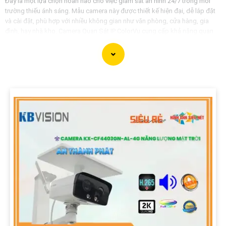
Đây là một lựa chọn hoàn hảo cho việc giám sát an ninh 24/7 trong môi
trường thiếu ánh sáng. Mẫu camera này được thiết kế hiện đại, dễ lắp đặt
và cài đặt, phù hợp với nhiều không gian như văn phòng, cửa hàng, gia
đình, hay nhà kho. Camera Quan Sát IP ColorVu cung cấp khả năng quan
sát từ xa qua hệ thống mạng internet, giúp bạn dễ dàng theo dõi mọi hoạt
động mọi lúc mọi nơi thông qua ứng dụng di động.
'