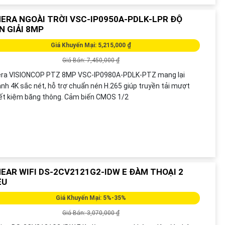
ERA NGOÀI TRỜI VSC-IP0950A-PDLK-LPR ĐỘ
N GIẢI 8MP
Giá Khuyến Mại: 5,215,000 ₫
Giá Bán: 7,450,000 ₫
ra VISIONCOP PTZ 8MP VSC-IP0980A-PDLK-PTZ mang lại
ảnh 4K sắc nét, hỗ trợ chuẩn nén H.265 giúp truyền tải mượt
ết kiệm băng thông. Cảm biến CMOS 1/2
EAR WIFI DS-2CV2121G2-IDW E ĐÀM THOẠI 2
ỀU
Giá Khuyến Mại: 5%-35%
Giá Bán: 3,070,000 ₫