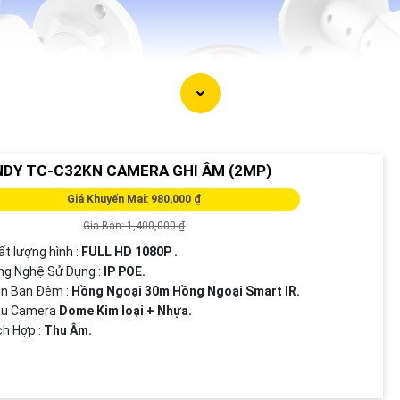
NDY TC-C32KN CAMERA GHI ÂM (2MP)
Giá Khuyến Mại: 980,000 ₫
Giá Bán: 1,400,000 ₫
ất lượng hình :
FULL HD 1080P .
ng Nghệ Sử Dụng :
IP POE.
ìn Ban Đêm :
Hồng Ngoại 30m Hồng Ngoại Smart IR.
ẫu Camera
Dome Kim loại + Nhựa.
ích Hợp :
Thu Âm.