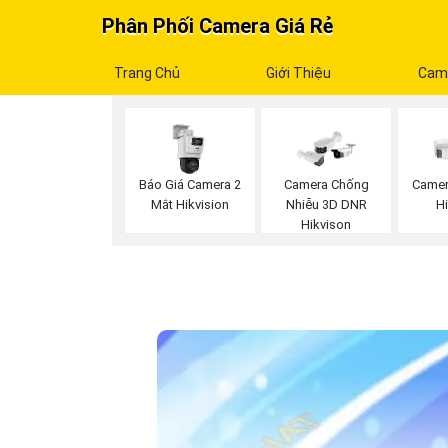
Phân Phối Camera Giá Rẻ
Trang Chủ
Giới Thiệu
Cam
Báo Giá Camera 2
Camera Chống
Camer
Mắt Hikvision
Nhiễu 3D DNR
H
Hikvison