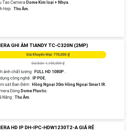
u Tạo Camera
Dome Kim loại + Nhựa.
ch Hợp :
Thu Âm.
ERA GHI ÂM TIANDY TC-C320N (2MP)
Giá Khuyến Mại: 770,000 ₫
Giá Bán: 1,100,000 ₫
nh ảnh chất lượng :
FULL HD 1080P .
 dụng công nghệ :
IP POE.
ám sát Ban Đêm :
Hồng Ngoại 30m Hồng Ngoại Smart IR.
amera Dòng
Dome Plastic.
hả Năng :
Thu Âm.
ERA HD IP DH-IPC-HDW1230T2-A GIÁ RẺ