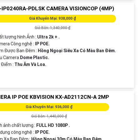
-IP0240RA-PDLSK CAMERA VISIONCOP (4MP)
Giá Khuyến Mại: 938,000 ₫
Giá Bán: 1,340,000 ₫
ất lượng hình Ảnh :
Ultra 2k + .
mera Công nghệ :
IP POE.
em Được Ban Đêm :
Hồng Ngoại Siêu Xa Có Màu Ban Ðêm.
u Camera
Dome Plastic.
t Điểm :
Thu Âm Và Loa.
ERA IP POE KBVISION KX-AD2112CN-A 2MP
Giá Khuyến Mại: 936,000 ₫
Giá Bán: 1,440,000 ₫
h ảnh chất lượng :
FULL HD 1080P .
 dụng công nghệ :
IP POE.
m Xa Ban Đêm :
Hồng Ngoại 30m Có Màu Ban Ðêm.