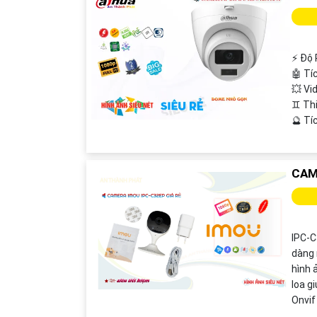
️⚡ Độ 
🤖️ T
💥 Vi
♊ Th
️🔮 T
CAM
IPC-C
dàng 
hình 
loa g
Onvif