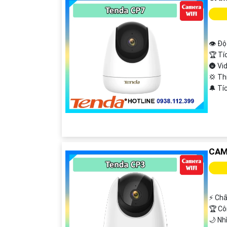
👁 Độ
🏆 Tí
🌚 Vi
💢 Th
️🔔 T
CAM
️⚡ Ch
🏆 Cô
🌙 Nh