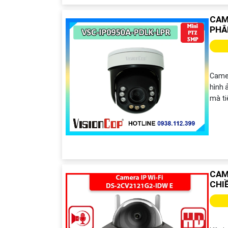
CAM
PHÂ
Came
hình 
mà ti
CAM
CHI