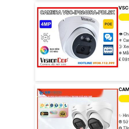
VSC
👁 Ch
⚜️ Ca
🌛 X
❄ Mẫ
️₤ Đặ
CAM
'
✨ Hìn
®️ Sử
❂ Tầ