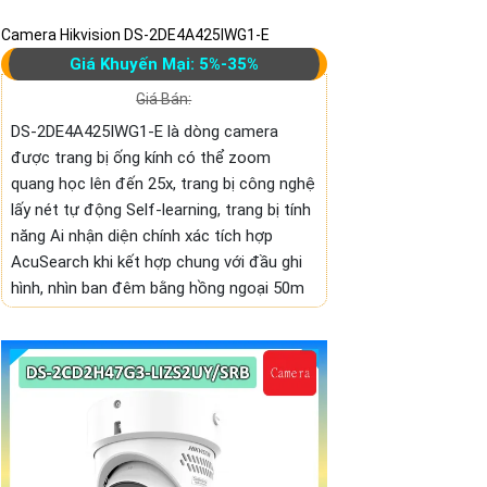
Camera Hikvision DS-2DE4A425IWG1-E
Giá Khuyến Mại: 5%-35%
Giá Bán:
DS-2DE4A425IWG1-E là dòng camera
được trang bị ống kính có thể zoom
quang học lên đến 25x, trang bị công nghệ
lấy nét tự động Self-learning, trang bị tính
năng Ai nhận diện chính xác tích hợp
AcuSearch khi kết hợp chung với đầu ghi
hình, nhìn ban đêm bằng hồng ngoại 50m