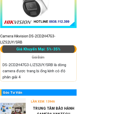
Camera Hikvision DS-2CD2H47G3-
LIZS2UY/SRB
Giá Khuyến Mại: 5%-35%
Giá Bán:
DS-2CD2H47G3-LIZS2UY/SRB là dòng
camera được trang bị ống kính có độ
phân giải 4
Góc Tư Vấn
LẦN XEM: 13946
TRUNG TÂM BẢO HÀNH