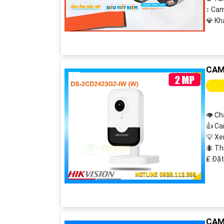
↕️ C
️💎 K
CAM
👁 Ch
👍 Ca
💡 X
🐜 Th
️₤ Đặ
CAM