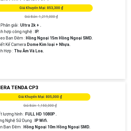
Giá Khuyến Mại: 853,300 ₫
Giá Bán: 1,219,000 ₫
 Phân giải :
Ultra 2k + .
ch hợp công nghệ :
IP.
deo Ban Đêm :
Hồng Ngoại 15m Hồng Ngoại SMD.
iết Kế Camera
Dome Kim loại + Nhựa.
ích Hợp :
Thu Âm Và Loa.
ERA TENDA CP3
Giá Khuyến Mại: 805,000 ₫
Giá Bán: 1,150,000 ₫
ất lượng hình :
FULL HD 1080P .
ng Nghệ Sử Dụng :
IP Wifi.
ìn Ban Đêm :
Hồng Ngoại 10m Hồng Ngoại SMD.