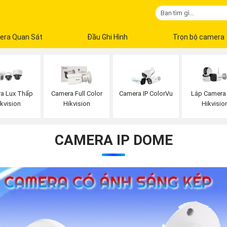
era Quan Sát
Đầu Ghi Hình
Trọn bộ camera
Lắp Camera 
a Lux Thấp
Camera Full Color
Camera IP ColorVu
Hikvisio
ikvision
Hikvision
CAMERA IP DOME