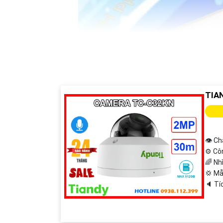
TIA
👁 Ch
⚙ Cô
🌈 Nh
💢 M
️🔈 T