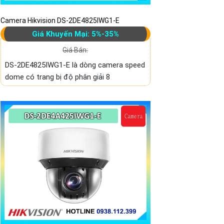
Camera Hikvision DS-2DE4825IWG1-E
Giá Khuyến Mại: 5%-35%
Giá Bán:
DS-2DE4825IWG1-E là dòng camera speed
dome có trang bị độ phân giải 8