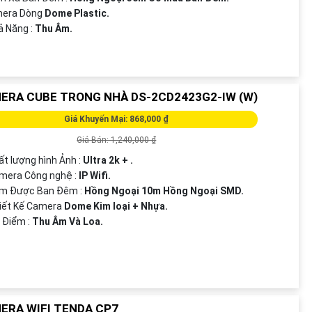
amera Dòng
Dome Plastic.
hả Năng :
Thu Âm.
ERA CUBE TRONG NHÀ DS-2CD2423G2-IW (W)
Giá Khuyến Mại: 868,000 ₫
Giá Bán: 1,240,000 ₫
ất lượng hình Ảnh :
Ultra 2k + .
mera Công nghệ :
IP Wifi.
em Được Ban Đêm :
Hồng Ngoại 10m Hồng Ngoại SMD.
iết Kế Camera
Dome Kim loại + Nhựa.
t Điểm :
Thu Âm Và Loa.
ERA WIFI TENDA CP7