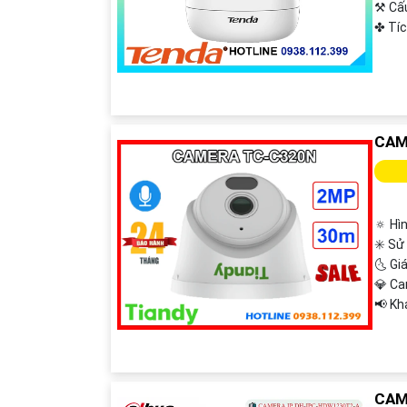
⚒ Cấ
️✤ Tí
CAM
🔅 Hì
✳️ Sử
🌜 Gi
💎 C
️📢 K
CAM