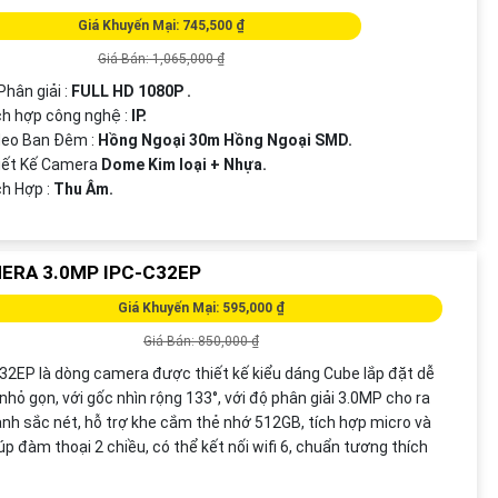
Giá Khuyến Mại: 745,500 ₫
Giá Bán: 1,065,000 ₫
Phân giải :
FULL HD 1080P .
ích hợp công nghệ :
IP.
deo Ban Đêm :
Hồng Ngoại 30m Hồng Ngoại SMD.
iết Kế Camera
Dome Kim loại + Nhựa.
ích Hợp :
Thu Âm.
ERA 3.0MP IPC-C32EP
Giá Khuyến Mại: 595,000 ₫
Giá Bán: 850,000 ₫
32EP là dòng camera được thiết kế kiểu dáng Cube lắp đặt dễ
nhỏ gọn, với gốc nhìn rộng 133°, với độ phân giải 3.0MP cho ra
ảnh sắc nét, hỗ trợ khe cắm thẻ nhớ 512GB, tích hợp micro và
iúp đàm thoại 2 chiều, có thể kết nối wifi 6, chuẩn tương thích