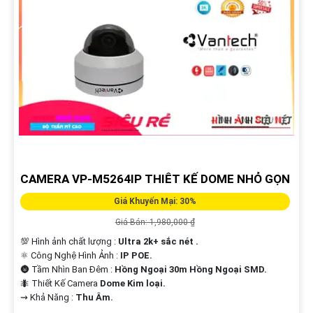
CAMERA VP-M5264IP THIÊT KẾ DOME NHỎ GỌN
Giá Khuyến Mại: 30%
Giá Bán: 1,980,000 ₫
💯 Hình ảnh chất lượng :
Ultra 2k+ sắc nét .
⚛️ Công Nghệ Hình Ảnh :
IP POE.
🌚 Tầm Nhìn Ban Đêm :
Hồng Ngoại 30m Hồng Ngoại SMD.
🐜 Thiết Kế Camera
Dome Kim loại.
️⇝ Khả Năng :
Thu Âm.