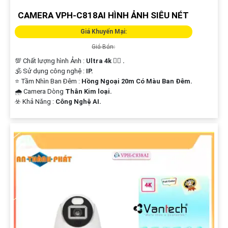
CAMERA VPH-C818AI HÌNH ẢNH SIÊU NÉT
Giá Khuyến Mại:
Giá Bán:
💯 Chất lượng hình Ảnh :
Ultra 4k 👍🏾 .
🕉️ Sử dụng công nghệ :
IP.
⭐ Tầm Nhìn Ban Đêm :
Hồng Ngoại 20m Có Màu Ban Ðêm.
🌧️ Camera Dòng
Thân Kim loại.
️☣️ Khả Năng :
Công Nghệ AI.