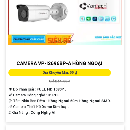
CAMERA VP-I2696BP-A HỒNG NGOẠI
Giá Khuyến Mại: 00 ₫
Giá Bán: 00 ₫
👁 Độ Phân giải :
FULL HD 1080P .
🌠 Camera Công nghệ :
IP POE.
🌛 Tầm Nhìn Ban Đêm :
Hồng Ngoại 60m Hồng Ngoại SMD.
🕉️ Camera Thiết Kế
Dome Kim loại.
️₤ Khả Năng :
Công Nghệ AI.