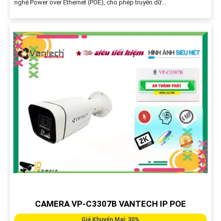
nghệ Power over Ethernet (POE), cho phép truyền dữ...
CAMERA VP-C3307B VANTECH IP POE
Giá Khuyến Mại: 30%