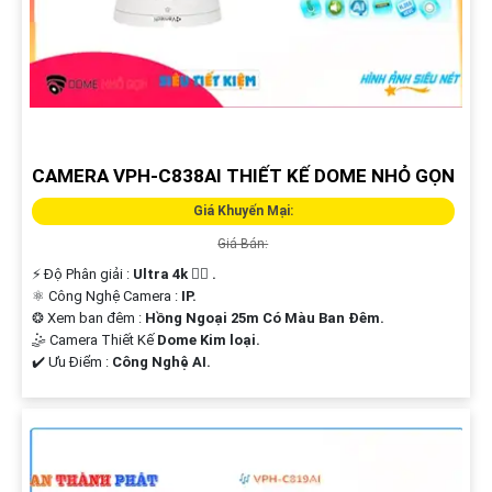
CAMERA VPH-C838AI THIẾT KẾ DOME NHỎ GỌN
Giá Khuyến Mại:
Giá Bán:
️⚡ Độ Phân giải :
Ultra 4k 👍🏾 .
⚛️ Công Nghệ Camera :
IP.
❂ Xem ban đêm :
Hồng Ngoại 25m Có Màu Ban Ðêm.
🤹 Camera Thiết Kế
Dome Kim loại.
️✔️ Ưu Điểm :
Công Nghệ AI.