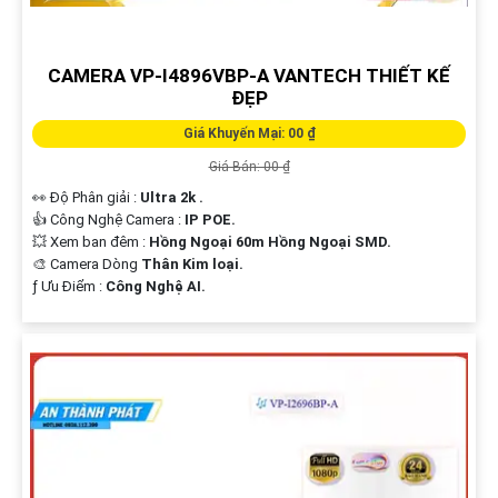
CAMERA VP-I4896VBP-A VANTECH THIẾT KẾ
ĐẸP
Giá Khuyến Mại: 00 ₫
Giá Bán: 00 ₫
👀 Độ Phân giải :
Ultra 2k .
👍 Công Nghệ Camera :
IP POE.
💥 Xem ban đêm :
Hồng Ngoại 60m Hồng Ngoại SMD.
🎨 Camera Dòng
Thân Kim loại.
️ƒ Ưu Điểm :
Công Nghệ AI.