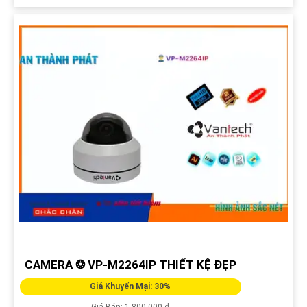
CAMERA ❂ VP-M2264IP THIẾT KỆ ĐẸP
Giá Khuyến Mại: 30%
Giá Bán: 1,800,000 ₫