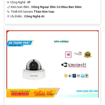
✳️ Công Nghệ :
IP.
🌙 Xem ban đêm :
Hồng Ngoại 25m Có Màu Ban Ðêm.
🔩 Thiết Kế Camera
Thân Kim loại.
️💠 Ưu Điểm :
Công Nghệ AI.