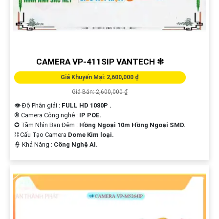
'
CAMERA VP-411SIP VANTECH ❇
Giá Khuyến Mại: 2,600,000 ₫
Giá Bán: 2,600,000 ₫
👁 Độ Phân giải :
FULL HD 1080P .
®️ Camera Công nghệ :
IP POE.
✪ Tầm Nhìn Ban Đêm :
Hồng Ngoại 10m Hồng Ngoại SMD.
⛓ Cấu Tạo Camera
Dome Kim loại.
️👮 Khả Năng :
Công Nghệ AI.