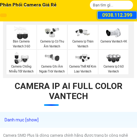
Phân Phối Camera Giá Rẻ
0938.112.399
Bán Camera
Camera Ip Có Thu
Camera Ip Thân
Camera Vantech 4K
Vantech 360
Âm Vantech
Vantech
Camera Chống
Camera Ghi Âm
Camera Thết Kế Kim
Camera Ip 360
Nhiễu Tốt Vantech
Ngoài Trời Vantech
Loại Vantech
Vantech
CAMERA IP AI FULL COLOR
VANTECH
Camera SMD Plus là dòng camera chính hãng được trang bị công nghệ