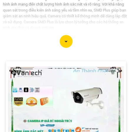
hình ảnh mang đến chất lượng hình ảnh sắc nét và rõ ràng. Với khả năng
quan sát trong điều kiện ánh sáng yếu và tầm nhìn xa, SMD Plus giúp bạn
giám sát an ninh hiệu quả. Camera có thiết kế thông minh dễ dàng lắp đặt
và sử dụng. Camera SMD Plus là lựa chọn lý tưởng cho các hệ thống an
ninh gia đình và doanh nghiệp.