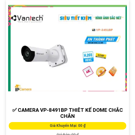
✅ CAMERA VP-8491BP THIÊT KẾ DOME CHẮC
CHẮN
Giá Khuyến Mại: 00 ₫
Giá Bán: 00 ₫