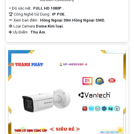
️⚡ Độ sắc nét :
FULL HD 1080P .
🏆 Công Nghệ Sử Dụng :
IP POE.
🔦 Xem ban đêm :
Hồng Ngoại 30m Hồng Ngoại SMD.
🕸️ Loại Camera
Dome Kim loại.
️✤ Ưu Điểm :
Thu Âm.