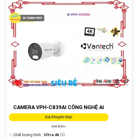
CAMERA VPH-C839AI CÔNG NGHỆ AI
Giá Khuyến Mại:
Giá Bán:
✨ Chất lượng hình :
Ultra 4k 👍🏾 .