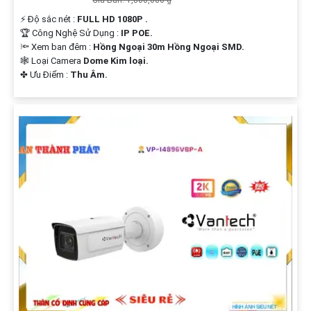
️⚡ Độ sắc nét :
FULL HD 1080P .
🏆 Công Nghệ Sử Dụng :
IP POE.
🔦 Xem ban đêm :
Hồng Ngoại 30m Hồng Ngoại SMD.
🕸️ Loại Camera
Dome Kim loại.
️✤ Ưu Điểm :
Thu Âm.