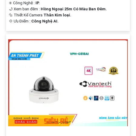
✳️ Công Nghệ :
IP.
🌙 Xem ban đêm :
Hồng Ngoại 25m Có Màu Ban Ðêm.
🔩 Thiết Kế Camera
Thân Kim loại.
️💠 Ưu Điểm :
Công Nghệ AI.