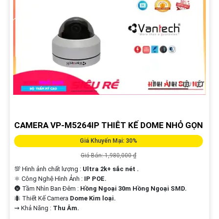
CAMERA VP-M5264IP THIÊT KẾ DOME NHỎ GỌN
Giá Khuyến Mại: 30%
Giá Bán: 1,980,000 ₫
💯 Hình ảnh chất lượng :
Ultra 2k+ sắc nét .
⚛️ Công Nghệ Hình Ảnh :
IP POE.
🌚 Tầm Nhìn Ban Đêm :
Hồng Ngoại 30m Hồng Ngoại SMD.
🐜 Thiết Kế Camera
Dome Kim loại.
️⇝ Khả Năng :
Thu Âm.