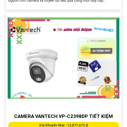
nguồn cho camera và truyền dữ liệu qua cùng một dây cáp...
CAMERA VANTECH VP-C2398DP TIẾT KIỆM
Giá Khuyến Mại: -12,877,672 ₫