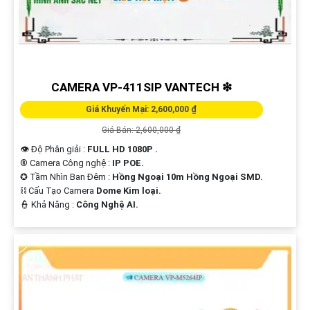
'
CAMERA VP-411SIP VANTECH ❇
Giá Khuyến Mại: 2,600,000 ₫
Giá Bán: 2,600,000 ₫
👁 Độ Phân giải :
FULL HD 1080P .
®️ Camera Công nghệ :
IP POE.
✪ Tầm Nhìn Ban Đêm :
Hồng Ngoại 10m Hồng Ngoại SMD.
⛓ Cấu Tạo Camera
Dome Kim loại.
️👮 Khả Năng :
Công Nghệ AI.