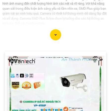
hình ảnh mang đến chất lượng hình ảnh sắc nét và rõ ràng. Với khả năng
quan sát trong điều kiện ánh sáng yếu và tầm nhìn xa, SMD Plus giúp bạn
giám sát an ninh hiệu quả. Camera có thiết kế thông minh dễ dàng lắp đặt
và sử dụng. Camera SMD Plus là lựa chọn lý tưởng cho các hệ thống an
ninh gia đình và doanh nghiệp.