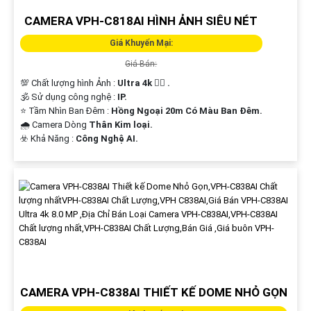
CAMERA VPH-C818AI HÌNH ẢNH SIÊU NÉT
Giá Khuyến Mại:
Giá Bán:
💯 Chất lượng hình Ảnh :
Ultra 4k 👍🏾 .
🕉️ Sử dụng công nghệ :
IP.
⭐ Tầm Nhìn Ban Đêm :
Hồng Ngoại 20m Có Màu Ban Ðêm.
🌧️ Camera Dòng
Thân Kim loại.
️☣️ Khả Năng :
Công Nghệ AI.
CAMERA VPH-C838AI THIẾT KẾ DOME NHỎ GỌN