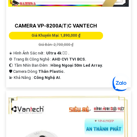
CAMERA VP-8200A|T|C VANTECH
Giá Khuyến Mại: 1,890,000 ₫
Giá Bán: 2,700,000 ₫
☀️ Hình Ảnh Sắc nét :
Ultra 4k 👍🏾 .
⚙ Trang Bị Công Nghệ :
AHD CVI TVI BCS.
🌔 Tầm Nhìn Ban Đêm :
Hồng Ngoại 50m Led Array.
🛡 Camera Dòng
Thân Plastic.
️💫 Khả Năng :
Công Nghệ AI.