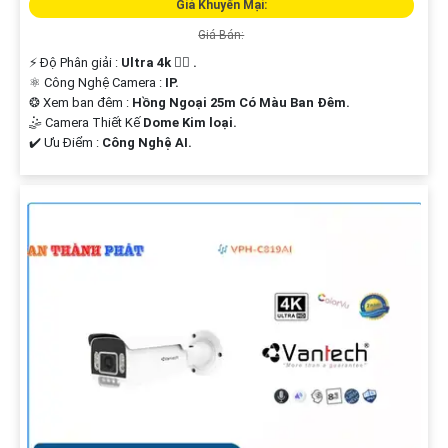
Giá Khuyến Mại:
Giá Bán:
️⚡ Độ Phân giải :
Ultra 4k 👍🏾 .
⚛️ Công Nghệ Camera :
IP.
❂ Xem ban đêm :
Hồng Ngoại 25m Có Màu Ban Ðêm.
🤹 Camera Thiết Kế
Dome Kim loại.
️✔️ Ưu Điểm :
Công Nghệ AI.