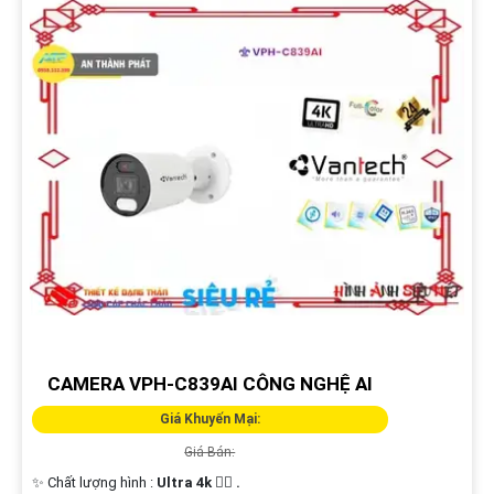
CAMERA VPH-C839AI CÔNG NGHỆ AI
Giá Khuyến Mại:
Giá Bán:
✨ Chất lượng hình :
Ultra 4k 👍🏾 .