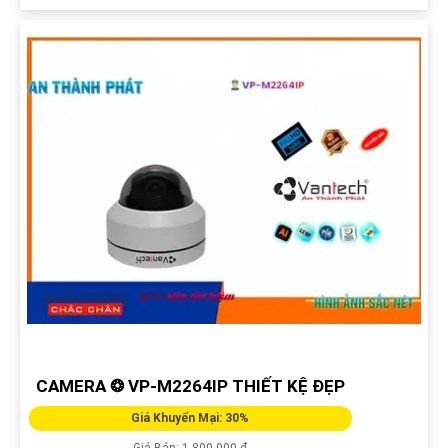
CAMERA ❂ VP-M2264IP THIẾT KỆ ĐẸP
Giá Khuyến Mại: 30%
Giá Bán: 1,800,000 ₫