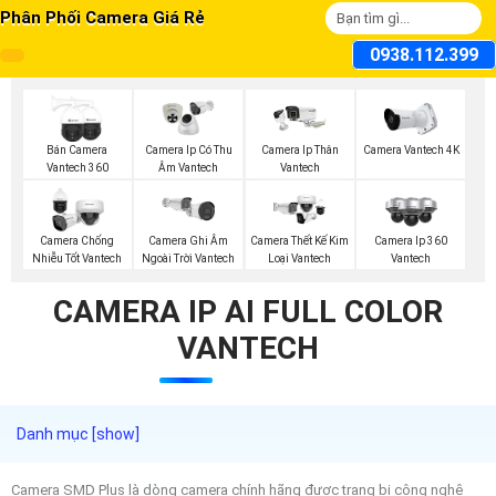
Phân Phối Camera Giá Rẻ
0938.112.399
Bán Camera
Camera Ip Có Thu
Camera Ip Thân
Camera Vantech 4K
Vantech 360
Âm Vantech
Vantech
Camera Chống
Camera Ghi Âm
Camera Thết Kế Kim
Camera Ip 360
Nhiễu Tốt Vantech
Ngoài Trời Vantech
Loại Vantech
Vantech
CAMERA IP AI FULL COLOR
VANTECH
Camera SMD Plus là dòng camera chính hãng được trang bị công nghệ