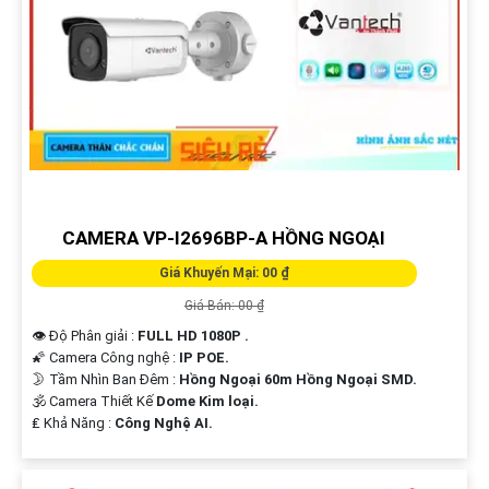
CAMERA VP-I2696BP-A HỒNG NGOẠI
Giá Khuyến Mại: 00 ₫
Giá Bán: 00 ₫
👁 Độ Phân giải :
FULL HD 1080P .
🌠 Camera Công nghệ :
IP POE.
🌛 Tầm Nhìn Ban Đêm :
Hồng Ngoại 60m Hồng Ngoại SMD.
🕉️ Camera Thiết Kế
Dome Kim loại.
️₤ Khả Năng :
Công Nghệ AI.