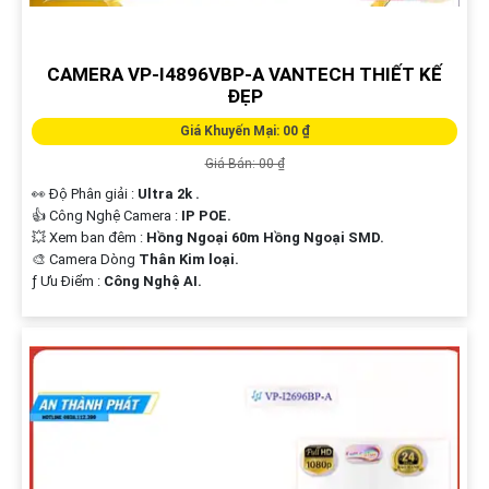
CAMERA VP-I4896VBP-A VANTECH THIẾT KẾ
ĐẸP
Giá Khuyến Mại: 00 ₫
Giá Bán: 00 ₫
👀 Độ Phân giải :
Ultra 2k .
👍 Công Nghệ Camera :
IP POE.
💥 Xem ban đêm :
Hồng Ngoại 60m Hồng Ngoại SMD.
🎨 Camera Dòng
Thân Kim loại.
️ƒ Ưu Điểm :
Công Nghệ AI.