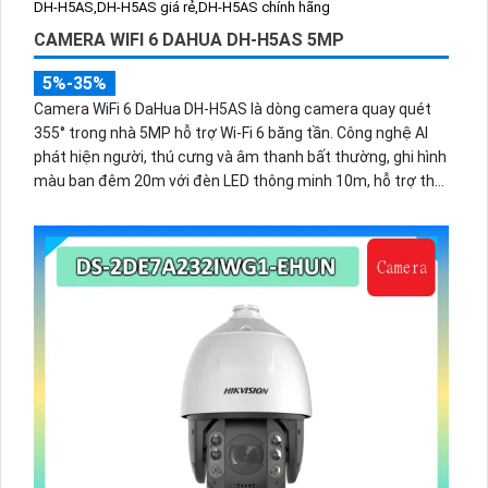
CAMERA WIFI 6 DAHUA DH-H5AS 5MP
5%-35%
Camera WiFi 6 DaHua DH-H5AS là dòng camera quay quét
355° trong nhà 5MP hỗ trợ Wi-Fi 6 băng tần. Công nghệ AI
phát hiện người, thú cưng và âm thanh bất thường, ghi hình
màu ban đêm 20m với đèn LED thông minh 10m, hỗ trợ thẻ
nhớ 256GB và quản lý từ xa qua ứng dụng DMSS,