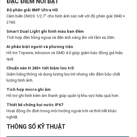
ĐẶC ĐIỂM NỔI BẬT
Độ phân giải 8MP Ultra HD
Cảm biến CMOS 1/2.7” cho hình ảnh sắc nét với độ phân giải 3840 ×
2160.
Smart Dual Light ghi hình màu ban đêm
Tích hợp đèn hồng ngoại và đèn ánh sáng ấm với tầm xa 30m.
AI phân biệt người và phương tiện
Hỗ trợ Tripwire, Intrusion và SMD 4.0 giúp giảm báo động giả hiệu
quả.
Chuẩn nén H.265+ tiết kiệm lưu trữ
Giảm băng thông và dung lượng lưu trữ nhưng vẫn đảm bảo chất
lượng hình ảnh.
Tích hợp micro ghi âm
Hỗ trợ ghi hình kèm âm thanh giúp quản lý khu vực hiệu quả hơn.
Thiết kế chống bụi nước IP67
Hoạt động ổn định trong môi trường ngoài trời và thời tiết khắc
nghiệt.
THÔNG SỐ KỸ THUẬT