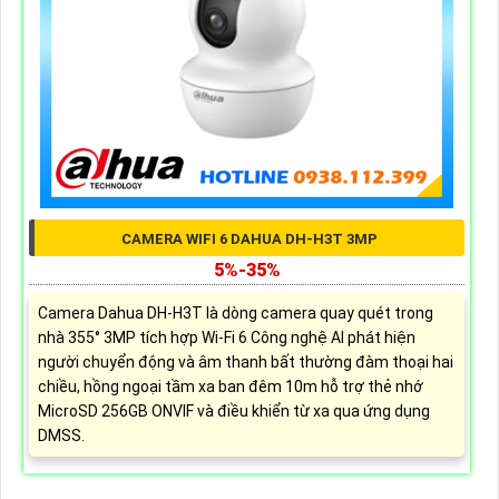
CAMERA WIFI 6 DAHUA DH-H3T 3MP
5%-35%
Camera Dahua DH-H3T là dòng camera quay quét trong
nhà 355° 3MP tích hợp Wi-Fi 6 Công nghệ AI phát hiện
người chuyển động và âm thanh bất thường đàm thoại hai
chiều, hồng ngoại tầm xa ban đêm 10m hỗ trợ thẻ nhớ
MicroSD 256GB ONVIF và điều khiển từ xa qua ứng dụng
DMSS.