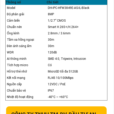
Thông số
Chi tiết
Model
DH-IPC-HFW3849E-AS-IL-Black
Độ phân giải
8MP
Cảm biến
1/2.7” CMOS
Chuẩn nén
Smart H.265+/H.264+
Ống kính
2.8mm / 3.6mm
Tầm xa hồng ngoại
30m
Đèn ánh sáng ấm
30m
WDR
120dB
AI thông minh
SMD 4.0, Tripwire, Intrusion
Tích hợp micro
Có
Hỗ trợ thẻ nhớ
MicroSD tối đa 512GB
Kết nối mạng
RJ45 10/100Mbps
Nguồn cấp
12VDC / PoE
Chuẩn bảo vệ
IP67
Nhiệt độ hoạt động
-40°C ~ +60°C