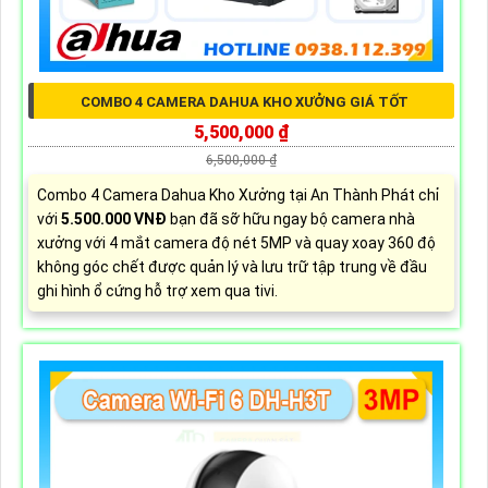
COMBO 4 CAMERA DAHUA KHO XƯỞNG GIÁ TỐT
5,500,000 ₫
6,500,000 ₫
Combo 4 Camera Dahua Kho Xưởng tại An Thành Phát chỉ
với
5.500.000 VNĐ
bạn đã sỡ hữu ngay bộ camera nhà
xưởng với 4 mắt camera độ nét 5MP và quay xoay 360 độ
không góc chết được quản lý và lưu trữ tập trung về đầu
ghi hình ổ cứng hỗ trợ xem qua tivi.