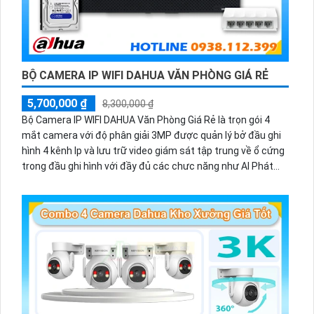
BỘ CAMERA IP WIFI DAHUA VĂN PHÒNG GIÁ RẺ
5,700,000 ₫
8,300,000 ₫
Bộ Camera IP WIFI DAHUA Văn Phòng Giá Rẻ là trọn gói 4
mắt camera với độ phân giải 3MP được quản lý bở đầu ghi
hình 4 kênh Ip và lưu trữ video giám sát tập trung về ổ cứng
trong đầu ghi hình với đầy đủ các chưc năng như AI Phát
hiện chuyển động, đàm thoại âm thanh 2 chiều và giám sát
có màu vào ban đêm