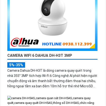
CAMERA WIFI 6 DAHUA DH-H3T 3MP
5%-35%
Camera Dahua DH-H3T là dòng camera quay quét trong
nhà 355° 3MP tích hợp Wi-Fi 6 Công nghệ AI phát hiện người
chuyển động và âm thanh bất thường đàm thoại hai chiều,
hồng ngoại tầm xa ban đêm 10m hỗ trợ thẻ nhớ MicroSD
256GB ONVIF và điều khiển từ xa qua ứng dụng DMSS.