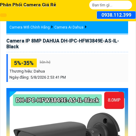
Phân Phối Camera Giá Rẻ
0938.112.399
Camera Wifi Chính Hãng
Camera Ai Dahua
Camera IP 8MP DAHUA DH-IPC-HFW3849E-AS-IL-
Black
5%-35%
liên hệ
Thương hiệu:
Dahua
Ngày đăng:
5/8/2026 2:53:41 PM