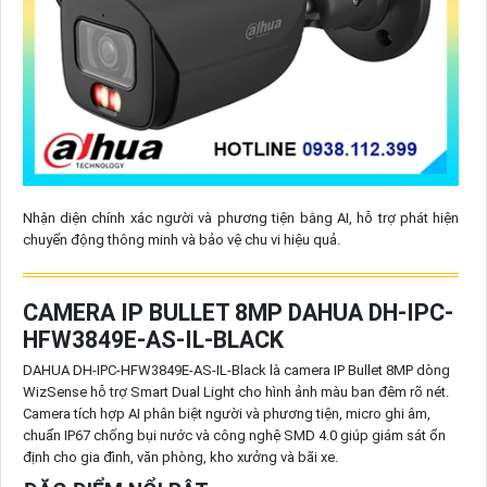
Nhận diện chính xác người và phương tiện bằng AI, hỗ trợ phát hiện
chuyển động thông minh và bảo vệ chu vi hiệu quả.
CAMERA IP BULLET 8MP DAHUA DH-IPC-
HFW3849E-AS-IL-BLACK
DAHUA DH-IPC-HFW3849E-AS-IL-Black là camera IP Bullet 8MP dòng
WizSense hỗ trợ Smart Dual Light cho hình ảnh màu ban đêm rõ nét.
Camera tích hợp AI phân biệt người và phương tiện, micro ghi âm,
chuẩn IP67 chống bụi nước và công nghệ SMD 4.0 giúp giám sát ổn
định cho gia đình, văn phòng, kho xưởng và bãi xe.