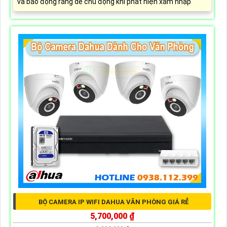
và báo động răng de chủ động khi phát hiện xâm nhập
BỘ CAMERA IP WIFI DAHUA VĂN PHÒNG GIÁ RẺ
5,700,000 ₫