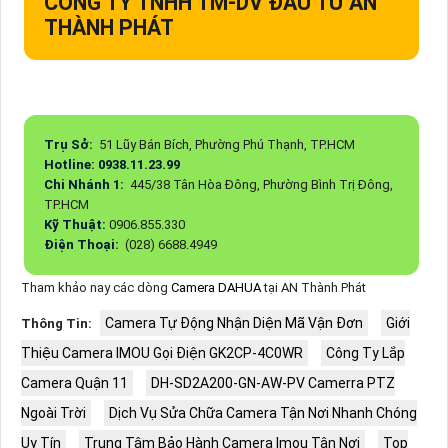
CÔNG TY TNHH TM-DV ĐẦU TƯ AN
THÀNH PHÁT
Trụ Sở:
51 Lũy Bán Bích, Phường Phú Thạnh, TP.HCM
Hotline: 0938.11.23.99
Chi Nhánh 1:
445/38 Tân Hòa Đông, Phường Bình Trị Đông,
TP.HCM
Kỹ Thuật:
0906.855.330
Điện Thoại:
(028) 6688.4949
Tham khảo nay các dòng
Camera DAHUA
tại AN Thành Phát
Camera Tự Động Nhận Diện Mã Vận Đơn
Giới
Thông Tin:
Thiệu Camera IMOU Gọi Điện GK2CP-4C0WR
Công Ty Lắp
Camera Quận 11
DH-SD2A200-GN-AW-PV Camerra PTZ
Ngoài Trời
Dịch Vụ Sửa Chữa Camera Tận Nơi Nhanh Chóng
Uy Tín
Trung Tâm Bảo Hành Camera Imou Tận Nơi
Top