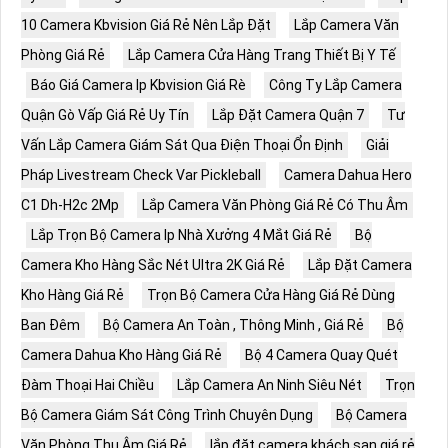
10 Camera Kbvision Giá Rẻ Nên Lắp Đặt
Lắp Camera Văn
Phòng Giá Rẻ
Lắp Camera Cửa Hàng Trang Thiết Bị Y Tế
Báo Giá Camera Ip Kbvision Giá Rè
Công Ty Lắp Camera
Quận Gò Vấp Giá Rẻ Uy Tín
Lắp Đặt Camera Quận 7
Tư
Vấn Lắp Camera Giám Sát Qua Điện Thoại Ổn Định
Giải
Pháp Livestream Check Var Pickleball
Camera Dahua Hero
C1 Dh-H2c 2Mp
Lắp Camera Văn Phòng Giá Rẻ Có Thu Âm
Lắp Trọn Bộ Camera Ip Nhà Xưởng 4 Mắt Giá Rẻ
Bộ
Camera Kho Hàng Sắc Nét Ultra 2K Giá Rẻ
Lắp Đặt Camera
Kho Hàng Giá Rẻ
Trọn Bộ Camera Cửa Hàng Giá Rẻ Dùng
Ban Đêm
Bộ Camera An Toàn , Thông Minh , Giá Rẻ
Bộ
Camera Dahua Kho Hàng Giá Rẻ
Bộ 4 Camera Quay Quét
Đàm Thoại Hai Chiều
Lắp Camera An Ninh Siêu Nét
Trọn
Bộ Camera Giám Sát Công Trình Chuyên Dụng
Bộ Camera
Văn Phòng Thu Âm Giá Rẻ
lắp đặt camera khách sạn giá rẻ