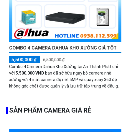
COMBO 4 CAMERA DAHUA KHO XƯỞNG GIÁ TỐT
5,500,000 ₫
6,500,000 ₫
Combo 4 Camera Dahua Kho Xưởng tại An Thành Phát chỉ
với
5.500.000 VNĐ
bạn đã sỡ hữu ngay bộ camera nhà
xưởng với 4 mắt camera độ nét 5MP và quay xoay 360 độ
không góc chết được quản lý và lưu trữ tập trung về đầu ghi
hình ổ cứng hỗ trợ xem qua tivi.
SẢN PHẨM CAMERA GIÁ RẺ