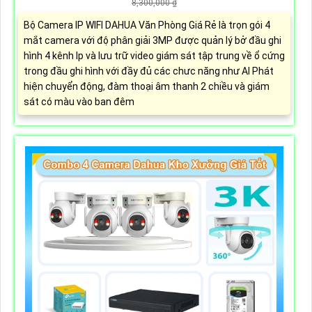
8,300,000 ₫
Bộ Camera IP WIFI DAHUA Văn Phòng Giá Rẻ là trọn gói 4
mắt camera với độ phân giải 3MP được quản lý bở đầu ghi
hình 4 kênh Ip và lưu trữ video giám sát tập trung về ổ cứng
trong đầu ghi hình với đầy đủ các chưc năng như AI Phát
hiện chuyển động, đàm thoại âm thanh 2 chiều và giám
sát có màu vào ban đêm