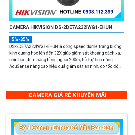
CAMERA HIKVISION DS-2DE7A232IWG1-EHUN
5%-35%
DS-2DE7A232IWG1-EHUN là dòng speed dome trang bị ống
kính quang học lên đến 32X giúp giám sát khoảng cách xa,
nhìn ban đêm bằng hồng ngoại 200m, hỗ trợ tính năng
AcuSense nâng cao hiệu quả giám sát an ninh, có tốc độ
lấy nét cao nhờ công nghệ Self-learning
CAMERA GIÁ RẺ KHUYẾN MÃI