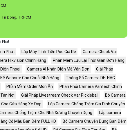
.HCM
 Trị Đông, TP.HCM
h Phát
ành Phát
Lắp Máy Tính Tiền Pos Giá Rẻ
Camera Check Var
era Hikvision Chính Hãng
Phần Mềm Lưu Lại Thời Gian Đơn Hàng
 Điện Thoại
Camera AI Nhận Diện Mã Vận Đơn
Giải Pháp
 Kế Website Cho Chuỗi Nhà Hàng
Thông Số Camera DH-HAC-
Phần Mềm Order Món Ăn
Phân Phối Camera Vantech Chính
Tận Nơi
Giải Pháp Livestream Check Var Pickleball
Bộ Camera
 Cho Cửa Hàng Xe Đạp
Lắp Camera Chống Trộm Gia Đình Chuyên
Camera Chống Trộm Cho Nhà Xưởng Chuyên Dụng
Lắp camera
Hàng Có Màu Ban Đêm FULL HD
Bộ Camera Chuyên Dụng Ban Đêm