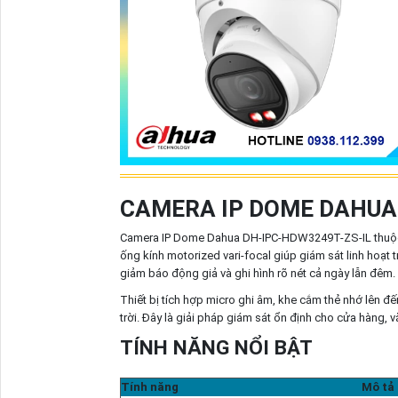
CAMERA IP DOME DAHUA 
Camera IP Dome Dahua DH-IPC-HDW3249T-ZS-IL thuộc 
ống kính motorized vari-focal giúp giám sát linh hoạt 
giảm báo động giả và ghi hình rõ nét cả ngày lẫn đêm.
Thiết bị tích hợp micro ghi âm, khe cắm thẻ nhớ lên 
trời. Đây là giải pháp giám sát ổn định cho cửa hàng,
TÍNH NĂNG NỔI BẬT
Tính năng
Mô tả