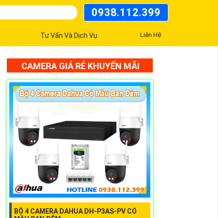
0938.112.399
Liên Hệ
Tư Vấn Và Dịch Vụ
CAMERA GIÁ RẺ KHUYẾN MÃI
BỘ 4 CAMERA DAHUA DH-P3AS-PV CÓ