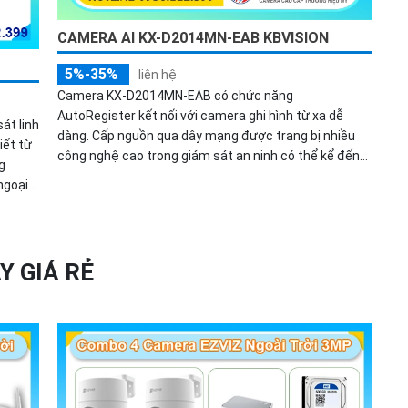
CAMERA AI KX-D2014MN-EAB KBVISION
5%-35%
liên hệ
Camera KX-D2014MN-EAB có chức năng
AutoRegister kết nối với camera ghi hình từ xa dễ
t linh
dàng. Cấp nguồn qua dây mạng được trang bị nhiều
iết từ
công nghệ cao trong giám sát an ninh có thể kể đến
g
phát hiện khuôn mặt, phát hiện vật thể rơi, phát hiện
ngoại
lãng vãng.
nh ảnh
ớc IP67
Y GIÁ RẺ