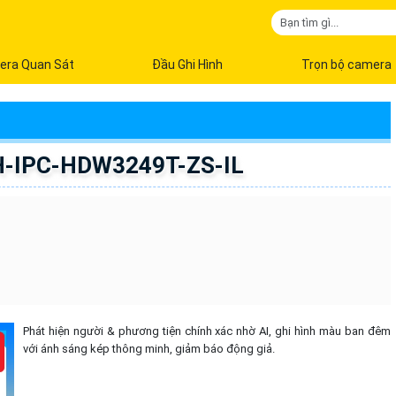
era Quan Sát
Đầu Ghi Hình
Trọn bộ camera
H-IPC-HDW3249T-ZS-IL
Phát hiện người & phương tiện chính xác nhờ AI, ghi hình màu ban đêm
với ánh sáng kép thông minh, giảm báo động giả.