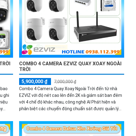
TRỜI
COMBO 4 CAMERA EZVIZ QUAY XOAY NGOÀI
TRỜI
5,900,000 ₫
7,000,000 ₫
 bao
Combo 4 Camera Quay Xoay Ngoài Trời đến từ nhà
u ghi
EZVIZ với độ nét cao lên đến 2K và giám sát ban đêm
hiệu
với 4 chế độ khác nhau, công nghệ AI Phát hiện và
ày
phân biệt các chuyển động chuẩn sát được quản lý
 phố và
tập trung bởi đầu ghi hình IP WiFi