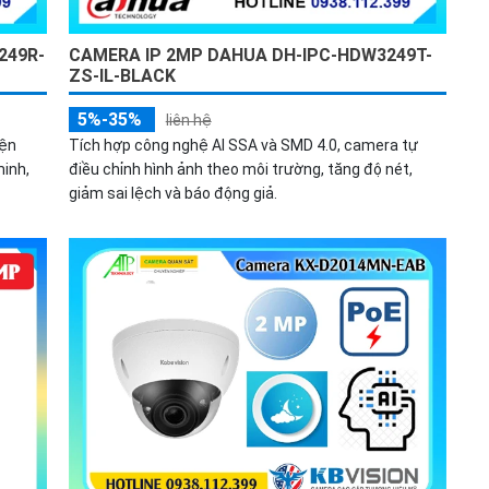
249R-
CAMERA IP 2MP DAHUA DH-IPC-HDW3249T-
ZS-IL-BLACK
5%-35%
liên hệ
iện
Tích hợp công nghệ AI SSA và SMD 4.0, camera tự
inh,
điều chỉnh hình ảnh theo môi trường, tăng độ nét,
giảm sai lệch và báo động giả.