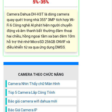
5%-35%
Camera Dahua DH-H3T là dòng camera
quay quét trong nhà 355° 3MP tích hợp Wi-
Fi 6 Công nghệ AI phát hiện người chuyển
động và âm thanh bất thường đàm thoại
hai chiều, hồng ngoại tầm xa ban đêm 10m
hỗ trợ thẻ nhớ MicroSD 256GB ONVIF và
điều khiển từ xa qua ứng dụng DMSS.
CAMERA THEO CHỨC NĂNG
Camera Nhìn Thấy chữ Màn Hình
Top 5 Camera Lắp Công Trình
Báo giá camera wifi dahua mới
Báo Giá Camera IP