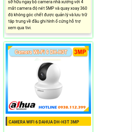
sỡ hữu ngay bộ camera nhà xưởng với 4
mắt camera độ nét 5MP và quay xoay 360
độ không góc chết được quản lý và lưu trữ
tập trung về đầu ghi hình ổ cứng hỗ trợ
xem qua tivi.
CAMERA WIFI 6 DAHUA DH-H3T 3MP