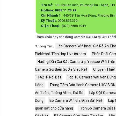
Trụ Sở:
51 Lũy Bán Bích, Phường Phú Thạnh, TP
Hotline: 0938.11.23.99
Chi Nhánh 1:
445/38 Tân Hòa Đông, Phường Bình
Kỹ Thuật:
0906.855.330
Điện Thoại:
(028) 6688.4949
Tham khảo nay các dòng
Camera DAHUA
tại AN Thàn
Lắp Camera Wifi Imou Giá Rẻ An Th
Thông Tin:
Pickleball Tích Hợp Livetsream
Phân Phối Cam
Hướng Dẫn Cài Đặt Camera Ip Yoosee Wifi Trên
Camera Soi Biển Số Xe Siêu Nét
Chuyên Thiết
T1A21P Nổi Bật
Top 10 Camera Wifi Nên Dùng
Hãng
Trung Tâm Bảo Hành Camera HIKVISION 
An Toàn , Thông Minh , Giá Rẻ
Lắp Đặt Camera
Dụng
Bộ Camera Wifi Gia Đình Sắt Nét
Lắp 
quan sát cho cửa hàng
Trọn Bộ Camera Cửa 