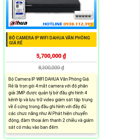
BỘ CAMERA IP WIFI DAHUA VĂN PHÒNG
GIÁ RẺ
5,700,000 ₫
8,300,000 ₫
Bộ Camera IP WIFI DAHUA Văn Phòng Giá
Rẻ là trọn gói 4 mắt camera với độ phân
giải 3MP được quản lý bở đầu ghi hình 4
kênh Ip và lưu trữ video giám sát tập trung
về ổ cứng trong đầu ghi hình với đầy đủ
các chưc năng như AI Phát hiện chuyển
động, đàm thoại âm thanh 2 chiều và giám
sát có màu vào ban đêm