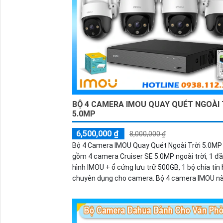
BỘ 4 CAMERA IMOU QUAY QUÉT NGOÀI 
5.0MP
6,500,000 ₫
8,000,000 ₫
Bộ 4 Camera IMOU Quay Quét Ngoài Trời 5.0MP
gồm 4 camera Cruiser SE 5.0MP ngoài trời, 1 đầ
hình IMOU + ổ cứng lưu trữ 500GB, 1 bộ chia tín 
chuyên dụng cho camera. Bộ 4 camera IMOU n
thích hợp lắp đặt cho kho hàng, nhà xưởng, khu
khu vực cần giám sát ngoài trời.