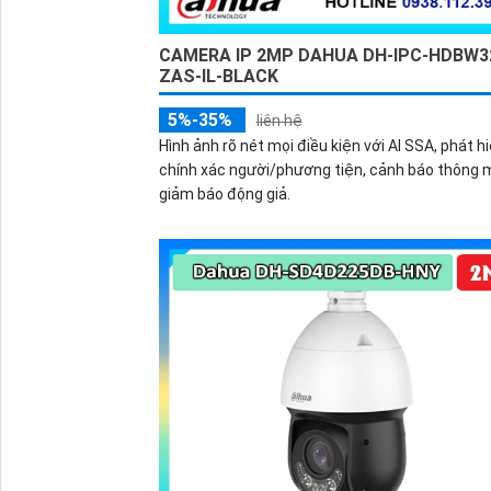
CAMERA IP 2MP DAHUA DH-IPC-HDBW3
ZAS-IL-BLACK
5%-35%
liên hệ
Hình ảnh rõ nét mọi điều kiện với AI SSA, phát h
chính xác người/phương tiện, cảnh báo thông m
giảm báo động giả.