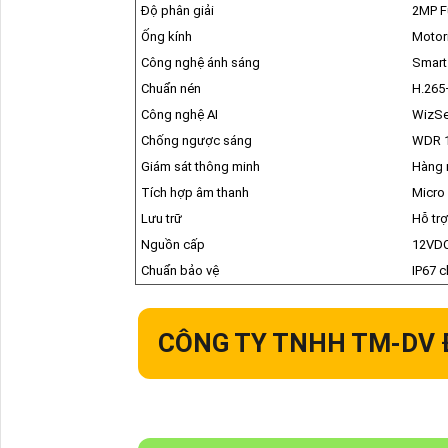
Độ phân giải
2MP F
Ống kính
Motor
Công nghệ ánh sáng
Smart 
Chuẩn nén
H.265+
Công nghệ AI
WizSe
Chống ngược sáng
WDR 
Giám sát thông minh
Hàng 
Tích hợp âm thanh
Micro
Lưu trữ
Hỗ tr
Nguồn cấp
12VDC
Chuẩn bảo vệ
IP67 
CÔNG TY TNHH TM-DV 