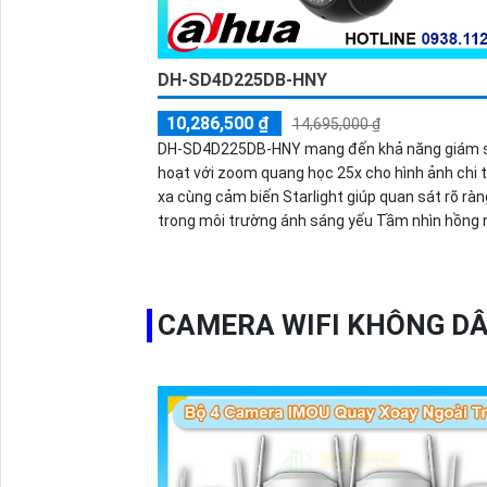
DH-SD4D225DB-HNY
10,286,500 ₫
14,695,000 ₫
DH-SD4D225DB-HNY mang đến khả năng giám sá
hoạt với zoom quang học 25x cho hình ảnh chi t
xa cùng cảm biến Starlight giúp quan sát rõ ràn
trong môi trường ánh sáng yếu Tầm nhìn hồng 
đạt đến 100m và đèn ánh sáng ấm 50m giúp hì
ban đêm luôn sắc nét Camera hỗ trợ chống nư
cùng tốc độ khung hình 30fps@1080p ổn định
CAMERA WIFI KHÔNG DÂ