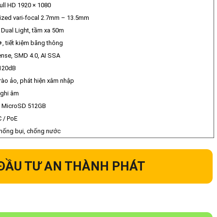
ull HD 1920 × 1080
ized vari-focal 2.7mm – 13.5mm
Dual Light, tầm xa 50m
, tiết kiệm băng thông
nse, SMD 4.0, AI SSA
120dB
rào ảo, phát hiện xâm nhập
 ghi âm
ợ MicroSD 512GB
 / PoE
chống bụi, chống nước
ĐẦU TƯ AN THÀNH PHÁT